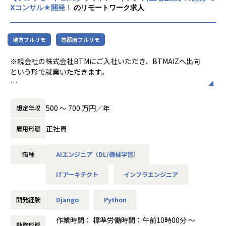
る機能開発の提案
Xコンサル★開発！
のリモートワーク求人
現在開発メンバーは30名を超え、安定した開発体制を築けて
いる一方で、今後AIネイティブな開発環境において競争力を
【パブリテック事業部 / プロダクトチームの文化】
維持し、
・パブリテック事業部では、「ビジネスチーム」と「プロダ
地方フルリモ
首都圏フルリモ
技術的な意思決定を牽引できるテックリード層の強化が急務
クトチーム」があり、双方の得意分野を活かしながら進化を
となっています。
続けています
※親会社の株式会社BTMにご入社いただき、BTMAIZへ出向
・些細なことでも感謝の言葉を伝え合い、また困難には一体
という形で就業いただきます。
今後、保険代理店が抱えるペインと向き合うために、よりマ
となって立ち向かう文化があります
ルチプロダクト化を進め、課題解決に向けて進めていきたい
・マネージャーはいますが、上下関係のないフラットな組織
■お仕事内容
と考えております。
で、組織やプロダクトにとってどんな価値をもたらせるかを
【本ポジションの役割】
また、主力プロダクトの成長加速と並行して、新規事業本部
500 〜 700 万円／年
想定年収
自ら考えるなど、自己管理が求められます
AIアプリケーションを支えるクラウド基盤の設計・構築を担
では0→1フェーズの新しいプロダクト開発も積極的に進めて
・役割はありますが、組織やプロダクト全体を考えて、役割
う役割です。
おり、
正社員
雇用形態
を超えた協力関係を築く文化があります
Azure案件が中心ではありますが、再現性・拡張性を意識し
開発速度を落とすことなく、高品質なプロダクトと更なる付
・直接的な利用者である自治体さんとの距離が近く、たくさ
たアーキテクチャ設計を重視しています。
加価値の提供をしていきたいと考えており、技術的なリーダ
んの感謝とたくさんの要望に囲まれます
職種
AIエンジニア（DL/機械学習）
ーシップを発揮し、
・金銭的な支援を始め、学習を推奨し、学んだことを積極的
・ネットワーク設計（VPC／VNet、サブネット等）
開発チームを牽引してくださるWebアプリケーションエンジ
に活かせます
ITアーキテクト
インフラエンジニア
・セキュリティ設計・アクセス制御設計
ニア（テックリード候補）を募集することになりました。
・可用性・拡張性を考慮した構成設計
【業務・職場環境の魅力】
・コスト最適化設計
開発経験
Django
Python
■ユーザとの距離が近い！
・AI関連サービスを含む全体アーキテクチャ設計
■どんな人たちと働くのか
・利用者とLoGoチャットを通じて繋がっているため距離感
作業時間： 標準労働時間：午前10時00分 ～
現在Tech Divisionには29名が在籍しており、そのうちSWE
勤務形態
が近い。