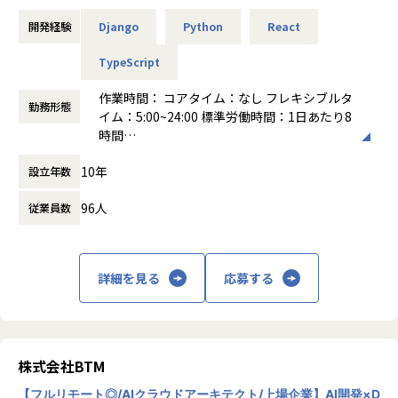
＜業務詳細＞
自治体専用フォームサービス「LoGoフォーム」における開
・Webアプリケーションのアーキテクチャ設計、リファクタ
開発経験
Django
Python
React
発者を担っていただきます。
リング、技術的負債の解消
・新機能開発における技術選定、設計、実装及び開発リード
TypeScript
▼具体的には
・スケーラビリティや技術的負債の解消など、高度な技術課
LoGoフォームではスクラム開発（※Large-Scaled Scrum）
題の特定と解決
作業時間： コアタイム：なし フレキシブルタ
を実践しています。
勤務形態
・開発プロセスの最適化及びAIツール活用やテスト自動化に
イム：5:00~24:00 標準労働時間：1日あたり8
要件定義・設計・実装・テスト・リリース・運用など、顧客
よる生産性向上施策の推進
時間
価値の最大化に向け、メンバーの得意領域を活かしながら、
・チームメンバーのコードレビューや1on1、勉強会などを
働き方：
フルフレックス制
フロントエンド・バックエンド・インフラ問わず、プロダク
10年
通じた、チーム全体の技術力底上げと技術文化醸成
設立年数
時間外労働の有無： 有（月平均20時間）
ト開発に関わる全てに携わっていただきます。
休憩時間： 60分
96人
従業員数
【取り組む業務イメージ】
■採用背景
・エンジニア同士での開発コラボレーションを通じたメンタ
当社が提供する保険代理店向け顧客・契約管理サービス「ho
リング
kan®︎」は、2018年のリリースから顧客を拡大し、
・社内にない知識/技術の調査・改善提案など中長期的視点で
詳細を見る
応募する
ありがたいことに年々お問い合わせも好調に推移しており、
の品質の作り込み
導入社数は400社を突破しております。
例）スケーラビリティ向上のためのコンテナ化、AWS移行
2023年にはシリーズBラウンドとして総額約15億円の資金調
品質・開発体験向上のため言語変更含むリアーキテク
達を実施し、新たなエンタープライズ企業との契約や保険会
チャ
社への導入が決定し、
株式会社BTM
運用作業の確立・効率化、トイル削減
保険業界全体の変革に向けた動きが加速しています。
・顧客からの要望だけではなく、プロダクト価値向上に繋が
【フルリモート◎/AIクラウドアーキテクト/上場企業】AI開発×D