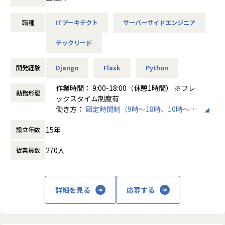
ク事業】
事業コンセプト：地域における大切なアナログを残すための
職種
ITアーキテクト
サーバーサイドエンジニア
適切なデジタル
テックリード
多くの地域では高齢化・人口減少が進んで行き、地域が抱え
る課題が複雑化・多様化しています。
その一方で、これまで地域を支えてきた行政職員の数は減少
開発経験
Django
Flask
Python
し、人手不足が発生しています。
作業時間： 9:00-18:00（休憩1時間） ※フレ
勤務形態
地域を支える行政職員が地域に対して十分な業務ができなく
ックスタイム制度有
なると、これまで行政職員が対応していた福祉サービスや災
働き方：
固定時間制（9時～18時、10時～19
害対応、まちづくり等のアナログな活動が制限され、地域の
時など）
15年
自立的な持続可能性が維持できなくなります。
設立年数
時間外労働の有無： 有（月平均10時間～20
そのような中、パブリテック事業は、適切なデジタルの力を
時間）
270人
従業員数
行政職員や地域に提供し、地域の発展を支援することをミッ
休憩時間： 60分
ションとして事業推進しています。
【急成長するパブリテック事業】
詳細を見る
応募する
2019年1月より事業を開始したパブリテック事業は、弊社の
ふるさとチョイス以外の新規事業として、第2の中核事業と
して発展していけるようチーム一丸となって事業推進してお
ります。