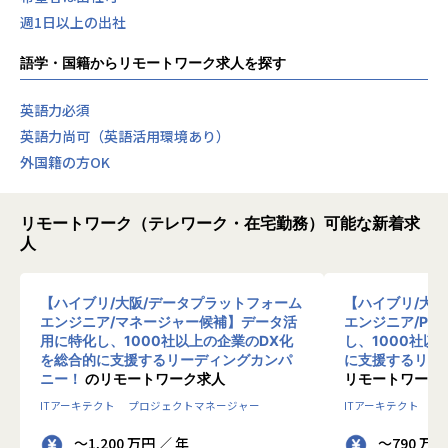
週1日以上の出社
語学・国籍からリモートワーク求人を探す
英語力必須
英語力尚可（英語活用環境あり）
外国籍の方OK
リモートワーク（テレワーク・在宅勤務）可能な新着求
人
【ハイブリ/大阪/データプラットフォーム
【ハイブリ/大
エンジニア/マネージャー候補】データ活
エンジニア/PM
用に特化し、1000社以上の企業のDX化
し、1000社以
を総合的に支援するリーディングカンパ
に支援するリー
ニー！
のリモートワーク求人
リモートワーク
ITアーキテクト
プロジェクトマネージャー
ITアーキテクト
プ
～1,200 万円 ／ 年
～790 万円