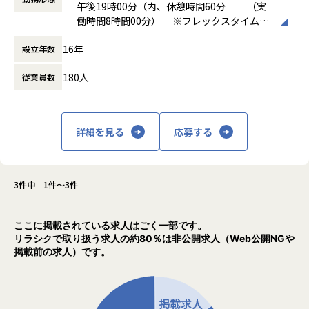
単なる構築担当ではなく、「AIが安全に、持続的に価値を生
午後19時00分（内、休憩時間60分 （実
は15名在籍しております。
・サービスやサポートついての感想や意見が聞きやすく、自
むための基盤」を設計するポジションです。
働時間8時間00分） ※フレックスタイム制
バックグラウンドはSI企業やメガベンチャー、スタートアッ
治体の皆さんと一緒にサービスを育てている感じがする。
既存メンバーと連携しながら、インフラ領域を主体的に推進
（コアタイムあり 11：00 ～ 16：00） フレキ
プ企業など様々な方が在籍しており、
・利益優先ではなく、本当に必要とされるサービスを目的に
16年
いただくことを期待しています。
設立年数
シブルタイム （07:00～22:00）
保険業界未経験の方も多く在籍しております。
進んでいる。
将来的には、IaC導入や標準アーキテクチャ策定など、AI基盤
働き方：
フレックス制（コアタイムあり）
・意見や要望を聞く機会が多く、サービスを改善し、顧客満
180人
従業員数
の中核を担う存在へ成長いただける環境です。
時間外労働の有無： 有（月平均20時間）
開発責任者は、これまでシステム開発会社で保険業界向けの
足度を高めることにやりがいを感じる。
休憩時間： 60分
開発をしてきたこともあり、
・「作ってみて評価される」ではなく「要望があって創る」
【具体的な業務内容】
保険業界に関する知見やノウハウは社内でも蓄積されている
だから喜ばれる。
・クラウドアーキテクチャ設計（Azure案件が中心）
状況ですので、業界知見はなくとも問題ございません。
・リリース後すぐにユーザのリアクションを確認することが
詳細を見る
応募する
・ネットワーク／セキュリティ設計
できる。
・IAM設計およびガバナンス設計
【業務の変更の範囲】
・AIサービス導入時の構成設計
会社の規定に準ずる
■事業の注目度や、スビード感がすごい！
・コンテナ基盤設計（AKS／EKS等）
3件中 1件～3件
・多くの自治体にサービス提供できているので、地域や社会
・CI/CD環境設計
の課題解決に関われていると感じる。
・運用設計および改善提案
・注目されるサービスを運用しているという緊張感がもて
・コスト最適化・パフォーマンス改善
ここに掲載されている求人はごく一部です。
る。
・IaC導入および標準化推進（今後強化予定）
リラシクで取り扱う求人の約80％は非公開求人（Web公開NGや
・事業やサービスが拡大していく過程が体験できる。
掲載前の求人）です。
・ベンチャー的なスピード感を持った仕事ができる。
■募集背景
■良いチームで仕事ができている！
BTMAIZは、「日本をAI先進国に。人生を豊かに。」という
・新サービス、新機能の開発にも関われて、企画や仕様につ