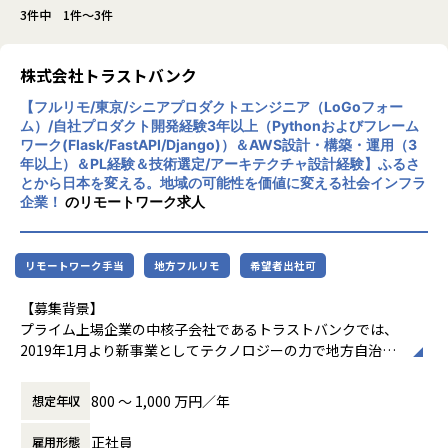
3件中 1件～3件
株式会社トラストバンク
【フルリモ/東京/シニアプロダクトエンジニア（LoGoフォー
ム）/自社プロダクト開発経験3年以上（Pythonおよびフレーム
ワーク(Flask/FastAPI/Django)）＆AWS設計・構築・運用（3
年以上）＆PL経験＆技術選定/アーキテクチャ設計経験】ふるさ
とから日本を変える。地域の可能性を価値に変える社会インフラ
企業！
のリモートワーク求人
リモートワーク手当
地方フルリモ
希望者出社可
【募集背景】
プライム上場企業の中核子会社であるトラストバンクでは、
2019年1月より新事業としてテクノロジーの力で地方自治体
に新しい働き方を提供し、地域を元気にしていくパブリテッ
ク事業を推進しています。
800 〜 1,000 万円／年
想定年収
【デジタルの力で行政と地域をアップデートするパブリテッ
正社員
雇用形態