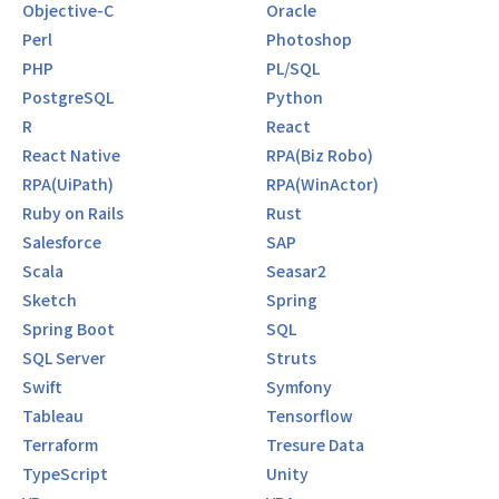
Objective-C
Oracle
Perl
Photoshop
PHP
PL/SQL
PostgreSQL
Python
R
React
React Native
RPA(Biz Robo)
RPA(UiPath)
RPA(WinActor)
Ruby on Rails
Rust
Salesforce
SAP
Scala
Seasar2
Sketch
Spring
Spring Boot
SQL
SQL Server
Struts
Swift
Symfony
Tableau
Tensorflow
Terraform
Tresure Data
TypeScript
Unity