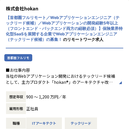
自治体通信という自治体向け専門媒体にも取り上げて頂いた
株式会社hokan
LoGoチャット、LoGoフォームの記事もあわせてみて頂きま
【首都圏フルリモート／Webアプリケーションエンジニア（テ
すと、どのようなプロダクトを取り扱っているかについての
ックリード候補）／Webアプリケーションの開発経験5年以上
イメージが沸きやすいかと思います。
（フロントエンド・バックエンド両方の経験必須）】保険業界特
化型SaaSを展開する企業でWebアプリケーションエンジニア
県庁職員の「新しい働き方」を支える、自治体専用ビジネス
（テックリード候補）の募集！
のリモートワーク求人
チャットの実力
自治体専用ビジネスチャットを導入し、「対話」の組織文化
をさらに強固に
首都圏フルリモ
その中でも、サービスローンチから約4年で、全国の約1/3の
■お仕事内容
自治体で導入されているLoGoフォームは、自治体職員だけ
当社のWebアプリケーション開発におけるテックリード候補
ではなく、その地域に住む住民の皆さまにも利用されてお
として、主力プロダクト「hokan®︎」のアーキテクチャ改善
り、日々の生活に根付いた、ミッションクリティカルなサー
から、
ビスに成長しています。
新機能開発における技術選定、プロトタイピングまで、hoka
利用自治体の拡大と、サービスの更なる進化のため、品質の
900 〜 1,200 万円／年
想定年収
nの事業全体を技術面からリードしていただきます。
作り込みや技術的な解決策の提案・実現を行い、継続的な改
開発の現場に深く入りながら、エンジニアチーム全体の技術
正社員
善を実施していく、スクラムチームの開発者を増員募集して
雇用形態
的な方向性を示し、プロダクトの品質・スピード・スケーラ
います。
ビリティを高める役割を期待しています。
職種
ITアーキテクト
テックリード
【業務内容】