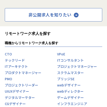
る自治体と契約し、76万点の各地の特産品などのお礼の品を
■ご入社の流れ
掲載する「ふるさとチョイス」の月間PV数は2億PVを超えま
親会社の株式会社BTMにご入社いただき、BTMAIZへ出向と
す。
いう形で就業いただきます。
非公開求人を知りたい
（※2024年10月時点）
※ご本人が望む場合は将来的に、BTMAIZへの転籍も可能で
す。
これまで培ってきた自治体ネットワークとメディア力を活か
ご入社後は現在BTMAIZで請け負っている案件に参画いただ
して、ICTを通じて自治体職員の業務負担を軽減し、より付
リモートワーク求人を探す
きながら、
加価値の高い住民サービスの提供を支援する「パブリテック
BTMAIZの案件イメージをつかんでいただき、
事業」や「地域通貨事業」など、多角的な事業を展開してい
職種からリモートワーク求人を探す
並行して、目標設定やキャリアプランのすり合わせも進めて
ます。
参ります。
CTO
VPoE
地域創生のソリューションカンパニーとして、これらの既存
【業務の変更の範囲】
テックリード
ITコンサルタント
事業の拡大を図るとともに、さらに世界に誇る多様な文化や
会社の規定に準ずる
ITアーキテクト
プロジェクトマネージャー
伝統、習慣を守り、地域経済の発展に一翼を担うべく、中長
期の視点で地域課題を解決するための新事業へ投資をしてい
プロダクトマネージャー
スクラムマスター
きます。
PMO
ブリッジSE
プロジェクトリーダー
webデザイナー
【事業内容】
UIUXデザイナー
webディレクター
■ふるさと納税事業
地域により多くの寄付金を届けるだけでなく、地域と寄付
デジタルマーケター
ゲームデザイナー
者、地域と地域を繋げる取り組みを行っています。
CGデザイナー
インフラエンジニア