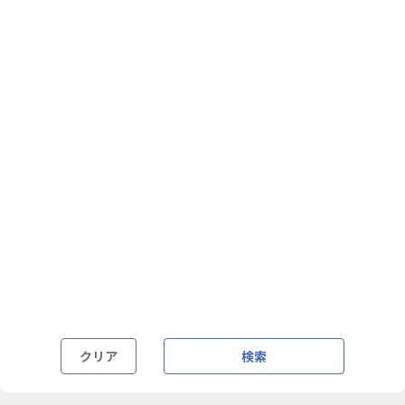
フルフレックス制
裁量労働制
語学・国籍から探す
英語力必須
英語力尚可（英語活用環境あり）
外国籍の方OK
クリア
検索