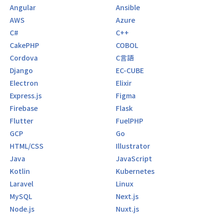
Angular
Ansible
AWS
Azure
C#
C++
CakePHP
COBOL
Cordova
C言語
Django
EC-CUBE
Electron
Elixir
Express.js
Figma
Firebase
Flask
Flutter
FuelPHP
GCP
Go
HTML/CSS
Illustrator
Java
JavaScript
Kotlin
Kubernetes
Laravel
Linux
MySQL
Next.js
Node.js
Nuxt.js