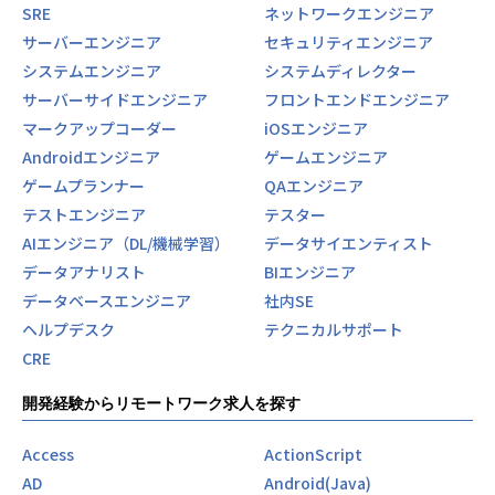
SRE
ネットワークエンジニア
■パブリテック事業
サーバーエンジニア
セキュリティエンジニア
ICT技術を活用し、自治体業務の生産性を向上を促し、付加
価値の高い住民サービスを目指す自治体支援事業です。
システムエンジニア
システムディレクター
サーバーサイドエンジニア
フロントエンドエンジニア
■地域通貨事業（chiica）
マークアップコーダー
iOSエンジニア
地域外へのお金の流出を抑え、地域内で循環する仕組みづく
Androidエンジニア
ゲームエンジニア
りに取り組んでいます。
参考情報
ゲームプランナー
QAエンジニア
■OPEN TRUST BANK≪企業情報・採用情報ハンドブック≫
テストエンジニア
テスター
https://trustbank.notion.site/TRUSTBANK-Recruit-8ee0
AIエンジニア（DL/機械学習）
データサイエンティスト
48bbfee34633b99fb2ed62d3578d?pvs=4
データアナリスト
BIエンジニア
データベースエンジニア
社内SE
■採用ピッチ資料
https://speakerdeck.com/trustbank/zhu-shi-hui-she-tor
ヘルプデスク
テクニカルサポート
asutobanku-cai-yong-pitutizi-liao
CRE
■テックブログ
開発経験からリモートワーク求人を探す
https://tech.trustbank.co.jp/
Access
ActionScript
【業務の変更の範囲】
AD
Android(Java)
無