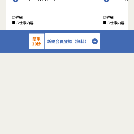
◎詳細
◎詳細
■お仕事内容
■お仕事内容
●クライアントの業務システムなどの膨大な量の
●クライアントの
簡単
データを蓄積・加工・分析し、経営層の意思決定
データを蓄積・加
新規会員登録（無料）
30秒
に活用する BI(Business Intelligence)と呼ばれる
に活用する BI(Busin
システムの導入から実行支援までを行っていま
タプラットフォー
す。またクラウドを含むデータ基盤全体のDX構
っています。
想から実施します。
●クライアントの
●クライアントの要望に沿ったBIツールの企画、
ォームの企画、設
詳細を見る
設計、実装まで、プロジェクトに一気通貫で関わ
一気通貫で関わっ
って頂きます。
●主に要件定義か
●主に要件定義からテストまでお任せします。開
発だけでなく、D
発だけでなく、DB、インフラ、プロジェクト管
理、エンドユーザ
＜
＞
理、エンドユーザーとのコミュニケーション能力
など、幅広い経験
など、幅広い経験に基づくスキルアップ・キャリ
アアップが可能な
アアップが可能な環境です。
●エンドユーザー
●エンドユーザー様と直接やり取りをする立場で
あり、要件定義な
あり、要件定義など上流工程に携われます。