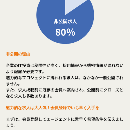
ミッションのもと、2025年1月に創業したAI社会実装企業で
いて自分の意見も言えること。
す。
・得意分野や関わりたい業務には積極的にアサインしてくれ
現在、日本では少子高齢化が進行し、生産年齢人口は1995年
る。
の約8,700万人をピークに減少を続け、2040年には約6,000万
・他チーム同士でもお互いに協力しやすい環境
人まで減少すると推計されています。特に地方企業では深刻
・ポジションに関係なく様々な業務を経験できる
な人手不足や採用難が経営課題となっており、限られた人材
・メンバー全員が何事にも協力的で一体感がある、同じ方向
で生産性を高めることが急務です。
を向いている
その解決策の一つが、AIの社会実装です。
・積極性やチャレンジを推奨し、多少の失敗は気にしない
AIは単なる効率化ツールではなく、日本企業の競争力を支え
・メンバー同士が積極的にサポートしてくれるので、リモー
非公開の理由
る基盤技術です。
トワークを感じさせない距離の近さで助け合いながら働け
しかし、多くの企業が「どこにAIを活用すべきか」「PoCで
る。
企業のIT投資は秘匿性が高く、採用情報から機密情報が漏れない
終わらせず成果にどうつなげるか」という壁に直面していま
よう配慮が必要です。
す。
【会社について】
魅力的なプロジェクトに携われる求人は、なかなか一般公開され
私たちは、企業の現場に入り込み、AIを“成果”まで届ける実
トラストバンクは、2012年に設立。第2創業期を迎えるITベ
ません。
装型のAIソリューションを提供しています。
ンチャー企業です。
また、求人掲載前に既存の会員へ案内され、公開前にクローズと
その成果を支えるのが、安全かつ持続可能なクラウド基盤で
「自立した持続可能な地域をつくる」というビジョンのも
なる求人も多数あります。
す。
と、「ヒト」「モノ」「おカネ」「情報」を日本中に循環さ
事業拡大に伴い、AIソリューションを支えるクラウド基盤の
せることで地域活性化の取り組みをしています。
魅力的な求人は大人気！会員登録でいち早く入手を
設計を担う
そして、そんな想いから生まれたのがふるさと納税総合サイ
AIクラウドアーキテクトを募集します。
まずは、会員登録してエージェントに素早く希望条件を伝えまし
ト 「ふるさとチョイス」 です。
ょう。
ふるさと納税事業では、全国の90％以上となる1700を超え