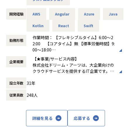
ポート期間と、やりたいことをすばやく実現するための高い
生産性を両立すべく常にチャレンジし続けています。
開発経験
AWS
Angular
Azure
Java
募集背景
弊社は「協創する喜びにあふれる人と組織と社会の発展に貢
Kotlin
React
Swift
献する」 をコーポレート・ミッションに、「情報共有」と
作業時間： 【フレキシブルタイム】6:00～2
「対話」を重視した独創的かつ高品質なソリューションとサ
勤務形態
2:00 【コアタイム】無 【標準労働時間】9:
ービスを提供しています。DXを求められる大企業はIT人材不
00～18:00
足を大きな課題として抱えています。私たちはIT人材の不足
働き方：
フルフレックス制
をビジネス系人材の活用によって補うことで、大企業の業務
【★事業/サービス内容】
企業概要
時間外労働の有無： 有（月平均20時間）
のデジタル化推進を支援しています。弊社は、上場を果たし
株式会社ドリーム・アーツは、大企業向けの
休憩時間： 60分
たこともあり、さらなる成長を目指していく拡大フェーズに
クラウドサービスを提供するIT企業です。主
ありますので、SaaS企業のエンジニアとしてご活躍いただけ
なプロダクトには、業務デジタル化クラウド
る方を探しています。
31年
設立年数
「SmartDB®」、多店舗ビジネスを支援する
「Shopらん®」、大企業の働き方を変える「I
【業務の変更の範囲】
248人
従業員数
nsuiteX®」があります。これらのサービス
無
は、文書管理、ワークフロー、Webデータベ
ースなどを通じて企業の業務効率化を支援
し、デジタルトランスフォーメーション（D
詳細を見る
応募する
X）を推進します
【★社風/文化】