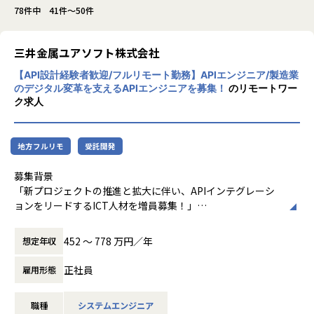
78件中 41件～50件
三井金属ユアソフト株式会社
【API設計経験者歓迎/フルリモート勤務】APIエンジニア/製造業
のデジタル変革を支えるAPIエンジニアを募集！
のリモートワー
ク求人
地方フルリモ
受託開発
募集背景
「新プロジェクトの推進と拡大に伴い、APIインテグレーシ
ョンをリードするICT人材を増員募集！」
当社では、新たなプロジェクトの始動に伴い、システム間の
452 〜 778 万円／年
想定年収
連携強化とデータ利活用の加速化を目指しています。すでに
先行導入済みの事業部での運用保守業務に加え、今後は他事
正社員
雇用形態
業部や関係会社への展開を視野に入れた導入プロジェクトを
進めるため、これらの取り組みを担っていただけるICTエン
職種
システムエンジニア
ジニアを募集します。