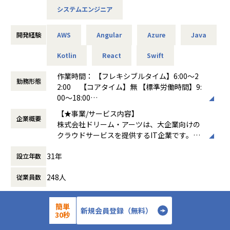
・品質の向上のためのコードレビュー
システムエンジニア
・問合せや作業依頼の対応
・トラブルシューティングや不具合調査
・チームメンバーの指導、育成、フォロー
開発経験
AWS
Angular
Azure
Java
エンタープライズで求められる高い堅牢性、長期にわたるサ
Kotlin
React
Swift
ポート期間と、やりたいことをすばやく実現するための高い
作業時間： 【フレキシブルタイム】6:00～2
生産性を両立すべく常にチャレンジし続けています。
勤務形態
2:00 【コアタイム】無 【標準労働時間】9:
00～18:00
募集背景
働き方：
フルフレックス制
弊社は「協創する喜びにあふれる人と組織と社会の発展に貢
【★事業/サービス内容】
企業概要
時間外労働の有無： 有（月平均20時間）
献する」 をコーポレート・ミッションに、「情報共有」と
株式会社ドリーム・アーツは、大企業向けの
休憩時間： 60分
「対話」を重視した独創的かつ高品質なソリューションとサ
クラウドサービスを提供するIT企業です。主
ービスを提供しています。DXを求められる大企業はIT人材不
なプロダクトには、業務デジタル化クラウド
足を大きな課題として抱えています。私たちはIT人材の不足
31年
設立年数
「SmartDB®」、多店舗ビジネスを支援する
をビジネス系人材の活用によって補うことで、大企業の業務
「Shopらん®」、大企業の働き方を変える「I
のデジタル化推進を支援しています。弊社は、上場を果たし
248人
従業員数
nsuiteX®」があります。これらのサービス
たこともあり、さらなる成長を目指していく拡大フェーズに
は、文書管理、ワークフロー、Webデータベ
ありますので、SaaS企業のエンジニアとしてご活躍いただけ
ースなどを通じて企業の業務効率化を支援
る方を探しています。
簡単
し、デジタルトランスフォーメーション（D
新規会員登録（無料）
30秒
詳細を見る
応募する
X）を推進します
【業務の変更の範囲】