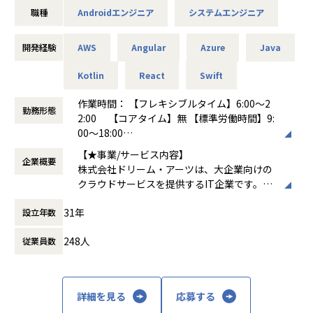
・サービス品質向上のための最新技術の調査
職種
Androidエンジニア
システムエンジニア
・アプリを生成、配信する基盤の保守
・配信基盤の自動化
開発経験
AWS
Angular
Azure
Java
エンタープライズで求められる高い堅牢性、長期にわたるサ
ポート期間と、やりたいことをすばやく実現するための高い
Kotlin
React
Swift
生産性を両立すべく常にチャレンジし続けています。
作業時間： 【フレキシブルタイム】6:00～2
勤務形態
募集背景
2:00 【コアタイム】無 【標準労働時間】9:
弊社は「協創する喜びにあふれる人と組織と社会の発展に貢
00～18:00
献する」 をコーポレート・ミッションに、「情報共有」と
働き方：
フルフレックス制
【★事業/サービス内容】
「対話」を重視した独創的かつ高品質なソリューションとサ
企業概要
時間外労働の有無： 有（月平均20時間）
株式会社ドリーム・アーツは、大企業向けの
ービスを提供しています。DXを求められる大企業はIT人材不
休憩時間： 60分
クラウドサービスを提供するIT企業です。主
足を大きな課題として抱えています。私たちはIT人材の不足
なプロダクトには、業務デジタル化クラウド
をビジネス系人材の活用によって補うことで、大企業の業務
31年
設立年数
「SmartDB®」、多店舗ビジネスを支援する
のデジタル化推進を支援しています。弊社は、上場を果たし
「Shopらん®」、大企業の働き方を変える「I
たこともあり、さらなる成長を目指していく拡大フェーズに
248人
従業員数
nsuiteX®」があります。これらのサービス
ありますので、SaaS企業のエンジニアとしてご活躍いただけ
は、文書管理、ワークフロー、Webデータベ
る方を探しています。
ースなどを通じて企業の業務効率化を支援
し、デジタルトランスフォーメーション（D
【業務の変更の範囲】
詳細を見る
応募する
X）を推進します
無