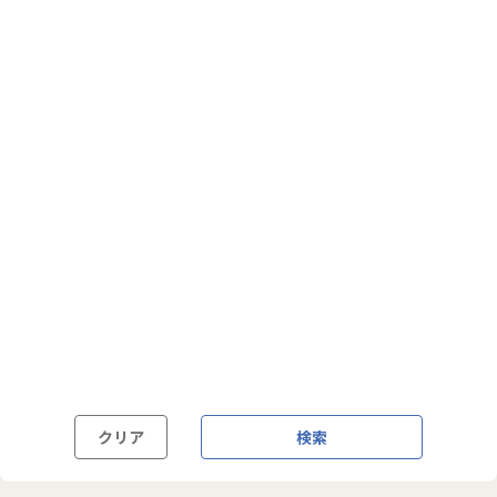
フルフレックス制
裁量労働制
語学・国籍から探す
英語力必須
英語力尚可（英語活用環境あり）
外国籍の方OK
クリア
検索