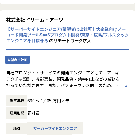
ドリーム・アーツは「協創」を重視し、社員
同士が協力し合う文化を持っています。フラ
ットな組織構造で、意見交換が活発に行わ
株式会社ドリーム・アーツ
れ、自由な発想が奨励されています。社員一
【サーバーサイドエンジニア/希望者は出社可】大企業向けノー
人ひとりがプロフェッショナルとして成長で
コード開発ツールSaaSプロダクト開発/東京・広島/フルスタック
きる環境が整っています
エンジニアを目指せる
のリモートワーク求人
【★働き方/リモートワーク】
ドリーム・アーツでは、リモートワークとオ
フィス勤務を組み合わせたハイブリッドワー
希望者出社可
クが主流です。社員の約95%がリモートで働
いており、必要に応じてオフィスに出社する
自社プロダクト・サービスの開発エンジニアとして、アーキ
柔軟な働き方が可能です。リモートワーク手
テクチャ設計、機能実装、開発品質・効率向上などの業務を
当や環境整備手当も支給され、快適な働き方
担っていただきます。また、パフォーマンス向上のため、本
をサポートしています
役割組織の推進、メンバーの目標管理、指導・育成等のチー
ムマネジメント業務をお任せします。
690 〜 1,005 万円／年
想定年収
主な業務
正社員
雇用形態
・要件定義、設計
・開発成果物の作成、レビュー
職種
サーバーサイドエンジニア
・仕様書、設計書のドキュメント作成およびレビュー