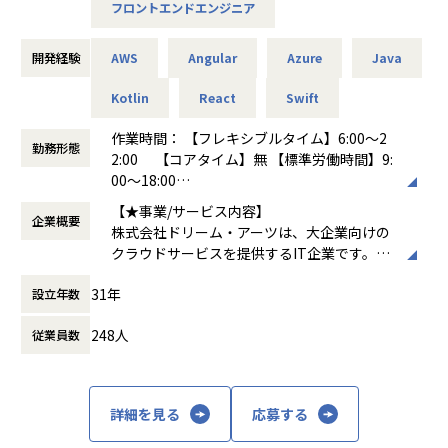
フロントエンドエンジニア
ポート期間と、やりたいことをすばやく実現するための高い
生産性を両立すべく常にチャレンジし続けています。
開発経験
AWS
Angular
Azure
Java
募集背景
弊社は「協創する喜びにあふれる人と組織と社会の発展に貢
Kotlin
React
Swift
献する」 をコーポレート・ミッションに、「情報共有」と
作業時間： 【フレキシブルタイム】6:00～2
「対話」を重視した独創的かつ高品質なソリューションとサ
勤務形態
2:00 【コアタイム】無 【標準労働時間】9:
ービスを提供しています。DXを求められる大企業はIT人材不
00～18:00
足を大きな課題として抱えています。私たちはIT人材の不足
働き方：
フルフレックス制
をビジネス系人材の活用によって補うことで、大企業の業務
【★事業/サービス内容】
企業概要
時間外労働の有無： 有（月平均20時間）
のデジタル化推進を支援しています。弊社は、上場を果たし
株式会社ドリーム・アーツは、大企業向けの
休憩時間： 60分
たこともあり、さらなる成長を目指していく拡大フェーズに
クラウドサービスを提供するIT企業です。主
ありますので、SaaS企業のエンジニアとしてご活躍いただけ
なプロダクトには、業務デジタル化クラウド
る方を探しています。
31年
設立年数
「SmartDB®」、多店舗ビジネスを支援する
「Shopらん®」、大企業の働き方を変える「I
【業務の変更の範囲】
248人
従業員数
nsuiteX®」があります。これらのサービス
無
は、文書管理、ワークフロー、Webデータベ
ースなどを通じて企業の業務効率化を支援
し、デジタルトランスフォーメーション（D
詳細を見る
応募する
X）を推進します
【★社風/文化】