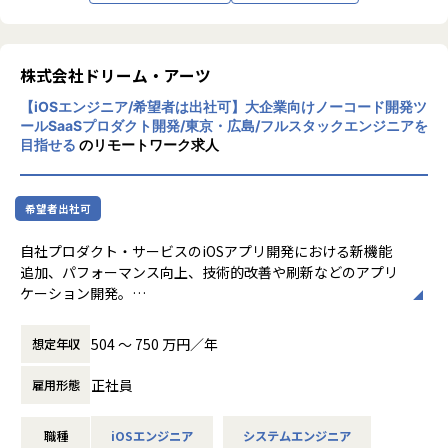
【★社風/文化】
ドリーム・アーツは「協創」を重視し、社員
同士が協力し合う文化を持っています。フラ
ットな組織構造で、意見交換が活発に行わ
株式会社ドリーム・アーツ
れ、自由な発想が奨励されています。社員一
【iOSエンジニア/希望者は出社可】大企業向けノーコード開発ツ
人ひとりがプロフェッショナルとして成長で
ールSaaSプロダクト開発/東京・広島/フルスタックエンジニアを
きる環境が整っています
目指せる
のリモートワーク求人
【★働き方/リモートワーク】
ドリーム・アーツでは、リモートワークとオ
フィス勤務を組み合わせたハイブリッドワー
希望者出社可
クが主流です。社員の約95%がリモートで働
いており、必要に応じてオフィスに出社する
自社プロダクト・サービスのiOSアプリ開発における新機能
柔軟な働き方が可能です。リモートワーク手
追加、パフォーマンス向上、技術的改善や刷新などのアプリ
当や環境整備手当も支給され、快適な働き方
ケーション開発。
をサポートしています
主な業務
504 〜 750 万円／年
想定年収
・スマホアプリ開発における要件定義、設計、開発、テスト
・UI/UXの新規実装や新規開発など
正社員
雇用形態
・設計書レビュー、コードレビュー
・サービス品質向上のための最新技術の調査
職種
iOSエンジニア
システムエンジニア
・アプリを生成、配信する基盤の保守