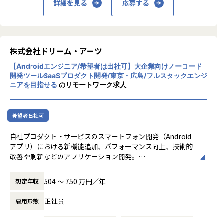
詳細を見る
応募する
X）を推進します
【★社風/文化】
ドリーム・アーツは「協創」を重視し、社員
同士が協力し合う文化を持っています。フラ
ットな組織構造で、意見交換が活発に行わ
株式会社ドリーム・アーツ
れ、自由な発想が奨励されています。社員一
【Androidエンジニア/希望者は出社可】大企業向けノーコード
人ひとりがプロフェッショナルとして成長で
開発ツールSaaSプロダクト開発/東京・広島/フルスタックエンジ
きる環境が整っています
ニアを目指せる
のリモートワーク求人
【★働き方/リモートワーク】
ドリーム・アーツでは、リモートワークとオ
フィス勤務を組み合わせたハイブリッドワー
希望者出社可
クが主流です。社員の約95%がリモートで働
いており、必要に応じてオフィスに出社する
自社プロダクト・サービスのスマートフォン開発（Android
柔軟な働き方が可能です。リモートワーク手
アプリ）における新機能追加、パフォーマンス向上、技術的
当や環境整備手当も支給され、快適な働き方
改善や刷新などのアプリケーション開発。
をサポートしています
主な業務
504 〜 750 万円／年
想定年収
・スマホアプリ開発における要件定義、設計、開発、テスト
・UI/UXの新規実装や新規開発など
正社員
雇用形態
・設計書レビュー、コードレビュー