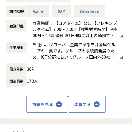
APIインテグレーションやシステム間のデータ連携を活用
開発経験
Azure
SAP
Salesforce
し、グローバルに展開するプロジェクトの成功を共にリード
していける人材を求めています。
作業時間： 【コアタイム】なし 【フレキシブ
勤務形態
ルタイム】7:00～21:00 【標準労働時間】 9時
業務内容
00分～17時50分 ※1日4時間以上の勤務で出
「APIインテグレーションをリードし、製造現場のデジタル
勤扱い
当社は、グローバル企業である三井金属グル
化を推進するエンジニアを募集！」
企業概要
働き方：
フルフレックス制
ープの一員です。グループの永続的発展のた
時間外労働の有無： 有（月平均13.7時間）
め、ICT分野においてグループ国内外60社の
当社では、APIインテグレーションとシステム導入を通じ
休憩時間： 60分
「ものづくり」に貢献しています。
て、製造現場における業務プロセスの効率化と自動化を推進
38年
設立年数
★特徴★
するエンジニアを募集しています。MulesoftやPowercenter
・「グローバル」に活躍できる環境
を使用した導入プロジェクトに加え、製造現場での業務改善
178人
従業員数
・「テレワーク勤務」を基本とした働き方
に取り組んだ経験を活かし、現場でのシステム活用を支援い
・「ワークライフバランス」を意識した働き
ただくことが期待されるポジションです。
方・制度
・文系であっても、コンサルタントとして高
【具体的な業務内容】
詳細を見る
応募する
い技術力が身につく「教育制度」
・ 製造現場向けのシステム導入・APIインテグレーション: M
ulesoftやPowercenterを活用し、現場に最適なシステム連
携を構築、導入をリード
・ 運用保守と業務改善の提案: 導入後のシステム運用保守