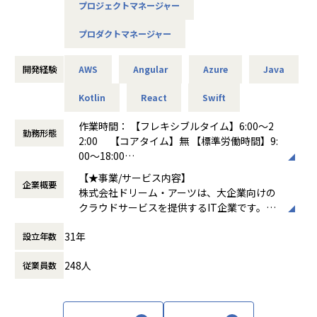
プロジェクトマネージャー
用、経験者採用）
プロダクトマネージャー
エンタープライズで求められる高い堅牢性、長期にわたるサ
ポート期間と、やりたいことをすばやく実現するための高い
生産性を両立すべく常にチャレンジし続けています。
開発経験
AWS
Angular
Azure
Java
Kotlin
React
Swift
募集背景
弊社は「協創する喜びにあふれる人と組織と社会の発展に貢
作業時間： 【フレキシブルタイム】6:00～2
献する」 をコーポレート・ミッションに、「情報共有」と
勤務形態
2:00 【コアタイム】無 【標準労働時間】9:
「対話」を重視した独創的かつ高品質なソリューションとサ
00～18:00
ービスを提供しています。DXを求められる大企業はIT人材不
働き方：
フルフレックス制
足を大きな課題として抱えています。私たちはIT人材の不足
【★事業/サービス内容】
企業概要
時間外労働の有無： 有（月平均20時間）
をビジネス系人材の活用によって補うことで、大企業の業務
株式会社ドリーム・アーツは、大企業向けの
休憩時間： 60分
のデジタル化推進を支援しています。弊社は、上場を果たし
クラウドサービスを提供するIT企業です。主
たこともあり、さらなる成長を目指していく拡大フェーズに
なプロダクトには、業務デジタル化クラウド
ありますので、SaaS企業のエンジニアとしてご活躍いただけ
31年
設立年数
「SmartDB®」、多店舗ビジネスを支援する
る方を探しています。
「Shopらん®」、大企業の働き方を変える「I
248人
従業員数
nsuiteX®」があります。これらのサービス
【業務の変更の範囲】
は、文書管理、ワークフロー、Webデータベ
無
ースなどを通じて企業の業務効率化を支援
し、デジタルトランスフォーメーション（D