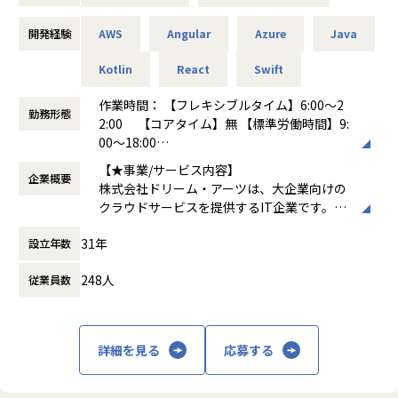
・配信基盤の自動化
開発経験
AWS
Angular
Azure
Java
エンタープライズで求められる高い堅牢性、長期にわたるサ
ポート期間と、やりたいことをすばやく実現するための高い
Kotlin
React
Swift
生産性を両立すべく常にチャレンジし続けています。
作業時間： 【フレキシブルタイム】6:00～2
勤務形態
募集背景
2:00 【コアタイム】無 【標準労働時間】9:
弊社は「協創する喜びにあふれる人と組織と社会の発展に貢
00～18:00
献する」 をコーポレート・ミッションに、「情報共有」と
働き方：
フルフレックス制
【★事業/サービス内容】
「対話」を重視した独創的かつ高品質なソリューションとサ
企業概要
時間外労働の有無： 有（月平均20時間）
株式会社ドリーム・アーツは、大企業向けの
ービスを提供しています。DXを求められる大企業はIT人材不
休憩時間： 60分
クラウドサービスを提供するIT企業です。主
足を大きな課題として抱えています。私たちはIT人材の不足
なプロダクトには、業務デジタル化クラウド
をビジネス系人材の活用によって補うことで、大企業の業務
31年
設立年数
「SmartDB®」、多店舗ビジネスを支援する
のデジタル化推進を支援しています。弊社は、上場を果たし
「Shopらん®」、大企業の働き方を変える「I
たこともあり、さらなる成長を目指していく拡大フェーズに
248人
従業員数
nsuiteX®」があります。これらのサービス
ありますので、SaaS企業のエンジニアとしてご活躍いただけ
は、文書管理、ワークフロー、Webデータベ
る方を探しています。
ースなどを通じて企業の業務効率化を支援
し、デジタルトランスフォーメーション（D
【業務の変更の範囲】
詳細を見る
応募する
X）を推進します
無
【★社風/文化】
ドリーム・アーツは「協創」を重視し、社員