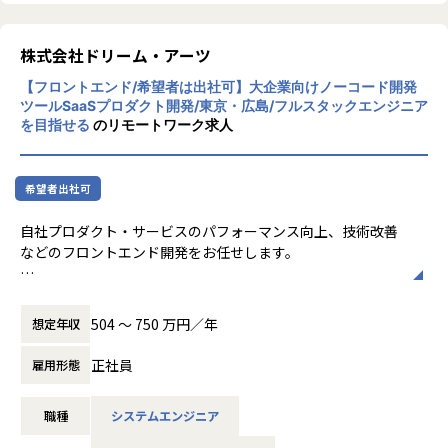
ドリーム・アーツは「協創」を重視し、社員
同士が協力し合う文化を持っています。フラ
ットな組織構造で、意見交換が活発に行わ
株式会社ドリーム・アーツ
れ、自由な発想が奨励されています。社員一
【フロントエンド/希望者は出社可】大企業向けノーコード開発
人ひとりがプロフェッショナルとして成長で
ツールSaaSプロダクト開発/東京・広島/フルスタックエンジニア
きる環境が整っています
を目指せる
のリモートワーク求人
【★働き方/リモートワーク】
ドリーム・アーツでは、リモートワークとオ
フィス勤務を組み合わせたハイブリッドワー
希望者出社可
クが主流です。社員の約95%がリモートで働
いており、必要に応じてオフィスに出社する
自社プロダクト・サービスのパフォーマンス向上、技術改善
柔軟な働き方が可能です。リモートワーク手
などのフロントエンド開発をお任せします。
当や環境整備手当も支給され、快適な働き方
をサポートしています
主な業務
・フロントエンドのアークテクチャ設計、実装
504 〜 750 万円／年
想定年収
・開発成果物の作成やレビュー
・ユーザビリティー、パフォーマンスの強化を考慮した調査
正社員
雇用形態
や提案、実施
・デザイナーやサーバサイドエンジニアとの連携
職種
システムエンジニア
エンタープライズで求められる高い堅牢性、長期にわたるサ