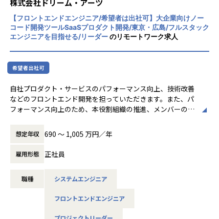
株式会社ドリーム・アーツ
や、現場のニーズに応じた業務改善提案を行い、効率化を支
援
【フロントエンドエンジニア/希望者は出社可】大企業向けノー
・ 製造現場での経験を活かした提案: 製造現場における課題
コード開発ツールSaaSプロダクト開発/東京・広島/フルスタック
をヒアリングし、業務プロセスに適したシステム改善を推進
エンジニアを目指せる/リーダー
のリモートワーク求人
このポジションでは、製造現場での業務フローの理解と、AP
Iを駆使したシステム連携のスキルを融合させ、現場のデジタ
ル化をリードしていただきます。
希望者出社可
業務の魅力
自社プロダクト・サービスのパフォーマンス向上、技術改善
【自らアジャイルにプロジェクトを推進できる 】
などのフロントエンド開発を担っていただきます。また、パ
要件定義からツール作成まで、アジャイル手法でプロジェク
フォーマンス向上のため、本役割組織の推進、メンバーの目
トをリードしていただきます。DXプロジェクトでは、上流か
標管理、指導・育成等のチームマネジメント業務をお任せし
ら下流まで一貫して関わることができ、柔軟なコミュニケー
ます。
690 〜 1,005 万円／年
想定年収
ションを重視しながら、アイデアを具現化していきたい方に
最適な環境です。
主な業務
正社員
雇用形態
・フロントエンドのアークテクチャ設計、実装
【チームでの活躍と成長ができる環境】
・開発成果物の作成やレビュー
職種
システムエンジニア
・ユーザビリティー、パフォーマンスの強化を考慮した調査
三井金属グループでは、より優れたシステム開発を通してグ
や提案、実施
ローバル競争力を高めるという共通の目標に向かってチーム
フロントエンドエンジニア
・デザイナーやサーバサイドエンジニアとの連携
一丸となっています。多様なバックグラウンドを持つメンバ
・チームメンバーの指導、育成、フォロー
ーとの協働を通じて、チーム全体で成長し続ける環境が整っ
プロジェクトリーダー