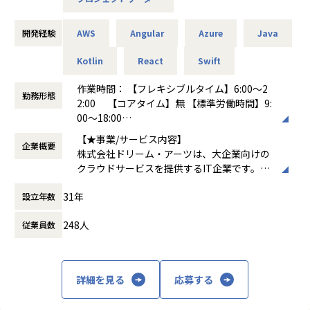
ています。
エンタープライズで求められる高い堅牢性、長期にわたるサ
ポート期間と、やりたいことをすばやく実現するための高い
開発経験
AWS
Angular
Azure
Java
【最先端の知識と経験を得られる】
生産性を両立すべく常にチャレンジし続けています。
最先端の素材開発現場とDXプロジェクトに同時に携わること
Kotlin
React
Swift
で、他では得られない貴重な経験と専門知識を身につけるこ
募集背景
とができます。技術革新の最前線で、幅広い知識を得られる
作業時間： 【フレキシブルタイム】6:00～2
弊社は「協創する喜びにあふれる人と組織と社会の発展に貢
勤務形態
機会が豊富です。
2:00 【コアタイム】無 【標準労働時間】9:
献する」 をコーポレート・ミッションに、「情報共有」と
00～18:00
「対話」を重視した独創的かつ高品質なソリューションとサ
【業務の変更の範囲】
働き方：
フルフレックス制
ービスを提供しています。DXを求められる大企業はIT人材不
【★事業/サービス内容】
無
企業概要
時間外労働の有無： 有（月平均20時間）
足を大きな課題として抱えています。私たちはIT人材の不足
株式会社ドリーム・アーツは、大企業向けの
休憩時間： 60分
をビジネス系人材の活用によって補うことで、大企業の業務
クラウドサービスを提供するIT企業です。主
のデジタル化推進を支援しています。弊社は、上場を果たし
なプロダクトには、業務デジタル化クラウド
たこともあり、さらなる成長を目指していく拡大フェーズに
31年
設立年数
「SmartDB®」、多店舗ビジネスを支援する
ありますので、SaaS企業のエンジニアとしてご活躍いただけ
「Shopらん®」、大企業の働き方を変える「I
る方を探しています。
248人
従業員数
nsuiteX®」があります。これらのサービス
は、文書管理、ワークフロー、Webデータベ
【業務の変更の範囲】
ースなどを通じて企業の業務効率化を支援
無
し、デジタルトランスフォーメーション（D
詳細を見る
応募する
X）を推進します
【★社風/文化】