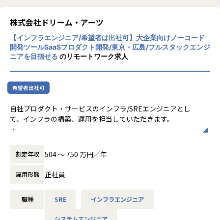
同士が協力し合う文化を持っています。フラ
ットな組織構造で、意見交換が活発に行わ
株式会社ドリーム・アーツ
れ、自由な発想が奨励されています。社員一
【インフラエンジニア/希望者は出社可】大企業向けノーコード
人ひとりがプロフェッショナルとして成長で
開発ツールSaaSプロダクト開発/東京・広島/フルスタックエンジ
きる環境が整っています
ニアを目指せる
のリモートワーク求人
【★働き方/リモートワーク】
ドリーム・アーツでは、リモートワークとオ
フィス勤務を組み合わせたハイブリッドワー
希望者出社可
クが主流です。社員の約95%がリモートで働
いており、必要に応じてオフィスに出社する
自社プロダクト・サービスのインフラ/SREエンジニアとし
柔軟な働き方が可能です。リモートワーク手
て、インフラの構築、運用を担当していただきます。
当や環境整備手当も支給され、快適な働き方
をサポートしています
主な業務
・新規機能サービスにおける要件定義や設計
504 〜 750 万円／年
想定年収
・自社プロダクト・サービスのインフラ管理、運用保守
・サーバコストを抑えるため施策の企画、運用
正社員
雇用形態
・サービス・システムの監視やチューニング等の運用
・その他、インフラ業務の効率化や改善
職種
SRE
インフラエンジニア
エンタープライズで求められる高い堅牢性、長期にわたるサ
システムエンジニア