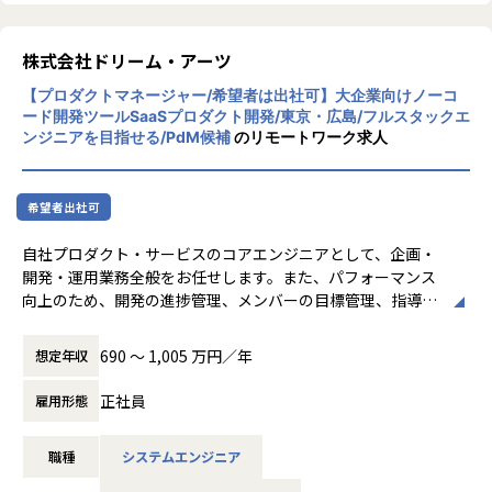
ドリーム・アーツは「協創」を重視し、社員
同士が協力し合う文化を持っています。フラ
ットな組織構造で、意見交換が活発に行わ
株式会社ドリーム・アーツ
れ、自由な発想が奨励されています。社員一
【プロダクトマネージャー/希望者は出社可】大企業向けノーコ
人ひとりがプロフェッショナルとして成長で
ード開発ツールSaaSプロダクト開発/東京・広島/フルスタックエ
きる環境が整っています
ンジニアを目指せる/PdM候補
のリモートワーク求人
【★働き方/リモートワーク】
ドリーム・アーツでは、リモートワークとオ
フィス勤務を組み合わせたハイブリッドワー
希望者出社可
クが主流です。社員の約95%がリモートで働
いており、必要に応じてオフィスに出社する
自社プロダクト・サービスのコアエンジニアとして、企画・
柔軟な働き方が可能です。リモートワーク手
開発・運用業務全般をお任せします。また、パフォーマンス
当や環境整備手当も支給され、快適な働き方
向上のため、開発の進捗管理、メンバーの目標管理、指導・
をサポートしています
育成等のチームマネジメント業務を行っていただきます。
690 〜 1,005 万円／年
想定年収
主な業務
・開発工程における進捗管理
正社員
雇用形態
・課題管理を中心とした開発のとりまとめと推進
・問合せや作業依頼の対応指示、トラブルシューティングや
職種
システムエンジニア
不具合調査の指示
・チームメンバーの指導、育成、フォロー（1on1、新卒採