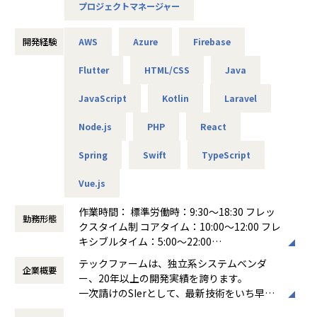
プロジェクトマネージャー
が法律の専門家としてプロの弁護士で構成されるように、
「技術の専門家として、プロフェッショナル集団であり続け
たい」という想いから付けられました。
開発経験
AWS
Azure
Firebase
システム開発を行う中で、私たちが直接会話をするのはお客
Flutter
HTML/CSS
Java
様である事業部のユーザー部門の皆さんです。
JavaScript
Kotlin
Laravel
デザインシンキングの考え方を基に、お客様が何となくイメ
ージされたご要望を落とし込み、作っては試して形にしてい
Node.js
PHP
React
きます。
ただの開発会社ではなく、サービス業の側面も持ち合わせて
Spring
Swift
TypeScript
います。
そのため、上流を担う比重が高くなっています。
Vue.js
■こんなことやってます
作業時間： 標準労働時：9:30～18:30 フレッ
株式会社NTTドコモ：しゃべってコンシェル（意図解釈サー
勤務形態
クスタイム制 コアタイム：10:00〜12:00 フレ
バ開発）
キシブルタイム：5:00～22:00
第一生命株式会社：健康第一（アプリ開発／アジャイル）
働き方：
裁量労働制
カシオ計算機株式会社：G-SHOCK Connected（腕時計G-SH
テックファームは、独立系システムベンダ
企業概要
時間外労働の有無： 有（月平均10時間）
OCK連携アプリ）
ー、20年以上の開発実績を誇ります。
休憩時間： 60分
エフコープ生活協同組合：コープのれいちゃん（冷蔵庫食材
一次請けのSIerとして、最新技術をいち早く
管理アプリ）
取り入れたシステム開発を通じ多種多様な業