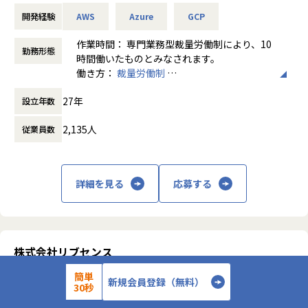
●柔軟な働き方：
各社への情報配信と対応指示
開発経験
AWS
Azure
GCP
2025年2月現在、勤務形態は在宅勤務が基本となっていま
す。顧客プロジェクトについても状況に合わせてチームで柔
【ポジションの魅力】
作業時間： 専⾨業務型裁量労働制により、10
勤務形態
軟に対応しているので、
◎自ら発見した問題に対して、主体的に改善活動できる環境
時間働いたものとみなされます。
子育て世代(ワーキングマザー・ファザー)や、オフィスへの
（0→1の経験が可能）
働き方：
裁量労働制
通勤に時間の掛かる方でも働きやすい環境となっています。
所属組織でのコミュニケーションの機会を多く設けており、
時間外労働の有無： 有（月平均30時間）
少数精鋭のため部長・マネージャーに直接提言できる機会も
27年
設立年数
休憩時間： 60分
多いです。そのため、役職関係なく主体的に提案ができる環
■キャリアパス
境です。
2,135人
従業員数
志向や適性に合わせてスペシャリスト／ゼネラリストいずれ
の方向にも成長できる機会があります。
◎数億円規模の投資基盤を武器に「自動化・高度化」を主導
●技術力を生かしたテクニカルスペシャリスト
する
詳細を見る
応募する
●導入チームリーダー
当社はセキュリティへの投資を最優先事項の一つと捉え、Mi
●各プロダクト、プラットフォームの専門性を持つプロジェ
crosoft 365 E5や最新のSWG・CASBといった最高峰のツー
クトマネージャー
ル導入は既に完了しています。現在はこれらをフル活用し、
といった将来的なキャリアパスも考えられます。
SIEM・SOARを用いた「脅威ハンティング」や「インシデン
定期的に面談を行い、ご自身のスキルや成長度、希望を踏ま
ト対応の自動化」等を推進するフェーズ。単なる設定作業に
株式会社リブセンス
えて担当するプロジェクトやポジションを決定します。
留まらず、運用の最適化を自らデザインする面白さがありま
す。
【首都圏フルリモート/情シス/マネージャー候補】ネットワーク
簡単
新規会員登録（無料）
構築～運用/リモート×自由な働き方
のリモートワーク求人
30秒
■事業部ビジョン
◎「AIガバナンス」や「SaaS管理」など未踏の領域への挑戦