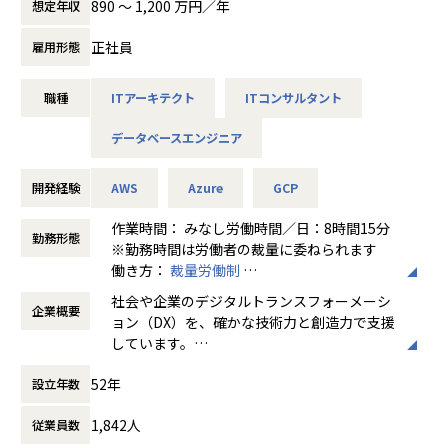
890 〜 1,200 万円／年
想定年収
◾️ 目指せるキャリアパス
当する業務領域の社外研修や、社外の交流について推奨して
データ分析基盤/データウェアハウス(DWH)の企画/設計、構
・上級SE
います。
築を担当していただきます。
正社員
雇用形態
・アーキテクト（スペシャリスト）
また、社内SNS等を通じて社内での自主的な勉強会、検討
②業務内容
・管理職
会を行っています。
・取り扱うデータはビッグデータとなり、分散処理やクラウ
・フルスタックエンジニア
職種
ITアーキテクト
ITコンサルタント
ドのPaaS,SaaSおよび各種パートナ製品を組み合わせてデー
タ分析基盤構築を行っていただきます。
データベースエンジニア
◾️️本ポジションのやりがい
■部門の組織・事業ビジョン/ミッション
・最新技術動向の調査/検証を行い、新技術や新サービスの提
・幅広い業種、業態の経験ができる
SAPユーザー向けデータ収集・活用ソリューションとして当
案もお任せいたします。
・モノづくりだけでなく、顧客の課題を見つけ、解決するこ
社製品(※１)の企画・開発・導入を行っております。
開発経験
AWS
Azure
GCP
とができる
当該ソリューションの認知度No1の地位を確立すると共に、
当社ではデータクラウドのSnowflakeを積極的に活用し、デ
・上流から携われる
新技術で次世代データ活用領製品を企画・開発し市場へ投入
ータ基盤を素早く高品質に構築する当社独自ソリューション
作業時間： みなし労働時間／日：8時間15分
勤務形態
・技術に特化したキャリアを続けられる
していきます。
のSnowBaseとともにお客様のデータドリブン経営をスピー
※勤務時間は労働者の裁量に委ねられます
・SEも直接顧客と会話する機会が多い
※1
ディーに支援しております。
働き方：
裁量労働制
・技術面の責任者を任せてもらえる
BusinessSPECTRET：https://erp.dentsusoken.com/solut
Snowflakeについてはこちら https://itsol.dentsusoken.c
時間外労働の有無： 有（月平均10時間～30
社会や企業のデジタルトランスフォーメーシ
・幅広い開発領域の経験（フロント、バックエンド、インフ
ion/sap-bi-businessspectre/
om/snowflake/
企業概要
時間）
ョン（DX）を、確かな技術力と創造力で支援
ラ）が積める
BusinessSPECTRET XC：https://erp.dentsusoken.com/s
休憩時間： 60分
しています。
※上記やりがいをもとに、ご自身のキャリアの幅、経験を増
olution/sap-bi-businessspectre_xc/
【Snowflakeの強み、お客様から選ばれるポイント】
先進的な情報技術をベースに、日本の金融機
やすことができます。
ADISIGHT-ACS：https://erp.dentsusoken.com/solution/a
Snowflakeは、米国Snowflake Inc. が開発・提供するクラウ
52年
設立年数
関や製造業のトップクラスの企業と直接取引
disight-acs/
ドデータプラットフォームです。
し、事業環境の変化に呼応するITソリューシ
【業務の変更の範囲】
EMPHASIGHT：https://erp.dentsusoken.com/solution/e
「データクラウド」をコンセプトに、企業で蓄積された多種
1,842人
従業員数
ョンを提供しています。
会社の定める範囲
mphasight/
多様・大量データのマネジメントや、社内外とのセキュアな