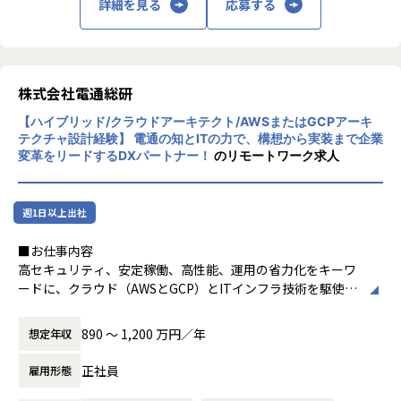
詳細を見る
応募する
弊社はプライムベンダーとして参画する事が多く、お客様
と近い立場で開発ができ、プロジェクトの成功を実感する事
が出来ます。
・マネジメントスキルの向上
株式会社電通総研
多様な案件/製品開発を通じて、インフラ・クラウドアーキ
テクトの技術力に加え、プロジェクト推進力・調整力・管理
【ハイブリッド/クラウドアーキテクト/AWSまたはGCPアーキ
力を磨くことができ、成長を実感できます。
テクチャ設計経験】 電通の知とITの力で、構想から実装まで企業
変革をリードするDXパートナー！
のリモートワーク求人
■キャリアパス
・入社時点のご自身のスキル、ご要望も踏まえつつ、担当し
週1日以上出社
て頂くプロジェクト、ポジションを決定します。
・経験を積むに従って、担当するシステム規模の拡大や業務
■お仕事内容
分析等担当領域の拡大を目指していただきます。
高セキュリティ、安定稼働、高性能、運用の省力化をキーワ
・将来的にはプロジェクトマネージャへのステップアップや
ードに、クラウド（AWSとGCP）とITインフラ技術を駆使
業務スペシャリストとしてより専門的なスキルを習得頂くこ
し、
とが可能であり、ご本人の希望も踏まえて担当領域の変更も
電通グループ内外のシステムに対しインフラアーキテクチャ
890 〜 1,200 万円／年
想定年収
可能です。
の設計と運用サービスを提供する仕事です。
アーキテクト・テックリードとしてシステム開発プロジェク
正社員
雇用形態
トへの参画、インフラ案件（構築、運用保守）でのプロジェ
■スキルアップのための支援
クト推進をお任せいたします。