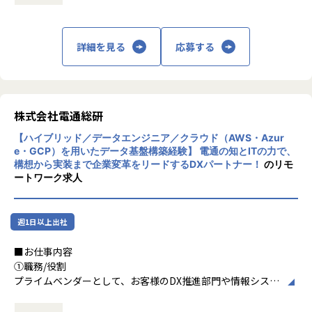
・デジタル端末の活用が進む中で、子どもたちが主体的に利
業が多く利用するSAPユーザー企業のDX推進部門・情報シス
mphasight/
用できるサービスを提供したい
テム部門さらにデータ利活用を行うユーザ部門と活動するこ
・従来の書籍体験とは異なる、デジタルならではの読書体
とが多く、お客様のより近い立場で開発ができプロジェクト
<導入事例>
験・学習体験を実現したい
の成功を実感することができます。
詳細を見る
応募する
東京エレクトロン、ナミックス、AREホールディングス、イ
・本領域は、新技術・サービスが頻繁に登場しますが、積極
ーグル工業、古野電気など多数
【当社の関与範囲】
的に採用して提案していきますので、ご自身のスキルアップ
https://erp.dentsusoken.com/casestudy/
こうした状況の中で当社は、
と成長機会が得られます。
・サービス企画段階からプロジェクトに参画
・顧客企業へ最適な提案でどのソリューションを適用するか
【業務の変更の範囲】
株式会社電通総研
・サービスの方向性を踏まえたシステム設計・開発
はプロジェクト側に裁量が認められています。
当社の指示する業務全般
・利用者である子どもたちを意識した画面設計
ご自身の意見を顧客への最適なご提案へ反映できます。
【ハイブリッド／データエンジニア／クラウド（AWS・Azur
を担当し、サービス立ち上げを支援しました。
e・GCP）を用いたデータ基盤構築経験】 電通の知とITの力で、
＜キャリアパス＞
構想から実装まで企業変革をリードするDXパートナー！
のリモ
■業務内容
・入社時点のご自身のスキル、ご要望も踏まえつつ、担当し
ートワーク求人
・要件定義（ビジネス及び業務要件の把握と機能要件への翻
て頂くプロジェクト、ポジションを決定します。
訳、要件の優先順位付けなど）の実施及び顧客折衝
その後経験を積むに従って、担当するシステム規模の拡大
・基本設計（DB設計、運用設計、移行設計、試験設計な
や業務分析等担当領域の拡大を目指して頂きます。
週1日以上出社
ど）の実施及びレビュー
将来的にはプロジェクトマネージャへのステップアップや
・開発フェーズにおける進捗管理と品質管理・発生した問題
テクニカルスペシャリストとしてより専門的なスキルを修得
■お仕事内容
に対する対応と解決
頂くことが可能です。
①職務/役割
・試験フェーズにおける試験計画の策定、不具合の分析と対
プライムベンダーとして、お客様のDX推進部門や情報システ
策、各種試験の準備と顧客との調整
＜スキルアップのための支援＞
ム部門、データ利活用を行うユーザ部門と技術的な折衝含め
・全社的な技術研修、ビジネススキル研修だけではなく、担
対話しながら、