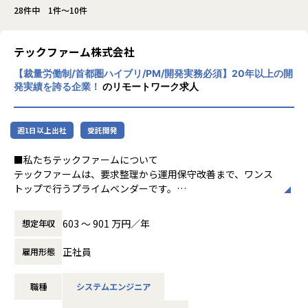
28件中 1件～10件
テックファーム株式会社
【裁量労働制/首都圏ハイブリ/PM/開発実務必須】20年以上の開
発実績を誇る企業！
のリモートワーク求人
週1日以上出社
受託開発
■私たちテックファームについて
テックファームは、要求整理から運用保守改善まで、ワンス
トップで行うプライムベンダーです。
エンジニアがお客様と直接会話を行い、課題や実現したいサ
ービスを直接ヒアリング、提案、設計、開発を実施し、サー
603 〜 901 万円／年
想定年収
ビスの保守運用、継続提案まで担います。
正社員
雇用形態
1998年当時、インターネットベンチャーの技術部門だったメ
ンバー6名で起ち上げ、現在、社員の約8割がエンジニアで
職種
システムエンジニア
す。
企業名である「Techfirm」は「Law Firm（法律事務所）」