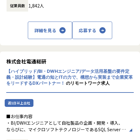
り、プライムベンダーとして業界業種問わず国内有数の大企
揮、初期の運用とサポート問題対応
1,842人
従業員数
ョンを提供しています。
業が多く利用するSAPユーザー企業のDX推進部門・情報シス
テム部門さらにデータ利活用を行うユーザ部門と活動するこ
▼クライアント一部
とが多く、お客様のより近い立場で開発ができプロジェクト
株式会社NTTドコモ
の成功を実感することができます。
詳細を見る
応募する
第一生命保険株式会社
・本領域は、新技術・サービスが頻繁に登場しますが、積極
三菱ＵＦＪ信託銀行株式会社
的に採用して提案していきますので、ご自身のスキルアップ
株式会社東京証券取引所
と成長機会が得られます。
株式会社マイナビ
・顧客企業へ最適な提案でどのソリューションを適用するか
エイベックス・エンタテインメント株式会社
株式会社電通総研
はプロジェクト側に裁量が認められています。
株式会社読売新聞東京本社
ご自身の意見を顧客への最適なご提案へ反映できます。
株式会社SBI証券
【ハイブリッド/BI・DWHエンジニア/データ活用基盤の要件定
コクヨ株式会社
義・設計経験】電通の知とITの力で、構想から実装まで企業変革
＜キャリアパス＞
株式会社クボタ
をリードするDXパートナー！
のリモートワーク求人
・入社時点のご自身のスキル、ご要望も踏まえつつ、担当し
株式会社ワコール
て頂くプロジェクト、ポジションを決定します。
コニカミノルタ株式会社
その後経験を積むに従って、担当するシステム規模の拡大
株式会社 ポプラ社
週1日以上出社
や業務分析等担当領域の拡大を目指して頂きます。
東急電鉄株式会社
将来的にはプロジェクトマネージャへのステップアップや
エフコープ生活協同組合
■お仕事内容
テクニカルスペシャリストとしてより専門的なスキルを修得
・BI/DWHエンジニアとして自社製品の企画・開発・導入、
頂くことが可能です。
▼開発事例
ならびに、マイクロソフトテクノロジーであるSQL Server B
株式会社NTTドコモ しゃべってコンシェル（意図解釈サー
I、