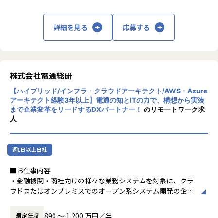
データ共有をワンプラットフォームで実現します。
<導入事例>
SaaS型(従量課金型)のため、従来のアーキテクチャで課題と
東京エレクトロン、ナミックス、AREホールディングス、イ
なっていた初期導入のコストやデータ量・ユーザ数の増加に
詳細を見る
応募する
ーグル工業、古野電気など多数
伴う管理・運用負荷を軽減できます。
https://erp.dentsusoken.com/casestudy/
【業務の変更の範囲】
■当ポジションの強み、魅力
株式会社電通総研
当社の指示する業務全般
・豊富なITソリューション導入実績とスクラッチ開発実績を
ベースにした独自ソリューション開発力
【ハイブリッド/インフラ・クラウドアーキテクト/AWS・Azure
→独自ソリューションのSnowBaseについてはこちら http
アーキテクト経験3年以上】電通の知とITの力で、構想から実装
s://itsol.dentsusoken.com/snowflake/snowbase/
まで企業変革をリードするDXパートナー！
のリモートワーク求
・データエンジニアに限らず、データアナリスト/データサイ
人
エンティストの知識を兼ね備えたエンジニア集団
→課題解決に向けてデータをどのように活用するのかという
視点からお客様と伴走し、
週1日以上出社
データ分析基盤/データウェアハウス(DWH)の構築までを手
がけており、お客様のデータ利活用の視点を持ってプロジェ
■お仕事内容
クトを進めます。
・金融機関・商社向けの様々な業務システムを対象に、クラ
・自身の考えを提案に反映しやすい環境で、裁量を持ってプ
ウドまたはオンプレミスでのオープン系システム開発の企
ロジェクトを進めることが可能です。
画・提案・開発をご担当いただきます。
→新技術や他社の新サービスにおいても検証を行ったうえで
・企画・提案においては、社内AWS/Azure環境等を使用した
890 〜 1,200 万円／年
想定年収