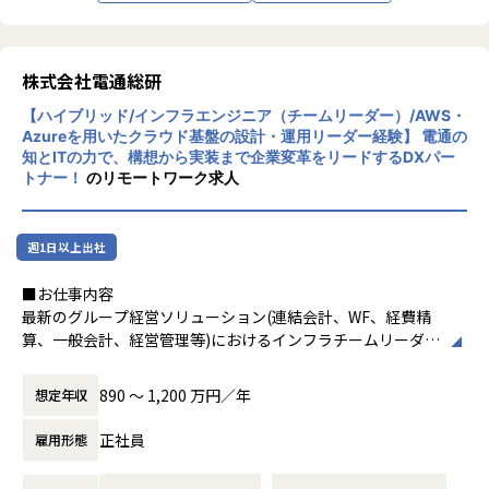
（※1）https://www.dentsusoken.com/solution/m5.html
ます。自らの裁量において実案件への導入も可能です。
（※2）https://www.dentsusoken.com/solution/gnx.html
・取り扱う技術はいわゆるインフラだけでなくミドルウェア
を含むアプリケーション基盤にも及びます。
【業務の変更の範囲】
株式会社電通総研
・年次があがっても現場や技術に関わり続けることが出来ま
当社の指示する業務全般
す。
【ハイブリッド/インフラエンジニア（チームリーダー）/AWS・
Azureを用いたクラウド基盤の設計・運用リーダー経験】 電通の
知とITの力で、構想から実装まで企業変革をリードするDXパー
■キャリアパス
トナー！
のリモートワーク求人
スキル、キャリアに応じて様々なポジションを提供すること
が可能です。
入社時には進行中プロジェクトでのOJTを通じて弊社のビジ
週1日以上出社
ネスおよび技術スタックを習得していただきます。
その後は当該プロジェクトでのリーダー、または新規案件へ
■お仕事内容
参画していただくことを想定しています。
最新のグループ経営ソリューション(連結会計、WF、経費精
基本的にはインフラ基盤領域でのアーキテクト兼プロジェク
算、一般会計、経営管理等)におけるインフラチームリーダー
トマネージャー、サービスマネージャーを目指していただく
として、
ことになります。
下記導入プロジェクトやクラウドサービス運営を遂行しま
890 〜 1,200 万円／年
想定年収
ご本人の希望と適正により、アプリ開発プロジェクトマネー
す。
ジャー、ITコンサルタントのキャリアも選択可能です。
正社員
雇用形態
●導入プロジェクト：
エンタープライズ向けプロジェクトにおける「インフラチー