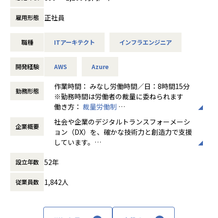
積極的な提案が可能です。
様々な技術検証を行い、顧客要件への実現性調査をご担当い
ただきます。
正社員
雇用形態
・開発においては、オープン系インフラ・クラウドアーキテ
■スキルアップのための支援
クトとして、非機能要件検討、サービス・製品選定に始ま
全社的な技術研修やビジネススキル研修だけではなく、担当
職種
ITアーキテクト
インフラエンジニア
り、システムアーキテクチャ全般の要件定義、設計、構築を
する業務領域の社外研修や社外の交流を推奨しています。
ご担当いただきます。
また、社内SNS等を通じて社内での自主的な勉強会、検討会
・実務遂行においては、お客様とのインフラ要件調整・仕様
開発経験
AWS
Azure
を行っています。
策定、課題・進捗管理、成果物作成・レビュー、プロジェク
トにおけるインフラ領域の推進・マネジメントをご担当いた
作業時間： みなし労働時間／日：8時間15分
勤務形態
だきます。
※勤務時間は労働者の裁量に委ねられます
■ミッション
働き方：
裁量労働制
業種・業界を問わずデータの利活用を推進する企業の動きが
時間外労働の有無： 有（月平均10時間～30
社会や企業のデジタルトランスフォーメーシ
活発になっている中、当社ではお客様のデータドリブン経営
■当ポジションの魅力
企業概要
時間）
ョン（DX）を、確かな技術力と創造力で支援
を推進していきます。
・クラウドネイティブなシステム/製品開発経験
休憩時間： 60分
しています。
豊富なITソリューション導入実績とデータマネジメントの視
クラウドのスケーラビリティ・弾力性・自動化を最大限活
先進的な情報技術をベースに、日本の金融機
点により、データ分析基盤の企画/設計、構築まで行い、デー
かして、設計・構築・運用するアプローチを経験でき、スキ
52年
設立年数
関や製造業のトップクラスの企業と直接取引
タの利活用を支援いたします。
ルの幅を広げることができます。
し、事業環境の変化に呼応するITソリューシ
・お客様の重要システムを支える責任とやりがい
1,842人
従業員数
ョンを提供しています。
【業務の変更の範囲】
金融機関・商社向けの業務システムは企業の中核となる重
当社の指示する業務全般
要なシステムが多く、そのようなシステムをアーキテクトか
らお客様とともに支えるやりがいがあります。
・お客様のビジネスご担当やシステム担当との協働