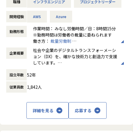
■スキルアップ支援
職種
インフラエンジニア
プロジェクトリーダー
ムリーダー」として、プリセールスを含む上流工程からメン
・入社後は、メンター制度で職場環境への定着や社員との人
バーと協力してプロジェクトを推進し、クラウド・オンプレ
脈づくりをサポートさせていただきます。
ミス問わずインフラ環境の課題解決とシステム導入に取り組
開発経験
AWS
Azure
・OJT、OFFJT両面での育成サポート体制が整備されており
みます。
ます。
・アサインプロジェクト例：連結会計システム導入プロジェ
作業時間： みなし労働時間／日：8時間15分
勤務形態
・OFFJTでは、共通スキル強化研修や役割に応じた階層別の
クト インフラチームリーダー
※勤務時間は労働者の裁量に委ねられます
研修など成長機会が提供されております。
https://www.dentsusoken.com/case/case/2021mitsubishi
働き方：
裁量労働制
・周囲には関連するプロジェクトを遂行する経験豊富なメン
corp.html
時間外労働の有無： 有（月平均10時間～30
社会や企業のデジタルトランスフォーメーシ
バーが多くいるため、相談や情報交換がしやすい環境です。
企業概要
時間）
ョン（DX）を、確かな技術力と創造力で支援
お互いが切磋琢磨しながらキャリアップすることができま
●自社クラウドサービス運営：
休憩時間： 60分
しています。
す。
2012年にAWSを活用したSaaSの「PAS」をリリースしまし
先進的な情報技術をベースに、日本の金融機
た。
52年
設立年数
関や製造業のトップクラスの企業と直接取引
当社が管理しているAWS上で自社の会計ソフトウエアを運用
し、事業環境の変化に呼応するITソリューシ
■ビジョン・事業背景
するクラウドサービスとなっており、
1,842人
従業員数
ョンを提供しています。
電通グループ唯一のSI企業である電通総研において、ITスペ
お客様からはサービスレベル・品質・コストをご評価いただ
シャリストとしてマーケティングソリューションと先端テク
き、事業部のストックビジネスの柱へ成長、更なる取り扱い
ノロジを駆使し、
製品の拡大をおこなっています。
電通グループ内外の大手クライアントの事業課題を解決する
この「PAS」の運営チームリーダーとして、PASの企画・構
詳細を見る
応募する
ためのワンストップソリューションを提供することが我々の
築を指揮し、技術支援を行います。
ミッションです。
・PAS取り扱い製品拡大に伴う新サービスの企画（サービス
近年、システムライフサイクルの短期化やクラウドサービス
レベル検討、構成・運用設計など）
の充実により、システムアーキテクチャや役割分担が大きく