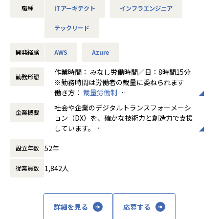
全社的な技術研修、ビジネススキル研修だけではなく、事業
職種
ITアーキテクト
インフラエンジニア
部としても担当する業務領域の社外研修や、社外の交流につ
＜業務内容＞
いて推奨しています。
テックリード
①クラウド基盤構築・運用サービスの企画、設計、構築、運
また、社内SNS等を通じて社内での自主的な勉強会、検討会
営
を行っています。
②クラウド基盤構築・運用サービスをベースとした個別シス
開発経験
AWS
Azure
システム開発管理は弊社独自の開発方法論を整備運用してお
テムへのインフラ導入（提案、設計、構築、試験、運用・保
り、システム開発管理を体系的に理解することができます。
守の全ての工程）
作業時間： みなし労働時間／日：8時間15分
勤務形態
③新技術の検証・評価、サービス化
※勤務時間は労働者の裁量に委ねられます
④社内技術メンバに対するクラウド技術教育
働き方：
裁量労働制
■部署のミッション/ビジョン（ビジネス展望・顧客提供価
時間外労働の有無： 有（月平均10時間～30
社会や企業のデジタルトランスフォーメーシ
値）
企業概要
時間）
ョン（DX）を、確かな技術力と創造力で支援
マイクロサービス開発基盤「M5」(※1)の導入コンサルから
■当ポジションの魅力
休憩時間： 60分
しています。
システムインテグレーション、その後の保守運用支援をご提
・システム構築の提案から設計、構築、運用まで携わること
先進的な情報技術をベースに、日本の金融機
供し、ビジネス拡大を目指しています。
が出来るため、実践的な技術力を身につけることが出来ま
52年
設立年数
関や製造業のトップクラスの企業と直接取引
M5利用者のニーズに合わせ、日々アプリ、インフラの両観点
す。
し、事業環境の変化に呼応するITソリューシ
で機能強化・改善・拡充を行い、品質・生産性・提供スピー
・電通グループ全体で利用する大規模な共通クラウド基盤を
1,842人
従業員数
ョンを提供しています。
ドの更なる向上を目指しています。
扱うことができます。
また、M5を基盤とした商社・GNXビジネス(※2)を推進し、
・提案や要件定義などにおいて顧客やステークホルダーと接
お客様のコモディティ取引・リスク管理（CTRM）業務を支
する機会が多く、プロジェクトの意思決定に直接的に貢献で
援し、最終的にはお客様の収益力向上に貢献することを目指
きます。
詳細を見る
応募する
しています。
・自ら手を動かし技術を試すことが出来る環境が身近にあり