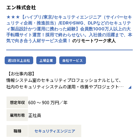
・AWS、その他サービスや製品に関する新技術、サービスの
変わりつつあります。
エン株式会社
キャッチアップ、技術検証、サービス採否の検討
この変化をデザインし、事業拡大を支えるアーキテクトチー
・顧客ニーズを踏まえたPAS新サービスやオプションの検
★★★【ハイブリ/東京/セキュリティエンジニア（サイバーセキ
ムの拡充が募集の背景となります。
討、技術検証、サービス採否の検討
ュリティ企画・推進担当）/EDRやSWG、DLPなどのセキュリテ
ィ製品設計かつ運用に携わった経験】会員数1000万人以上の大
【業務の変更の範囲】
手転職サイト運営！採用で終わらせない。入社後の活躍まで、本
当社の指示する業務全般
■当ポジションの魅力
気で向き合う人材サービス企業！
のリモートワーク求人
顧客向け導入プロジェクトと自社クラウドサービスの運営を
通じて、プロジェクト遂行能力と最新のIT・クラウド技術を
習得し、
週1日以上出社
上場企業
自社サービス
顧客へ安定したソリューション稼働環境を提供します。
●プロジェクト遂行能力の向上：
【お仕事内容】
大手企業向け大規模プロジェクトのプライムベンダーとして
情報システム室のセキュリティプロフェッショナルとして、
顧客と直接フェイスし、プリセールス、提案、
社内のセキュリティシステムの運用・改善やプロジェクト推
上流工程からプロジェクトを担当することができます。
進を担当いただきます。
●最新のテクノロジー、ソリューション導入に必要なITと業
600 〜 900 万円／年
想定年収
務スキルの習得・発揮：
【具体的な仕事内容】
ソリューション導入に必要なべーシックスキル(OS、DBM
・コーポレート領域におけるセキュリティ施策の企画・推進
正社員
雇用形態
S、ETL、ジョブ管理、監査、セキュリティなど)から
・セキュリティ製品を活用したサイバー攻撃の監視・対応、
最新のIT・クラウドおよび会計・経営管理系の業務スキルを
インシデント対応および報告
実プロジェクトや研修を通じて習得、向上させることができ
職種
セキュリティエンジニア
・セキュリティ製品やオペレーションの設計・構築・運用
ます。
・脅威情報・脆弱性情報に基づく注意喚起の判断、グループ