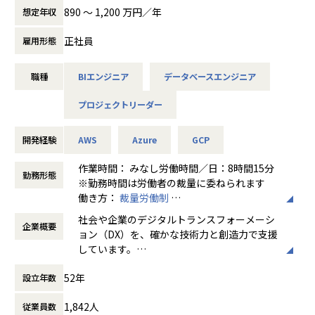
＜スキルアップのための支援＞
バ開発）
Power BIを用いたエンドユーザー向けのアドオン機能開発
890 〜 1,200 万円／年
想定年収
・全社的な技術研修、ビジネススキル研修だけではなく、担
第一生命株式会社 健康第一（アプリ開発/アジャイル）
を行って頂きます。
当する業務領域の社外研修や、社外の交流について推奨して
カシオ計算機株式会社 G-SHOCK Connected（腕時計G-SH
・Azure/AWSといったパブリッククラウド基盤へのシステム
正社員
雇用形態
います。
OCK連携アプリ）
構築、Snowflake、MS FabricなどのクラウドDWH基盤の構
また、社内SNS等を通じて社内での自主的な勉強会、検討
エフコープ生活協同組合 コープのれいちゃん（冷蔵庫食材
築、
会を行っています。
職種
BIエンジニア
データベースエンジニア
管理アプリ）
Tableau、QlikView、Dr.SUMなどのといった他社BIツール
大正製薬株式会社 RAIZIN（WEBプロモーション、キャン
への連携機能の開発を行って頂きます。
プロジェクトリーダー
ペーンアプリ）
・製品開発においては新技術・新サービスも積極的に取り入
■部門の組織・事業ビジョン/ミッション
株式会社SBI証券 取引サイト（サイトリニューアル）
れていきますので、最新技術動向の調査・検証も実施してい
SAPユーザー向けデータ収集・活用ソリューションとして当
ただきます。
開発経験
AWS
Azure
GCP
社製品(※１)の企画・開発・導入を行っております。
▼実績紹介｜教育向けWebサービス開発（企画〜開発）
・製品導入にあたっては顧客企業と技術的な折衝も担当して
当該ソリューションの認知度No1の地位を確立すると共に、
当社は、小・中学生向けの教育サービスにおいて、
いただきます。
作業時間： みなし労働時間／日：8時間15分
勤務形態
新技術で次世代データ活用領製品を企画・開発し市場へ投入
サービス企画段階から参画し、システム開発を担当しまし
・チームリーダー以上のポジションを担当していただき、将
※勤務時間は労働者の裁量に委ねられます
していきます。
た。
来的にデータ活用ソリューション関連ビジネスをリードする
働き方：
裁量労働制
※1
人材を期待します。
時間外労働の有無： 有（月平均10時間～30
社会や企業のデジタルトランスフォーメーシ
BusinessSPECTRET：https://erp.dentsusoken.com/solut
【顧客が抱えていた課題】
企業概要
時間）
ョン（DX）を、確かな技術力と創造力で支援
ion/sap-bi-businessspectre/
出版社である顧客にとって、未経験の教育ICTサービスを新
休憩時間： 60分
しています。
BusinessSPECTRET XC：https://erp.dentsusoken.com/s
規事業として立ち上げることは、
■このポジションで目指せるキャリア
先進的な情報技術をベースに、日本の金融機
olution/sap-bi-businessspectre_xc/
大変大きなチャレンジでした。
<当ポジションの魅力>
52年
設立年数
関や製造業のトップクラスの企業と直接取引
ADISIGHT-ACS：https://erp.dentsusoken.com/solution/a
・SAP ERPをターゲットにしたソリューションを提供してお
し、事業環境の変化に呼応するITソリューシ
disight-acs/
以下のような課題が挙げられました。
り、プライムベンダーとして業界業種問わず国内有数の大企
1,842人
従業員数
ョンを提供しています。
EMPHASIGHT：https://erp.dentsusoken.com/solution/e