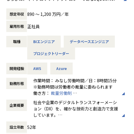
■プロジェクトについて
I、
・開発領域
Power BIを用いたエンドユーザー向けのアドオン機能開発
戦略立案〜企画〜設計〜開発〜保守運用、ワンストップでソ
890 〜 1,200 万円／年
想定年収
を行って頂きます。
リューションを提供します。
・Azure/AWSといったパブリッククラウド基盤へのシステム
規模は1億円以上の大規模案件から、数百万〜数千万円規模
正社員
雇用形態
構築、Snowflake、MS FabricなどのクラウドDWH基盤の構
案件まで多数あります。
築、
職種
BIエンジニア
データベースエンジニア
Tableau、QlikView、Dr.SUMなどのといった他社BIツール
・役割
への連携機能の開発を行って頂きます。
顧客折衝とメンバーマネジメント、開発業務
プロジェクトリーダー
・製品開発においては新技術・新サービスも積極的に取り入
れていきますので、最新技術動向の調査・検証も実施してい
・業務内容
ただきます。
開発経験
AWS
Azure
・チームメンバー（外注含む）進捗管理、課題管理、課題
・製品導入にあたっては顧客企業と技術的な折衝も担当して
発生時の解決
いただきます。
作業時間： みなし労働時間／日：8時間15分
・要件定義（ビジネス及び業務要件の把握と機能要件への
勤務形態
・チームリーダー以上のポジションを担当していただき、将
※勤務時間は労働者の裁量に委ねられます
翻訳、要件の優先順位付けなど）の実施及び顧客折衝
来的にデータ活用ソリューション関連ビジネスをリードする
働き方：
裁量労働制
・基本設計（DB設計、運用設計、移行設計、試験設計な
人材を期待します。
時間外労働の有無： 有（月平均10時間～30
ど）の実施及びレビュー
社会や企業のデジタルトランスフォーメーシ
企業概要
時間）
・開発フェーズにおける進捗管理と品質管理・発生した問
ョン（DX）を、確かな技術力と創造力で支援
休憩時間： 60分
題に対する対応と解決
しています。
■このポジションで目指せるキャリア
・試験フェーズにおける試験計画の策定、不具合の分析と
先進的な情報技術をベースに、日本の金融機
<当ポジションの魅力>
対策、各種試験の準備と顧客との調整
52年
設立年数
関や製造業のトップクラスの企業と直接取引
・SAP ERPをターゲットにしたソリューションを提供してお
・移行フェーズにおける導入計画の策定と実行、移行の指
し、事業環境の変化に呼応するITソリューシ