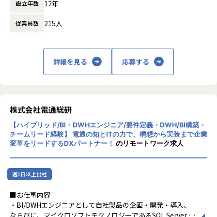
12年
大正製薬株式会社：RAIZIN（Webプロモーション、キャンペ
設立年数
界で、お客さまが抱えている課題解決や効率
ーンアプリ）
化・合理化などのお手伝いをしています。
215人
従業員数
株式会社SBI証券：取引サイト（サイトリニューアル）
■テックファームの特徴
〜 90%以上の案件は顧客から 直接受託 ・ プライム開発〜
詳細を見る
応募する
お客様と直接話をし、どうシステムを造るか、からプロジェ
クトに参画することができます。
開発は、基本社内で開発するスタイルで常駐比率は低いこと
も特徴です。（戦略的に期間限定で常駐の可能性もまれにあ
株式会社電通総研
ります、ご応募頂く時点で分かっている場合は事前にお話し
【ハイブリッド/BI・DWHエンジニア/要件定義・DWH/BI構築・
致します）
チームリード経験】 電通の知とITの力で、構想から実装まで企業
変革をリードするDXパートナー！
のリモートワーク求人
Web、スマホアプリ、基幹システムなど、要件定義や機能・
非機能設計をお任せします。
調整面、技術面、得意な部分を活かした上流工程を進めてく
週1日以上出社
ださい。
入社後はその方の適性を判断した上で、最適なプロジェクト
■お仕事内容
へとアサインします。
・BI/DWHエンジニアとして自社製品の企画・開発・導入、
ならびに、マイクロソフトテクノロジーであるSQL Server B