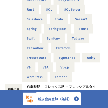
魅力点となります。
Rust
SQL
SQL Server
■グループ企業
弊社はワールドHDの1社になりクライアントはワールドHD
Salesforce
Scala
Seasar2
の各社となります。
https://world-hd.co.jp/corporate/group/
Spring
Spring Boot
Struts
★社員の働きやすさをとことん追求！★
Swift
Symfony
Tableau
◎本プロジェクトはフルリモート可
◎フレックス制あり
Tensorflow
Terraform
◎残業月平均10時間と少なめ
Tresure Data
TypeScript
Unity
◎年間休日125日＋平均有給取得日数18.5日
VB
VBA
Vue.js
【業務の変更の範囲】
無
WordPress
Xamarin
作業時間： フレックス制 ・フレキシブルタイ
勤務形態
ム(始業)9時00分～10時0 (終業)16時00分～
19時00分 ・コアタイム 10時00分～16時00
簡単
新規会員登録（無料）
30秒
分 ・標準労働時間 8時00分 休憩時間 60
37年
設立年数
分