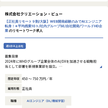
株式会社クリエーション・ビュー
【正社員リモート９割/大阪】WEB開発経験のみでAIエンジニア
転身！※平均残業10ｈ/社内グループSE/自社開発/ワールドHD企
業
のリモートワーク求人
週1日以上出社
募集背景
2024年にWHDグループ企業全体のAI/DXを加速させる戦略担
当として部署を新規事業部を設立。
グループ横断でAI技術の活用を推進し、各グループ企業が抱
える多様なビジネス課題に対し、AIを活用したシステム開発
450 〜 750 万円／年
想定年収
を通じて事業価値の最大化に貢献しています。また外部クラ
イアントの案件も拡大中です。
正社員
雇用形態
現在、当部署は10名超の精鋭でAI/DX事業のシステム開発を
推進していますが、グループ内をはじめAI/DX分野の開発ニ
職種
AIエンジニア（DL/機械学習）
ーズは急速に拡大しており、さらなる事業拡大に向けて増員
の募集を行います。