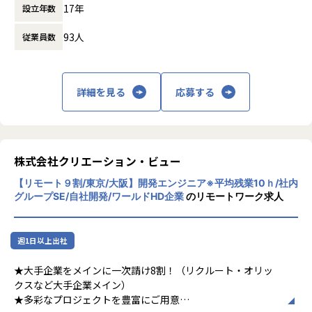
17年
設立年数
Webを融合させ、新しい価値を作り出したい
というコンセプトのもと、2010年に設立され
93人
従業員数
ました。設立当初は農作物の卸事業からスタ
ート。その後、飲食店事業や、翻訳・通訳事
業、デザイン制作事業、そして、ソフトウェ
ア開発事業、アプリ開発受託など事業領域を
詳細を見る
応募する
広げてきました。一つの分野に特化すること
なく、複数の事業を展開しているからこそ、
設立以来、毎年売上を増やし続け、右肩上が
りの成長を遂げています。
【★社風/文化】
株式会社クリエーション・ビュー
◆風通しの良い若い会社◎成長を支える新戦
【リモート９割/東京/大阪】開発エンジニア※平均残業10ｈ/社内
力求む！
グループSE/自社開発/ワールドHD企業
のリモートワーク求人
弊社の平均年齢は30歳。普段の業務の中でも
分からないことがあったら、先輩社員に気軽
に質問できる風通しの良い環境です。また、
週1日以上出社
社員とのコミュニケーションの機会も充実。
プロジェクトに関する情報交換をしたり、ゲ
★大手企業をメインに一次請け8割！（リクルート・オリッ
ーム大会などのレクリエーションを開催した
クスなど大手企業メイン）
り、その後にみんなで飲み会に行ったり…和
★多彩なプロジェクトを豊富にご用意
気あいあいとした雰囲気も魅力です！会社の