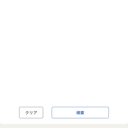
フルフレックス制
裁量労働制
語学・国籍から探す
英語力必須
英語力尚可（英語活用環境あり）
外国籍の方OK
クリア
検索