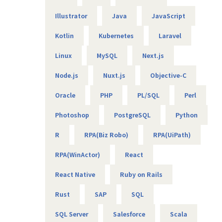
活躍できる環境を強化中。より技術者が働きやすい環境を目
指して成長を続けている。
Illustrator
Java
JavaScript
■”AI×◯◯”社内での研究開発
IT技術によって産業が改善された事例はまだ多くはなく、
Kotlin
Kubernetes
Laravel
人の経験をもとに行っている部分がいまだ多い。現在の状況
を改善すべく、農業・介護・医療への参入を目標にまずはAI
Linux
MySQL
Next.js
の事業展開へとチャレンジし続けている。
Node.js
Nuxt.js
Objective-C
《ならではポイント》
Oracle
PHP
PL/SQL
Perl
★残業を減らす対応を実施！⇒月の残業は平均15時間ほど。
★スキルアップが叶う環境⇒オンライン学習ツールの提供や
Photoshop
PostgreSQL
Python
講師を社内へ呼ぶこともあり、経験が浅くてもエンジニアと
して実績を積めます！
R
RPA(Biz Robo)
RPA(UiPath)
★「なりたい」を応援！⇒「スペシャリスト」か「ゼネラリ
スト」、どちらの道もサポートします！
RPA(WinActor)
React
【業務の変更の範囲】
React Native
Ruby on Rails
会社の定めるすべての業務
Rust
SAP
SQL
SQL Server
Salesforce
Scala