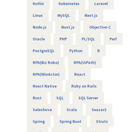
Kotlin
Kubernetes
Laravel
【エンジニアのための働き方】
当社は社長を含め、社員構成の9割以上がエンジニアです。
Linux
MySQL
Next.js
創業者の前社長が「エンジニアがもっと働きやすい会社を作
りたい」という想いを込めて創業したため、
Node.js
Nuxt.js
Objective-C
今でのその風土が根づいています。そのため、エンジニアの
Oracle
PHP
PL/SQL
Perl
働き方を考慮して下記環境を用意しています。
・フレックスタイム制
PostgreSQL
Python
R
・9割以上がリモート（年に数回程度の出社メンバーも）
・平均残業時間は10時間程度
RPA(Biz Robo)
RPA(UiPath)
・有給消化日数は18.5日（夏季休暇含む）
RPA(WinActor)
React
【業務の変更の範囲】
無
React Native
Ruby on Rails
Rust
SQL
SQL Server
Salesforce
Scala
Seasar2
Spring
Spring Boot
Struts