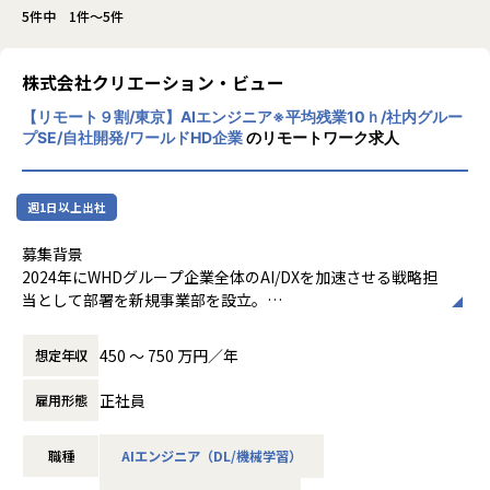
5件中 1件～5件
株式会社クリエーション・ビュー
【リモート９割/東京】AIエンジニア※平均残業10ｈ/社内グルー
プSE/自社開発/ワールドHD企業
のリモートワーク求人
週1日以上出社
募集背景
2024年にWHDグループ企業全体のAI/DXを加速させる戦略担
当として部署を新規事業部を設立。
グループ横断でAI技術の活用を推進し、各グループ企業が抱
える多様なビジネス課題に対し、AIを活用したシステム開発
450 〜 750 万円／年
想定年収
を通じて事業価値の最大化に貢献しています。また外部クラ
イアントの案件も拡大中です。
正社員
雇用形態
現在、当部署は10名超の精鋭でAI/DX事業のシステム開発を
推進していますが、グループ内をはじめAI/DX分野の開発ニ
職種
AIエンジニア（DL/機械学習）
ーズは急速に拡大しており、さらなる事業拡大に向けて増員
の募集を行います。