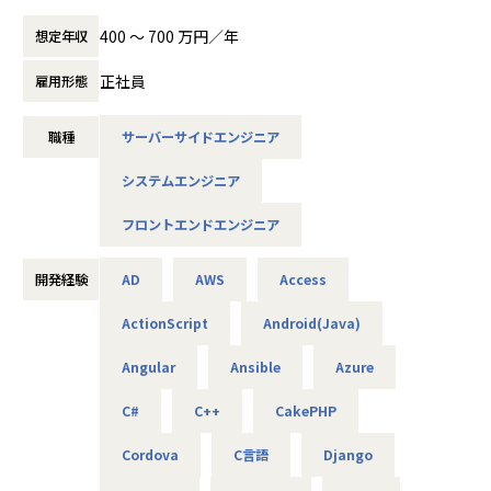
★平均残業10h！連休取得OK！完全週休2日制（土日祝）フ
成長過程を支え、一層の事業拡大を目指す上
レックス制！リモート約９割など働きやすさ抜群
で、新しいエンジニアの力は必須。 長く活躍
400 〜 700 万円／年
想定年収
★賞与年2回支給！（昨年度支給実績4.3ヵ月）＋住宅手当＋
していただける新メンバーを求め、今回の募
資格手当など福利厚生も充実
集となりました。
正社員
雇用形態
【★働き方/リモートワーク】
■業務内容
◆リモートワークは案件によって取り入れて
職種
サーバーサイドエンジニア
自社グループ企業向けのWeb・オープン系をメインとした各
おります！（現在6～7割程度がリモート）
種システム・ソフトウェア・アプリケーション案件におい
月平均残業15時間以下です。納期やピークは
システムエンジニア
て、要件定義、設計、見積もりなどの上流工程から、開発業
存在するので忙しい時期もございますが、残
務まで一貫してお任せいたします。
業が多い月の補填を別途対応していくことで
フロントエンドエンジニア
場合によってはインフラの構築や言語の選定までお任せでき
長期的に働ける環境がございます。男女とも
るプロジェクトもございます。
に育休の取得実績があり、子育て世代の方も
開発経験
AD
AWS
Access
活躍しています。離職率10％以下と、エンジ
■チーム構成
ニアの想いを叶える環境を整備しています。
ActionScript
Android(Java)
現在、PMが請け負っている案件を一緒に開発していただき
ます。
Angular
Ansible
Azure
※今後は複数人のチームとなる予定です
PMは入社20年程度のベテラン社員のため安心して相談でき
C#
C++
CakePHP
る環境です。
PM：1名40代男性
Cordova
C言語
Django
■キャリアパス