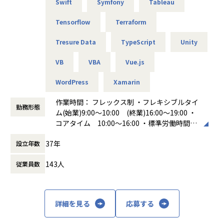
Swift
Symfony
Tableau
Tensorflow
Terraform
Tresure Data
TypeScript
Unity
VB
VBA
Vue.js
WordPress
Xamarin
作業時間： フレックス制 ・フレキシブルタイ
勤務形態
ム(始業)9:00～10:00 (終業)16:00～19:00 ・
コアタイム 10:00～16:00 ・標準労働時間
8時間 休憩時間 60分
37年
設立年数
働き方：
フレックス制（コアタイムあり）
時間外労働の有無： 有（月平均20時間）
143人
従業員数
休憩時間： 60分
詳細を見る
応募する