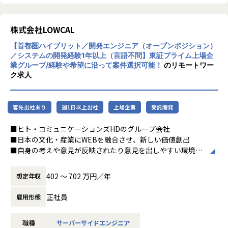
株式会社LOWCAL
【首都圏ハイブリット／開発エンジニア（オープンポジション）
／システムの開発経験1年以上（言語不問】東証プライム上場企
業グループ/経験や希望に沿って案件選択可能！
のリモートワー
ク求人
客先出社あり
週1日以上出社
上場企業
受託開発
■ヒト・コミュニケーションズHDのグループ会社
■日本の文化・産業にWEBを融合させ、新しい価値創出
■自身の考えや意見が反映されたり意見を出しやすい環境が
魅力◎
402 〜 702 万円／年
想定年収
当社にてエンジニアを募集しております！
Webエンジニア（Java、PHP）、インフラエンジニア、販売
正社員
雇用形態
管理システム等開発エンジニア（PM/PL候補）など適性に合
わせてポジションを決定。
職種
サーバーサイドエンジニア