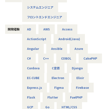
企業情報、採用情報の詳細は下記URLよりご覧ください！
システムエンジニア
【採用情報資料URL】
https://good-for-job.com/slide-player/519&gfj=1&slide_
フロントエンドエンジニア
url_id=935
【プロジェクト事例】
開発経験
AD
AWS
Access
■大手ECサイトの開発・運用管理
ActionScript
Android(Java)
■人材派遣会社の期間システムの開発
■業務用アプリ開発
Angular
Ansible
Azure
■在庫管理システムの開発
など様々。
C#
C++
COBOL
CakePHP
【特徴】
Cordova
C言語
Django
ECサイト営業支援大手BBF社(東証プライム上場企業グルー
プ)の傘下であるため、質の高い案件が多数。またエンジニア
EC-CUBE
Electron
Elixir
未経験から活躍しているメンバーがいるなど、育成に力を入
れています。
Express.js
Figma
Firebase
【今後の取り組み】
Flask
Flutter
FuelPHP
■受託案件の強化
現在、親会社であるBBF社からの受託案件を含め、社内で
GCP
Go
HTML/CSS