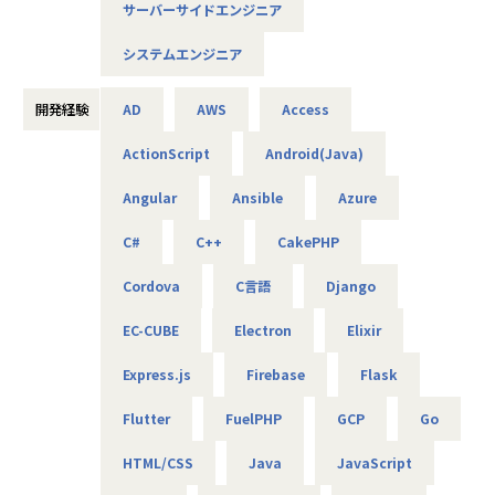
サーバーサイドエンジニア
AIやDXの知見は問わず、ご興味と意欲のある方にぜひ参画い
ただきたいと考えています！
システムエンジニア
＜概要＞
・大手企業、グループ会社に向けたAIソリューションの開発
開発経験
AD
AWS
Access
やDX推進
ActionScript
Android(Java)
＜具体的な仕事内容＞
Angular
Ansible
Azure
・AWSやPythonを用いたAIアプリケーションの作成
・グループ会社のAI／DX推進を実現するためのPoC開発
C#
C++
CakePHP
・データ基盤の構築並びにデータ活用によるDX化の提案
⇒将来的には、要件定義や顧客への提案などもおまかせし
Cordova
C言語
Django
ます
EC-CUBE
Electron
Elixir
＜案件について＞
Express.js
Firebase
Flask
・RAG機能を搭載した、(閉域接続可能な)生成AIの開発
・鉄道会社向け、AIを活用した需要予測とシステム開発
Flutter
FuelPHP
GCP
Go
・大手メーカ向け、SQLを用いたデータ基盤構築
・WEB広告最適化に向けたデータ分析、PoC開発 など
HTML/CSS
Java
JavaScript