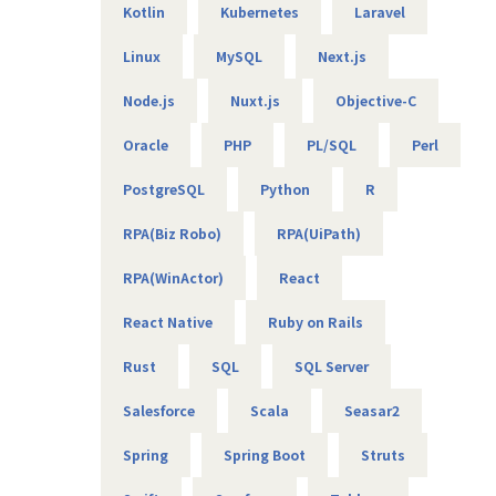
Kotlin
Kubernetes
Laravel
【エンジニアのための働き方】
当社は社長を含め、社員構成の9割以上がエンジニアです。
Linux
MySQL
Next.js
創業者の前社長が「エンジニアがもっと働きやすい会社を作
りたい」という想いを込めて創業したため、
Node.js
Nuxt.js
Objective-C
今でのその風土が根づいています。そのため、エンジニアの
Oracle
PHP
PL/SQL
Perl
働き方を考慮して下記環境を用意しています。
・フレックスタイム制
PostgreSQL
Python
R
・9割以上がリモート（年に数回程度の出社メンバーも）
・平均残業時間は10時間程度
RPA(Biz Robo)
RPA(UiPath)
・有給消化日数は18.5日（夏季休暇含む）
RPA(WinActor)
React
【業務の変更の範囲】
無
React Native
Ruby on Rails
Rust
SQL
SQL Server
Salesforce
Scala
Seasar2
Spring
Spring Boot
Struts