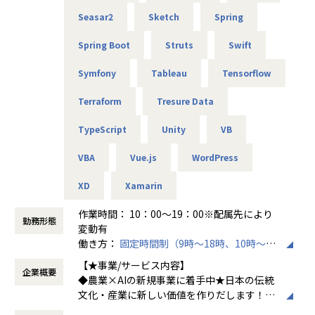
Seasar2
Sketch
Spring
Spring Boot
Struts
Swift
Symfony
Tableau
Tensorflow
Terraform
Tresure Data
TypeScript
Unity
VB
VBA
Vue.js
WordPress
XD
Xamarin
作業時間： 10：00～19：00※配属先により
勤務形態
変動有
働き方：
固定時間制（9時～18時、10時～19
時など）
【★事業/サービス内容】
企業概要
時間外労働の有無： 有（月平均15時間）
◆農業×AIの新規事業に着手中★日本の伝統
休憩時間： 60分
文化・産業に新しい価値を作りだします！
株式会社LOWCALは日本の伝統文化や産業に