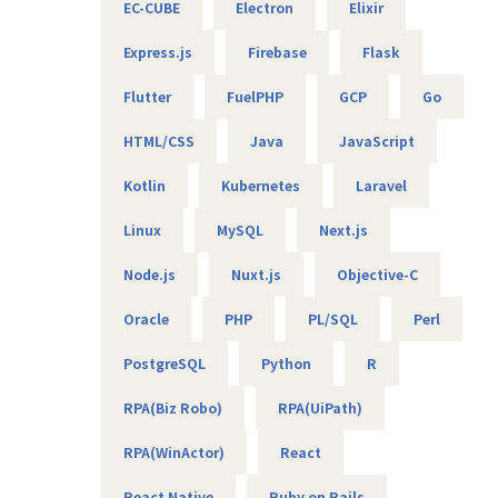
EC-CUBE
Electron
Elixir
希望次第でさまざまなキャリアを描けることも当社の強みで
す。
Express.js
Firebase
Flask
まずは開発ポジションからご活躍いただくつもりですが、エ
ンジニアとして技術を追求してスペシャリストやリーダー、
Flutter
FuelPHP
GCP
Go
マネジメントを目指すことも可能です。スキル、キャリアと
もにワンランク上を目指せる、やりがいのある環境がそろっ
HTML/CSS
Java
JavaScript
ております。
Kotlin
Kubernetes
Laravel
キャリアパスは7段階と細かく設定
全員に指標は開示しているため、いつもで確認できる環境で
Linux
MySQL
Next.js
す。
メンバー、サブリーダー、リーダー、シニアリーダー
Node.js
Nuxt.js
Objective-C
サブマネージャー、マネージャー、シニアマネージャー
Oracle
PHP
PL/SQL
Perl
■募集背景：
PostgreSQL
Python
R
グループ企業からWEBシステム案件の依頼が多くなりつつあ
るため、
RPA(Biz Robo)
RPA(UiPath)
弊社としても本格的な案件化をするための増員での募集とな
ります。
RPA(WinActor)
React
グループ企業がクライアントのためコミュニケーションがと
りやすい点も
React Native
Ruby on Rails