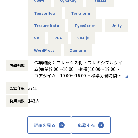
Swift
Symfony
Tableau
Tensorflow
Terraform
Tresure Data
TypeScript
Unity
VB
VBA
Vue.js
WordPress
Xamarin
作業時間： フレックス制 ・フレキシブルタイ
勤務形態
ム(始業)9:00～10:00 (終業)16:00～19:00 ・
コアタイム 10:00～16:00 ・標準労働時間
8時間 休憩時間 60分
37年
設立年数
働き方：
フレックス制（コアタイムあり）
時間外労働の有無： 有（月平均20時間）
143人
従業員数
休憩時間： 60分
詳細を見る
応募する