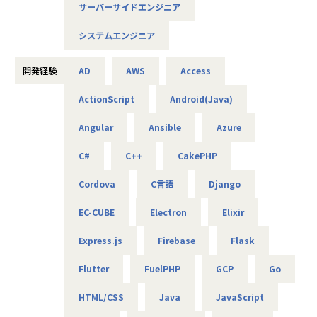
サーバーサイドエンジニア
AIやDXの知見は問わず、ご興味と意欲のある方にぜひ参画い
ただきたいと考えています！
システムエンジニア
＜概要＞
・大手企業、グループ会社に向けたAIソリューションの開発
開発経験
AD
AWS
Access
やDX推進
ActionScript
Android(Java)
＜具体的な仕事内容＞
Angular
Ansible
Azure
・AWSやPythonを用いたAIアプリケーションの作成
・グループ会社のAI／DX推進を実現するためのPoC開発
C#
C++
CakePHP
・データ基盤の構築並びにデータ活用によるDX化の提案
⇒将来的には、要件定義や顧客への提案などもおまかせし
Cordova
C言語
Django
ます
EC-CUBE
Electron
Elixir
＜案件について＞
Express.js
Firebase
Flask
・RAG機能を搭載した、(閉域接続可能な)生成AIの開発
・鉄道会社向け、AIを活用した需要予測とシステム開発
Flutter
FuelPHP
GCP
Go
・大手メーカ向け、SQLを用いたデータ基盤構築
・WEB広告最適化に向けたデータ分析、PoC開発 など
HTML/CSS
Java
JavaScript