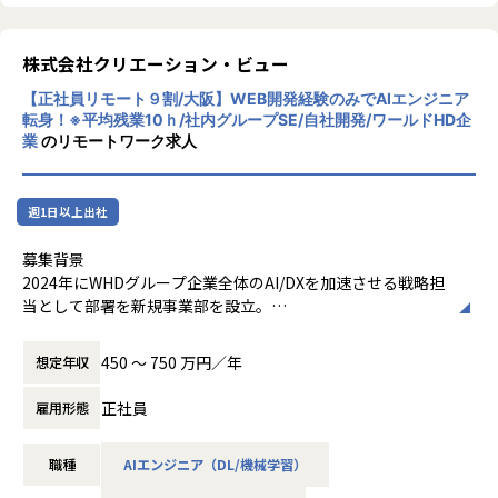
株式会社クリエーション・ビュー
【正社員リモート９割/大阪】WEB開発経験のみでAIエンジニア
転身！※平均残業10ｈ/社内グループSE/自社開発/ワールドHD企
業
のリモートワーク求人
週1日以上出社
募集背景
2024年にWHDグループ企業全体のAI/DXを加速させる戦略担
当として部署を新規事業部を設立。
グループ横断でAI技術の活用を推進し、各グループ企業が抱
える多様なビジネス課題に対し、AIを活用したシステム開発
450 〜 750 万円／年
想定年収
を通じて事業価値の最大化に貢献しています。また外部クラ
イアントの案件も拡大中です。
正社員
雇用形態
現在、当部署は10名超の精鋭でAI/DX事業のシステム開発を
推進していますが、グループ内をはじめAI/DX分野の開発ニ
職種
AIエンジニア（DL/機械学習）
ーズは急速に拡大しており、さらなる事業拡大に向けて増員
の募集を行います。