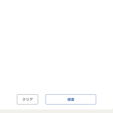
フルフレックス制
裁量労働制
語学・国籍から探す
英語力必須
英語力尚可（英語活用環境あり）
外国籍の方OK
クリア
検索