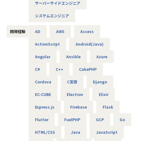
サーバーサイドエンジニア
AIやDXの知見は問わず、ご興味と意欲のある方にぜひ参画い
ただきたいと考えています！
システムエンジニア
＜概要＞
・大手企業、グループ会社に向けたAIソリューションの開発
開発経験
AD
AWS
Access
やDX推進
ActionScript
Android(Java)
＜具体的な仕事内容＞
Angular
Ansible
Azure
・AWSやPythonを用いたAIアプリケーションの作成
・グループ会社のAI／DX推進を実現するためのPoC開発
C#
C++
CakePHP
・データ基盤の構築並びにデータ活用によるDX化の提案
⇒将来的には、要件定義や顧客への提案などもおまかせし
Cordova
C言語
Django
ます
EC-CUBE
Electron
Elixir
＜案件について＞
Express.js
Firebase
Flask
・RAG機能を搭載した、(閉域接続可能な)生成AIの開発
・鉄道会社向け、AIを活用した需要予測とシステム開発
Flutter
FuelPHP
GCP
Go
・大手メーカ向け、SQLを用いたデータ基盤構築
・WEB広告最適化に向けたデータ分析、PoC開発 など
HTML/CSS
Java
JavaScript