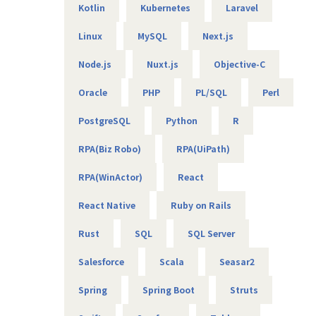
Kotlin
Kubernetes
Laravel
【エンジニアのための働き方】
当社は社長を含め、社員構成の9割以上がエンジニアです。
Linux
MySQL
Next.js
創業者の前社長が「エンジニアがもっと働きやすい会社を作
りたい」という想いを込めて創業したため、
Node.js
Nuxt.js
Objective-C
今でのその風土が根づいています。そのため、エンジニアの
Oracle
PHP
PL/SQL
Perl
働き方を考慮して下記環境を用意しています。
・フレックスタイム制
PostgreSQL
Python
R
・9割以上がリモート（年に数回程度の出社メンバーも）
・平均残業時間は10時間程度
RPA(Biz Robo)
RPA(UiPath)
・有給消化日数は18.5日（夏季休暇含む）
RPA(WinActor)
React
【業務の変更の範囲】
無
React Native
Ruby on Rails
Rust
SQL
SQL Server
Salesforce
Scala
Seasar2
Spring
Spring Boot
Struts