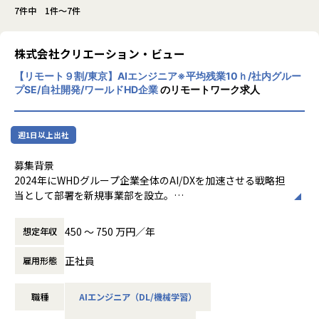
7件中 1件～7件
株式会社クリエーション・ビュー
【リモート９割/東京】AIエンジニア※平均残業10ｈ/社内グルー
プSE/自社開発/ワールドHD企業
のリモートワーク求人
週1日以上出社
募集背景
2024年にWHDグループ企業全体のAI/DXを加速させる戦略担
当として部署を新規事業部を設立。
グループ横断でAI技術の活用を推進し、各グループ企業が抱
える多様なビジネス課題に対し、AIを活用したシステム開発
450 〜 750 万円／年
想定年収
を通じて事業価値の最大化に貢献しています。また外部クラ
イアントの案件も拡大中です。
正社員
雇用形態
現在、当部署は10名超の精鋭でAI/DX事業のシステム開発を
推進していますが、グループ内をはじめAI/DX分野の開発ニ
職種
AIエンジニア（DL/機械学習）
ーズは急速に拡大しており、さらなる事業拡大に向けて増員
の募集を行います。