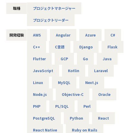
■魅力
◼️インプルについて
プロダクトに投資し、サービスも組織も共に成長中です。急
職種
プロジェクトマネージャー
当社は札幌に本社をおくIPO準備中のベンチャー企業です。
成長している環境下で優秀なメンバーと働きながら、プロダ
「Revolutionize With New Technology」を理念に、その時
クトの成長も目指すことに挑戦しがいを感じていただけると
プロジェクトリーダー
代にあった最新技術をもとに徹底的なポジショニングで地位
思います。
を確立しています。
React Native/Flutterといったトレンドのフレームワーク技
開発経験
AWS
Angular
Azure
C#
また、Findyではエンジニアが事業責任者になることも可能
術を利用したスマホアプリ開発やWebシステム開発などを中
です。技術だけでなくマーケティング等ビジネス経験も積む
心に事業を展開しています。
C++
C言語
Django
Flask
こともできます。本人の希望で現CTOはプロダクト企画を、
成長性・開発体制などが評価され、【J-StartUP Hokkaid
1人目のエンジニア社員はエンジニア採用担当を経験しまし
Flutter
GCP
Go
Java
o】【SAPPORO NEXT LEADING】などにも認定いただいて
た。幅広い選択肢の中で将来のキャリアを形成することが可
います。
能になっています。
JavaScript
Kotlin
Laravel
また、北海道で唯一【ベストベンチャー100】にも選出され
ております。
Linux
MySQL
Next.js
■AIの取り組み
■概要
私たちのチームでは、生成AI活用に非常に積極的で、エンジ
Node.js
Objective-C
Oracle
受託開発プロジェクトやSESでのソフトウェア開発プロジェ
ニアの7割以上がGitHub Copilot Agent mode、Cursor、De
クトにおいて、プロジェクトマネージャーとして、顧客折
PHP
PL/SQL
Perl
vinなどのAIエージェントを日常的に利用しています。また、
衝、見積業務、原価管理、プロジェクトの全体管理、メンバ
OpenAIやAnthropicなどのLLM APIを利用できる環境も整備
ーマネジメントといった業務をご担当いただきます。
PostgreSQL
Python
React
済みで、さらなるAI駆動開発を進められる環境があります。
■業務内容
React Native
Ruby on Rails
プロダクト開発部では、生成AIに関する議論が活発に行われ