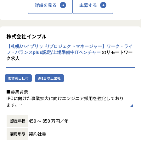
たエンジニアの力も最大限活用されているかと言われれば、
詳細を見る
応募する
そうと言える組織や開発環境はまだ少ないのではないでしょ
うか。
その中で現在、Findyのユーザー数は前年比200%の勢いで成
株式会社インプル
長中で事業を更に拡大していくフェーズです。「エンジニア
の市場価値を上げるサービスになる」、「スキル偏差値のア
【札幌/ハイブリッド/プロジェクトマネージャー】ワーク・ライ
ルゴリズムをもっと進化させてほしい」といった期待の声を
フ・バランスplus認定/上場準備中ITベンチャー
のリモートワー
たくさん頂戴してきました。
ク求人
その声を反映させ、エンジニアと組織のマッチングの機会を
更に増やし、サービスを加速させていきたいと考えていま
す。
希望者出社可
週1日以上出社
開発組織においては、現在バックエンドとフロントエンドで
■募集背景
専門性を持って開発しているメンバーが多いのですが、より
IPOに向けた事業拡大に向けエンジニア採用を強化しており
スピード感を持って開発を推進していくためにフルスタック
ます。
に開発ができるメンバーを募集しています。
今期以降も大きく組織が拡大していくにあたり、メンバーク
（フルスタックに開発していきたいというご志向の方にも、
ラスのエンジニアだけではなく、プロジェクトを円滑に推進
450 〜 850 万円／年
想定年収
ぜひ仲間になっていただきたいです）
いただくことのできるマネジメントポジションを募集してお
ります。
契約社員
雇用形態