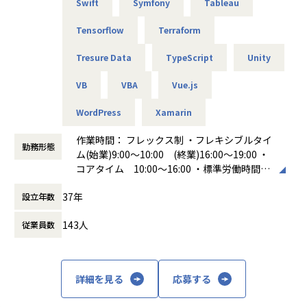
Swift
Symfony
Tableau
Tensorflow
Terraform
Tresure Data
TypeScript
Unity
VB
VBA
Vue.js
WordPress
Xamarin
作業時間： フレックス制 ・フレキシブルタイ
勤務形態
ム(始業)9:00～10:00 (終業)16:00～19:00 ・
コアタイム 10:00～16:00 ・標準労働時間
8時間 休憩時間 60分
37年
設立年数
働き方：
フレックス制（コアタイムあり）
時間外労働の有無： 有（月平均20時間）
143人
従業員数
休憩時間： 60分
詳細を見る
応募する