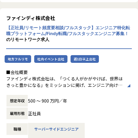
ファインディ株式会社
【正社員/リモート頻度要相談/フルスタック】エンジニア特化転
職プラットフォーム/Findy転職/フルスタックエンジニア募集！
のリモートワーク求人
地方フルリモ
社内イベント出社
週1日以上出社
■会社概要
ファインディ株式会社は、「つくる人がかがやけば、世界は
きっと豊かになる」をミッションに掲げ、エンジニア向けの
プロダクトを複数展開しています。
独自のアルゴリズムとヒューマニティを融合し、エンジニア
500 〜 900 万円／年
想定年収
個人や組織、企業の成長支援を通じて日本のイノベーション
創出を最大化することを目指しています。
正社員
雇用形態
登録ユーザー数は20万人、利用企業は2700社を突破。
職種
サーバーサイドエンジニア
2024年はインド、アジアを中心に海外への展開も積極的に行
っており、エンジニアが挑戦できる世界共通のプラットフォ