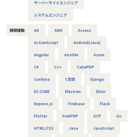
サーバーサイドエンジニア
AIやDXの知見は問わず、ご興味と意欲のある方にぜひ参画い
ただきたいと考えています！
システムエンジニア
＜概要＞
・大手企業、グループ会社に向けたAIソリューションの開発
開発経験
AD
AWS
Access
やDX推進
ActionScript
Android(Java)
＜具体的な仕事内容＞
Angular
Ansible
Azure
・AWSやPythonを用いたAIアプリケーションの作成
・グループ会社のAI／DX推進を実現するためのPoC開発
C#
C++
CakePHP
・データ基盤の構築並びにデータ活用によるDX化の提案
⇒将来的には、要件定義や顧客への提案などもおまかせし
Cordova
C言語
Django
ます
EC-CUBE
Electron
Elixir
＜案件について＞
Express.js
Firebase
Flask
・RAG機能を搭載した、(閉域接続可能な)生成AIの開発
・鉄道会社向け、AIを活用した需要予測とシステム開発
Flutter
FuelPHP
GCP
Go
・大手メーカ向け、SQLを用いたデータ基盤構築
・WEB広告最適化に向けたデータ分析、PoC開発 など
HTML/CSS
Java
JavaScript