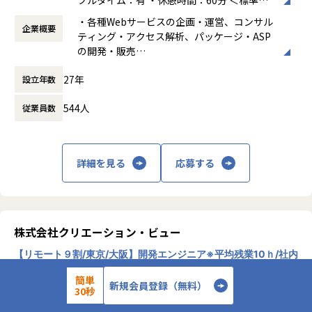
デスク作業の多い社員の働きやすさを一番に考えた設備を提
働時間帯＞ ・10:00～19:00
・各種Webサービスの企画・運営、コンサル
供しています。
企業概要
働き方：
フレックス制（コアタイムあり）
ティング・アクセス解析、パッケージ・ASP
時間外労働の有無： 有（月平均14.8時間）
の開発・販売
■教育体制：
休憩時間： 60分
・各種Webサービスシステムの受託開発、イ
ご入社後、RubyやRailsのトレーニングメニューにトライし
27年
設立年数
ンフラ構築・保守・監視
ていただきます。教育体制としては基本OJTとなります。
・オンラインゲームの企画、開発、運営
エンジニア同士のコミュニケーションを大事にしており、中
544人
従業員数
途入社の方へのフォローは手厚くご用意しております。
変更の範囲：会社の定める業務
詳細を見る
応募する
【業務の変更の範囲】
当社が定める業務の範囲
株式会社クリエーション・ビュー
【リモート９割/東京/大阪】開発エンジニア※平均残業10ｈ/社内
グループSE/自社開発/ワールドHD企業
のリモートワーク求人
簡単
新規会員登録（無料）
30秒
週1日以上出社