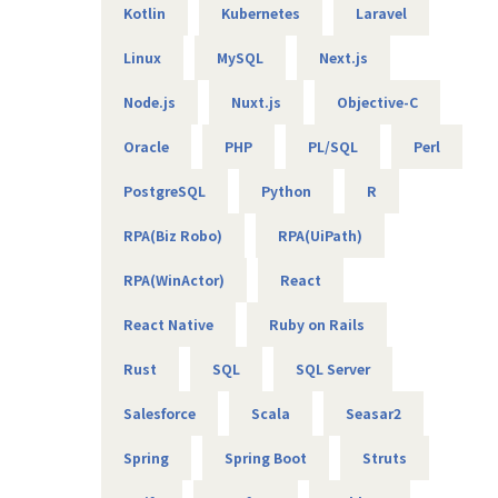
Kotlin
Kubernetes
Laravel
【エンジニアのための働き方】
当社は社長を含め、社員構成の9割以上がエンジニアです。
Linux
MySQL
Next.js
創業者の前社長が「エンジニアがもっと働きやすい会社を作
りたい」という想いを込めて創業したため、
Node.js
Nuxt.js
Objective-C
今でのその風土が根づいています。そのため、エンジニアの
Oracle
PHP
PL/SQL
Perl
働き方を考慮して下記環境を用意しています。
・フレックスタイム制
PostgreSQL
Python
R
・9割以上がリモート（年に数回程度の出社メンバーも）
・平均残業時間は10時間程度
RPA(Biz Robo)
RPA(UiPath)
・有給消化日数は18.5日（夏季休暇含む）
RPA(WinActor)
React
【業務の変更の範囲】
無
React Native
Ruby on Rails
Rust
SQL
SQL Server
Salesforce
Scala
Seasar2
Spring
Spring Boot
Struts