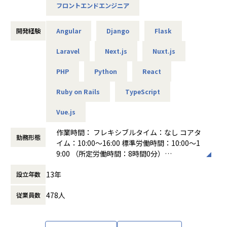
フロントエンドエンジニア
ーム事業を多数展開していきます。
開発経験
Angular
Django
Flask
■Findy ( https://findy-code.io/ )
スキルや発信力に基づいて、厳選企業からオファーが届くエ
Laravel
Next.js
Nuxt.js
ンジニアのキャリア支援プラットフォームです。GitHub連携
PHP
Python
React
やブログなどのアウトプットで開発スキルや発信力をスキル
偏差値として見える化。偏差値に基づく年収予測機能で、職
Ruby on Rails
TypeScript
種や経験年数を考慮した個人の市場価値を可視化します。
エンジニアに学びを提供するメディアやイベントの開催、ユ
Vue.js
ーザーのキャリアを最大化することを目的としたユーザーサ
クセス面談など、テックとヒューマニティの両面からエンジ
作業時間： フレキシブルタイム：なし コアタ
ニアの挑戦をサポートしています。
勤務形態
イム：10:00〜16:00 標準労働時間：10:00～1
登録ユーザー数は13万人、累計利用企業数1000社を突破。
9:00 （所定労働時間：8時間0分）
大手からスタートアップまで幅広い支援を実現し、急成長中
働き方：
フレックス制（コアタイムあり）
です。
13年
設立年数
時間外労働の有無： 有（月平均10時間～30
時間）
478人
従業員数
休憩時間： 60分
■募集背景と実現したい事
IT企業に限らず多くの企業で開発ニーズが急拡大する一方、
エンジニア人口との需給ギャップは深刻化しております。ま