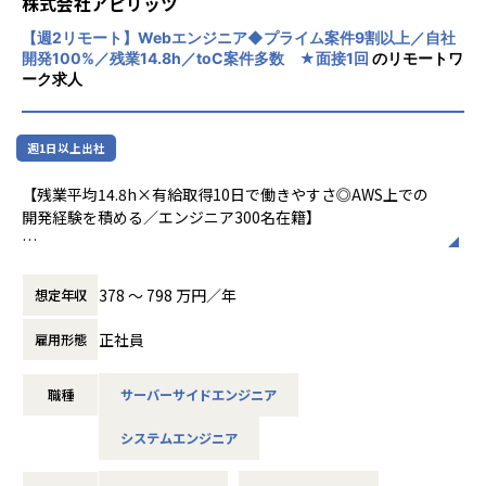
株式会社アピリッツ
かも」という内容を自分たちで考える事ができます。
ロントエンド、バックエンド、インフラなど、ソフトウェア
【週2リモート】Webエンジニア◆プライム案件9割以上／自社
開発全般に携わることができる環境がありますので、早いう
開発100%／残業14.8h／toC案件多数 ★面接1回
のリモートワ
ちから幅広い知識やスキルを身につけることが可能です。
■開発メンバー
ーク求人
東京大学大学院出身のCTO 佐藤をはじめ、メガベンチャー、
◼️業務環境および部門内のコミュニケーションについて
スタートアップ、Sier、大手製造メーカー出身者等、多様な
・開発機は最新世代のMacBook Pro
バックグラウンドを持つ優秀なエンジニアが在籍しておりま
週1日以上出社
※案件によってはWindowsのノートPCを貸与いたします
す。
・ソースコード管理はGitHubを採用
【残業平均14.8h×有給取得10日で働きやすさ◎AWS上での
※案件によってはお客様側で採用しているソースコード管理
【業務の変更の範囲】
開発経験を積める／エンジニア300名在籍】
ツールとなります
無
・課題管理には、GitHub Issue / Redmineを採用
■業務内容：
※案件によってはお客様側で採用している課題管理ツールと
メディアサイト／ECサイト等、顧客のWebシステム開発にお
なります
378 〜 798 万円／年
想定年収
ける課題抽出・企画立案から開発・運用までの一連の業務を
・コミュニケーションはTeamsまたはSlackを活用
ご経験、スキルに応じてご担当いただきます。（Ruby on Ra
・バーチャルオフィスとして、MetaLifeを導入
正社員
雇用形態
ilsでの開発が中心）
最新の技術動向にアンテナが高く、積極的、能動的に業務を
【業務の変更の範囲】
職種
サーバーサイドエンジニア
推進していく社員が多く在籍しています。
会社の定める業務
スペシャリスト志向、マネジメント志向いずれの方も歓迎で
システムエンジニア
す。