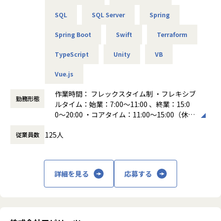
プロジェクトマネージャーとして、顧客折衝、見積業務、原
ており、一部のメンバーはこれらのAIツールを活用すること
価管理、プロジェクトの全体管理、メンバーマネジメントと
SQL
SQL Server
Spring
で、アウトプットを1.5倍に向上させた実績があります。
いった業務をご担当いただきます。
・メンバーのサポート、評価
Spring Boot
Swift
Terraform
・顧客折衝、見積
■ 業務内容
・原価管理、プロジェクト全体管理
TypeScript
Unity
VB
具体的には以下の仕事内容を想定しています。
・エンジニア向け転職サービスの開発と保守運用業務
◼️プロジェクト例
Vue.js
・React, Next.js を利用したフロントエンド開発
AIを利用したシステムの開発
・Ruby on Rails、MySQL、Redis、Elasticsearch を利用し
作業時間： フレックスタイム制 ・フレキシブ
Blockchainを利用したシステムの開発
勤務形態
たバックエンド開発
ルタイム：始業：7:00〜11:00 、終業：15:0
スマートウォッチ連携アプリの開発
・​​AWS や Datadog を利用したインフラ構築・保守運用
0〜20:00 ・コアタイム：11:00〜15:00（休憩
コンシューマ向けアプリの開発
1時間） ・標準労働時間：8時間
etc...
■文化
125人
従業員数
働き方：
フレックス制（コアタイムあり）
・エンジニアドリブンで開発を進める
時間外労働の有無： 有（月平均10時間）
■やりがい
エンジニアがプロダクトの開発優先順位付けをし、開発を進
休憩時間： 60分
大手企業からベンチャー企業など、幅広いお客様の案件が対
めます。ビジネスサイドとも関係が良く、お互いにリスペク
象です。
詳細を見る
応募する
トし、企画と開発のバランスを取っています。
開発するソフトウェアの目的やゴールを明確にし、お客様や
エンドユーザの期待を上回ることを意識して開発に取り組み
・エンジニアが企画から関わる
ます。
エンジニアの自分たちがほしいと思うものを実現しやすい環
境で、ストレートに「これは面白いかも」「使ってもらえる
要件定義から製造、運用までインプルが担う案件が多く、フ