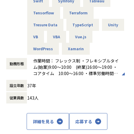
Swift
Symfony
Tableau
Tensorflow
Terraform
Tresure Data
TypeScript
Unity
VB
VBA
Vue.js
WordPress
Xamarin
作業時間： フレックス制 ・フレキシブルタイ
勤務形態
ム(始業)9:00～10:00 (終業)16:00～19:00 ・
コアタイム 10:00～16:00 ・標準労働時間
8時間 休憩時間 60分
37年
設立年数
働き方：
フレックス制（コアタイムあり）
時間外労働の有無： 有（月平均20時間）
143人
従業員数
休憩時間： 60分
詳細を見る
応募する