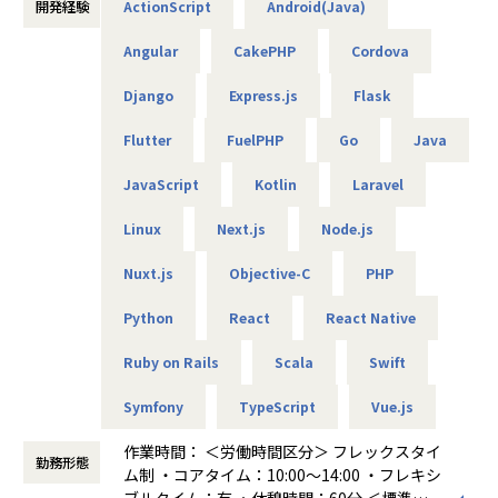
■開発環境：
開発経験
ActionScript
Android(Java)
・開発言語：Ruby, TypeScript, Python, PHP, Java, Kotlin,
Swift, Dart等
Angular
CakePHP
Cordova
・フレームワーク：Ruby on Rails, React, VueJS, NextJS, Fa
Django
Express.js
Flask
stAPI, Laravel, CakePHP, Spring, Tomcat, Flutter等
・サーバ環境：AWS, GCP, Firebase, Netlify
Flutter
FuelPHP
Go
Java
・その他ツール：GitHub Copilot, OpenAI GPT4-o, Anthro
pic Claude 3.5 Sonnet, GitHub, GitLab, Visual Studio Code,
JavaScript
Kotlin
Laravel
Docker, Notion, Slack等
Linux
Next.js
Node.js
■案件事例
・株式会社カプコン／カプコン40周年記念サイト「カプコン
Nuxt.js
Objective-C
PHP
タウン」
・株式会社KADOKAWA／KADOKAWAアプリ
Python
React
React Native
※アサイン：3か月に1回、1on1査定があり、ご希望やキャ
リアプランを考慮しアサインします。
Ruby on Rails
Scala
Swift
■就業環境：
Symfony
TypeScript
Vue.js
・平均残業は月14.8時間、技術書籍購入制度等、福利厚生も
非常に充実している環境です。
作業時間： ＜労働時間区分＞ フレックスタイ
勤務形態
・140cm幅のデスクに生体工学に基づいて設計された腰を痛
ム制 ・コアタイム：10:00～14:00 ・フレキシ
めにくいチェア、デュアルディスプレイ（大型）支給など、
ブルタイム：有 ・休憩時間：60分 ＜標準労