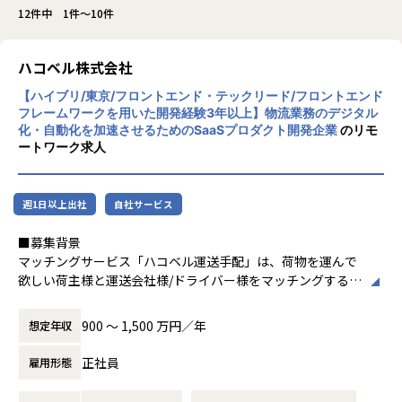
12件中 1件～10件
ハコベル株式会社
【ハイブリ/東京/フロントエンド・テックリード/フロントエンド
フレームワークを用いた開発経験3年以上】物流業務のデジタル
化・自動化を加速させるためのSaaSプロダクト開発企業
のリモ
ートワーク求人
週1日以上出社
自社サービス
■募集背景
マッチングサービス「ハコベル運送手配」は、荷物を運んで
欲しい荷主様と運送会社様/ドライバー様をマッチングするサ
ービスで、ハコベルを長年支えてきたプロダクトの一つで
す。軽貨物・一般貨物の両領域をカバーしており、プロダク
900 〜 1,500 万円／年
想定年収
トを通して多重下請構造の是正を実現することを目指してい
ます。
正社員
雇用形態
現在は、コアユーザ向けの機能開発と、長期的にデリバリー
速度を維持するためのシステム改善を両立させるフェーズに