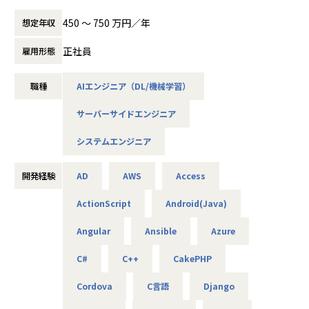
グループ横断でAI技術の活用を推進し、各グループ企業が抱
える多様なビジネス課題に対し、AIを活用したシステム開発
450 〜 750 万円／年
想定年収
を通じて事業価値の最大化に貢献しています。また外部クラ
イアントの案件も拡大中です。
正社員
雇用形態
現在、当部署は10名超の精鋭でAI/DX事業のシステム開発を
推進していますが、グループ内をはじめAI/DX分野の開発ニ
職種
AIエンジニア（DL/機械学習）
ーズは急速に拡大しており、さらなる事業拡大に向けて増員
の募集を行います。
サーバーサイドエンジニア
AIやDXの知見は問わず、ご興味と意欲のある方にぜひ参画い
ただきたいと考えています！
システムエンジニア
＜概要＞
・大手企業、グループ会社に向けたAIソリューションの開発
開発経験
AD
AWS
Access
やDX推進
ActionScript
Android(Java)
＜具体的な仕事内容＞
Angular
Ansible
Azure
・AWSやPythonを用いたAIアプリケーションの作成
・グループ会社のAI／DX推進を実現するためのPoC開発
C#
C++
CakePHP
・データ基盤の構築並びにデータ活用によるDX化の提案
⇒将来的には、要件定義や顧客への提案などもおまかせし
Cordova
C言語
Django
ます