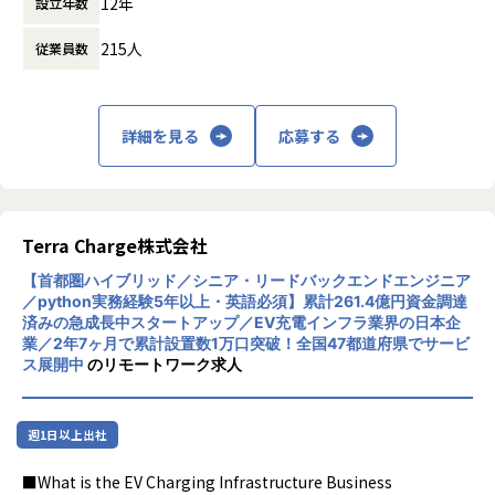
12年
大正製薬株式会社：RAIZIN（Webプロモーション、キャンペ
設立年数
界で、お客さまが抱えている課題解決や効率
手メンバーが活躍しています！
ーンアプリ）
化・合理化などのお手伝いをしています。
215人
従業員数
株式会社SBI証券：取引サイト（サイトリニューアル）
■配属組織
配属されるシステム開発部 マッチングシステムGは、10名の
■テックファームの特徴
メンバーが在籍しています。
〜 90%以上の案件は顧客から 直接受託 ・ プライム開発〜
▼在籍メンバー例
詳細を見る
応募する
お客様と直接話をし、どうシステムを造るか、からプロジェ
・EM赤川
クトに参画することができます。
・TL池松
エンジニアチームだけでなく、PdM、セールス、CS、それぞ
開発は、基本社内で開発するスタイルで常駐比率は低いこと
れのチームと関わり、一緒に協力して取り組むことを大切に
も特徴です。（戦略的に期間限定で常駐の可能性もまれにあ
しています。
Terra Charge株式会社
ります、ご応募頂く時点で分かっている場合は事前にお話し
【首都圏ハイブリッド／シニア・リードバックエンドエンジニア
致します）
■カルチャー
／python実務経験5年以上・英語必須】累計261.4億円資金調達
・スクラム開発を推進
済みの急成長中スタートアップ／EV充電インフラ業界の日本企
Web、スマホアプリ、基幹システムなど、要件定義や機能・
・積極的なペアプロやモブプロ
業／2年7ヶ月で累計設置数1万口突破！全国47都道府県でサービ
非機能設計をお任せします。
・週次でチーム横断のエンジニア定例
ス展開中
のリモートワーク求人
調整面、技術面、得意な部分を活かした上流工程を進めてく
・自発的な勉強会やハッカソンの開催
ださい。
・VPoEやEMとの1on1
入社後はその方の適性を判断した上で、最適なプロジェクト
・メンター役が伴走するオンボード支援
週1日以上出社
へとアサインします。
【業務の変更の範囲】
■What is the EV Charging Infrastructure Business
■プロジェクトについて