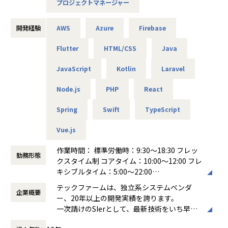
プロジェクトマネージャー
が法律の専門家としてプロの弁護士で構成されるように、
境できるため、技術的な守備範囲を広げながらリードできる
「技術の専門家として、プロフェッショナル集団であり続け
たい」という想いから付けられました。
開発経験
AWS
Azure
Firebase
■キャリアパス
領域を限定せずに広くチャレンジすることが歓迎されるカル
システム開発を行う中で、私たちが直接会話をするのはお客
Flutter
HTML/CSS
Java
チャーが浸透し、
様である事業部のユーザー部門の皆さんです。
「本人の意志・志向性に応じて、柔軟に役割を広げていく」
JavaScript
Kotlin
Laravel
デザインシンキングの考え方を基に、お客様が何となくイメ
考え方がベースにあります。
ージされたご要望を落とし込み、作っては試して形にしてい
Node.js
PHP
React
きます。
ハコベルでは複数プロダクトを展開しており、プロダクトご
ただの開発会社ではなく、サービス業の側面も持ち合わせて
とに使用する言語が異なります。
Spring
Swift
TypeScript
います。
ご希望やポジション状況によって、他言語のプロダクト開発
そのため、上流を担う比重が高くなっています。
に領域を広げていくことも選択肢としてございます。
Vue.js
■こんなことやってます
▼キャリア事例
作業時間： 標準労働時：9:30～18:30 フレッ
株式会社NTTドコモ：しゃべってコンシェル（意図解釈サー
勤務形態
・入社5年目でVPoTにキャリアアップ
クスタイム制 コアタイム：10:00〜12:00 フレ
バ開発）
・20代でエンジニアリングマネージャーにキャリアアップ
キシブルタイム：5:00～22:00
第一生命株式会社：健康第一（アプリ開発／アジャイル）
・新卒2年目でカスタマーサクセスに挑戦するメンバー
働き方：
裁量労働制
カシオ計算機株式会社：G-SHOCK Connected（腕時計G-SH
テックファームは、独立系システムベンダ
・エンジニアからPdMへキャリアチェンジ
企業概要
時間外労働の有無： 有（月平均10時間）
OCK連携アプリ）
ー、20年以上の開発実績を誇ります。
等
休憩時間： 60分
エフコープ生活協同組合：コープのれいちゃん（冷蔵庫食材
一次請けのSIerとして、最新技術をいち早く
管理アプリ）
取り入れたシステム開発を通じ多種多様な業
年齢を問わずご活躍できるフィールドがあり、20-30代の若