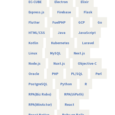
EC-CUBE
Electron
Elixir
＜案件について＞
Express.js
Firebase
Flask
・RAG機能を搭載した、(閉域接続可能な)生成AIの開発
・鉄道会社向け、AIを活用した需要予測とシステム開発
Flutter
FuelPHP
GCP
Go
・大手メーカ向け、SQLを用いたデータ基盤構築
・WEB広告最適化に向けたデータ分析、PoC開発 など
HTML/CSS
Java
JavaScript
Kotlin
Kubernetes
Laravel
【エンジニアのための働き方】
当社は社長を含め、社員構成の9割以上がエンジニアです。
Linux
MySQL
Next.js
創業者の前社長が「エンジニアがもっと働きやすい会社を作
りたい」という想いを込めて創業したため、
Node.js
Nuxt.js
Objective-C
今でのその風土が根づいています。そのため、エンジニアの
Oracle
PHP
PL/SQL
Perl
働き方を考慮して下記環境を用意しています。
・フレックスタイム制
PostgreSQL
Python
R
・9割以上がリモート（年に数回程度の出社メンバーも）
・平均残業時間は10時間程度
RPA(Biz Robo)
RPA(UiPath)
・有給消化日数は18.5日（夏季休暇含む）
RPA(WinActor)
React
【業務の変更の範囲】
無
React Native
Ruby on Rails