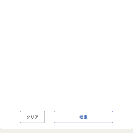
フルフレックス制
裁量労働制
語学・国籍から探す
英語力必須
英語力尚可（英語活用環境あり）
外国籍の方OK
クリア
検索