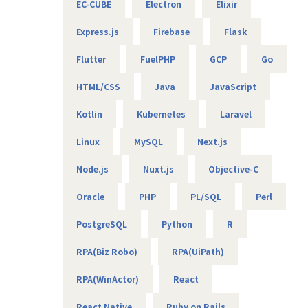
EC-CUBE
Electron
Elixir
g team through English communication. This provides a
用できるサービスを提供したい
unique opportunity to engage in the development of a gl
＜案件について＞
・従来の書籍体験とは異なる、デジタルならではの読書体
Express.js
Firebase
Flask
obal service while working from Japan!
・RAG機能を搭載した、(閉域接続可能な)生成AIの開発
験・学習体験を実現したい
・鉄道会社向け、AIを活用した需要予測とシステム開発
Flutter
FuelPHP
GCP
Go
・大手メーカ向け、SQLを用いたデータ基盤構築
【当社の関与範囲】
■募集内容
・WEB広告最適化に向けたデータ分析、PoC開発 など
こうした状況の中で当社は、
HTML/CSS
Java
JavaScript
国際色豊かなチームメンバーと連携するシニア/リードのバッ
・サービス企画段階からプロジェクトに参画
クエンドエンジニアのポジションです。
・サービスの方向性を踏まえたシステム設計・開発
Kotlin
Kubernetes
Laravel
* 開発チームや他部門と協力して新機能の開発、運用管理、
【エンジニアのための働き方】
・利用者である子どもたちを意識した画面設計
バグ修正を行う。
当社は社長を含め、社員構成の9割以上がエンジニアです。
を担当し、サービス立ち上げを支援しました。
Linux
MySQL
Next.js
* 技術面をリードし、関係者と調整しながらスムーズな進行
創業者の前社長が「エンジニアがもっと働きやすい会社を作
と納期を調整する。
りたい」という想いを込めて創業したため、
Node.js
Nuxt.js
Objective-C
■業務内容
* Terra ChargeのAndroidアプリケーションの品質に責任を
今でのその風土が根づいています。そのため、エンジニアの
・要件定義（ビジネス及び業務要件の把握と機能要件への翻
持つ。
Oracle
PHP
PL/SQL
Perl
働き方を考慮して下記環境を用意しています。
訳、要件の優先順位付けなど）の実施及び顧客折衝
・フレックスタイム制
・基本設計（DB設計、運用設計、移行設計、試験設計な
【業務の変更の範囲】
PostgreSQL
Python
R
・9割以上がリモート（年に数回程度の出社メンバーも）
ど）の実施及びレビュー
当社の定める業務内容
・平均残業時間は10時間程度
・開発フェーズにおける進捗管理と品質管理・発生した問題
RPA(Biz Robo)
RPA(UiPath)
・有給消化日数は18.5日（夏季休暇含む）
に対する対応と解決
・試験フェーズにおける試験計画の策定、不具合の分析と対
RPA(WinActor)
React
【業務の変更の範囲】
策、各種試験の準備と顧客との調整
無
React Native
Ruby on Rails