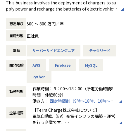
会社の定める範囲
This business involves the deployment of chargers to su
・開発領域
pply power and recharge the batteries of electric vehicle
戦略立案〜企画〜設計〜開発〜保守運用、ワンストップでソ
s (EVs). We offer a full lineup of three uniquely developed c
リューションを提供します。
harger types tailored to specific user needs:
規模は1億円以上の大規模案件から、数百万〜数千万円規模
500 〜 800 万円／年
想定年収
・Basic Charging (3kW standard charger): Designed for a
案件まで多数あります。
partment complexes
正社員
雇用形態
・En-route Charging (50-150kW rapid charger): Targeted
・役割
at municipalities and roadside stations
顧客折衝とメンバーマネジメント、開発業務
職種
サーバーサイドエンジニア
テックリード
・Destination Charging (6kW standard charger): For com
mercial facilities, hotels, and golf courses
・業務内容
EV drivers can conveniently manage the entire charging
開発経験
AWS
Firebase
MySQL
・チームメンバー（外注含む）進捗管理、課題管理、課題
process, including payment via credit card, using a dedica
発生時の解決
ted smartphone app. For charger site owners, we provid
Python
・要件定義（ビジネス及び業務要件の把握と機能要件への
e a management dashboard, delivering both hardware a
翻訳、要件の優先順位付けなど）の実施及び顧客折衝
nd software solutions to enhance usability and convenie
作業時間： 9：00～18：00（所定労働時間8
・基本設計（DB設計、運用設計、移行設計、試験設計な
勤務形態
nce.
時間 休憩60分）
ど）の実施及びレビュー
働き方：
固定時間制（9時～18時、10時～19
・開発フェーズにおける進捗管理と品質管理・発生した問
■Future Business Prospects
時など）
題に対する対応と解決
【Terra Charge株式会社について】
With the Japanese government's declaration to achieve
企業概要
時間外労働の有無： 有（月平均10時間～30
・試験フェーズにおける試験計画の策定、不具合の分析と
電気自動車（EV）充電インフラの構築・運営
100% EV sales for new vehicles by 2035, the transition fr
時間）
対策、各種試験の準備と顧客との調整
を行う企業です。
om gasoline and diesel vehicles to electric vehicles is exp
休憩時間： 60分
・移行フェーズにおける導入計画の策定と実行、移行の指
当社の社長である徳重 徹は「和製イーロンマ