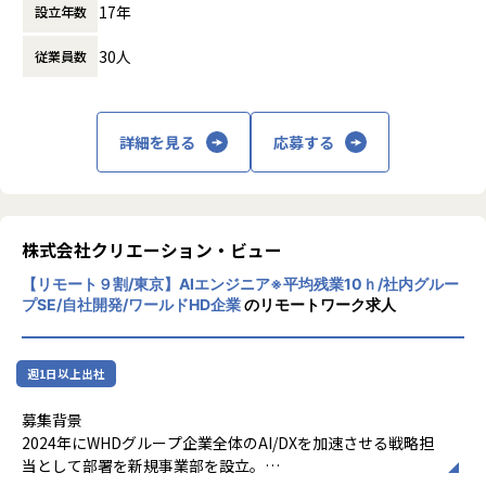
ected to accelerate.
揮、初期の運用とサポート問題対応
17年
設立年数
スク」の異名を持ち、サンダーバード国際経
At Terra Charge, we aim to install 100,000 EV chargers by
営大学院でMBA取得したのち、
2027 and 200,000 by 2030. Having already expanded into I
30人
▼クライアント一部
従業員数
シリコンバレーでベンチャー企業育成を支援
ndia, Indonesia, and Thailand, we are striving to become
株式会社NTTドコモ
する会社を設立。
the No. 1 EV venture in Asia.
第一生命保険株式会社
ものづくり大国である日本で世界で戦えるモ
三菱ＵＦＪ信託銀行株式会社
ノづくりベンチャーがない事に危機を抱き、
■Recruitment Background
詳細を見る
応募する
株式会社東京証券取引所
2010年にEVメーカー「Terra Motors株式会
Terra Charge, a highly regarded global EV startup featur
株式会社マイナビ
社」として創業し、2022年にEV充電事業へ
ed in various media outlets, is seeking new team membe
エイベックス・エンタテインメント株式会社
新規参入しました。
rs to support its rapid business expansion.
株式会社読売新聞東京本社
株式会社SBI証券
【EV充電インフラ事業とは？】
株式会社クリエーション・ビュー
■Job Description
コクヨ株式会社
電気自動車（EV）に電力を供給し、バッテリ
This is a Senior/Lead backend Developer position with in
株式会社クボタ
【リモート９割/東京】AIエンジニア※平均残業10ｈ/社内グルー
ーを充電するための充電器を世の中に広める
ternational team members.
プSE/自社開発/ワールドHD企業
のリモートワーク求人
株式会社ワコール
事業です。
* Collaborate with development teams or other organiz
コニカミノルタ株式会社
ユーザー別に独自開発による次の3タイプの
ations to innovate features, manage operations, and fix
株式会社 ポプラ社
充電器をラインナップし、カバレッジをフル
bugs.
東急電鉄株式会社
週1日以上出社
に広げています。
* Lead technical aspects of backend dashboard projects,
エフコープ生活協同組合
・基礎充電（3kW普通充電器）：マンション
coordinating with stakeholders to ensure smooth progr
募集背景
向け
ess and timely deliverables.
2024年にWHDグループ企業全体のAI/DXを加速させる戦略担
▼開発事例
・経路充電（50～150kW急速充電器）：自治
* Own the quality of the TerraCharge backend system.
当として部署を新規事業部を設立。
株式会社NTTドコモ しゃべってコンシェル（意図解釈サー
体・道の駅向け
* Development of charger control systems using protoc