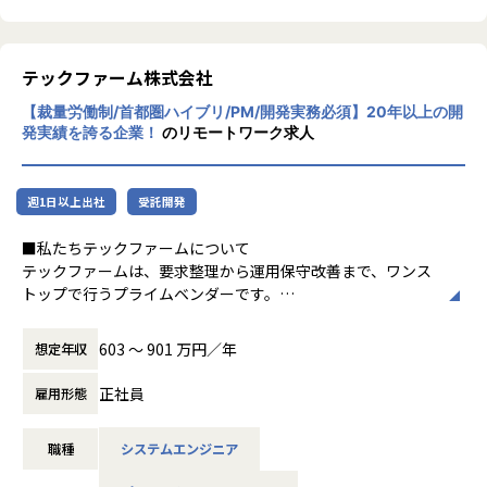
定
・React.js / TypeScriptを用いた新規設計・実装
・Vue.jsからReact.jsへのリプレイス計画の推進・実行
・コードレビューや設計レビューを通じたチームの技術力の
テックファーム株式会社
底上げ
【裁量労働制/首都圏ハイブリ/PM/開発実務必須】20年以上の開
・パフォーマンス改善、テスト戦略の策定と推進（Jest, Pla
発実績を誇る企業！
のリモートワーク求人
ywright等）
・PdM・デザイナーと連携したUI/UX仕様の検討・フィード
バック
週1日以上出社
受託開発
・API設計やバックエンドの実装など、フロントエンドに閉
じない領域への挑戦
■私たちテックファームについて
テックファームは、要求整理から運用保守改善まで、ワンス
■ポジションの魅力
トップで行うプライムベンダーです。
・ビジネスロジックが複雑なマッチングプロダクトの設計〜
エンジニアがお客様と直接会話を行い、課題や実現したいサ
デリバリーまでを一気通貫で経験できる
ービスを直接ヒアリング、提案、設計、開発を実施し、サー
・エンジニアが要件定義・仕様策定からBizサイドやPdMと
603 〜 901 万円／年
想定年収
ビスの保守運用、継続提案まで担います。
直接議論し、意思決定に関わる裁量の大きいチームで動ける
・設計方針のディスカッションや開発プロセスの改善を、チ
正社員
雇用形態
1998年当時、インターネットベンチャーの技術部門だったメ
ーム主導で回していくカルチャーがある
ンバー6名で起ち上げ、現在、社員の約8割がエンジニアで
・軽貨物・一般貨物の両ドメインに関わるため、物流マッチ
職種
システムエンジニア
す。
ング全体の業務知識とシステム設計の引き出しが広がる
企業名である「Techfirm」は「Law Firm（法律事務所）」
・フロントエンドに閉じず、API設計やバックエンドにも越