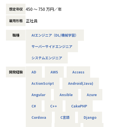
グループ横断でAI技術の活用を推進し、各グループ企業が抱
バ開発）
・目的地充電（6kW普通充電器）：商業施
ols such as OCPP and APIs
える多様なビジネス課題に対し、AIを活用したシステム開発
第一生命株式会社 健康第一（アプリ開発/アジャイル）
設・ホテル・ゴルフ場向け
450 〜 750 万円／年
想定年収
* Contributing to organizational development, including
を通じて事業価値の最大化に貢献しています。また外部クラ
カシオ計算機株式会社 G-SHOCK Connected（腕時計G-SH
EVを駐車させたいドライバーは、スマートフ
mentoring and training team members
イアントの案件も拡大中です。
OCK連携アプリ）
ォンの専用アプリ一つで充電からクレジット
正社員
雇用形態
現在、当部署は10名超の精鋭でAI/DX事業のシステム開発を
エフコープ生活協同組合 コープのれいちゃん（冷蔵庫食材
カードによる決済までを完了できるサービス
■Team Structure
推進していますが、グループ内をはじめAI/DX分野の開発ニ
管理アプリ）
です。
The team consists of 28 members, including the CTO.
職種
AIエンジニア（DL/機械学習）
ーズは急速に拡大しており、さらなる事業拡大に向けて増員
大正製薬株式会社 RAIZIN（WEBプロモーション、キャン
充電器設置場所のオーナー向けには管理ダッ
の募集を行います。
ペーンアプリ）
シュボードも提供しており、ハードとソフト
■Why Join Us?
サーバーサイドエンジニア
AIやDXの知見は問わず、ご興味と意欲のある方にぜひ参画い
株式会社SBI証券 取引サイト（サイトリニューアル）
両方のサービス提供で、利便性の向上を図っ
Our company has 217 employees as of August 2024, with
ただきたいと考えています！
ています。
around 15 software engineers based in Japan. Developm
システムエンジニア
▼実績紹介｜教育向けWebサービス開発（企画〜開発）
ent is carried out collaboratively across three locations: J
＜概要＞
当社は、小・中学生向けの教育サービスにおいて、
国際色豊かなチームメンバーと連携するシニ
apan, India, and Thailand.
・大手企業、グループ会社に向けたAIソリューションの開発
開発経験
AD
AWS
Access
サービス企画段階から参画し、システム開発を担当しまし
ア/リードのフルスタックエンジニアのポジシ
やDX推進
た。
ョンです。
From the start, Terra Charge has been developed as a gl
ActionScript
Android(Java)
* 開発チームや他部門と協力して新機能の開
obally scalable system by a diverse team of international
＜具体的な仕事内容＞
【顧客が抱えていた課題】
発、運用管理、バグ修正を行う。
engineers. To address Japan's specific market needs, we
Angular
Ansible
Azure
・AWSやPythonを用いたAIアプリケーションの作成
出版社である顧客にとって、未経験の教育ICTサービスを新
* 技術面をリードし、関係者と調整しながら
divided the system into two versions: one for Japan and a
・グループ会社のAI／DX推進を実現するためのPoC開発
規事業として立ち上げることは、
スムーズな進行と納期を調整する。
nother for international markets.
C#
C++
CakePHP
・データ基盤の構築並びにデータ活用によるDX化の提案
大変大きなチャレンジでした。
* ダッシュボードアプリケーションの品質に
⇒将来的には、要件定義や顧客への提案などもおまかせし
責任を持つ。
The Japan-specific version is developed locally, requiring
Cordova
C言語
Django
ます
以下のような課題が挙げられました。
collaboration with the original international engineerin
・デジタル端末の活用が進む中で、子どもたちが主体的に利