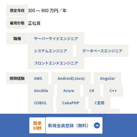
人を超え取引先から引き合いも多く、事業拡大に向けた積極
採用です!!
300 〜 900 万円／年
想定年収
ご志向／ご希望に応じて、プロジェクトを決定しますので、
正社員
雇用形態
是非面接でお話しください！
職種
サーバーサイドエンジニア
◆取引業界
製造メーカー、通信キャリア、金融、流通、官公庁 等
システムエンジニア
データベースエンジニア
◆プロジェクト例
フロントエンドエンジニア
・ システム要件定義・設計（上流）SE
・ システム実装・テスト（下流）PG
※ご志向・ご希望に応じて、プロジェクトを決定します
開発経験
AWS
Android(Java)
Angular
※地元密着主義のため、地元の大手企業でのプロジェクト
Ansible
Azure
C#
C++
を前提としています。
COBOL
CakePHP
C言語
■魅力ポイント
Django
Express.js
Firebase
★転勤がない会社
簡単
地域愛採用を行っているため、基本的にご自宅から通える
新規会員登録（無料）
Flask
Flutter
FuelPHP
30秒
範囲でプロジェクトを選定。
家族と一緒に過ごすことができ、好きな地域で安心して働