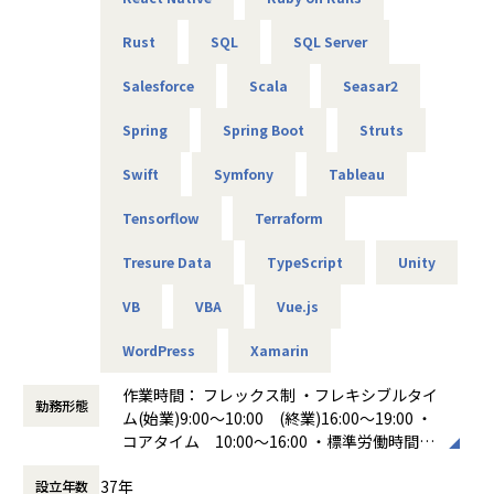
◾️ 目指せるキャリアパス
・上級SE
Rust
SQL
SQL Server
・アーキテクト（スペシャリスト）
・管理職
Salesforce
Scala
Seasar2
・フルスタックエンジニア
Spring
Spring Boot
Struts
◾️️本ポジションのやりがい
・幅広い業種、業態の経験ができる
Swift
Symfony
Tableau
・モノづくりだけでなく、顧客の課題を見つけ、解決するこ
Tensorflow
Terraform
とができる
・上流から携われる
Tresure Data
TypeScript
Unity
・技術に特化したキャリアを続けられる
・SEも直接顧客と会話する機会が多い
VB
VBA
Vue.js
・技術面の責任者を任せてもらえる
・幅広い開発領域の経験（フロント、バックエンド、インフ
WordPress
Xamarin
ラ）が積める
※上記やりがいをもとに、ご自身のキャリアの幅、経験を増
作業時間： フレックス制 ・フレキシブルタイ
やすことができます。
勤務形態
ム(始業)9:00～10:00 (終業)16:00～19:00 ・
コアタイム 10:00～16:00 ・標準労働時間
【業務の変更の範囲】
8時間 休憩時間 60分
会社の定める範囲
37年
設立年数
働き方：
フレックス制（コアタイムあり）