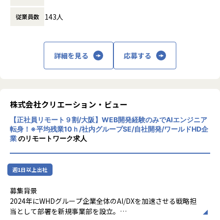
時間外労働の有無： 有（月平均20時間）
143人
従業員数
休憩時間： 60分
詳細を見る
応募する
株式会社クリエーション・ビュー
【正社員リモート９割/大阪】WEB開発経験のみでAIエンジニア
転身！※平均残業10ｈ/社内グループSE/自社開発/ワールドHD企
業
のリモートワーク求人
週1日以上出社
募集背景
2024年にWHDグループ企業全体のAI/DXを加速させる戦略担
当として部署を新規事業部を設立。