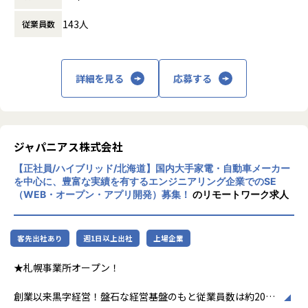
時間外労働の有無： 有（月平均20時間）
143人
従業員数
休憩時間： 60分
詳細を見る
応募する
ジャパニアス株式会社
【正社員/ハイブリッド/北海道】国内大手家電・自動車メーカー
を中心に、豊富な実績を有するエンジニアリング企業でのSE
（WEB・オープン・アプリ開発）募集！
のリモートワーク求人
客先出社あり
週1日以上出社
上場企業
★札幌事業所オープン！
創業以来黒字経営！盤石な経営基盤のもと従業員数は約2000