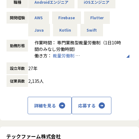
職種
Androidエンジニア
iOSエンジニア
「エン エージェント」とは..
ユーザー登録数1500万人を超える人材紹介サービス
開発経験
AWS
Firebase
Flutter
※2025・2026年 オリコン顧客満足度(R)調査 転職エージェ
ント「30代」「求人の質」部門 第１位
Java
Kotlin
Swift
参考URL：https://corp.en-japan.com/services/desc_enAg
ent.html
作業時間： 専門業務型裁量労働制（1日10時
勤務形態
間のみなし労働時間）
■業務内容
働き方：
裁量労働制
・プランナー、デザイナーと連携したiOS/Androidアプリの
時間外労働の有無： 有（月平均30時間）
27年
継続的な開発・改善
設立年数
休憩時間： 60分
・「エン エージェント」マイページアプリの開発・保守（Fl
2,135人
従業員数
utter）
・「エン派遣」アプリ内製化プロジェクトにおける開発・保
守（Swift / Java）
・サーバーサイドチームと連携したAPI設計・実装
詳細を見る
応募する
・OSアップデートへの追従、OS新機能の導入提案・実装
＜その他、志向性やご経験に合わせて以下のような業務も可
能＞
・テックリード: チームの技術選定やアーキテクチャ設計を
テックファーム株式会社