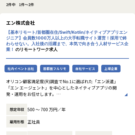
2件中 1件～2件
エン株式会社
【基本リモート/首都圏在住/Swift/Kotlin/ネイティブアプリエン
ジニア】会員数1000万人以上の大手転職サイト運営！採用で終
わらせない。入社後の活躍まで、本気で向き合う人材サービス企
業！
のリモートワーク求人
社内イベント出社
首都圏フルリモ
自社サービス
上場企業
オリコン顧客満足度(R)調査でNo.1に選ばれた「エン派遣」
「エン エージェント」を中心としたネイティブアプリの開
発・運用をお任せします。
「エン派遣」とは..
500 〜 700 万円／年
想定年収
日本最大級の派遣専門の求人サイト
※2024年 オリコン顧客満足度(R)調査 派遣情報サイト 第１位
正社員
雇用形態
参考URL：https://corp.en-japan.com/services/desc_hake
n.html