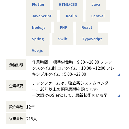
システム開発を行う中で、私たちが直接会話をするのはお客
Flutter
HTML/CSS
Java
他、iOS/Android両方のネイティブ開発にも触れられるた
様である事業部のユーザー部門の皆さんです。
め、新旧・OS問わず様々な言語での開発を経験できます。現
JavaScript
Kotlin
Laravel
デザインシンキングの考え方を基に、お客様が何となくイメ
時点でのFlutter経験は問いません。新しい技術を学びたい意
ージされたご要望を落とし込み、作っては試して形にしてい
欲を、チーム全体でサポートします。
Node.js
PHP
React
きます。
ただの開発会社ではなく、サービス業の側面も持ち合わせて
★安定と挑戦が両立する環境
Spring
Swift
TypeScript
います。
東証プライム上場の安定基盤がありながら、経営層との距離
そのため、上流を担う比重が高くなっています。
が近く、意思決定のスピードが速いのが特徴です。特に「エ
Vue.js
ン派遣」は内製化フェーズにあり、ご希望と実力次第で、企
■こんなことやってます
画などの最上流工程から携わるチャンスが豊富にあります。
作業時間： 標準労働時：9:30～18:30 フレッ
株式会社NTTドコモ：しゃべってコンシェル（意図解釈サー
勤務形態
クスタイム制 コアタイム：10:00〜12:00 フレ
バ開発）
★技術者の成長を後押しする柔軟な働き方
キシブルタイム：5:00～22:00
第一生命株式会社：健康第一（アプリ開発／アジャイル）
リモートワークを基本とし、専門業務型裁量労働制を採用。
働き方：
裁量労働制
カシオ計算機株式会社：G-SHOCK Connected（腕時計G-SH
テックファームは、独立系システムベンダ
時間や場所に縛られず、自律的に業務を進められます。技術
企業概要
時間外労働の有無： 有（月平均10時間）
OCK連携アプリ）
ー、20年以上の開発実績を誇ります。
的な挑戦を楽しみながら、プライベートも大切にできる環境
休憩時間： 60分
エフコープ生活協同組合：コープのれいちゃん（冷蔵庫食材
一次請けのSIerとして、最新技術をいち早く
です。
管理アプリ）
取り入れたシステム開発を通じ多種多様な業
12年
大正製薬株式会社：RAIZIN（Webプロモーション、キャンペ
設立年数
界で、お客さまが抱えている課題解決や効率
【業務の変更の範囲】
ーンアプリ）
化・合理化などのお手伝いをしています。
会社の定める範囲
215人
従業員数
株式会社SBI証券：取引サイト（サイトリニューアル）