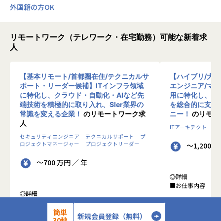
外国籍の方OK
リモートワーク（テレワーク・在宅勤務）可能な新着求
人
【基本リモート/首都圏在住/テクニカルサ
【ハイブリ/大
ポート・リーダー候補】ITインフラ領域
エンジニア/マ
に特化し、クラウド・自動化・AIなど先
用に特化し、10
端技術を積極的に取り入れ、SIer業界の
を総合的に支援
常識を変える企業！
のリモートワーク求
ニー！
のリモー
人
ITアーキテクト
プ
セキュリティエンジニア
テクニカルサポート
プ
ロジェクトマネージャー
プロジェクトリーダー
～1,200 
～700 万円 ／ 年
◎詳細
■お仕事内容
◎詳細
■業務内容
●クライアントの
0-WANでは、ゼロトラストの考え方を用いた新
簡単
データを蓄積・加
新規会員登録（無料）
30秒
しいネットワークセキュリティの形をお客様にご