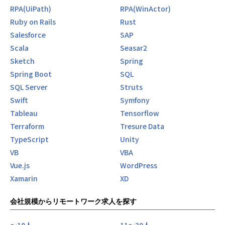
・フルスタックエンジニア
RPA(UiPath)
RPA(WinActor)
Ruby on Rails
Rust
◾️️本ポジションのやりがい
Salesforce
SAP
・幅広い業種、業態の経験ができる
Scala
Seasar2
・モノづくりだけでなく、顧客の課題を見つけ、解決するこ
とができる
Sketch
Spring
・上流から携われる
Spring Boot
SQL
・技術に特化したキャリアを続けられる
SQL Server
Struts
・SEも直接顧客と会話する機会が多い
Swift
Symfony
・技術面の責任者を任せてもらえる
・幅広い開発領域の経験（フロント、バックエンド、インフ
Tableau
Tensorflow
ラ）が積める
Terraform
Tresure Data
※上記やりがいをもとに、ご自身のキャリアの幅、経験を増
TypeScript
Unity
やすことができます。
VB
VBA
Vue.js
WordPress
【業務の変更の範囲】
会社の定める範囲
Xamarin
XD
会社規模からリモートワーク求人を探す
〜10人
11〜30人