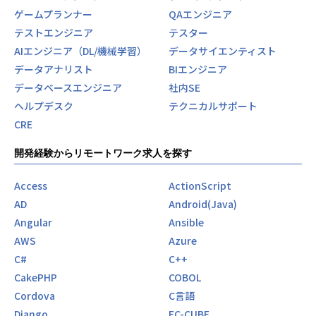
エフコープ生活協同組合 コープのれいちゃん（冷蔵庫食材
ゲームプランナー
QAエンジニア
管理アプリ）
テストエンジニア
テスター
大正製薬株式会社 RAIZIN（WEBプロモーション、キャン
ペーンアプリ）
AIエンジニア（DL/機械学習）
データサイエンティスト
株式会社SBI証券 取引サイト（サイトリニューアル）
データアナリスト
BIエンジニア
データベースエンジニア
社内SE
▼実績紹介｜教育向けWebサービス開発（企画〜開発）
ヘルプデスク
テクニカルサポート
当社は、小・中学生向けの教育サービスにおいて、
サービス企画段階から参画し、システム開発を担当しまし
CRE
た。
開発経験からリモートワーク求人を探す
【顧客が抱えていた課題】
出版社である顧客にとって、未経験の教育ICTサービスを新
Access
ActionScript
規事業として立ち上げることは、
AD
Android(Java)
大変大きなチャレンジでした。
Angular
Ansible
AWS
Azure
以下のような課題が挙げられました。
・デジタル端末の活用が進む中で、子どもたちが主体的に利
C#
C++
用できるサービスを提供したい
CakePHP
COBOL
・従来の書籍体験とは異なる、デジタルならではの読書体
Cordova
C言語
験・学習体験を実現したい
Django
EC-CUBE