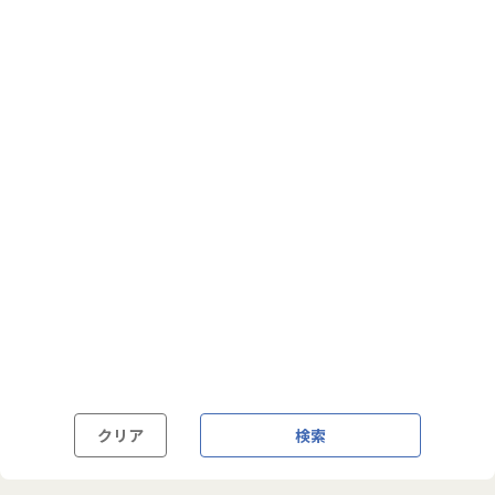
フルフレックス制
裁量労働制
語学・国籍から探す
英語力必須
英語力尚可（英語活用環境あり）
外国籍の方OK
クリア
検索