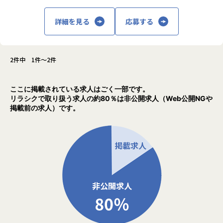
■テックファームの特徴
〜 90%以上の案件は顧客から 直接受託 ・ プライム開発〜
詳細を見る
応募する
お客様と直接話をし、どうシステムを造るか、からプロジェ
クトに参画することができます。
開発は、基本社内で開発するスタイルで常駐比率は低いこと
2件中 1件～2件
も特徴です。（戦略的に期間限定で常駐の可能性もまれにあ
ります、ご応募頂く時点で分かっている場合は事前にお話し
致します）
ここに掲載されている求人はごく一部です。
リラシクで取り扱う求人の約80％は非公開求人（Web公開NGや
Web、スマホアプリ、基幹システムなど、要件定義や機能・
掲載前の求人）です。
非機能設計をお任せします。
調整面、技術面、得意な部分を活かした上流工程を進めてく
ださい。
入社後はその方の適性を判断した上で、最適なプロジェクト
へとアサインします。
■プロジェクトについて
・開発領域
戦略立案〜企画〜設計〜開発〜保守運用、ワンストップでソ
リューションを提供します。