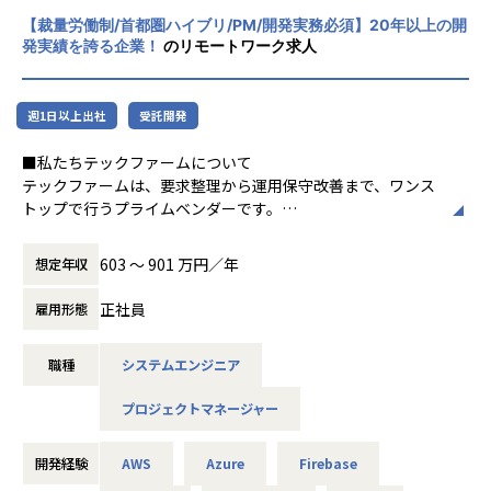
主導し、技術力でプロダクトを牽引
【裁量労働制/首都圏ハイブリ/PM/開発実務必須】20年以上の開
・プロダクトマネージャー: 企画・要件定義など最上流から
発実績を誇る企業！
のリモートワーク求人
携わり、プロダクトの成長をリード
・フルスタックエンジニア: サーバーサイドやインフラ領域
にも挑戦し、開発の幅を広げる
週1日以上出社
受託開発
・新規プロダクト立ち上げ: 既存プロダクトで培ったアセッ
トを活かし、0→1で新規プロダクトを開発
■私たちテックファームについて
テックファームは、要求整理から運用保守改善まで、ワンス
【魅力ポイント】
トップで行うプライムベンダーです。
★社会貢献性の高いプロダクト開発
エンジニアがお客様と直接会話を行い、課題や実現したいサ
テクノロジーの力で、採用から入社後の活躍までを支援する
ービスを直接ヒアリング、提案、設計、開発を実施し、サー
プロダクトを開発しています。求められるものより、 真
603 〜 901 万円／年
想定年収
ビスの保守運用、継続提案まで担います。
に“喜ばれ、人に薦めたくなるもの”とは何か？を考えるユー
ザーファースト主義(for カンパニー)という価値観を大事にし
正社員
雇用形態
1998年当時、インターネットベンチャーの技術部門だったメ
ており、ユーザー目線での開発を徹底しています。1500万人
ンバー6名で起ち上げ、現在、社員の約8割がエンジニアで
以上のより良い転職を実現するためのプロダクトを提供する
職種
システムエンジニア
す。
ため、人生の転機に関わる介在価値も大きく、やりがいを実
企業名である「Techfirm」は「Law Firm（法律事務所）」
感できます。
プロジェクトマネージャー
が法律の専門家としてプロの弁護士で構成されるように、
「技術の専門家として、プロフェッショナル集団であり続け
★Flutter x ネイティブ（Swift/Kotlin/Java）で、市場価値の
たい」という想いから付けられました。
高いエンジニアへ
開発経験
AWS
Azure
Firebase
当社では最先端のクロスプラットフォーム開発（Flutter）の