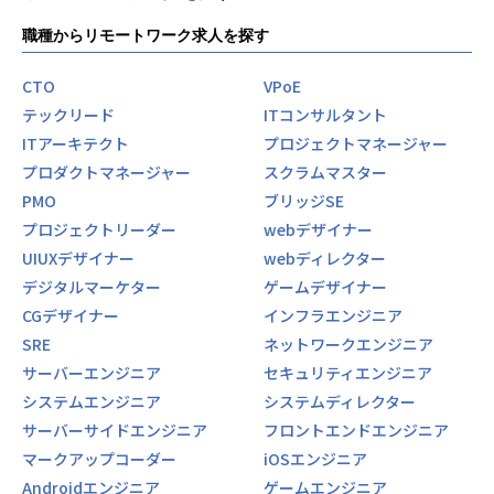
第一生命保険株式会社
職種からリモートワーク求人を探す
三菱ＵＦＪ信託銀行株式会社
株式会社東京証券取引所
株式会社マイナビ
CTO
VPoE
エイベックス・エンタテインメント株式会社
テックリード
ITコンサルタント
株式会社読売新聞東京本社
ITアーキテクト
プロジェクトマネージャー
株式会社SBI証券
プロダクトマネージャー
スクラムマスター
コクヨ株式会社
PMO
ブリッジSE
株式会社クボタ
株式会社ワコール
プロジェクトリーダー
webデザイナー
コニカミノルタ株式会社
UIUXデザイナー
webディレクター
株式会社 ポプラ社
デジタルマーケター
ゲームデザイナー
東急電鉄株式会社
CGデザイナー
インフラエンジニア
エフコープ生活協同組合
SRE
ネットワークエンジニア
▼開発事例
サーバーエンジニア
セキュリティエンジニア
株式会社NTTドコモ しゃべってコンシェル（意図解釈サー
システムエンジニア
システムディレクター
バ開発）
サーバーサイドエンジニア
フロントエンドエンジニア
第一生命株式会社 健康第一（アプリ開発/アジャイル）
カシオ計算機株式会社 G-SHOCK Connected（腕時計G-SH
マークアップコーダー
iOSエンジニア
OCK連携アプリ）
Androidエンジニア
ゲームエンジニア