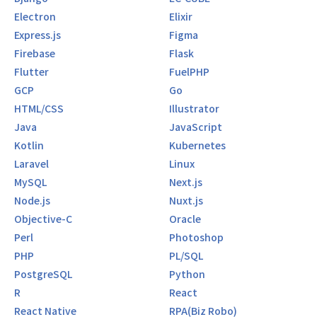
【当社の関与範囲】
Electron
Elixir
こうした状況の中で当社は、
Express.js
Figma
・サービス企画段階からプロジェクトに参画
Firebase
Flask
・サービスの方向性を踏まえたシステム設計・開発
Flutter
FuelPHP
・利用者である子どもたちを意識した画面設計
を担当し、サービス立ち上げを支援しました。
GCP
Go
HTML/CSS
Illustrator
■業務内容
Java
JavaScript
・要件定義（ビジネス及び業務要件の把握と機能要件への翻
Kotlin
Kubernetes
訳、要件の優先順位付けなど）の実施及び顧客折衝
Laravel
Linux
・基本設計（DB設計、運用設計、移行設計、試験設計な
ど）の実施及びレビュー
MySQL
Next.js
・開発フェーズにおける進捗管理と品質管理・発生した問題
Node.js
Nuxt.js
に対する対応と解決
Objective-C
Oracle
・試験フェーズにおける試験計画の策定、不具合の分析と対
Perl
Photoshop
策、各種試験の準備と顧客との調整
PHP
PL/SQL
◾️ 目指せるキャリアパス
PostgreSQL
Python
・上級SE
R
React
・アーキテクト（スペシャリスト）
React Native
RPA(Biz Robo)
・管理職