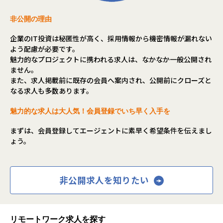
規模は1億円以上の大規模案件から、数百万〜数千万円規模
案件まで多数あります。
非公開の理由
・役割
企業のIT投資は秘匿性が高く、採用情報から機密情報が漏れない
顧客折衝とメンバーマネジメント、開発業務
よう配慮が必要です。
魅力的なプロジェクトに携われる求人は、なかなか一般公開され
・業務内容
ません。
・チームメンバー（外注含む）進捗管理、課題管理、課題
また、求人掲載前に既存の会員へ案内され、公開前にクローズと
発生時の解決
なる求人も多数あります。
・要件定義（ビジネス及び業務要件の把握と機能要件への
翻訳、要件の優先順位付けなど）の実施及び顧客折衝
魅力的な求人は大人気！会員登録でいち早く入手を
・基本設計（DB設計、運用設計、移行設計、試験設計な
ど）の実施及びレビュー
まずは、会員登録してエージェントに素早く希望条件を伝えまし
・開発フェーズにおける進捗管理と品質管理・発生した問
ょう。
題に対する対応と解決
・試験フェーズにおける試験計画の策定、不具合の分析と
対策、各種試験の準備と顧客との調整
・移行フェーズにおける導入計画の策定と実行、移行の指
非公開求人を知りたい
揮、初期の運用とサポート問題対応
▼クライアント一部
リモートワーク求人を探す
株式会社NTTドコモ