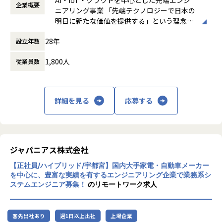
＜魅力ポイント＞
企業概要
時間外労働の有無： 有（月平均20時間～30
ニアリング事業 「先端テクノロジーで日本の
★転勤がない会社
時間）
明日に新たな価値を提供する」という理念を
地域愛採用を行っているため、基本的にご自宅から通える
休憩時間： 60分
掲げ、当社はAI・IoT・クラウドをはじめとし
範囲でプロジェクトを選定。
28年
設立年数
た先端テクノロジーの中で「ジャパニアスだ
家族と一緒に過ごすことができ、好きな地域で安心して働
からできること」を見出し、日本のエンジニ
けます。
1,800人
従業員数
アリング業界から必要とされ続ける会社を目
指して事業拡大を続けています。
★基本給がベースUPしていく
基本給で勝負している会社です！技術手当等で大きく見せ
ることをしておりません。
詳細を見る
応募する
昇給は、基本給を上げていくため、賞与や残業代も必然的
に増えます。
★フォロー体制や研修制度/スタンバイ期間も給与100％保証
ジャパニアス株式会社
スタンバイ期間は、しっかりJ-collegeにて研修を準備。
ベテラン講師からリアルタイムで教わる事ができます！決
【正社員/ハイブリッド/宇都宮】国内大手家電・自動車メーカー
して放置しない会社です。
を中心に、豊富な実績を有するエンジニアリング企業で業務系シ
AIの知見が増えたり資格取得をバックアップしています！
ステムエンジニア募集！
のリモートワーク求人
（AIエンジニアコース/IT パスポート試験+基本情報技術者試
験コース/AWS 中級コース など）
客先出社あり
週1日以上出社
上場企業