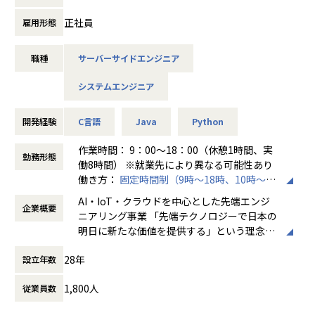
是非面接でお話しください！
経験のある技術者をリーダーに任命し、技術者のフォロー
正社員
雇用形態
ができる体制を整えています。
◆取引業界
リーダーと営業は月に1度会議の場を設けており、情報共
製造メーカー、通信キャリア、金融、流通、官公庁 等
有を行っております。
職種
サーバーサイドエンジニア
◆業務内容
【業務の変更の範囲】
システムエンジニア
・システム要件定義・設計（上流）SE
会社の状況および業務の状況により変更の可能性がある。
・システム実装・テスト（下流）PG
※ご志向・ご希望に応じて、プロジェクトを決定します
開発経験
C言語
Java
Python
◆プロジェクト例
作業時間： 9：00～18：00（休憩1時間、実
勤務形態
公共・自治体向け「電子申請・ポータルサイト」の開発
働8時間） ※就業先により異なる可能性あり
金融・保険業界の「インターネットバンキング」刷新
働き方：
固定時間制（9時～18時、10時～19
製造・物流現場の「タブレット・スマホ向けアプリ」開発
時など）
AI・IoT・クラウドを中心とした先端エンジ
バス・鉄道の「リアルタイム運行管理」システム開発
企業概要
時間外労働の有無： 有（月平均20時間～30
ニアリング事業 「先端テクノロジーで日本の
AIを活用した「需要予測・自動発注」システム開発
時間）
明日に新たな価値を提供する」という理念を
自治体基幹システム開発（標準化対応） など
休憩時間： 60分
掲げ、当社はAI・IoT・クラウドをはじめとし
28年
設立年数
た先端テクノロジーの中で「ジャパニアスだ
※地元密着主義のため、地元の大手企業でのプロジェクトを
からできること」を見出し、日本のエンジニ
前提としています。
1,800人
従業員数
アリング業界から必要とされ続ける会社を目
指して事業拡大を続けています。
＜魅力ポイント＞