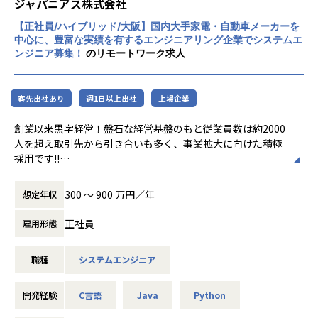
ジャパニアス株式会社
スタンバイ期間は、しっかりJ-collegeにて研修を準備。
ベテラン講師からリアルタイムで教わる事ができます！決
【正社員/ハイブリッド/大阪】国内大手家電・自動車メーカーを
して放置しない会社です。
中心に、豊富な実績を有するエンジニアリング企業でシステムエ
AIの知見が増えたり資格取得をバックアップしています！
ンジニア募集！
のリモートワーク求人
（AIエンジニアコース/IT パスポート試験+基本情報技術者試
験コース/AWS 中級コース など）
客先出社あり
週1日以上出社
上場企業
★定期的な技術者面談を実施
1ヵ月半～2ヵ月に1度のペースで営業担当による技術者へ
創業以来黒字経営！盤石な経営基盤のもと従業員数は約2000
の定期面談を実施。
人を超え取引先から引き合いも多く、事業拡大に向けた積極
不満・不安をヒアリングすると同時に、自分が歩んでいき
採用です!!
たいキャリアを共有し、スキルの向上とモチベーションの維
持に繋げています。
ご志向／ご希望に応じて、プロジェクトを決定しますので、
300 〜 900 万円／年
想定年収
是非面接でお話しください！
★リーダーによるフォロー
正社員
雇用形態
経験のある技術者をリーダーに任命し、技術者のフォロー
◆取引業界
ができる体制を整えています。
製造メーカー、通信キャリア、金融、流通、官公庁 等
リーダーと営業は月に1度会議の場を設けており、情報共
職種
システムエンジニア
有を行っております。
◆プロジェクト例
・ システム要件定義・設計（上流）SE
開発経験
C言語
Java
Python
【業務の変更の範囲】
・ システム実装・テスト（下流）PG
無