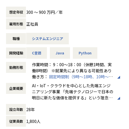
★リーダーによるフォロー
ご志向／ご希望に応じて、プロジェクトを決定しますので、
300 〜 900 万円／年
想定年収
経験のある技術者をリーダーに任命し、技術者のフォロー
是非面接でお話しください！
ができる体制を整えています。
正社員
雇用形態
リーダーと営業は月に1度会議の場を設けており、情報共
◆取引業界
有を行っております。
製造メーカー、通信キャリア、金融、流通、官公庁 等
職種
システムエンジニア
【業務の変更の範囲】
◆プロジェクト例
無
・ システム要件定義・設計（上流）SE
開発経験
C言語
Java
Python
・ システム実装・テスト（下流）PG
※ご志向・ご希望に応じて、プロジェクトを決定します
作業時間： 9：00～18：00（休憩1時間、実
勤務形態
※地元密着主義のため、地元の大手企業でのプロジェクト
働8時間） ※就業先により異なる可能性あり
を前提としています。
働き方：
固定時間制（9時～18時、10時～19
時など）
AI・IoT・クラウドを中心とした先端エンジ
＜魅力ポイント＞
企業概要
時間外労働の有無： 有（月平均20時間～30
ニアリング事業 「先端テクノロジーで日本の
★転勤がない会社
時間）
明日に新たな価値を提供する」という理念を
地域愛採用を行っているため、基本的にご自宅から通える
休憩時間： 60分
掲げ、当社はAI・IoT・クラウドをはじめとし
範囲でプロジェクトを選定。
28年
設立年数
た先端テクノロジーの中で「ジャパニアスだ
家族と一緒に過ごすことができ、好きな地域で安心して働
からできること」を見出し、日本のエンジニ
けます。
1,800人
従業員数
アリング業界から必要とされ続ける会社を目
指して事業拡大を続けています。