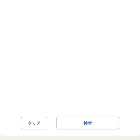
フルフレックス制
裁量労働制
語学・国籍から探す
英語力必須
英語力尚可（英語活用環境あり）
外国籍の方OK
クリア
検索