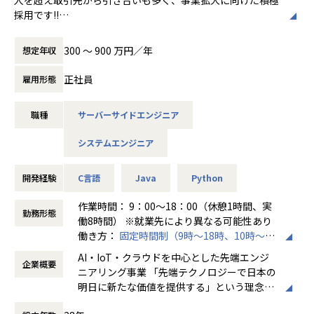
たいキャリアを共有し、スキルの向上とモチベーションの維
採用です!!
持に繋げています。
ご志向／ご希望に応じて、プロジェクトを決定しますので、
300 〜 900 万円／年
想定年収
★リーダーによるフォロー
是非面接でお話しください！
経験のある技術者をリーダーに任命し、技術者のフォロー
正社員
雇用形態
ができる体制を整えています。
◆取引業界
リーダーと営業は月に1度会議の場を設けており、情報共
製造メーカー、通信キャリア、金融、流通、官公庁 等
有を行っております。
職種
サーバーサイドエンジニア
◆プロジェクト例
【業務の変更の範囲】
システムエンジニア
・ システム要件定義・設計（上流）SE
無
・ システム実装・テスト（下流）PG
※ご志向・ご希望に応じて、プロジェクトを決定します
開発経験
C言語
Java
Python
※地元密着主義のため、地元の大手企業でのプロジェクト
を前提としています。
作業時間： 9：00～18：00（休憩1時間、実
勤務形態
働8時間） ※就業先により異なる可能性あり
＜魅力ポイント＞
働き方：
固定時間制（9時～18時、10時～19
★転勤がない会社
時など）
AI・IoT・クラウドを中心とした先端エンジ
地域愛採用を行っているため、基本的にご自宅から通える
企業概要
時間外労働の有無： 有（月平均20時間～30
ニアリング事業 「先端テクノロジーで日本の
範囲でプロジェクトを選定。
時間）
明日に新たな価値を提供する」という理念を
家族と一緒に過ごすことができ、好きな地域で安心して働
休憩時間： 60分
掲げ、当社はAI・IoT・クラウドをはじめとし
けます。