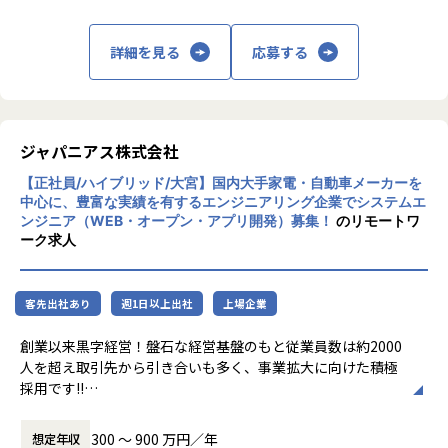
★基本給がベースUPしていく
基本給で勝負している会社です！技術手当等で大きく見せ
ることをしておりません。
詳細を見る
応募する
昇給は、基本給を上げていくため、賞与や残業代も必然的
に増えます。
★フォロー体制や研修制度/スタンバイ期間も給与100％保証
ジャパニアス株式会社
スタンバイ期間は、しっかりJ-collegeにて研修を準備。
ベテラン講師からリアルタイムで教わる事ができます！決
【正社員/ハイブリッド/大宮】国内大手家電・自動車メーカーを
して放置しない会社です。
中心に、豊富な実績を有するエンジニアリング企業でシステムエ
AIの知見が増えたり資格取得をバックアップしています！
ンジニア（WEB・オープン・アプリ開発）募集！
のリモートワ
（AIエンジニアコース/IT パスポート試験+基本情報技術者試
ーク求人
験コース/AWS 中級コース など）
★定期的な技術者面談を実施
客先出社あり
週1日以上出社
上場企業
1ヵ月半～2ヵ月に1度のペースで営業担当による技術者へ
の定期面談を実施。
創業以来黒字経営！盤石な経営基盤のもと従業員数は約2000
不満・不安をヒアリングすると同時に、自分が歩んでいき
人を超え取引先から引き合いも多く、事業拡大に向けた積極
たいキャリアを共有し、スキルの向上とモチベーションの維
採用です!!
持に繋げています。
ご志向／ご希望に応じて、プロジェクトを決定しますので、
300 〜 900 万円／年
想定年収
★リーダーによるフォロー