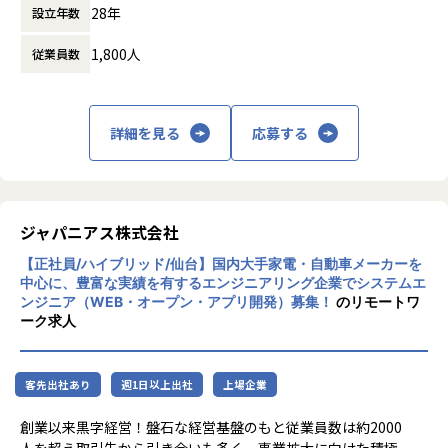
範囲でプロジェクトを選定。
28年
設立年数
た先端テクノロジーの中で「ジャパニアスだ
家族と一緒に過ごすことができ、好きな地域で安心して働
からできること」を見出し、日本のエンジニ
けます。
1,800人
従業員数
アリング業界から必要とされ続ける会社を目
指して事業拡大を続けています。
★基本給がベースUPしていく
基本給で勝負している会社です！技術手当等で大きく見せ
ることをしておりません。
詳細を見る
応募する
昇給は、基本給を上げていくため、賞与や残業代も必然的
に増えます。
★フォロー体制や研修制度/スタンバイ期間も給与100％保証
ジャパニアス株式会社
スタンバイ期間は、しっかりJ-collegeにて研修を準備。
ベテラン講師からリアルタイムで教わる事ができます！決
【正社員/ハイブリッド/仙台】国内大手家電・自動車メーカーを
して放置しない会社です。
中心に、豊富な実績を有するエンジニアリング企業でシステムエ
AIの知見が増えたり資格取得をバックアップしています！
ンジニア（WEB・オープン・アプリ開発）募集！
のリモートワ
（AIエンジニアコース/IT パスポート試験+基本情報技術者試
ーク求人
験コース/AWS 中級コース など）
★定期的な技術者面談を実施
客先出社あり
週1日以上出社
上場企業
1ヵ月半～2ヵ月に1度のペースで営業担当による技術者へ
の定期面談を実施。
創業以来黒字経営！盤石な経営基盤のもと従業員数は約2000
不満・不安をヒアリングすると同時に、自分が歩んでいき
人を超え取引先から引き合いも多く、事業拡大に向けた積極