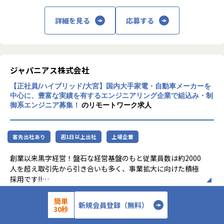
★転勤がない会社
地域愛採用を行っているため、基本的にご自宅から通える
詳細を見る
応募する
範囲でプロジェクトを選定。
家族と一緒に過ごすことができ、好きな地域で安心して働
けます。
ジャパニアス株式会社
★基本給がベースUPしていく
基本給で勝負している会社です！技術手当等で大きく見せ
【正社員/ハイブリッド/大宮】国内大手家電・自動車メーカーを
ることをしておりません。
中心に、豊富な実績を有するエンジニアリング企業で組込み・制
昇給は、基本給を上げていくため、賞与や残業代も必然的
御系エンジニア募集！
のリモートワーク求人
に増えます。
★フォロー体制や研修制度/スタンバイ期間も給与100％保証
客先出社あり
週1日以上出社
上場企業
スタンバイ期間は、しっかりJ-collegeにて研修を準備。
ベテラン講師からリアルタイムで教わる事ができます！決
創業以来黒字経営！盤石な経営基盤のもと従業員数は約2000
して放置しない会社です。
人を超え取引先から引き合いも多く、事業拡大に向けた積極
AIの知見が増えたり資格取得をバックアップしています！
採用です!!
（AIエンジニアコース/IT パスポート試験+基本情報技術者試
験コース/AWS 中級コース など）
ご志向／ご希望に応じて、プロジェクトを決定しますので、
簡単
400 〜 900 万円／年
想定年収
新規会員登録（無料）
30秒
是非面接でお話しください！
★定期的な技術者面談を実施