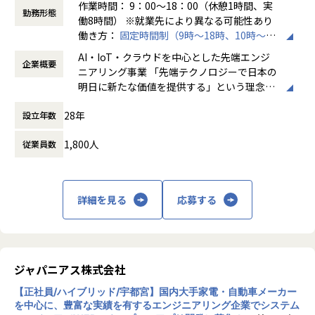
※ご志向・ご希望に応じて、プロジェクトを決定します
作業時間： 9：00～18：00（休憩1時間、実
勤務形態
※地元密着主義のため、地元の大手企業でのプロジェクト
働8時間） ※就業先により異なる可能性あり
を前提としています。
働き方：
固定時間制（9時～18時、10時～19
時など）
AI・IoT・クラウドを中心とした先端エンジ
＜魅力ポイント＞
企業概要
時間外労働の有無： 有（月平均20時間～30
ニアリング事業 「先端テクノロジーで日本の
★転勤がない会社
時間）
明日に新たな価値を提供する」という理念を
地域愛採用を行っているため、基本的にご自宅から通える
休憩時間： 60分
掲げ、当社はAI・IoT・クラウドをはじめとし
範囲でプロジェクトを選定。
28年
設立年数
た先端テクノロジーの中で「ジャパニアスだ
家族と一緒に過ごすことができ、好きな地域で安心して働
からできること」を見出し、日本のエンジニ
けます。
1,800人
従業員数
アリング業界から必要とされ続ける会社を目
指して事業拡大を続けています。
★基本給がベースUPしていく
基本給で勝負している会社です！技術手当等で大きく見せ
ることをしておりません。
詳細を見る
応募する
昇給は、基本給を上げていくため、賞与や残業代も必然的
に増えます。
★フォロー体制や研修制度/スタンバイ期間も給与100％保証
ジャパニアス株式会社
スタンバイ期間は、しっかりJ-collegeにて研修を準備。
ベテラン講師からリアルタイムで教わる事ができます！決
【正社員/ハイブリッド/宇都宮】国内大手家電・自動車メーカー
して放置しない会社です。
を中心に、豊富な実績を有するエンジニアリング企業でシステム
AIの知見が増えたり資格取得をバックアップしています！