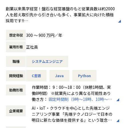
★定期的な技術者面談を実施
1ヵ月半～2ヵ月に1度のペースで営業担当による技術者へ
創業以来黒字経営！盤石な経営基盤のもと従業員数は約2000
の定期面談を実施。
人を超え取引先から引き合いも多く、事業拡大に向けた積極
不満・不安をヒアリングすると同時に、自分が歩んでいき
採用です!!
たいキャリアを共有し、スキルの向上とモチベーションの維
持に繋げています。
ご志向／ご希望に応じて、プロジェクトを決定しますので、
300 〜 900 万円／年
想定年収
是非面接でお話しください！
★リーダーによるフォロー
正社員
雇用形態
経験のある技術者をリーダーに任命し、技術者のフォロー
◆取引業界
ができる体制を整えています。
製造メーカー、通信キャリア、金融、流通、官公庁 等
リーダーと営業は月に1度会議の場を設けており、情報共
職種
システムエンジニア
有を行っております。
◆プロジェクト例
・ システム要件定義・設計（上流）SE
開発経験
C言語
Java
Python
【業務の変更の範囲】
・ システム実装・テスト（下流）PG
無
※ご志向・ご希望に応じて、プロジェクトを決定します
作業時間： 9：00～18：00（休憩1時間、実
勤務形態
※地元密着主義のため、地元の大手企業でのプロジェクト
働8時間） ※就業先により異なる可能性あり
を前提としています。
働き方：
固定時間制（9時～18時、10時～19
時など）
AI・IoT・クラウドを中心とした先端エンジ
＜魅力ポイント＞
企業概要
時間外労働の有無： 有（月平均20時間～30
ニアリング事業 「先端テクノロジーで日本の
★転勤がない会社
時間）
明日に新たな価値を提供する」という理念を
地域愛採用を行っているため、基本的にご自宅から通える
休憩時間： 60分
掲げ、当社はAI・IoT・クラウドをはじめとし