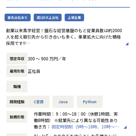
★定期的な技術者面談を実施
1ヵ月半～2ヵ月に1度のペースで営業担当による技術者へ
客先出社あり
週1日以上出社
上場企業
の定期面談を実施。
不満・不安をヒアリングすると同時に、自分が歩んでいき
創業以来黒字経営！盤石な経営基盤のもと従業員数は約2000
たいキャリアを共有し、スキルの向上とモチベーションの維
人を超え取引先から引き合いも多く、事業拡大に向けた積極
持に繋げています。
採用です!!
★リーダーによるフォロー
ご志向／ご希望に応じて、プロジェクトを決定しますので、
300 〜 900 万円／年
想定年収
経験のある技術者をリーダーに任命し、技術者のフォロー
是非面接でお話しください！
ができる体制を整えています。
正社員
雇用形態
リーダーと営業は月に1度会議の場を設けており、情報共
◆取引業界
有を行っております。
製造メーカー、通信キャリア、金融、流通、官公庁 等
職種
【業務の変更の範囲】
◆プロジェクト例
無
・ システム要件定義・設計（上流）SE
開発経験
C言語
Java
Python
・ システム実装・テスト（下流）PG
※ご志向・ご希望に応じて、プロジェクトを決定します
作業時間： 9：00～18：00（休憩1時間、実
勤務形態
※地元密着主義のため、地元の大手企業でのプロジェクト
働8時間） ※就業先により異なる可能性あり
を前提としています。
働き方：
固定時間制（9時～18時、10時～19
時など）
AI・IoT・クラウドを中心とした先端エンジ