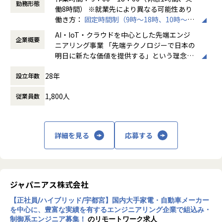
勤務形態
働8時間） ※就業先により異なる可能性あり
＜魅力ポイント＞
働き方：
固定時間制（9時～18時、10時～19
★転勤がない会社
時など）
AI・IoT・クラウドを中心とした先端エンジ
地域愛採用を行っているため、基本的にご自宅から通える
企業概要
時間外労働の有無： 有（月平均20時間～30
ニアリング事業 「先端テクノロジーで日本の
範囲でプロジェクトを選定。
時間）
明日に新たな価値を提供する」という理念を
家族と一緒に過ごすことができ、好きな地域で安心して働
休憩時間： 60分
掲げ、当社はAI・IoT・クラウドをはじめとし
けます。
28年
設立年数
た先端テクノロジーの中で「ジャパニアスだ
からできること」を見出し、日本のエンジニ
★基本給がベースUPしていく
1,800人
従業員数
アリング業界から必要とされ続ける会社を目
基本給で勝負している会社です！技術手当等で大きく見せ
指して事業拡大を続けています。
ることをしておりません。
昇給は、基本給を上げていくため、賞与や残業代も必然的
に増えます。
詳細を見る
応募する
★フォロー体制や研修制度/スタンバイ期間も給与100％保証
スタンバイ期間は、しっかりJ-collegeにて研修を準備。
ベテラン講師からリアルタイムで教わる事ができます！決
ジャパニアス株式会社
して放置しない会社です。
AIの知見が増えたり資格取得をバックアップしています！
【正社員/ハイブリッド/宇都宮】国内大手家電・自動車メーカー
（AIエンジニアコース/IT パスポート試験+基本情報技術者試
を中心に、豊富な実績を有するエンジニアリング企業で組込み・
験コース/AWS 中級コース など）
制御系エンジニア募集！
のリモートワーク求人