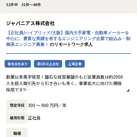
52件中 31件～40件
ジャパニアス株式会社
【正社員/ハイブリッド/大阪】国内大手家電・自動車メーカーを
中心に、豊富な実績を有するエンジニアリング企業で組込み・制
御系エンジニア募集！
のリモートワーク求人
客先出社あり
週1日以上出社
上場企業
創業以来黒字経営！盤石な経営基盤のもと従業員数は約2000
人を超え取引先から引き合いも多く、事業拡大に向けた積極
採用です!!
ご志向／ご希望に応じて、プロジェクトを決定しますので、
300 〜 900 万円／年
想定年収
是非面接でお話しください！
正社員
雇用形態
◆取引業界
製造メーカー、通信キャリア、金融、流通、官公庁 等
職種