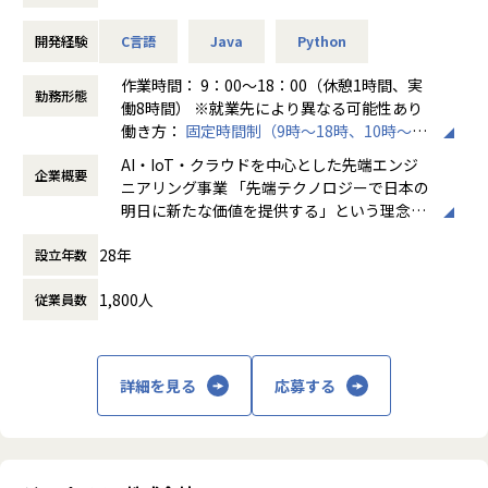
◆プロジェクト例
・ システム要件定義・設計（上流）SE
開発経験
C言語
Java
Python
・ システム実装・テスト（下流）PG
※ご志向・ご希望に応じて、プロジェクトを決定します
作業時間： 9：00～18：00（休憩1時間、実
勤務形態
※地元密着主義のため、地元の大手企業でのプロジェクト
働8時間） ※就業先により異なる可能性あり
を前提としています。
働き方：
固定時間制（9時～18時、10時～19
時など）
AI・IoT・クラウドを中心とした先端エンジ
＜魅力ポイント＞
企業概要
時間外労働の有無： 有（月平均20時間～30
ニアリング事業 「先端テクノロジーで日本の
★転勤がない会社
時間）
明日に新たな価値を提供する」という理念を
地域愛採用を行っているため、基本的にご自宅から通える
休憩時間： 60分
掲げ、当社はAI・IoT・クラウドをはじめとし
範囲でプロジェクトを選定。
28年
設立年数
た先端テクノロジーの中で「ジャパニアスだ
家族と一緒に過ごすことができ、好きな地域で安心して働
からできること」を見出し、日本のエンジニ
けます。
1,800人
従業員数
アリング業界から必要とされ続ける会社を目
指して事業拡大を続けています。
★基本給がベースUPしていく
基本給で勝負している会社です！技術手当等で大きく見せ
ることをしておりません。
詳細を見る
応募する
昇給は、基本給を上げていくため、賞与や残業代も必然的
に増えます。
★フォロー体制や研修制度/スタンバイ期間も給与100％保証