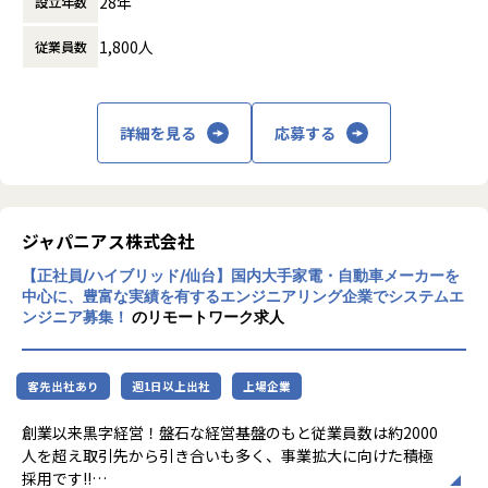
28年
設立年数
た先端テクノロジーの中で「ジャパニアスだ
からできること」を見出し、日本のエンジニ
★基本給がベースUPしていく
1,800人
従業員数
アリング業界から必要とされ続ける会社を目
基本給で勝負している会社です！技術手当等で大きく見せ
指して事業拡大を続けています。
ることをしておりません。
昇給は、基本給を上げていくため、賞与や残業代も必然的
に増えます。
詳細を見る
応募する
★フォロー体制や研修制度/スタンバイ期間も給与100％保証
スタンバイ期間は、しっかりJ-collegeにて研修を準備。
ベテラン講師からリアルタイムで教わる事ができます！決
ジャパニアス株式会社
して放置しない会社です。
AIの知見が増えたり資格取得をバックアップしています！
【正社員/ハイブリッド/仙台】国内大手家電・自動車メーカーを
（AIエンジニアコース/IT パスポート試験+基本情報技術者試
中心に、豊富な実績を有するエンジニアリング企業でシステムエ
験コース/AWS 中級コース など）
ンジニア募集！
のリモートワーク求人
★定期的な技術者面談を実施
1ヵ月半～2ヵ月に1度のペースで営業担当による技術者へ
客先出社あり
週1日以上出社
上場企業
の定期面談を実施。
不満・不安をヒアリングすると同時に、自分が歩んでいき
創業以来黒字経営！盤石な経営基盤のもと従業員数は約2000
たいキャリアを共有し、スキルの向上とモチベーションの維
人を超え取引先から引き合いも多く、事業拡大に向けた積極
持に繋げています。
採用です!!