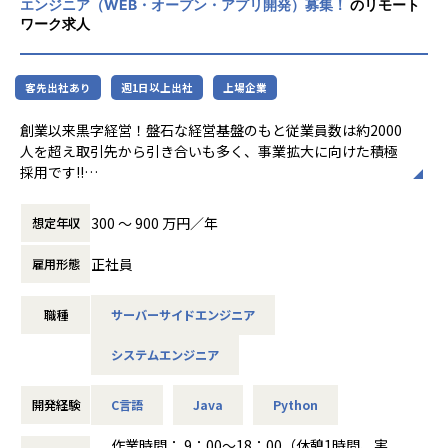
エンジニア（WEB・オープン・アプリ開発）募集！
のリモート
（AIエンジニアコース/IT パスポート試験+基本情報技術者試
ワーク求人
験コース/AWS 中級コース など）
★定期的な技術者面談を実施
客先出社あり
週1日以上出社
上場企業
1ヵ月半～2ヵ月に1度のペースで営業担当による技術者へ
の定期面談を実施。
創業以来黒字経営！盤石な経営基盤のもと従業員数は約2000
不満・不安をヒアリングすると同時に、自分が歩んでいき
人を超え取引先から引き合いも多く、事業拡大に向けた積極
たいキャリアを共有し、スキルの向上とモチベーションの維
採用です!!
持に繋げています。
ご志向／ご希望に応じて、プロジェクトを決定しますので、
300 〜 900 万円／年
想定年収
★リーダーによるフォロー
是非面接でお話しください！
経験のある技術者をリーダーに任命し、技術者のフォロー
正社員
雇用形態
ができる体制を整えています。
◆取引業界
リーダーと営業は月に1度会議の場を設けており、情報共
製造メーカー、通信キャリア、金融、流通、官公庁 等
有を行っております。
職種
サーバーサイドエンジニア
◆プロジェクト例
【業務の変更の範囲】
システムエンジニア
・ システム要件定義・設計（上流）SE
無
・ システム実装・テスト（下流）PG
※ご志向・ご希望に応じて、プロジェクトを決定します
開発経験
C言語
Java
Python
※地元密着主義のため、地元の大手企業でのプロジェクト
を前提としています。
作業時間： 9：00～18：00（休憩1時間、実