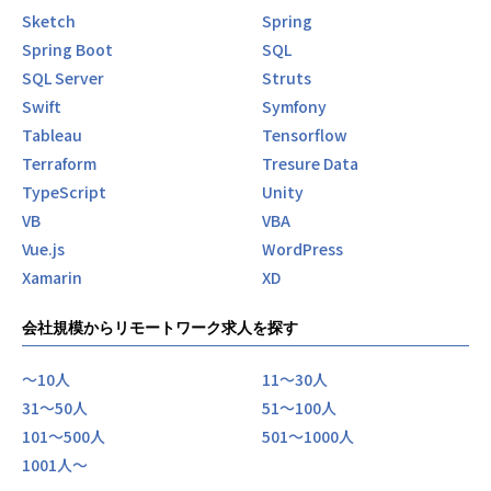
Sketch
Spring
Spring Boot
SQL
SQL Server
Struts
Swift
Symfony
Tableau
Tensorflow
Terraform
Tresure Data
TypeScript
Unity
VB
VBA
Vue.js
WordPress
Xamarin
XD
会社規模からリモートワーク求人を探す
〜10人
11〜30人
31〜50人
51〜100人
101〜500人
501〜1000人
1001人〜