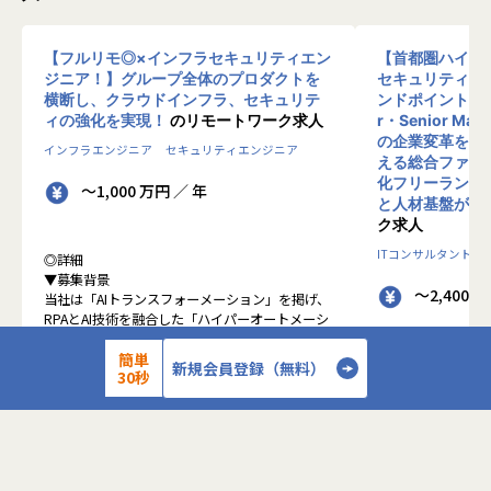
【フルリモ◎×インフラセキュリティエン
【首都圏ハイブ
ジニア！】グループ全体のプロダクトを
セキュリティコ
横断し、クラウドインフラ、セキュリテ
ンドポイントセキ
ィの強化を実現！
のリモートワーク求人
r・Senior Man
の企業変革を、
インフラエンジニア
セキュリティエンジニア
える総合ファー
化フリーランスで
～1,000 万円 ／ 年
と人材基盤があ
ク求人
ITコンサルタント
◎詳細
▼募集背景
～2,400 
当社は「AIトランスフォーメーション」を掲げ、
RPAとAI技術を融合した「ハイパーオートメーシ
ョン」の実現を推進しています。新規プロダクト
が続々と立ち上がる中、それらを支えるインフラ
簡単
◎詳細
新規会員登録（無料）
30秒
基盤・セキュリティ統制・監視体制を全社横断で
■お仕事内容
整備・強化していくフェーズにあります。
・EDR（CrowdS
現在、一部プロダクトのAWSからGoogle Cloud
プロジェクトのPM
への移行をはじめ、各プロダクトの脆弱性対応や
・顧客のエンドポ
セキュリティガバナンスの確立など、技術面から
キテクチャの構想
リードし、全社の基盤をセキュアかつスケーラブ
・SOC／MDR運