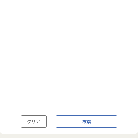
フルフレックス制
裁量労働制
語学・国籍から探す
英語力必須
英語力尚可（英語活用環境あり）
外国籍の方OK
クリア
検索