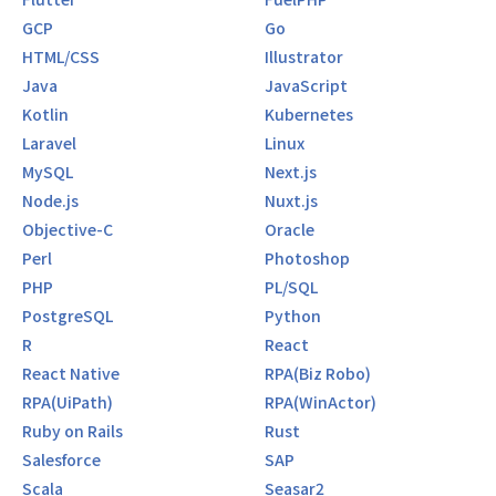
GCP
Go
HTML/CSS
Illustrator
Java
JavaScript
Kotlin
Kubernetes
Laravel
Linux
MySQL
Next.js
Node.js
Nuxt.js
Objective-C
Oracle
Perl
Photoshop
PHP
PL/SQL
PostgreSQL
Python
R
React
React Native
RPA(Biz Robo)
RPA(UiPath)
RPA(WinActor)
Ruby on Rails
Rust
Salesforce
SAP
Scala
Seasar2