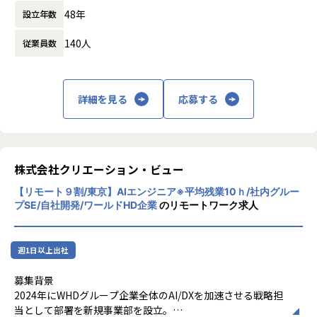
・残業月10時間程度
・バックオフィス関連の自社サービスの上流から携わること
48年
設立年数
時間外労働の有無： 有（月平均10時間～15
・リモートワーク併用可（週２日程度）
ができます。
時間）
※入社後1か月程度は出社となります。業務に慣れてきたら
労務業務や確定申告などもシステム化しているため、会
140人
従業員数
休憩時間： 45分
リモート可
計・税務・社会保険といった日常生活にも役立つ知識が身に
・フレックス制度有（10:00～15:00コアタイム）
つきます。
・育休・産休取得実績あり（男性の取得実績もあり、非常に
取得しやすい環境です。）
詳細を見る
応募する
・住宅手当月2万円支給
■エフアンドエムネット株式会社について
・情報処理技術者手当（例：応用情報技術者は月1万円支給
昨今日本企業は、人手不足に直面し、生産性の向上や人事戦
ほか）
略を掲げ働き方改革を推進しています。
・家族手当：配偶者/2万円、第1子/1万円、以降/5,000円
しかしながら、労務・人事領域のルーティン業務がそのボト
・退職金制度有（在籍５年以上が対象）
株式会社クリエーション・ビュー
ルネックとなっています。
わたしたちは、クラウド型人事労務管理システムを主軸に
【リモート９割/東京】AIエンジニア※平均残業10ｈ/社内グルー
「人がやるべきこと」に集中できるよう、ITの分野から企
プSE/自社開発/ワールドHD企業
のリモートワーク求人
■当社システム開発事業の特徴
業、事業主を支援していきます。
（1）社会インフラ分野ほか…高速道路料金所システム／航
空管制システム／鉄道運行管理システム／携帯電話通信網シ
【業務の変更の範囲】
週1日以上出社
ステム開発ほか
会社の定める範囲の業務
（2）金融分野…銀行営業店システム開発／ATMシステム開
募集背景
発／生命保険会社システム開発／損害保険会社システム開発
2024年にWHDグループ企業全体のAI/DXを加速させる戦略担
／銀行統合に伴うシステム再構築ほか
当として部署を新規事業部を設立。
※メガバンクと直取引しております。