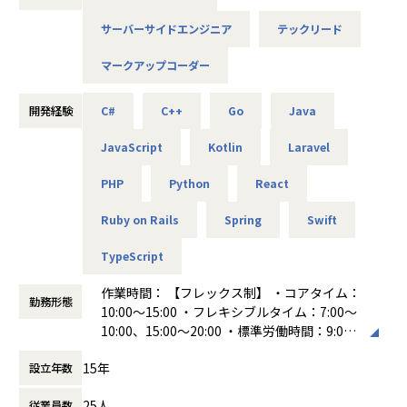
す。
サーバーサイドエンジニア
テックリード
要件定義から保守・運用までをワンストップで対応し、プロ
トタイプを活用した仕様の明確化により、開発の手戻りを最
マークアップコーダー
小限に抑えています。
また、ローコード・ノーコードの導入支援や、AIを活用した
開発体制の模索など、効率的かつ柔軟な開発手法にも挑戦し
開発経験
C#
C++
Go
Java
ています。
JavaScript
Kotlin
Laravel
バルテス・イノベーションズは、技術力と品質へのこだわり
を武器に、エンジニアが成長できる環境を提供しています。
PHP
Python
React
新たなチャレンジを求める方にとって、最適なフィールドが
ここにあります。
Ruby on Rails
Spring
Swift
■魅力
TypeScript
3つの魅力
1.大手企業との取引多数
作業時間： 【フレックス制】 ・コアタイム：
テスト会社大手バルテスの引き合いで、エンタープライズ企
勤務形態
10:00～15:00 ・フレキシブルタイム：7:00～
業の案件が多くあります。
10:00、15:00～20:00 ・標準労働時間：9:00
～18:00
2.新技術への挑戦が可能
15年
設立年数
働き方：
フレックス制（コアタイムあり）
この規模の企業としてはめずらしく、３Dやメタバース案件
時間外労働の有無： 有（月平均10時間）
も請け負う当社では
25人
従業員数
休憩時間： 60分