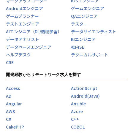
マークアップコーダー
iOSエンジニア
この規模の企業としてはめずらしく、３Dやメタバース案件
Androidエンジニア
ゲームエンジニア
も請け負う当社では、ご自身の得意分野を通常業務としなが
ら、未経験で興味のある分野にも飛び込めます。
ゲームプランナー
QAエンジニア
テストエンジニア
テスター
◎成長を支える教育制度
AIエンジニア（DL/機械学習）
データサイエンティスト
バルテスグループでは、「人を育てる」ことを重要視してい
データアナリスト
BIエンジニア
ます。
社員の成長を会社全体で支えるをテーマに、エンジニア向け
データベースエンジニア
社内SE
情報サイトの一般公開や、社外へ向けて展開している研修事
ヘルプデスク
テクニカルサポート
業のプログラムを、社員が無償で受けられることもその一環
CRE
です。
開発経験からリモートワーク求人を探す
☆Qbook（キューブック） 【ソフトウェア品質向上のため
の情報プラットフォーム】
Access
ActionScript
https://www.qbook.jp/column/1807.html
AD
Android(Java)
☆バルゼミ 【社員のスキルアップと専門性の向上を支援す
Angular
Ansible
るための教育プログラム】
AWS
Azure
https://note.valtes.co.jp/n/nc8d616862e1f
C#
C++
CakePHP
COBOL
募集背景