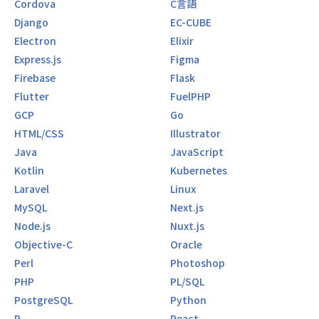
当社では、複数の自社サービスおよび受託開発案件の拡大に
Cordova
C言語
伴い、Webアプリケーションやモバイルアプリの新規開発・
Django
EC-CUBE
保守運用に対応できるフルスタックエンジニアの採用を強化
Electron
Elixir
しています。特に、クラウド環境（AWS等）での開発や、AI
Express.js
Figma
を用いた開発業務効率化に興味のある人材を歓迎します。
Firebase
Flask
仕事内容
Flutter
FuelPHP
・Webアプリケーションの設計・開発・テスト・運用
GCP
Go
・モバイルアプリ（iOS/Android）の開発支援
HTML/CSS
Illustrator
・フロントエンド（React, Vue.js等）とバックエンド（Nod
e.js, Python, Java等）の両方を担当
Java
JavaScript
・CI/CDパイプラインの設計・構築
Kotlin
Kubernetes
・UI/UX改善提案と実装
Laravel
Linux
・テスト設計・実施（QAチームとの連携）
MySQL
Next.js
Node.js
Nuxt.js
【開発環境】
Objective-C
Oracle
言語：JavaScript（TypeScript）、PHP、Python、Java、
Perl
Photoshop
C、C++、C#、VB.NET、Ruby、Kotlin、Swift、Objective-
PHP
PL/SQL
c、Delphi
PostgreSQL
Python
フレームワーク：React、Next.js、Vue.js、Laravel、Spring
Boot、Django
R
React