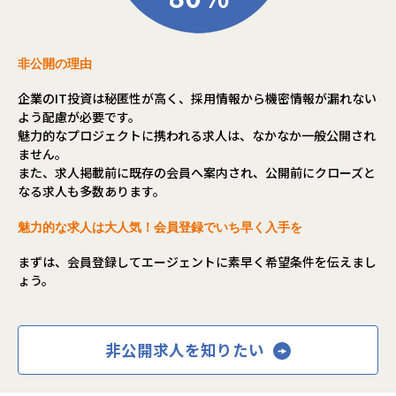
伴い、Webアプリケーションやモバイルアプリの
新規開発・保守運用に対応できるフルスタックエンジニアの
採用を強化しています。
特に、クラウド環境（AWS等）での開発や、AIを用いた開発
非公開の理由
業務効率化に興味のある人材を歓迎します。
企業のIT投資は秘匿性が高く、採用情報から機密情報が漏れない
■仕事内容
よう配慮が必要です。
・Webアプリケーションの設計・開発・テスト・運用
魅力的なプロジェクトに携われる求人は、なかなか一般公開され
・モバイルアプリ（iOS/Android）の開発支援
ません。
・フロントエンド（React, Vue.js等）とバックエンド（Nod
また、求人掲載前に既存の会員へ案内され、公開前にクローズと
e.js, Python, Java等）の両方を担当
なる求人も多数あります。
・CI/CDパイプラインの設計・構築
・UI/UX改善提案と実装
魅力的な求人は大人気！会員登録でいち早く入手を
・テスト設計・実施（QAチームとの連携）
まずは、会員登録してエージェントに素早く希望条件を伝えまし
ょう。
事業の紹介
当社バルテス・イノベーションズは、2012年の設立以来、D
X推進と最先端技術の活用を通じて、企業のビジネス変革を
非公開求人を知りたい
支援してきました。Web・モバイルアプリ開発、VR/AR/3D
技術、クラウドソリューション、サイバーセキュリティな
ど、多岐にわたるサービスを提供し、製造業や官公庁など多