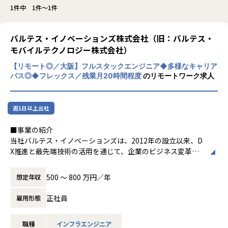
1件中 1件～1件
バルテス・イノベーションズ株式会社（旧：バルテス・
モバイルテクノロジー株式会社）
【リモート◎／大阪】フルスタックエンジニア◆多様なキャリア
パス◎◆フレックス／残業月20時間程度
のリモートワーク求人
週1日以上出社
■事業の紹介
当社バルテス・イノベーションズは、2012年の設立以来、D
X推進と最先端技術の活用を通じて、企業のビジネス変革を
支援してきました。
Web・モバイルアプリ開発、VR/AR/3D技術、クラウドソリ
500 〜 800 万円／年
想定年収
ューション、サイバーセキュリティなど、多岐にわたるサー
ビスを提供し、製造業や官公庁など多様な業界で実績を積み
正社員
雇用形態
重ねています。
当社の強みは、親会社であるバルテス株式会社のソフトウェ
職種
インフラエンジニア
アテストのノウハウを活かした高品質な開発体制にありま