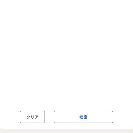
フルフレックス制
裁量労働制
語学・国籍から探す
英語力必須
英語力尚可（英語活用環境あり）
外国籍の方OK
クリア
検索