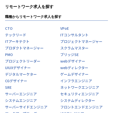
様な業界で実績を積み重ねています。
リモートワーク求人を探す
当社の強みは、親会社であるバルテス株式会社のソフトウェ
アテストのノウハウを活かした高品質な開発体制にありま
職種からリモートワーク求人を探す
す。要件定義から保守・運用までをワンストップで対応し、
プロトタイプを活用した仕様の明確化により、開発の手戻り
CTO
VPoE
を最小限に抑えています。
テックリード
ITコンサルタント
また、ローコード・ノーコードの導入支援や、AIを活用した
開発体制の模索など、効率的かつ柔軟な開発手法にも挑戦し
ITアーキテクト
プロジェクトマネージャー
ています。
プロダクトマネージャー
スクラムマスター
バルテス・イノベーションズは、技術力と品質へのこだわり
PMO
ブリッジSE
を武器に、エンジニアが成長できる環境を提供しています。
プロジェクトリーダー
webデザイナー
新たなチャレンジを求める方にとって、最適なフィールドが
UIUXデザイナー
webディレクター
ここにあります。
デジタルマーケター
ゲームデザイナー
魅力
CGデザイナー
インフラエンジニア
■3つの魅力
SRE
ネットワークエンジニア
◎大手企業との取引多数
サーバーエンジニア
セキュリティエンジニア
テスト会社大手バルテスの引き合いで、エンタープライズ企
業の案件が多くあります。
システムエンジニア
システムディレクター
サーバーサイドエンジニア
フロントエンドエンジニア
◎新技術への挑戦が可能