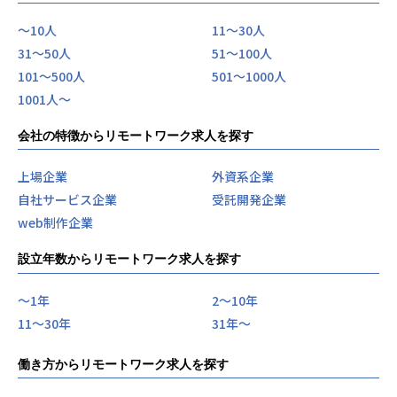
※いずれも必須
〜10人
11〜30人
31〜50人
51〜100人
・Webアプリケーション開発経験（フロントエンド／バック
101〜500人
501〜1000人
エンド両方）
1001人〜
・Gitを用いたチーム開発経験
・React、Vue.js、Laravel、Spring Bootなどいずれかのフ
会社の特徴からリモートワーク求人を探す
レームワーク経験
・日本語による円滑なコミュニケーションができる方（N1レ
ベルまたは日本での2年以上の就業経験）
上場企業
外資系企業
自社サービス企業
受託開発企業
【歓迎】
web制作企業
※必須ではありません
設立年数からリモートワーク求人を探す
・TypeScript、Next.js、Docker、AWSなどの利用経験
〜1年
2〜10年
・テスト設計・自動化の経験
11〜30年
31年〜
・アジャイル開発経験
・AIを活用した開発経験
働き方からリモートワーク求人を探す
【求める人物像】