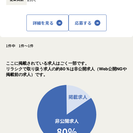
ご自身の得意分野を通常業務としながら、未経験で興味のあ
る分野にも飛び込めます。
3.成長を支える教育制度
詳細を見る
応募する
バルテスグループでは、「人を育てる」ことを重要視してい
ます。
社員の成長を会社全体で支えるをテーマに、エンジニア向け
1件中 1件～1件
情報サイトの一般公開や
社外へ向けて展開している研修事業のプログラムを、社員が
無償で受けられることもその一環です。
ここに掲載されている求人はごく一部です。
リラシクで取り扱う求人の約80％は非公開求人（Web公開NGや
☆Qbook（キューブック） 【ソフトウェア品質向上のため
掲載前の求人）です。
の情報プラットフォーム】
https://www.qbook.jp/column/1807.html
☆バルゼミ 【社員のスキルアップと専門性の向上を支援す
るための教育プログラム】
https://note.valtes.co.jp/n/nc8d616862e1f
■募集背景
当社では、複数の自社サービスおよび受託開発案件の拡大に