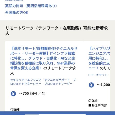
メントキャリア
英語力尚可（英語活用環境あり）
プロジェクトの推進やチームの育成を担うマネジメント職へ
外国籍の方OK
のステップアップも可能です。
技術と人をつなぐ役割として、組織全体の成果に貢献するや
りがいがあります。
リモートワーク（テレワーク・在宅勤務）可能な新着求
人
・自社サービスのプロダクトオーナーへのステップアップ
事業視点を持ち、サービスの方向性を決定するプロダクトオ
ーナーとしてのキャリアも目指せます。
【基本リモート/首都圏在住/テクニカルサ
【ハイブリ/大
ユーザー価値の最大化に向けて、企画・開発をリードする中
ポート・リーダー候補】ITインフラ領域
エンジニア/マ
心的な存在となります。
に特化し、クラウド・自動化・AIなど先
用に特化し、10
端技術を積極的に取り入れ、SIer業界の
を総合的に支援
常識を変える企業！
のリモートワーク求
ニー！
のリモー
【業務の変更の範囲】
人
会社の定める範囲
ITアーキテクト
プ
セキュリティエンジニア
テクニカルサポート
プ
ロジェクトマネージャー
プロジェクトリーダー
～1,200 
～700 万円 ／ 年
◎詳細
■お仕事内容
◎詳細
■業務内容
●クライアントの