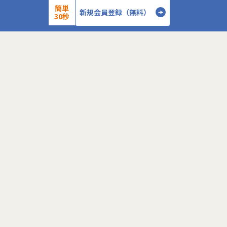
0-WANでは、ゼロトラストの考え方を用いた新
簡単
データを蓄積・加
新規会員登録（無料）
30秒
しいネットワークセキュリティの形をお客様にご
に活用する BI(Busin
提案し、お客様環境でゼロトラストを実現するた
システムの導入か
めのさまざまな支援を行っています。
す。またクラウド
各メンバーの得意分野を組み合わせ、チームワー
想から実施します
クを重視してゼロトラスト事業を推進していま
す。
●クライアントの要
詳細を見る
設計、実装まで、
本求人で採用する方には、テクニカルサポートや
って頂きます。
SI案件のメンバー参画を通じて、エンジニアとし
●主に要件定義か
てのスキルアップを目指していただきます。
発だけでなく、D
＜
＞
エンジニアとしての高いスキルに加えて、チャレ
理、エンドユーザ
ンジ精神、未経験分野にも積極的に取り組む情熱
など、幅広い経験
がある方を募集しています。
アアップが可能な
●エンドユーザー
面接においては業務内容におけるマッチングとご
あり、要件定義な
自身が目指される方向性を確認し、適切なチーム
へのアサインを検討します。
採用後は、入社研修の後、下記のチームへの配属
こちらの求人に応募します
となり、業務をお任せいたします。
・テクニカルサポートチーム
成長意欲が高ければ高いほど、適切に成長支援す
応募する
る機会(案件)を用意します。
■メンバー構成