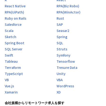
インフラ：AWS（EC2, S3, RDS, Lambda, CloudFront）、G
React Native
RPA(Biz Robo)
CP、Docker、Terraform
RPA(UiPath)
RPA(WinActor)
CI/CD：GitHub Actions、CircleCI、Jenkins、Docker
Ruby on Rails
Rust
DB：MySQL、PostgreSQL、MongoDB、DynamoDB、Am
azon RDS、Amazon Aurora、Amazon DynamoDB、Azur
Salesforce
SAP
e SQL Database、Azure Cosmos DB
Scala
Seasar2
その他：Figma、Slack、Notion、Jira、Confluence、GitH
Sketch
Spring
ub、GitLab
Spring Boot
SQL
【ポジションの魅力】
SQL Server
Struts
Swift
Symfony
・多様な技術スタックに触れられる環境
Tableau
Tensorflow
・自社サービスと受託開発の両方に関われる
Terraform
Tresure Data
・エンジニア主導の開発体制
・リモートワーク・フレックス制度あり
TypeScript
Unity
・キャリアパスが豊富（スペシャリスト／マネジメント）
VB
VBA
・高品質な開発体制とプロトタイプ活用による効率的な開発
Vue.js
WordPress
・要件定義からテスト・運用まで一貫した開発を経験可能
Xamarin
XD
応募要件
会社規模からリモートワーク求人を探す
【必須】