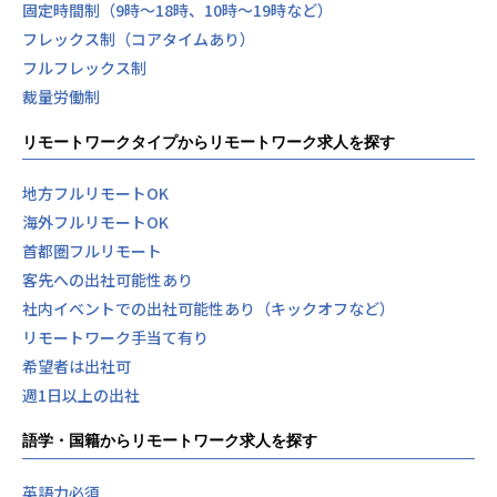
固定時間制（9時～18時、10時～19時など）
・技術への探究心が強く、学習意欲が高い方
フレックス制（コアタイムあり）
・チームでのコミュニケーションを大切にできる方
フルフレックス制
・課題解決に向けて主体的に動ける方
・多様な技術に柔軟に対応できる方
裁量労働制
【学歴】
リモートワークタイプからリモートワーク求人を探す
高卒以上
地方フルリモートOK
海外フルリモートOK
■将来のキャリアと魅力
首都圏フルリモート
当社では、個々の志向や強みに応じた多様なキャリアパスを
客先への出社可能性あり
ご用意しています。
技術を追求したい方から、チームを牽引する立場を目指す方
社内イベントでの出社可能性あり（キックオフなど）
まで、それぞれが理想のキャリアを築ける環境です。
リモートワーク手当て有り
・スペシャリストとして技術を極める道
希望者は出社可
特定分野の技術を深く掘り下げ、社内外から信頼されるエキ
週1日以上の出社
スパートとして活躍できます。
最新技術の研究や技術戦略の立案など、技術力を最大限に発
語学・国籍からリモートワーク求人を探す
揮できるポジションです。
・プロジェクトマネージャーやテックリードとしてのマネジ
英語力必須