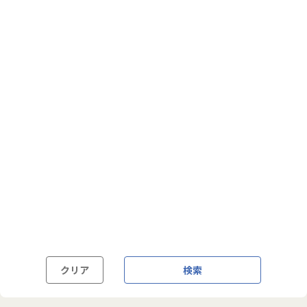
フルフレックス制
裁量労働制
語学・国籍から探す
英語力必須
英語力尚可（英語活用環境あり）
外国籍の方OK
クリア
検索