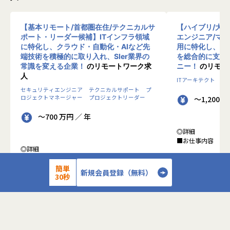
【基本リモート/首都圏在住/テクニカルサ
【ハイブリ/大
ポート・リーダー候補】ITインフラ領域
エンジニア/マ
に特化し、クラウド・自動化・AIなど先
用に特化し、10
端技術を積極的に取り入れ、SIer業界の
を総合的に支援
常識を変える企業！
のリモートワーク求
ニー！
のリモー
人
ITアーキテクト
プ
セキュリティエンジニア
テクニカルサポート
プ
ロジェクトマネージャー
プロジェクトリーダー
～1,200 
～700 万円 ／ 年
◎詳細
■お仕事内容
◎詳細
■業務内容
●クライアントの
0-WANでは、ゼロトラストの考え方を用いた新
簡単
データを蓄積・加
新規会員登録（無料）
30秒
しいネットワークセキュリティの形をお客様にご
に活用する BI(Busin
提案し、お客様環境でゼロトラストを実現するた
システムの導入か
めのさまざまな支援を行っています。
す。またクラウド
各メンバーの得意分野を組み合わせ、チームワー
想から実施します
クを重視してゼロトラスト事業を推進していま
す。
●クライアントの要