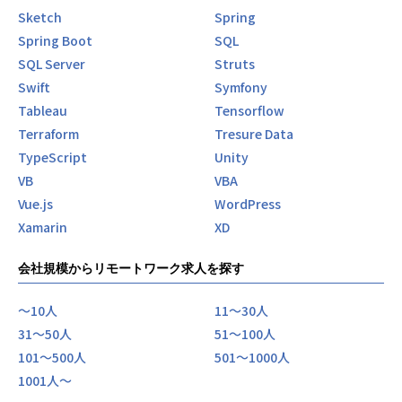
Sketch
Spring
Spring Boot
SQL
SQL Server
Struts
Swift
Symfony
Tableau
Tensorflow
Terraform
Tresure Data
TypeScript
Unity
VB
VBA
Vue.js
WordPress
Xamarin
XD
会社規模からリモートワーク求人を探す
〜10人
11〜30人
31〜50人
51〜100人
101〜500人
501〜1000人
1001人〜