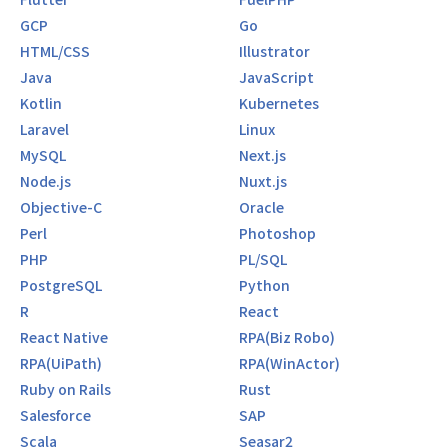
GCP
Go
HTML/CSS
Illustrator
Java
JavaScript
Kotlin
Kubernetes
Laravel
Linux
MySQL
Next.js
Node.js
Nuxt.js
Objective-C
Oracle
Perl
Photoshop
PHP
PL/SQL
PostgreSQL
Python
R
React
React Native
RPA(Biz Robo)
RPA(UiPath)
RPA(WinActor)
Ruby on Rails
Rust
Salesforce
SAP
Scala
Seasar2