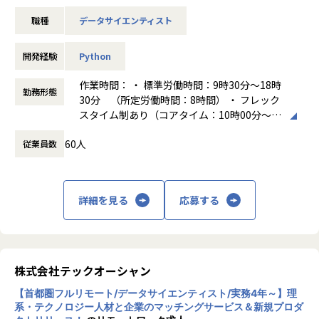
具体的な業務の例
クレジットカードデータをはじめとする複数のビッグデータ
職種
データサイエンティスト
● 機械学習や統計を用いたデータの解析
を用いて官公庁や地方自治体の課題解決をするチームにジョ
● データを解析するツールやシステムの開発
インしていただきます。
● データの加工やクレンジングを行うツールの開発
具体的には、官公庁のデータ分析や生成AI活用に関する入札
開発経験
Python
● 既存のツールおよび技術や理論に対しての技術調査
案件や地方自治体向けにオルタナティブデータを活用して経
● コンサルティング事業への知見の共有や設計のレビュー等
済動向の把握や観光・消費分析を主導いただきます。
作業時間： ・ 標準労働時間：9時30分～18時
勤務形態
の技術支援
30分 （所定労働時間：8時間） ・ フレック
【具体的な業務内容】
スタイム制あり（コアタイム：10時00分～14
※業務は経験や適性に応じてお任せします
・不動産企業から官公庁・自治体まで、幅広い業界の課題に
時30分 フレキシブルタイム：8時00分～10
対しデータ分析を通じて課題解決を支援
60人
従業員数
時00分、14時30分～20時00分）
truestarで働くメリット（個別）
・不動産領域では、需要予測・商圏分析・営業リスト作成な
働き方：
フレックス制（コアタイムあり）
● Snowflake Data Superheroをはじめとした優秀な人材と
どの分析を実施し、「DataLens店舗開発」などプロダクト
時間外労働の有無： 有（月平均15時間）
協働しながらデータサイエンティストとしての能力を高める
へ知見を実装
休憩時間： 60分
詳細を見る
応募する
ことができます
・データマート開発やバックエンド実装を担い、エンジニ
● ツールやシステムの開発を通じてエンジニアとして開発力
ア・デザイナーと連携したUI設計も推進
や課題解決能力を高めることができます
・官公庁・自治体では、データドリブンな意思決定支援や施
● プロダクトの販売戦略などデータサイエンティストとして
策提案を実施し、課題解決に向けたインサイトを提供
意外の領域にも希望すれば関わることができ、ビジネス観点
株式会社テックオーシャン
での能力の向上も見込めます
■社員インタビュー
● 技術や理論の検証の過程で様々なツールに触れることがで
・“ 分析×エンジニアリング ”で新規プロダクトを「創って、
【首都圏フルリモート/データサイエンティスト/実務4年～】理
きます
系・テクノロジー人材と企業のマッチングサービス＆新規プロダ
育てる」アナリティクスエンジニアの挑戦