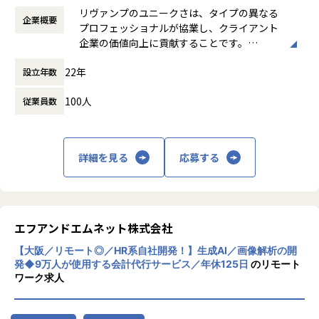
にチャレンジできます。小さな組織だからこそ、基盤づくり
働き方：
フルフレックス制
【リヴァンプのクライアント様一例】
リヴァンプのユニークさは、タイプの異なる
や仕組み化に一から関わることができ、組織が拡大していく
企業概要
時間外労働の有無： 有（月平均20時間）
資生堂、大創産業（ダイソー）、KOSE、FANCL、ユニ・チ
プロフェッショナルが協業し、クライアント
プロセスを間近で経験できるのも大きな魅力です。
休憩時間： 60分
ャーム、ファイントゥデイ、LUMINE、HANDS、メルカリ、
企業の価値向上に貢献することです。
将来的には、プロダクトデータを活用したオファー受諾率や
日本生命、
200名以上の優秀なメンバーが企業再生や基
契約継続率の改善に加え、経営層へのデータ提供や意思決定
22年
設立年数
幹システムの開発・刷新、コスト削減や業務
支援など、分析の幅をさらに広げていただきます。
【プロジェクトの一例】
改革、ファンド投資先のバリューアップ支
これにより、データサイエンティストとしての専門性を深め
・EC／アプリ：オンライン受注／予約システムの開発、ユー
100人
従業員数
援、一流クリエイターとのマーケティング支
つつ、事業成長と組織拡大を両輪で支えるキャリアを築くこ
ザーが利用するスマフォアプリの開発
援やDX支援など、多岐に渡る内容で様々な企
とができます。
・業務システム：店舗の受注／接客システムの開発、従業員
業の経営を支援しています。
が利用する店舗ポータル・業務用アプリの開発
【業務の変更の範囲】
・顧客基盤：基幹システムと顧客情報/業績/KPIを管理し活用
詳細を見る
応募する
その他会社サービスおよび運営に関わる業務一式
する基盤の開発
【採用背景】
一気通貫でご支援しているリヴァンプへの期待や対応スコー
エフアンドエムネット株式会社
プが、更に広がっています。この広がりに対して、一緒に推
進して価値を生める方にジョイン頂きたいです。
【大阪／リモート◎／HR系自社開発！】生成AI／画像解析の開
発◆9万人が使用する会計代行サービス／年休125日
のリモート
【業務の変更の範囲】
ワーク求人
会社の定める業務