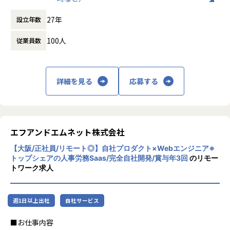
時間外労働の有無： 有（月平均10時間）
・データ収集・前処理・整理・クレンジング
27年
設立年数
休憩時間： 60分
・RAG、LangGraphなどを用いたAIエージェントの構築
・大規模ベクトル検索システムの構築
100人
従業員数
・生成AIの研究・実験・応用検討
■ポジションの魅力
詳細を見る
応募する
・他社のAPIを利用しているのではなく、自社でモデル作成
を一貫して行っているため、モデル作成の全工程に携わるこ
とができます。
・技術に対しての投資も積極的で、裁量権も大きいのが特徴
です。自分から新しい技術やプロジェクトを提案し、実行に
エフアンドエムネット株式会社
移すことができます。
【大阪/正社員/リモート◎】自社プロダクト×Webエンジニア※
・ベトナムでトップ100企業に選出されている有名研究機関
トップシェアの人事労務Saas/完全自社開発/賞与年3回
のリモー
と共同研究開発を行っており、最先端の研究機関と協業がで
トワーク求人
きます。
・在籍しているメンバーも国際色が豊かで、様々なバックグ
ラウンドから知見を持ち寄り、よりよい開発に活かすことが
週1日以上出社
自社サービス
できます。
■お仕事内容