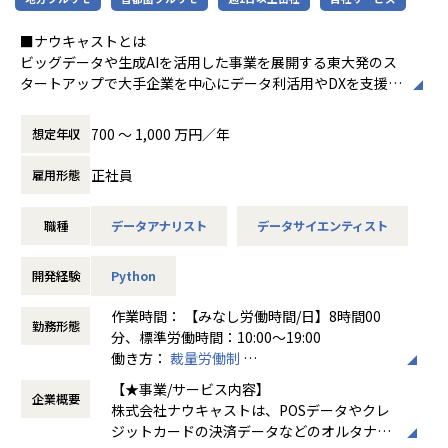
・論文ベースの調査・実装および、独自手法の考案・実装
ップを行っています。
・機械学習モデルをエッジデバイスで動作させるための軽量
・メンターとの1on1 MTG：随時実施、特に入社直後は集中
■ナウキャストとは
化および最適化
的に実施
ビッグデータや生成AIを活用した事業を展開する東大発のス
・モデル設計、実験管理、評価結果まとめ、ネクストアクシ
・上長との1on1 MTG：隔週開催
タートアップで大手企業を中心にデータ利活用やDXを支援す
ョン整理
・雑談会（ざっくばらんに会話する交流会、任意参加）：毎
る企業です。
など
週開催
クレジットカードデータやPOSデータ、位置情報データとい
700 〜 1,000 万円／年
想定年収
・知識共有セミナー（過去の事例やインプット内容の共有)：
った様々なオルタナティブデータを活用した企業の意思決定
【ポジションの強み】
毎週開催
をサポートする事業や
・エッジでのモデル開発や実際に社会で稼働するモデルの作
正社員
雇用形態
・レビュー会（プロジェクトのアウトラインの事前検討・改
データ基盤構築支援や生成AI開発を通じ、世の中の意思決定
成・評価・監視に関われること
善）：随時開催
を円滑にする事業を展開しております。
・PoC止まりではなく、実践的なAI開発やアルゴリズム実装
・ビアバッシュ（経営陣も参加してざっくばらんに飲み食い
職種
データアナリスト
データサイエンティスト
の経験が積めること
する会）：毎週金曜日17時から開催
■ナウキャストが提供しているサービス
・エッジデバイスの専門性とともに、JTCにはない現代的な
・全社MTG：毎週開催、毎四半期頭に会場を確保して開催
- POSデータやクレカデータを用いた機関投資家向けの分析
開発スキルが身につくこと
開発経験
Python
など
サービス「AlternaData」
・裁量を持ってプロジェクトをリードする経験が積めること
- JCBカードの決済データを用いた業界別消費動向指標「JCB
作業時間： 【みなし労働時間/日】8時間00
<チームの雰囲気>
勤務形態
消費NOW」
分、標準労働時間：10:00～19:00
【Ideinの強み】
・各エンジニアが担当プロジェクトに集中して取り組む
- 日経POSデータを用いた日次物価指数「日経CPINow」
働き方：
裁量労働制
・Deep Learningモデルの推論を高速化する独自のコンパイ
・セミナーやレビュー会を通じた技術交流
- HRogの求人広告データを用いた募集賃金指数・求人数指数
時間外労働の有無： 有（月平均0時間～20時
ラ技術を保有すること
・裁量労働制、リモート主体で柔軟に働く
【★事業/サービス内容】
「HRog賃金Now」
企業概要
間）
・モデル設計や最適化において、計算機リソースを考慮した
株式会社ナウキャストは、POSデータやクレ
- 商業不動産を対象にデータ活用・DXを支援するサービス
休憩時間： 60分
開発に関する知見を有しており、競争力が高いこと
【使用言語など】
ジットカードの決済データなどのオルタナテ
「DataLensHub」シリーズ
・独自の技術力を活かした事業展開を進められていること