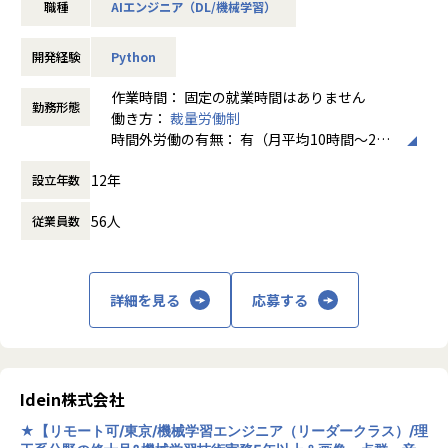
職種
AIエンジニア（DL/機械学習）
【企業ミッション】
「実世界のあらゆる情報をソフトウェアで扱えるようにす
る」
開発経験
Python
実世界データを処理する機械学習を中心として、マーケット
での課題解決に資する先端技術を開発・検証すること
作業時間： 固定の就業時間はありません
勤務形態
働き方：
裁量労働制
【部署のミッション】
時間外労働の有無： 有（月平均10時間～20
経験やスキルを活かすとともに新たに学び、自社やクライア
時間）
ントの課題を解決する機械学習技術を開発し、世に出して価
12年
設立年数
休憩時間： 60分
値創造を導く
56人
従業員数
【募集ポジションの責務】
ミッションの実現に向けて、ドメイン課題を解決する機械学
習アルゴリズムの開発を実施していただきます。
詳細を見る
応募する
また、次世代モビリティ分野に活用する機械学習技術の開発
実務に加え、技術的課題の特定や解決までの計画立案につい
てもリーダークラスとともに実施していただきます。
※本ポジションは、受託開発事業を主に行うAI開発部のエン
Idein株式会社
ジニア募集です。
★【リモート可/東京/機械学習エンジニア（リーダークラス）/理