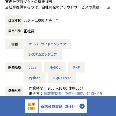
▼自社プロダクトの開発担当
■入社後のキャリアと成長環境
当社が提供するのは、自社開発のクラウドサービスや業務支
・生成AI・RAG・LLM応用プロジェクトに中心メンバーとし
援システム。
て関与
ユーザーの声を受け止め、エンジニア自らが企画・設計・実
・研究〜設計〜運用まで一貫して関われる環境
550 〜 1,000 万円／年
想定年収
装・運用まで一貫して関われる環境です。
・将来的には技術リード、AIプロダクトマネージャーなどの
サービスごとに開発チームが分かれており、スキルや志向に
役割も選択可能
正社員
雇用形態
応じて配属を決定しています。
・自社サービスのため、ユーザーからのフィードバックをも
とに継続改善できる土壌あり"
職種
サーバーサイドエンジニア
＜具体的な業務イメージ＞
システムエンジニア
以下のような環境で、技術とプロダクトに真剣に向き合いた
■エフアンドエムネット株式会社について
い方に最適です。
昨今日本企業は、人手不足に直面し、生産性の向上や人事戦
・モダンな技術選定（PHP/Laravel、React/Next.js、TypeS
開発経験
Java
MySQL
PHP
略を掲げ働き方改革を推進しています。
cript、AWSなど）
しかしながら、労務・人事領域のルーティン業務がそのボト
・コードレビューやテスト自動化を通じた品質重視の文化
Python
SQL Server
ルネックとなっています。
・チーム開発を重視し、メンバーの挑戦を後押しする社風
わたしたちは、クラウド型人事労務管理システムを主軸に
作業時間： 9:00～18:00 休憩60分
・マネジメント／スペシャリスト／PdMと多彩なキャリアパ
「人がやるべきこと」に集中できるよう、ITの分野から企
勤務形態
働き方：
固定時間制（9時～18時、10時～19
ス
業、事業主を支援していきます。
時など）
簡単
時間外労働の有無： 有（月平均10時間）
要件ヒアリング～要件定義・設計・実装・テスト・運用まで
新規会員登録（無料）
30秒
27年
設立年数
休憩時間： 60分
の一連の開発業務に携わっていただきます。
■技術支援制度
チームごとに開発の規模感や開発の進め方、役割分けが異な