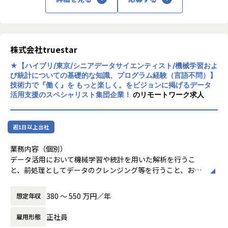
● プロダクトの販売戦略などエンジニア以外の領域にも希望
「スマートシティ」における街や自動運転車両の見守り用途
『マルチモーダルエージェント“Saya”』
2024年3月に新規事業として、商業用不動産・店舗ビジネス
すれば関わることができ、ビジネス観点での能力の向上も見
としての活用も視野に入れ、開発されたエッジAIカメラで
ルールベース応答検索・音声認識・音声合成と会話内容と合
向けに「DataLens商業リーシング」「DataLens商圏分析」
込めます
す。
わせ、リップシンクなどに必要な自動行動生成のアルゴリズ
「DataLens店舗開発」の提供を開始し、現在販路の拡大を
● 技術の検討の過程で様々なツールに触れることができます
小売業や製造業等での活用をはじめ、将来的にはセキュリテ
ムを組み合わた対話型のシステム。
行っております。
● PODBなど社会貢献性の高いプロダクトに参画ができます
ィや防犯用途などのインフラカメラとしての用途も視野に入
株式会社truestar
今後とも新たな3rdパーティデータや生成AI技術を活用して
れています。
【業務の変更の範囲】
「DataLensHub」を継続的にアップデートするとともに、
【業務の変更の範囲】
★【ハイブリ/東京/シニアデータサイエンティスト/機械学習およ
会社の定める範囲であり
商業用不動産ビジネス以外にも展開することを検討していま
会社の定める業務
び統計についての基礎的な知識、プログラム経験（言語不問）】
『マルチモーダルエージェント“Saya”』
す。
技術力で『働く』を もっと楽しく。をビジョンに掲げるデータ
ルールベース応答検索・音声認識・音声合成と会話内容と合
活用支援のスペシャリスト集団企業！
のリモートワーク求人
https://nowcast.co.jp/news/20250205/
わせ、リップシンクなどに必要な自動行動生成のアルゴリズ
・DataLens店舗開発
ムを組み合わた対話型のシステム。
人流データや決済データなどの3rdパーティデータをベー
など
スとした商圏分析機能に当社の生成AI技術を組み合わせた店
週1日以上出社
舗開発DXツール
【業務の変更の範囲】
業務内容（個別）
https://lp.datalenshub.com/ja-jp/property
会社の定める範囲であり
データ活用において機械学習や統計を用いた解析を行うこ
・DataLensオフィス営業
と、前処理としてデータのクレンジング等を行うこと、およ
AIとビッグデータを活用し「オフィス移転の可能性が高い
びそれらをサポートするツールやシステムを開発する業務を
企業」を特定できる営業支援サービス
行います。
https://lp.datalenshub.com/office
380 〜 550 万円／年
想定年収
また、コンサルティング事業への技術的な支援も業務内容の
一部として担当していただきます。
②地方自治体・官公庁向けデータ分析・生成AIを活用したソ
正社員
雇用形態
リューションサービス