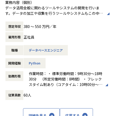
業務内容（個別）
的に実施
事業も着実に成長し、更なるアクセルを踏むフェーズとなっ
データ活用全般に関わるツールやシステムの開発を行いま
・上長との1on1 MTG：隔週開催
これまで実施してきたプロジェクトに加え、機械学習で解く
ており
す。データの加工や収集を行うツールやシステムもこの中に
・雑談会（ざっくばらんに会話する交流会、任意参加）：毎
べきタスクの多様化、カメラ映像以外の観測モダリティの増
今回はデータを分析し、その分析の価値を届ける役割を担う
含みます。
週開催
加などに取り組むプロジェクトを実施していくために、機械
アナリティクスエンジニア(データサイエンティスト)の増員
また、コンサルティング事業への技術的な支援も業務内容の
・知識共有セミナー（過去の事例やインプット内容の共有)：
学習の知見を活かし、自律的に技術的な課題を発見し、成果
380 〜 550 万円／年
想定年収
を行う運びとなりました。
一部として担当していただきます。
毎週開催
創出まで遂行できる方を採用したいと考えております。
・レビュー会（プロジェクトのアウトラインの事前検討・改
正社員
雇用形態
■業務の概要
具体的な業務の例
善）：随時開催
【クライアントとの開発例】
ナウキャストでは、従来の経済指標や市場調査では捉えきれ
● データ基盤を構築・管理するツールやシステムの開発
・ビアバッシュ（経営陣も参加してざっくばらんに飲み食い
『Advanced Drive』
ない「多様でユニークなデータ」を活用し、不動産・流通・
職種
データベースエンジニア
● データの加工やクレンジングを行うツールの開発
する会）：毎週金曜日17時から開催
自動車のドライバモニタリングシステムが行う顔特徴点検
金融など幅広い業界でクライアントの意思決定を支援してい
● 既存のツールおよび技術に対しての技術調査
・もくもくタイム（任意参加）：毎週開催
出、視線検出などの処理を廉価なCPUで動作させる効率化を
ます。
● コンサルティング事業への知見の共有や設計のレビュー等
・全社MTG：毎週開催、毎四半期頭に会場を確保して開催
開発経験
Python
実施。
アナリティクスエンジニアは、単なる分析に留まらず、デー
の技術支援
など
タ分析、データ基盤の整備、プロダクト開発から導入支援ま
作業時間： ・ 標準労働時間：9時30分～18時
『ai cast 』
勤務形態
でを一気通貫で担うポジションです。
※業務は経験や適性に応じてお任せします
【クライアントとの研究開発例】
30分 （所定労働時間：8時間） ・ フレック
「スマートシティ」における街や自動運転車両の見守り用途
『Advanced Drive』
スタイム制あり（コアタイム：10時00分～14
としての活用も視野に入れ、開発されたエッジAIカメラで
具体的には以下事業のいずれかの配属を想定しております。
truestarで働くメリット（個別）
自動車のドライバモニタリングシステムが行う顔特徴点検
時30分 フレキシブルタイム：8時00分～10
す。
※社内の配属先はご経験やご希望を踏まえた上でご本人様と
● Snowflake Data Superheroをはじめとした優秀な人材の
60人
出、視線検出などの処理を廉価なCPUで動作させる効率化を
従業員数
時00分、14時30分～20時00分）
小売業や製造業等での活用をはじめ、将来的にはセキュリテ
ご相談しながら決定いたします
元でデータエンジニアとしての能力を高めることができます
実施。
働き方：
フレックス制（コアタイムあり）
ィや防犯用途などのインフラカメラとしての用途も視野に入
● ツールやシステムの開発を通じてエンジニアとして開発力
時間外労働の有無： 有（月平均15時間）
れています。
①商業用不動産・店舗ビジネス向け新規プロダクト(DataLe
や課題解決能力を高めることができます
『ai cast 』
休憩時間： 60分
詳細を見る
応募する
nsHubシリーズ)