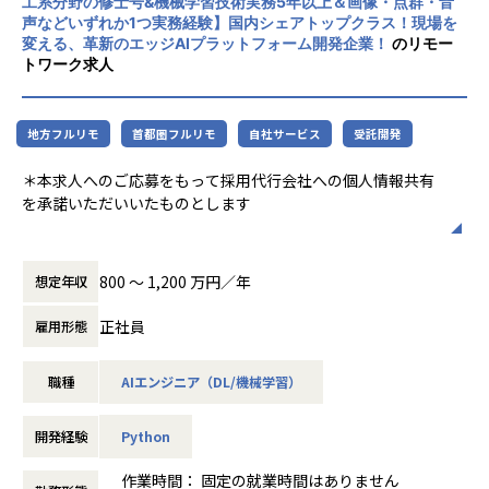
工系分野の修士号&機械学習技術実務5年以上＆画像・点群・音
全く新しいプロダクト・コンセプト・テクノロジーを世に発
声などいずれか1つ実務経験】国内シェアトップクラス！現場を
信していくことの面白さ、そして急成長していく組織に身を
変える、革新のエッジAIプラットフォーム開発企業！
のリモー
おくことで得られる経験・成長機会などの魅力があります。
トワーク求人
<詳細>
機械学習エンジニアとして、ドメインの課題を解決し、新た
地方フルリモ
首都圏フルリモ
自社サービス
受託開発
な価値創造に繋がる技術開発を行っていただきます。
＊本求人へのご応募をもって採用代行会社への個人情報共有
担当するフェーズ：
を承諾いただいいたものとします
社外関係者との連携のもと、課題解決のための機械学習に関
する要件定義、技術調査、開発・検証（運用保守は担当
【会社紹介資料】
外）。
https://speakerdeck.com/ideininc/ideinhui-she-shao-jie-
800 〜 1,200 万円／年
想定年収
zi-liao-ji-ji-cai-yong-zhong-92ca9fe9-009f-4795-93a8-8
【具体的な仕事内容】
d61d9126536?slide=9
・様々なセンサデータを処理するアルゴリズムの開発
正社員
雇用形態
・ドメイン課題に対する手法調査、実装、評価実験
・論文ベースの調査・実装、独自手法の考案・実装
職種
AIエンジニア（DL/機械学習）
【ミッション】
・機械学習モデルをエッジデバイスで動作させるための軽量
「実世界のあらゆる情報をソフトウェアで扱えるようにす
化・最適化
る」
開発経験
Python
・上記プロセスの文書による記録、スライドによる要約
実世界データを処理する機械学習を中心として、マーケット
・モデル設計、実験管理、評価結果まとめ、ネクストアクシ
での課題解決に資する先端技術を開発・検証すること
作業時間： 固定の就業時間はありません
ョン整理など