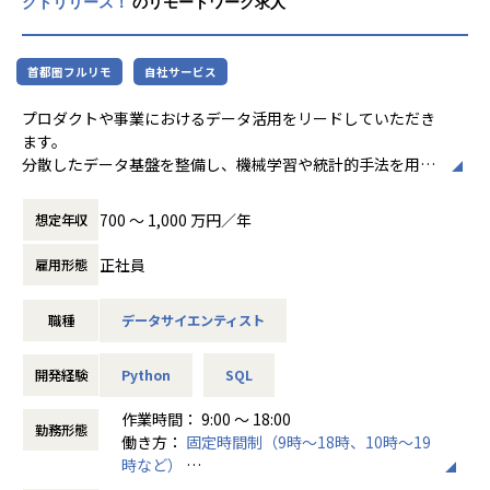
クトリリース！
のリモートワーク求人
● PODBなど社会貢献性の高いプロダクトに参画ができます
https://finatext.com/recruit/finalog/interview_hiromasa
_hayashi
【業務の変更の範囲】
・【入社エントリー】データアナリストからデータエンジニ
会社の定める業務
首都圏フルリモ
自社サービス
アへの挑戦
https://finatext.com/recruit/finalog/entry_yamamoto
プロダクトや事業におけるデータ活用をリードしていただき
ます。
■事例
分散したデータ基盤を整備し、機械学習や統計的手法を用い
・DataLens店舗開発
た分析を行い、その成果をプロダクト改善や契約継続率の向
ナウキャストとバムーブ、人流データを用いた売上予測モデ
上、経営判断の支援へとつなげていく役割を担っていただき
ルでいちご飴専門店などを運営するグッドアイディアカンパ
700 〜 1,000 万円／年
想定年収
ます。
ニーの新規出店判断を支援
PdM・エンジニア・ビジネス部門と横断的に連携しながら、
https://nowcast.co.jp/news/20240723/
正社員
雇用形態
データドリブンな意思決定を推進していただきます。
ナウキャスト、決済や人流などのオルタナティブデータと企
業の1st partyデータを組み合わせた出店分析ソリューション
職種
データサイエンティスト
【具体的な業務について】
「MarketLens（マーケットレンズ）」を提供開始
https://nowcast.co.jp/news/20241028/
- プロダクトDBや基幹システムなど分散したデータを統合
ナウキャストの出店分析ソリューション「MarketLens」、
開発経験
Python
SQL
し、分析可能なデータ基盤を構築・整備
全国で170店舗以上のフィットネススタジオを運営するワー
- データ抽出や統合作業の自動化、BIツールの活用による可
作業時間： 9:00 ～ 18:00
ルドフィットが導入
勤務形態
視化環境の整備
働き方：
固定時間制（9時～18時、10時～19
https://nowcast.co.jp/news/20241101/
- 学生のオファー受諾率等、プロダクトの成果指標に影響す
時など）
・DataLensオフィス営業
る要因の分析と改善施策の提案・実行
時間外労働の有無： 有（月平均10時間）
総合不動産デベロッパーのDXを支えるカスタマイズ性。「オ