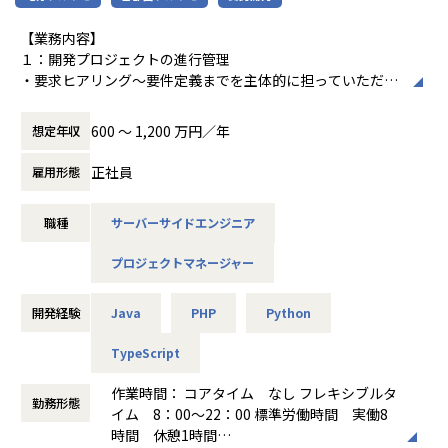
ueを有する人材）の専門性は、あらゆる産業
・既存の仕組みが未整備だからこそ、 裁量と自由度の高い環
主にSaaS製品のデータ分析、および、データマネジメントに
で必要とされています。
境 で試行錯誤しながら業務を進められます。
従事。
【業務内容】
同社は TECH 人材とTECHの価値を可視化し
3. キャリア成長の可能性
データを主軸にしたプロダクトを作りたいという思いから、
１：開発プロジェクトの進行管理
て、社会に解き放ち、それぞれが伸び伸びと
・今後の事業成長や上場準備に伴い、データ組織の拡大が見
2023年7月にナウキャストへ入社。
・要求ヒアリング〜要件定義までを主体的に担っていただく
活躍するTECHの海（エコシステム）を作り
込まれます。
現在は不動産領域のデータ分析、および、プロダクト開発に
・能動的なコミュニケーション、巻き込み力
ます。
・早期に参画することで、将来的には データチームのリーダ
従事。
・開発業務を実装するためクライアントへの課題把握を継続
このエコシステムは「若者が気付きと刺激と
600 〜 1,200 万円／年
想定年収
ーへキャリアを広げられる可能性があります。
インタビュー記事：https://recruit.finatext.com/recruit/fin
的にリード
フィールドを得るインフラ」となり、世界中
・「データを活用して組織を変える経験」は市場価値の高い
alog/interview_kirihata
の子供たちが明るい未来を達成する礎となり
正社員
雇用形態
スキルを得ることができます。
２：システムの設計、構造のドキュメント化
ます。
【業務の変更の範囲】
・システム構築のための状況把握（要求事項の整理、要件定
■キャリアイメージ
無
職種
サーバーサイドエンジニア
義、設計）
・開発メンバーとの意思疎通
・理工系専用就活サイト TECH OFFERの企
当社のデータサイエンティストは、急成長する事業の中心
プロジェクトマネージャー
・D2C、システム構築
画・運営
で、データを起点とした意思決定やプロダクト改善に関わる
・ECサイト、モール開発の経験があると良さそう
ことができます。
・SQLを活用して、データ加工やクライアントのデータを抽
開発経験
Java
PHP
Python
事業規模の拡大に伴い、取り扱うデータの量や種類も増加し
出、整理
ており、成長フェーズ特有のダイナミズムを実感しながら、
TypeScript
自らの分析が直接事業成果へつながる経験を積むことが可能
３：時価総額10兆円越えのAIカンパニーとの協業エンジニア
です。
作業時間： コアタイム なし フレキシブルタ
リング
勤務形態
また、データ組織はまだ小規模であるため、分析テーマの選
イム 8：00～22：00 標準労働時間 実働8
・世界トップレベルのエンジニアと同じチームで開発
定からアプローチの設計まで大きな裁量を持ち、幅広い領域
時間 休憩1時間