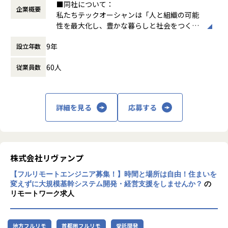
■同社について：
- 契約継続率向上のための解約リスク分析や成功要因の特
企業概要
休憩時間： 60分
フィス営業」×「サードパーティデータ」が開いた可能性
私たちテックオーシャンは「人と組織の可能
定、施策提案および効果測定
https://nowcast.co.jp/case-studies/20250826/
性を最大化し、豊かな暮らしと社会をつく
- ABテストや施策効果検証の設計・実行・モニタリング
徹底した企業研究の仕組み化に取り組む住友不動産のオフィ
る」をビジョンに理系人材と採用企業のマッ
- 経営KPIの定義と可視化、経営層へのレポーティングによる
ス営業哲学
9年
設立年数
チングサービスを行っています。理系人材の
意思決定支援
https://nowcast.co.jp/case-studies/20250826-2
就職活動は課題が多く、大学で学んで得た知
- PdM・エンジニア・ビジネス部門と連携し、分析結果をプ
60人
従業員数
識や能力、個性を活かすことができず、「TE
ロダクト開発や事業施策に反映
■メンバー紹介
CH（TechnorogyやTechnique）」を埋もれ
- 社内におけるデータ活用文化の浸透、ナレッジ共有やメン
・隅田 敦(データエンジニア / アナリティクスエンジニア)
させてしまう若者がたくさんいます。近年、I
バーへの教育・サポート
経済現象の理解のためには高品質高頻度のデータが必要との
oTやDX・AIなどの需要の伸びに伴い、理系
想いから2018年よりナウキャストにてインターンを始める。
詳細を見る
応募する
人材の需要が高まっております。同社代表の
■ポジションの魅力
エンジニアリング業務をこなす中で情報科学への関心が高ま
長井は、理系採用支援事業に約15年携わって
り、2019年より当社の学習支援サポートを利用し、
いるパイオニアであり、テックオーシャンが
1. 事業インパクトの大きさ
東京大学大学院情報理工学系研究科コンピュータサイエンス
TECH人材領域におけるライフパートナーに
・オファー受諾率や契約継続率といった 事業の成長に直結す
専攻に進学、計算言語学/自然言語処理の研究を行う。
なれるよう事業拡大をしていきます。
株式会社リヴァンプ
る重要指標に直接コミットできます。
2021年4月にナウキャストへ入社。
・経営層やPdM・エンジニアと近い距離で働き、データ分析
インタビュー記事：https://note.com/finatext/n/n6b2319a
【フルリモートエンジニア募集！】時間と場所は自由！住まいを
を施策やプロダクト改善に即時反映できるように進められま
f1915?magazine_key=m11adca1f2d6f
変えずに大規模基幹システム開発・経営支援をしませんか？
の
【あらゆるTECHを社会につなぐTECH領域の
す。
リモートワーク求人
DX企業】
2. ゼロから仕組みをつくる経験
・桐畑 誠(アナリティクスエンジニア)
テクノロジーにより進化し続ける現代社会に
・専任のデータサイエンティスト第一号 として、分析基盤や
京都大学大学院にて、情報学を専攻。
おいて、TECH人材（TechnologyやTechniq
データ活用プロセスの構築を主導できます。
2020年3月に大学院修了後、株式会社リクルートに入社し、
地方フルリモ
首都圏フルリモ
受託開発