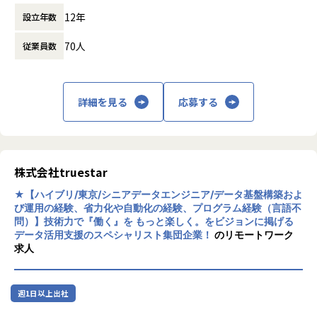
言語：Python
ィブデータを解析し、リアルタイムな経済統
- データと生成AIを軸に企業のDX推進を支援するソリューシ
（次世代自動車における、外界の認識やモーションプランニ
12年
フレームワーク：PyTorch
設立年数
計を提供しています。これにより、生活者の
ョンサービス
ング等のアルゴリズムの研究開発など）
ソースコード管理：GitHub
消費行動や企業活動を迅速かつ正確に把握す
- 地方自治体・官公庁向けデータ分析・生成AIを活用したソ
70人
従業員数
情報共有ツール：Slack、Google Workspace、Notion
ることが可能です。主なサービスには、経済
リューションサービス
【開発言語・ツール】
その他：Docker、Linux、計算機クラスタ、Raspberry Pi
動向の分析や投資判断のサポートが含まれ、
言語：Python
官公庁や証券会社、シンクタンクなどで利用
■募集背景
フレームワーク：PyTorch
【開発～リリースまでの環境】
されています。
ナウキャストは創業以来、データのプロフェッショナルチー
ソースコード管理：GitHub
詳細を見る
応募する
・機械学習モデル開発についてはサーバを活用
【★社風/文化】
ムとして多種多様なオルタナティブデータを用いた意思決定
情報共有ツール：Slack・Google Workspace・Notion
・プロジェクトによっては車載コンピュータ(ECU)で動かす
データドリブンな意思決定を重視する企業文
のサポートやデータ基盤の構築などを行ってきました。
その他：Docker・Linux・計算機クラスタ・RaspberryPi
ことを見越したモデル最適化、Raspberry PiやJetsonへの
化を持っています。社員は多様なバックグラ
私たちのサポート領域は1つに留まらず、事業のユニットご
支給PC：BYOD（個人保有の端末を業務利用可能）
デプロイを実施
ウンドを持ち、オープンで協力的な環境で働
とに属性の異なる顧客をサポートし続けております。
いています。新しいアイデアやチャレンジを
株式会社truestar
【開発～リリースまでの環境】
【募集背景・課題】
歓迎し、質の高いインサイトを提供すること
例えば、それぞれ複数のオルタナティブデータを掛け合わせ
・機械学習モデル開発についてはサーバを活用
★【ハイブリ/東京/シニアデータエンジニア/データ基盤構築およ
当社は、エッジAIを中身から作り上げる技術力と、業界大手
を目指しています。
・個別企業の業績予測や価格動向を、海外の機関投資家向け
・プロジェクトによっては車載コンピュータ(ECU)で動かす
び運用の経験、省力化や自動化の経験、プログラム経験（言語不
との協業や自社プロダクト「Actcast」を通じた展開力を併
【★働き方/リモートワーク】
に提供するサービス
ことを見越したモデル最適化、Raspberry PiやJetsonへの
問）】技術力で『働く』を もっと楽しく。をビジョンに掲げる
せ持つスタートアップ企業です。
柔軟な働き方を推奨しており、リモートワー
・正確な統計を生み出し、日本の主要機関に提供するサービ
デプロイを実施
データ活用支援のスペシャリスト集団企業！
のリモートワーク
クも積極的に取り入れています。社員は自宅
ス
求人
自動車部品のグローバルサプライヤーである株式会社アイシ
やオフィスなど、自分に合った環境で働くこ
・不動産領域での競合調査、地元消費率分析、売上シェア分
【コミュニケーション促進の取り組み】
ンと協業し、エッジAIカメラ「ai cast」の開発や、次世代自
とができ、生産性とワークライフバランスを
析など提供するサービス
スムーズに組織に慣れていただけるよう、全面的にバックア
動車で使用されるアルゴリズム(外界の認識、モーションプラ
両立させることができます。
など、オルタナティブデータを起点に、多くのサービスを提
ップを行っています。
週1日以上出社
ンニング等)の研究開発などの受託業務にも取り組んでおりま
供しております。
・メンターとの1on1 MTG：随時実施、特に入社直後は集中
す。