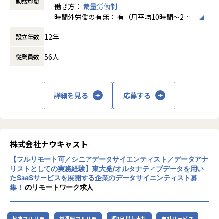
勤務形態
働き方：
裁量労働制
【概要】
時間外労働の有無： 有（月平均10時間～20
【Ideinの強み】
ミッションの実現に向けて、ドメイン課題を解決する機械学
時間）
・Deep Learningモデルの推論を高速化する独自のコンパイ
習アルゴリズムの開発をリードしていただきます。社内プロ
12年
設立年数
休憩時間： 60分
ラ技術を保有すること
ジェクトや受託プロジェクトにおいて、技術課題の特定や解
・モデル設計や最適化において、計算機リソースを考慮した
決までの計画立案を行うなど、開発実務だけでなく指導的立
56人
従業員数
開発に関する知見を有しており、競争力が高いこと
場から貢献していただくポジションです。
・独自の技術力を活かした事業展開を進められていること
（次世代自動車における、外界の認識やモーションプランニ
【詳細】
ング等のアルゴリズムの研究開発など）
詳細を見る
応募する
担当するフェーズ：ドメイン課題を解決する機械学習アルゴ
リズムに関する要件定義、技術調査、開発、検証（運用保守
【配属部署】
は担当外）
AI開発部
・チームメンバとコミュニケーションを取りながら主導的な
【部署人数・メンバー構成など】
株式会社ナウキャスト
立場で開発をリードする
<配属先>
・社外のステークホルダとの技術的なやりとり、期待値調整
【フルリモート可／シニアデータサイエンティスト／データアナ
・配属先：AI開発部
リストとしての実務経験】東大発/オルタナティブデータを用い
を行う
・メンバー：15名程度（協業先からの出向者も含む）
たSaaSサービスを展開する企業のデータサイエンティスト募
・さまざまなセンサデータを処理するアルゴリズム開発を行
・3〜5名の小グループに分かれて活動
集！
のリモートワーク求人
う
・曖昧なドメイン要求を明確化した課題として切り出す
<コミュニケーション促進の取り組み>
・ドメイン課題に対する手法調査、実装、評価実験
スムーズに組織に慣れていただけるよう、全面的にバックア
地方フルリモ
首都圏フルリモ
週1日以上出社
自社サービス