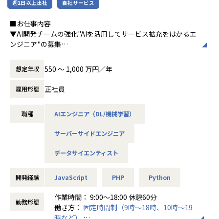
週1日以上出社
自社サービス
■お仕事内容
▼AI開発チームの強化"AIを活用してサービス拡充をはかるエ
ンジニア"の募集
現在、9万人以上のユーザーが活用する自社クラウド会計シ
ステム。
550 〜 1,000 万円／年
想定年収
その根幹を支える「AIOCR」の開発からスタートし、今後は
生成AIを活用したAIエージェントやRAGなど、
正社員
雇用形態
より高度で先進的なAI技術の実装へと進化していくフェーズ
に入っています。
職種
AIエンジニア（DL/機械学習）
ただのPoCにとどまらない「本当に使われるAI」を開発し、
サーバーサイドエンジニア
プロダクトに実装・改善まで継続して関与できるのが最大の
魅力。
データサイエンティスト
ユーザーの課題解決に直結する、やりがいある開発環境がこ
こにあります。
開発経験
JavaScript
PHP
Python
＜具体的な業務イメージ＞
作業時間： 9:00～18:00 休憩60分
・ビジネスメンバーとのヒアリング、課題抽出
勤務形態
働き方：
固定時間制（9時～18時、10時～19
・抽出した課題に対し、AIでどう解決するかを企画・設計
時など）
・AIモデルの開発、実装、デプロイメント