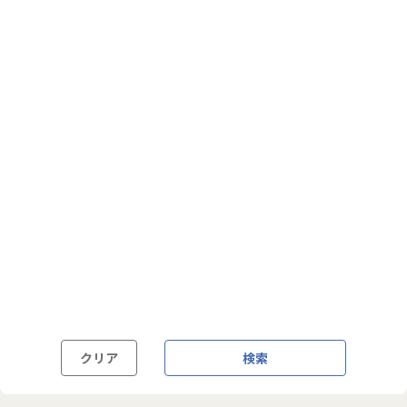
フルフレックス制
裁量労働制
語学・国籍から探す
英語力必須
英語力尚可（英語活用環境あり）
外国籍の方OK
クリア
検索