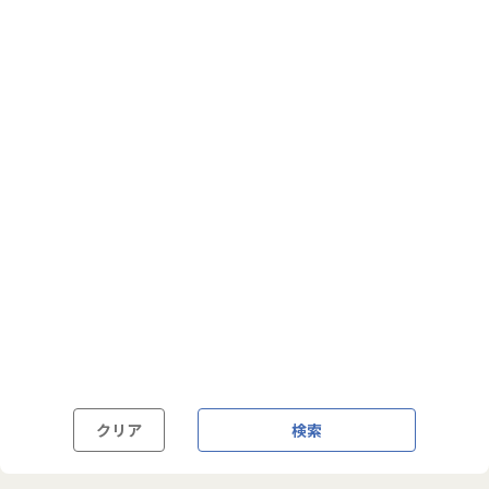
フルフレックス制
裁量労働制
語学・国籍から探す
英語力必須
英語力尚可（英語活用環境あり）
外国籍の方OK
クリア
検索