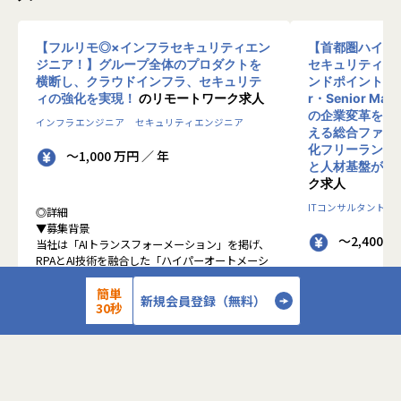
【フルリモ◎×インフラセキュリティエン
【首都圏ハイブ
ジニア！】グループ全体のプロダクトを
セキュリティコ
横断し、クラウドインフラ、セキュリテ
ンドポイントセキ
ィの強化を実現！
のリモートワーク求人
r・Senior Man
の企業変革を、
インフラエンジニア
セキュリティエンジニア
える総合ファー
化フリーランスで
～1,000 万円 ／ 年
と人材基盤があ
ク求人
ITコンサルタント
◎詳細
▼募集背景
～2,400 
当社は「AIトランスフォーメーション」を掲げ、
RPAとAI技術を融合した「ハイパーオートメーシ
ョン」の実現を推進しています。新規プロダクト
が続々と立ち上がる中、それらを支えるインフラ
簡単
◎詳細
新規会員登録（無料）
30秒
基盤・セキュリティ統制・監視体制を全社横断で
■お仕事内容
整備・強化していくフェーズにあります。
・EDR（CrowdS
現在、一部プロダクトのAWSからGoogle Cloud
プロジェクトのPM
への移行をはじめ、各プロダクトの脆弱性対応や
・顧客のエンドポ
セキュリティガバナンスの確立など、技術面から
キテクチャの構想
リードし、全社の基盤をセキュアかつスケーラブ
・SOC／MDR運