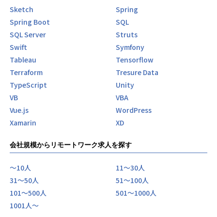
Sketch
Spring
Spring Boot
SQL
SQL Server
Struts
Swift
Symfony
Tableau
Tensorflow
Terraform
Tresure Data
TypeScript
Unity
VB
VBA
Vue.js
WordPress
Xamarin
XD
会社規模からリモートワーク求人を探す
〜10人
11〜30人
31〜50人
51〜100人
101〜500人
501〜1000人
1001人〜