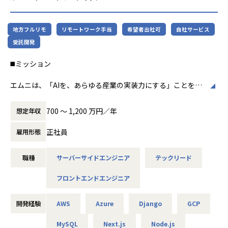
- AI開発とWeb開発を接続し、顧客に価値が届くプロダクト
【パブリテック事業部 / プロダクトチームの文化】
として形にできる
・パブリテック事業部では、「ビジネスチーム」と「プロダ
- LLM、RAG、画像認識、音声認識などを組み込んだAIアプ
クトチーム」があり、双方の得意分野を活かしながら進化を
地方フルリモ
リモートワーク手当
希望者出社可
自社サービス
リケーション全体の設計に関われる
続けています
受託開発
- フロントエンド・バックエンド・インフラを横断し、全体
・些細なことでも感謝の言葉を伝え合い、また困難には一体
最適の技術判断ができる
となって立ち向かう文化があります
◼️ミッション
- PM、AIエンジニア、Bizメンバーと連携しながら、プロジ
・マネージャーはいますが、上下関係のないフラットな組織
ェクトの成功確度を高められる
で、組織やプロダクトにとってどんな価値をもたらせるかを
エムニは、「AIを、あらゆる産業の実装力にする」ことを目
- 開発プロセス、技術標準、レビュー文化など、開発組織の
自ら考えるなど、自己管理が求められます
指す、製造業特化のAIスタートアップです。
土台づくりに関われる
・役割はありますが、組織やプロダクト全体を考えて、役割
日本の製造業には、熟練者の暗黙知、紙・PDF・図面・帳票
- 将来的にVPoE、CTO、エンジニアリングマネージャーなど
を超えた協力関係を築く文化があります
700 〜 1,200 万円／年
想定年収
に蓄積された情報、属人的な判断プロセスなど、AIによって
を目指せる
・直接的な利用者である自治体さんとの距離が近く、たくさ
解決できる課題が数多く存在します。
んの感謝とたくさんの要望に囲まれます
正社員
雇用形態
本ポジションでは、AIエンジニアやPM、ビジネスサイドと連
・金銭的な支援を始め、学習を推奨し、学んだことを積極的
携しながら、LLM・RAG・画像認識・音声認識などのAI技術
◼️業務内容
に活かせます
職種
サーバーサイドエンジニア
テックリード
を、ユーザーが実際に使えるWebアプリケーションとして設
計・実装・改善していただきます。
- スキルやご経験、ご志向に応じて、以下のような業務をお
【業務・職場環境の魅力】
フロントエンドエンジニア
単なるWeb開発ではなく、AI技術を実業務に組み込み、顧客
任せします。
■ユーザとの距離が近い！
の業務変革につながるプロダクト・システムをつくることが
- Web領域における技術方針・設計方針の策定
・利用者とLoGoチャットを通じて繋がっているため距離感
ミッションです。
開発経験
AWS
Azure
Django
GCP
- AI機能を組み込んだWebアプリケーション全体のアーキテ
が近い。
クチャ設計
・サービスやサポートついての感想や意見が聞きやすく、自
MySQL
Next.js
Node.js
- フロントエンド・バックエンド・インフラを横断した技術
治体の皆さんと一緒にサービスを育てている感じがする。