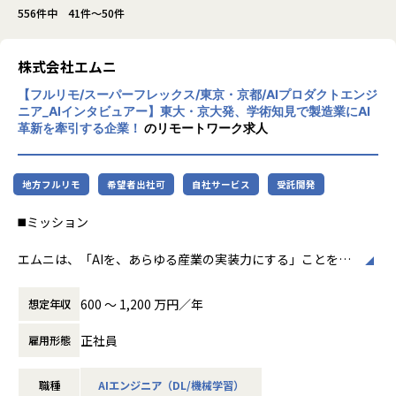
556件中 41件～50件
株式会社エムニ
【フルリモ/スーパーフレックス/東京・京都/AIプロダクトエンジ
ニア_AIインタビュアー】東大・京大発、学術知見で製造業にAI
革新を牽引する企業！
のリモートワーク求人
地方フルリモ
希望者出社可
自社サービス
受託開発
◼️ミッション
エムニは、「AIを、あらゆる産業の実装力にする」ことを目
指す、製造業特化のAIスタートアップです。
企業活動において、顧客理解、ユーザーインタビュー、採用
600 〜 1,200 万円／年
想定年収
面談、業務ヒアリング、社内ナレッジ収集など、「人から情
報を引き出す」プロセスは非常に重要です。
正社員
雇用形態
一方で、インタビューの設計、実施、記録、要約、分析、示
唆出しには多くの時間とスキルが必要であり、属人的になり
職種
AIエンジニア（DL/機械学習）
やすい領域でもあります。