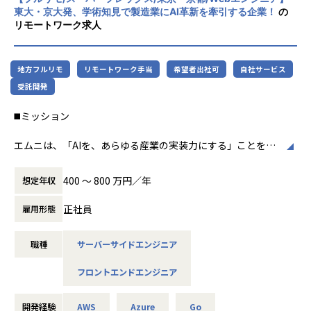
して社会実装できる
ョン基盤
る。
東大・京大発、学術知見で製造業にAI革新を牽引する企業！
の
- LLM、RAG、画像認識、音声認識などを組み込んだAIプロ
- 画像認識・異常検知・分類モデルを組み込んだ業務支援シ
・他チーム同士でもお互いに協力しやすい環境
リモートワーク求人
ダクト開発に関われる
ステム
・ポジションに関係なく様々な業務を経験できる
- フロントエンド・バックエンド・インフラを横断したフル
- AIエージェントを活用した業務自動化アプリケーション
・メンバー全員が何事にも協力的で一体感がある、同じ方向
スタックな開発経験を活かせる
- 自社AIプロダクトのアーキテクチャ設計、技術選定、開発
を向いている
地方フルリモ
リモートワーク手当
希望者出社可
自社サービス
- PMやAIエンジニアと近い距離で、仕様検討から実装・改善
基盤整備
・積極性やチャレンジを推奨し、多少の失敗は気にしない
受託開発
まで一気通貫で関われる
- 複数プロジェクトで再利用できる開発テンプレート・共通
・メンバー同士が積極的にサポートしてくれるので、リモー
- 製造業の現場課題を解決する、社会的意義の大きいプロダ
基盤の整備
トワークを感じさせない距離の近さで助け合いながら働け
◼️ミッション
クト開発に携われる
- 開発品質・生産性向上に向けた技術標準化、レビュー体制
る。
- 担当領域の技術的な難所を解き、チームの開発品質向上に
づくり
エムニは、「AIを、あらゆる産業の実装力にする」ことを目
貢献できる
【会社について】
指す、製造業特化のAIスタートアップです。
- 将来的にはテックリードや開発組織の中核メンバーとして
【業務の変更の範囲】
トラストバンクは、2012年に設立。第2創業期を迎えるITベ
日本の製造業には、熟練者の暗黙知、紙・PDF・図面・帳票
のキャリアも目指せる
400 〜 800 万円／年
想定年収
無
ンチャー企業です。
に蓄積された情報、属人的な判断プロセスなど、AIによって
「自立した持続可能な地域をつくる」というビジョンのも
解決できる課題が数多く存在します。
正社員
雇用形態
と、「ヒト」「モノ」「おカネ」「情報」を日本中に循環さ
本ポジションでは、AIエンジニアやPM、ビジネスサイドと連
◼️業務内容
せることで地域活性化の取り組みをしています。
携しながら、LLM・RAG・画像認識・音声認識などのAI技術
そして、そんな想いから生まれたのがふるさと納税総合サイ
職種
サーバーサイドエンジニア
を活用したWebアプリケーションの開発を担っていただきま
スキルやご経験、ご志向に応じて、以下のような業務をお任
ト 「ふるさとチョイス」 です。
す。
せします。
ふるさと納税事業では、全国の90％以上となる1700を超え
フロントエンドエンジニア
現時点でAI開発の実務経験がなくても問題ありません。Web
- AI機能を組み込んだWebアプリケーションの設計・開発・
る自治体と契約し、76万点の各地の特産品などのお礼の品を
アプリケーション開発の経験を活かしながら、AIプロダク
運用
掲載する「ふるさとチョイス」の月間PV数は2億PVを超えま
ト・AIアプリケーション開発に挑戦できるポジションです。
開発経験
AWS
Azure
Go
- Next.js、React、FastAPI等を用いたフロントエンド・バッ