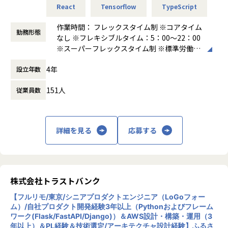
React
Tensorflow
TypeScript
- 業務プロセスを自律的に支援するAIエージェント
◼️本ポジションについて
- 生成AIを活用した社内業務効率化・AI駆動経営の推進
作業時間： フレックスタイム制 ※コアタイム
- 製造現場・バックオフィス・営業技術領域におけるAI活用
勤務形態
なし ※フレキシブルタイム：5：00～22：00
エムニでは、製造業を中心とした顧客向けに、オーダーメイ
支援
※スーパーフレックスタイム制 ※標準労働時
ドAIの開発・導入を行っています。
間：1日8時間 ※月間所定労働時間：160時間
MLエンジニアには、データサイエンティストやAIプロジェク
【業務の変更の範囲】
4年
設立年数
前後
トマネージャーが整理した顧客課題・検証テーマをもとに、
無
働き方：
フルフレックス制
機械学習モデルの設計、学習、評価、改善、本番実装、運用
151人
従業員数
時間外労働の有無： 有（月平均20時間～30
設計まで担っていただきます。
時間）
扱うテーマは、外観検査画像を用いた不良検知、設備ログを
休憩時間： 60分
用いた異常検知・予兆保全、生産実績や需要データを用いた
予測、文書や記録データを用いた分類など、多岐にわたりま
詳細を見る
応募する
す。
また、LLM/RAG/AIエージェントなどの生成AI技術と、従来
型の機械学習モデルを組み合わせることで、より高度な業務
支援システムを構築する機会もあります。
Webエンジニア、インフラエンジニア、AI/LLMエンジニアと
株式会社トラストバンク
連携しながら、モデルを本番環境で安定して届けるところま
【フルリモ/東京/シニアプロダクトエンジニア（LoGoフォー
で責任を持っていただくポジションです。
ム）/自社プロダクト開発経験3年以上（Pythonおよびフレーム
ワーク(Flask/FastAPI/Django)）＆AWS設計・構築・運用（3
年以上）＆PL経験＆技術選定/アーキテクチャ設計経験】ふるさ