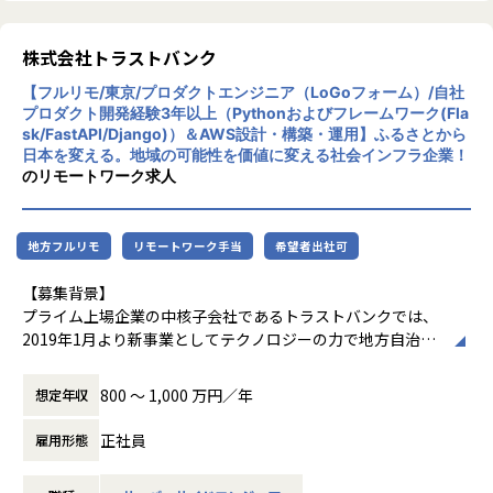
務ヒアリングであれば現場の暗黙知や業務フローを整理する
必要があります。
そのため、AIインタビュアーでは以下を重視しています。
株式会社トラストバンク
【フルリモ/東京/プロダクトエンジニア（LoGoフォーム）/自社
- 自然で違和感のない対話体験
プロダクト開発経験3年以上（Pythonおよびフレームワーク(Fla
- 目的に応じた質問設計
sk/FastAPI/Django)）＆AWS設計・構築・運用】ふるさとから
- 回答内容に応じた深掘り
日本を変える。地域の可能性を価値に変える社会インフラ企業！
- 発話内容の構造化・分類・要約
のリモートワーク求人
- 複数インタビューの横断分析
- 意思決定に使えるレポート生成
- ユーザーの業務フローに馴染むAI体験
地方フルリモ
リモートワーク手当
希望者出社可
AIプロダクトエンジニアには、AIの出力品質だけでなく、
【募集背景】
「ユーザーが本当に使いやすいか」「業務の中で自然に使わ
プライム上場企業の中核子会社であるトラストバンクでは、
れるか」まで考えながら、AI体験を磨き込んでいただきま
2019年1月より新事業としてテクノロジーの力で地方自治体
す。
に新しい働き方を提供し、地域を元気にしていくパブリテッ
ク事業を推進しています。
800 〜 1,000 万円／年
想定年収
◼️業務内容
【デジタルの力で行政と地域をアップデートするパブリテッ
正社員
雇用形態
ク事業】
スキルやご経験、ご志向に応じて、以下のような業務をお任
事業コンセプト：地域における大切なアナログを残すための
せします。