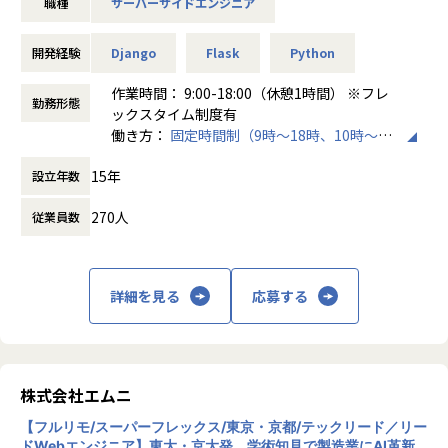
職種
サーバーサイドエンジニア
適切なデジタル
- AIインタビュアーのAI機能設計・開発・運用
- LLM・音声認識・対話AI・RAG・AIエージェントを活用し
多くの地域では高齢化・人口減少が進んで行き、地域が抱え
開発経験
Django
Flask
Python
た機能開発
る課題が複雑化・多様化しています。
- インタビュー設計、質問生成、深掘り質問、回答分析に関
その一方で、これまで地域を支えてきた行政職員の数は減少
作業時間： 9:00-18:00（休憩1時間） ※フレ
する機能開発
勤務形態
し、人手不足が発生しています。
ックスタイム制度有
- 回答内容の要約、分類、構造化、レポート生成機能の開発
働き方：
固定時間制（9時～18時、10時～19
- 音声認識・文字起こし・要約機能の開発
地域を支える行政職員が地域に対して十分な業務ができなく
時など）
- プロンプト設計、対話設計、評価設計、精度改善
なると、これまで行政職員が対応していた福祉サービスや災
15年
設立年数
時間外労働の有無： 有（月平均10時間～20
- ユーザー体験を踏まえたAI機能のUX設計、プロトタイピン
害対応、まちづくり等のアナログな活動が制限され、地域の
時間）
グ
自立的な持続可能性が維持できなくなります。
270人
従業員数
休憩時間： 60分
- Python、TypeScript、Next.js、FastAPI等を用いたプロダ
そのような中、パブリテック事業は、適切なデジタルの力を
クト開発
行政職員や地域に提供し、地域の発展を支援することをミッ
- AIエンジニアと連携したAI機能の組み込み、評価、改善
ションとして事業推進しています。
- ユーザーフィードバックや利用ログを踏まえた機能改善
詳細を見る
応募する
- PM・Bizメンバーとの仕様検討、仮説検証、優先順位整理
【急成長するパブリテック事業】
- 技術調査、検証、ドキュメント整備
2019年1月より事業を開始したパブリテック事業は、弊社の
- 必要に応じたコードレビュー、技術支援
ふるさとチョイス以外の新規事業として、第2の中核事業と
して発展していけるようチーム一丸となって事業推進してお
株式会社エムニ
ります。
◼️開発テーマ例
自治体通信という自治体向け専門媒体にも取り上げて頂いた
【フルリモ/スーパーフレックス/東京・京都/テックリード／リー
ドWebエンジニア】東大・京大発、学術知見で製造業にAI革新
LoGoチャット、LoGoフォームの記事もあわせてみて頂きま