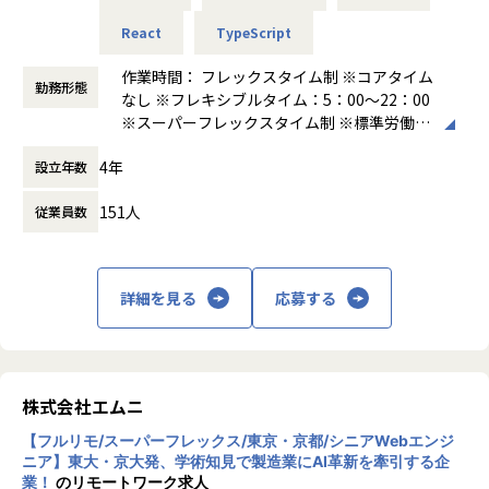
◼️本ポジションについて
React
TypeScript
▼具体的には
テックリード／リードWebエンジニアには、Webアプリケー
LoGoフォームではスクラム開発（※Large-Scaled Scrum）
作業時間： フレックスタイム制 ※コアタイム
ション開発における技術方針・設計判断・開発品質に責任を
を実践しています。
勤務形態
なし ※フレキシブルタイム：5：00～22：00
持っていただくことを期待しています。
要件定義・設計・実装・テスト・リリース・運用など、顧客
※スーパーフレックスタイム制 ※標準労働時
エムニでは、LLM、RAG、画像認識、音声認識、AIエージェ
価値の最大化に向け、メンバーの得意領域を活かしながら、
間：1日8時間 ※月間所定労働時間：160時間
ントなど、さまざまなAI技術を顧客の業務に組み込み、実際
フロントエンド・バックエンド・インフラ問わず、プロダク
4年
設立年数
前後
に使われるWebシステムとして提供しています。
ト開発に関わる全てに携わっていただきます。
働き方：
フルフレックス制
そのため、AIエンジニアが開発したモデルやAI機能を、フロ
151人
従業員数
時間外労働の有無： 有（月平均20時間～30
ントエンド・バックエンド・インフラを横断して、プロダク
【取り組む業務イメージ】
時間）
ト全体として成立する形にまとめ上げる役割が非常に重要で
・社内にない知識/技術の調査・改善提案など中長期的視点で
休憩時間： 60分
す。
の品質の作り込み
PMやBizメンバーと連携しながら、要件定義・仕様策定の段
例）スケーラビリティ向上のためのコンテナ化、AWS移行
詳細を見る
応募する
階から技術的な論点を整理し、品質・スピード・保守性のバ
品質・開発体験向上のため言語変更含むリアーキテク
ランスを取りながら開発を前に進めていただきます。
チャ
運用作業の確立・効率化、トイル削減
・ペアプログラミングなど通じた、エンジニア同士での開発
◼️仕事のやりがい
コラボレーション
株式会社エムニ
・顧客からの要望だけではなく、プロダクト価値向上に繋が
【フルリモ/スーパーフレックス/東京・京都/シニアWebエンジ
- Web領域の技術責任者候補として、技術方針や設計判断に
る機能開発の提案
ニア】東大・京大発、学術知見で製造業にAI革新を牽引する企
関われる
業！
のリモートワーク求人