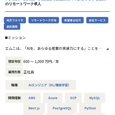
まずは担当機能の開発やプロンプト設計、データ処理、評価
のリモートワーク求人
検証などから関わっていただき、徐々に顧客課題の理解、技
術設計、要件定義にも挑戦していただきます。
地方フルリモ
リモートワーク手当
希望者出社可
自社サービス
受託開発
◼️業務内容
◼️ミッション
- LLM APIを用いた機能開発
- RAGシステムの実装・改善
エムニは、「AIを、あらゆる産業の実装力にする」ことを目
- プロンプト設計・検証
指す、製造業特化のAIスタートアップです。
- PDF、帳票、図面、マニュアル等のデータ処理
日本の製造業には、熟練者の暗黙知、紙・PDF・図面・帳票
- AI機能の精度評価・改善
600 〜 1,000 万円／年
想定年収
に蓄積された情報、属人的な判断プロセスなど、まだAIによ
- Python/FastAPI/Next.js等を用いたアプリケーション開発
って解決できる余地が数多く残されています。
- 技術調査、検証結果のドキュメント化
正社員
雇用形態
本ポジションでは、LLM・RAG・AIエージェント・機械学習
- コードレビューへの参加、既存機能の改善
などの技術を活用し、製造業を中心としたクライアントの本
職種
AIエンジニア（DL/機械学習）
質的な業務課題を解決するAIシステムの設計・開発・実装を
◼️開発例
担っていただきます。
単なる技術検証やPoCにとどまらず、実際の業務で使われ、
- 製造業向けナレッジ検索・RAGシステム
開発経験
AWS
Azure
GCP
MySQL
事業成果につながるAIの社会実装を推進することがミッショ
- 図面・帳票・仕様書などのドキュメント解析AI
ンです。
- 熟練者の暗黙知を活用した業務支援AI
Next.js
PostgreSQL
Python
- 問い合わせ対応・見積作成・調査業務の自動化