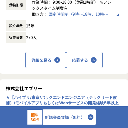
作業時間： 9:00-18:00（休憩1時間） ※フレ
勤務形態
- 製造業を中心とした顧客課題に対する機械学習モデル・ア
地域を支える行政職員が地域に対して十分な業務ができなく
ックスタイム制度有
ルゴリズムの設計、開発、評価
なると、これまで行政職員が対応していた福祉サービスや災
働き方：
固定時間制（9時～18時、10時～19
- 画像認識、異常検知、時系列予測、需要予測、分類、回
害対応、まちづくり等のアナログな活動が制限され、地域の
時など）
帰、最適化等のモデル開発
15年
自立的な持続可能性が維持できなくなります。
設立年数
時間外労働の有無： 有（月平均10時間～20
- データ前処理、特徴量設計、学習データ設計、評価指標設
そのような中、パブリテック事業は、適切なデジタルの力を
時間）
計
270人
従業員数
行政職員や地域に提供し、地域の発展を支援することをミッ
休憩時間： 60分
- モデル精度の改善、エラー分析、ロバスト性向上
ションとして事業推進しています。
- 推論速度、処理性能、コスト、安定性を踏まえたモデル・
処理方式の改善
【急成長するパブリテック事業】
- 機械学習モデルのAPI化、Webアプリケーション・業務シス
詳細を見る
応募する
2019年1月より事業を開始したパブリテック事業は、弊社の
テムへの組み込み
ふるさとチョイス以外の新規事業として、第2の中核事業と
- 学習・推論パイプライン、バッチ処理、再学習フローの設
して発展していけるようチーム一丸となって事業推進してお
計・開発
ります。
- モデル監視、性能劣化検知、データドリフト検知、バージ
自治体通信という自治体向け専門媒体にも取り上げて頂いた
株式会社エブリー
ョン管理
LoGoチャット、LoGoフォームの記事もあわせてみて頂きま
- クラウド・GPU環境を活用した学習・推論基盤の構築支援
★【ハイブリ/東京/バックエンドエンジニア（テックリード候
すと、どのようなプロダクトを取り扱っているかについての
- インフラエンジニアと連携したMLOps・運用基盤の整備
補）/モバイルアプリもしくはWebサービスの開発経験5年以上
イメージが沸きやすいかと思います。
- AI/LLMエンジニアと連携した、LLM/RAGと機械学習モデル
(分野・言語不問)】ユーザー数4,400万人以上！「誰でも簡単に
を組み合わせた機能開発
おいしく作れる」をコンセプトとした日本最大級のレシピ動画メ
簡単
県庁職員の「新しい働き方」を支える、自治体専用ビジネス
新規会員登録（無料）
ディア『デリッシュキッチン』運営会社！
のリモートワーク求
30秒
- PM・データサイエンティスト・顧客への技術説明、検証結
チャットの実力
人
果共有
自治体専用ビジネスチャットを導入し、「対話」の組織文化