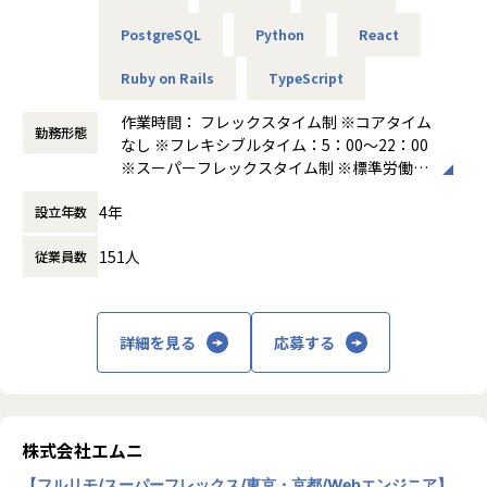
◼️本ポジションについて
判断
・利益優先ではなく、本当に必要とされるサービスを目的に
PostgreSQL
Python
React
- LLM/RAG/画像認識/音声認識/AIエージェントとWebアプリ
進んでいる。
シニアWebエンジニアには、AIアプリケーション開発におけ
ケーションの接続設計
・意見や要望を聞く機会が多く、サービスを改善し、顧客満
Ruby on Rails
TypeScript
る設計・実装・改善を自走して推進いただくことを期待して
- 要件定義・仕様策定における技術的な論点整理
足度を高めることにやりがいを感じる。
います。
- 非機能要件、セキュリティ、パフォーマンス、運用性を踏
・「作ってみて評価される」ではなく「要望があって創る」
作業時間： フレックスタイム制 ※コアタイム
フロントエンド、バックエンド、API、データベース、クラ
まえた設計
勤務形態
だから喜ばれる。
なし ※フレキシブルタイム：5：00～22：00
ウド環境などを横断しながら、AI機能をユーザーにとって使
- PM、AIエンジニア、Bizメンバーとの技術的な合意形成
・リリース後すぐにユーザのリアクションを確認することが
※スーパーフレックスタイム制 ※標準労働時
いやすく、安定して運用できる形に落とし込んでいただきま
- プロジェクトの開発推進、技術的な課題解決、意思決定
できる。
間：1日8時間 ※月間所定労働時間：160時間
す。
- コードレビュー、設計レビュー、技術的意思決定
4年
設立年数
前後
AIエンジニアが開発したモデルやLLM/RAG機能を、現場で使
- ジュニア〜シニアメンバーへの技術支援・育成
■事業の注目度や、スビード感がすごい！
働き方：
フルフレックス制
われるWebサービス・業務システムとして成立させる、非常
- 開発プロセス、開発基盤、技術標準の整備
・多くの自治体にサービス提供できているので、地域や社会
151人
従業員数
時間外労働の有無： 有（月平均20時間～30
に重要なポジションです。
- 技術負債の可視化と解消方針の策定
の課題解決に関われていると感じる。
時間）
また、担当領域においては、設計判断、コードレビュー、技
- 必要に応じた実装、プロトタイピング、技術検証
・注目されるサービスを運用しているという緊張感がもて
休憩時間： 60分
術調査、品質改善なども担っていただきます。将来的にはリ
る。
ードWebエンジニアやテックリードとして、より大きな技術
・事業やサービスが拡大していく過程が体験できる。
詳細を見る
応募する
責任を担うことも可能です。
◼️開発テーマ例
・ベンチャー的なスピード感を持った仕事ができる。
- 製造業向けAI業務支援アプリケーション全体の技術設計
■良いチームで仕事ができている！
◼️仕事のやりがい
- LLM/RAGを活用したナレッジ検索・文書生成システムの設
・新サービス、新機能の開発にも関われて、企画や仕様につ
株式会社エムニ
計・開発
いて自分の意見も言えること。
- AI技術を、実際に業務で使われるWebアプリケーションと
- 図面・帳票・PDF・マニュアル等を扱うWebアプリケーシ
・得意分野や関わりたい業務には積極的にアサインしてくれ
【フルリモ/スーパーフレックス/東京・京都/Webエンジニア】