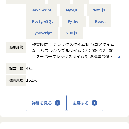
す。
クエンド開発
（※2024年10月時点）
JavaScript
MySQL
Next.js
- LLM/RAG/画像認識/音声認識等を活用したAIアプリケーシ
◼️本ポジションについて
ョン開発
これまで培ってきた自治体ネットワークとメディア力を活か
PostgreSQL
Python
React
- AIエンジニアと連携したAPI設計、データ連携、推論結果の
して、ICTを通じて自治体職員の業務負担を軽減し、より付
Webエンジニア（ジュニア〜ミドル）には、まずは担当機能
表示・活用設計
加価値の高い住民サービスの提供を支援する「パブリテック
TypeScript
Vue.js
の実装、テスト、改善を中心にお任せします。
- 要件や仕様をもとにした画面設計、API設計、データベース
事業」や「地域通貨事業」など、多角的な事業を展開してい
シニアエンジニアやテックリード、AIエンジニアと連携しな
設計
ます。
作業時間： フレックスタイム制 ※コアタイム
がら、AI機能をWebアプリケーションとして使いやすい形に
勤務形態
- 顧客やユーザーの業務フローを踏まえたUI/UX改善
なし ※フレキシブルタイム：5：00～22：00
落とし込んでいただきます。
- パフォーマンス、セキュリティ、保守性、運用性を意識し
地域創生のソリューションカンパニーとして、これらの既存
※スーパーフレックスタイム制 ※標準労働時
単に仕様どおりに実装するだけではなく、「ユーザーが使い
た実装改善
事業の拡大を図るとともに、さらに世界に誇る多様な文化や
間：1日8時間 ※月間所定労働時間：160時間
やすいか」「業務の中で本当に使われるか」を考えながら、
- クラウド環境を活用したアプリケーションの構築・運用
4年
伝統、習慣を守り、地域経済の発展に一翼を担うべく、中長
設立年数
前後
継続的に改善していくことを期待しています。
- コードレビュー、技術調査、ドキュメント整備
期の視点で地域課題を解決するための新事業へ投資をしてい
働き方：
フルフレックス制
将来的には、設計、技術選定、開発リード、テックリードな
- PM、AIエンジニア、ビジネスサイドとの仕様調整・技術相
151人
従業員数
きます。
時間外労働の有無： 有（月平均20時間～30
ど、より大きな役割にも挑戦いただけます。
談
時間）
- 既存プロダクト・既存システムの技術負債の解消、品質改
【事業内容】
休憩時間： 60分
善
■ふるさと納税事業
◼️仕事のやりがい
- ジュニア〜ミドルメンバーへの技術支援
詳細を見る
応募する
地域により多くの寄付金を届けるだけでなく、地域と寄付
者、地域と地域を繋げる取り組みを行っています。
- Web開発経験を活かして、AIプロダクト開発に挑戦できる
◼️開発テーマ例
- LLM、RAG、画像認識、音声認識など、先端技術を実務に
■パブリテック事業
組み込む経験ができる
- 製造業向けAI業務支援アプリケーション
ICT技術を活用し、自治体業務の生産性を向上を促し、付加