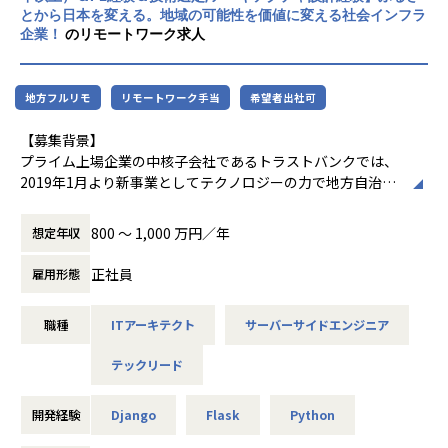
◼️仕事のやりがい
とから日本を変える。地域の可能性を価値に変える社会インフラ
企業！
のリモートワーク求人
- 製造業の現場で実際に使われる機械学習モデル・AIシステ
ムを開発できる
- 画像認識、異常検知、時系列予測、需要予測など、産業課
地方フルリモ
リモートワーク手当
希望者出社可
題に直結するテーマに挑戦できる
- PoCで精度を示すだけでなく、API化・本番導入・監視・継
【募集背景】
続改善まで担える
プライム上場企業の中核子会社であるトラストバンクでは、
- データサイエンティスト、Webエンジニア、インフラエン
2019年1月より新事業としてテクノロジーの力で地方自治体
ジニア、PMと連携して社会実装を進められる
に新しい働き方を提供し、地域を元気にしていくパブリテッ
- MLOps、推論基盤、再学習、モデル監視など、運用を見据
ク事業を推進しています。
800 〜 1,000 万円／年
想定年収
えたML開発に関われる
- LLM/RAG等の生成AIと機械学習を組み合わせた、新しいAI
【デジタルの力で行政と地域をアップデートするパブリテッ
正社員
雇用形態
システムに挑戦できる
ク事業】
- 将来的にはMLテックリード、MLOps責任者、AIソリューシ
事業コンセプト：地域における大切なアナログを残すための
ョンの技術リードを目指せる
職種
ITアーキテクト
サーバーサイドエンジニア
適切なデジタル
テックリード
多くの地域では高齢化・人口減少が進んで行き、地域が抱え
◼️業務内容
る課題が複雑化・多様化しています。
スキルやご経験、ご志向に応じて、以下のような業務をお任
その一方で、これまで地域を支えてきた行政職員の数は減少
開発経験
Django
Flask
Python
せします。
し、人手不足が発生しています。