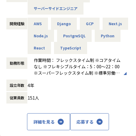
AIインタビュアー は、LLM・音声認識・対話AI・RAG・AIエ
サーバーサイドエンジニア
ージェント等を活用し、「人に聞く」「深掘る」「整理す
る」「示唆に変える」というプロセスをAIで支援するプロダ
クトです。
開発経験
AWS
Django
GCP
Next.js
本ポジションでは、AIプロダクトエンジニアとして、AIイン
タビュアーの中核となるAI機能の設計・開発・評価・改善を
Node.js
PostgreSQL
Python
担っていただきます。
React
TypeScript
単なるチャットボットや議事録ツールではなく、目的に応じ
て問いを設計し、対話を進め、情報を構造化し、意思決定に
作業時間： フレックスタイム制 ※コアタイム
つながる示唆を生み出すAIプロダクトをつくることがミッシ
勤務形態
なし ※フレキシブルタイム：5：00～22：00
ョンです。
※スーパーフレックスタイム制 ※標準労働時
間：1日8時間 ※月間所定労働時間：160時間
4年
設立年数
前後
◼️プロダクトの設計思想
働き方：
フルフレックス制
AIインタビュアーが目指すのは、単に「会話を文字起こしす
151人
従業員数
時間外労働の有無： 有（月平均20時間～30
るツール」ではありません。
時間）
重要なのは、ユーザーの目的に応じて、AIが適切に問いを立
休憩時間： 60分
て、回答に応じて深掘りし、得られた情報を構造化し、次の
意思決定に使える形に変換することです。
詳細を見る
応募する
たとえば、採用面談であれば候補者の経験や価値観を深掘り
し、顧客インタビューであれば課題やニーズを引き出し、業