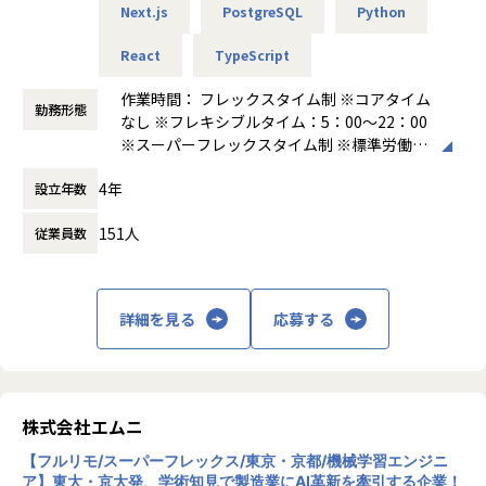
ンです。
Next.js
PostgreSQL
Python
- データベース設計、API設計、管理画面の開発
- 技術調査、ドキュメント作成、開発ナレッジの共有
◼️仕事のやりがい
React
TypeScript
- コードレビュー、設計レビューへの参加
- 既存機能の改善、品質向上、技術負債の解消
作業時間： フレックスタイム制 ※コアタイム
エムニでは、生成AI・LLMを活用した業務変革の最前線で、
勤務形態
なし ※フレキシブルタイム：5：00～22：00
技術選定からプロトタイピング、実装、改善、運用まで一気
※スーパーフレックスタイム制 ※標準労働時
通貫で関わることができます。
◼️開発テーマ例
間：1日8時間 ※月間所定労働時間：160時間
特に製造業領域では、図面、仕様書、検査記録、作業手順
4年
設立年数
前後
書、問い合わせ履歴、熟練者のナレッジなど、多様かつ複雑
- 製造業向けAI業務支援アプリケーション
働き方：
フルフレックス制
なデータを扱います。こうした現場固有の情報をLLMやRA
- LLM/RAGを活用したナレッジ検索・文書生成システム
151人
従業員数
時間外労働の有無： 有（月平均20時間～30
G、AIエージェントと組み合わせ、実務で使えるプロダク
- 図面・帳票・PDF・マニュアル等を扱うWebアプリケーシ
時間）
ト・ソリューションへ落とし込むことが求められます。
ョン
休憩時間： 60分
技術を深く理解するだけでなく、「誰の、どの業務課題を、
- 画像認識・異常検知・分類モデルを組み込んだ業務支援シ
どのように解くのか」まで踏み込み、顧客やビジネスサイド
ステム
詳細を見る
応募する
と連携しながら価値を形にできる環境です。
- AIエージェントを活用した業務自動化アプリケーション
- 自社AIプロダクトの管理画面・ユーザー画面・API開発
◼️役割期待
- 利用ログやユーザーフィードバックをもとにしたUI/UX改善
入社後は、シニアエンジニアやPMと連携しながら、LLM・R
株式会社エムニ
【業務の変更の範囲】
AG・AIエージェントを活用したAIシステムの実装、技術検
無
【フルリモ/スーパーフレックス/東京・京都/機械学習エンジニ
証、精度改善を中心にお任せします。
ア】東大・京大発、学術知見で製造業にAI革新を牽引する企業！