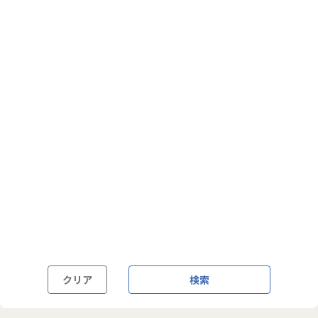
フルフレックス制
裁量労働制
語学・国籍から探す
英語力必須
英語力尚可（英語活用環境あり）
外国籍の方OK
クリア
検索