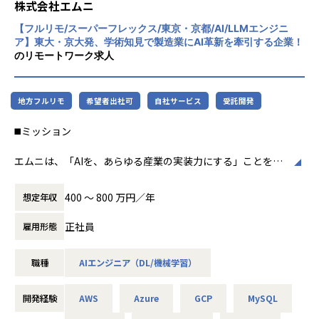
- AIエンジニアやPMと連携しながら、プロダクト開発を進め
株式会社エムニ
- LLM/RAGを活用したナレッジ検索・文書生成システム
価値の高い住民サービスを目指す自治体支援事業です。
られる
- 図面・帳票・PDF・マニュアル等を扱うWebアプリケーシ
【フルリモ/スーパーフレックス/東京・京都/AI/LLMエンジニ
- フロントエンド・バックエンドを横断してスキルを伸ばせ
ョン
ア】東大・京大発、学術知見で製造業にAI革新を牽引する企業！
■地域通貨事業（chiica）
る
- 画像認識・異常検知・分類モデルを組み込んだ業務支援シ
のリモートワーク求人
地域外へのお金の流出を抑え、地域内で循環する仕組みづく
- 顧客の業務課題を解決する、社会実装型の開発に関われる
ステム
りに取り組んでいます。
- 実装者から、シニアエンジニア、リードエンジニア、テッ
- AIエージェントを活用した業務自動化アプリケーション
参考情報
クリードへと成長できる
- 自社AIプロダクトの管理画面・ユーザー画面・API開発
地方フルリモ
希望者出社可
自社サービス
受託開発
■OPEN TRUST BANK≪企業情報・採用情報ハンドブック≫
- フルリモート・フレックスの環境で、自律的に働ける
- 社内外の利用ログをもとにしたプロダクト改善・グロース
https://trustbank.notion.site/TRUSTBANK-Recruit-8ee0
施策
◼️ミッション
48bbfee34633b99fb2ed62d3578d?pvs=4
◼️業務内容
【業務の変更の範囲】
エムニは、「AIを、あらゆる産業の実装力にする」ことを目
■採用ピッチ資料
無
指す、製造業特化のAIスタートアップです。
https://speakerdeck.com/trustbank/zhu-shi-hui-she-tor
スキルやご経験、ご志向に応じて、以下のような業務をお任
日本の製造業には、熟練者の暗黙知、紙・PDF・図面・帳票
asutobanku-cai-yong-pitutizi-liao
400 〜 800 万円／年
想定年収
せします。
に蓄積された情報、属人的な判断プロセスなど、まだAIによ
- AI機能を組み込んだWebアプリケーションの開発
って解決できる余地が数多く残されています。
■テックブログ
正社員
雇用形態
- Next.js、React、FastAPI等を用いたフロントエンド・バッ
本ポジションでは、LLM・RAG・AIエージェント・機械学習
https://tech.trustbank.co.jp/
クエンド開発
などの技術を活用し、製造業を中心としたクライアントの本
- LLM/RAG/画像認識/音声認識等を活用した機能開発
職種
AIエンジニア（DL/機械学習）
質的な業務課題を解決するAIシステムの設計・開発・実装を
【業務の変更の範囲】
- AIエンジニアと連携したAPI連携、データ連携、画面実装
担っていただきます。
無
- 顧客業務に合わせた画面設計、機能改善、UI/UX改善
単なる技術検証やPoCにとどまらず、実際の業務で使われ、
開発経験
AWS
Azure
GCP
MySQL
- Webアプリケーションのテスト、バグ修正、リファクタリ
事業成果につながるAIの社会実装を推進することがミッショ
ング