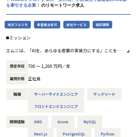
- AIによるインタビュー設計・質問生成機能
を牽引する企業！
のリモートワーク求人
すと、どのようなプロダクトを取り扱っているかについての
- 回答内容に応じた自動深掘り質問機能
イメージが沸きやすいかと思います。
- 音声認識・文字起こし・要約機能
- インタビュー結果の構造化・タグ付け・分類機能
地方フルリモ
希望者出社可
自社サービス
受託開発
県庁職員の「新しい働き方」を支える、自治体専用ビジネス
- 複数インタビュー結果を横断した分析・示唆抽出機能
チャットの実力
- 面談・ヒアリング内容の自動レポート生成
◼️ミッション
自治体専用ビジネスチャットを導入し、「対話」の組織文化
- ユーザーごとの目的に応じたAIインタビュー体験の最適化
をさらに強固に
- AIによる業務ヒアリング・社内ナレッジ収集支援
エムニは、「AIを、あらゆる産業の実装力にする」ことを目
- 回答品質・質問品質を評価するための評価基盤づくり
指す、製造業特化のAIスタートアップです。
その中でも、サービスローンチから約4年で、全国の約1/3の
- ユーザーの発話・回答データを活用したAI機能改善
日本の製造業には、熟練者の暗黙知、紙・PDF・図面・帳票
自治体で導入されているLoGoフォームは、自治体職員だけ
700 〜 1,200 万円／年
想定年収
に蓄積された情報、属人的な判断プロセスなど、AIによって
ではなく、その地域に住む住民の皆さまにも利用されてお
【業務の変更の範囲】
解決できる課題が数多く存在します。
り、日々の生活に根付いた、ミッションクリティカルなサー
正社員
雇用形態
無
本ポジションでは、Web領域の技術責任者候補として、AIエ
ビスに成長しています。
ンジニア、PM、Bizメンバーと連携しながら、AI機能を組み
利用自治体の拡大と、サービスの更なる進化のため、品質の
職種
サーバーサイドエンジニア
テックリード
込んだWebアプリケーション全体の技術設計・開発推進を担
作り込みや技術的な解決策の提案・実現を行い、継続的な改
っていただきます。
善を実施していく、スクラムチームの開発者を増員募集して
フロントエンドエンジニア
単なる実装担当ではなく、技術選定、アーキテクチャ設計、
います。
開発プロセス改善、メンバー支援まで含めて、AIアプリケー
ション開発を技術面からリードすることがミッションです。
【業務内容】
開発経験
AWS
Azure
MySQL
自治体専用フォームサービス「LoGoフォーム」における開
Next.js
PostgreSQL
Python
発者を担っていただきます。