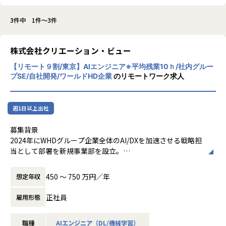
3件中 1件～3件
株式会社クリエーション・ビュー
【リモート９割/東京】AIエンジニア※平均残業10ｈ/社内グルー
プSE/自社開発/ワールドHD企業
のリモートワーク求人
週1日以上出社
募集背景
2024年にWHDグループ企業全体のAI/DXを加速させる戦略担
当として部署を新規事業部を設立。
グループ横断でAI技術の活用を推進し、各グループ企業が抱
える多様なビジネス課題に対し、AIを活用したシステム開発
450 〜 750 万円／年
想定年収
を通じて事業価値の最大化に貢献しています。また外部クラ
イアントの案件も拡大中です。
正社員
雇用形態
現在、当部署は10名超の精鋭でAI/DX事業のシステム開発を
推進していますが、グループ内をはじめAI/DX分野の開発ニ
職種
AIエンジニア（DL/機械学習）
ーズは急速に拡大しており、さらなる事業拡大に向けて増員