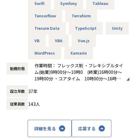
★社員の働きやすさをとことん追求！★
Swift
Symfony
Tableau
◎本プロジェクトはフルリモート可
◎フレックス制あり
Tensorflow
Terraform
◎残業月平均10時間と少なめ
Tresure Data
TypeScript
Unity
◎年間休日125日＋平均有給取得日数18.5日
VB
VBA
Vue.js
【業務の変更の範囲】
無
WordPress
Xamarin
作業時間： フレックス制 ・フレキシブルタイ
勤務形態
ム(始業)9時00分～10時0 (終業)16時00分～
19時00分 ・コアタイム 10時00分～16時00
分 ・標準労働時間 8時00分 休憩時間 60
37年
設立年数
分
働き方：
フレックス制（コアタイムあり）
143人
従業員数
時間外労働の有無： 有（月平均20時間）
休憩時間： 60分
詳細を見る
応募する