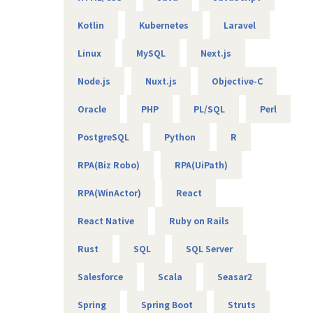
Kotlin
Kubernetes
Laravel
【エンジニアのための働き方】
当社は社長を含め、社員構成の9割以上がエンジニアです。
Linux
MySQL
Next.js
創業者の前社長が「エンジニアがもっと働きやすい会社を作
りたい」という想いを込めて創業したため、
Node.js
Nuxt.js
Objective-C
今でのその風土が根づいています。そのため、エンジニアの
Oracle
PHP
PL/SQL
Perl
働き方を考慮して下記環境を用意しています。
・フレックスタイム制
PostgreSQL
Python
R
・9割以上がリモート（年に数回程度の出社メンバーも）
・平均残業時間は10時間程度
RPA(Biz Robo)
RPA(UiPath)
・有給消化日数は18.5日（夏季休暇含む）
RPA(WinActor)
React
【業務の変更の範囲】
無
React Native
Ruby on Rails
Rust
SQL
SQL Server
Salesforce
Scala
Seasar2
Spring
Spring Boot
Struts