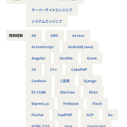
の募集を行います。
サーバーサイドエンジニア
AIやDXの知見は問わず、ご興味と意欲のある方にぜひ参画い
ただきたいと考えています！
システムエンジニア
＜概要＞
・大手企業、グループ会社に向けたAIソリューションの開発
開発経験
AD
AWS
Access
やDX推進
ActionScript
Android(Java)
＜具体的な仕事内容＞
Angular
Ansible
Azure
・AWSやPythonを用いたAIアプリケーションの作成
・グループ会社のAI／DX推進を実現するためのPoC開発
C#
C++
CakePHP
・データ基盤の構築並びにデータ活用によるDX化の提案
⇒将来的には、要件定義や顧客への提案などもおまかせし
Cordova
C言語
Django
ます
EC-CUBE
Electron
Elixir
＜案件について＞
Express.js
Firebase
Flask
・RAG機能を搭載した、(閉域接続可能な)生成AIの開発
・鉄道会社向け、AIを活用した需要予測とシステム開発
Flutter
FuelPHP
GCP
Go
・大手メーカ向け、SQLを用いたデータ基盤構築
・WEB広告最適化に向けたデータ分析、PoC開発 など
HTML/CSS
Java
JavaScript