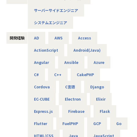
の募集を行います。
サーバーサイドエンジニア
AIやDXの知見は問わず、ご興味と意欲のある方にぜひ参画い
ただきたいと考えています！
システムエンジニア
＜概要＞
・大手企業、グループ会社に向けたAIソリューションの開発
開発経験
AD
AWS
Access
やDX推進
ActionScript
Android(Java)
＜具体的な仕事内容＞
Angular
Ansible
Azure
・AWSやPythonを用いたAIアプリケーションの作成
・グループ会社のAI／DX推進を実現するためのPoC開発
C#
C++
CakePHP
・データ基盤の構築並びにデータ活用によるDX化の提案
⇒将来的には、要件定義や顧客への提案などもおまかせし
Cordova
C言語
Django
ます
EC-CUBE
Electron
Elixir
＜案件について＞
Express.js
Firebase
Flask
・RAG機能を搭載した、(閉域接続可能な)生成AIの開発
・鉄道会社向け、AIを活用した需要予測とシステム開発
Flutter
FuelPHP
GCP
Go
・大手メーカ向け、SQLを用いたデータ基盤構築
・WEB広告最適化に向けたデータ分析、PoC開発 など
HTML/CSS
Java
JavaScript