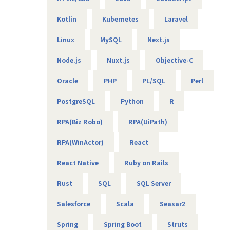
Kotlin
Kubernetes
Laravel
【エンジニアのための働き方】
当社は社長を含め、社員構成の9割以上がエンジニアです。
Linux
MySQL
Next.js
創業者の前社長が「エンジニアがもっと働きやすい会社を作
りたい」という想いを込めて創業したため、
Node.js
Nuxt.js
Objective-C
今でのその風土が根づいています。そのため、エンジニアの
Oracle
PHP
PL/SQL
Perl
働き方を考慮して下記環境を用意しています。
・フレックスタイム制
PostgreSQL
Python
R
・9割以上がリモート（年に数回程度の出社メンバーも）
・平均残業時間は10時間程度
RPA(Biz Robo)
RPA(UiPath)
・有給消化日数は18.5日（夏季休暇含む）
RPA(WinActor)
React
【業務の変更の範囲】
無
React Native
Ruby on Rails
Rust
SQL
SQL Server
Salesforce
Scala
Seasar2
Spring
Spring Boot
Struts