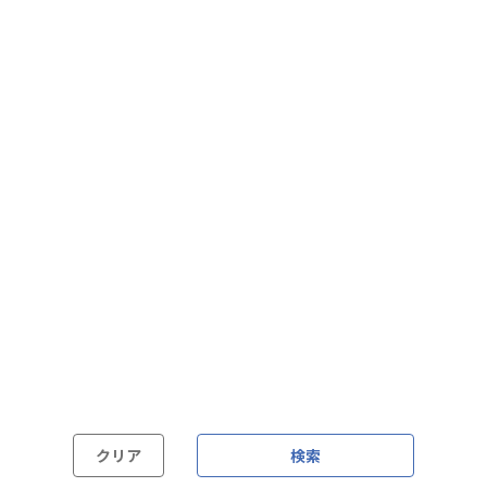
フレックス制（コアタイムあり）
フルフレックス制
裁量労働制
語学・国籍から探す
英語力必須
英語力尚可（英語活用環境あり）
外国籍の方OK
クリア
検索