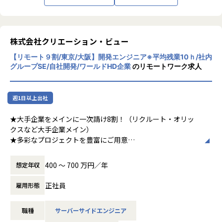
株式会社クリエーション・ビュー
【リモート９割/東京/大阪】開発エンジニア※平均残業10ｈ/社内
グループSE/自社開発/ワールドHD企業
のリモートワーク求人
週1日以上出社
★大手企業をメインに一次請け8割！（リクルート・オリッ
クスなど大手企業メイン）
★多彩なプロジェクトを豊富にご用意
★平均残業10h！連休取得OK！完全週休2日制（土日祝）フ
レックス制！リモート約９割など働きやすさ抜群
400 〜 700 万円／年
想定年収
★賞与年2回支給！（昨年度支給実績4.3ヵ月）＋住宅手当＋
資格手当など福利厚生も充実
正社員
雇用形態
■業務内容
職種
サーバーサイドエンジニア
自社グループ企業向けのWeb・オープン系をメインとした各