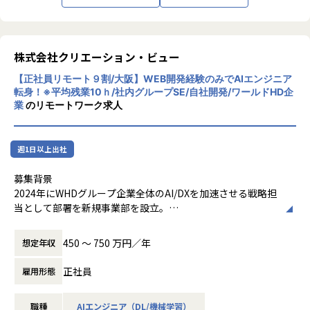
株式会社クリエーション・ビュー
【正社員リモート９割/大阪】WEB開発経験のみでAIエンジニア
転身！※平均残業10ｈ/社内グループSE/自社開発/ワールドHD企
業
のリモートワーク求人
週1日以上出社
募集背景
2024年にWHDグループ企業全体のAI/DXを加速させる戦略担
当として部署を新規事業部を設立。
グループ横断でAI技術の活用を推進し、各グループ企業が抱
える多様なビジネス課題に対し、AIを活用したシステム開発
450 〜 750 万円／年
想定年収
を通じて事業価値の最大化に貢献しています。また外部クラ
イアントの案件も拡大中です。
正社員
雇用形態
現在、当部署は10名超の精鋭でAI/DX事業のシステム開発を
推進していますが、グループ内をはじめAI/DX分野の開発ニ
職種
AIエンジニア（DL/機械学習）
ーズは急速に拡大しており、さらなる事業拡大に向けて増員