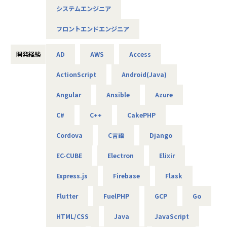
種システム・ソフトウェア・アプリケーション案件におい
システムエンジニア
て、要件定義、設計、見積もりなどの上流工程から、開発業
務まで一貫してお任せいたします。
フロントエンドエンジニア
場合によってはインフラの構築や言語の選定までお任せでき
るプロジェクトもございます。
開発経験
AD
AWS
Access
■チーム構成
ActionScript
Android(Java)
現在、PMが請け負っている案件を一緒に開発していただき
ます。
Angular
Ansible
Azure
※今後は複数人のチームとなる予定です
PMは入社20年程度のベテラン社員のため安心して相談でき
C#
C++
CakePHP
る環境です。
PM：1名40代男性
Cordova
C言語
Django
■キャリアパス
EC-CUBE
Electron
Elixir
希望次第でさまざまなキャリアを描けることも当社の強みで
す。
Express.js
Firebase
Flask
まずは開発ポジションからご活躍いただくつもりですが、エ
ンジニアとして技術を追求してスペシャリストやリーダー、
Flutter
FuelPHP
GCP
Go
マネジメントを目指すことも可能です。スキル、キャリアと
もにワンランク上を目指せる、やりがいのある環境がそろっ
HTML/CSS
Java
JavaScript
ております。