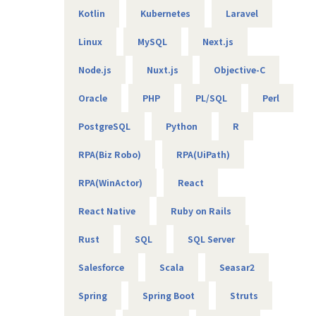
Kotlin
Kubernetes
Laravel
キャリアパスは7段階と細かく設定
全員に指標は開示しているため、いつもで確認できる環境で
Linux
MySQL
Next.js
す。
メンバー、サブリーダー、リーダー、シニアリーダー
Node.js
Nuxt.js
Objective-C
サブマネージャー、マネージャー、シニアマネージャー
Oracle
PHP
PL/SQL
Perl
■募集背景：
PostgreSQL
Python
R
グループ企業からWEBシステム案件の依頼が多くなりつつあ
るため、
RPA(Biz Robo)
RPA(UiPath)
弊社としても本格的な案件化をするための増員での募集とな
ります。
RPA(WinActor)
React
グループ企業がクライアントのためコミュニケーションがと
りやすい点も
React Native
Ruby on Rails
魅力点となります。
Rust
SQL
SQL Server
■グループ企業
弊社はワールドHDの1社になりクライアントはワールドHD
Salesforce
Scala
Seasar2
の各社となります。
https://world-hd.co.jp/corporate/group/
Spring
Spring Boot
Struts