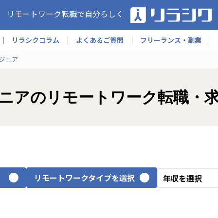
リモートワーク転職で自分らしく
リラシクコラム
よくあるご質問
フリーランス・副業
ジニア
エンジニアのリモートワーク転職・
リモートワークタイプを選択