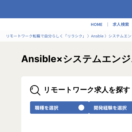
HOME
求人検索
リモートワーク転職で自分らしく「リラシク」
Ansible
システムエン
Ansible×システム
リモートワーク求人を探す
職種を選択
開発経験を選択