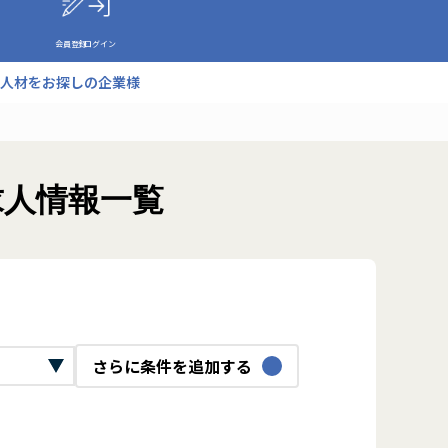
会員登録
ログイン
人材をお探しの企業様
求人情報一覧
さらに条件を追加する