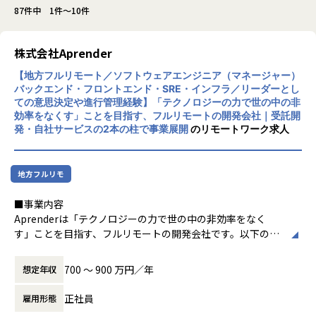
87件中 1件～10件
株式会社Aprender
【地方フルリモート／ソフトウェアエンジニア（マネージャー）
バックエンド・フロントエンド・SRE・インフラ／リーダーとし
ての意思決定や進行管理経験】「テクノロジーの力で世の中の非
効率をなくす」ことを目指す、フルリモートの開発会社｜受託開
発・自社サービスの2本の柱で事業展開
のリモートワーク求人
地方フルリモ
■事業内容
Aprenderは「テクノロジーの力で世の中の非効率をなく
す」ことを目指す、フルリモートの開発会社です。以下の2
本の柱で事業を展開しています。
・受託開発：フロントエンド・バックエンド・インフラを横
700 〜 900 万円／年
想定年収
断したソフトウェア開発・クラウド構築
・自社サービス「Magentia」：AIとの会話によってフォー
正社員
雇用形態
ムを自動生成し、集計・分析から業務の自動化までを実現す