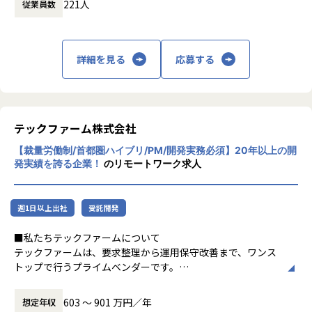
私たちファインディは、「挑戦するエンジニアのプラットフ
がっています。面接時に「自身の力で仕事を切り拓いていく
221人
従業員数
ョンの技術選定
ォームをつくる。」というビジョンのもと、
感じだよ」と言われたのですが、実際に入社したらフォロー
【案件選択は100%エンジニアの意思】
ITエンジニア領域における個人と組織、双方の課題解決に取
体制もしっかりしていて、すぐに安心だと感じました。代表
【このポジションの魅力】
当社では、月間1万件以上の案件の中から、エンジニア自身
り組んできました。
の佐藤さんや取締役の松高さんもフランクで上下関係など関
・自社プロダクトと受託開発の両方で、多様な技術スタック
が参画する案件を選びます。
詳細を見る
応募する
係なく、なんでも気軽に話せる社風に前職との大きな違いを
（例：AWS/React/Node.js）を習得可能
営業が一方的にアサインすることはありません。
現在は、
感じています。SES業界はコミュニケーションが少ないイメ
・VPoE（執行役員兼エンジニアリング責任者）と協働し、
「どんな技術を伸ばしたいか」
ージでしたが、良い意味でのギャップでした。こんな環境だ
個人の志向に沿ったキャリア設計を実現
「どんな働き方をしたいか」を代表や営業との1on1面談で
・IT/Webエンジニア向け転職サービス「Findy」（https://fi
からこそ、自分が将来手がけたい夢なども話せますし、それ
・100名規模の技術組織拡大フェーズで、アーキテクトやテ
共有し、希望に合った案件を複数ご紹介。
ndy-code.io/）
を実現するための案件も今後はアサインしてくれそうです。
テックファーム株式会社
ックリードとしての成長機会が豊富
その中から最終的に選ぶのは、あなた自身です。
・ハイスキルなフリーランスエンジニア紹介サービス「Find
残業もほとんどなく、フルリモート勤務で通勤時間がないた
・新しいAIツールやフレームワークの導入、既存システムへ
y Freelance」（https://freelance.findy-code.io/）
め、趣味であるアプリ開発に時間を注げるようになったこと
【裁量労働制/首都圏ハイブリ/PM/開発実務必須】20年以上の開
のAI機能の組み込みなど、技術選定やアーキテクチャ設計に
実際に、前職で夜勤のある案件で体調を崩したエンジニア
・経営と開発現場をつなぐAI戦略支援SaaS「Findy Team+」
も、とても嬉しいことでした。
発実績を誇る企業！
のリモートワーク求人
も裁量を持って関与可能
が、Yakudoでは営業と一緒に「日勤・リモート中心」の条件
（https://jp.findy-team.io/）
を詰め、9割テレワークの理想の環境を実現したケースもあ
・開発ツールのレビューサイト「Findy Tools」（https://fin
【業務の変更の範囲】
【弊社で実現できる働き方・魅力】
ります。
dy-tools.io/）
会社の定める範囲
週1日以上出社
受託開発
・VPoE（取締役兼エンジニアリング責任者）と協働で、技
・テックカンファレンスのプラットフォーム「Findy Confer
術特化型からマネジメント志向まで柔軟なキャリアプランを
【シンプルで透明な給与体系】
ence」（https://conference.findy-code.io/）
■私たちテックファームについて
構築できます。
案件参画単価に対し、会社の利益は一律10万円。
といった5つのサービスを展開し、サービスの累計会員登録
テックファームは、要求整理から運用保守改善まで、ワンス
・1on1の時間などを設定し、キャリア～プライベートまで
残りはすべてエンジニアに還元します。
数は約26.7万人、国内外のスタートアップから大企業まで4,0
トップで行うプライムベンダーです。
オープンコミュニケーションをとることもできます。
還元率は75%以上、最大93%。
00社以上に利用されています。
エンジニアがお客様と直接会話を行い、課題や実現したいサ
・「新ツール導入」「開発フロー刷新」など、技術選定から
単価も給与も常に公開しているので、「自分がいくら稼いで
ービスを直接ヒアリング、提案、設計、開発を実施し、サー
603 〜 901 万円／年
想定年収
実装まで主体的に推進し、ChatGPTをはじめとする生成AIの
いて、会社がいくら取っているか」が一目で分かります。
また、「技術立国日本を取り戻す」という設立趣意のもと、
ビスの保守運用、継続提案まで担います。