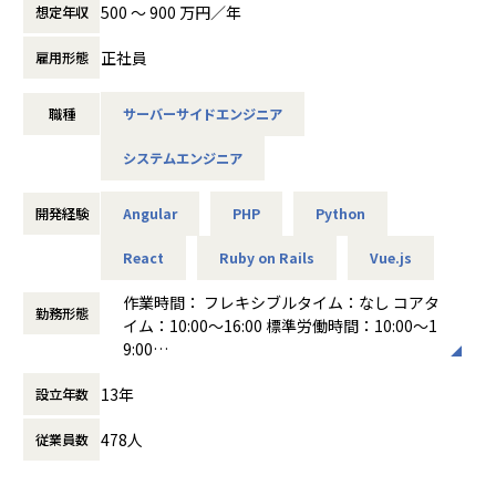
・Ruby on Rails、MySQL、Redis、Elasticsearch を利用し
間拘束が厳しく、自由がない環境でもありました。のらねこ
500 〜 900 万円／年
想定年収
す。
たバックエンド開発
ワークスに転職した理由は、社員に高還元率の給与システム
※新規プロダクトに関して開発者が様々な企画を実施し、KP
​​・AWS や Datadog を利用したインフラ構築・保守運用
だったため。正直、最初は疑っていましたが、会社のオフィ
正社員
I等の設定から予算獲得まで入り込むこともございます。
雇用形態
■事業内容
スを持たないなど、無駄な経費を削減している点を聞き、本
◎SES事業
当なんだと確信が持てました。
【AI活用の実績】
職種
サーバーサイドエンジニア
Web開発（PHP, TypeScript, React, Vue.js, Ruby on Rail
■募集背景と実現したい事
弊社では積極的にAIを活用した開発に取り組んでおります。
s）、
IT企業に限らず多くの企業で開発ニーズが急拡大する一方、
実際に入社したら、年収換算で200万円ほどは上がったと思
■AIを自分の業務に使えること
システムエンジニア
インフラ構築（AWS, Linux）、
エンジニア人口との需給ギャップは深刻化しております。
います。SES業界で働くなら給料が多くもらえる環境のほう
開発・運用・調査・ドキュメントなど、日々の業務でAIツー
ネイティブアプリ開発、
またエンジニアの力も最大限活用されているかと言われれ
が、絶対に良いですよね。あと、完全在宅勤務のため自由に
ルを活用し、生産性と品質を上げられること。
AI活用まで幅広い技術領域に対応。
ば、そうと言える組織や開発環境はまだ少ないのではないで
働けるのも大きいですね。今のプロジェクトが終了したら、
開発経験
Angular
PHP
Python
■システムのフロー上で高効率に導入設計できること
月間1万件以上の案件を取り扱い、
しょうか。
以前に手がけて面白かったC++言語の案件に挑戦したいと思
「個人の便利ツール」で終わらせず、業務プロセス／既存シ
エンド直・元請け直のプライム案件が全体の70%を占めてい
React
Ruby on Rails
Vue.js
っています。携わりたい案件の希望を自由に出せるのも、の
ステムのフローに組み込む前提で、導入ポイント・運用方
ます。
その中で現在、Findyのユーザー数は前年比200%の勢いで成
らねこワークスの良い点です。ゆくゆくは海外の開発案件に
法・品質担保・リスク整理まで設計できること。
作業時間： フレキシブルタイム：なし コアタ
長中で事業を更に拡大していくフェーズです。「エンジニア
参加し、グローバルな活躍ができるエンジニアになりたい。
勤務形態
他社のSESとの違いは、案件の選択権が100%エンジニアに
イム：10:00〜16:00 標準労働時間：10:00～1
の市場価値を上げるサービスになる」、
そんな将来のキャリアを実現するための道筋も示してくれる
【業務の変更の範囲】
あること。
9:00
「スキル偏差値のアルゴリズムをもっと進化させてほしい」
のが、他社SES会社と異なる良い点だと思います。
無
営業が一方的にアサインするのではなく、
働き方：
フレックス制（コアタイムあり）
といった期待の声をたくさん頂戴してきました。
13年
エンジニア自身が
設立年数
時間外労働の有無： 有（月平均10時間～30
その声を反映させ、エンジニアと組織のマッチングの機会を
＜転職者例2＞
「次はこの技術を伸ばしたい」
時間）
更に増やし、サービスを加速させていきたいと考えていま
メーカー2社を経て、のらねこワークスへ。
478人
従業員数
「リモート中心で働きたい」
休憩時間： 60分
す。
技術力を磨くなら、SES業界が正解です。
といった希望を出し、その条件に合った案件の中から自分で
Sさん（PG／24歳／2022年6月入社)
選びます。
開発組織におけるAI技術の進化に伴い、単にコードを書くの