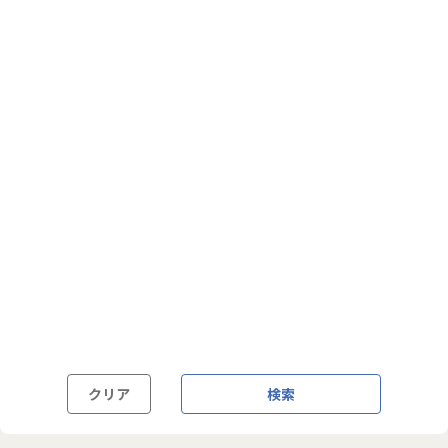
フルフレックス制
裁量労働制
語学・国籍から探す
英語力必須
英語力尚可（英語活用環境あり）
外国籍の方OK
クリア
検索