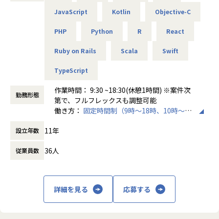
大手旅行サイト顧客管理システム
JavaScript
Kotlin
Objective-C
サーバーサイド開発
HR系サービス フロントサイト設計・開発
PHP
Python
R
React
RPGスマホゲームの開発
【プロジェクトにおけるコミュニケーション】
大手販売会社のAIを使ったマーケティング支援
・朝会・昼会（デイリー）：持ちタスクの状況・課題・完了
Ruby on Rails
Scala
Swift
顔認証サービスの開発
予定・次のタスクを共有
IOT プラットフォームの開発
・Slack：随時困りごとの相談や手が空いた際の声かけなど
TypeScript
を連絡し合っています
★高待遇をお約束できる理由
・Discord / Slackハドル：議論が必要な内容、補足が必要な
作業時間： 9:30 ~18:30(休憩1時間) ※案件次
収入に対する不安を少しでも取り除くことで、
勤務形態
複雑なレビュー、影響の大きい問題などは口頭で同期的にコ
第で、フルフレックスも調整可能
安心して仕事に集中することができ、
ミュニケーションをとりながら進めます
働き方：
固定時間制（9時～18時、10時～19
成長してほしいと考えています。
・Pull Request・コードレビューにおけるやり取り
時など）
└理由1：
11年
設立年数
時間外労働の有無： 有（月平均10時間～20
単価が給与に反映される「明確な給与テーブル」を社員に公
【その他のコミュニケーション】
時間）
開。
オフィスへの出社がなく、全社員が全国各地の自宅から勤務
36人
従業員数
休憩時間： 60分
年齢や経験年数に関わらず、公平に評価しています。
している「完全フルリモート」のため、オンラインで定期的
└理由2：
なコミュニケーションの機会を設けています。
当社の営業担当が単価の高い案件を獲得し、
・代表との1on1：入社後会社に馴染んでいただくためのサ
単価アップの交渉にも長けています。
ポートや、業務やキャリアなどの幅広い相談が可能です。
詳細を見る
応募する
└理由3：
・チームメンバーとの1on1：業務の振り返りやキャリアに
当社はスキルアップできる環境が整っており、
ついての相談（案件アサインの打診含む）等についての1on
単価がどんどん上がる体制になっています。