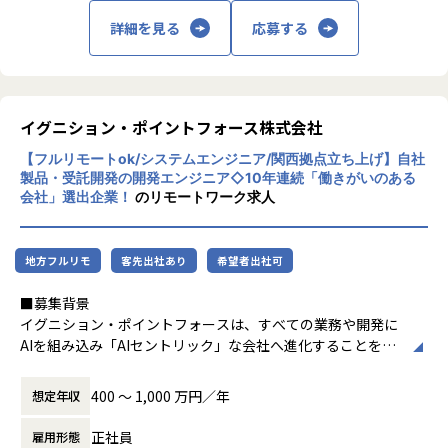
ではなく、プロダクトの成功に深くコミットする姿勢がます
1社目は大手SIer、2社目はベンチャー企業に在籍していまし
詳細を見る
応募する
還元率は75%以上、会社の利益は一律10万円。
ます求められています。
た。1社目は世間的にも安定企業だったので長年働くことも
案件単価と給与が透明に連動するシンプルな仕組みで、
ファインディではエンジニア向けサービスを展開しているか
できたのですが、すぐに「スキルアップができる環境」では
「自分がいくら稼いでいるか」が常に見える状態です。
らこそ、プロダクトエンジニアが事業側のビジョンや戦略を
ないと察知したんですね。プログラミングの技術を高めたく
理解し、ユーザー課題の解決に落とし込む存在となることを
て、ベンチャー企業に転職しました。そこでは日本中の人が
売上は5期連続で拡大中。
期待しています。
利用するシステム開発に携われて、新しい技術も取得できて
イグニション・ポイントフォース株式会社
設立5期で売上高7.5億円を達成しました。
良かったのですが、残業が非常に多くて長年続けるのは無理
【フルリモートok/システムエンジニア/関西拠点立ち上げ】自社
でした。そこで転職することに。スキルアップもしたいし、
製品・受託開発の開発エンジニア◇10年連続「働きがいのある
＜年収UP実績＞
自分の時間も欲しい。その両立は簡単ではないと思ってまし
会社」選出企業！
のリモートワーク求人
・開発エンジニア 経験3年：350万円 → 550万円
■AIの取り組み
た。
・開発エンジニア 経験7年：550万円 → 840万円
私たちのチームでは、生成AI活用に非常に積極的で、8割以
・開発エンジニア 経験15年：800万円 → 1,104万円
上のエンジニアが日常的にAIエージェントを利用していま
実は、SESはイメージ的に絶対イヤだったんです（笑）。で
地方フルリモ
客先出社あり
希望者出社可
・インフラエンジニア 経験3年：330万円 → 530万円
す。
もスキルアップするなら、いろいろなプロジェクトに携われ
・インフラエンジニア 経験7年：500万円 → 890万円
Claude Code、GitHub Copilot、Devinなど開発で利用する
て、いろんな言語を学べるSESもいいなと思うように。給料
■募集背景
のは当たり前になっています。
が低いイメージもあったのですが、のらねこワークスは違っ
イグニション・ポイントフォースは、すべての業務や開発に
◎受託開発事業
また、OpenAIやAnthropicなどのAPIを利用できる環境も整
たので、入社を決めました。
AIを組み込み「AIセントリック」な会社へ進化することを目
自社のルーツであるスポーツ系のWebアプリ・Webサイトを
備済みで、AI駆動開発を推進できる環境があります。
指しており、先端技術を活用したクライアントのDX/事業変
はじめ、
入社して、給与も前職より月25万円ほど上がりました。今携
革を、戦略策定から実装まで一気通貫で推進しています。
企画から納品まで一気通貫でお引き受けしています。
プロダクト開発部では、生成AIに関する議論が活発に行われ
400 〜 1,000 万円／年
わっている案件は、Webシステムやサイトのフルリプレイス
想定年収
この度、西日本エリアのクライアントへの価値提供を強化す
WEBサイト制作から新規システム開発まで幅広く対応してお
ており、
案件。使用言語はPHPです。PHPの経験を増やすことで、さ
るため、関西拠点（大阪）の立ち上げを担う中核メンバーと
り、
一部のメンバーはこれらのAIツールを活用することで、アウ
正社員
雇用形態
らにレベルの高いプロジェクトに参加したい考えです。月1