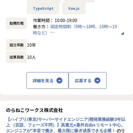
TypeScript
Vue.js
■業務内容
【主な業務】
作業時間： 10:00-19:00
勤務形態
・メンバーの1on1・育成・目標設定
働き方：
固定時間制（9時～18時、10時～19
・チームの状態把握と改善（関係性・役割分担・心理的安全
時など）
性の確保）
時間外労働の有無： 有（月平均10時間）
・採用活動への関与（面接・採用計画など）
10年
設立年数
休憩時間： 60分
・アジャイルでのチーム開発（デイリースタンドアップ・プ
ランニング・振り返り）
10人
従業員数
・受託開発案件における設計・実装・コードレビュー・テス
ト
・クライアントとの折衝・要件ヒアリング・技術的な意思決
詳細を見る
応募する
定
・自社サービスにおける設計・実装・コードレビュー・テス
ト・運用
・プロジェクトのマイルストーン管理・タスク整理
・設計判断・調査結果・ADR等のドキュメント整備
のらねこワークス株式会社
※案件はすべてフルリモートで進行します。クライアント先
への常駐や転勤等はございません。
【ハイブリ/東京/サーバーサイドエンジニア/開発業務経験3年以
上 （言語、フェーズ不問）】高還元×案件自由×リモート中心。
エンジニアが“本音で働き、最大限に稼ぎ成長できる企業！
のリ
【チーム体制】