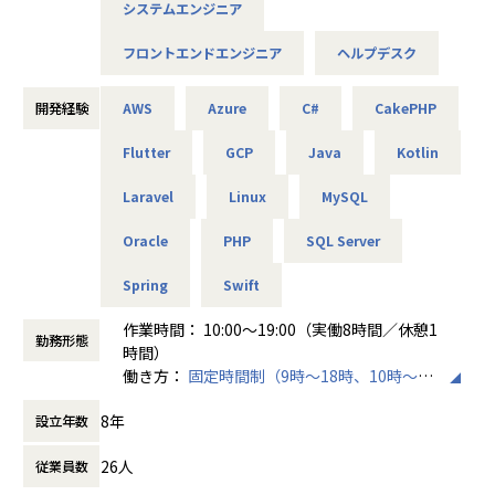
専門のエージェントサービスであるMidworks事業部、IT/WE
システムエンジニア
みを掛け合わせれば、スポーツの楽しさをもっと多くの人に
望を叶える案件が見つけられます。
Bのエンジニア職種にスコープを絞り、より専門性の高い転
届けられるんじゃないか。
└理由2：AI技術を駆使した情報管理システムがあり、膨大
職・採用支援を行っているTechStars事業部、企業向けWeb
フロントエンドエンジニア
ヘルプデスク
その熱量のまま、2019年8月に株式会社Yakudoを設立しまし
な案件情報を収集しています。
マーケティングコンサルサービスを提供しているMedia事業
た。
└理由3：多くのクライアントから高評価をいただいてお
部、これらの事業部を支える経営戦略本部、私たちプロダク
開発経験
AWS
Azure
C#
CakePHP
り、リピートでのご依頼が非常に多いです。
ト室の業務はこの経営戦略本部に属し、各事業部のビジネス
社名の「Yakudo」は、日本語の「躍動」から。
を多角的にバックアップする戦略的システムの企画から設
Flutter
GCP
Java
Kotlin
Yakudoに関わるすべての人に活力を与え、一人ひとりが活き
★会社都合ではなく、あなたのやりたいことが最優先。
計、構築、運用を担う部門となっております。
活きと輝き、そのエネルギーで日本社会を明るくしていきた
希望条件が叶えられるほど、案件が豊富にあり、どんな案件
Laravel
Linux
MySQL
いという願いが込められています。
をやるかは自分で選べます。
◆職種概要
あなたの経験（年数・言語・担当フェーズ・業種など）を考
経営戦略本部配下のプロダクト室にて、各事業部のビジネス
Oracle
PHP
SQL Server
2021年には、自社プロダクトとしてスポーツSNSアプリ「YA
慮しつつ、希望に合うプロジェクトをご担当いただきます。
を多角的にバックアップする戦略的システムの企画〜設計〜
KUDO」をリリース。
「リモートがいい」「家族の時間を増やせる案件がいい」と
構築〜運用を担うシステムエンジニアポジションです。
Spring
Swift
チーム管理や対戦相手の募集、試合記録など、スポーツのあ
いったご希望や、
らゆる場面をサポートするアプリとして、現在ユーザー1万
チャレンジしたい言語、業種、フェーズ、役割などのキャリ
◆具体的な業務内容
作業時間： 10:00～19:00（実働8時間／休憩1
人、チーム登録1,600組を超えるサービスに成長しました。
勤務形態
ア相談は気兼ねなく相談できます。
・自社サービスのシステム構築
時間）
開発・プログラミングの業務担当フェーズから要件定義・設
・バックオフィスシステム構築
働き方：
固定時間制（9時～18時、10時～19
しかし、Yakudoが目指しているのはアプリの成功だけではあ
計へのチャレンジも可能です。
・全社横断的ビッグデータ環境の構築
時など）
りません。
8年
・構築した各システムの運用保守と最適化
設立年数
時間外労働の有無： 有（月平均10時間）
SES業界で長く働いてきた及川は、エンジニアが適正に評価
★常に市場から求められる人材に、成長できる理由。
・PoCによる新技術の検証と実践投入 …など
休憩時間： 60分
されず、自分のキャリアを自分で選べないという構造的な問
「顧客に真の価値を提供できる人材」を創出することが、当
26人
従業員数
題を目の当たりにしてきました。
社のビジョン。
◆案件例