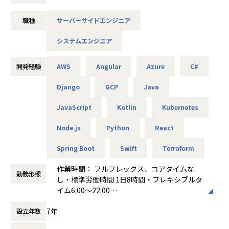
して、シニアシステムエンジニアを募集します。
様々な企業のDX支援に携わっています。
トプットを1.5倍に向上させた実績があります。
回のキャリアミーティングでも、ゼロからシステムを開発す
SESで経験を積んだエンジニアが、
るような案件に携わりたいと希望を伝えました。スキルアッ
職種
サーバーサイドエンジニア
多様な業界・プロジェクトで最先端技術や大規模開発を経験
受託開発へキャリアチェンジすることも可能です。
プを狙うならSES業界、さらに給与アップも実現させたいな
し、成長できる環境です
■ Findy（https://findy-code.io/）について
ら、のらねこワークスが正解です。
システムエンジニア
◎自社プロダクト「YAKUDO」
スキルや発信力に基づいて、厳選企業からオファーが届くエ
■概要
2021年9月にリリースし、
ンジニアのキャリア支援プラットフォームです。
＜転職例3＞
弊社が創発する新規事業の製品開発および、グループが受託
開発経験
AWS
Angular
Azure
C#
現在ユーザー数1万人、チーム登録1,600組を突破。
GitHub連携やブログなどのアウトプットで開発スキルや発信
SES業界のイメージを覆す、
するシステム開発におけるシステムエンジニア）としてご活
チームの管理、対戦相手の募集、試合の記録など、
力をスキル偏差値として見える化。
フォローの厚さと温かいコミュニケーション。
躍いただきます。
Django
GCP
Java
準備から振り返りまでスポーツのあらゆる場面をサポート。
偏差値に基づく年収予測機能で、職種や経験年数を考慮した
Iさん（PG／24歳／2022年7月入社）
・Webアプリケーション、業務システム、モバイルアプリ等
競技ごとに設計されたインターフェースで、
個人の市場価値を可視化します。
JavaScript
Kotlin
Kubernetes
の設計・開発・運用
誰でも簡単に試合を記録できるのが大きな魅力です。
エンジニアに学びを提供するメディアやイベントの開催、ユ
新卒入社したSIerから転職しました。理由は、年収の低さと
・クライアントとの要件定義、仕様調整、提案
ーザーのキャリアを最大化することを目的としたユーザーサ
リモート勤務ができる環境で働きたかったため。前職は安定
Node.js
Python
React
・チーム内ミーティング、アジャイル開発推進
「スポーツをするならYAKUDOだよね」と言われるプロダク
クセス面談など、
企業だったのですが、年功序列の給与体系だったのと、開発
・システム保守・運用・改善
トを目指し、日々開発を続けています。
テックとヒューマニティの両面からエンジニアの挑戦をサポ
していたのも公共システムだったため、コロナ禍でも出社が
Spring Boot
Swift
Terraform
・新技術の調査・導入や開発プロセス改善
将来的にはSESや受託で経験を積んだエンジニアが、この自
ートしています。
マストでした。自身の将来のことを考え、自身の頑張りとス
社プロダクトの開発に携わるキャリアパスも用意していま
登録ユーザー数は13万人、累計利用企業数1000社を突破。
キルが正当に評価されて、今の時代に合った働き方ができる
作業時間： フルフレックス、コアタイムな
【プロジェクト例】
勤務形態
す。
大手からスタートアップまで幅広い支援を実現し、急成長中
環境に身を置きたいと考えるようになりました。そこで出会
し・標準労働時間 1日8時間・フレキシブルタ
・大手企業向け業務システム開発（Java, Spring, AWS）
です。
ったのが、のらねこワークスです。
イム6:00～22:00
・スタートアップ新規サービスの立ち上げ（React, Node.js,
■魅力ポイント
働き方：
フルフレックス制
GCP）
Yakudoが大切にしているのは、「エンジニアが主役」である
転職活動では4社ほどから内定をいただいたのですが、断ト
7年
設立年数
時間外労働の有無： 有（月平均15時間）
・モバイルアプリ開発（Swift, Kotlin）
こと。
■会社概要
ツで年収が良かったですね。前職よりも月給で24万円ほど上
休憩時間： 60分
・ChatGPTをはじめとする生成AIの実装や、DXソリューシ
制度も仕組みも、すべてそこから逆算して設計しています。