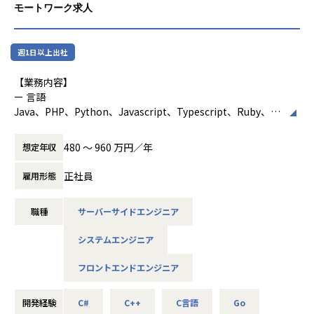
モートワーク求人
・育成・評価・1on1などを行う「所属チーム」と、案件ごと
の「プロジェクトチーム」があります。
・「所属チーム」においては、メンバーの育成・評価・1on
週1日以上出社
1等のマネジメント業務を行っていただきます。
・「プロジェクトチーム」には、複数のプロジェクトに対し
【業務内容】
て技術的な観点から横断的に支援する形で関わっていただき
ー 言語
ます（各プロジェクトの計画・進行は、それぞれの案件にお
Java、PHP、Python、Javascript、Typescript、Ruby、G
けるプロジェクトリーダーが担当します）。
o、C#、C/C++、Scala、Kotlin、Swift、Objective-C、VB.N
ET、Perl など
480 〜 960 万円／年
想定年収
■業務の流れ・日々のコミュニケーション
ー 工程
【プロジェクトの進め方】
正社員
雇用形態
分析、提案、要件定義、基本・詳細設計、開発、テスト、リ
リース、保守、運用
・受託開発案件：クライアントへの要件ヒアリング → 技術
職種
サーバーサイドエンジニア
方針・コスト・セキュリティの確認 → 要件を分解しタスク
ー 開発手法
化 → 2週間単位のマイルストーン設定 → プロジェクトチー
システムエンジニア
ウォーターフォール、アジャイル、スクラム、プロトタイ
ムで分担しながらタスク実行
プ など
フロントエンドエンジニア
・自社サービス：スクラム形式（週1〜2回のプランニング・
【手がけられる案件の一例】
プランニング内容のタスク化 → デイリースタンドアップ →
大手ECサイトのリプレイス
開発経験
C#
C++
C言語
Go
チームで分担しながらタスク実行）