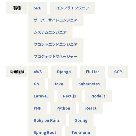
るSaaS型プラットフォーム
職種
SRE
インフラエンジニア
AI Agentを活用した開発を標準に据え、少人数・スピード感
サーバーサイドエンジニア
のある環境で業務を遂行しています。
システムエンジニア
■募集背景
フロントエンドエンジニア
これまで少しずつ開発メンバーを増やしてきましたが、エン
ジニア数の増加に伴い、メンバーのピープルマネジメントを
プロジェクトマネージャー
担っていただける方の必要性が高まっています。そこで今
回、チームを牽引し、メンバーの成長へ向けて伴走する役割
開発経験
AWS
Django
Flutter
GCP
を担っていただける方を募集いたします。
Go
Java
Kubernetes
■このポジションの役割
Laravel
Next.js
Node.js
受託開発・自社サービスの開発において、技術的な観点から
関与いただき、技術選定や設計方針などの方向性を示してい
PHP
Python
React
ただきます。
あわせて、メンバーの育成・1on1・評価・目標設定などのピ
Ruby on Rails
Spring
ープルマネジメントを通じて、チーム全体の成果とメンバー
の成長を牽引いただきます。
Spring Boot
Terraform