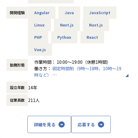
★のらねこワークスでは、案件単価に応じた給与還元率を設
【メリハリのある働き方】
定。
働くときは集中して働き、チームビルディングの場ではしっ
事業内容
開発経験
Angular
Java
JavaScript
社員への還元率は、平均68％。実質還元率が100％を超える
かりとコミュニケーションを取る、メリハリのある環境で
・エンジニアプラットフォームサービス
こともあります。
す。社員同士の1on1、LT・雑談会などオンラインの交流機
企業のDX推進が急務となる一方で、深刻なエンジニア不足は
Linux
Next.js
Nuxt.js
会は複数（週2時間程度）用意していますが、常に誰かと話
社会全体の大きな課題となっています。当社はフリーランスI
・単価80万円／単独／残業なし【給与57.6万円／実質還元率
していたい方には物足りないかもしれません。
PHP
Python
React
Tエンジニアのリソース支援事業を中心に据え、企業のIT領
72％】
上記のコミュニケーションスタイルで満足できる方や、自ら
域における課題抽出から戦略策定、プロジェクト設計、リソ
・単価80万円／単独／残業月20時間【給与67.6万円／実質還
Vue.js
交流の場を企画できる方が馴染みやすい環境です。
ース提供までを一気通貫で提供しています。更に昨今の急速
元率84％】
なAI活用ニーズに対応し、PoCから本格導入まで、企業がAI
・単価80万円／OJT2名・メンバー2名にて参画/残業月20時
作業時間： 10:00～19:00（休憩1時間）
【業務の変更の範囲】
を実務レベルで活用できる開発支援も行っています。こうし
勤務形態
間
働き方：
固定時間制（9時～18時、10時～19
会社の定める範囲
た取り組みを通じて、企業価値の向上及び、社会課題の解決
時など）
に貢献しています。
のらねこワークスでは、案件の約60％が、単価60万円〜80
時間外労働の有無： 有（月平均10時間）
14年
万円。
設立年数
休憩時間： 60分
・マーケティングプラットフォームサービス
年収換算で、約475万円〜約710万円が可能です。
インターネット広告市場は2027年には4兆円規模への成長が
211人
従業員数
転職した社員の全員が、前職年収より平均150万円アップさ
予測され、またマーケティング手法の多様化に伴い専門的な
せています。
コンサルティング需要が高まっています。当社はITプロフェ
ッショナルパーソン活用をマーケティング領域にも展開し、
★のらねこワークスは、待機期間中も100％給与を保証。
1万人を超える豊富なフリーランスマーケターのデータベー
詳細を見る
応募する
あなたの希望する案件やスキル・経験にマッチする案件が一
スを活かし、企業のマーケティング課題解決に貢献していま
時的になくて、待機になった場合も、給与を満額支給しま
す。また、自社サービスのマーケティングやメディア運営で