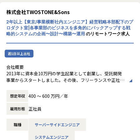
1を実施いただきます。
└理由4：
・社員同士の1on1：お互いの人となりを知り、業務を円滑に
株式会社TWOSTONE&Sons
SES事業は自社サービス開発や請負・受託開発よりもリスク
回せるよう雑談をメインに実施しています。全員が一巡でき
が低く、
るようサイクルを組んでいます。
2年以上【東京/事業横断社内エンジニア】経営戦略本部配下のプ
エンジニアへの高待遇を実現可能。特に当社は仕組みを整え
・LT・雑談会：週に1回「業務で分かったこと」などの簡単
ロダクト室|各事業部のビジネスを多角的にバックアップする戦
ています。
なLTや、雑談ネタを話す会を開催しています。
略的システムの企画〜設計〜構築〜運用
のリモートワーク求人
・社員総会：年に1度、全員がオフラインで集まる場を設け
★のらねこワークスは「効率経営」の会社。無駄を徹底的に
ています。
削減！
週1日以上出社
└削減1：ー 「意味もなく広いオフィス」
当社の業務は在宅勤務が中心。オフィスも、会社の管理業務
■入社後のリアル
会社概要
と営業活動、ミーティングが行える程の必要最低限な広さ
【困ったときのアラートを歓迎】
2013年に資本金10万円の学生起業として創業し、受託開発
で、無駄な経費を抑えています。
フルリモートのため、常にお互いの状況を把握しきれないこ
事業からスタートしました。その後、フリーランスや正社員
└削減2：ー 「バックオフィス人員」
ともあります。だからこそ、分からないこと・困っているこ
エンジニアを支援するエンジニアプラットフォーム事業を中
事務や経理などの間接部門は、アウトソーシングサービスや
とを率直に伝えたり、早めにアラートを出していただくこと
心に成長を続け、創業から7年で東証グロース市場へ上場。
400 〜 600 万円／年
想定年収
Webサービス、ITツールをフル活用することで経費削減をし
を歓迎しています。
上場後は新規事業やM&Aによる非連続的な成長を推進し、現
ています。
在グループ13社まで拡大。主軸のエンジニアプラットフォー
正社員
雇用形態
└削減3：ー 「飲み会や社員旅行」
【仕組みや制度は発展途上】
ム事業に加え、マーケティングやコンサルティング・M&Aア
イヤイヤ参加しなくてはいけないような会社行事は一切廃
採用を始めてまだ数年のため、仕組みやドキュメントが整い
ドバイザリー事業などグループ全体で多角的な事業展開をし
止。時間と費用のムダを無くしました。（飲み会をしたい人
職種
サーバーサイドエンジニア
きっていない部分があります。その分、自分で整え・改善す
ております。
が集まって、自由参加での開催は行なっています）。
る裁量が大きく、提案がそのまま形になりやすい環境です。
詳しくは、TWOSTONE&Sonsコーポレートサイトをご覧く
システムエンジニア
ださい。