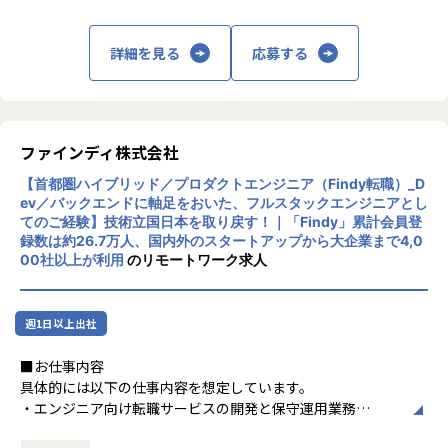
「案件を選べない」
一人の力だけでは限界がある成長も、会社全体でバックアッ
自社サービス／Web領域：新機能開発、既存機能改善、パフ
「単価が不透明」
プすることで、想像以上の成長につながると考えています。
ォーマンス改善、運用最適化
「自分の会社に帰属意識を持てない」
詳細を見る
応募する
└理由1：
業務効率化領域：業務フローの見直し、システム化・自動
――そんなSESの"当たり前"を変えたい。
月に1度、1on1ミーティングを実施し、継続的な成長を支
化、運用設計、改善サイクルの定着
援。
データ基盤領域：データの収集・蓄積・活用のための環境整
だからYakudoでは、案件の選択権を100%エンジニアに委ね
技術面だけでなく、問題解決力やチーム連携力などの向上も
備、運用設計
ています。
目指します。
PoC領域：新技術の検証→価値検証→運用・本番投入までの
ファインディ株式会社
還元率は75%以上、会社の取り分は一律10万円というシンプ
└理由2：
推進
ルな給与体系。
あなたの現状や希望をバックオフィス部門でも共有し、
【首都圏ハイブリッド／プロダクトエンジニア（Findy転職）_D
隠し事のない、フェアな関係をエンジニアと築くこと。
今後の業界予測を踏まえた、長期的なキャリア戦略を練り、
ev／バックエンドに軸足をおいた、フルスタックエンジニアとし
◆現在進行しているPJT例
それが信念です。
実施します。
てのご経験】技術立国日本を取り戻す！｜「Findy」累計会員登
①業務効率化PJT：
録数は約26.7万人、国内外のスタートアップから大企業まで4,0
各部門の業務フローを整理し、改善・自動化・システム化ま
代表の及川がメンバーによく話す言葉があります。
00社以上が利用
のリモートワーク求人
＜転職者例1＞
でを推進
「仕事はツール。仕事に生きるんじゃなくて、自分の人生を
同じSES業界からの転職。
豊かにしてほしい」
入社1年目で、年収200万円アップを実現。
②AIの既存システムへの導入PJT：
目標を達成して、成果が給料に繋がって、そのお金で趣味や
週1日以上出社
Kさん（PG／27歳／2022年6月入社）
既存業務システムのフローにAIを組み込み、導入設計〜運用
大切な人のために使って、また次の目標に向かう。
までを推進（高効率な組み込み・定着がテーマ）
そんなポジティブなサイクルを、Yakudoで一緒に回していき
■お仕事内容
前職もSES業界で働いていたのですが、残業がとても多い職
たい。
具体的には以下の仕事内容を想定しています。
場でした。残業代はみなし残業というカタチで給与に含まれ
③Web関連PJT：
スポーツアプリで世の中を楽しくすること。
・エンジニア向け転職サービスの開発と保守運用業務
ていたため、働いてる時間に見合った給与が得られていなか
Webサービス／Webサイトの機能改善、新規施策の実装、運
エンジニアが自分らしく輝ける環境をつくること。
・React, Next.js を利用したフロントエンド開発
ったのが一番の転職理由です。また、派遣先では勤務中の時
用最適化
この二つを同時に実現することが、Yakudoが存在する理由で