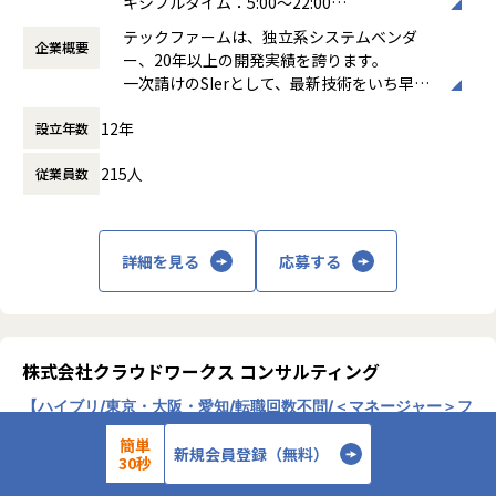
フバランスを重視した柔軟な働き方が実現できます。
キシブルタイム：5:00～22:00
Yakudoでは3ヶ月ごとに昇給のタイミングがあります。
第一生命株式会社：健康第一（アプリ開発／アジャイル）
働き方：
裁量労働制
入社時に年間目標を設定し、毎月の1on1面談で振り返りと
カシオ計算機株式会社：G-SHOCK Connected（腕時計G-SH
テックファームは、独立系システムベンダ
【業務の変更の範囲】
企業概要
時間外労働の有無： 有（月平均10時間）
フィードバックを実施。
OCK連携アプリ）
ー、20年以上の開発実績を誇ります。
会社の定める範囲
休憩時間： 60分
月間目標の設定→実行→振り返りのサイクルを回すことで、
エフコープ生活協同組合：コープのれいちゃん（冷蔵庫食材
一次請けのSIerとして、最新技術をいち早く
着実にキャリアアップできる仕組みです。
管理アプリ）
取り入れたシステム開発を通じ多種多様な業
これはただの評価制度ではなく、「社員のキャリアを代表や
12年
大正製薬株式会社：RAIZIN（Webプロモーション、キャンペ
設立年数
界で、お客さまが抱えている課題解決や効率
営業と共有し、一緒に成長する」ための文化そのものです。
ーンアプリ）
化・合理化などのお手伝いをしています。
215人
従業員数
株式会社SBI証券：取引サイト（サイトリニューアル）
【代表との距離の近さ】
面接は代表の及川が直接担当します。
■テックファームの特徴
入社後も月1回の1on1面談で、キャリアの悩みや目標を直接
〜 90%以上の案件は顧客から 直接受託 ・ プライム開発〜
詳細を見る
応募する
共有。
お客様と直接話をし、どうシステムを造るか、からプロジェ
SESでありがちな「会社の顔が見えない」という不安があり
クトに参画することができます。
ません。
社員からは「まさか社長が面接に出てくるとは思わなかっ
開発は、基本社内で開発するスタイルで常駐比率は低いこと
た」「1回の面接だけで、家族の生活にも真剣に向き合って
も特徴です。（戦略的に期間限定で常駐の可能性もまれにあ
株式会社クラウドワークス コンサルティング
くれる社風が分かった」という声も。
ります、ご応募頂く時点で分かっている場合は事前にお話し
代表に加え営業スタッフがエンジニアをフォローする体制
【ハイブリ/東京・大阪・愛知/転職回数不問/＜マネージャー＞フ
致します）
で、チャットやビデオ通話でいつでも相談OK。リモートワー
ロントエンドエンジニア/JavaScript又はTypeScriptの開発経験
簡単
クが中心でも、孤独を感じさせない環境を整えています。
5年以上（JavaScript/TypeScript/React/Angular/Vue.js）】
新規会員登録（無料）
Web、スマホアプリ、基幹システムなど、要件定義や機能・
30秒
テクノロジーと共創力で、ビジネス成長を加速する！クラウド時
非機能設計をお任せします。
代の伴走型コンサルティング企業！
のリモートワーク求人
【メリハリのあるカルチャー】