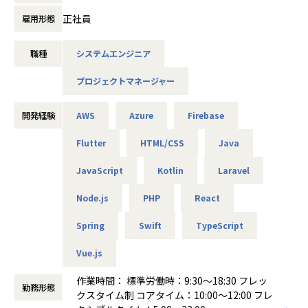
実装案件にも参画できます。
SES業界ではこの透明性が珍しいと言われることもあります
2024年のインド進出を皮切りに、現在は韓国・台湾でも「Fi
正社員
雇用形態
・多様な開発手法（ウォーターフォール、アジャイル、スク
が、Yakudoではこれが当たり前です。
ndy Team+」を展開しています。
1998年当時、インターネットベンチャーの技術部門だったメ
ラム等）をプロジェクトごとに選択できるため、幅広いプロ
企業成長の源泉であるソフトウェア開発において日本発のイ
ンバー6名で起ち上げ、現在、社員の約8割がエンジニアで
ジェクト管理経験を積み、柔軟なスキルアップが可能です。
【プライム案件70%＋高い商流】
ノベーションを増やし、世界市場で競争力を持つ日本のIT企
職種
システムエンジニア
す。
・スピード感を持った事業推進に携われる環境があり、変化
業界10年の代表を中心とした豊富な人脈と、ベンチャー企業
業を1社でも多く生み出すことを目指し、
企業名である「Techfirm」は「Law Firm（法律事務所）」
の激しい市場や先端技術を活用したプロジェクトで即戦力と
を中心とした新規開拓力により、エンド直・元請け直のプラ
プロジェクトマネージャー
まずは当社がグローバルマーケットで通用する企業になるこ
が法律の専門家としてプロの弁護士で構成されるように、
して活躍できます。
イム案件が全体の70%を占めています。
とを企図しています。
「技術の専門家として、プロフェッショナル集団であり続け
・クライアント企業のプロジェクトだけでなく、自社開発に
上流工程やモダンな技術環境で経験を積める案件が豊富で、
たい」という想いから付けられました。
開発経験
AWS
Azure
Firebase
も深く関わることができ、ご自身の意思やアイデアを形にし
実際の案件例としては以下のようなものがあります。
【業務の変更の範囲】
やすい環境です。
会社の規定に準ずる
システム開発を行う中で、私たちが直接会話をするのはお客
Flutter
HTML/CSS
Java
・「ゆたかな人生のきっかけを」を理念に掲げ、多様な職種
・大手ライブ配信サービスの開発（PHP, React.js／30名規模
様である事業部のユーザー部門の皆さんです。
（コンサルタント・エンジニア・デザイナー等）が協働し合
／エンド直）
JavaScript
Kotlin
Laravel
デザインシンキングの考え方を基に、お客様が何となくイメ
うフラットな組織文化が根付いています。
・マーケティング支援プラットフォーム開発（Ruby on Rail
ージされたご要望を落とし込み、作っては試して形にしてい
・グループ全体が急成長フェーズにあり、主体的に組織成長
s, AWS／エンド直）
Node.js
PHP
React
きます。
を実感しながらキャリアを築くことができます。
・越境ECサービスのAI技術活用（Python／エンド直）
ただの開発会社ではなく、サービス業の側面も持ち合わせて
・資格取得支援や書籍購入補助、社内勉強会など、自己成長
・公共事業向けインフラ設計構築（Linux, Shell／元請け
Spring
Swift
TypeScript
います。
を後押しする制度が充実しています。
直）
そのため、上流を担う比重が高くなっています。
・成果主義に基づいた評価制度が整っており、年功序列では
Vue.js
・フロントエンド開発（Vue.js, Nuxt.js, TypeScript／エンド
なく、実績・貢献度に応じて正当に還元される環境です。
直）
■こんなことやってます
・コアタイムなしのフルフレックス制度とリモートワークを
作業時間： 標準労働時：9:30～18:30 フレッ
株式会社NTTドコモ：しゃべってコンシェル（意図解釈サー
勤務形態
導入しており、月平均残業時間は10～20時間と、ワークライ
クスタイム制 コアタイム：10:00〜12:00 フレ
【年4回の昇給と目標管理】
バ開発）