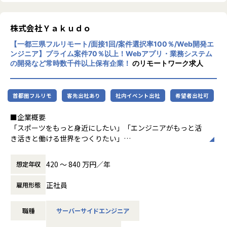
す。同業他社では給与保証100％ではない会社が多いのです
培ったノウハウを活用したWebマーケティングコンサルティ
が、当社なら安心です。
ングやクローズドASPサービスなども提供し、企業の持続的
な成長を支援しています。
株式会社Ｙａｋｕｄｏ
★業務や役割に応じて支給する制度
【一都三県フルリモート/面接1回/案件選択率100％/Web開発エ
ー 決算時業績ボーナス
・コンサル・アドバイザリーサービス
ンジニア】プライム案件70％以上！Webアプリ・業務システム
年間予測を超える収益を全社員に還元します。
創業からの事業開発や推進、またこれまで15社のM&Aを実現
の開発など常時数千件以上保有企業！
のリモートワーク求人
してきたノウハウに加え、業界ごとの高度な専門性を持つ人
ー エンジニア紹介報酬制度
材を用いて、新規事業創造や既存事業のグロース・M&A支援
紹介したエンジニアが6ヶ月間勤務したら、紹介者に40万円
等を行い、企業のバリューアップを支援しています。グルー
首都圏フルリモ
客先出社あり
社内イベント出社
希望者出社可
支給します。
プアセット・オープンネットワークを活用することで、実行
力・専門性・コストパフォーマンスの高い支援を提供いたし
■企業概要
ー 資格取得支援制度
ます。
「スポーツをもっと身近にしたい」「エンジニアがもっと活
Oracle Java goldやAWS認定資格など、案件に必要な資格取
き活きと働ける世界をつくりたい」
得を支援。書籍代や試験費用を会社で負担します。
仕事内容
TWOSTONE&Sonsは「BREAK THE RULES（不合理な常識
Yakudoの原点は、代表の及川とCTOの川野が居酒屋で交わ
★希望する案件への参画や、希望する働き方ができる理由。
420 〜 840 万円／年
想定年収
をぶっ壊す）」を経営ビジョンに掲げ、「テクノロジー×H
した会話でした。
あなたが実現したい将来や成長のために、さまざまな案件や
R」をテーマに、ITエンジニアに特化した事業を主軸に展開
「スポーツ関係の面白いサービスがあったらいいのに」
業界に挑戦していただき、
正社員
雇用形態
をしております。
「ITの力があれば、もっとスポーツを身近に感じてもらえる
最短距離でキャリアアップを実現してほしいと考えていま
よね」
す。
◆部門概要
職種
サーバーサイドエンジニア
二人ともスポーツが大好きで、及川は小学3年生から続けて
└理由１：営業担当が案件開拓に日々励んでいるため、3000
IT系のフリーランスエンジニア、デザイナー（個人事業主）
いる野球、川野はエンジニアとしての技術力。それぞれの強
件のアクティブ案件（2024年11月時点）があり、あなたの希