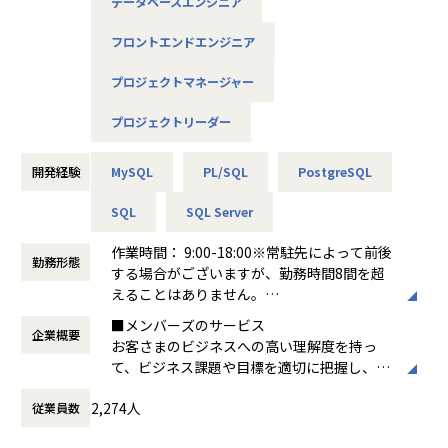
データベースエンジニア
っていただきます。
フロントエンドエンジニア
・クライアントと直接コミュニケーションを取り業務内容を
把握する
プロジェクトマネージャー
・タスクを整理し、実施スケジュールを作成する
・メンバーのタスク指示および進捗確認
プロジェクトリーダー
・クライアントへの進捗報告やレポート作成
開発経験
MySQL
PL/SQL
PostgreSQL
【社員が語る会社の面白さ】
プロジェクをリードする立場を任される際に、案件の全体像
SQL
SQL Server
を把握しながら「どこまで裁量を持てるか」は非常に重要な
要素かと思います。弊社のプロジェクトリーダーはクライア
作業時間： 9:00-18:00※常駐先によって前後
勤務形態
ントの課題を直接解決するポジションであり、要件定義から
する場合がございますが、勤務時間8間を超
実行計画の立案、チームのマネジメントまで一貫して行える
えることはありません。
点が魅力だと思います。
働き方：
固定時間制（9時～18時、10時～19
■メンバーズのサービス
企業概要
時など）
お客さまのビジネスへの高い理解度を持っ
【業務の変更の範囲】
時間外労働の有無： 有（月平均15時間）
て、ビジネス課題や目標を適切に把握し、
すべての業務
休憩時間： 60分
専門スキルを持ったデジタルクリエイターが
2,274人
従業員数
Webサイト、ソーシャル、モバイル、アプリ
など広範囲にわたって社会ニーズに合わせた