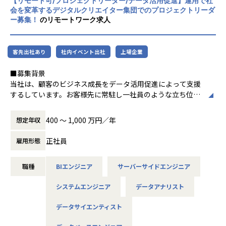
【リモート可/プロジェクトリーダー/データ活用促進】運用で社
会を変革するデジタルクリエイター集団でのプロジェクトリーダ
Sun*は世界平和を目指します。 世界を見渡せ
ー募集！
のリモートワーク求人
ば、SDGsで語られるような大きな社会課題
から、身の回りの小さな生活の課題まで様々
な課題があふれています。私たちはそういっ
客先出社あり
社内イベント出社
上場企業
た課題解決に、デジタルテクノロジーとクリ
エイティブで挑んでいきます。
■募集背景
当社は、顧客のビジネス成長をデータ活用促進によって支援
そして課題解決の先の未来、人がそれぞれ思
するしています。お客様先に常駐し一社員のような立ち位置
い描く価値を、「自由に創造できる世界」の
で顧客のデータ活用プロジェクトを推進していきます。近
実現を目指します。 だれもが子供の頃のよう
年、顧客のニーズはますます多様化しており、顧客一人ひと
に、新たな価値を創造することにワクワク
400 〜 1,000 万円／年
想定年収
りに寄り添ったきめ対応が求められています。そこで、顧客
し、新しい朝を迎えるのが楽しみでしかたな
との信頼関係を構築し、要望を的確に捉え、データ活用を促
い状態、それが私たちにとっての世界平和で
正社員
雇用形態
進するプロジェクトリーダーを募集いたします。リーダーシ
す。Sun*はそんな「誰もが価値創造に夢中に
ップを発揮し、プロジェクトチームを牽引していくことを期
なれる世界」を実現するためのインフラを構
職種
BIエンジニア
サーバーサイドエンジニア
待しています。
築します。
システムエンジニア
データアナリスト
■役割と期待内容
データサイエンティスト
顧客とのコミュニケーションをとりながらチームをリードす
る役割を担っていただきます。具体的には、下記の業務を行