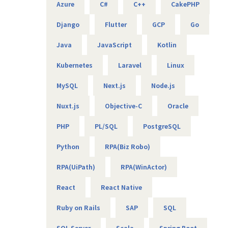
す。
Azure
C#
C++
CakePHP
様々なフィールドのメンバーがそれぞれのスタイルで力を発
・委託プロジェクト：流通・金融・官公庁・新規プロジェク
揮しています。
トのいずれかに参画して頂きます。流通系プロジェクトに関
Django
Flutter
GCP
Go
しては、某大手旅行業/飲食業向けのWebアプリ構築プロジ
【業務の変更の範囲】
Java
JavaScript
Kotlin
ェクトに参画して頂きます。誰もが知っている大規模Webア
無
プリケーションの開発で、新たな技術を積極的に取り入れる
Kubernetes
Laravel
Linux
風土のあるプロジェクトです。社内でチーム体制を組み開発
をしていきます。
MySQL
Next.js
Node.js
【プロジェクト例】
Nuxt.js
Objective-C
Oracle
【派遣プロジェクト】
例①：ソリューションビジネスにおけるアプリケーション開
PHP
PL/SQL
PostgreSQL
発（BtoB）
・業務内容：
Python
RPA(Biz Robo)
ソリューション・DX案件に必要なアプリケーション開発を担
って頂きます。
RPA(UiPath)
RPA(WinActor)
・工程：要件定義～設計～実装～テスト
・使用する技術：React、Node.js、Next.js、Go、Python、
React
React Native
AWS
・働き方：リモート60％ 出社40％
Ruby on Rails
SAP
SQL
例②：不動産会社向けWebシステムの開発（BtoC）
SQL Server
Scala
Spring Boot