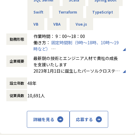
・業務内容：
大手不動産会社のコンシューマ向けMyPageの開発（仕様調
Swift
Terraform
TypeScript
査・問合せ・障害対応・工数見積・プログラム開発）対顧客
VB
VBA
Vue.js
部分は打合せにも参加し、仕様調整なども実施
・工程：調査・分析、要件定義～保守
作業時間： 9：00～18：00
・使用する技術：PHP、JavaScript、Laravel、MySQL、AW
勤務形態
働き方：
固定時間制（9時～18時、10時～19
S
時など）
・働き方：リモート80％ 出社20％
時間外労働の有無： 有（月平均20時間）
最新鋭の技術とエンジニア人材で貴社の成長
企業概要
休憩時間： 60分
【委託プロジェクト】
を支援いたします
例：BtoC向け旅行サイト開発プロジェクト
2023年1月1日に誕生したパーソルクロステク
・工程：要件定義、基本設計～システムテスト
ノロジーは、人と組織の生産性の向上およ
・使用する技術：Java、JavaScript 他
48年
設立年数
び、エンジニアの多様なはたらき方を追求
・プロジェクト体制：PL5名、メンバー15~20 名程度
し、はたらき方に変革を起こすことで社会課
┗自社メンバーでチーム体制を組み開発をしていきます
10,691人
従業員数
題の解決を図ってまいります。
※業務習得状況によっては先輩社員が一緒に出社をし、オフ
研究開発・ものづくりの領域においては自動
ラインでサポートをします
車・航空宇宙関連機器・家電・ロボットの設
計・開発・実験におけるモデルベース開発
詳細を見る
応募する
【描けるキャリアパス】
（MBD）等を提供しており、IT領域において
◆キャリアパス例◆
は情報通信、IT/インターネット、EC分野を
・事業会社でJavaのサーバーサイド
中心とした幅広い業界に対してのシステム開