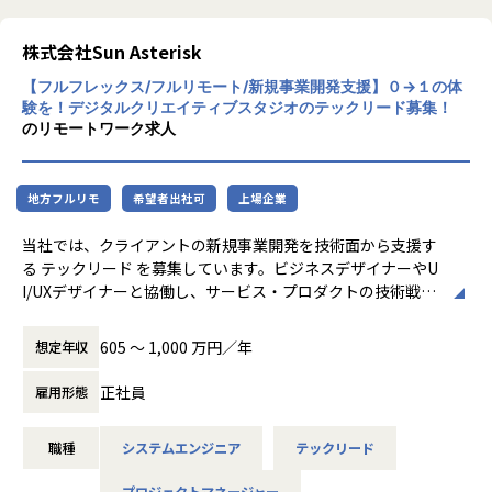
→ 社内リーダーとしてメンバー20名のマネジメント
発・インフラ設計・評価検証業務等を提供し
・ユーザー系SI企業でJava/Springの開発
ております。さらには、近年需要が拡大して
株式会社Sun Asterisk
→ 現場リーダーとして4名のマネジメント
いるRPA・IoT・UWB・ドローン・セキュリ
→ Pythonを用いた新規開発のリーダー
【フルフレックス/フルリモート/新規事業開発支援】０→１の体
ティ等の最新技術の活用についても精力的に
・Java/PHP/JavaScriptを用いたWEB開発
験を！デジタルクリエイティブスタジオのテックリード募集！
ご支援をしております。
→ アジャイル開発におけるスクラムマスター
のリモートワーク求人
またエンジニアに対しさまざまなはたらき方
の機会提供を行うべく、フリーランス人材の
【業務の変更の範囲】
マッチング、若手未経験エンジニア層の育成
無
地方フルリモ
希望者出社可
上場企業
支援等にも取り組んでおります。
これからも私たちを必要としてくださるお取
当社では、クライアントの新規事業開発を技術面から支援す
引先企業様に対し、唯一無二かつ、高付加価
る テックリード を募集しています。ビジネスデザイナーやU
値・高品質な「技術サービス」をご提供する
I/UXデザイナーと協働し、サービス・プロダクトの技術戦略
エンジニアリング企業であるよう精進してま
策定やプロトタイプ開発をリードしていただきます。技術的
いります。
な専門性を活かし、ビジネス価値の創出とクライアントの課
605 〜 1,000 万円／年
想定年収
題解決に貢献できる方を求めています。
エンジニア単体での活動に加え、ビジネスデザイナーやUI/U
正社員
雇用形態
Xデザイナーと連携し、新規事業創造に取り組めることも本
ポジションの特徴です。シナリオプランニング起点での事業
職種
システムエンジニア
テックリード
創造、顧客課題の調査や体験設計など、顧客価値に深く入り
込んだサービスデザインや、UIUXデザイナーとのプロトタイ
プロジェクトマネージャー