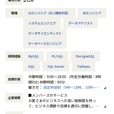
ィング領域に留まらず、飲食や小売りなどレガシーな業界に
とくにメンバーズでは脱炭素社会の創造に向
も広がっており、多くの引き合いが来ています。
けた企業のDX推進支援や、ビジネスアイデア
職種
AIエンジニア（DL/機械学習）
BIエンジニア
当カンパニーの在籍者の多数は、データサイエンティスト、
創出支援を行う
データアナリスト、データエンジニアといったデータスペシ
システムエンジニア
データアナリスト
ャリスト集団で構成されています。
■メンバーズグループが保有する専門領域
特にデータアナリストは、グループトップの成長率を牽引す
メンバーズグループではデジタルビジネス運
データサイエンティスト
る重要な存在であり、大企業を中心に増加しつづける需要に
用で育んだ専門領域スキルをカンパニーごと
応えるため積極的に募集しています。
に保有しています。
データベースエンジニア
▼データアドベンチャーカンパニー
・UXデザイン
開発経験
MySQL
PL/SQL
PostgreSQL
https://www.dataadventure.co.jp/
徹底的な顧客体験にもとづく戦略を策定。ユ
ーザー体験設計をUXリサーチから設計、実
SQL
SQL Server
Tableau
＝＝ 企業の唯一無二のパートナーとして ＝＝
装、ユーザー評価まで一貫性を持った一連の
データが重要な価値を生む現代において、データの活用や価
サービスとして提供
作業時間： 9:00～18:00 （所定労働時間：8時
値の生み出し方は様々。
勤務形態
間0分) 休憩時間：60分
複数の手法を組み合わせた解析や、多角的な視点での提案な
・Webサイト／アプリ開発
働き方：
固定時間制（9時～18時、10時～19
どを行い、DXプロデューサーとして技術とデータを組み合わ
AI技術とUXデザインからユーザーに新しい体
時など）
せ、企業の課題解決をサポートします。
験価値としてのWebサイトやスマートフォン
■メンバーズのサービス
企業概要
時間外労働の有無： 有（月平均15時間）
長くクライアント企業に携わり、企業のDX化・ビジネスの新
アプリの開発を提供
お客さまのビジネスへの高い理解度を持っ
休憩時間： 60分
展開を担う一員として活躍しましょう。
て、ビジネス課題や目標を適切に把握し、
・データの利活用
専門スキルを持ったデジタルクリエイターが