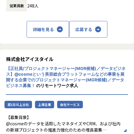
す
248人
従業員数
験・知見を複数の企業でシェアし、経営課題
- 要求および要件を実現するための最適な技術的ソリュー
・データの利活用
を解決する新しいコンサルティングサービス
ションを検討し、設計する
お客さまのマーケティング戦略、今後の注力
です。
- 開発計画への落とし込みをする。また、計画に基づいて
ドメイン、競合優位性を踏まえたMA（マーケ
30,002 人（2025年4月末時点）の豊富なプロ
自ら手を動かしつつ、開発メンバーのタスク進捗をマネジメ
詳細を見る
応募する
ティングオートメーション）やDMP（データ
人材データベースを活かし、多様な業界・業
ントする
マネジメントプラットフォーム）の選定、運
種の多岐にわたる経営課題・テーマに対し
- 上記を通じてプロジェクトによって期待される成果物を
用業務の最適化
て、課題解決に向けたサービスの提供が可能
生み出す
です。
・担当する技術領域について限定することはありませんが、
・ユーザーリサーチ／コンサルティング
プロ人材は大手企業の経営者・CxOや、新進
株式会社アイスタイル
上記プロジェクトを含めた当社に存在する別システムも含め
ユーザー調査に基づいたUX/UI改善や、徹底
気鋭のベンチャーで事業拡大を牽引してきた
たインフラの設計/運用は担って頂く想定です。
的な顧客体験にもとづく戦略策定
【正社員/プロジェクトマネージャー(MGR候補)／データビジネ
人材等、20代から70代まで豊富な経験・知見
ス】@cosmeという美容総合プラットフォームなどの事業を展
を有するプロフェッショナルな方々であり、
開する企業でのプロジェクトマネージャー(MGR候補)／データ
プロ人材と協業しながら法人企業の課題解決
■組織構成
ビジネス募集！
のリモートワーク求人
を行います。
同組織は事業責任者1名、PDM1名、エンジニア8名(うち業務
これまでのコンサルティング実績は5,617社
委託5名)、カスタマーサクセス1名で構成しています。30
／21,499件プロジェクト（2025/4月末時点）
代〜40代が中心となり中途社員が活躍する組織です。
週1日以上出社
上場企業
自社サービス
となっており、本社を含めて全国に8拠点を
また、社内には別途、社内システムの保守/運用を担うコーポ
展開。日本全国のあらゆる企業を対象に「プ
レートエンジニアチームがおります。
【募集背景】
ロシェアリング」という新しい人材活用モデ
@cosmeのデータを活用したマネタイズやCRM、および社内
ルを確立すべく、今後もビジョン実現に向け
の新規プロジェクトの推進力強化のための増員募集
た事業拡大を積極的に行っていきます。