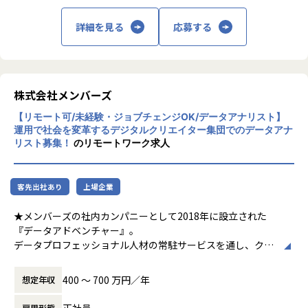
最適なデジタルビジネス運用サービスを開
発・提供していきます。
詳細を見る
応募する
【CSV戦略コンサルティング】
社会課題の解決とビジネス目標の達成を同時
に実現させるCSV（Creating Shared Value）
を支援
株式会社メンバーズ
【リモート可/未経験・ジョブチェンジOK/データアナリスト】
【デジタルビジネス運用支援】
運用で社会を変革するデジタルクリエイター集団でのデータアナ
大手企業さまを対象に、デジタル上でのユー
リスト募集！
のリモートワーク求人
ザー体験とビジネス成果をカイゼンし続ける
デジタルビジネス
運用支援チームを提供
客先出社あり
上場企業
【プロダクトグロース支援】
★メンバーズの社内カンパニーとして2018年に設立された
ソーシャルイノベーションベンチャーを対象
『データアドベンチャー』。
に、お客さまのプロダクトをグロース支援
データプロフェッショナル人材の常駐サービスを通し、クラ
イアント社内にある各種データをダッシュボード化し連携、
【DX推進支援】
新たな課題や経営に向けての示唆を提供し、ビジネス成長や
それぞれの課題に応じてマッチングした専門
400 〜 700 万円／年
想定年収
改革を促す事業を展開しています。
性の高い人材が、お客さまのDXを具現化し、
データ活用の重要性は、インターネットやデジタルマーケテ
推進。
正社員
雇用形態