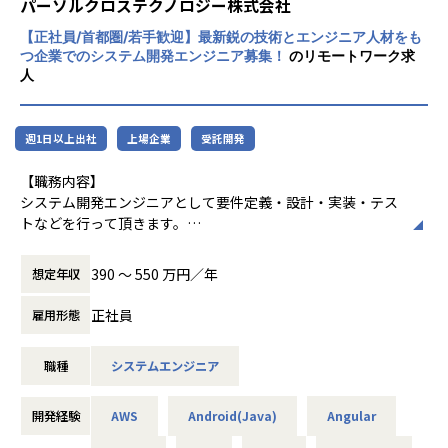
パーソルクロステクノロジー株式会社
●サービスを作りあげるためにはビジネス・テック・クリエ
た。
イティブといったそれぞれの視点のどれもが強すぎることな
【正社員/首都圏/若手歓迎】最新鋭の技術とエンジニア人材をも
く適切に融合される必要があると私たちは考えています。ト
つ企業でのシステム開発エンジニア募集！
のリモートワーク求
Sun*は世界平和を目指します。 世界を見渡せ
ップダウンではなく各分野のプロフェッショナルなメンバー
人
ば、SDGsで語られるような大きな社会課題
こそがサービスをデザインし、かたちづくると考えるチーム
から、身の回りの小さな生活の課題まで様々
がSunにはあります。
な課題があふれています。私たちはそういっ
●今、様々なタイプの新しいサービス・価値を届けたいとい
週1日以上出社
上場企業
受託開発
た課題解決に、デジタルテクノロジーとクリ
う気持ちをもったクライアントが集まっています。サービス
エイティブで挑んでいきます。
立ち上げの最初から関わるため、その技術選定・設計・開発
【職務内容】
を行うため、制約なく本質的に必要なことを選択できる環境
システム開発エンジニアとして要件定義・設計・実装・テス
そして課題解決の先の未来、人がそれぞれ思
です。
トなどを行って頂きます。
い描く価値を、「自由に創造できる世界」の
●国籍ひとつをとっても日本・ベトナム・ペルー・オラン
これまでのご経験やご希望に合わせて、ご自身の技術力を磨
実現を目指します。 だれもが子供の頃のよう
ダ・タイ出身などのメンバーからなる多様性のある組織のな
けるプロジェクトに参画頂きます。是非、ご面接内でもあな
に、新たな価値を創造することにワクワク
390 〜 550 万円／年
想定年収
かで、さまざまな視点、知見、文化をもったメンバーとのチ
たのキャリアプランをお聞かせください！
し、新しい朝を迎えるのが楽しみでしかたな
ーム開発が可能です。
い状態、それが私たちにとっての世界平和で
正社員
雇用形態
■主要取引先：事業会社、Sier、通信キャリアなど
す。Sun*はそんな「誰もが価値創造に夢中に
■工程：要件定義～リリースまで幅広く経験
なれる世界」を実現するためのインフラを構
【風土・働き方】
職種
システムエンジニア
■保有プロジェクト：
築します。
当社は個人がベストのパフォーマンスを発揮できる働き方を
・派遣プロジェクト：Webシステム開発を中心に、モバイル
推奨しています。コアタイムなしのマンスリーフレックス制
アプリ、AI、機械学習等の先端技術にも注力しております。t
開発経験
AWS
Android(Java)
Angular
度を導入しており、プライベートな予定や家庭の事情に合わ
oC向け、toB向けと幅広くプロジェクトをご用意していま
せて勤務時間を調整したりリモートワークを活用したり、