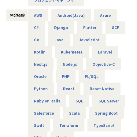
プ作成を通じたクイックな事業案検証など、より実効性があ
りスピーディーな新規事業開発が可能です。
開発経験
AWS
Android(Java)
Azure
【業務詳細】
・新規事業の技術戦略立案と実行
C#
Django
Flutter
GCP
・顧客課題のヒアリング、要求整理、ソリューション設計
Go
Java
JavaScript
・プロトタイプ開発と検証
・顧客への技術提案
Kotlin
Kubernetes
Laravel
・デモ用プロトタイプの開発
・見積及び提案書の作成
Next.js
Node.js
Objective-C
・システムアーキテクチャ設計
・上記業務におけるセールス・ビジネスデザイナー・UI/UX
Oracle
PHP
PL/SQL
デザイナーとの連携
Python
React
React Native
【顧客イメージ】
新規事業立ち上げ部門・DX推進部・事業企画部・各種事業部
Ruby on Rails
SQL
SQL Server
など
(中小企業やスタートアップへの支援もありますが、主に大手
Salesforce
Scala
Spring Boot
企業が中心です)
Swift
Terraform
TypeScript
【この仕事のやりがい/魅力】
・ビジネスデザイナーやデザイナー、営業など、異なるバッ