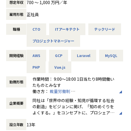
それぞれの課題に応じてマッチングした専門
700 〜 1,000 万円／年
想定年収
社内チャットで質問を行うとすぐに回答が返ってくるため、
ェアリングコンサルティングの品質/生産性向上を目的に、同
性の高い人材が、お客さまのDXを具現化し、
多数の先輩の知見にアクセスしながら、幅広く知識・スキル
社とAIマッチングシステムの開発を進めています。本ポジシ
推進。
正社員
雇用形態
を吸収できる環境です。
ョンについては、AIマッチングシステムをはじめ、今後のAI
とくにメンバーズでは脱炭素社会の創造に向
また、中途入社者自身が講師を務める機会も多く、これまで
関連プロジェクトを開発面でリードする役割を期待していま
けた企業のDX推進支援や、ビジネスアイデア
職種
CTO
ITアーキテクト
テックリード
の経験や身につけたスキルなどを活かし、若手への教育・指
す。
創出支援を行う
導にも関わることもできます。
プロジェクトマネージャー
■メンバーズグループが保有する専門領域
ご経験があれば1－2週間程度、未経験でも2－6週間程度で教
■AIマッチングシステムとは
メンバーズグループではデジタルビジネス運
育内容をクリアし、デビューしていただくことが多いです。
顧客と当社営業との商談内容を文字起こしし、その内容を元
開発経験
AWS
GCP
Laravel
MySQL
用で育んだ専門領域スキルをカンパニーごと
に登録プロ人材の人選を最適かつスムーズに行えるAIマッチ
に保有しています。
【業務の変更の範囲】
ングシステムを構想しています。今時点では企画段階のた
PHP
Vue.js
無
め、0→1に近いシステムを設計/開発するフェーズから携わ
・UXデザイン
作業時間： 9:00～18:00 1日当たり8時間働い
って頂きます。
徹底的な顧客体験にもとづく戦略を策定。ユ
勤務形態
たものとみなす
ーザー体験設計をUXリサーチから設計、実
働き方：
裁量労働制
装、ユーザー評価まで一貫性を持った一連の
時間外労働の有無： 無
■ミッション
サービスとして提供
同社は「世界中の経験・知見が循環する社会
企業概要
休憩時間： 60分
・PKSHA社と取り組むAI関連プロジェクトにおいて、当社側
の創造」をビジョンに掲げ、「知のめぐりを
で開発するシステムの実現を担っていただきます。まずはAI
・Webサイト／アプリ開発
よくする。」をコンセプトに、プロシェアリ
マッチングシステムにおける検索システム等の開発におい
AI技術とUXデザインからユーザーに新しい体
ング事業を提供しています。
て、以下を担っていただきます。
験価値としてのWebサイトやスマートフォン
13年
設立年数
プロシェアリングとは、ビジネスや経営に関
- 要求事項から要件を整理し、技術的な検討事項を洗い出
アプリの開発を提供
する専門性の高い知見を持つ外部のプロの経