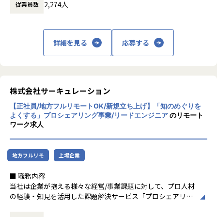
2,274人
従業員数
お客さまのマーケティング戦略、今後の注力
Webサイト、ソーシャル、モバイル、アプリ
■仕事内容
ドメイン、競合優位性を踏まえたMA（マーケ
など広範囲にわたって社会ニーズに合わせた
・統合データ基盤を活用して データドリブンなマーケティン
ティングオートメーション）やDMP（データ
最適なデジタルビジネス運用サービスを開
グ戦略立案と組織づくりを実行
マネジメントプラットフォーム）の選定、運
発・提供していきます。
詳細を見る
応募する
・データ分析/ビジネス成果改善提案/プロジェクトマネジメ
用業務の最適化
ントを実行
【CSV戦略コンサルティング】
・ユーザーリサーチ／コンサルティング
社会課題の解決とビジネス目標の達成を同時
あなたのキャリアプランやスキルの向上に応じて、随時案件
ユーザー調査に基づいたUX/UI改善や、徹底
に実現させるCSV（Creating Shared Value）
内容をご相談頂けます。
的な顧客体験にもとづく戦略策定
を支援
株式会社サーキュレーション
身に付けたスキルに応じて複数の業界・プロジェクトを経験
できるため、
【正社員/地方フルリモートOK/新規立ち上げ】「知のめぐりを
【デジタルビジネス運用支援】
間違いなくステップアップできる環境です。
よくする」プロシェアリング事業/リードエンジニア
のリモート
大手企業さまを対象に、デジタル上でのユー
ワーク求人
ザー体験とビジネス成果をカイゼンし続ける
■研修・教育体制
デジタルビジネス
今までのあなたのご経験や今後のキャリアプランをもとに、
運用支援チームを提供
研修内容をカスタマイズさせていただきますが、まずはSQL
地方フルリモ
上場企業
基礎やGooglアナリティクス、BIツールなどを中心とした研
【プロダクトグロース支援】
修を実施。データ分析のベースとなる知識を身につけていき
■ 職務内容
ソーシャルイノベーションベンチャーを対象
ます。データ関連業務未経験の方でも、この研修を終える頃
当社は企業が抱える様々な経営/事業課題に対して、プロ人材
に、お客さまのプロダクトをグロース支援
には多くの知識を身につけることができます！
の経験・知見を活用した課題解決サービス「プロシェアリン
グコンサルティング」を展開しています。2024年に新たにAI
【DX推進支援】
入社時だけではなく、社内では月に数回勉強会を開催中。
技術に強いPKSHA Technology社を株主として迎え、プロシ