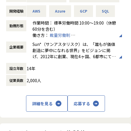
・パブリッククラウド(AWS、GCP、Azure など) やSnowfla
keでのデータ基盤・データパイプラインの設計、構築、運用
開発経験
AWS
Azure
GCP
SQL
・データ収集、加工、ストレージに関わるシステムの開発
・大規模データを対象としたETL (ELT) 処理の最適化
作業時間： 標準労働時間 10:00～19:00（休憩
勤務形態
・リアルタイムデータの処理
60分を含む）
・データクレンジング処理やデータマートの構築
働き方：
裁量労働制
・データの可視化および分析基盤の構築支援
時間外労働の有無： 有（月平均20時間）
Sun*（サンアスタリスク）は、「誰もが価値
・データパイプラインの品質管理、パフォーマンスの向上
企業概要
休憩時間： 60分
創造に夢中になれる世界」をビジョンに掲
・データガバナンス、セキュリティの実現
げ、2012年に創業、現在4ヶ国、6都市にて1
・データウェアハウスの運用保守
500名以上のクリエイターやエンジニアが在
・ステークホルダー(データアナリスト、データサイエンティ
14年
設立年数
籍するデジタル・クリエイティブスタジオで
ストなど) との連携
す。
・顧客との要件定義や設計フェーズでのコミュニケーション
2,000人
従業員数
新規事業・デジタルトランスフォーメーショ
ン（DX）・プロダクト開発を成功に導くた
【仕事の魅力】
め、「クリエイティブ & エンジニアリング」
●当社ベトナム拠点にはハノイ工科大学の卒業生を中心とし
詳細を見る
応募する
と「タレントプラットフォーム」の2つのサ
た1000名以上の優秀なエンジニアが在籍しており、日本国内
ービスラインを提供し、創業より300をこえ
ではCTO経験者を10名程度擁しています。エンジニアリン
るサービス・プロダクトの開発実績を誇りま
グ・リソースの豊富さと、優秀なエンジニアに選ばれる環境
す。当社は2020年7月31日に東証マザーズに
であることがSunの魅力です。
上場し、1800名規模の組織に急成長しまし