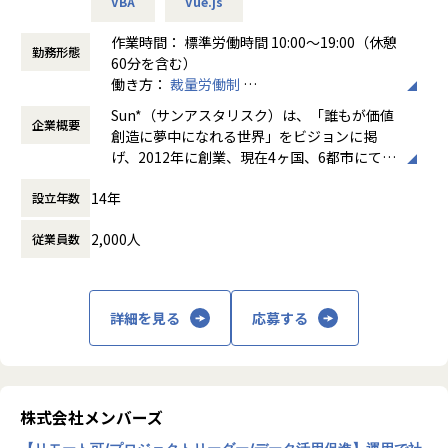
VBA
Vue.js
クグラウンドを持つプロフェッショナルと共に、新規事業創
造に携われます。
作業時間： 標準労働時間 10:00～19:00（休憩
勤務形態
・エンジニアとしての専門性を活かしながら、ビジネス的な
60分を含む）
視点も養うことができます。
働き方：
裁量労働制
・技術リードとして活躍しつつ、クライアントとの折衝やプ
時間外労働の有無： 有（月平均20時間）
Sun*（サンアスタリスク）は、「誰もが価値
ロジェクト推進など、多彩なスキルを磨く機会があります。
企業概要
休憩時間： 60分
創造に夢中になれる世界」をビジョンに掲
・業務は原則フルリモート可のため、場所に捉われず働くこ
げ、2012年に創業、現在4ヶ国、6都市にて1
とが可能です。
500名以上のクリエイターやエンジニアが在
※大手町スタジオでの業務も可です。非常に自由かつフラッ
14年
設立年数
籍するデジタル・クリエイティブスタジオで
トで、互いにサポートし合うカルチャーのある組織です。
す。
2,000人
従業員数
【風土・働き方】
新規事業・デジタルトランスフォーメーショ
当社は個人がベストのパフォーマンスを発揮できる働き方を
ン（DX）・プロダクト開発を成功に導くた
推奨しています。
め、「クリエイティブ & エンジニアリング」
コアタイムなしのマンスリーフレックス制度を導入してお
詳細を見る
応募する
と「タレントプラットフォーム」の2つのサ
り、プライベートな予定や家庭の事情に合わせて勤務時間を
ービスラインを提供し、創業より300をこえ
調整したりリモートワークを活用したり、様々なフィールド
るサービス・プロダクトの開発実績を誇りま
のメンバーがそれぞれのスタイルで力を発揮しています。
す。当社は2020年7月31日に東証マザーズに
上場し、1800名規模の組織に急成長しまし
株式会社メンバーズ
【業務の変更の範囲】
た。
無