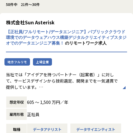
58件中 21件～30件
株式会社Sun Asterisk
【正社員/フルリモート/データエンジニア】パブリッククラウド
環境でのデータウェアハウス構築デジタルクリエイティブスタジ
オでのデータエンジニア募集！
のリモートワーク求人
地方フルリモ
上場企業
当社では「アイデアを持つパートナー（起案者）」に対し
て、サービスデザインから技術選定、開発までを一気通貫で
提供しています。
スタートアップの開発支援から大手企業の新規サービス立ち
上げまで様々な規模のプロジェクトがあり、その中でもパブ
605 〜 1,500 万円／年
想定年収
リッククラウド環境でのデータウェアハウス構築を担うデー
タエンジニアとして業務を担っていただきます。
正社員
雇用形態
職種
データアナリスト
データサイエンティスト
【業務詳細】