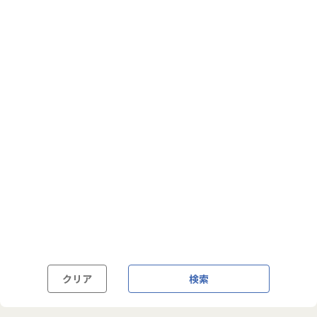
フルフレックス制
裁量労働制
語学・国籍から探す
英語力必須
英語力尚可（英語活用環境あり）
外国籍の方OK
クリア
検索