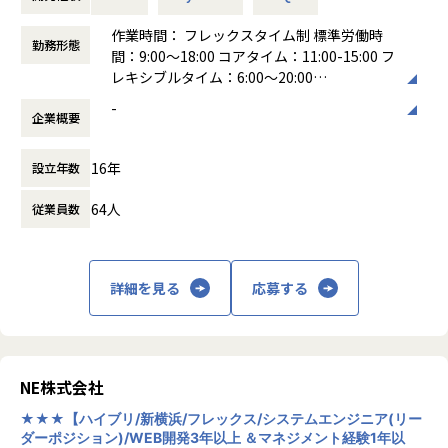
当社の開発者は「フルリモート/フレックス」での勤務となる
私たちはこの社会的な変化を、サービスとして実装するテッ
定・導入・運用
ため、柔軟性ある働き方を実現できます。また居住地につい
ク集団です。マネックスグループの一員として、高いコンプ
作業時間： フレックスタイム制 標準労働時
ても日本国内であればOKです。北は北海道から南は沖縄まで
勤務形態
ライアンス水準を守りながらも、
間：9:00～18:00 コアタイム：11:00-15:00 フ
従業員がおり、地方居住者率は昨年度29％となっておりま
新規サービスの立ち上げやブロックチェーン領域への挑戦な
■ チーム構成
レキシブルタイム：6:00～20:00
す。
ど、スタートアップ的なスピードと柔軟さをあわせ持つ独自
現在は、バックエンドエンジニア2名とプラットフォームマ
働き方：
フレックス制（コアタイムあり）
-
のポジションにあります。
ネジメント担当1名が兼務でデータエンジニアリング領域を
企業概要
時間外労働の有無： 有（月平均30時間）
【業務の変更の範囲】
担っています。
休憩時間： 60分
会社の定める範囲
インフラ、セキュリティ、バックエンドといったプロダクト
この領域を専門でリードする一人目のシニアメンバーとして
16年
設立年数
の基盤は、すべて自社開発。数秒単位で価格が動く世界にお
ご活躍いただくことを期待しています。
いても、
将来的には、事業の成長に合わせてデータエンジニアリング
64人
従業員数
安定かつスケーラブルな体験を提供することは、シンプルな
チームを組成・拡大していく構想です。
がら極めて高度なチャレンジです。
こうした技術的課題を楽しめる方が、金融やEC、SaaSなど
さまざまな業界からジョインし、活躍しています。
■ポジションの魅力
詳細を見る
応募する
・事業のコアで裁量を発揮
コインチェックが求めているのは、「クリプトに詳しい方」
1200万ダウンロードを超える決済・金融サービスの根幹を
だけではありません。
なすデータ戦略の立案から実行まで、
「今は詳しくないけれど、社会構造を変える技術に携わりた
大きな裁量を持ってリードできます。
NE株式会社
い」「未知のドメインに挑戦したい」といった熱量を持つ方
を歓迎しています。
・ビジネスに直結するインパクト
★★★【ハイブリ/新横浜/フレックス/システムエンジニア(リー
PoC（実証実験）で終わることなく、自身が構築した基盤
ダーポジション)/WEB開発3年以上 ＆マネジメント経験1年以