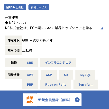
・DBパフォーマンスの最大化： Aurora MySQL（シャ
ート。
週1日以上出社
自社サービス
ード構成）の性能改善、スケーラビリティの確保、可用性向
上のための高度な取り組み。
＜その他＞
仕事概要
・IaCの推進： Terraformを用いた、再現性と透明性
・中抜けOK、
◆ NEについて
の高いインフラ構成管理
・新幹線代支給
NE株式会社は、EC市場において業界トップシェアを誇る
・平均残業時間20h
EC一元管理SaaS「ネクストエンジン」を運営しているソフ
◯DevSecOpsの実現と可観測性の追求（Security & Reliab
・フリードリンク（お酒含む）で、勤務時間が終われば好き
トウェア企業です。
ility）：
600 〜 800 万円／年
に飲んでOK
想定年収
現在6,500社を超える多くのEC事業者の成長を支援しており
インフラとアプリケーションの境界なく、プロダクトの
・部活動もあり（勤務時間内に実施も）
2025年11月に東証グロース市場に上場いたしました。
安定稼働と開発効率の最大化を図ります。
正社員
雇用形態
・服装自由（短パン、サングラスなど）
・セキュリティの自動化（DevSecOps）： CI/CDパイ
・キッチンがあり料理もOK
ネクストエンジンは"OMS (オーダーマネジメントシステ
プラインへの脆弱性スキャン/コンテナスキャン等を統合
職種
SRE
インフラエンジニア
ム)"と呼ばれるシステムで
シークレッ
【業務の変更の範囲】
楽天, Amazon, Yahoo!ショッピングといったモールやカート
ト情報・プロダクト構成情報の適切な管理フロー策定。
会社の定める範囲
のシステムの
・デリバリーの高速化： GitHub Actionsを活用したC
開発経験
AWS
GCP
Go
MySQL
注文や在庫を一元化し、円滑な注文処理や発送を行う役割を
I/CDパイプラインの構築・改善。
果たしており
・可観測性の強化： SLI/SLOの定義、モニタリング環
PHP
Ruby on Rails
Terraform
EC事業者の運営になくてはならない存在として価値を提供し
境の整備を通じたシステム状況の可視化。
ています。
作業時間： フレックスタイム制（標準労働時
・越境した改善支援： バックエンドの安定稼働に向け
勤務形態
簡単
間1日8時間） コアタイム：10:00～16:00 フ
新規会員登録（無料）
たコード改修支援や、監視/アラートの高度化。
30秒
◆ 募集ポジション
レキシブルタイム：8:00～10:00／16:00～20:
・攻めのインフラ運用： コスト最適化（FinOps）や