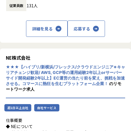
会社の定める範囲
幅広い領域をお任せしますが、事業成長を加速させるため
131人
従業員数
の基盤構築とエンジニアリングのリードを強く期待していま
す。
・領域を横断したプロダクト開発：
詳細を見る
応募する
インフラ（AWS）の専門性を軸に、アプリケーショ
ン層の課題にも垣根なくアプローチし、プロダクト全体の品
質に責任を持ちます。
・自律的な課題解決：
現場の課題を自ら設計し、解決策を提案。周囲を巻
NE株式会社
き込んで改善を進めるリーダーシップを発揮いただけます。
・マネジメントへの接続：
★★★【ハイブリ/新横浜/フレックス/クラウドエンジニア※キャ
リアチェンジ歓迎/ AWS, GCP等の運用経験2年以上orサーバー
今回の募集では、現場での実績を積んだのち、エン
サイド開発経験2年以上】EC運営の当たり前を変え、挑戦を加速
ジニアリングマネージャーとしてチームの最大化をお任せす
させる。コマースに熱狂を生むプラットフォーム企業！
のリモ
る想定です。
ートワーク求人
技術と組織の両面で高いプレゼンスを発揮したい方
を歓迎します。
週1日以上出社
自社サービス
◆ 業務内容
◯ チームリード・組織成長の牽引
仕事概要
技術・運用を軸としたチームリードを担っていただき、
◆ NEについて
徐々に組織設計やマネジメント領域へ役割を広げていく想定