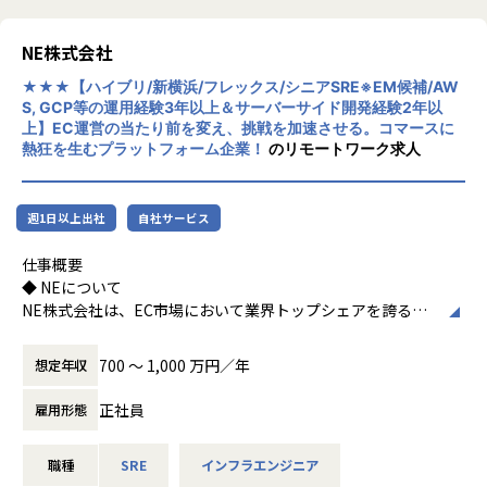
様々な要素を持った商品が事業者様の手によってネットショ
ップへ形成されています。
NE株式会社
商品の一元管理を行う機能を改善し、利便性を向上させる機
★★★【ハイブリ/新横浜/フレックス/シニアSRE※EM候補/AW
能拡張を行っています。
S, GCP等の運用経験3年以上＆サーバーサイド開発経験2年以
上】EC運営の当たり前を変え、挑戦を加速させる。コマースに
熱狂を生むプラットフォーム企業！
のリモートワーク求人
3．NEXT ENGINE AIの拡張
「NEXT ENGINE AI」は、EC事業者のバックヤード業務を完
全に自動化し、“戦略的成長パートナー”となるAIエージェン
週1日以上出社
自社サービス
トを目指します。
仕事概要
“対話型操作”を通じてAIは、ユーザーの業務パターンや意図
◆ NEについて
を学習していきます。
NE株式会社は、EC市場において業界トップシェアを誇る
学習を重ねることで、「最適な設定提案」や「自律的な処理
EC一元管理SaaS「ネクストエンジン」を運営しているソフ
判断」が可能となり、代理実行から自律実行を行う開発を行
トウェア企業です。
います。
700 〜 1,000 万円／年
想定年収
現在6,500社を超える多くのEC事業者の成長を支援しており
2025年11月に東証グロース市場に上場いたしました。
■このポジションの魅力
正社員
雇用形態
1: 事業の成長にダイレクトに関われる
ネクストエンジンは"OMS (オーダーマネジメントシステ
クライアントの課題を深く理解し、その要件定義が新しいソ
職種
SRE
インフラエンジニア
ム)"と呼ばれるシステムで
リューションや機能開発に直結します。自分の提案がプロダ