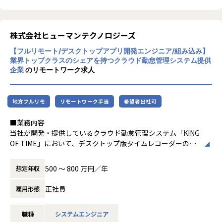
定
・React.js / TypeScriptを用いた新規設計・実装
・Vue.jsからReact.jsへのリプレイス計画の推進・実行
・コードレビューや設計レビューを通じたチームの技術力の
株式会社ヒューマンテクノロジーズ
底上げ
【フルリモート/デスクトップアプリ開発エンジニア/組み込み】
・パフォーマンス改善、テスト戦略の策定と推進（Jest, Pla
業界トップクラスのシェアを持つクラウド勤怠管理システム提供
ywright等）
企業
のリモートワーク求人
・PdM・デザイナーと連携したUI/UX仕様の検討・フィード
バック
・API設計やバックエンドの実装など、フロントエンドに閉
地方フルリモ
リモートワーク手当
希望者出社可
じない領域への挑戦
■業務内容
■ポジションの魅力
当社が開発・提供しているクラウド勤怠管理システム「KING
・ビジネスロジックが複雑なマッチングプロダクトの設計〜
OF TIME」において、デスクトップ版タイムレコーダーの開
デリバリーまでを一気通貫で経験できる
発・運用に携わっていただきます。
・エンジニアが要件定義・仕様策定からBizサイドやPdMと
ユーザー環境で動作し、各種認証端末と連携して打刻を行う
直接議論し、意思決定に関わる裁量の大きいチームで動ける
500 〜 800 万円／年
想定年収
デスクトップアプリケーションおよび周辺機器の開発・保守
・設計方針のディスカッションや開発プロセスの改善を、チ
をご担当いただきます。
正社員
ーム主導で回していくカルチャーがある
雇用形態
ご経験を活かしていただきながら、より多くのお客様に価値
・軽貨物・一般貨物の両ドメインに関わるため、物流マッチ
を提供できるプロダクトへと進化させていきたいと考えてお
ング全体の業務知識とシステム設計の引き出しが広がる
職種
システムエンジニア
ります。
・フロントエンドに閉じず、API設計やバックエンドにも越