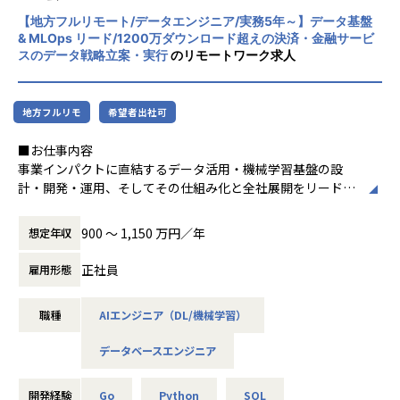
ーンにより生まれる「新しい価値交換」、ま
のため、エンジニアとして技術の幅を広げたい方に最適な環
■配属部門について
【地方フルリモート/データエンジニア/実務5年～】データ基盤
たその次に現れる新しいテクノロジーにより
境です。
暗号資産交換業事業（現物・デリバティブ）の運営を担うト
& MLOps リード/1200万ダウンロード超えの決済・金融サービ
実現される変革を誰もが身近に感じられるよ
レジャリー部では暗号資産のポジション管理の他、カバー先
スのデータ戦略立案・実行
のリモートワーク求人
うに、より良いサービスを創出し続けます。
◎ユーザーの困りごとを解決し、実用性の高い機能を追求す
（LP）との契約・口座管理や、
る
カストディシステム（Fireblocks）の運用まで広く担当して
社内のテクニカルサポートと密に連携し、エスカレーション
おります。
地方フルリモ
希望者出社可
を通じて顧客のリアルな声を直接拾い上げることができま
す。ユーザーの悩みや意見を深く吸収し、それをダイレクト
■お仕事内容
に製品改善や新機能へ反映させるサイクルを回せるため、自
■募集背景
事業インパクトに直結するデータ活用・機械学習基盤の設
身の貢献が顧客満足に直結する手応えを感じられます。
フロント業務に特化した組織の立ち上げに伴い定量分析を担
計・開発・運用、そしてその仕組み化と全社展開をリードし
うクオンツ人材を募集しております。
ていただきます。
◎大規模サービスならではの社会的影響力
国内トップクラスのシェアを誇る「KING OF TIME」は、導
900 〜 1,150 万円／年
想定年収
入社数6.7万社・ID数430万を超える大規模サービスです。
■コインチェック株式会社について
＜具体的な業務イメージ＞
正社員
日々の打刻という「止まることが許されない」基幹インフラ
雇用形態
コインチェックは、2014年より暗号資産取引サービスを提供
・Go, Pythonを用いたデータパイプライン、API/バッチ処理
を支える責任は重大ですが、その分、自身の手がけた開発や
し、現在では国内トップクラスのダウンロード数を誇るプラ
の実装
改善が社会に与えるインパクトを肌で感じられます。安定稼
ットフォームへと成長してきました。
職種
AIエンジニア（DL/機械学習）
・データウェアハウス・データレイクハウスの設計・構築・
働と進化を両立させる、難易度の高いエンジニアリングに挑
2025年現在、暗号資産は「デジタルアセット」としての認識
運用
戦できる環境です。
が進み、単なる投資対象から、価値交換・証券化・新たな経
データベースエンジニア
・Terraformを用いたIaCによるインフラ構築・管理 (AWS,
済圏の基盤へと変容しつつあります。
GCP)
◎フルリモート/フレックスの働きやすい環境
・Feature Storeや実験管理基盤など、MLOps関連技術の選
開発経験
Go
Python
SQL