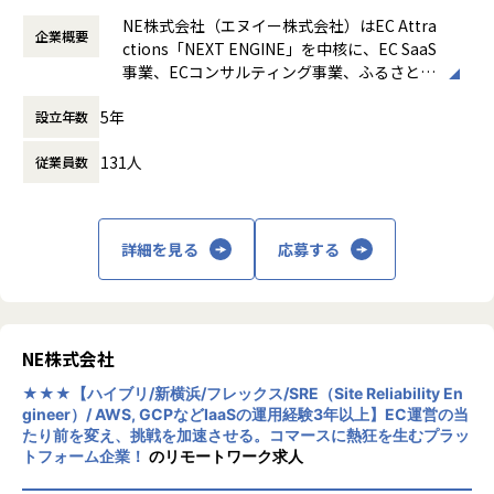
計。
00
ストを捌くAWSインフラ基盤を担当していただきます。
NE株式会社（エヌイー株式会社）はEC Attra
・DBパフォーマンスの最大化： Aurora MySQL（シャー
企業概要
働き方：
フレックス制（コアタイムあり）
◯インフラ運用
ctions「NEXT ENGINE」を中核に、EC SaaS
ド構成）の性能改善、スケーラビリティの確保、可用性向上
時間外労働の有無： 有（月平均10時間～20
・主にクラウドインフラ(AWS)を扱ってもらいますが、必
事業、ECコンサルティング事業、ふるさと納
のための高度な取り組み。
時間）
要に応じてアプリケーションにも垣根なく改善を実施してい
税支援事業を提供し、全てのコマースを支え
・IaCの推進： Terraformを用いた、再現性と透明性の
休憩時間： 60分
ただくポジションです。
5年
設立年数
ることを目指して活動しています。
高いインフラ構成管理
◯キャリアチェンジ
■DevSecOpsの実現と可観測性の追求（Security & Reliab
・キャリアチェンジを歓迎していますが、いずれかの領域
131人
従業員数
ility）
（アプリケーション／インフラ）での実務経験をお持ちの方
インフラとアプリケーションの境界なく、プロダクトの
を想定しています。
安定稼働と開発効率の最大化を図ります。
・元々アプリケーションを触っていて、インフラ領域にキ
・セキュリティの自動化（DevSecOps）： CI/CDパイプ
詳細を見る
応募する
ャリアチェンジを考えている方
ラインへの脆弱性スキャン/コンテナスキャン等を統合、シー
・元々インフラを触っていて、アプリケーション領域にキ
クレット情報・プロダクト構成情報の適切な管理フロー策
ャリアチェンジを考えている方
定。
・可観測性の強化： SLI/SLOの定義、モニタリング環境
◆ 業務内容
の整備を通じたシステム状況の可視化。
NE株式会社
◯スケーラブルなインフラ基盤の構築/運用：
・デリバリーの高速化： GitHub Actionsを活用したCI/
1日数千万リクエストを捌く大規模基盤において、AWS
★★★【ハイブリ/新横浜/フレックス/SRE（Site Reliability En
CDパイプラインの構築・改善。
を中心とした高度なインフラエンジニアリングを担います。
gineer）/ AWS, GCPなどIaaSの運用経験3年以上】EC運営の当
・越境した改善支援： バックエンドの安定稼働に向け
たり前を変え、挑戦を加速させる。コマースに熱狂を生むプラッ
・アーキテクチャ設計： ECS/Fargate、Aurora MySQ
たコード改修支援や、監視・アラートの高度化。
トフォーム企業！
のリモートワーク求人
L、SQS 等を用いた、高可用・高トラフィック対応の基盤設
・攻めのインフラ運用： コスト最適化（FinOps）やセ
計。
キュリティ施策の推進による、持続可能な基盤へのアップデ