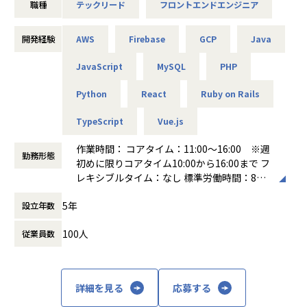
職種
テックリード
フロントエンドエンジニア
あります。ドメインの複雑さに向き合いながら、設計・実
装・運用を一気通貫で担えるエンジニアを募集しています。
開発経験
AWS
Firebase
GCP
Java
■業務内容
「ハコベル運送手配」（軽貨物・一般貨物）のフロントエン
JavaScript
MySQL
PHP
ド領域において、技術方針の策定からアーキテクチャ設計・
実装までをリードしていただきます。
Python
React
Ruby on Rails
現在のフロントエンドはVue.jsで構成されていますが、シス
TypeScript
Vue.js
テムリプレイスプロジェクトが進行中で、React.js + TypeSc
riptへの移行を進めています。既存コードベースの保守と新
作業時間： コアタイム：11:00～16:00 ※週
アーキテクチャの設計・実装を並行して推進するフェーズで
勤務形態
初めに限りコアタイム10:00から16:00まで フ
あり、中長期の開発速度と品質を両立させるための技術的な
レキシブルタイム：なし 標準労働時間：8時
意思決定が求められるポジションです。
間
フロントエンドが主軸ですが、Ruby on Railsで構成された
5年
設立年数
働き方：
フレックス制（コアタイムあり）
バックエンドにも拾える範囲で踏み込み、機能開発をフロン
時間外労働の有無： 有（月平均10時間）
ト〜API層まで一気通貫で完結させることも歓迎していま
100人
従業員数
休憩時間： 60分
す。PdMやデザイナーとの仕様策定にも深く関わりながら、
チーム全体のフロントエンド開発力を底上げする役割を期待
しています。
具体的には・・・
詳細を見る
応募する
・フロントエンドのアーキテクチャ設計・技術選定・方針策