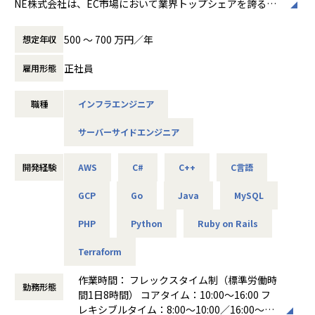
NE株式会社は、EC市場において業界トップシェアを誇る
をしています
EC一元管理SaaS「ネクストエンジン」を運営しているソフ
・現在のロードマップに対する実装・運用・定着
トウェア企業です。
・エンジニアチームへのSREマインドを浸透させ、信頼
500 〜 700 万円／年
想定年収
現在6,500社を超える多くのEC事業者の成長を支援しており
性とスピードを両立する文化構築
2025年11月に東証グロース市場に上場いたしました。
・チームのパフォーマンス最大化のための開発、運用の
正社員
雇用形態
標準化推進
ネクストエンジンは"OMS (オーダーマネジメントシステ
将来的に以下のような期待をしています
職種
インフラエンジニア
ム)"と呼ばれるシステムで
・組織設計・エンジニアチームにSREマインドを浸透さ
楽天, Amazon, Yahoo!ショッピングといったモールやカート
せる仕組みづくり
サーバーサイドエンジニア
のシステムの
・事業基盤ロードマップを描き、優先度を決め、実装・
注文や在庫を一元化し、円滑な注文処理や発送を行う役割を
運用・定着までやり切る
果たしており
開発経験
AWS
C#
C++
C言語
・開発の標準化、共通テンプレートの提供、教育、内製
EC事業者の運営になくてはならない存在として価値を提供し
プラットフォーム構築などを通じ、各開発チームの生産性を
ています。
GCP
Go
Java
MySQL
底上げする仕組みづくり。
PHP
Python
Ruby on Rails
◆募集ポジション
◯ インフラ運用
今回の募集では、ネクストエンジンの事業基盤を支えるエン
■スケーラブルなインフラ基盤の構築・運用
Terraform
ジニアを募集しています。チームの一員として参画いただく
1日数千万リクエストを捌く大規模基盤において、AWSを
ポジションです。
中心とした高度なインフラエンジニアリングを担います。
作業時間： フレックスタイム制（標準労働時
勤務形態
・アーキテクチャ設計： ECS/Fargate、Aurora MySQ
間1日8時間） コアタイム：10:00～16:00 フ
◯ネクストエンジンの事業基盤
L、SQS 等を用いた、高可用/高トラフィック対応の基盤設
レキシブルタイム：8:00～10:00／16:00～20:
・6,500社以上のEC事業者に利用され、1日数千万リクエ