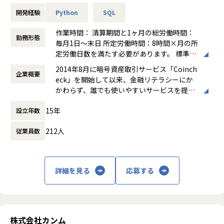
-デリバティブの理論価格算出モデルの設計・実装・検証
会社の定める範囲
協力会社含め、50名規模の組織です。複数チームに分かれて
-Python / BigQuery / GCP を用いた分析基盤上でのモデル開
開発経験
Python
SQL
おり、1チームあたりプロパー社員5～6名前後+協力会社で構
発・運用
成されております。
作業時間： 清算期間と1ヶ月の総労働時間：
勤務形態
◎コミュニケーション
毎月1日～末日 所定労働時間：8時間×月の所
チームごとに毎日定例MTGを実施しています。
■この仕事の魅力
定労働日数を満たす必要があります。 標準労
その日のタスク共有とあわせて、意図的に雑談をすることを
-暗号資産という成長市場で、カバー取引・資金管理・デリバ
働時間：1日8時間（部署により基本勤務時間
2014年8月に暗号資産取引サービス「Coinch
目的にチェックイントークというものを取り入れています。
ティブなど多領域の定量分析に横断的に関われる
企業概要
は異なる） コアタイム：12時～15時 フレキ
eck」を開始して以来、金融リテラシーにか
自分の好きなことや近況報告、情報提供などテーマは自由な
-フロント機能に特化した新組織（クオンツG）の立ち上げフ
シブルタイム：7時～22時
かわらず、誰でも使いやすいサービスを提供
形でお話してもらい、
ェーズに参画できる
働き方：
フレックス制（コアタイムあり）
することにより、「新しい価値交換」を身近
メンバーの相互理解を進めることやコミュニケーション活性
-分析から戦略策定まで一気通貫で携われる裁量の大きさ
時間外労働の有無： 有（月平均10時間）
15年
設立年数
に感じられる機会をお客さまに届けてきまし
化を図っています。
-AIツールを活用した分析・開発ワークフローの構築スキル
休憩時間： 60分
た。
社内SNSとしてTeamsを導入しており、基本的なやり取りは
212人
従業員数
こちらがメインになりますが、
暗号資産やブロックチェーンは日々進化を重
エンジニアは雑談やヘルプ、コードレビューなどのために別
■この仕事で伸ばせるスキル
ね、より個々人を主体とした「新たな価値交
途Slackも使用しています。
-暗号資産特有の市場構造（24/365、高ボラティリティ）に
換」を実現しつつありますが、あたらしい技
対する定量分析スキル
詳細を見る
応募する
術がもたらす恩恵はまだほんの一部の人にし
■ポジションの魅力
-Cursor・Claude Code等のAIコーディングツールを業務に
か行き届いておらず、情報リテラシーによる
◎上流から下流まで一貫して携わることができる環境
全面導入しており、分析・実装の生産性が高い環境で働ける
格差が生じています。
仕様検討・設計・コーディング・テスト・運用までの全工程
-フロントオフィスとしての収益最適化の意思決定経験
をチーム内で行います。単なる開発のみならず、要件定義な
コインチェックは、暗号資産やブロックチェ
どの上流工程から下流工程まで一気通貫で携わるポジション
株式会社カンム