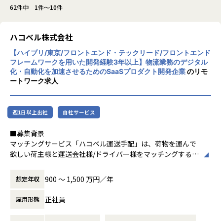
62件中 1件～10件
ハコベル株式会社
【ハイブリ/東京/フロントエンド・テックリード/フロントエンド
フレームワークを用いた開発経験3年以上】物流業務のデジタル
化・自動化を加速させるためのSaaSプロダクト開発企業
のリモ
ートワーク求人
週1日以上出社
自社サービス
■募集背景
マッチングサービス「ハコベル運送手配」は、荷物を運んで
欲しい荷主様と運送会社様/ドライバー様をマッチングするサ
ービスで、ハコベルを長年支えてきたプロダクトの一つで
す。軽貨物・一般貨物の両領域をカバーしており、プロダク
900 〜 1,500 万円／年
想定年収
トを通して多重下請構造の是正を実現することを目指してい
ます。
正社員
雇用形態
現在は、コアユーザ向けの機能開発と、長期的にデリバリー
速度を維持するためのシステム改善を両立させるフェーズに