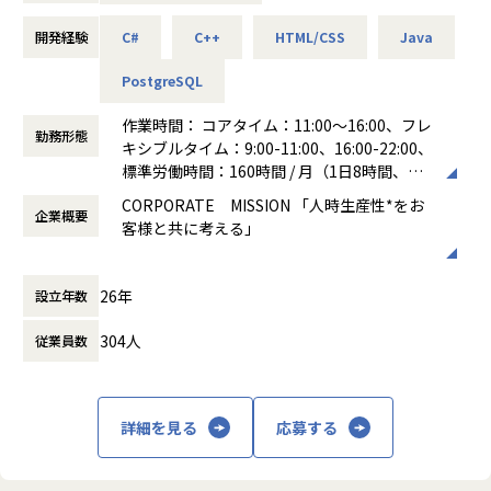
境できるため、技術的な守備範囲を広げながらリードできる
■具体的な業務内容
開発経験
C#
C++
HTML/CSS
Java
・要件定義・設計・実装・テストの一貫した業務
■キャリアパス
∟要件定義から基本設計・詳細設計、実装、テストまで一気
PostgreSQL
領域を限定せずに広くチャレンジすることが歓迎されるカル
通貫で携わります。
チャーが浸透し、
上流から下流まで一貫して関わるため、技術選定や品質担
作業時間： コアタイム：11:00～16:00、フレ
「本人の意志・志向性に応じて、柔軟に役割を広げていく」
勤務形態
保において幅広い経験を積むことが可能です。
キシブルタイム：9:00-11:00、16:00-22:00、
考え方がベースにあります。
※各種認証端末（ICカード、生体認証等）と連携するデス
標準労働時間：160時間 / 月（1日8時間、稼
クトップアプリおよび周辺機器の開発が中心です。
働日が20日の月）
ハコベルでは複数プロダクトを展開しており、プロダクトご
CORPORATE MISSION 「人時生産性*をお
・保守対応
企業概要
働き方：
フレックス制（コアタイムあり）
とに使用する言語が異なります。
客様と共に考える」
∟社内のテクニカルサポートメンバーからあがる技術的課題
時間外労働の有無： 有（月平均20時間）
ご希望やポジション状況によって、他言語のプロダクト開発
に対し、状況把握・原因究明・修正対応を行います。
休憩時間： 60分
に領域を広げていくことも選択肢としてございます。
■オペレーションからの解放
またサポートメンバーが吸い上げた「顧客の困りごと」や
26年
設立年数
勤怠管理から給与支払いまでにかかる時間を
「改善要望」を定期的にキャッチアップし、次期アップデー
▼キャリア事例
圧縮
トや機能改善の企画に反映させていきます。
304人
・入社5年目でVPoTにキャリアアップ
従業員数
・社内外との調整業務
・20代でエンジニアリングマネージャーにキャリアアップ
■創造的業務への後押し
∟テクニカルサポートやQAなどの社内関係者や、協力会社と
・新卒2年目でカスタマーサクセスに挑戦するメンバー
データ分析に基づく「気づき」を提供し「ヒ
連携していきます。
・エンジニアからPdMへキャリアチェンジ
ト」に紐づく様々なデータを活用できる創造
協力会社に対しては、依頼内容の整理や進捗管理、成果物
詳細を見る
応募する
等
的業務への転換を支援
のレビュー等を行います。
社内外を横断したコミュニケーションを通じて、開発の品
年齢を問わずご活躍できるフィールドがあり、20-30代の若
企業にとって最も重要な経営資源は、「ヒト