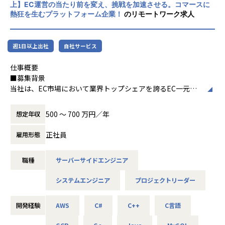
私たちと一緒に、次の経済基盤を創り出しませんか？
が事業のP/Lにどう貢献したかまで、
上】EC運営の当たり前を変え、挑戦を加速させる。コマースに
ダイレクトに実感できる環境です。
熱狂を生むプラットフォーム企業！
のリモートワーク求人
■関連記事
・難易度の高い技術課題への挑戦
note（コインチェック株式会社 公式note）：https://not
金融ドメイン特有のリアルタイム性、整合性、セキュリテ
週1日以上出社
自社サービス
e.com/coincheck
ィ、そして予測応答性といった、
Company Deck（コインチェック会社紹介資料/Coincheck
本質的でチャレンジングな技術課題に取り組むことができ
仕事概要
Company description）：https://speakerdeck.com/coinc
ます。
■募集背景
heck_recruit/coincheck-company-description
当社は、EC市場において業界トップシェアを誇るEC一元管
・ゼロから仕組みを創る面白さ
理システム「ネクストエンジン」を運営しています。この強
【業務の変更の範囲】
プロダクト開発と一体となり、現場の課題解決というボト
固な基盤のもと、EC事業者の成長を支援してきました。
500 〜 700 万円／年
想定年収
会社の規定に準ずる
ムアップのアプローチで、
最適なデータ・ML基盤を初期フェーズから設計・構築して
成長するEC市場の中で、EC運営の課題はより個別化・複雑
正社員
雇用形態
いく経験が積めます。
化し、既存のパッケージ機能だけでは解決できない領域が増
えています。
職種
サーバーサイドエンジニア
ネクストエンジンの豊富な機能とデータをもったAPIを駆使
■募集背景
ネクストエンジンオーダーメイドの拡大、ネクストエンジン
システムエンジニア
プロジェクトリーダー
データ活用は当社に根付いた文化ですが、データ基盤の構
AIの精度向上、連携機能等。
築・運用はバックエンドエンジニアによる兼務に留まってお
り、
市場に幅広い価値を届けるための開発を行なっています。
開発経験
AWS
C#
C++
C言語
スピード・品質・再現性の面で改善の必要がある状況です。
ECの成長を共に加速させるため、システムエンジニアのリー
特に、プロダクトごとに異なる要件に応じた仕組みの整備が