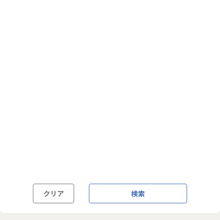
フルフレックス制
裁量労働制
語学・国籍から探す
英語力必須
英語力尚可（英語活用環境あり）
外国籍の方OK
クリア
検索