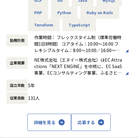
ダーポジションを募集します。
GCP
Go
Java
MySQL
必要な中で、属人的な対応ではインシデント発生時のリカバ
リや保守性にも課題が残っています。
PHP
Python
Ruby on Rails
■業務内容
例えば、以下のような開発プロジェクトがございます。
Terraform
TypeScript
今後は、より高度なパーソナライズやリスク管理といった施
初めは、ネクストエンジンオーダーメイドのプロジェクトを
策を加速するため、MLOps 基盤を機能拡張・再設計し、
お任せしたいと考えています。
作業時間： フレックスタイム制（標準労働時
再現性ある仕組みとして定着させる必要があり、専任かつ高
勤務形態
間1日8時間） コアタイム：10:00～16:00 フ
度な設計・実装力を持ったデータエンジニアを迎え、
1．商談も伴うネクストエンジンオーダーメイドの設計
レキシブルタイム：8:00～10:00／16:00～20:
事業のスケーラビリティを支える中核人材として活躍いただ
成長するEC市場の中で、EC運営の課題はより個別化・複雑
00
きたいと考えています。
化し、既存のパッケージ機能だけでは解決できない領域が増
NE株式会社（エヌイー株式会社）はEC Attra
企業概要
働き方：
フレックス制（コアタイムあり）
えています。そこで、ネクストエンジンの豊富な機能とデー
ctions「NEXT ENGINE」を中核に、EC SaaS
時間外労働の有無： 有（月平均10時間～20
【業務の変更の範囲】
タをもったAPIを駆使することで、ネクストエンジン単体で
事業、ECコンサルティング事業、ふるさと納
時間）
会社の定める範囲
は対応しきれなかった、顧客ごとの深い課題に合わせたソリ
税支援事業を提供し、全てのコマースを支え
休憩時間： 60分
ューション提供を実現する、ネクストエンジンオーダーメイ
5年
設立年数
ることを目指して活動しています。
ドの拡大をエンジニアメンバーとして、ベンダーコミュニケ
ーションを通じ、設計・レビュー・納品を行います
131人
従業員数
2．商品管理の利便性を向上させるための機能開発
ネットショップで商品を販売している事業者様は様々な商品
詳細を見る
応募する
を扱っています。
賞味期限がある商品。サイズやカラーバリエーションの異な
る商品。ショップ媒体によって異なる見せ方をしたい商品。