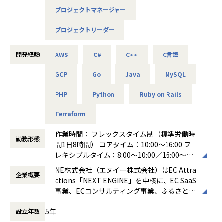
楽天, Amazon, Yahoo!ショッピングといったモールやカート
クトの方向性を決め、市場で大きな価値を生み出していく。
プロジェクトマネージャー
のシステムの
そして、自分が関わったプロダクトにより、事業が成長して
注文や在庫を一元化し、円滑な注文処理や発送を行う役割を
いるダイレクトな実感を、日常的に得られる仕事です。
プロジェクトリーダー
果たしており
EC事業者の運営になくてはならない存在として価値を提供し
2: 成長を加速させる技術共有
ています。
開発経験
AWS
C#
C++
C言語
NEのエンジニア組織は事業間の連携を密接に行い、技術やノ
ウハウを共有し合うための環境が整備されています。最新の
GCP
Go
Java
MySQL
◆ 募集ポジション
技術トレンドや開発手法、APIの深い仕様理解など、技術者
SRE文化の醸成やインフラの信頼性向上を牽引するシニアSR
としての探求心を刺激し合い、成長を加速させています。
PHP
Python
Ruby on Rails
Eを募集します。
技術による基盤改善に加え、将来的には組織成長を支えるエ
＜その他＞
Terraform
ンジニアリングマネージャーへのステップアップも期待する
・中抜けOK、
ポジションです。
・新幹線代支給
作業時間： フレックスタイム制（標準労働時
・平均残業時間20h
勤務形態
間1日8時間） コアタイム：10:00～16:00 フ
◯ ネクストエンジンの事業・横断的なプロダクト開発
・フリードリンク（お酒含む）で、勤務時間が終われば好き
レキシブルタイム：8:00～10:00／16:00～20:
6,500社以上のEC事業者に利用され、1日数千万リクエス
に飲んでOK
00
トを捌くAWSインフラ基盤を担当していただきます。
NE株式会社（エヌイー株式会社）はEC Attra
・部活動もあり（勤務時間内に実施も）
企業概要
働き方：
フレックス制（コアタイムあり）
◯ シニアSRE
ctions「NEXT ENGINE」を中核に、EC SaaS
・服装自由（短パン、サングラスなど）
時間外労働の有無： 有（月平均10時間～20
SRE文化の醸成、信頼性向上、運用の自動化、コスト最適
事業、ECコンサルティング事業、ふるさと納
・キッチンがあり料理もOK
時間）
化を牽引するシニアSREを募集します。
税支援事業を提供し、全てのコマースを支え
休憩時間： 60分
インフラ改善やプロセス効率化を通じて、国内最大級のEC
5年
設立年数
ることを目指して活動しています。
【業務の変更の範囲】
基盤を技術面から支えていただく役割です。