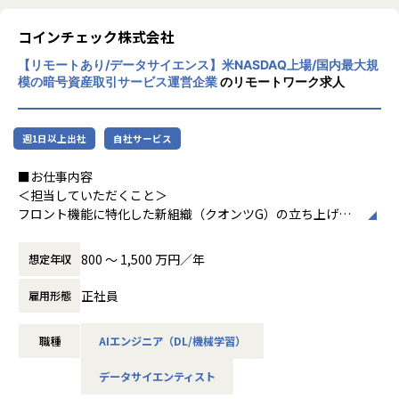
質とスピードを両立させています。
手メンバーが活躍しています！
（人材）」と考えております。その「ヒト」
の「時間」（人時）を管理するベースとなる
コインチェック株式会社
■募集背景
■配属組織
のが「勤怠管理」であり、「人時生産性」を
国内トップクラスのシェアを誇る「KING OF TIME」におい
配属されるシステム開発部 マッチングシステムGは、10名の
【リモートあり/データサイエンス】米NASDAQ上場/国内最大規
向上させることこそが、当社グループの使命
て、デスクトップ版の打刻アプリケーションはサービスの根
模の暗号資産取引サービス運営企業
のリモートワーク求人
メンバーが在籍しています。
であります。勤怠管理業務を、日々の煩雑な
幹を支える重要なプロダクトです。現在、生体認証をはじめ
▼在籍メンバー例
オペレーション業務から、「ヒト」に紐づく
とする新デバイスへの対応やシステムの安定化を加速させて
・EM赤川
様々なデータを利活用できる創造的業務へと
おり、プロダクトをより強固なものへと進化させるフェーズ
・TL池松
週1日以上出社
自社サービス
転換することを目指しております。
にあります。
エンジニアチームだけでなく、PdM、セールス、CS、それぞ
今回の募集では、単なる機能開発に留まらず、保守領域から
■お仕事内容
れのチームと関わり、一緒に協力して取り組むことを大切に
*人時生産性：従業員一人が１時間でどれだ
プロダクトをアップデートしていく役割を重視しています。
＜担当していただくこと＞
しています。
けの利益を生み出しているかを表す指標。
社内のテクニカルサポートと密に連携し、上がってくる技術
フロント機能に特化した新組織（クオンツG）の立ち上げに
的課題の原因究明や修正対応を行うとともに、現場が吸い上
伴い、立ち上げフェーズに参画頂ける人材を募集しておりま
■カルチャー
げた「顧客の困りごと」や改善要望をダイレクトにキャッチ
す。
・スクラム開発を推進
800 〜 1,500 万円／年
想定年収
アップ。それらを次期アップデートや機能改善の企画へ反映
暗号資産ディーリング業務における定量分析・モデル開発を
・積極的なペアプロやモブプロ
させることで、ユーザーの利便性を自ら高めていくサイクル
通じた収益最適化をご担当頂きます。
・週次でチーム横断のエンジニア定例
正社員
雇用形態
を主導していただきます。
・自発的な勉強会やハッカソンの開催
「止まらないシステム」を守りながら、現場の声を確かな価
-カバー取引のコスト分析・カバー戦略の定量的な策定・改
・VPoEやEMとの1on1
値へと変え、プロダクトを主体的にリードしていただけるエ
職種
AIエンジニア（DL/機械学習）
善
・メンター役が伴走するオンボード支援
ンジニアを求めています。
-自社のスプレッド・パラメータ設定
データサイエンティスト
-市場データを活用した収益機会の探索・分析
【業務の変更の範囲】
■組織構成・雰囲気