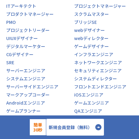
ITアーキテクト
プロジェクトマネージャー
プロダクトマネージャー
スクラムマスター
PMO
ブリッジSE
プロジェクトリーダー
webデザイナー
UIUXデザイナー
webディレクター
デジタルマーケター
ゲームデザイナー
CGデザイナー
インフラエンジニア
SRE
ネットワークエンジニア
サーバーエンジニア
セキュリティエンジニア
システムエンジニア
システムディレクター
サーバーサイドエンジニア
フロントエンドエンジニア
マークアップコーダー
iOSエンジニア
Androidエンジニア
ゲームエンジニア
ゲームプランナー
QAエンジニア
テストエンジニア
テスター
簡単
AIエンジニア（DL/機械学習）
データサイエンティスト
新規会員登録（無料）
30秒
データアナリスト
BIエンジニア