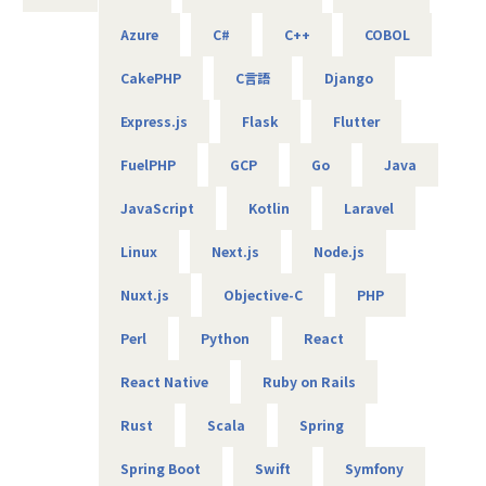
・商船某大手会社向けのクラウドのセキュリティ強化活動
Azure
C#
C++
COBOL
（Azure／AWS）
・クラウド環境構築（AWS／Terraform）
CakePHP
C言語
Django
・メーカー向け仮想環境移行（VMware／Windows／Active
Directory）等
Express.js
Flask
Flutter
■エンジニアファーストの制度
FuelPHP
GCP
Go
Java
【案件選択制度】
現在は750社以上とお取引を行っています。偏ることなく幅
JavaScript
Kotlin
Laravel
広い分野を取り扱っているので、ご自身が本当にやりたい案
件に取り組むことが可能です。希望は100％聞き入れていま
Linux
Next.js
Node.js
すので、ぜひ理想の案件にチャレンジしてください。
Nuxt.js
Objective-C
PHP
【単価公開／単価連動制度】
当社ではご紹介する案件はすべて単価を公開しています。加
Perl
Python
React
えて単価のおよそ80％をエンジニアへ還元する仕組みを導入
しています。
React Native
Ruby on Rails
そうすることによって、
・案件の透明性の確保
Rust
Scala
Spring
・自身の市場価値の把握
・給与などの待遇面の向上
Spring Boot
Swift
Symfony