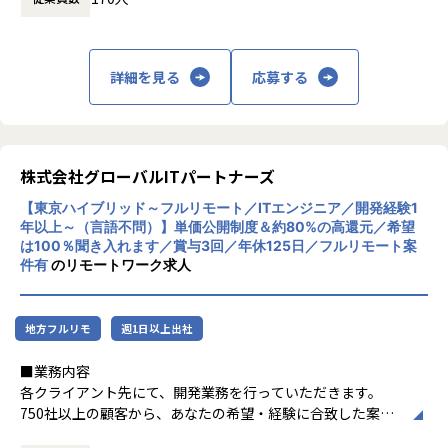
□もっと違う業界・分野のプロジェクトに挑戦したい
務システム開発まで幅広く対応しています。
□今の収入に不満がある
特徴として、エンジニアが希望する案件を選
べる「案件選択制度」や報酬を透明化する
詳細を見る
応募する
そんな想いをもった先輩たちが
「単価公開制度」を導入し、キャリア形成を
当社で充実したエンジニアライフを手に入れています！
重視。Udemy教材や資格取得支援などスキル
できる限り多くの方にお会いしたいと考えていますので、お
アップ支援も充実しており、IT人材の挑戦を
気軽にご応募ください♪
サポートする企業理念「Linking Success To
gether」を掲げています。
株式会社グローバルITパートナーズ
※場合により、親会社での採用になる可能性もございます。
【東京ハイブリッド～フルリモート／ITエンジニア／開発経験1
【業務の変更の範囲】
年以上～（言語不問）】単価公開制度＆約80%の高還元／希望
は100％聞き入れます／賞与3回／年休125日／フルリモート案
会社の定める業務
件有
のリモートワーク求人
地方フルリモ
週1日以上出社
■業務内容
各クライアント先にて、開発業務を行っていただきます。
750社以上の顧客から、あなたの希望・経験に合致した案件
にアサインします。