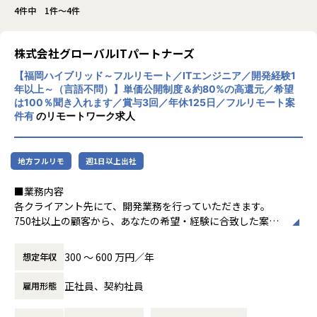
4件中 1件～4件
株式会社グローバルITパートナーズ
【福岡ハイブリッド～フルリモート／ITエンジニア／開発経験1
年以上～（言語不問）】単価公開制度＆約80%の高還元／希望
は100％聞き入れます／賞与3回／年休125日／フルリモート案
件有
のリモートワーク求人
地方フルリモ
週1日以上出社
■業務内容
各クライアント先にて、開発業務を行っていただきます。
750社以上の顧客から、あなたの希望・経験に合致した案件
にアサインします。
＜案件例＞
300 〜 600 万円／年
想定年収
・基幹系システムの開発支援（Java、TypeScript、Sprin
g、Vue.js）
正社員、契約社員
雇用形態
・電力系営業システムの開発（Java、VB.net、VBA）
・大手企業のECサイト構築（C#、VB）