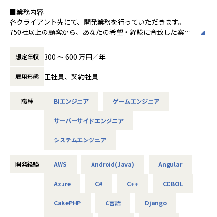
できる限り多くの方にお会いしたいと考えていますので、お
■業務内容
気軽にご応募ください♪
各クライアント先にて、開発業務を行っていただきます。
750社以上の顧客から、あなたの希望・経験に合致した案件
※場合により、親会社での採用になる可能性もございます。
にアサインします。
＜案件例＞
【業務の変更の範囲】
300 〜 600 万円／年
想定年収
・基幹系システムの開発支援（Java、TypeScript、Sprin
会社の定める業務
g、Vue.js）
正社員、契約社員
雇用形態
・電力系営業システムの開発（Java、VB.net、VBA）
・大手企業のECサイト構築（C#、VB）
職種
BIエンジニア
ゲームエンジニア
・MuleSoft開発（Java、SQL、Salesforce）
・販売管理システムの開発（COBOL、JCL）
サーバーサイドエンジニア
・車載電池ECUシステムの開発（C）
・国税のインフラ環境構築（AWS、Azure、Linux、Window
システムエンジニア
s）
・各種NW／DB／サーバ／設計・構築・運用・保守（cisco
／FortiGate）
開発経験
AWS
Android(Java)
Angular
・商船某大手会社向けのクラウドのセキュリティ強化活動
Azure
C#
C++
COBOL
（Azure／AWS）
・クラウド環境構築（AWS／Terraform）
CakePHP
C言語
Django
・メーカー向け仮想環境移行（VMware／Windows／Active
Directory）等