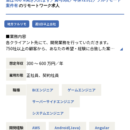
会社の定める業務
案件有
のリモートワーク求人
地方フルリモ
週1日以上出社
■業務内容
各クライアント先にて、開発業務を行っていただきます。
750社以上の顧客から、あなたの希望・経験に合致した案件
にアサインします。
＜案件例＞
300 〜 600 万円／年
想定年収
・基幹系システムの開発支援（Java、TypeScript、Sprin
g、Vue.js）
正社員、契約社員
雇用形態
・電力系営業システムの開発（Java、VB.net、VBA）
・大手企業のECサイト構築（C#、VB）
職種
BIエンジニア
ゲームエンジニア
・MuleSoft開発（Java、SQL、Salesforce）
・販売管理システムの開発（COBOL、JCL）
サーバーサイドエンジニア
・車載電池ECUシステムの開発（C）
・国税のインフラ環境構築（AWS、Azure、Linux、Window
システムエンジニア
s）
・各種NW／DB／サーバ／設計・構築・運用・保守（cisco
／FortiGate）
開発経験
AWS
Android(Java)
Angular