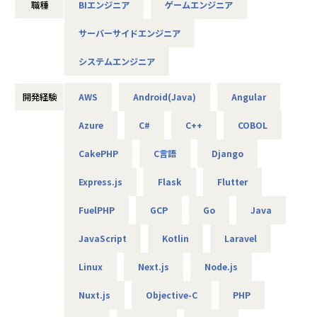
職種
BIエンジニア
ゲームエンジニア
・MuleSoft開発（Java、SQL、Salesforce）
・販売管理システムの開発（COBOL、JCL）
サーバーサイドエンジニア
・車載電池ECUシステムの開発（C）
・国税のインフラ環境構築（AWS、Azure、Linux、Window
システムエンジニア
s）
・各種NW／DB／サーバ／設計・構築・運用・保守（cisco
／FortiGate）
開発経験
AWS
Android(Java)
Angular
・商船某大手会社向けのクラウドのセキュリティ強化活動
Azure
C#
C++
COBOL
（Azure／AWS）
・クラウド環境構築（AWS／Terraform）
CakePHP
C言語
Django
・メーカー向け仮想環境移行（VMware／Windows／Active
Directory）等
Express.js
Flask
Flutter
■エンジニアファーストの制度
FuelPHP
GCP
Go
Java
【案件選択制度】
現在は750社以上とお取引を行っています。偏ることなく幅
JavaScript
Kotlin
Laravel
広い分野を取り扱っているので、ご自身が本当にやりたい案
件に取り組むことが可能です。希望は100％聞き入れていま
Linux
Next.js
Node.js
すので、ぜひ理想の案件にチャレンジしてください。
Nuxt.js
Objective-C
PHP
【単価公開／単価連動制度】