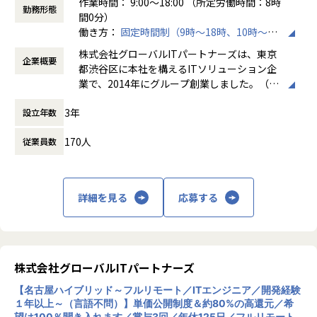
作業時間： 9:00～18:00 （所定労働時間：8時
ちろん、会社の制度についても意見しやすい環境になってい
勤務形態
間0分）
ます。
働き方：
固定時間制（9時～18時、10時～19
当社はこれからも「エンジニアファースト」な会社を目指
時など）
し、さまざまな改革を続けていきます。
株式会社グローバルITパートナーズは、東京
企業概要
時間外労働の有無： 有（月平均3時間～15時
都渋谷区に本社を構えるITソリューション企
間）
業で、2014年にグループ創業しました。（連
休憩時間： 60分
＼ 先輩たちの入社理由 ／
結社員数：150名程度）主な事業は、システ
□案件を自分で選びたい
3年
設立年数
ムエンジニアリングサービス（SES）、ソフ
□リモートワークに比重を置きたい
トウェア開発、クラウドサービスの3本柱
□自分のプライベートはしっかり確保したい
170人
従業員数
で、AWSやAzureなどのクラウド構築から業
□もっと違う業界・分野のプロジェクトに挑戦したい
務システム開発まで幅広く対応しています。
□今の収入に不満がある
特徴として、エンジニアが希望する案件を選
べる「案件選択制度」や報酬を透明化する
詳細を見る
応募する
そんな想いをもった先輩たちが
「単価公開制度」を導入し、キャリア形成を
当社で充実したエンジニアライフを手に入れています！
重視。Udemy教材や資格取得支援などスキル
できる限り多くの方にお会いしたいと考えていますので、お
アップ支援も充実しており、IT人材の挑戦を
気軽にご応募ください♪
サポートする企業理念「Linking Success To
gether」を掲げています。
株式会社グローバルITパートナーズ
※場合により、親会社での採用になる可能性もございます。
【名古屋ハイブリッド～フルリモート／ITエンジニア／開発経験
【業務の変更の範囲】
１年以上～（言語不問）】単価公開制度＆約80%の高還元／希
望は100％聞き入れます／賞与3回／年休125日／フルリモート