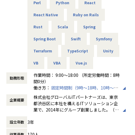
当社ではご紹介する案件はすべて単価を公開しています。加
Perl
Python
React
えて単価のおよそ80％をエンジニアへ還元する仕組みを導入
しています。
React Native
Ruby on Rails
そうすることによって、
・案件の透明性の確保
Rust
Scala
Spring
・自身の市場価値の把握
・給与などの待遇面の向上
Spring Boot
Swift
Symfony
これらがしやすくなるため、より理想的な働き方を叶えるこ
Terraform
TypeScript
Unity
とができます。
VB
VBA
Vue.js
■チーム組織構成
風通しのいい雰囲気がなによりの特長です。仕事のことはも
作業時間： 9:00～18:00 （所定労働時間：8時
ちろん、会社の制度についても意見しやすい環境になってい
勤務形態
間0分）
ます。
働き方：
固定時間制（9時～18時、10時～19
当社はこれからも「エンジニアファースト」な会社を目指
時など）
し、さまざまな改革を続けていきます。
株式会社グローバルITパートナーズは、東京
企業概要
時間外労働の有無： 有（月平均3時間～15時
都渋谷区に本社を構えるITソリューション企
間）
業で、2014年にグループ創業しました。（連
休憩時間： 60分
＼ 先輩たちの入社理由 ／
結社員数：150名程度）主な事業は、システ
□案件を自分で選びたい
3年
設立年数
ムエンジニアリングサービス（SES）、ソフ
□リモートワークに比重を置きたい
トウェア開発、クラウドサービスの3本柱
□自分のプライベートはしっかり確保したい
170人
従業員数
で、AWSやAzureなどのクラウド構築から業