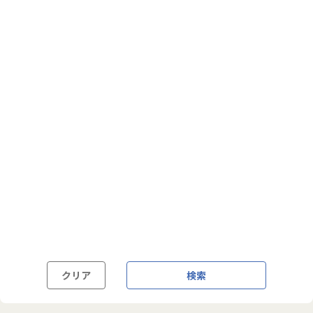
フルフレックス制
裁量労働制
語学・国籍から探す
英語力必須
英語力尚可（英語活用環境あり）
外国籍の方OK
クリア
検索