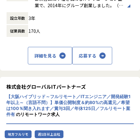
間）
・給与などの待遇面の向上
業で、2014年にグループ創業しました。（連
休憩時間： 60分
これらがしやすくなるため、より理想的な働き方を叶えるこ
結社員数：150名程度）主な事業は、システ
とができます。
3年
設立年数
ムエンジニアリングサービス（SES）、ソフ
トウェア開発、クラウドサービスの3本柱
■チーム組織構成
170人
従業員数
で、AWSやAzureなどのクラウド構築から業
風通しのいい雰囲気がなによりの特長です。仕事のことはも
務システム開発まで幅広く対応しています。
ちろん、会社の制度についても意見しやすい環境になってい
特徴として、エンジニアが希望する案件を選
ます。
べる「案件選択制度」や報酬を透明化する
詳細を見る
応募する
当社はこれからも「エンジニアファースト」な会社を目指
「単価公開制度」を導入し、キャリア形成を
し、さまざまな改革を続けていきます。
重視。Udemy教材や資格取得支援などスキル
アップ支援も充実しており、IT人材の挑戦を
サポートする企業理念「Linking Success To
＼ 先輩たちの入社理由 ／
gether」を掲げています。
株式会社グローバルITパートナーズ
□案件を自分で選びたい
□リモートワークに比重を置きたい
【大阪ハイブリッド～フルリモート／ITエンジニア／開発経験1
□自分のプライベートはしっかり確保したい
年以上～（言語不問）】単価公開制度＆約80%の高還元／希望
は100％聞き入れます／賞与3回／年休125日／フルリモート案
□もっと違う業界・分野のプロジェクトに挑戦したい
件有
のリモートワーク求人
□今の収入に不満がある
そんな想いをもった先輩たちが
地方フルリモ
週1日以上出社
当社で充実したエンジニアライフを手に入れています！