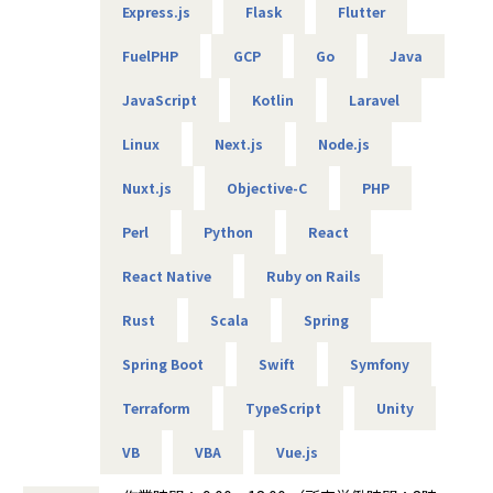
Express.js
Flask
Flutter
■エンジニアファーストの制度
FuelPHP
GCP
Go
Java
【案件選択制度】
現在は750社以上とお取引を行っています。偏ることなく幅
JavaScript
Kotlin
Laravel
広い分野を取り扱っているので、ご自身が本当にやりたい案
件に取り組むことが可能です。希望は100％聞き入れていま
Linux
Next.js
Node.js
すので、ぜひ理想の案件にチャレンジしてください。
Nuxt.js
Objective-C
PHP
【単価公開／単価連動制度】
当社ではご紹介する案件はすべて単価を公開しています。加
Perl
Python
React
えて単価のおよそ80％をエンジニアへ還元する仕組みを導入
しています。
React Native
Ruby on Rails
そうすることによって、
・案件の透明性の確保
Rust
Scala
Spring
・自身の市場価値の把握
・給与などの待遇面の向上
Spring Boot
Swift
Symfony
これらがしやすくなるため、より理想的な働き方を叶えるこ
Terraform
TypeScript
Unity
とができます。
VB
VBA
Vue.js
■チーム組織構成
風通しのいい雰囲気がなによりの特長です。仕事のことはも