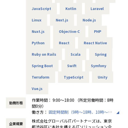
／FortiGate）
JavaScript
Kotlin
Laravel
・商船某大手会社向けのクラウドのセキュリティ強化活動
（Azure／AWS）
Linux
Next.js
Node.js
・クラウド環境構築（AWS／Terraform）
・メーカー向け仮想環境移行（VMware／Windows／Active
Nuxt.js
Objective-C
PHP
Directory）等
Python
React
React Native
■エンジニアファーストの制度
【案件選択制度】
Ruby on Rails
Scala
Spring
現在は750社以上とお取引を行っています。偏ることなく幅
広い分野を取り扱っているので、ご自身が本当にやりたい案
Spring Boot
Swift
Symfony
件に取り組むことが可能です。希望は100％聞き入れていま
Terraform
TypeScript
Unity
すので、ぜひ理想の案件にチャレンジしてください。
Vue.js
【単価公開／単価連動制度】
当社ではご紹介する案件はすべて単価を公開しています。加
作業時間： 9:00～18:00 （所定労働時間：8時
えて単価のおよそ80％をエンジニアへ還元する仕組みを導入
勤務形態
間0分）
しています。
働き方：
固定時間制（9時～18時、10時～19
そうすることによって、
時など）
・案件の透明性の確保
株式会社グローバルITパートナーズは、東京
企業概要
時間外労働の有無： 有（月平均3時間～15時
・自身の市場価値の把握
都渋谷区に本社を構えるITソリューション企