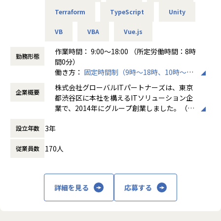
これらがしやすくなるため、より理想的な働き方を叶えるこ
Terraform
TypeScript
Unity
とができます。
VB
VBA
Vue.js
■チーム組織構成
風通しのいい雰囲気がなによりの特長です。仕事のことはも
作業時間： 9:00～18:00 （所定労働時間：8時
ちろん、会社の制度についても意見しやすい環境になってい
勤務形態
間0分）
ます。
働き方：
固定時間制（9時～18時、10時～19
当社はこれからも「エンジニアファースト」な会社を目指
時など）
し、さまざまな改革を続けていきます。
株式会社グローバルITパートナーズは、東京
企業概要
時間外労働の有無： 有（月平均3時間～15時
都渋谷区に本社を構えるITソリューション企
間）
業で、2014年にグループ創業しました。（連
休憩時間： 60分
＼ 先輩たちの入社理由 ／
結社員数：150名程度）主な事業は、システ
□案件を自分で選びたい
3年
設立年数
ムエンジニアリングサービス（SES）、ソフ
□リモートワークに比重を置きたい
トウェア開発、クラウドサービスの3本柱
□自分のプライベートはしっかり確保したい
170人
従業員数
で、AWSやAzureなどのクラウド構築から業
□もっと違う業界・分野のプロジェクトに挑戦したい
務システム開発まで幅広く対応しています。
□今の収入に不満がある
特徴として、エンジニアが希望する案件を選
べる「案件選択制度」や報酬を透明化する
詳細を見る
応募する
そんな想いをもった先輩たちが
「単価公開制度」を導入し、キャリア形成を
当社で充実したエンジニアライフを手に入れています！
重視。Udemy教材や資格取得支援などスキル
できる限り多くの方にお会いしたいと考えていますので、お
アップ支援も充実しており、IT人材の挑戦を
気軽にご応募ください♪