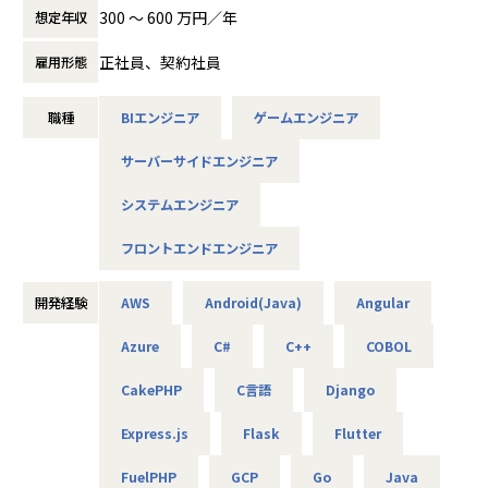
300 〜 600 万円／年
想定年収
＜Web・アプリからゲームまで。多彩なプロジェクトあり＞
■Webアプリ・業務システムの要件定義～開発
正社員、契約社員
雇用形態
■スマホゲームのサーバーサイド開発
■モダンフロントエンド開発
職種
BIエンジニア
ゲームエンジニア
■AWS/Azureを用いたクラウド環境構築
■車載ECUなどの組み込み開発…など
サーバーサイドエンジニア
実装経験をお持ちの方であれば、スキルレベル（等級）に合
わせて、下流から上流まで幅広いフェーズで活躍できます。
システムエンジニア
フロントエンドエンジニア
＜案件例＞
・基幹系システムの開発支援（Java、TypeScript、Sprin
開発経験
AWS
Android(Java)
Angular
g、Vue.js）
・電力系営業システムの開発（Java、VB.net、VBA）
Azure
C#
C++
COBOL
・大手企業のECサイト構築（C#、VB）
・MuleSoft開発（Java、SQL、Salesforce）
CakePHP
C言語
Django
・販売管理システムの開発（COBOL、JCL）
・車載電池ECUシステムの開発（C）
Express.js
Flask
Flutter
・国税のインフラ環境構築（AWS、Azure、Linux、Window
s）
FuelPHP
GCP
Go
Java
・各種NW／DB／サーバ／設計・構築・運用・保守（cisco