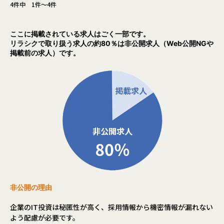
サポートする企業理念「Linking Success To
4件中 1件～4件
gether」を掲げています。
※場合により、親会社での採用になる可能性もございます。
ここに掲載されている求人はごく一部です。
リラシクで取り扱う求人の約80％は非公開求人（Web公開NGや
【業務の変更の範囲】
掲載前の求人）です。
会社の定める業務
非公開の理由
企業のIT投資は秘匿性が高く、採用情報から機密情報が漏れない
よう配慮が必要です。