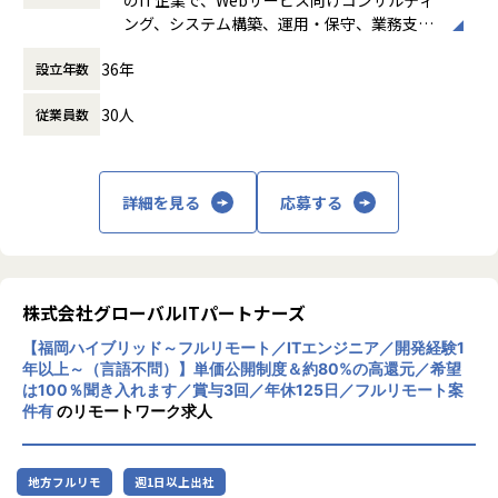
たい方に最適です。
間）
ング、システム構築、運用・保守、業務支援
休憩時間： 60分
などを主事業としています。要件定義から開
36年
設立年数
発、試験、システム移行、AWS を中心とした
クラウドサーバーの設定・運用代行まで幅広
■アスペアの開発について
30人
従業員数
く対応し、auコマース＆ライフ、KDDI、楽
自社開発企業のプロパーのエンジニアと同じ役割を任せて頂
天、NHKエンタープライズなど多様な企業と
ける案件が多いです。
取引実績があります。また、社員の健康と働
き方を重視し、リモートワークやフレックス
【案件事例】
詳細を見る
応募する
制度など健康経営への積極的な取り組みも特
・弊社のエンジニアが、エンド企業の5名のエンジニアをま
徴です。
とめるテックリードを参画
※「健康経営優良法人」に、2019年より連続
・ユーザー数100万人以上のEコマース開発にて、DevOpsの
して認定。
導入支援や本番環境への移行を担当
・プロダクトの立ち上げフェーズ（0→1）にて技術選定より
株式会社グローバルITパートナーズ
担当
【福岡ハイブリッド～フルリモート／ITエンジニア／開発経験1
※これらの経験が積めるため、アスペアからの転職者は事業
年以上～（言語不問）】単価公開制度＆約80%の高還元／希望
会社への転職がほとんどです。
は100％聞き入れます／賞与3回／年休125日／フルリモート案
件有
のリモートワーク求人
■その他 開発実績
01
地方フルリモ
週1日以上出社
こどもを見守るためのbotの開発