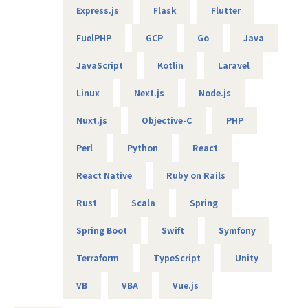
介護施設を探すシニアの方向けの
Express.js
Flask
Flutter
マッチングプラットフォームの
■エンジニアファーストの制度
開発
FuelPHP
GCP
Go
Java
【案件選択制度】
Ruby on Rails・Vue.js・TypeScript
現在は750社以上とお取引を行っています。偏ることなく幅
（＋AWSを利用した設計・構築も担当）
JavaScript
Kotlin
Laravel
広い分野を取り扱っているので、ご自身が本当にやりたい案
件に取り組むことが可能です。希望は100％聞き入れていま
【業務の変更の範囲】
Linux
Next.js
Node.js
すので、ぜひ理想の案件にチャレンジしてください。
当社の指定する業務
Nuxt.js
Objective-C
PHP
【単価公開／単価連動制度】
当社ではご紹介する案件はすべて単価を公開しています。加
Perl
Python
React
えて単価のおよそ80％をエンジニアへ還元する仕組みを導入
しています。
React Native
Ruby on Rails
そうすることによって、
・案件の透明性の確保
Rust
Scala
Spring
・自身の市場価値の把握
・給与などの待遇面の向上
Spring Boot
Swift
Symfony
これらがしやすくなるため、より理想的な働き方を叶えるこ
Terraform
TypeScript
Unity
とができます。
VB
VBA
Vue.js
■チーム組織構成
風通しのいい雰囲気がなによりの特長です。仕事のことはも