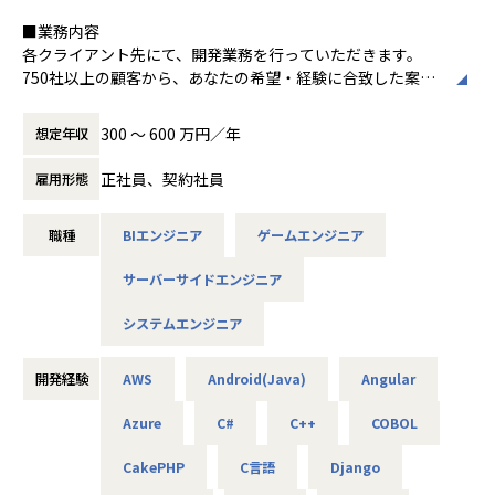
PHP（Laravel）から
■業務内容
Go・Pythonへのリプレイス
各クライアント先にて、開発業務を行っていただきます。
750社以上の顧客から、あなたの希望・経験に合致した案件
02
にアサインします。
高級リゾートの宿泊予約を行う
＜案件例＞
ための予約システムの開発
300 〜 600 万円／年
想定年収
・基幹系システムの開発支援（Java、TypeScript、Sprin
Java（SpringBoot、Java17）、Vue.js、
g、Vue.js）
正社員、契約社員
TypeScript（＋AWSでの設計・構築も担当）
雇用形態
・電力系営業システムの開発（Java、VB.net、VBA）
・大手企業のECサイト構築（C#、VB）
03
職種
BIエンジニア
ゲームエンジニア
・MuleSoft開発（Java、SQL、Salesforce）
アクティブユーザーの人数が100万人以上の
・販売管理システムの開発（COBOL、JCL）
Eコマースの開発
サーバーサイドエンジニア
・車載電池ECUシステムの開発（C）
Java8系、Vue.js
・国税のインフラ環境構築（AWS、Azure、Linux、Window
システムエンジニア
s）
04
・各種NW／DB／サーバ／設計・構築・運用・保守（cisco
不動産テックの自社開発企業にて
／FortiGate）
開発経験
AWS
Android(Java)
Angular
物件管理をITで効率化する
・商船某大手会社向けのクラウドのセキュリティ強化活動
アプリの開発
Azure
C#
C++
COBOL
（Azure／AWS）
TypeScript、Vue.js、PHP（Laravel）
・クラウド環境構築（AWS／Terraform）
CakePHP
C言語
Django
・メーカー向け仮想環境移行（VMware／Windows／Active
05
Directory）等