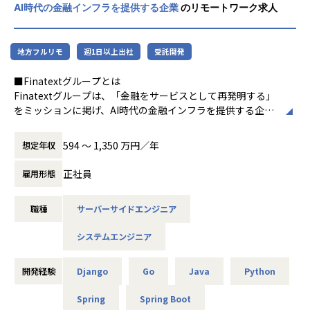
AI時代の金融インフラを提供する企業
のリモートワーク求人
・育成・評価・1on1などを行う「所属チーム」と、案件ごと
の「プロジェクトチーム」があります。
・「所属チーム」においては、メンバーの育成・評価・1on
地方フルリモ
週1日以上出社
受託開発
1等のマネジメント業務を行っていただきます。
・「プロジェクトチーム」には、複数のプロジェクトに対し
■Finatextグループとは
て技術的な観点から横断的に支援する形で関わっていただき
Finatextグループは、「金融をサービスとして再発明する」
ます（各プロジェクトの計画・進行は、それぞれの案件にお
をミッションに掲げ、AI時代の金融インフラを提供する企業
けるプロジェクトリーダーが担当します）。
グループです。
金融のDXを推進し、非金融事業者の金融サービスの参入障壁
594 〜 1,350 万円／年
想定年収
を下げることで、金融がもっと暮らしに寄り添う世の中の実
■業務の流れ・日々のコミュニケーション
現を目指しています。 金融サービスのあるべき姿をユーザー
【プロジェクトの進め方】
正社員
雇用形態
視点から見直し、パートナー事業者と共に新しい金融サービ
スを開発する「株式会社Finatext」、データAIサービスとデ
・受託開発案件：クライアントへの要件ヒアリング → 技術
職種
サーバーサイドエンジニア
ータAIソリューションの「株式会社ナウキャスト」、証券ビ
方針・コスト・セキュリティの確認 → 要件を分解しタスク
ジネスプラットフォームを提供する「株式会社スマートプラ
化 → 2週間単位のマイルストーン設定 → プロジェクトチー
システムエンジニア
ス」、次世代型デジタル保険の「スマートプラス少額短期保
ムで分担しながらタスク実行
険株式会社」、クレジットビジネスプラットフォームを提供
する「株式会社スマートプラスクレジット」といった事業会
開発経験
Django
Go
Java
Python
・自社サービス：スクラム形式（週1〜2回のプランニング・
社を擁しており、多様な事業に携われる機会がございます。
プランニング内容のタスク化 → デイリースタンドアップ →
Spring
Spring Boot
チームで分担しながらタスク実行）