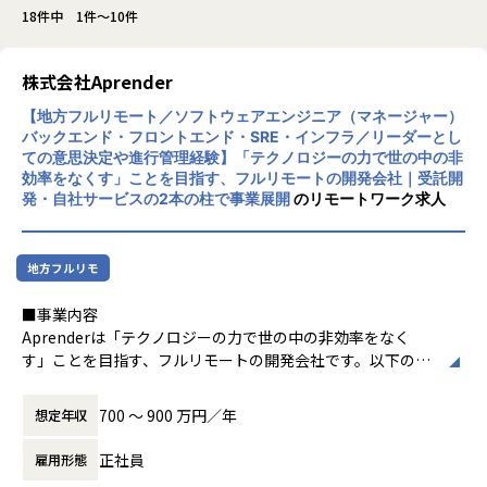
18件中 1件～10件
株式会社Aprender
【地方フルリモート／ソフトウェアエンジニア（マネージャー）
バックエンド・フロントエンド・SRE・インフラ／リーダーとし
ての意思決定や進行管理経験】「テクノロジーの力で世の中の非
効率をなくす」ことを目指す、フルリモートの開発会社｜受託開
発・自社サービスの2本の柱で事業展開
のリモートワーク求人
地方フルリモ
■事業内容
Aprenderは「テクノロジーの力で世の中の非効率をなく
す」ことを目指す、フルリモートの開発会社です。以下の2
本の柱で事業を展開しています。
・受託開発：フロントエンド・バックエンド・インフラを横
700 〜 900 万円／年
想定年収
断したソフトウェア開発・クラウド構築
・自社サービス「Magentia」：AIとの会話によってフォー
正社員
雇用形態
ムを自動生成し、集計・分析から業務の自動化までを実現す