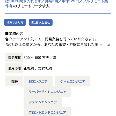
は100％聞き入れます／賞与3回／年休125日／フルリモート案
会社の定める業務
件有
のリモートワーク求人
地方フルリモ
週1日以上出社
■業務内容
各クライアント先にて、開発業務を行っていただきます。
750社以上の顧客から、あなたの希望・経験に合致した案件
にアサインします。
300 〜 600 万円／年
想定年収
＜Web・アプリからゲームまで。多彩なプロジェクトあり＞
■Webアプリ・業務システムの要件定義～開発
正社員、契約社員
雇用形態
■スマホゲームのサーバーサイド開発
■モダンフロントエンド開発
職種
BIエンジニア
ゲームエンジニア
■AWS/Azureを用いたクラウド環境構築
■車載ECUなどの組み込み開発…など
サーバーサイドエンジニア
実装経験をお持ちの方であれば、スキルレベル（等級）に合
わせて、下流から上流まで幅広いフェーズで活躍できます。
システムエンジニア
フロントエンドエンジニア
＜案件例＞