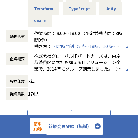
件に取り組むことが可能です。希望は100％聞き入れていま
Terraform
TypeScript
Unity
すので、ぜひ理想の案件にチャレンジしてください。
Vue.js
【単価公開／単価連動制度】
当社ではご紹介する案件はすべて単価を公開しています。加
作業時間： 9:00～18:00 （所定労働時間：8時
えて単価のおよそ80％をエンジニアへ還元する仕組みを導入
勤務形態
間0分）
しています。
働き方：
固定時間制（9時～18時、10時～19
そうすることによって、
時など）
・案件の透明性の確保
株式会社グローバルITパートナーズは、東京
企業概要
時間外労働の有無： 有（月平均3時間～15時
・自身の市場価値の把握
都渋谷区に本社を構えるITソリューション企
間）
・給与などの待遇面の向上
業で、2014年にグループ創業しました。（連
休憩時間： 60分
これらがしやすくなるため、より理想的な働き方を叶えるこ
結社員数：150名程度）主な事業は、システ
とができます。
3年
設立年数
ムエンジニアリングサービス（SES）、ソフ
トウェア開発、クラウドサービスの3本柱
■チーム組織構成
170人
従業員数
で、AWSやAzureなどのクラウド構築から業
風通しのいい雰囲気がなによりの特長です。仕事のことはも
務システム開発まで幅広く対応しています。
ちろん、会社の制度についても意見しやすい環境になってい
特徴として、エンジニアが希望する案件を選
ます。
べる「案件選択制度」や報酬を透明化する
詳細を見る
応募する
当社はこれからも「エンジニアファースト」な会社を目指
「単価公開制度」を導入し、キャリア形成を
簡単
し、さまざまな改革を続けていきます。
新規会員登録（無料）
重視。Udemy教材や資格取得支援などスキル
30秒
アップ支援も充実しており、IT人材の挑戦を