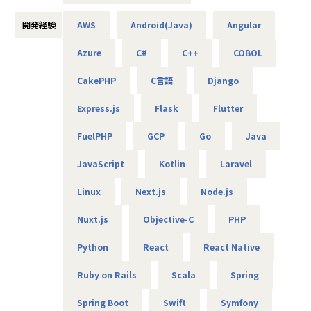
・基幹系システムの開発支援（Java、TypeScript、Sprin
開発経験
AWS
Android(Java)
Angular
g、Vue.js）
・電力系営業システムの開発（Java、VB.net、VBA）
Azure
C#
C++
COBOL
・大手企業のECサイト構築（C#、VB）
・MuleSoft開発（Java、SQL、Salesforce）
CakePHP
C言語
Django
・販売管理システムの開発（COBOL、JCL）
・車載電池ECUシステムの開発（C）
Express.js
Flask
Flutter
・国税のインフラ環境構築（AWS、Azure、Linux、Window
s）
FuelPHP
GCP
Go
Java
・各種NW／DB／サーバ／設計・構築・運用・保守（cisco
／FortiGate）
JavaScript
Kotlin
Laravel
・商船某大手会社向けのクラウドのセキュリティ強化活動
（Azure／AWS）
Linux
Next.js
Node.js
・クラウド環境構築（AWS／Terraform）
・メーカー向け仮想環境移行（VMware／Windows／Active
Nuxt.js
Objective-C
PHP
Directory）等
Python
React
React Native
■エンジニアファーストの制度
【案件選択制度】
Ruby on Rails
Scala
Spring
現在は750社以上とお取引を行っています。偏ることなく幅
広い分野を取り扱っているので、ご自身が本当にやりたい案
Spring Boot
Swift
Symfony