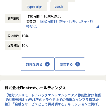
TypeScript
Vue.js
■業務内容
【主な業務】
作業時間： 10:00-19:00
勤務形態
・メンバーの1on1・育成・目標設定
働き方：
固定時間制（9時～18時、10時～19
・チームの状態把握と改善（関係性・役割分担・心理的安全
時など）
性の確保）
時間外労働の有無： 有（月平均10時間）
・採用活動への関与（面接・採用計画など）
10年
設立年数
休憩時間： 60分
・アジャイルでのチーム開発（デイリースタンドアップ・プ
ランニング・振り返り）
10人
従業員数
・受託開発案件における設計・実装・コードレビュー・テス
ト
・クライアントとの折衝・要件ヒアリング・技術的な意思決
詳細を見る
応募する
定
・自社サービスにおける設計・実装・コードレビュー・テス
ト・運用
・プロジェクトのマイルストーン管理・タスク整理
・設計判断・調査結果・ADR等のドキュメント整備
株式会社Finatextホールディングス
※案件はすべてフルリモートで進行します。クライアント先
への常駐や転勤等はございません。
【地方フルリモート／バックエンドエンジニア／静的型付け言語
での開発経験＋AWS等のクラウド上での簡単なインフラ構築経
験】「金融をサービスとして再発明する」をミッションに掲げ、
【チーム体制】