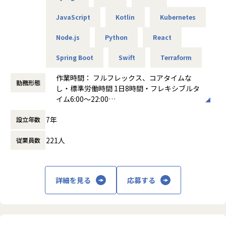
地域金融機関やIFA向けの包括的な投資一任ビジネスプラッ
・Webアプリケーション、業務システム、モバイルアプリ等
【メリハリのある働き方】
トフォーム「Digital Wealth Manager」
JavaScript
Kotlin
Kubernetes
の設計・開発・運用
働くときは集中して働き、チームビルディングの場ではしっ
InsurTech（保険）
・クライアントとの要件定義、仕様調整、提案
かりとコミュニケーションを取る、メリハリのある環境で
保険ビジネスプラットフォーム「Inspire」
Node.js
Python
React
・チーム内ミーティング、アジャイル開発推進
す。社員同士の1on1、LT・雑談会などオンラインの交流機
赤ちゃんとママのための妊娠保険「母子保険はぐ」
・システム保守・運用・改善
会は複数（週2時間程度）用意していますが、常に誰かと話
Spring Boot
Swift
Terraform
旅行・会食などのキャンセル料を補償する「キャンセル保
・新技術の調査・導入や開発プロセス改善
していたい方には物足りないかもしれません。
険」
上記のコミュニケーションスタイルで満足できる方や、自ら
作業時間： フルフレックス、コアタイムな
Credit（クレジット）
【プロジェクト例】
交流の場を企画できる方が馴染みやすい環境です。
勤務形態
し・標準労働時間 1日8時間・フレキシブルタ
クレジットビジネスプラットフォーム「Crest」
・大手企業向け業務システム開発（Java, Spring, AWS）
イム6:00～22:00
クレジットライセンス取得サポートサービス
・スタートアップ新規サービスの立ち上げ（React, Node.js,
【業務の変更の範囲】
働き方：
フルフレックス制
クレジットBPOサービス
GCP）
会社の定める範囲
7年
設立年数
時間外労働の有無： 有（月平均15時間）
Crestエンベデッドファイナンスサービス
・モバイルアプリ開発（Swift, Kotlin）
休憩時間： 60分
・ChatGPTをはじめとする生成AIの実装や、DXソリューシ
221人
従業員数
ョンの技術選定
■具体的な業務内容
金融インフラ（証券ビジネスプラットフォーム「BaaS」/ 保
【このポジションの魅力】
険ビジネスプラットフォーム「Inspire」/ クレジットビジネ
・自社プロダクトと受託開発の両方で、多様な技術スタック
詳細を見る
応募する
スプラットフォーム「Crest」）もしくは生成AI×データ活
（例：AWS/React/Node.js）を習得可能
用のSaaSプロダクト(投資・不動産・業務支援領域)でのサー
・VPoE（執行役員兼エンジニアリング責任者）と協働し、
バー/インフラサイドの開発
個人の志向に沿ったキャリア設計を実現
上記プラットフォーム上に乗せるアプリのサーバー/インフラ
・100名規模の技術組織拡大フェーズで、アーキテクトやテ