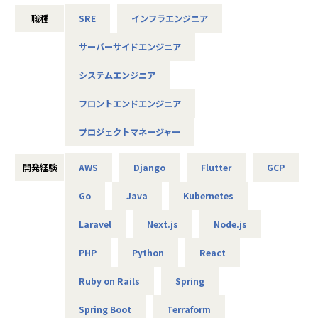
るSaaS型プラットフォーム
職種
SRE
インフラエンジニア
AI Agentを活用した開発を標準に据え、少人数・スピード感
サーバーサイドエンジニア
のある環境で業務を遂行しています。
システムエンジニア
■募集背景
フロントエンドエンジニア
これまで少しずつ開発メンバーを増やしてきましたが、エン
ジニア数の増加に伴い、メンバーのピープルマネジメントを
プロジェクトマネージャー
担っていただける方の必要性が高まっています。そこで今
回、チームを牽引し、メンバーの成長へ向けて伴走する役割
開発経験
AWS
Django
Flutter
GCP
を担っていただける方を募集いたします。
Go
Java
Kubernetes
■このポジションの役割
Laravel
Next.js
Node.js
受託開発・自社サービスの開発において、技術的な観点から
関与いただき、技術選定や設計方針などの方向性を示してい
PHP
Python
React
ただきます。
あわせて、メンバーの育成・1on1・評価・目標設定などのピ
Ruby on Rails
Spring
ープルマネジメントを通じて、チーム全体の成果とメンバー
の成長を牽引いただきます。
Spring Boot
Terraform