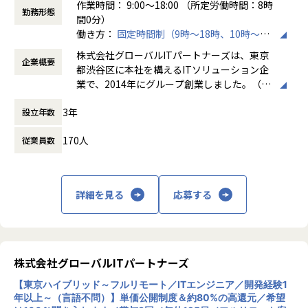
作業時間： 9:00～18:00 （所定労働時間：8時
ちろん、会社の制度についても意見しやすい環境になってい
勤務形態
間0分）
ます。
働き方：
固定時間制（9時～18時、10時～19
当社はこれからも「エンジニアファースト」な会社を目指
時など）
し、さまざまな改革を続けていきます。
株式会社グローバルITパートナーズは、東京
企業概要
時間外労働の有無： 有（月平均3時間～15時
都渋谷区に本社を構えるITソリューション企
間）
業で、2014年にグループ創業しました。（連
休憩時間： 60分
＼ 先輩たちの入社理由 ／
結社員数：150名程度）主な事業は、システ
□案件を自分で選びたい
3年
設立年数
ムエンジニアリングサービス（SES）、ソフ
□リモートワークに比重を置きたい
トウェア開発、クラウドサービスの3本柱
□自分のプライベートはしっかり確保したい
170人
従業員数
で、AWSやAzureなどのクラウド構築から業
□もっと違う業界・分野のプロジェクトに挑戦したい
務システム開発まで幅広く対応しています。
□今の収入に不満がある
特徴として、エンジニアが希望する案件を選
べる「案件選択制度」や報酬を透明化する
詳細を見る
応募する
そんな想いをもった先輩たちが
「単価公開制度」を導入し、キャリア形成を
当社で充実したエンジニアライフを手に入れています！
重視。Udemy教材や資格取得支援などスキル
できる限り多くの方にお会いしたいと考えていますので、お
アップ支援も充実しており、IT人材の挑戦を
気軽にご応募ください♪
サポートする企業理念「Linking Success To
gether」を掲げています。
株式会社グローバルITパートナーズ
※場合により、親会社での採用になる可能性もございます。
【東京ハイブリッド～フルリモート／ITエンジニア／開発経験1
【業務の変更の範囲】
年以上～（言語不問）】単価公開制度＆約80%の高還元／希望