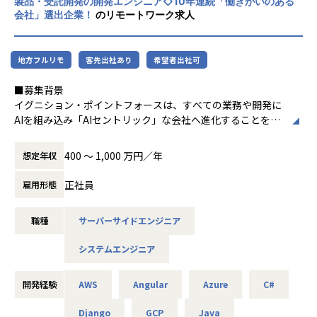
1を実施いただきます。
製品・受託開発の開発エンジニア◇10年連続「働きがいのある
個人投資家がそれぞれのライフシーンで投資
供。
会社」選出企業！
のリモートワーク求人
・社員同士の1on1：お互いの人となりを知り、業務を円滑に
を行うことができるモバイル事業を行ってお
回せるよう雑談をメインに実施しています。全員が一巡でき
ります。
Finstage マネーコンシェルジュ
るようサイクルを組んでいます。
ライフプランシミュレーションをコア機能に営業担当者が顧
・LT・雑談会：週に1回「業務で分かったこと」などの簡単
地方フルリモ
客先出社あり
希望者出社可
客へのパーソナライズされた資産運用提案を実現するAI支援
なLTや、雑談ネタを話す会を開催しています。
サービス
■募集背景
・社員総会：年に1度、全員がオフラインで集まる場を設け
イグニション・ポイントフォースは、すべての業務や開発に
ています。
Data・Data AI Solution
AIを組み込み「AIセントリック」な会社へ進化することを目
店舗開発者の出店業務支援「DataLens店舗開発」
指しており、先端技術を活用したクライアントのDX/事業変
POSデータやクレカデータを用いた機関投資家向けの分析サ
革を、戦略策定から実装まで一気通貫で推進しています。
■入社後のリアル
400 〜 1,000 万円／年
想定年収
ービス「AlternaData」
この度、西日本エリアのクライアントへの価値提供を強化す
【困ったときのアラートを歓迎】
JCBカードの決済データを用いた業界別消費動向指標「JCB
るため、関西拠点（大阪）の立ち上げを担う中核メンバーと
フルリモートのため、常にお互いの状況を把握しきれないこ
正社員
雇用形態
消費NOW」
して、シニアシステムエンジニアを募集します。
ともあります。だからこそ、分からないこと・困っているこ
日経POSデータを用いた日次物価指数「日経CPINow」
とを率直に伝えたり、早めにアラートを出していただくこと
HRogの求人広告データを用いた募集賃金指数・求人数指数
職種
サーバーサイドエンジニア
多様な業界・プロジェクトで最先端技術や大規模開発を経験
を歓迎しています。
「HRog賃金Now」
し、成長できる環境です
システムエンジニア
商業不動産を対象にデータ活用・DXを支援するサービス
【仕組みや制度は発展途上】
データと生成AIを軸に企業のDX推進を支援するソリューショ
■概要
採用を始めてまだ数年のため、仕組みやドキュメントが整い
ンサービス
弊社が創発する新規事業の製品開発および、グループが受託
きっていない部分があります。その分、自分で整え・改善す
開発経験
AWS
Angular
Azure
C#
Brokerage（証券）
するシステム開発におけるシステムエンジニア）としてご活
る裁量が大きく、提案がそのまま形になりやすい環境です。
証券ビジネスプラットフォーム「BaaS」
躍いただきます。
Django
GCP
Java