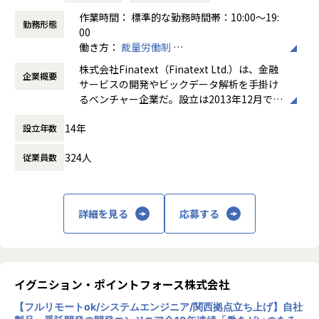
■提供しているソリューションに関して
作業時間： 標準的な勤務時間帯：10:00～19:
現在、日本の多くの金融機関は、レガシーで重厚長大なシス
勤務形態
00
テムによって、デジタルな顧客体験を最適化するような改善
働き方：
裁量労働制
が行えないという課題を抱えています。 こういった課題を抱
【プロジェクトにおけるコミュニケーション】
時間外労働の有無： 有（月平均30時間）
える日本の金融システムを、モダンな環境（オンプレミス→
・朝会・昼会（デイリー）：持ちタスクの状況・課題・完了
株式会社Finatext（Finatext Ltd.）は、金融
企業概要
休憩時間： 60分
クラウド）、技術（Go/コンテナ）、設計（モノリス→マイ
予定・次のタスクを共有
サービスの開発やビックデータ解析を手掛け
クロサービス）を使って作り直しています。 スタートアップ
・Slack：随時困りごとの相談や手が空いた際の声かけなど
るベンチャー企業だ。設立は2013年12月で、
ながら、三菱UFJフィナンシャル・グループ、大和証券、MS
を連絡し合っています
台湾、ベトナム、イギリス、スリランカでも
&AD、日本生命などの日本を代表する企業とインフラ領域で
・Discord / Slackハドル：議論が必要な内容、補足が必要な
14年
設立年数
事業を展開しております。
協業し、高い評価を得ております。
複雑なレビュー、影響の大きい問題などは口頭で同期的にコ
ミュニケーションをとりながら進めます
324人
従業員数
グループとして3つの事業を展開し、Finatex
■Finatextが提供しているプロダクト事例
・Pull Request・コードレビューにおけるやり取り
t（フィナテキスト）はその中核としてリテー
すべての事業、サービスにおいてAIネイティブ化を進めてい
ル向けモバイルサービスや投資関連アルゴリ
ます。
【その他のコミュニケーション】
ズムなどを提供しております。累計200万DL
詳細を見る
応募する
オフィスへの出社がなく、全社員が全国各地の自宅から勤務
を越える投資コミュニティアプリの開発・運
FintechSHIFT
している「完全フルリモート」のため、オンラインで定期的
営も行っております。2016年8月に経営統合
Money Canvas：三菱UFJ銀行が提供する資産運用プラット
なコミュニケーションの機会を設けています。
したNowcast（ナウキャスト）は、機関投資
フォームの開発支援
・代表との1on1：入社後会社に馴染んでいただくためのサ
家向けにビッグデータ解析サービスを提供し
ポートや、業務やキャリアなどの幅広い相談が可能です。
ております。2017年3月に設立された新しい
イグニション・ポイントフォース株式会社
Finstage リーズアシスト
・チームメンバーとの1on1：業務の振り返りやキャリアに
証券会社、Smartplus（スマートプラス）で
対話型AIを活用した、金融商品販売特化の集客代行サービ
ついての相談（案件アサインの打診含む）等についての1on
【フルリモートok/システムエンジニア/関西拠点立ち上げ】自社
は、次世代証券プラットフォームの確立と、
ス。集客リスト提供のほか、対話型AIのホワイトラベルも提