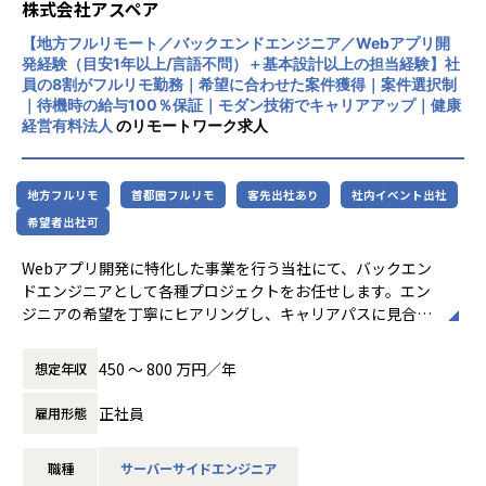
サイドの仕様設計、開発、運用・保守
株式会社アスペア
ックリードとしての成長機会が豊富
・新しいAIツールやフレームワークの導入、既存システムへ
【地方フルリモート／バックエンドエンジニア／Webアプリ開
のAI機能の組み込みなど、技術選定やアーキテクチャ設計に
発経験（目安1年以上/言語不問）＋基本設計以上の担当経験】社
■開発チームについて
も裁量を持って関与可能
員の8割がフルリモ勤務｜希望に合わせた案件獲得｜案件選択制
https://finatext.notion.site/finatext/Finatext-cd4ff36fb8b
｜待機時の給与100％保証｜モダン技術でキャリアアップ｜健康
d4aa78a7835565c655396
【弊社で実現できる働き方・魅力】
経営有料法人
のリモートワーク求人
・VPoE（取締役兼エンジニアリング責任者）と協働で、技
【業務の変更の範囲】
術特化型からマネジメント志向まで柔軟なキャリアプランを
会社の規定に準ずる
構築できます。
地方フルリモ
首都圏フルリモ
客先出社あり
社内イベント出社
・1on1の時間などを設定し、キャリア～プライベートまで
希望者出社可
オープンコミュニケーションをとることもできます。
・「新ツール導入」「開発フロー刷新」など、技術選定から
Webアプリ開発に特化した事業を行う当社にて、バックエン
実装まで主体的に推進し、ChatGPTをはじめとする生成AIの
ドエンジニアとして各種プロジェクトをお任せします。エン
実装案件にも参画できます。
ジニアの希望を丁寧にヒアリングし、キャリアパスに見合っ
・多様な開発手法（ウォーターフォール、アジャイル、スク
た案件のみを提案・アサインします。
ラム等）をプロジェクトごとに選択できるため、幅広いプロ
450 〜 800 万円／年
想定年収
ジェクト管理経験を積み、柔軟なスキルアップが可能です。
・スピード感を持った事業推進に携われる環境があり、変化
▼本ポジションの特徴
正社員
雇用形態
の激しい市場や先端技術を活用したプロジェクトで即戦力と
■Webアプリ開発（Ruby, Go, PHP, Java等）
して活躍できます。
■要件定義～運用。エンド・元請け直案件（間に他の会社を
・クライアント企業のプロジェクトだけでなく、自社開発に
職種
サーバーサイドエンジニア
挟まない）が7割以上で上流の経験も可。