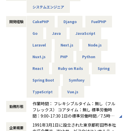
も深く関わることができ、ご自身の意思やアイデアを形にし
■メガベンチャーや勢いのあるスタートアップ企業の自社サ
やすい環境です。
システムエンジニア
ービス開発の現場に参画しています。
・「ゆたかな人生のきっかけを」を理念に掲げ、多様な職種
■案件例：HRテックのSaaS開発等。React, Vue.js, TypeScri
（コンサルタント・エンジニア・デザイナー等）が協働し合
pt等のモダン環境も豊富。営業が希望を丁寧にヒアリング
開発経験
CakePHP
Django
FuelPHP
うフラットな組織文化が根付いています。
し、理想に合う案件をデータベースから選定・提案。本人の
・グループ全体が急成長フェーズにあり、主体的に組織成長
希望を最優先にアサインします。
Go
Java
JavaScript
を実感しながらキャリアを築くことができます。
・資格取得支援や書籍購入補助、社内勉強会など、自己成長
Laravel
Next.js
Node.js
＜キャリアチェンジ事例＞
を後押しする制度が充実しています。
・toBなど業務系のシステム開発が多かったエンジニアが、t
・成果主義に基づいた評価制度が整っており、年功序列では
Nuxt.js
PHP
Python
oC向けのWebサービス開発にキャリアチェンジ
なく、実績・貢献度に応じて正当に還元される環境です。
・PHP経験が長かったエンジニアが未経験のGoの現場に挑戦
・コアタイムなしのフルフレックス制度とリモートワークを
React
Ruby on Rails
Spring
・フロントエンド経験がメインのエンジニアがバックエンド
導入しており、月平均残業時間は10～20時間と、ワークライ
領域のPjに参画
フバランスを重視した柔軟な働き方が実現できます。
Spring Boot
Symfony
※キャリアチェンジを積極的に支援！
TypeScript
Vue.js
【業務の変更の範囲】
JavaからGo、PHPからフロントへの挑戦など、未経験の言
会社の定める範囲
語や領域への転向を歓迎。希望の案件を自身で選べるため、
作業時間： フレキシブルタイム：無し（フル
勤務形態
理想の将来像に合わせたスキル獲得が可能です。また、標準
フレックス） コアタイム：無し 標準労働時
労働時間7.5時間でみなし残業もありません。全額支給される
間：9:00-17:30 1日の標準労働時間／7.5時間
残業代など、透明性の高い環境にてスキルアップと私生活の
働き方：
フルフレックス制
1991年3月1日に設立された東京都町田市本社
両立を高いレベルで叶えることができます。技術を磨き続け
企業概要
時間外労働の有無： 有（月平均0時間～20時
のIT企業で、Webサービス向けコンサルティ