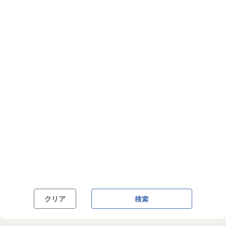
フルフレックス制
裁量労働制
語学・国籍から探す
英語力必須
英語力尚可（英語活用環境あり）
外国籍の方OK
クリア
検索