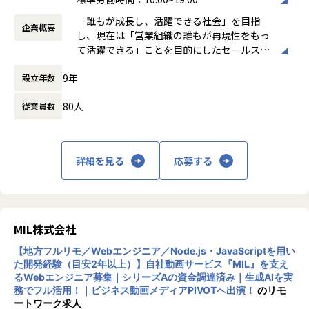
活かしていく役割です。
CEOやPdM、コンサルタントや営業といったビジネスサイド
働き方：
フレックス制（コアタイムあり）
の担当者と密に連携し、顧客の生の声をダイレクトに開発へ
「誰もが成長し、活躍できる社会」を目指
企業概要
時間外労働の有無： 有（月平均25時間）
・新規アプリケーション開発
活かしていく役割です。
し、現在は「営業組織の誰もが再現性をもっ
休憩時間： 60分
- VIの「Value Map」が持つコンテキストを活用し、営業担当
て活躍できる」ことを目的にしたセールスイ
者へのフィードバック機能やガイド機能といった、新たな価
・新規アプリケーション開発
ネーブルメントSaaS「SALESCORE（セール
値を提供するアプリケーションをゼロから開発します。
- VIの「Value Map」が持つコンテキストを活用し、営業担当
9年
設立年数
スコア）」を提供しています。
- 基本的には、一つの新機能を独立して担当していただきま
者へのフィードバック機能やガイド機能といった、新たな価
各種SFA（Salesforceなどに代表される営業
す。担当領域は、LLM機能の仕様検討からフロントエンド、
値を提供するアプリケーションをゼロから開発します。
80人
従業員数
支援システム）と相互連携し、営業進捗やKP
バックエンド、インフラまで、開発の全工程に及びます。
- 基本的には、一つの新機能を独立して担当していただきま
Iの管理、課題の特定、予実管理をサポートす
す。担当領域は、LLM機能の仕様検討からフロントエンド、
ることで、再現性のある営業組織作りに貢献
・既存アプリケーションの改修・改善
バックエンド、インフラまで、開発の全工程に及びます。
しています。
- 自身が開発した新規アプリケーションの継続的な機能改善
詳細を見る
応募する
や、顧客やCEO、営業、コンサルタントなどビジネスサイド
・既存アプリケーションの改修・改善
＊セールスイネーブルメントとは「誰もが活
の声に基づいた既存アプリケーションの改修を担当します。
- 自身が開発した新規アプリケーションの継続的な機能改善
躍できる営業」になることです。グローバル
や、顧客やCEO、営業、コンサルタントなどビジネスサイド
で注目を浴びている営業力強化の手法で、営
・AIネイティブな開発プロセスの推進
の声に基づいた既存アプリケーションの改修を担当します。
業組織に所属する全員が成果創出できるよう
MIL株式会社
- Claude Code, GitHub Copilot等の活用、Devinによる自動
に導く仕組みで、近年日本でも注目を浴びて
化やコンテキストエンジニアリング環境の整備など、チーム
・AIネイティブな開発プロセスの推進
【地方フルリモ／Webエンジニア／Node.js・JavaScriptを用い
います。
全体の生産性向上をリードしていただきます。
- Claude Code, GitHub Copilot等の活用、Devinによる自動
た開発経験（目安2年以上）】自社動画サービス『MIL』を支え
化やコンテキストエンジニアリング環境の整備など、チーム
るWebエンジニア募集｜シリーズAの資金調達済み｜生成AIを実
【業務の変更の範囲】
務でフル活用！｜ビジネス動画メディアPIVOTへ出演！
のリモ
全体の生産性向上をリードしていただきます。
ートワーク求人
無