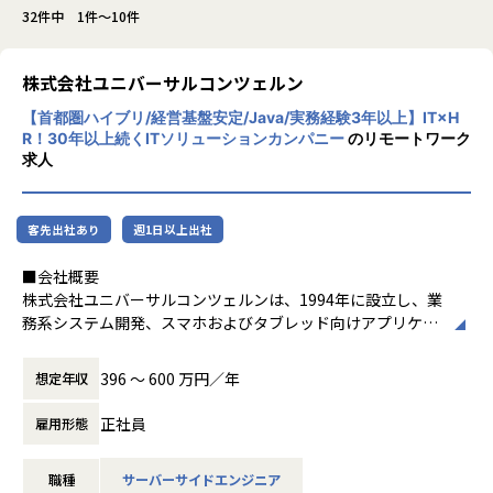
32件中 1件～10件
株式会社ユニバーサルコンツェルン
【首都圏ハイブリ/経営基盤安定/Java/実務経験3年以上】IT×H
R！30年以上続くITソリューションカンパニー
のリモートワーク
求人
客先出社あり
週1日以上出社
■会社概要
株式会社ユニバーサルコンツェルンは、1994年に設立し、業
務系システム開発、スマホおよびタブレッド向けアプリケー
ション開発、HR事業などを手がけるITソリューションカン
パニーです。
396 〜 600 万円／年
想定年収
IT×HRをキーワードに、国内に限らず、海外の視点でビジネ
スを考え、海外展開可能な技術・サービスを提供できる会社
正社員
雇用形態
を目指し、邁進してきました。
自由かつ裁量権が大きい社風のもとで、会社、そして社員一
職種
サーバーサイドエンジニア
人ひとりが成長を続けています。