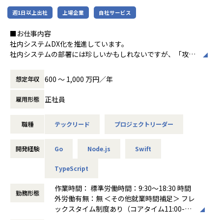
インタラクティブ動画プラットフォーム「MIL」は累計会員
週1日以上出社
上場企業
自社サービス
数1,400社以上、制作されたインタラクティブ動画は30,000
本を超えています。
■お仕事内容
国内における同領域のパイオニアとして地位を築いていま
社内システムDX化を推進しています。
す。
社内システムの部署には珍しいかもしれないですが、「攻
2025年8月にシリーズAで総額5.8億円の資金調達を実施しま
め」の部署です。
した。
保守はおまけで開発に9割の力を注ぎ込み、使いづらいシス
600 〜 1,000 万円／年
想定年収
これに伴い、プロダクト開発を担うエンジニアを複数名募集
テムはすぐに壊して再構築し、手作業を許さず効率化を追い
します。
求めています。
正社員
雇用形態
今回参画をお願いしたいプロジェクトは、15年前に導入した
基幹システム（販売管理領域）とその周辺のレガシーシステ
■当社の特徴
職種
テックリード
プロジェクトリーダー
ムを刷新するプロジェクトになります。
＜事業紹介＞
2025年秋のシステム移行に向けて、要件定義・設計中です。
MILは、動画上でタップやクリックを行う「インタラクティ
開発経験
Go
Node.js
Swift
ブ体験」を提供する動画プレイヤーと、その編集・分析プラ
ットフォームを開発しています。
＜具体的な業務イメージ＞
TypeScript
現在は採用説明会の効率化や内定承諾率の向上を目的とした
▼入社後すぐ〜3ヶ月を目途に想定される業務内容
「インタラクティブ採用」に注力しています。
基幹システムのサブシステムやデータ連携について、最適化
作業時間： 標準労働時間：9:30～18:30 時間
勤務形態
ビジネス動画メディアPIVOTへの出演も行い、採用市場での
の設計・リリース・データ移行までをお任せします。
外労働有無：無 ＜その他就業時間補足＞ フレ
成長を進めています。
・現行のシステムの把握
ックスタイム制度あり（コアタイム11:00-15:
・影響調査
00、フレキシブルタイムなし）