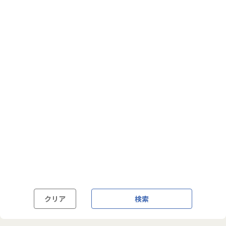
フルフレックス制
裁量労働制
語学・国籍から探す
英語力必須
英語力尚可（英語活用環境あり）
外国籍の方OK
クリア
検索