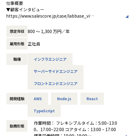
https://www.salescore.jp/case/labbase_vi
仕事概要
▼顧客インタビュー
▍募集背景
https://www.salescore.jp/case/labbase_vi
商談の「思考の通り道」を可視化する会話解析AI『Value Int
elligence（VI）』は、リリース直後から多くの引き合いをい
▍募集背景
800 〜 1,300 万円／年
想定年収
ただき大きな手応えを感じています。
商談の「思考の通り道」を可視化する会話解析AI『Value Int
elligence（VI）』は、リリース直後から多くの引き合いをい
正社員
雇用形態
私たちはこのサービスの提供価値をより一層高めていくため
ただき大きな手応えを感じています。
に、VIの提供価値を高める様々なアプリケーションを連続的
職種
インフラエンジニア
に開発するための開発チームの体制強化に取り組んでいま
私たちはこのサービスの提供価値をより一層高めていくため
す。そこで、新規アプリケーションの開発を中心に自律的に
に、VIの提供価値を高める様々なアプリケーションを連続的
サーバーサイドエンジニア
開発を推進する、フルスタックエンジニアを募集しておりま
に開発するための開発チームの体制強化に取り組んでいま
す。
す。そこで、新規アプリケーションの開発を中心に自律的に
フロントエンドエンジニア
開発を推進する、フルスタックエンジニアを募集しておりま
▍業務内容
す。
会話解析AI「Value Intelligence (VI)」のフルスタックエンジ
開発経験
AWS
Node.js
React
ニアとして、企画、設計、開発、運用まで一気通貫でプロダ
▍業務内容
クト開発を担っていただきます。
TypeScript
会話解析AI「Value Intelligence (VI)」のフルスタックエンジ
ニアとして、企画、設計、開発、運用まで一気通貫でプロダ
作業時間： フレキシブルタイム：5:00~13:0
CEOやPdM、コンサルタントや営業といったビジネスサイド
クト開発を担っていただきます。
勤務形態
0、17:00~22:00 コアタイム：13:00 ~ 17:00
の担当者と密に連携し、顧客の生の声をダイレクトに開発へ
標準労働時間：10:00~19:00