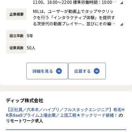
■業務の魅力
11:00、16:00～22:00 標準労働時間：10:00～
エンジニアは実装にとどまらず、プロダクトを共につくる役
19:00
MILは、ユーザーが動画上でタップやクリッ
割として関わります。
企業概要
働き方：
フレックス制（コアタイムあり）
クを行う「インタラクティブ体験」を提供す
ユーザー課題の発見から仕様検討、機能立案、実装まで一貫
時間外労働の有無： 有（月平均10時間～20
る次世代の動画プレイヤー、並びにその編
して携わることで、アイデアがプロダクト成長に直接つなが
時間）
集・分析プラットフォームを開発していま
る点を実感できます。
休憩時間： 60分
9年
設立年数
す。
GitHub CopilotやChatGPTなどを日常的に活用する開発文
中でも現在は、採用説明会の効率化、内定承
化があり、生成AIの活用支援やナレッジ共有が行われていま
50人
従業員数
諾率向上を目的とした「インタラクティブ採
す。
用」に注力しており、ビジネス動画メディア
生成AIを取り入れ、人が取り組むべき領域に集中できる環境
PIVOTにも出演するなど、採用市場での成長
です。
を加速させています。
約10名のチーム体制のため、フロントエンドからバックエン
詳細を見る
応募する
ドまで幅広い領域に挑戦できます。
保守性・拡張性を意識した設計やアーキテクチャ思考を習得
しやすい環境です。
スピードと挑戦を重視するスタートアップ文化の中で、裁量
ディップ株式会社
を持って主体的に動くことができます。
2025年8月のシリーズA資金調達を経て成長フェーズに入
【正社員／六本木／ハイブリ／フルスタックエンジニア】有名H
り、事業成長に直接関与できる点が特徴です。
R系SaaSプライム上場企業／上流工程★テックリード候補！
の
リモートワーク求人
■募集背景