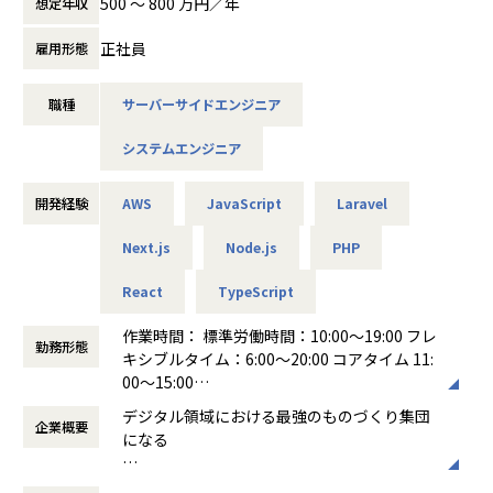
500 〜 800 万円／年
想定年収
計やドキュメント作成を進めることができます。すでに一部
オリティを維持しながら、提供価値を最大化するための開発
プロジェクトでは、共通プロンプトの整備とコードレビュー
にチームの一員として主体的に関わっていただける方を募集
正社員
雇用形態
体制により品質を担保しながら、生産性を最大2〜3倍に向
しています。具体的には要件定義・設計といった上流工程か
上。メンバーが作業以外の価値を生む仕事に集中できる体制
ら実装、レビュー、リリース、運用まで一貫して関わり、フ
職種
サーバーサイドエンジニア
を実現しています。
ロントエンドやインフラ、生産性の向上に伴う横断的な施策
＜ディレクション業務の進め方＞
にも関与しながら、プロダクトの品質と安定性の担保に貢献
システムエンジニア
社内にエンジニアやデザイナーなど、すべての職種が在籍す
していただきます。また、開発ディレクターを始めとした他
るワンストップの開発体制であるため、部署間の壁がなく、
職種と連携しながら仕様の整理や技術的な実現性の検討を行
職種間の目線合わせやフィードバックを即座に行いながら業
い、開発が円滑に進むよう技術面からプロジェクトを推進し
開発経験
AWS
JavaScript
Laravel
務を進めます。プロジェクトは、開発ディレクター、バック
ていただきます。＜主な業務内容＞・開発サイドにおけるプ
エンドエンジニア、フロントエンドエンジニア、UI/UXデザ
ロジェクト推進（将来的にはリードもお任せします）・クラ
Next.js
Node.js
PHP
イナーなどの職種で構成され、フラットなコミュニケーショ
イアントや他職種とのコミュニケーション、連携・バックエ
ンを取りながら協働します。
React
TypeScript
ンドを中心に一部フロントエンドの基本設計〜開発・技術的
＜技術・品質へのこだわり＞
な調査、方針検討・プロジェクト内におけるコードレビュー
作業時間： 標準労働時間：10:00〜19:00 フレ
品質担保においても、組織的な仕組みで支えています。個人
等
勤務形態
キシブルタイム：6:00～20:00 コアタイム 11:
の努力だけに依存せず、チームで技術水準を高め合う文化が
00〜15:00
特徴です。・定期勉強会（月2回）： 全職能対象で実施。案
【業務の変更の範囲】
働き方：
フレックス制（コアタイムあり）
件事例の共有や技術共有など、職能横断で学び合える場があ
無
デジタル領域における最強のものづくり集団
企業概要
時間外労働の有無： 有（月平均16時間）
ります・コードレビュー会： グループ朝会で実施。単なる確
になる
休憩時間： 60分
認にとどまらず、多角的な意見交換を通じて個々の能力向上
も重視しています・ソースコード標準化： DDDベースで標準
私たちは「Professionalであること」を常に