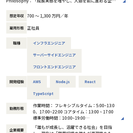
Philosophy：「成長実感を増やし、人類を前に進める企
業」
私たちは、成長こそが欲求を満たす最も健全な手段であり、
700 〜 1,300 万円／年
想定年収
その挑戦が人々を前進させると信じています。この信念のも
と、あらゆる人が自身の成長に前向きになれる世界を目指し
正社員
雇用形態
ています。新卒の私を根気強く育ててくれた「先人」への感
謝、そしてオープンソース文化に象徴される「知見を惜しみ
職種
インフラエンジニア
なく共有し、次の世代に渡す」精神が、私たちの根幹にあり
ます。
サーバーサイドエンジニア
Vision：「達成の喜びをあたり前に」
フロントエンドエンジニア
Philosophyを具体的な成果に繋げるため、私たちは「特定
領域を科学」することで、その領域の成長を最大化します。
具体的には、「営業の科学」と「組織の科学」を徹底的に追
開発経験
AWS
Node.js
React
求し、目標達成を再現可能にすることを目指しています。誰
TypeScript
もが努力と覚悟さえあれば成長し、最高の成果と「達成の喜
び」を手にできる文化を、テクノロジーの力で実現します。
作業時間： フレキシブルタイム：5:00~13:0
勤務形態
0、17:00~22:00 コアタイム：13:00 ~ 17:00
▍担当プロダクトについて
標準労働時間：10:00~19:00
会話解析AI「Value Intelligence (VI)」
働き方：
フレックス制（コアタイムあり）
商談録画やメモをAIが解析し、顧客の購買ロジックを特許出
「誰もが成長し、活躍できる社会」を目指
企業概要
時間外労働の有無： 有（月平均25時間）
願中の独自フレーム「Value Map」に基づいて可視化・価値