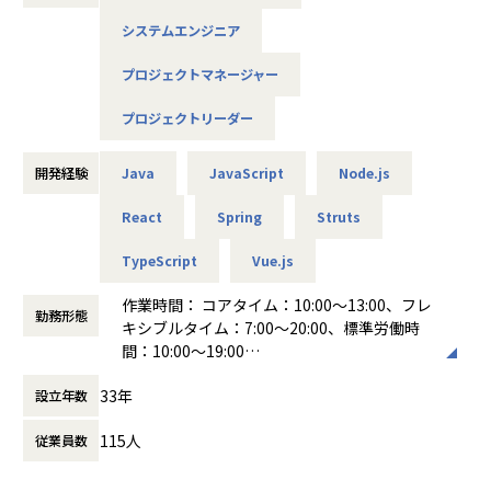
社内はアットホームな雰囲気で、コロナ禍以前は年1回の社
システムエンジニア
員旅行や懇親会などで社員同士の交流を深めていましたが、
現在はZoomやYouTubeを用いて社内コミュニケーションの
プロジェクトマネージャー
活性化を図っています。
プロジェクトリーダー
■職務概要：
・某メガキャリア向け各種システム開発（弊社経由で200名
開発経験
Java
JavaScript
Node.js
以上参画中）や某グローバル会社向け各種システム開発・某
金融機関向け各種システム開発などを主にJavaやTypeScript
React
Spring
Struts
をベースに使用し、要件定義、設計、開発、テストを担当し
て頂きます。
TypeScript
Vue.js
・会員管理、顧客管理、ロボットシステム、生成AI他多数の
プロジェクトをご担当頂きます。
作業時間： コアタイム：10:00～13:00、フレ
※上記以外にも多数のプロジェクトがありますのでスキルに
勤務形態
キシブルタイム：7:00～20:00、標準労働時
応じて案件を提案いたします。
間：10:00～19:00
働き方：
フレックス制（コアタイムあり）
■案件について：
33年
設立年数
時間外労働の有無： 有（月平均15時間）
・上流～下流まで一気通貫で担当することも可能です！
休憩時間： 60分
・開発環境は、Javaを使用している案件が多く、その他はTy
115人
従業員数
peScript、React、Node.js、Vue.jsなどの案件があります。
・案件アサインの際は複数名のチームを組んである現場に入