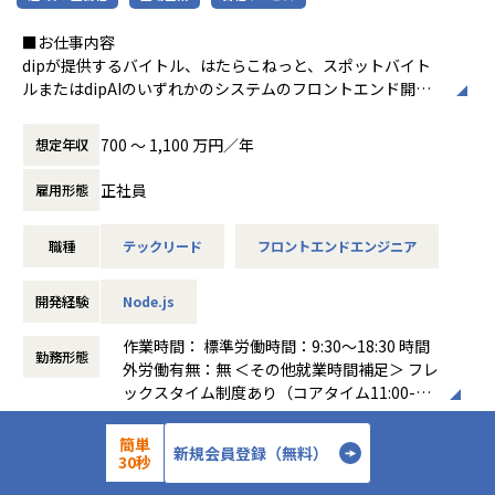
＜チーム構成＞
同等の価値提供を実現しています。
開発チームは8名（男性7名、女性1名、平均年齢34歳）で構
担当いただく予定の基幹システムの刷新プロジェクトでは業
■お仕事内容
成されています。
務の見直しを行い、「AIとデータが働ける世界」の実現を目
dipが提供するバイトル、はたらこねっと、スポットバイト
チームマネジメントを担う「マネジメントコース」と開発特
指しています。
ルまたはdipAIのいずれかのシステムのフロントエンド開発
化の「エキスパートコース」の
や技術課題解決をお任せします。
2つのキャリアパスを用意しています。
（配属は希望と適正を加味して対話の上決定します）
700 〜 1,100 万円／年
想定年収
■部署の雰囲気
【業務の変更の範囲】
常に新しいことを取り入れる風潮があります。現状のスキル
dipが目指す「Labor force solution company」の実現と、
正社員
雇用形態
会社の規定に準ずる
や伸びしろに悩んでいる方にも、チャレンジする機会がすぐ
高い社会的価値および経済的価値の創出に向けて、
に来ます。
これまでのプロダクトアウト型の営業から、本質的な顧客課
失敗しても大丈夫です。「もっと失敗していい」といつも言
職種
テックリード
フロントエンドエンジニア
題を解決する「ソリューション営業」へと進化しています。
われる変わった部署です。
2023年は中途社員が9名増え、異なるバックボーンを持つメ
この変革の中で、dipが有する多様なサービスを成長させ、
開発経験
Node.js
ンバーの集まりなので皆個々を尊重して仕事をしています。
ユーザーおよび顧客の体験価値を向上させることで、
ビジネスのスコープを拡大し、顧客への提供価値をさらに高
作業時間： 標準労働時間：9:30～18:30 時間
勤務形態
めていきます。
外労働有無：無 ＜その他就業時間補足＞ フレ
■働きやすさ
ックスタイム制度あり（コアタイム11:00-15:
深夜残業、休日出勤は、リリース作業・本番トラブルを除い
こうした取り組みを支えるため、今後の事業成長に向けた中
00、フレキシブルタイムなし）
私たちdipは、「バイトル」を軸に人材業界
てありません。
長期的な技術課題の解決を推進し、
企業概要
働き方：
フレックス制（コアタイムあり）
簡単
においてトップクラスの成長を続けてきまし
新規会員登録（無料）
服装自由、出社時間は11-15時のコアタイムを守れば自由で
エンジニア組織の技術力を共に向上させていく方を求めてい
時間外労働の有無： 有（月平均23時間）
30秒
た。
す。
ます。
休憩時間： 60分