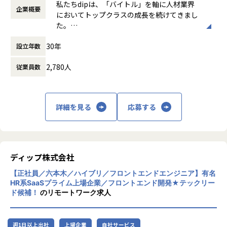
私たちdipは、「バイトル」を軸に人材業界
＜組織紹介＞
・最適化検討
企業概要
働き方：
フレックス制（コアタイムあり）
においてトップクラスの成長を続けてきまし
開発チームは約10名で構成されており、少人数のため裁量を
・ソースレビューなど
時間外労働の有無： 有（月平均23時間）
た。
持って開発に携わることができます。
・設計
休憩時間： 60分
現在は「労働力の総合商社」となるための新
フロントエンドからバックエンドまで一貫して担当でき、仕
・テスト（設計・実施）
30年
設立年数
たなvisionを掲げ、人材事業とDX事業に大き
様検討から実装、テスト、運用保守まで経験できます。
・チームマネジメント
く力を注いでいます。
GitHub Copilotなどの生成AIツールを日常的に利用し、会社
2,780人
従業員数
「夢」と「アイデア」と「情熱」で社会を改
費用でのツール導入やトレンド共有も行われています。
▼将来的に想定される仕事
善する存在となるという企業理念の元、日本
基幹システムのサブシステムやデータ連携の責任者として、
の労働市場における諸課題の解決にさらに貢
＜働く環境と魅力＞
（他のメンバーと一緒に）実装・ソースレビュー・テスト ・
献していきます。
フルリモート勤務で、働く場所と時間の自由度があります。
リリース・データ移行までお任せします。
詳細を見る
応募する
バーチャルオフィスや称賛制度（Unipos）を導入しており、
・テックリードとして、各システムを理解し最適化の検討・
部署を跨いだ交流が生まれやすい環境です。
提案をする。
スキルや経験に応じたOJT体制があり、入社直後からフルリ
・新技術の導入を行う。
モートでサポートを行います。
（ご希望があれば）ライン管理職（部長）
ディップ株式会社
＜コミュニケーション＞
【正社員／六本木／ハイブリ／フロントエンドエンジニア】有名
プロダクト定例、開発チーム定例、上長との1on1を実施し
■配属部署
HR系SaaSプライム上場企業／フロントエンド開発★テックリー
ています。
配属先のエンジニア組織は、DXを推進するために社内システ
ド候補！
のリモートワーク求人
Slack、Google Meet、バーチャルオフィスを活用してコミ
ムの開発・保守を行うために設立した部署です。
ュニケーションを行います。
社内システムというと保守的なイメージがありますが、企画
部門がしっかりとUXリサーチを行うため、toCプロダクトと
週1日以上出社
上場企業
自社サービス