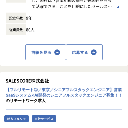
し、現在は「営業組織の誰もが再現性をもっ
休憩時間： 60分
提供するSaaSプロダクトです。
て活躍できる」ことを目的にしたセールスイ
ネーブルメントSaaS「SALESCORE（セール
このValue Mapという強力な基盤の上に、営業組織の課題を
9年
設立年数
スコア）」を提供しています。
解決する様々なアプリケーションを開発していきます。
各種SFA（Salesforceなどに代表される営業
80人
従業員数
支援システム）と相互連携し、営業進捗やKP
・商談のブラックボックス化を解消: マネージャーは商談動
Iの管理、課題の特定、予実管理をサポートす
画を全て視聴せずとも、Value Mapを見るだけで「誰が、な
ることで、再現性のある営業組織作りに貢献
ぜ、どこで躓いているか」を即座に把握できます。これによ
しています。
詳細を見る
応募する
り、工数をかけずに的確なフィードバックが可能になり、育
成の属人性を解消します。
＊セールスイネーブルメントとは「誰もが活
躍できる営業」になることです。グローバル
・「勝ち筋」の可視化と再現: これまでトップセールスの暗
で注目を浴びている営業力強化の手法で、営
黙知だった「受注に繋がる商談パターン」をValue Mapとし
業組織に所属する全員が成果創出できるよう
SALESCORE株式会社
て言語化・可視化します。これにより、メンバーは再現性を
に導く仕組みで、近年日本でも注目を浴びて
持って成果を出せるようになり、自律的な成長を促します。
【フルリモート◎／東京／シニアフルスタックエンジニア】営業
います。
SaaSシステム×AI開発のシニアフルスタックエンジニア募集！！
・商談品質の向上: Value Mapを商談時のガイドとして活用す
のリモートワーク求人
ることで、メンバーは顧客の課題解決に向けた提案型のコミ
ュニケーションを実践できるようになります。
地方フルリモ
自社サービス
▼顧客インタビュー