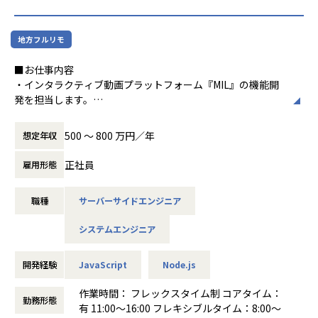
▍技術スタック（参考：既存SaaSプロダクト）
・フロントエンド: TypeScript, Next.js, TailwindCSS
地方フルリモ
・バックエンド: TypeScript, Node.js, PostgreSQL, BigQuer
y
■お仕事内容
・インフラ: GCP, Firebase
・インタラクティブ動画プラットフォーム『MIL』の機能開
・AI: ClaudeCode, Codex, Devin, OpenAI, Claude, Gemini
発を担当します。
・PdM、デザイナーと共に、プロダクトを通じてユーザーへ
【業務の変更の範囲】
価値を届ける方法を検討しながら開発を進めます。
無
500 〜 800 万円／年
想定年収
・MILプラットフォームへの実装に向けたプロトタイピング
を行います。
正社員
雇用形態
・機能検証を目的としたプロトタイピングを実施します。
・ユーザー課題を特定するためのヒアリング、ユーザーテス
職種
サーバーサイドエンジニア
ト、ワークショップに参加します（PdM、デザイナー主
催）。
システムエンジニア
・ユーザー課題の解決に向けた機能の立案および仕様検討を
行います。
・LLM、VLM、AIエージェントなどの生成AI技術を用いた機
開発経験
JavaScript
Node.js
能の立案および仕様検討を行います。
作業時間： フレックスタイム制 コアタイム：
勤務形態
有 11:00～16:00 フレキシブルタイム：8:00～