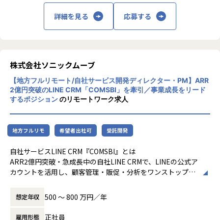
っていただくことが多くのでチーム(体制)でお仕事したい方
にはおすすめです。
詳細を見る
応募する
■働き方について：
案件によって異なりますが、社員の約9割（実績９５％）が
基本リモートワークやリモートワーク併用での勤務を行って
株式会社ソニックムーブ
います。ほぼフルリモートような働き方も実現可能ですが、
客先指定により出社になる可能性もゼロではありません。
【地方フルリモート/自社サービス開発ディレクター・PM】ARR
2億円突破のLINE CRM「COMSBI」を牽引／事業成長をリード
■キャリアパス：
するポジション
のリモートワーク求人
・長期システムの対応となりますので、長期システム内でポ
ジションのステップアップを目指せます。一つのプロジェク
トが終了した後でも、同顧客内のプロジェクトにシフトした
地方フルリモ
希望者出社可
受託開発
り弊社の豊富な案件の獲得によりプログラマーの方は次のス
テップとしてSEに、SEの方はプロジェクトリーダー、マネ
自社サービスLINE CRM『COMSBI』とは
ージャーにステップアップすることが可能です。
ARR2億円突破・急成長中の自社LINE CRMで、LINEの公式ア
・広く浅くではなく、一つの業務知識を身につけたい方には
カウントを活用し、顧客管理・販促・分析をワンストップで
最適な環境です。
実現する販売DXサービスです。
複数アカウントの一元管理、柔軟なセグメント配信、ポイン
500 〜 800 万円／年
想定年収
■安定して働ける環境：
ト・クーポン・スタンプラリー等の強力な機能を備え、UCC
・経営基盤安定・財務体質良好（無借金経営・帝国データバ
上島珈琲様をはじめ、業態・規模を問わず導入が進んでいま
正社員
雇用形態
ンク評点高水準）