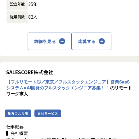
化を推進。誰が担当しても成果物の品質に差が出ないよう、
25年
設立年数
意識し、デジタルコミュニケーションの領域
アーキテクチャの方向性を整備しています
においてはどこにも負けないwebプロダクシ
82人
従業員数
ョンであることを目指しています。
【業務の変更の範囲】
「よいものを作り続ける」という意思を持ち
無
続け、これからもデジタルの世界で最高のソ
リューションやサービスを創り続けていきま
詳細を見る
応募する
す。
SALESCORE株式会社
【フルリモート◎／東京／フルスタックエンジニア】営業SaaS
システム×AI開発のフルスタックエンジニア募集！！
のリモート
ワーク求人
地方フルリモ
自社サービス
仕事概要
▍会社概要