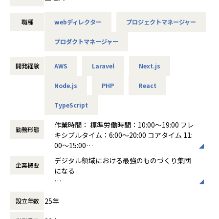
す。
・相談ごとや打ち合わせは、社内独自ツールにていつでも気
LINE社からも導入実績の豊富なパートナーとして Biz-Soluti
軽に相談可能！
職種
webディレクター
プロジェクトマネージャー
onsPartner Programに認定されており事業の急成長期を迎
・ナレッジ共有やQ&Aも充実
えております。
プロダクトマネージャー
【業務の変更の範囲】
業務内容
会社の定める範囲
「COMSBI」の導入支援、新機能開発、およびクライアント
開発経験
AWS
Laravel
Next.js
向けカスタマイズ案件における開発プロジェクトのディレク
ションをお任せいたします。このポジションのミッション
Node.js
PHP
React
は、エンジニアと議論を重ねながら仕様を具体化し、技術的
TypeScript
な実現可能性とプロダクトとしての高い品質を両立させるこ
とです。単なる進行管理ではなく、クライアントの課題を解
作業時間： 標準労働時間：10:00〜19:00 フレ
決するための最適な仕様を自ら設計していただきます。初期
勤務形態
キシブルタイム：6:00～20:00 コアタイム 11:
段階ではディレクションの基礎を固めながらプロジェクトを
00〜15:00
推進していただきます。中長期的には、クライアントのKPI
働き方：
フレックス制（コアタイムあり）
向上やデータ解析をもとにした改善案を提示する伴走型の提
デジタル領域における最強のものづくり集団
企業概要
時間外労働の有無： 有（月平均16時間）
案や、他のディレクターのリソース管理、新規案件の工数管
になる
休憩時間： 60分
理など、チーム運営の中心的な役割を担っていただくことを
期待しています。＜主な業務内容＞ 要件定義および仕様策
私たちは「Professionalであること」を常に
定： クライアントとの打ち合わせを通じて課題やニーズを整
25年
設立年数
意識し、デジタルコミュニケーションの領域
理し、システムとして実現するための仕様書や画面遷移図、
においてはどこにも負けないwebプロダクシ
ワイヤーフレームなどを作成します。 プロジェクトの進行管