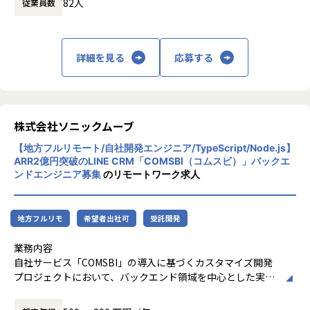
82人
従業員数
ョンであることを目指しています。
理と調整： 社内のエンジニアやデザイナーと折衝を行いなが
「よいものを作り続ける」という意思を持ち
らスケジュールを管理し、制作の進行をコントロールしま
続け、これからもデジタルの世界で最高のソ
す。 外部パートナーとの連携と対応： 外部委託が発生した際
リューションやサービスを創り続けていきま
詳細を見る
応募する
には、成果物のチェックやフィードバックを行い、外注先を
す。
適切にコントロールします。 ローンチに向けた品質管理： ク
オリティチェックのためのテスト設計を行い、テスト項目書
の作成やレビューを通じてプロダクトの品質を担保します。
各種ドキュメントの作成： 開発・制作に必要な要件定義書、
株式会社ソニックムーブ
設計書、仕様書などのドキュメントを正確に作成し、プロジ
ェクトメンバー間で認識を統一します。 小規模チームのマネ
【地方フルリモート/自社開発エンジニア/TypeScript/Node.js】
ジメント： エンジニアやディレクターを含む2～3名から6,7
ARR2億円突破のLINE CRM「COMSBI（コムスビ）」バックエ
名規模のプロジェクトチームを牽引し、円滑なプロジェクト
ンドエンジニア募集
のリモートワーク求人
運営を実現します。 数値の管理と進捗の報告： プロジェクト
ごとの売上や見積もり、予算実績の管理を実施し、社内に対
して適切な進捗報告を行います。
地方フルリモ
希望者出社可
受託開発
＜AI活用・生産性向上＞
業務内容
生産性を高めるためにAI駆動開発を全社的に推進しており、
自社サービス「COMSBI」の導入に基づくカスタマイズ開発
GitHub Copilot、Claude、GeminiなどのAIツールを有料プ
プロジェクトにおいて、バックエンド領域を中心とした実装
ランで導入しています。社員が気軽にAIを試せる環境が整っ
業務をお任せいたします。現在、多くの引き合いをいただい
ているため、最新のテクノロジーを活用しながら効率的に設
ている中で事業を拡大し続けていくため、サービスの提供ク