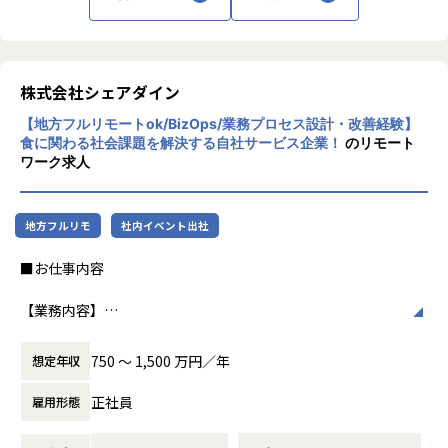
ンを駆動する」をパーパスに掲げ、「料理の世界をもっとフ
ご希望やポジション状況によって、他言語のプロダクト開発
ラットに。もっとオープンに。」をミッションとする日本発
に領域を広げていくことも選択肢としてございます。
のグローバルスタートアップです。料理人を「グローバルI
P」と再定義し、実稼働データ（Trust Data）に基づくボー
▼キャリア事例
ダレス就労インフラの構築を目指しています。
株式会社シェアダイン
・入社5年目でVPoTにキャリアアップ
料理人と飲食事業者をつなぐ総合プラットフォーム「CHEFL
・20代でエンジニアリングマネージャーにキャリアアップ
【地方フルリモートok/BizOps/業務プロセス設計・改善経験】
INK（シェフリンク）」、海外進出の即戦力シェフ採用を支
・新卒2年目でカスタマーサクセスに挑戦するメンバー
食に関わる社会課題を解決する自社サービス企業！
のリモート
援する「CHEFLINK Global」、ご家庭向け出張シェフサービ
・エンジニアからPdMへキャリアチェンジ
ワーク求人
ス「SHAREDINE」の3事業を展開し、登録料理人数は4万人
等
を突破（2026年2月時点）。日本最大級の料理人キャリアプ
ラットフォームとして急成長を続けています。
年齢を問わずご活躍できるフィールドがあり、20-30代の若
地方フルリモ
社内イベント出社
シリーズBラウンドにて総額26億円の資金調達を完了。DBJ
手メンバーが活躍しています！
キャピタル、JICベンチャー・グロース・インベストメンツ
■お仕事内容
をはじめ、みずほ銀行、静岡銀行、りそな銀行など政府系投
■配属組織
資家・主要金融機関からの出資を受け、日本の食文化を支え
配属されるシステム開発部 マッチングシステムGは、10名の
【業務内容】
るグローバルインフラの構築を加速しています。
メンバーが在籍しています。
事業全体のオペレーションを設計・改善するBizOps/BPRの
▼在籍メンバー例
役割です。そのミッションの中核として、スケーラブルなカ
750 〜 1,500 万円／年
想定年収
【募集背景】
・EM赤川
スタマーサポート機能の立ち上げと組織化を担っていただき
私たちが目指すのは、単なる業務効率化ツールの提供ではあ
・TL池松
ます。飲食業界の労働インフラを支えるうえで、事業がスケ
正社員
雇用形態
りません。飲食業界の「労働インフラ」になること——採
エンジニアチームだけでなく、PdM、セールス、CS、それぞ
ールしても破綻しない業務とサポートの仕組みを、ゼロから
用・労務・シフト・教育といったHR業務が、誰にとっても
れのチームと関わり、一緒に協力して取り組むことを大切に
設計する人を求めています。
滞りなく回る仕組みそのものになることです。クライアント