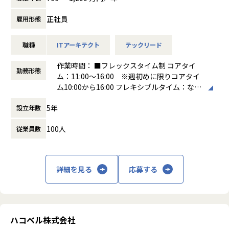
組織全体の開発効率と技術基盤の向上を実現するのが主な役
い価値を届けるため、私たちは生成AIをフル活用した開発プ
割です。
正社員
雇用形態
ロセスを推進しています。
AIの力で開発サイクルを加速させながら、変化の激しい状況
具体的には、以下のような業務に携わっていただきます：
に機動的に対応し、事業の成長を技術面から支えていただけ
職種
ITアーキテクト
テックリード
・技術POCと新規領域の実装
る方を募集しております。
- 各事業領域から持ち上がる新規事業仮説や技術的課題に
作業時間： ■フレックスタイム制 コアタイ
対し、生成AIをフル活用して迅速にプロトタイプを構築・検
勤務形態
ム：11:00～16:00 ※週初めに限りコアタイ
証し、実装可能性を判断
■ポジションの魅力
ム10:00から16:00 フレキシブルタイム：なし
・データ基盤・基盤システムの企画・構築
・社会に大きな影響を与える、幅広い物流DXプロダクトに携
標準労働時間：8時間 休憩時間：1日の労働時
- 複数事業にまたがるデータ分析基盤、顧客基盤、マスタ
われる
5年
設立年数
間が6時間を超え8時間以下の場合は45分、8
データ管理などの基盤整備を推進
誰もが必要とする物流の課題解決に取り組み、社会にインパ
時間を超える場合は60分
・認証・アカウント基盤の統一化
クトを与えるプロダクトを開発できます。
100人
従業員数
働き方：
フレックス制（コアタイムあり）
- 既存プロダクト間の認証方式の統一、SSO導入など、全
また、新規事業・プロダクトの立ち上げ段階の0→1、立ち上
時間外労働の有無： 有（月平均10時間）
社横断的な認証基盤の構築
げたプロダクトの顧客を獲得していく1→10、
休憩時間： 60分
・プロダクト間連携の中間システム開発
既に顧客の多いプロダクトのグロースをさらに加速させてい
- 複数プロダクトを統合するAPIやデータパイプラインの設
詳細を見る
応募する
く10→100など、
計・構築
さまざまなフェーズのプロダクトを持っており、広い範囲で
・技術スタック・ライブラリの選定・導入
経験を積むチャンスがあります
- 不確実性の高い要件に対し、生成AIを活用して最適な技
術選択を行い、チーム内で展開
・経験豊富なエンジニアと共に成長できるチーム開発環境が
・VPoT・各プロダクトマネージャーとの技術的な相談対応
ハコベル株式会社
ある