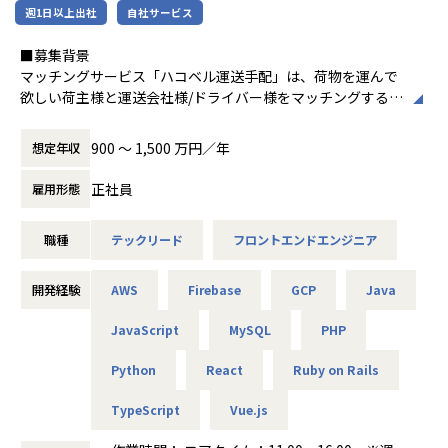
週1日以上出社
自社サービス
-アカウントプラン策定から案件創出・実行まで一気通貫
■Vision：100年企業の創造
で関われます。
私たちはビジョンとして「100年企業の創
■募集背景
・技術に縛られず価値創出に集中できる
造」を掲げて、理想企業の創造に向け、「社
マッチングサービス「ハコベル運送手配」は、荷物を運んで
-データ領域の専門開発は不要。PM・ビジネス視点を活か
員全員が燃える会社」を目指しています。理
欲しい荷主様と運送会社様/ドライバー様をマッチングするサ
せる環境です。
想企業とは「他者貢献」を通して誰よりも発
ービスで、ハコベルを長年支えてきたプロダクトの一つで
・セカンドキャリアとしてのフィット
展する企業です。そして、社員全員が燃え続
す。軽貨物・一般貨物の両領域をカバーしており、プロダク
-ラインマネジメント経験を活かしつつ、再び顧客最前線で
ける会社が「100年企業」であると信じてい
900 〜 1,500 万円／年
想定年収
トを通して多重下請構造の是正を実現することを目指してい
価値発揮が可能です。
ます。お客様に対する長期的な貢献を果たす
ます。
ことに最大の意義をもって事業活動に取り組
正社員
雇用形態
現在は、コアユーザ向けの機能開発と、長期的にデリバリー
んで参ります。
速度を維持するためのシステム改善を両立させるフェーズに
■組織紹介（アカウントマネジメント室について）
職種
テックリード
フロントエンドエンジニア
あります。ドメインの複雑さに向き合いながら、設計・実
アカウントマネジメント室は、当社の主要顧客（エンタープ
装・運用を一気通貫で担えるエンジニアを募集しています。
ライズ企業）に対して、中長期的なビジネス価値創出を担う
組織です。
開発経験
AWS
Firebase
GCP
Java
■業務内容
単なるプロジェクト遂行に留まらず、顧客の経営・事業課題
「ハコベル運送手配」（軽貨物・一般貨物）のフロントエン
に深く入り込み、「共に事業を創るパートナー」として伴走
JavaScript
MySQL
PHP
ド領域において、技術方針の策定からアーキテクチャ設計・
します。
実装までをリードしていただきます。
Python
React
Ruby on Rails
営業・データエンジニア・コンサルタントと密に連携しなが
現在のフロントエンドはVue.jsで構成されていますが、シス
ら、顧客とのリレーション深化と継続的な案件創出を推進す
TypeScript
Vue.js
テムリプレイスプロジェクトが進行中で、React.js + TypeSc
ることがミッションです。
riptへの移行を進めています。既存コードベースの保守と新
特にプラチナカスタマーに対しては、アカウント単位での戦