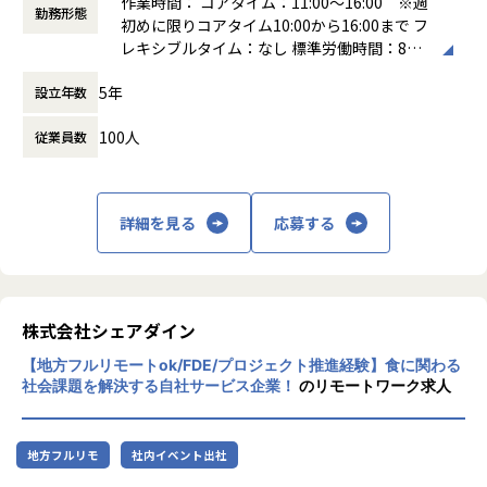
作業時間： コアタイム：11:00～16:00 ※週
アーキテクチャの設計・実装を並行して推進するフェーズで
略立案・実行をリードします。
勤務形態
初めに限りコアタイム10:00から16:00まで フ
あり、中長期の開発速度と品質を両立させるための技術的な
レキシブルタイム：なし 標準労働時間：8時
意思決定が求められるポジションです。
【業務の変更の範囲】
間
フロントエンドが主軸ですが、Ruby on Railsで構成された
会社の規定に準ずる
5年
設立年数
働き方：
フレックス制（コアタイムあり）
バックエンドにも拾える範囲で踏み込み、機能開発をフロン
時間外労働の有無： 有（月平均10時間）
ト〜API層まで一気通貫で完結させることも歓迎していま
100人
従業員数
休憩時間： 60分
す。PdMやデザイナーとの仕様策定にも深く関わりながら、
チーム全体のフロントエンド開発力を底上げする役割を期待
しています。
具体的には・・・
詳細を見る
応募する
・フロントエンドのアーキテクチャ設計・技術選定・方針策
定
・React.js / TypeScriptを用いた新規設計・実装
・Vue.jsからReact.jsへのリプレイス計画の推進・実行
・コードレビューや設計レビューを通じたチームの技術力の
株式会社シェアダイン
底上げ
【地方フルリモートok/FDE/プロジェクト推進経験】食に関わる
・パフォーマンス改善、テスト戦略の策定と推進（Jest, Pla
社会課題を解決する自社サービス企業！
のリモートワーク求人
ywright等）
・PdM・デザイナーと連携したUI/UX仕様の検討・フィード
バック
地方フルリモ
社内イベント出社
・API設計やバックエンドの実装など、フロントエンドに閉
じない領域への挑戦