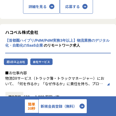
2024年問題という社会的大課題を背景に、物流業界のDX化
エンジニアメンバーでも顧客訪問を行うなど、現場理解をす
■参考記事
■募集背景
を加速させています。
詳細を見る
応募する
ることを大事にしています。
▶︎ハコベル テックブログ
物流DXサービス「トラック簿」は、物流拠点である倉庫にお
自分たちが構築した技術基盤が、配送効率の向上、ドライバ
実際にほとんどのメンバーが一度は現場を見に行った経験が
（https://zenn.dev/p/hacobell_dev）
いて誰が・何時に・何を積みにくるのかなどを事前に予約・
ーの労働環境改善、
あります。
▶︎エンジニアメンバーの社員インタビュー記事はこちら
管理し、データ分析をも可能にするプロダクトです。
物流コストの削減につながる直感的なインパクトを感じるこ
また、社内のBizサイドやPdMと連携しながらプロダクトの
（https://note.com/hacobell/m/mee1111c9f9cf/hashta
2024年問題（ドライバーの時間外労働上限規制）を契機に、
とができます。
ビジョンを深く理解し、要件定義や仕様策定に関与できる環
g/8653491）
ハコベル株式会社
物流業界全体でDX推進の機運が高まっており、当社の物流D
境です。
▶︎ハコベル×UPSIDER特別対談「社会インフラを担うエンジ
Xサービスへの需要も急速に拡大しています。
【首都圏ハイブリ/PdM/PdM実務3年以上】物流業務のデジタル
物流の最前線で働くメンバーの声を直接聞きながら、リアル
ニアリングの面白さと組織のあり方」
■キャリアパス
化・自動化のSaaS企業
のリモートワーク求人
な現場の課題を開発に活かせます。
（https://note.com/hacobell/n/n2be0d34bb5d8）
中長期的には技術負債の解消や、アーキテクチャ刷新、プロ
領域を限定せずに広くチャレンジすることが歓迎されるカル
▶︎NewsPicks「ハコベルに学ぶ、大企業とのシナジーの生み
ダクト競争力の強化をしていくためのシステム改善が求めら
チャーが浸透し、
・ベンチャーならではのスピード感と、裁量の大きな環境で
出し方」
れるプロダクトとなっております。
「本人の意志・志向性に応じて、柔軟に役割を広げていく」
週1日以上出社
自社サービス
働ける
（https://newspicks.com/news/9433071/）
この重要な変⾰を共に推進していただける方を募集しており
考え方がベースにあります。
チームで裁量を持ち、自律的に開発を進めるカルチャーが根
ます。
■お仕事内容
付いています。
【業務の変更の範囲】
横断開発という特殊なポジションは、通常のチーム開発では
物流DXサービス（トラック簿・トラックマネージャー）にお
要件定義などの上流工程や、開発プロセスの改善、技術・ア
会社の定める業務
得られない成長機会を提供します。
いて、「何を作るか」「なぜ作るか」に責任を持ち、プロダ
ーキテクチャの選定にも主体的に関われる環境です。
■ポジションの魅力
複数プロダクトの技術スタックやアーキテクチャを経験しト
クトの成功をリードしていただきます。
エンジニアの提案が歓迎されるため、事業や社会の価値を高
・社会に大きな影響を与える、幅広い物流DXプロダクトに携
レードオフの判断力が養われるほか、基盤層の開発知見をプ
める提案経験も積むことができます。
600 〜 1,000 万円／年
想定年収
われる
ロダクト開発へ展開する循環が生まれます。
具体的な業務内容
誰もが必要とする物流の課題解決に取り組み、社会にインパ
VPoTと共に部全体の技術戦略を策定し、他チームをリード
簡単
・プロダクトのビジョン・戦略の策定とロードマップへの落
新規会員登録（無料）
正社員
雇用形態
クトを与えるプロダクトを開発できます。
30秒
する立場へのキャリアも開かれています。
とし込み
■キャリアパス
また、新規事業・プロダクトの立ち上げ段階の0→1、立ち上