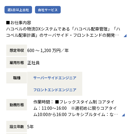
INK（シェフリンク）」、海外進出の即戦力シェフ採用を支
援する「CHEFLINK Global」、ご家庭向け出張シェフサービ
週1日以上出社
自社サービス
ス「SHAREDINE」の3事業を展開し、登録料理人数は4万人
を突破（2026年2月時点）。日本最大級の料理人キャリアプ
■お仕事内容
ラットフォームとして急成長を続けています。
ハコベルの物流DXシステムである「ハコベル配車管理」「ハ
シリーズBラウンドにて総額26億円の資金調達を完了。DBJ
コベル配車計画」のサーバサイド・フロントエンドの開発を
キャピタル、JICベンチャー・グロース・インベストメンツ
お任せします。
をはじめ、みずほ銀行、静岡銀行、りそな銀行など政府系投
600 〜 1,200 万円／年
想定年収
資家・主要金融機関からの出資を受け、日本の食文化を支え
ハコベルではエンジニアも、プロダクトマネジャーやカスタ
るグローバルインフラの構築を加速しています。
マーサポートと共にヒアリング、オンボードなどを通した理
正社員
雇用形態
解を大事にしています。
【募集背景】
良い品質のプロダクト開発とユーザーの理解両方を通してユ
私たちは飲食業界の「労働インフラ」になることを目指して
職種
サーバーサイドエンジニア
ーザーの体験、
います。インフラである以上、クライアント(飲食事業者)と
提供できる価値を最大化できるようなアクションに共感でき
現場で働く人々の双方を、止まることなく支え続ける仕組み
フロントエンドエンジニア
るような方を募集しています。
が欠かせません。この役割は、事業プロセス全体を俯瞰して
再設計し(BizOps/BPR)、その中でカスタマーサポート機能
作業時間： ■フレックスタイム制 コアタイ
具体的には・・・
勤務形態
を立ち上げ・標準化・自動化していく、事業の根幹を担うポ
ム：11:00～16:00 ※週初めに限りコアタイ
・BizやPdMメンバーと連携し、担当プロダクトのビジョ
ジションです。サポートを単なるコストではなく、インフラ
ム10:00から16:00 フレキシブルタイム：なし
ン、目標達成に向けての開発および運用
の信頼性そのものとして設計できる方を歓迎します。
標準労働時間：8時間 休憩時間：1日の労働時
・担当プロダクトがユーザーに提供する価値を理解し、その
5年
設立年数
間が6時間を超え8時間以下の場合は45分、8
実現方法を検討・実践
【業務の変更の範囲】
時間を超える場合は60分