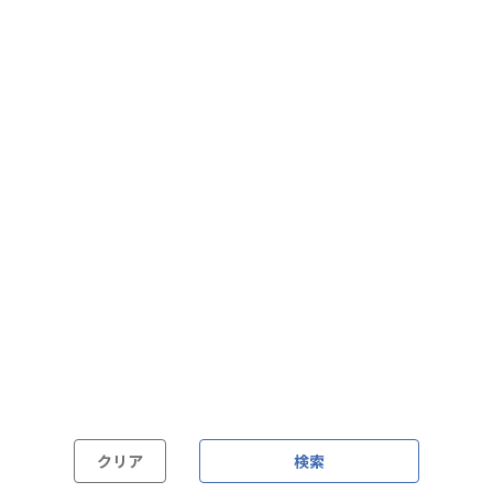
フレックス制（コアタイムあり）
フルフレックス制
裁量労働制
語学・国籍から探す
英語力必須
英語力尚可（英語活用環境あり）
外国籍の方OK
クリア
検索