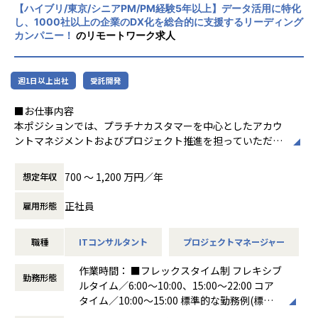
【ハイブリ/東京/シニアPM/PM経験5年以上】データ活用に特化
掲げております。高い専門性を持った技術
し、1000社以上の企業のDX化を総合的に支援するリーディング
力、深い経験から得られた多様性のある高度
カンパニー！
のリモートワーク求人
な分析力をハイクオリティ＆ローコストで提
供することで、企業の競争優位確保に貢献す
ることを私たちは使命としております。
週1日以上出社
受託開発
■Vision：100年企業の創造
■お仕事内容
私たちはビジョンとして「100年企業の創
本ポジションでは、プラチナカスタマーを中心としたアカウ
造」を掲げて、理想企業の創造に向け、「社
ントマネジメントおよびプロジェクト推進を担っていただき
員全員が燃える会社」を目指しています。理
ます。
想企業とは「他者貢献」を通して誰よりも発
-担当顧客に対するアカウントプランの策定・実行
展する企業です。そして、社員全員が燃え続
700 〜 1,200 万円／年
想定年収
-顧客の経営・事業課題を踏まえた中長期ロードマップの
ける会社が「100年企業」であると信じてい
共同策定
ます。お客様に対する長期的な貢献を果たす
正社員
雇用形態
-営業部門と連携した提案活動および受注に向けたアクシ
ことに最大の意義をもって事業活動に取り組
ョン推進
んで参ります。
職種
ITコンサルタント
プロジェクトマネージャー
-ステアリングコミッティの設計・運営（経営層との合意
形成）
作業時間： ■フレックスタイム制 フレキシブ
-顧客との関係構築およびリレーション強化
勤務形態
ルタイム／6:00～10:00、15:00～22:00 コア
-社内外ステークホルダーとの調整・ファシリテーション
タイム／10:00～15:00 標準的な勤務例(標準
※データ領域については、専門的な開発スキルは必須では
労働時間)／9:00～18:00