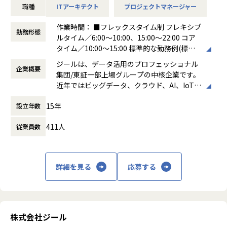
職種
ITアーキテクト
プロジェクトマネージャー
まで、プロジェクトに一気通貫で関わって頂きます。
●主に要件定義からテストまでお任せします。開発だけでな
作業時間： ■フレックスタイム制 フレキシブ
く、DB、インフラ、プロジェクト管理、エンドユーザーと
勤務形態
ルタイム／6:00～10:00、15:00～22:00 コア
のコミュニケーション能力など、幅広い経験に基づくスキル
タイム／10:00～15:00 標準的な勤務例(標準
アップ・キャリアアップが可能な環境です。
労働時間)／9:00～18:00
●エンドユーザー様と直接やり取りをする立場であり、要件
ジールは、データ活用のプロフェッショナル
企業概要
働き方：
フレックス制（コアタイムあり）
定義など上流工程に携われます。
集団/東証一部上場グループの中核企業です。
時間外労働の有無： 有（月平均19時間）
近年ではビッグデータ、クラウド、AI、IoTを
休憩時間： 60分
【業務の変更の範囲】
活用した事例も増加し、顧客のDX推進を支援
適正に応じて、会社の指示する業務への異動を命じることが
15年
設立年数
する立場にスコープを拡張しています。
ある
411人
従業員数
顧客の大半は大手企業となっており、30年以
上データ活用領域に特化してきたナレッジ/市
場からの信頼が強固な経営基盤を支えていま
す。
詳細を見る
応募する
■Mission：専門性と技術力、高度な分析ノ
ウハウの提供
多様な企業活動の情報の価値転換というニー
ズに応えるため、私たちは「プロフェッショ
株式会社ジール
ナルサービスの大衆化」をミッションとして