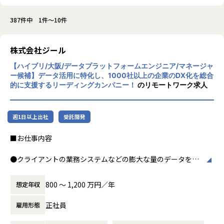
387件中 1件～10件
株式会社ジール
【ハイブリ/大阪/データプラットフォームエンジニア/マネージャ
ー候補】データ活用に特化し、1000社以上の企業のDX化を総合
的に支援するリーディングカンパニー！
のリモートワーク求人
週1日以上出社
受託開発
■お仕事内容
●クライアントの業務システムなどの膨大な量のデータを蓄
積・加工・分析し、経営層の意思決定に活用する BI(Busines
s Intelligence)と呼ばれるシステムの導入から実行支援まで
800 〜 1,200 万円／年
想定年収
を行っています。またクラウドを含むデータ基盤全体のDX構
想から実施します。
正社員
雇用形態
●クライアントの要望に沿ったBIツールの企画、設計、実装