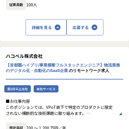
・TLと連携したプログラミング言語やフレームワーク、ライ
会社の規定に準ずる
100人
従業員数
働き方：
フレックス制（コアタイムあり）
ブラリの技術調査・選択
時間外労働の有無： 有（月平均10時間）
・担当プロダクトの安定した運用と定期的な改善サイクルの
休憩時間： 60分
実現
詳細を見る
応募する
■募集背景
ハコベルの物流DXシステムである「ハコベル配車計画」と
「ハコベル配車管理」は、
ハコベル株式会社
運送会社・荷主企業の業務をデジタル化・最適化すること
で、物流業界の生産性向上に貢献するプロダクトです。
【首都圏ハイブリ/事業横断フルスタックエンジニア】物流業務
のデジタル化・自動化のSaaS企業
のリモートワーク求人
「ハコベル配車計画」は、これまで担当者の経験や感覚に依
存していた配車計画業務を、
アルゴリズムによって標準化・高速化し、誰もが最適な計画
週1日以上出社
自社サービス
を立てられる状態を実現します。
「ハコベル配車管理」は、案件情報・配車情報・運行ステー
■お仕事内容
タス・支払/請求までを一元管理する業務管理システムで、
このポジションでは、VPoT直下で特定のプロダクトに限定
アナログ業務に起因する手配漏れやミスを排除するととも
されない横断的な技術課題に取り組みます。
に、蓄積されたデータを活用した事業分析も可能にします。
生成AIを活用した高速開発を基盤として、各事業領域の技術
的ボトルネックを解決し、
700 〜 1,200 万円／年
想定年収
これらのプロダクトを通じて、物流現場により早く・より深