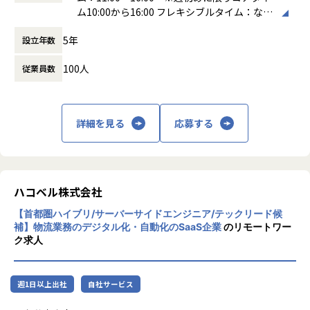
標達成に向けての開発および運用
要件定義などの上流工程や、開発プロセスの改善、技術・ア
特に、生成AI（Claude等）をフル活用した高速な開発サイク
ム10:00から16:00 フレキシブルタイム：なし
・プロダクトがユーザーに提供する価値を理解し、その実現
ーキテクチャの選定にも主体的に関われる環境です。
ルで、不確実性の高い状況に機動的に対応できるエンジニア
標準労働時間：8時間 休憩時間：1日の労働時
方法を検討・実践
エンジニアの提案が歓迎されるため、事業や社会の価値を高
が必要です。
5年
設立年数
間が6時間を超え8時間以下の場合は45分、8
・TLと連携したプログラミング言語やフレームワーク、ライ
める提案経験も積むことができます。
VPoTと密に連携し、急速に成長する事業を技術面で支える
時間を超える場合は60分
ブラリの技術調査・選択
パートナーとなっていただきたいと考えています。
100人
従業員数
働き方：
フレックス制（コアタイムあり）
・プロダクトの安定した運用と定期的な改善サイクルの実現
時間外労働の有無： 有（月平均10時間）
■キャリアパス
休憩時間： 60分
領域を限定せずに広くチャレンジすることが歓迎されるカル
■ポジションの魅力
■募集背景
チャーが浸透し、
詳細を見る
応募する
【生成AIフル活用による新しい開発体験】
物流DXサービス「トラック簿」は、物流拠点である倉庫にお
「本人の意志・志向性に応じて、柔軟に役割を広げていく」
従来の開発とは異なり、Claude等の最新生成AIをプロンプト
いて誰が・何時に・何を積みにくるのかなどを事前に予約・
考え方がベースにあります。
設計・コード生成・テスト・ドキュメント作成・品質保証な
管理し、データ分析をも可能にするプロダクトです。
ど開発プロセスの全段階で活用します。
2024年問題（ドライバーの時間外労働上限規制）を契機に、
▼キャリア事例
AIとの対話を通じた反復的な改善により、数日で機能を実
ハコベル株式会社
物流業界全体でDX推進の機運が高まっており、
・入社5年目でVPoTにキャリアアップ
装・検証するサイクルが実現可能です。
当社の物流DXサービスへの需要も急速に拡大しています。
・20代でエンジニアリングマネージャーにキャリアアップ
単なる効率化ではなく、不確実性の高い環境での意思決定そ
【首都圏ハイブリ/サーバーサイドエンジニア/テックリード候
・新卒2年目でカスタマーサクセスに挑戦するメンバー
補】物流業務のデジタル化・自動化のSaaS企業
のリモートワー
のものが高速化される経験ができます。
中長期的には技術負債の解消や、アーキテクチャ刷新、プロ
・エンジニアからPdMへキャリアチェンジ
ク求人
ダクト競争力の強化をしていくためのシステム改善が求めら
等
▼不確実性への対応と裁量の大きさ
れるプロダクトとなっております。
通常のプロダクト開発と異なり、要件が曖昧で何をすべきか
この重要な変⾰を共に推進していただける方を募集しており
年齢を問わずご活躍できるフィールドがあり、20-30代の若
週1日以上出社
自社サービス
が自明でない課題が日常です。
ます。
手メンバーが活躍しています！
VPoTと一緒に「何をやるべきか」を定義することから「ど