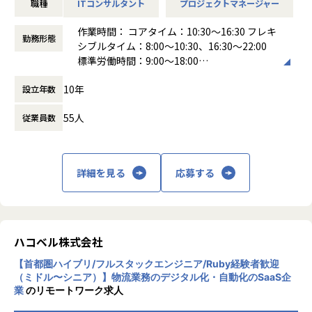
しています。
職種
ITコンサルタント
プロジェクトマネージャー
ごとに業務実態は大きく異なり、画一的な機能提供だけでは
・事業オペレーション全体の可視化・課題抽出・再設計(BP
本質的な課題は解けません。そこで、現場に入り込み、課題
作業時間： コアタイム：10:30～16:30 フレキ
■カルチャー
R)
勤務形態
を構造化し、解決策を自ら作って届けられる少数精鋭のFDE
シブルタイム：8:00～10:30、16:30～22:00
・スクラム開発を推進
・スケーラブルなカスタマーサポート機能の立ち上げ:体制設
を複数名採用します。
標準労働時間：9:00～18:00
・積極的なペアプロやモブプロ
計、SLA/KPI設計、ナレッジベース・セルフサービスの構
働き方：
フレックス制（コアタイムあり）
・週次でチーム横断のエンジニア定例
築、ツール選定・導入
【業務の変更の範囲】
10年
設立年数
時間外労働の有無： 有（月平均20時間）
・自発的な勉強会やハッカソンの開催
・サポート/オペレーションの標準化・自動化により、事業成
会社の規定に準ずる
休憩時間： 60分
・VPoEやEMとの1on1
長に対して人員を線形に増やさずに済む仕組み作り
55人
従業員数
・メンター役が伴走するオンボード支援
・顧客の声(事業者側とユーザー側の双方)を収集し、業務プ
ロセスとプロダクト改善への反映
【業務の変更の範囲】
※立ち上げ後はチームを採用・育成し、組織として機能させ
会社の定める範囲
ます
詳細を見る
応募する
【当社について】
私たちは「食の世界からソーシャルトランスフォーメーショ
ンを駆動する」をパーパスに掲げ、「料理の世界をもっとフ
ラットに。もっとオープンに。」をミッションとする日本発
ハコベル株式会社
のグローバルスタートアップです。料理人を「グローバルI
【首都圏ハイブリ/フルスタックエンジニア/Ruby経験者歓迎
P」と再定義し、実稼働データ（Trust Data）に基づくボー
（ミドル〜シニア）】物流業務のデジタル化・自動化のSaaS企
ダレス就労インフラの構築を目指しています。
業
のリモートワーク求人
料理人と飲食事業者をつなぐ総合プラットフォーム「CHEFL