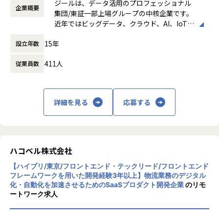
なく、顧客折衝の場においてコミュニケーションが取れるレ
ジールは、データ活用のプロフェッショナル
企業概要
働き方：
フレックス制（コアタイムあり）
ベルで問題ありません。
集団/東証一部上場グループの中核企業です。
時間外労働の有無： 有（月平均19時間）
近年ではビッグデータ、クラウド、AI、IoTを
休憩時間： 60分
活用した事例も増加し、顧客のDX推進を支援
■担当頂きたいミッション
15年
設立年数
する立場にスコープを拡張しています。
・顧客と共に中長期のロードマップを策定し、新たなビジネ
ス機会を創出する
411人
従業員数
顧客の大半は大手企業となっており、30年以
・プラチナカスタマー（年間売上1億円以上）のアカウントP
上データ活用領域に特化してきたナレッジ/市
Mを担当
場からの信頼が強固な経営基盤を支えていま
・アカウントプランを策定し、営業と連携して提案〜受注ま
す。
詳細を見る
応募する
でをリード
・ステアリングコミッティを通じた意思決定支援・関係強化
■Mission：専門性と技術力、高度な分析ノ
ウハウの提供
多様な企業活動の情報の価値転換というニー
■このポジションの魅力
ズに応えるため、私たちは「プロフェッショ
ハコベル株式会社
・顧客と「共に事業を創る」経験ができる
ナルサービスの大衆化」をミッションとして
-単発案件ではなく、中長期視点で顧客のビジネス成長に
【ハイブリ/東京/フロントエンド・テックリード/フロントエンド
掲げております。高い専門性を持った技術
関与できます。
フレームワークを用いた開発経験3年以上】物流業務のデジタル
力、深い経験から得られた多様性のある高度
化・自動化を加速させるためのSaaSプロダクト開発企業
のリモ
・大手企業の意思決定層と直接対峙できる
な分析力をハイクオリティ＆ローコストで提
ートワーク求人
-ステアリングコミッティ等を通じ、経営層との議論・合
供することで、企業の競争優位確保に貢献す
意形成をリードします。
ることを私たちは使命としております。
・裁量の大きいアカウント経営に近い役割