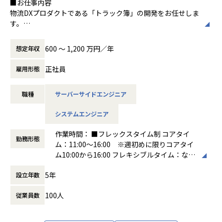
■お仕事内容
う実装するか」まで、あらゆる局面で自らの判断と技術選択
物流DXプロダクトである「トラック簿」の開発をお任せしま
が求められます。
■ポジションの魅力
■配属組織
す。
ビジネス視点と技術視点の両立、複数の選択肢を並行検討す
・社会に大きな影響を与える、幅広い物流DXプロダクトに携
配属されるシステム開発部TMSソリューションシステムG
物流業界に対する高い解像度をもとに、現場の課題やニーズ
る機会が豊富です。
われる
は、7名のメンバーが在籍しています。
を的確に捉え、
600 〜 1,200 万円／年
想定年収
誰もが必要とする物流の課題解決に取り組み、社会にインパ
▼在籍メンバー例
それらを技術的な最適解へと昇華していくことが求められま
▼VPoTとの協働で得られる成長機会
クトを与えるプロダクトを開発できます。
・EM（https://note.com/hacobell/n/n2d873ca7971c）
す。
20代のVPoT直下で動きます。組織課題・事業課題を含めた
正社員
雇用形態
また、新規事業・プロダクトの立ち上げ段階の0→1、立ち上
・堀崎氏（https://note.com/hacobell/n/n169ca16fd0b9）
また、単なる機能開発にとどまらず、ユーザー体験や業務変
総合的な視点を学び、自分の技術判断がビジネス全体にどう
げたプロダクトの顧客を獲得していく1→10、
エンジニアチームだけでなく、PdM、セールス、CS、それぞ
革の視点を持ち、
影響するかを体験できます。
既に顧客の多いプロダクトのグロースをさらに加速させてい
れのチームと関わり、一緒に協力して取り組むことを大切に
職種
サーバーサイドエンジニア
プロダクトを通じて業界全体にインパクトを与えていく役割
アドバイスを受けながら、リーダーシップやビジネスセンス
く10→100など、さまざまなフェーズのプロダクトを持って
しています。
を担っていただきます。
を磨く環境が整備されています。
おり、広い範囲で経験を積むチャンスがあります
システムエンジニア
【具体的な業務内容】
▼複数事業領域への横断的な貢献
・経験豊富なエンジニアと共に成長できるチーム開発環境が
作業時間： ■フレックスタイム制 コアタイ
■カルチャー
・BizやPdMメンバーと連携し、プロダクトのビジョン、目
マッチングサービス、配車管理、配車計画など、複数の事業
勤務形態
ある
ム：11:00～16:00 ※週初めに限りコアタイ
・スクラム開発を推進
標達成に向けての開発および運用
領域の技術課題に関わることで、
経験豊富なエンジニアと共にチーム単位で開発を進めるた
ム10:00から16:00 フレキシブルタイム：なし
・積極的なペアプロやモブプロ
・プロダクトがユーザーに提供する価値を理解し、その実現
事業理解が深化し、単一プロダクトに限定されない幅広い技
め、議論・レビュー・ペアプロ・モブプロを通じてスキルア
標準労働時間：8時間 休憩時間：1日の労働時
・週次でチーム横断のエンジニア定例
方法を検討・実践
術経験が身につきます。
5年
ップが可能です。
設立年数
間が6時間を超え8時間以下の場合は45分、8
・自発的な勉強会やハッカソンの開催
・TLと連携したプログラミング言語やフレームワーク、ライ
5年、10年先のキャリアを見据えたとき、複数領域の課題を
設計方針や技術選定をチームで議論しながらより良い開発環
時間を超える場合は60分
・VPoEやEMとの1on1
ブラリの技術調査・選択
解決してきた実績と経験を得られます。
100人
従業員数
境を作る文化が根付いています。
働き方：
フレックス制（コアタイムあり）
・メンター役が伴走するオンボード支援
・プロダクトの安定した運用と定期的な改善サイクルの実現
時間外労働の有無： 有（月平均10時間）
▼物流産業の変革への直接的な社会インパクト
・現場との距離が近いので、顧客の声を反映できる
休憩時間： 60分