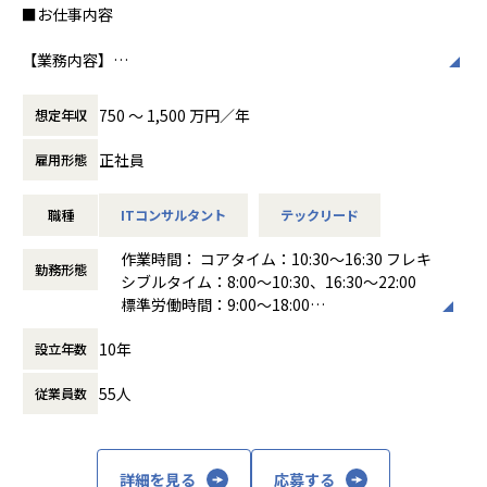
■お仕事内容
■ポジションの魅力
【業務内容】
・ビジネスロジックが複雑なマッチングプロダクトの設計〜
・クライアントのHR現場に入り込み、業務フロー・課題を
デリバリーまでを一気通貫で経験できる
一次情報で把握・構造化
・エンジニアが要件定義・仕様策定からBizサイドやPdMと
750 〜 1,500 万円／年
想定年収
・課題に対する解決策(業務設計の見直し、ツール導入、自動
直接議論し、意思決定に関わる裁量の大きいチームで動ける
化、Cheflinkのカスタム活用)を自ら設計・実装、本番運用
・設計方針のディスカッションや開発プロセスの改善を、チ
正社員
雇用形態
・現場で得た知見をプロダクトチームにフィードバックし、
ーム主導で回していくカルチャーがある
Cheflink本体の改善に還元
・軽貨物・一般貨物の両ドメインに関わるため、物流マッチ
職種
ITコンサルタント
テックリード
・1人〜小チームで、1社あるいは複数社の改善プロジェクト
ング全体の業務知識とシステム設計の引き出しが広がる
をオーナーとして完遂する
・フロントエンドに閉じず、API設計やバックエンドにも越
作業時間： コアタイム：10:30～16:30 フレキ
勤務形態
境できるため、技術的な守備範囲を広げながらリードできる
シブルタイム：8:00～10:30、16:30～22:00
【このポジションの魅力】
標準労働時間：9:00～18:00
経営陣と極めて近い距離で事業戦略に関与できる
■キャリアパス
働き方：
フレックス制（コアタイムあり）
新規事業・アライアンス・0→1を一気通貫で推進できる
領域を限定せずに広くチャレンジすることが歓迎されるカル
10年
設立年数
時間外労働の有無： 有（月平均20時間）
「食産業のインフラ」を構想するダイナミックな挑戦
チャーが浸透し、
休憩時間： 60分
社会構造そのものに影響を与える事業開発に携われる
「本人の意志・志向性に応じて、柔軟に役割を広げていく」
55人
従業員数
将来的な経営幹部・事業責任者候補としてのキャリア機会
考え方がベースにあります。
【当社について】
ハコベルでは複数プロダクトを展開しており、プロダクトご
私たちは「食の世界からソーシャルトランスフォーメーショ
とに使用する言語が異なります。
詳細を見る
応募する