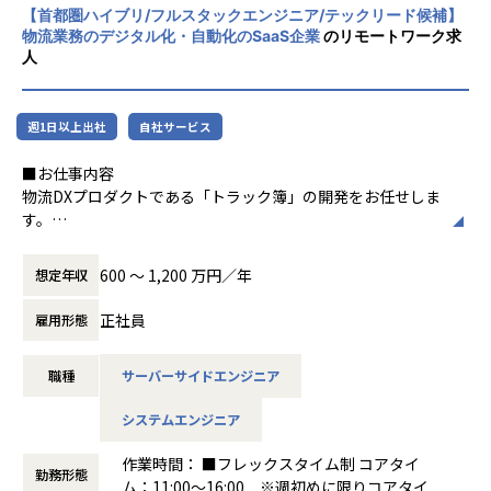
- 技術的な実装方針の検討、アーキテクチャレビュー、開
経験豊富なエンジニアと共にチーム単位で開発を進めるた
【首都圏ハイブリ/フルスタックエンジニア/テックリード候補】
発効率改善の提案
め、議論・レビュー・ペアプロ・モブプロを通じてスキルア
物流業務のデジタル化・自動化のSaaS企業
のリモートワーク求
人
ップが可能です。
こちらはあくまで一例となるため、状況に合わせて優先度判
設計方針や技術選定をチームで議論しながらより良い開発環
断をしながら柔軟に広範囲の課題に対して取り組みます。
境を作る文化が根付いています。
週1日以上出社
自社サービス
・現場との距離が近いので、顧客の声を反映できる
■募集背景
■お仕事内容
エンジニアメンバーでも顧客訪問を行うなど、現場理解をす
ハコベルは「物流の『次』を発明する」というミッションの
物流DXプロダクトである「トラック簿」の開発をお任せしま
ることを大事にしています。
もと、マッチングサービス事業と物流DXサービス事業を展開
す。
実際にほとんどのメンバーが一度は現場を見に行った経験が
しています。
物流業界に対する高い解像度をもとに、現場の課題やニーズ
あります。
2024年問題を契機としたDX需要の急拡大により、各事業領
を的確に捉え、
また、社内のBizサイドやPdMと連携しながらプロダクトの
600 〜 1,200 万円／年
想定年収
域では次々と新たな技術的課題が浮上しています。
それらを技術的な最適解へと昇華していくことが求められま
ビジョンを深く理解し、
新規/既存事業領域でのPOC、データ基盤の構築、認証・アカ
す。
要件定義や仕様策定に関与できる環境です。物流の最前線で
正社員
雇用形態
ウント基盤の統一、複数プロダクト間の連携仕組みづくりな
また、単なる機能開発にとどまらず、ユーザー体験や業務変
働くメンバーの声を直接聞きながら、リアルな現場の課題を
ど、
革の視点を持ち、
開発に活かせます。
特定のプロダクトチームだけでは解決できない横断的な課題
職種
サーバーサイドエンジニア
プロダクトを通じて業界全体にインパクトを与えていく役割
が増加しているのが現状です。
を担っていただきます。
・ベンチャーならではのスピード感と、裁量の大きな環境で
システムエンジニア
働ける
これらの課題に迅速に対応するため、VPoT直下に横断開発
【具体的な業務内容】
チームで裁量を持ち、自律的に開発を進めるカルチャーが根
体制を立ち上げ、全社的な事業課題・技術課題を解決するエ
作業時間： ■フレックスタイム制 コアタイ
・BizやPdMメンバーと連携し、プロダクトのビジョン、目
付いています。
勤務形態
ンジニアを募集しています。
ム：11:00～16:00 ※週初めに限りコアタイ