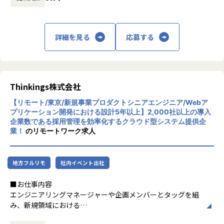
・大規模データ向けETLツールの構築、保守、運用
・AWS上でのマイクロサービス基盤の設計・構築プロジェク
ト
詳細を見る
応募する
■キャリアアップを全力で応援！
個人の希望やキャリア形成を重視したプロジェクトアサイン
をしています。半期ごとの面談や定期的な1on1で「こういう
仕事をやってみたい！」「このスキルを伸ばしたい！」等、
Thinkings株式会社
今後のキャリアやスキル形成について個人に寄り添いヒアリ
ングした上でアサイン先を決定しています。個人のスキルア
【リモート/東京/新規事業プロダクトシニアエンジニア/Webア
プリケーション開発における設計5年以上】2,000社以上の導入
ップ、キャリアパスに出来る限り添えるように、ひとりひと
企業数である採用管理を効率化するクラウド型システム提供企
りと向き合っています！
業！
のリモートワーク求人
多様なクライアントやプロジェクトを通じて、フロントエン
ドからバックエンド、クラウド基盤の構築・運用まで、幅広
い技術領域の案件に携わることができます。フルスタックな
地方フルリモ
社内イベント出社
エンジニアとしてスキルの幅を伸ばしていただける環境で
す。
■お仕事内容
エンジニアリングマネージャーや企画メンバーとタッグを組
■仕事の魅力
み、新規領域における
Webサービス開発、スマホアプリ開発、業務系システム、基
新たなソリューションの探索・検証、および製品版に向けた
幹系システムなど、様々なプロジェクトが豊富。ブロックチ