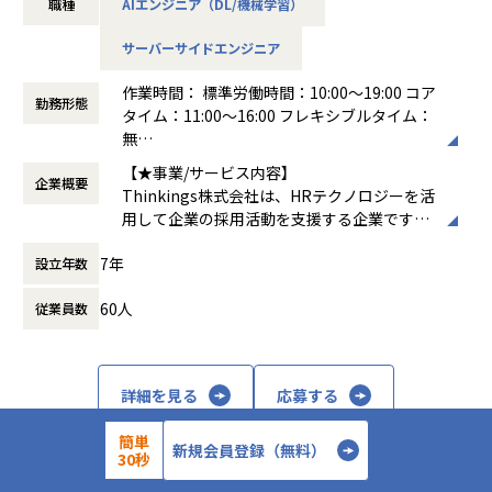
職種
AIエンジニア（DL/機械学習）
以下の業務を通じて「顧客の課題を解決する新しい仕組み
「攻める開発組織」へと進化させるため、新規事業プロダク
（ソリューション）」の検証・プロトタイプ実装を行ってい
トエンジニアチームの拡大を決定しました。
サーバーサイドエンジニア
ただきます。
現在は、自社アセットを活用した新たなソリューションの探
索・検証（PoC）を進めている最中です。
作業時間： 標準労働時間：10:00～19:00 コア
▼新規領域の設計および実装
この構想を技術面から具現化し、将来的には新たなサービス
勤務形態
タイム：11:00～16:00 フレキシブルタイム：
全般フロントエンド、バックエンド、データモデリングな
としてスケールさせていくコアメンバーとして、シニアエン
無
ど、まずはご自身の得意な技術領域からスタートし、
ジニアを募集します。
働き方：
フレックス制（コアタイムあり）
徐々に幅を広げながらスピード感を持ってプロトタイプを形
【★事業/サービス内容】
企業概要
時間外労働の有無： 有（月平均15時間）
にしていきます。
Thinkings株式会社は、HRテクノロジーを活
休憩時間： 60分
用して企業の採用活動を支援する企業です。
■配属・チーム構成・フォロー体制
▼生成AIを活用した機能の立案・実装
主力製品である「sonar ATS」は、SaaS型の
｜配属部門・チーム
生成AIをプロダクトに組み込み、顧客課題を解決する新しい
7年
設立年数
採用管理システムで、企業が効率的かつ効果
Tech&Design Center > Product Management Dept. > PoC
価値を生み出すための開発
的に採用プロセスを管理できるようサポート
Team
60人
従業員数
します。sonar ATSは、応募者の管理、面接
このフェーズで大切にしているのは、「まず作ってみて、検
のスケジューリング、評価の記録など、採用
｜チーム構成
証する（探索を繰り返す）」姿勢です。
活動全般を一元管理できる機能を提供してい
新規事業企画チーム、プロダクトマネージャー、エンジニア
正解がわからないからこそ、「こうかもしれない」という仮
ます。また、AIを活用したエントリーシート
リングマネージャー、UIUXデザイナー
詳細を見る
応募する
説をもとにアイデアをスピード感持ってカタチにし、
選考支援機能も搭載しており、企業の採用活
チーム全員でソリューションを探索していきます。検証によ
動をさらに効率化します。
｜フォロー体制
簡単
って有効性が確認された仕組みは、
【★社風/文化】
プロダクトマネージャーとエンジニアリングマネージャーで
新規会員登録（無料）
30秒
そのまま製品版としてサービス化していくため、モダンな技
Thinkingsの社風は、革新と協力を重視して
OJT体制でフォロー