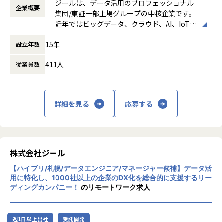
●エンドユーザー様と直接やり取りをする立場であり、要件
ジールは、データ活用のプロフェッショナル
企業概要
働き方：
フレックス制（コアタイムあり）
定義など上流工程に携われます。
集団/東証一部上場グループの中核企業です。
時間外労働の有無： 有（月平均19時間）
近年ではビッグデータ、クラウド、AI、IoTを
休憩時間： 60分
【業務の変更の範囲】
活用した事例も増加し、顧客のDX推進を支援
適正に応じて、会社の指示する業務への異動を命じることが
15年
設立年数
する立場にスコープを拡張しています。
ある
411人
従業員数
顧客の大半は大手企業となっており、30年以
上データ活用領域に特化してきたナレッジ/市
場からの信頼が強固な経営基盤を支えていま
す。
詳細を見る
応募する
■Mission：専門性と技術力、高度な分析ノ
ウハウの提供
多様な企業活動の情報の価値転換というニー
ズに応えるため、私たちは「プロフェッショ
株式会社ジール
ナルサービスの大衆化」をミッションとして
【ハイブリ/札幌/データエンジニア/マネージャー候補】データ活
掲げております。高い専門性を持った技術
用に特化し、1000社以上の企業のDX化を総合的に支援するリー
力、深い経験から得られた多様性のある高度
ディングカンパニー！
のリモートワーク求人
な分析力をハイクオリティ＆ローコストで提
供することで、企業の競争優位確保に貢献す
ることを私たちは使命としております。
週1日以上出社
受託開発