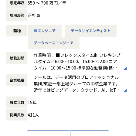
展する企業です。そして、社員全員が燃え続
550 〜 790 万円／年
想定年収
ています。
ける会社が「100年企業」であると信じてい
ます。お客様に対する長期的な貢献を果たす
正社員
雇用形態
【詳細】
ことに最大の意義をもって事業活動に取り組
●クライアントの要望に沿ったデータプラットフォームの企
んで参ります。
職種
BIエンジニア
データサイエンティスト
画、設計、実装まで、プロジェクトに一気通貫で関わってい
ただきます。
データベースエンジニア
●主に要件定義からテストまでお任せします。開発だけでな
く、DB、インフラ、プロジェクト管理、
作業時間： ■フレックスタイム制 フレキシブ
エンドユーザーとのコミュニケーション能力など、幅広い経
勤務形態
ルタイム／6:00～10:00、15:00～22:00 コア
験に基づくスキルアップ・キャリアアップが可能な環境で
タイム／10:00～15:00 標準的な勤務例(標準
す。
労働時間)／9:00～18:00
●エンドユーザー様と直接やり取りをする立場であり、要件
ジールは、データ活用のプロフェッショナル
企業概要
働き方：
フレックス制（コアタイムあり）
定義など上流工程に携われます。
集団/東証一部上場グループの中核企業です。
時間外労働の有無： 有（月平均19時間）
近年ではビッグデータ、クラウド、AI、IoTを
休憩時間： 60分
活用した事例も増加し、顧客のDX推進を支援
■募集背景
15年
設立年数
する立場にスコープを拡張しています。
データプラットフォーム導入・構築の引き合い増加に対応す
るための増員です。
411人
従業員数
顧客の大半は大手企業となっており、30年以
上データ活用領域に特化してきたナレッジ/市
【業務の変更の範囲】
場からの信頼が強固な経営基盤を支えていま
会社の規定に準ずる
す。