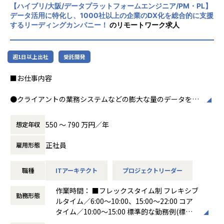
【ハイブリ/大阪/データプラットフォームエンジニア/PM・PL】
掲げております。高い専門性を持った技術
データ活用に特化し、1000社以上の企業のDX化を総合的に支援
力、深い経験から得られた多様性のある高度
するリーディングカンパニー！
のリモートワーク求人
な分析力をハイクオリティ＆ローコストで提
供することで、企業の競争優位確保に貢献す
ることを私たちは使命としております。
週1日以上出社
受託開発
■Vision：100年企業の創造
■お仕事内容
私たちはビジョンとして「100年企業の創
造」を掲げて、理想企業の創造に向け、「社
●クライアントの業務システムなどの膨大な量のデータを蓄
員全員が燃える会社」を目指しています。理
積・加工・分析し、経営層の意思決定に活用する BI(Busines
想企業とは「他者貢献」を通して誰よりも発
s Intelligence)を含むデータプラットフォームの導入から実
展する企業です。そして、社員全員が燃え続
550 〜 790 万円／年
想定年収
行支援までを行っています。
ける会社が「100年企業」であると信じてい
ます。お客様に対する長期的な貢献を果たす
正社員
雇用形態
●クライアントの要望に沿ったデータプラットフォームの企
ことに最大の意義をもって事業活動に取り組
画、設計、実装まで、プロジェクトに一気通貫で関わって頂
んで参ります。
職種
ITアーキテクト
プロジェクトリーダー
きます。
●主に要件定義からテストまでお任せします。開発だけでな
作業時間： ■フレックスタイム制 フレキシブ
く、DB、インフラ、プロジェクト管理、エンドユーザーと
勤務形態
ルタイム／6:00～10:00、15:00～22:00 コア
のコミュニケーション能力など、幅広い経験に基づくスキル
タイム／10:00～15:00 標準的な勤務例(標準
アップ・キャリアアップが可能な環境です。
労働時間)／9:00～18:00