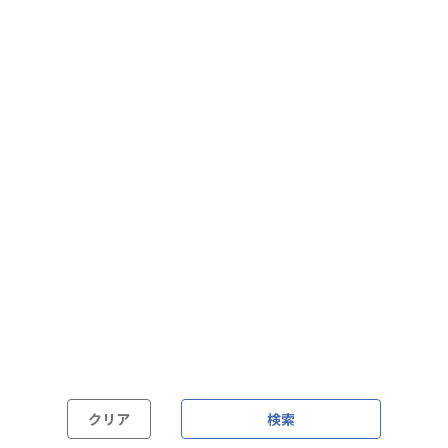
フレックス制（コアタイムあり）
フルフレックス制
裁量労働制
語学・国籍から探す
英語力必須
英語力尚可（英語活用環境あり）
外国籍の方OK
クリア
検索