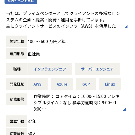
適正に応じて、会社の指示する業務への異動を命じることが
社内イベント出社
ある
■Vision：100年企業の創造
当社は、プライムベンダーとしてクライアントの多様なITシ
私たちはビジョンとして「100年企業の創
ステムの企画・提案・開発・運用を手掛けています。
造」を掲げて、理想企業の創造に向け、「社
主にクライアントサービスのインフラ（AWS）を活用したシ
員全員が燃える会社」を目指しています。理
ステム基盤の設計・構築・運用業務をご担当いただきます。
想企業とは「他者貢献」を通して誰よりも発
展する企業です。そして、社員全員が燃え続
400 〜 600 万円／年
想定年収
■具体的な業務内容
ける会社が「100年企業」であると信じてい
・AWSのクラウドサービスを活用したシステム基盤の設計/
ます。お客様に対する長期的な貢献を果たす
正社員
雇用形態
構築/運用
ことに最大の意義をもって事業活動に取り組
・IaC（Infrastructure as Code）を活用したクラウドインフ
んで参ります。
職種
インフラエンジニア
サーバーエンジニア
ラの構成管理
・CI/CDパイプラインの構築・運用
・コンテナ基盤（Docker、Kubernetes等）の設計・構築
開発経験
AWS
Azure
GCP
Linux
・クラウドネイティブなアーキテクチャの設計・提案
・Webサービス・アプリケーションのインフラ基盤の最適化
作業時間： コアタイム：10:00～15:00 フレキ
勤務形態
など
シブルタイム：なし 標準労働時間：9:00～1
8:00
■案件例
働き方：
フレックス制（コアタイムあり）
・ゲームプラットフォームのWebサイトサーバー構築・運用
37年
設立年数
時間外労働の有無： 有（月平均0時間～20時
プロジェクト
間）
・Webサイトサーバのオンプレミス→クラウド移行
50人
従業員数
休憩時間： 60分