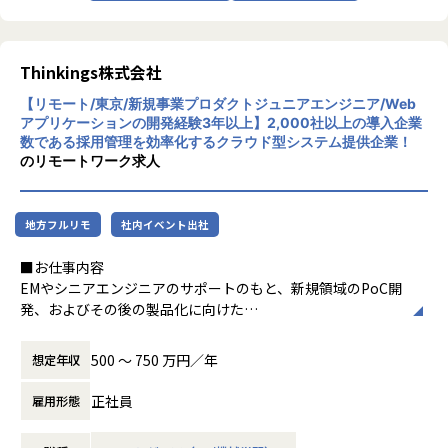
動をさらに効率化します。
無
ビジネス要件を受け身でこなすのではなく、目的を共有し、
【★社風/文化】
課題解決のための最適なアプローチを共に創り上げる。
Thinkingsの社風は、革新と協力を重視して
います。社員一人ひとりが主体的に行動し、
Thinkings株式会社
このフェーズで最も重要となるのは、「仮説と探索をいかに
新しいアイデアを積極的に提案する文化が根
素早く繰り返せるか」です。
【リモート/東京/新規事業プロダクトジュニアエンジニア/Web
付いています。また、チームワークを大切に
机上の空論やドキュメント通りの開発ではなく、実際に動く
アプリケーションの開発経験3年以上】2,000社以上の導入企業
し、互いにサポートし合う環境が整っていま
数である採用管理を効率化するクラウド型システム提供企業！
ものをスピード感を持って作り、
す。
のリモートワーク求人
顧客の反応を見ながら次のアプローチを探索し続けるサイク
【★働き方/リモートワーク】
ルを主導していただきます。
柔軟な働き方を推奨しており、リモートワー
検証の結果、価値が証明された仕組みは、将来的に新たなサ
クも積極的に取り入れております。
地方フルリモ
社内イベント出社
ービス・製品としてゼロから設計・開発を主導していただき
ます。
■お仕事内容
EMやシニアエンジニアのサポートのもと、新規領域のPoC開
発、およびその後の製品化に向けた
■募集背景
幅広い開発業務全般（フロントエンド、バックエンド、AIの
これまで当社は『sonar ATS by HRMOS』を中心に日本の採
実装）を担当いただきます。
用インフラとして成長を続けてきました。
500 〜 750 万円／年
想定年収
次のフェーズとして、蓄積されたプラットフォームの価値を
＜具体的な業務イメージ＞
オープンに外部へ拡張し、
正社員
雇用形態
現在はPoCフェーズのため、EMや先輩エンジニアと密にコミ
より多様で複雑な顧客課題を解決する新規領域への挑戦をス
ュニケーションを取りながら、
タートします。この挑戦を圧倒的なスピードで推し進め、