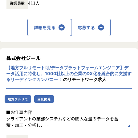
●エンドユーザー様と直接やり取りをする立場であり、要件
411人
従業員数
顧客の大半は大手企業となっており、30年以
定義など上流工程に携われます。
上データ活用領域に特化してきたナレッジ/市
場からの信頼が強固な経営基盤を支えていま
【ポジションの魅力】
す。
詳細を見る
応募する
●北海道拠点でも顧客は東京本社と同様で、大手企業を中心
とした企業様のデータやDX推進に触れる機会も多く、東京で
■Mission：専門性と技術力、高度な分析ノ
はない環境でも、エンジニアとしても最先端の案件に関わり
ウハウの提供
ながらご経験を積んでいただけます。徐々に北海道エリアで
多様な企業活動の情報の価値転換というニー
の顧客開拓をはじめDX浸透に貢献いただきます。
ズに応えるため、私たちは「プロフェッショ
株式会社ジール
ナルサービスの大衆化」をミッションとして
【募集背景】
【地方フルリモート可/データプラットフォームエンジニア】デ
掲げております。高い専門性を持った技術
ジールの成長拡大、そして市場の成長性にこたえるための採
ータ活用に特化し、1000社以上の企業のDX化を総合的に支援す
力、深い経験から得られた多様性のある高度
るリーディングカンパニー！
のリモートワーク求人
用になります。働く地域を理由とした就業の制限をなくし、
な分析力をハイクオリティ＆ローコストで提
ジールにてご活躍いただける方を増員したいとう想いから、
供することで、企業の競争優位確保に貢献す
札幌オフィスを設立しました。新しい組織の立ち上げに関わ
ることを私たちは使命としております。
りつつ、大手企業のデータプラットフォーム案件の中核とな
地方フルリモ
受託開発
るメンバーを募集しています。
■Vision：100年企業の創造
■お仕事内容
私たちはビジョンとして「100年企業の創
クライアントの業務システムなどの膨大な量のデータを蓄
【業務の変更の範囲】
造」を掲げて、理想企業の創造に向け、「社
積・加工・分析し、
適正に応じて、会社の指示する業務への異動を命じることが
員全員が燃える会社」を目指しています。理
経営層の意思決定に活用する BI(Business Intelligence）を
ある
想企業とは「他者貢献」を通して誰よりも発
含むデータプラットフォームの導入から実行支援までを行っ