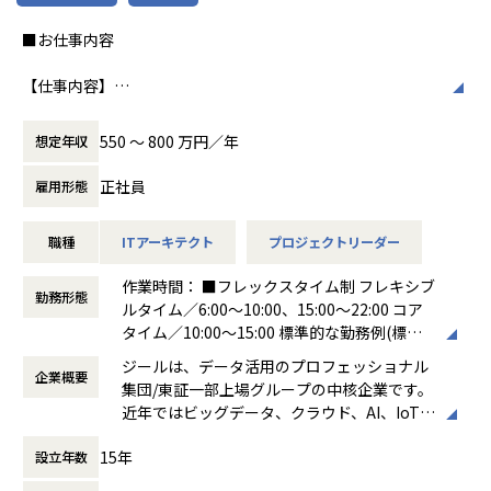
■Vision：100年企業の創造
■お仕事内容
私たちはビジョンとして「100年企業の創
造」を掲げて、理想企業の創造に向け、「社
【仕事内容】
員全員が燃える会社」を目指しています。理
日本企業のデジタルトランスフォーメーションの実現に貢献
想企業とは「他者貢献」を通して誰よりも発
するため、ビックデータの活用支援を行います。データ蓄
展する企業です。そして、社員全員が燃え続
550 〜 800 万円／年
想定年収
積・加工・分析し、経営層の意思決定に活用する BI(Busines
ける会社が「100年企業」であると信じてい
s Intelligence）やAzure、AWS、GCPなどのクラウド、AI、
ます。お客様に対する長期的な貢献を果たす
正社員
雇用形態
機械学習などを含むデータプラットフォームの導入から実行
ことに最大の意義をもって事業活動に取り組
支援までを行っています。ご入社後は、新設された札幌オフ
んで参ります。
職種
ITアーキテクト
プロジェクトリーダー
ィスにて事業、そして組織拡大に貢献いただきたいと考えて
おります。
作業時間： ■フレックスタイム制 フレキシブ
勤務形態
ルタイム／6:00～10:00、15:00～22:00 コア
●直案件が多く、エンドユーザー様とのやり取りも多く発生
タイム／10:00～15:00 標準的な勤務例(標準
します。クライアントの要望に沿ったデータプラットフォー
労働時間)／9:00～18:00
ムの企画、設計、実装まで、プロジェクトに一気通貫で関わ
ジールは、データ活用のプロフェッショナル
企業概要
働き方：
フレックス制（コアタイムあり）
って頂きます。
集団/東証一部上場グループの中核企業です。
時間外労働の有無： 有（月平均19時間）
●主に要件定義からテストまでお任せします。開発だけでな
近年ではビッグデータ、クラウド、AI、IoTを
休憩時間： 60分
く、DB、インフラ、プロジェクト管理、エンドユーザーと
活用した事例も増加し、顧客のDX推進を支援
のコミュニケーション能力など、幅広い経験に基づくスキル
15年
設立年数
する立場にスコープを拡張しています。
アップ・キャリアアップが可能な環境です。