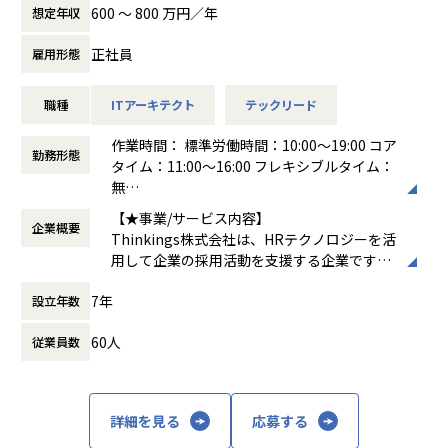
アーキテクチャ設計・開発全般をお任せします。
ェーン技術を活用したシステム開発やIoTシステム開発など
600 〜 800 万円／年
想定年収
最新のソリューションやテクノロジーを駆使した案件も年々
＜具体的な業務イメージ＞
増えてきています。業種やターゲットユーザー、今から立ち
正社員
雇用形態
現在はPoCフェーズのため、技術と顧客課題の両面から「本
上げるサービス・既に多くのユーザーを持つサービスなど、
当に価値のある機能・サービスは何か」
領域やビジネスフェーズが違えば、抱える課題も変わってき
職種
ITアーキテクト
テックリード
を見極める検証開発を行っています。企画と開発が一体とな
ます。フルスタックなエンジニアを目指せる環境です。
った立ち上げフェーズの少数精鋭チームにて、
高い技術力のある技術者が豊富にいるので、次はこの技術を
作業時間： 標準労働時間：10:00～19:00 コア
「顧客にどんな新しいソリューションを提供できるか」を技
やってみたいという声ややるべきという考えが出てくる風土
勤務形態
タイム：11:00～16:00 フレキシブルタイム：
術・ビジネスの両面からアプローチしていただきます。
です。世界中の最先端テクノロジーと結び付け、お客様や自
無
社のビジネスイノベーションに貢献できます。
働き方：
フレックス制（コアタイムあり）
▼新規領域におけるアーキテクチャ設計・技術選定
【★事業/サービス内容】
チームとして助け合って業務を遂行する環境。 チームワーク
企業概要
時間外労働の有無： 有（月平均15時間）
フロントエンド、バックエンド、インフラ、LLMモデル選定
Thinkings株式会社は、HRテクノロジーを活
を大切にしており、日常的なコミュニケーション、コードレ
休憩時間： 60分
など、サービス化を見据えたゼロベースからの土台作りと技
用して企業の採用活動を支援する企業です。
ビュー、スキル共有を通じて、メンバー全員が成長できるカ
術的な意思決定。
主力製品である「sonar ATS」は、SaaS型の
ルチャーがあります。
7年
設立年数
採用管理システムで、企業が効率的かつ効果
昨年度有給取得率８０％以上。プライベートも充実し、やり
▼生成AIを活用した機能・サービスの立案、プロトタイプ実
的に採用プロセスを管理できるようサポート
がいのある先端技術の仕事に携わる事で、高いモチベーショ
装
60人
従業員数
します。sonar ATSは、応募者の管理、面接
ンと安定した納得の給与も得ることが可能です。
最新のAI技術を用いて、顧客の「不」を根本から解消する仕
のスケジューリング、評価の記録など、採用
IT系の資格取得を支援。資格取得のための支援制度が充実し
組みの考案とスピーディーな実装。
活動全般を一元管理できる機能を提供してい
ています。
ます。また、AIを活用したエントリーシート
詳細を見る
応募する
▼ビジネスサイド（PdM・経営層）と連携した技術的アプロ
選考支援機能も搭載しており、企業の採用活
【業務の変更の範囲】
ーチの策定