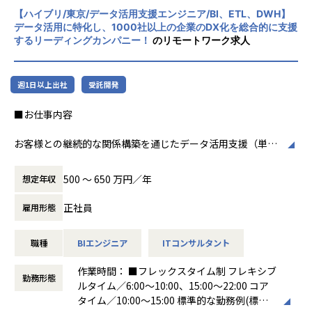
ナルサービスの大衆化」をミッションとして
-単発案件ではなく、中長期視点で顧客のビジネス成長に
【ハイブリ/東京/データ活用支援エンジニア/BI、ETL、DWH】
掲げております。高い専門性を持った技術
関与できます。
データ活用に特化し、1000社以上の企業のDX化を総合的に支援
力、深い経験から得られた多様性のある高度
するリーディングカンパニー！
のリモートワーク求人
・大手企業の意思決定層と直接対峙できる
な分析力をハイクオリティ＆ローコストで提
-ステアリングコミッティ等を通じ、経営層との議論・合
供することで、企業の競争優位確保に貢献す
意形成をリードします。
ることを私たちは使命としております。
・裁量の大きいアカウント経営に近い役割
週1日以上出社
受託開発
-アカウントプラン策定から案件創出・実行まで一気通貫
■Vision：100年企業の創造
■お仕事内容
で関われます。
私たちはビジョンとして「100年企業の創
・技術に縛られず価値創出に集中できる
造」を掲げて、理想企業の創造に向け、「社
お客様との継続的な関係構築を通じたデータ活用支援（単発
-データ領域の専門開発は不要。PM・ビジネス視点を活か
員全員が燃える会社」を目指しています。理
プロジェクトではなく伴走型支援）をしていただきます。
せる環境です。
想企業とは「他者貢献」を通して誰よりも発
具体的な業務内容は以下のとおりです。
・セカンドキャリアとしてのフィット
展する企業です。そして、社員全員が燃え続
500 〜 650 万円／年
想定年収
-ラインマネジメント経験を活かしつつ、再び顧客最前線で
ける会社が「100年企業」であると信じてい
●顧客の業務理解を深め、課題に対するデータ活用の提案・
価値発揮が可能です。
ます。お客様に対する長期的な貢献を果たす
正社員
雇用形態
実行
ことに最大の意義をもって事業活動に取り組
●DOMO（※）を利用したお客様への伴走型データ活用支援
んで参ります。
職種
BIエンジニア
ITコンサルタント
●DOMOを含む、データ統合基盤に関わる各種製品・サービ
■組織紹介（アカウントマネジメント室について）
スを用いた、データ基盤構築（データ収集、加工、蓄積）や
アカウントマネジメント室は、当社の主要顧客（エンタープ
作業時間： ■フレックスタイム制 フレキシブ
画面（ダッシュボードやレポート、帳票など）作成
ライズ企業）に対して、中長期的なビジネス価値創出を担う
勤務形態
ルタイム／6:00～10:00、15:00～22:00 コア
●PowerPoint等を用いた提案資料の作成とプレゼンテーシ
組織です。
タイム／10:00～15:00 標準的な勤務例(標準
ョン
単なるプロジェクト遂行に留まらず、顧客の経営・事業課題