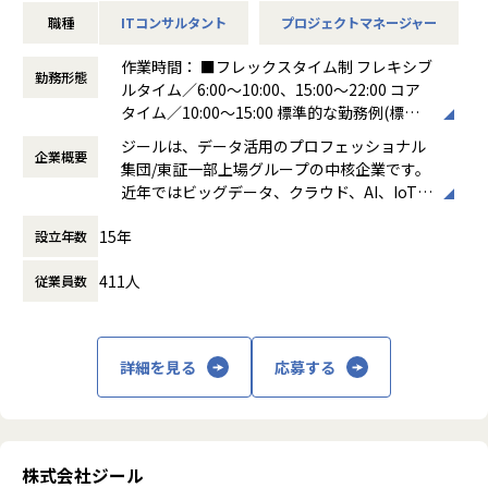
ョン推進
んで参ります。
職種
ITコンサルタント
プロジェクトマネージャー
-ステアリングコミッティの設計・運営（経営層との合意
形成）
作業時間： ■フレックスタイム制 フレキシブ
-顧客との関係構築およびリレーション強化
勤務形態
ルタイム／6:00～10:00、15:00～22:00 コア
-社内外ステークホルダーとの調整・ファシリテーション
タイム／10:00～15:00 標準的な勤務例(標準
※データ領域については、専門的な開発スキルは必須では
労働時間)／9:00～18:00
なく、顧客折衝の場においてコミュニケーションが取れるレ
ジールは、データ活用のプロフェッショナル
企業概要
働き方：
フレックス制（コアタイムあり）
ベルで問題ありません。
集団/東証一部上場グループの中核企業です。
時間外労働の有無： 有（月平均19時間）
近年ではビッグデータ、クラウド、AI、IoTを
休憩時間： 60分
活用した事例も増加し、顧客のDX推進を支援
■担当頂きたいミッション
15年
設立年数
する立場にスコープを拡張しています。
・顧客と共に中長期のロードマップを策定し、新たなビジネ
ス機会を創出する
411人
従業員数
顧客の大半は大手企業となっており、30年以
・プラチナカスタマー（年間売上1億円以上）のアカウントP
上データ活用領域に特化してきたナレッジ/市
Mを担当
場からの信頼が強固な経営基盤を支えていま
・アカウントプランを策定し、営業と連携して提案〜受注ま
す。
詳細を見る
応募する
でをリード
・ステアリングコミッティを通じた意思決定支援・関係強化
■Mission：専門性と技術力、高度な分析ノ
ウハウの提供
多様な企業活動の情報の価値転換というニー
■このポジションの魅力
ズに応えるため、私たちは「プロフェッショ
株式会社ジール
・顧客と「共に事業を創る」経験ができる