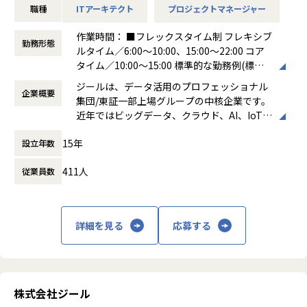
職種
ITアーキテクト
プロジェクトマネージャー
まで、プロジェクトに一気通貫で関わって頂きます。
●主に要件定義からテストまでお任せします。開発だけでな
作業時間： ■フレックスタイム制 フレキシブ
く、DB、インフラ、プロジェクト管理、エンドユーザーと
勤務形態
ルタイム／6:00～10:00、15:00～22:00 コア
のコミュニケーション能力など、幅広い経験に基づくスキル
タイム／10:00～15:00 標準的な勤務例(標準
アップ・キャリアアップが可能な環境です。
労働時間)／9:00～18:00
●エンドユーザー様と直接やり取りをする立場であり、要件
ジールは、データ活用のプロフェッショナル
企業概要
働き方：
フレックス制（コアタイムあり）
定義など上流工程に携われます。
集団/東証一部上場グループの中核企業です。
時間外労働の有無： 有（月平均19時間）
近年ではビッグデータ、クラウド、AI、IoTを
休憩時間： 60分
【業務の変更の範囲】
活用した事例も増加し、顧客のDX推進を支援
適正に応じて、会社の指示する業務への異動を命じることが
15年
設立年数
する立場にスコープを拡張しています。
ある
411人
従業員数
顧客の大半は大手企業となっており、30年以
上データ活用領域に特化してきたナレッジ/市
場からの信頼が強固な経営基盤を支えていま
す。
詳細を見る
応募する
■Mission：専門性と技術力、高度な分析ノ
ウハウの提供
多様な企業活動の情報の価値転換というニー
ズに応えるため、私たちは「プロフェッショ
株式会社ジール
ナルサービスの大衆化」をミッションとして