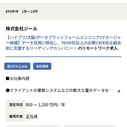
893件中 1件～10件
株式会社ジール
【ハイブリ/大阪/データプラットフォームエンジニア/マネージャ
ー候補】データ活用に特化し、1000社以上の企業のDX化を総合
的に支援するリーディングカンパニー！
のリモートワーク求人
週1日以上出社
受託開発
■お仕事内容
●クライアントの業務システムなどの膨大な量のデータを蓄
積・加工・分析し、経営層の意思決定に活用する BI(Busines
s Intelligence)と呼ばれるシステムの導入から実行支援まで
800 〜 1,200 万円／年
想定年収
を行っています。またクラウドを含むデータ基盤全体のDX構
想から実施します。
正社員
雇用形態
●クライアントの要望に沿ったBIツールの企画、設計、実装