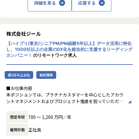
詳細を見る
応募する
■Mission：専門性と技術力、高度な分析ノ
ウハウの提供
多様な企業活動の情報の価値転換というニー
ズに応えるため、私たちは「プロフェッショ
株式会社ジール
ナルサービスの大衆化」をミッションとして
【ハイブリ/東京/シニアPM/PM経験5年以上】データ活用に特化
掲げております。高い専門性を持った技術
し、1000社以上の企業のDX化を総合的に支援するリーディング
力、深い経験から得られた多様性のある高度
カンパニー！
のリモートワーク求人
な分析力をハイクオリティ＆ローコストで提
供することで、企業の競争優位確保に貢献す
ることを私たちは使命としております。
週1日以上出社
受託開発
■Vision：100年企業の創造
■お仕事内容
私たちはビジョンとして「100年企業の創
本ポジションでは、プラチナカスタマーを中心としたアカウ
造」を掲げて、理想企業の創造に向け、「社
ントマネジメントおよびプロジェクト推進を担っていただき
員全員が燃える会社」を目指しています。理
ます。
想企業とは「他者貢献」を通して誰よりも発
-担当顧客に対するアカウントプランの策定・実行
展する企業です。そして、社員全員が燃え続
700 〜 1,200 万円／年
想定年収
-顧客の経営・事業課題を踏まえた中長期ロードマップの
ける会社が「100年企業」であると信じてい
共同策定
ます。お客様に対する長期的な貢献を果たす
正社員
雇用形態
-営業部門と連携した提案活動および受注に向けたアクシ
ことに最大の意義をもって事業活動に取り組