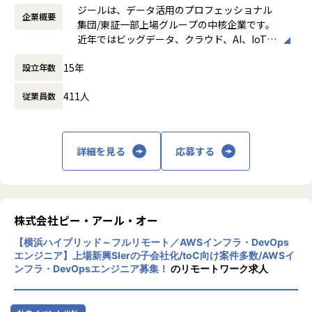
労働時間)／9:00～18:00
●ベンダーとのアライアンス活動（資格取得やイベント参加
に深く入り込み、「共に事業を創るパートナー」として伴走
ジールは、データ活用のプロフェッショナル
企業概要
働き方：
フレックス制（コアタイムあり）
など）
します。
集団/東証一部上場グループの中核企業です。
時間外労働の有無： 有（月平均19時間）
営業・データエンジニア・コンサルタントと密に連携しなが
近年ではビッグデータ、クラウド、AI、IoTを
休憩時間： 60分
※DOMOとは※
ら、顧客とのリレーション深化と継続的な案件創出を推進す
活用した事例も増加し、顧客のDX推進を支援
・クラウド型BIプラットフォーム。データの収集から蓄積、
ることがミッションです。
15年
設立年数
する立場にスコープを拡張しています。
可視化までオールインワンの製品
特にプラチナカスタマーに対しては、アカウント単位での戦
・BuzzというコミュケーションツールやAppsというライト
略立案・実行をリードします。
411人
従業員数
顧客の大半は大手企業となっており、30年以
バック機能など、様々な機能も有している。
上データ活用領域に特化してきたナレッジ/市
【業務の変更の範囲】
場からの信頼が強固な経営基盤を支えていま
【組織の特徴・魅力】
会社の規定に準ずる
す。
詳細を見る
応募する
・「真のデータドリブンコンサルティング」を体現すべく、
お客様の真のパートナーになることを目標としています。
■Mission：専門性と技術力、高度な分析ノ
・業務では、お客様のデータ活用を促進させることを目的
ウハウの提供
に、特定のツールに依存せず、課題に応じた柔軟なデータ活
多様な企業活動の情報の価値転換というニー
用支援サービスを提供しています。
ズに応えるため、私たちは「プロフェッショ
株式会社ピー・アール・オー
・プロジェクトベースではなく、お客様ベースで仕事をして
ナルサービスの大衆化」をミッションとして
いくため、よりお客様に深く入り込み「伴走型支援」として
【横浜ハイブリッド～フルリモート／AWSインフラ・DevOps
掲げております。高い専門性を持った技術
お客様のデータ活用を促進させることができる点が醍醐味で
エンジニア】上場新興SIerの子会社化/toC向け案件多数/AWSイ
力、深い経験から得られた多様性のある高度
ンフラ・DevOpsエンジニア募集！
のリモートワーク求人
す。
な分析力をハイクオリティ＆ローコストで提
供することで、企業の競争優位確保に貢献す
【業務の変更の範囲】
ることを私たちは使命としております。