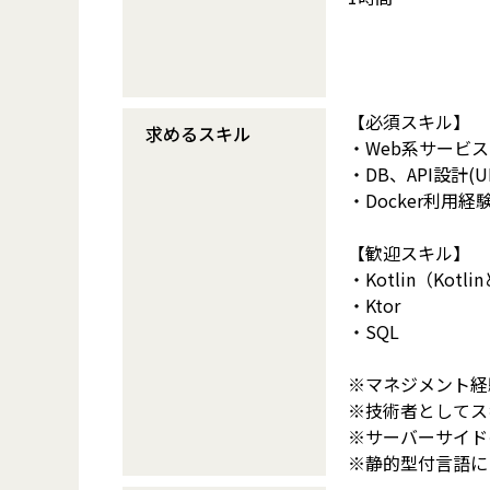
【必須スキル】
求めるスキル
・Web系サービ
・DB、API設計(
・Docker利用経
【歓迎スキル】
・Kotlin（Kot
・Ktor
・SQL
※マネジメント経
※技術者としてス
※サーバーサイド
※静的型付言語に