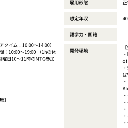
雇用形態
正
想定年収
4
語学力・国籍
イム：10:00～14:00）
【
開発環境
10:00～19:00 （1hの休
・
月曜日10〜11時のMTG参加
o
・
ば
・
K
・
無】
・
・
・
・