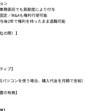
ョン
業務委託でも貢献度により付与
固定／M&Aも権利行使可能
付与後2年で権利を持ったまま退職可能
社の際）】
ティブ】
自前パソコンを使う場合、購入代金を月額で支給）
置の有無】
置】