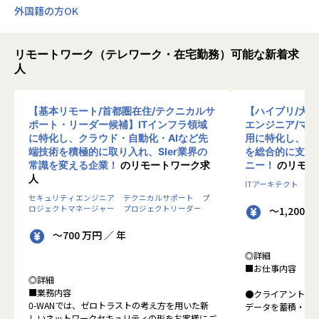
外国籍の方OK
リモートワーク（テレワーク・在宅勤務）可能な新着求
人
【基本リモート/首都圏在住/テクニカルサ
【ハイブリ/大
ポート・リーダー候補】ITインフラ領域
エンジニア/マ
に特化し、クラウド・自動化・AIなど先
用に特化し、10
端技術を積極的に取り入れ、SIer業界の
を総合的に支援
常識を変える企業！
のリモートワーク求
ニー！
のリモー
人
ITアーキテクト
プ
セキュリティエンジニア
テクニカルサポート
プ
ロジェクトマネージャー
プロジェクトリーダー
～1,200 
～700 万円 ／ 年
◎詳細
■お仕事内容
◎詳細
■業務内容
●クライアントの
0-WANでは、ゼロトラストの考え方を用いた新
データを蓄積・加
しいネットワークセキュリティの形をお客様にご