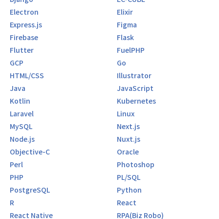
Electron
Elixir
Express.js
Figma
Firebase
Flask
Flutter
FuelPHP
GCP
Go
HTML/CSS
Illustrator
Java
JavaScript
Kotlin
Kubernetes
Laravel
Linux
MySQL
Next.js
Node.js
Nuxt.js
Objective-C
Oracle
Perl
Photoshop
PHP
PL/SQL
PostgreSQL
Python
R
React
React Native
RPA(Biz Robo)