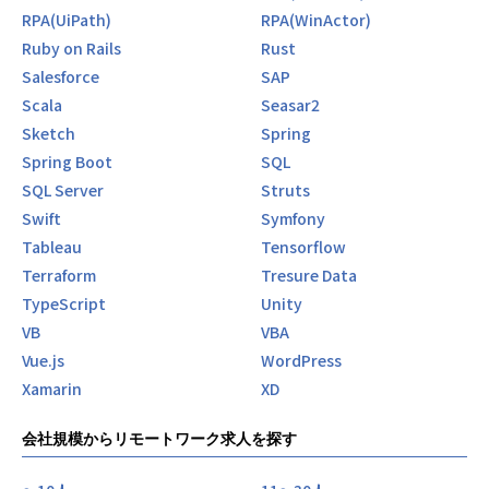
RPA(UiPath)
RPA(WinActor)
Ruby on Rails
Rust
Salesforce
SAP
Scala
Seasar2
Sketch
Spring
Spring Boot
SQL
SQL Server
Struts
Swift
Symfony
Tableau
Tensorflow
Terraform
Tresure Data
TypeScript
Unity
VB
VBA
Vue.js
WordPress
Xamarin
XD
会社規模からリモートワーク求人を探す