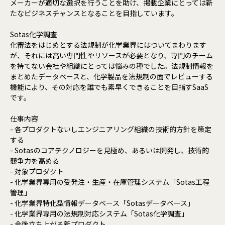
メーカーが適切な選択を行うことを助け、掲載企業にとっては新
たなビジネスチャンスとなることを目指しています。
Sotas化学調査
化審法をはじめとする法規制が化学業界にはついてまわります
が、それには高い専門性やリソースが必要となり、専門のチーム
を持てない会社や組織にとっては悩みの種でした。法規制情報を
まとめたデータベースと、化学製品を法規制の面でレビューする
機能により、その対応を誰でも素早くできることを目指すSaaS
です。
仕事内容
- 各プロダクトないしエンジニアリング組織の技術的方針を策定
する
- Sotasのコアテクノロジーを見極め、あるいは開発し、技術的
競争力を高める
- 対象プロダクト
- 化学業界専用の受発注・生産・在庫管理システム「Sotas工程
管理」
- 化学業界特化型情報データベース「Sotasデータベース」
- 化学業界専用の法規制対応システム「Sotas化学調査」
- 今後立ち上がる新プロダクト