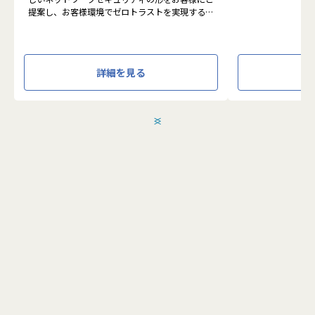
に活用する BI(Busin
提案し、お客様環境でゼロトラストを実現するた
システムの導入か
めのさまざまな支援を行っています。
す。またクラウド
各メンバーの得意分野を組み合わせ、チームワー
想から実施します
クを重視してゼロトラスト事業を推進していま
す。
●クライアントの要
詳細を見る
設計、実装まで、
本求人で採用する方には、テクニカルサポートや
って頂きます。
SI案件のメンバー参画を通じて、エンジニアとし
●主に要件定義か
てのスキルアップを目指していただきます。
発だけでなく、D
＜
＞
エンジニアとしての高いスキルに加えて、チャレ
理、エンドユーザ
ンジ精神、未経験分野にも積極的に取り組む情熱
など、幅広い経験
がある方を募集しています。
アアップが可能な
●エンドユーザー
面接においては業務内容におけるマッチングとご
あり、要件定義な
自身が目指される方向性を確認し、適切なチーム
へのアサインを検討します。
採用後は、入社研修の後、下記のチームへの配属
こちらの求人に応募します
となり、業務をお任せいたします。
・テクニカルサポートチーム
成長意欲が高ければ高いほど、適切に成長支援す
応募する
る機会(案件)を用意します。
■メンバー構成
2022年に新設されたばかりで、様々なバックグ