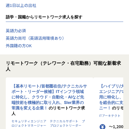
週1日以上の出社
語学・国籍からリモートワーク求人を探す
英語力必須
英語力尚可（英語活用環境あり）
外国籍の方OK
リモートワーク（テレワーク・在宅勤務）可能な新着求
人
【基本リモート/首都圏在住/テクニカルサ
【ハイブリ/大
ポート・リーダー候補】ITインフラ領域
エンジニア/マ
に特化し、クラウド・自動化・AIなど先
用に特化し、10
端技術を積極的に取り入れ、SIer業界の
を総合的に支援
常識を変える企業！
のリモートワーク求
ニー！
のリモー
人
ITアーキテクト
プ
セキュリティエンジニア
テクニカルサポート
プ
ロジェクトマネージャー
プロジェクトリーダー
～1,200 