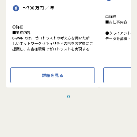
～700 万円 ／ 年
◎詳細
■お仕事内容
◎詳細
■業務内容
●クライアントの
0-WANでは、ゼロトラストの考え方を用いた新
データを蓄積・加
しいネットワークセキュリティの形をお客様にご
に活用する BI(Busin
提案し、お客様環境でゼロトラストを実現するた
システムの導入か
めのさまざまな支援を行っています。
す。またクラウド
各メンバーの得意分野を組み合わせ、チームワー
想から実施します
クを重視してゼロトラスト事業を推進していま
す。
●クライアントの要
詳細を見る
設計、実装まで、
本求人で採用する方には、テクニカルサポートや
って頂きます。
SI案件のメンバー参画を通じて、エンジニアとし
●主に要件定義か
てのスキルアップを目指していただきます。
発だけでなく、D
＜
＞
エンジニアとしての高いスキルに加えて、チャレ
理、エンドユーザ
ンジ精神、未経験分野にも積極的に取り組む情熱
など、幅広い経験
がある方を募集しています。
アアップが可能な
●エンドユーザー
面接においては業務内容におけるマッチングとご
あり、要件定義な
自身が目指される方向性を確認し、適切なチーム
へのアサインを検討します。
採用後は、入社研修の後、下記のチームへの配属