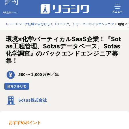
メニュー
会員登録
ログイン
リモートワーク転職で自分らしく「リラシク」
サーバーサイドエンジニア
環境×化
環境×化学バーティカルSaaS企業！『Sot
as工程管理、Sotasデータベース、Sotas
化学調査』のバックエンドエンジニア募
集！
500 〜 1,000 万円／年
地方フルリモ
Sotas株式会社
おすすめポイント