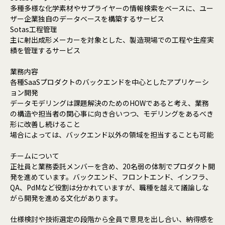
多種多様な化学素材やサプライヤーの情報検索をベースに、ユー
ザー企業独自のデータベースを構築するサービス
Sotas工程管理
主に射出成形メーカーを対象とした、製造現場での工程や生産実
績を管理するサービス
業務内容
各種SaaSプロダクトのバックエンドを中心としたアプリケーシ
ョン開発
データモデリングは課題解決のためのHOWであると考え、業務
の構造や担当者の関心事に向き合いつつ、モデリングをあるべき
形に改善し続けること
場合によっては、バックエンド以外の領域を担当することも可能
チームについて
正社員と業務委託メンバーを含め、20名弱の体制でプロダクト開
発を進めています。バックエンド、フロントエンド、インフラ、
QA、PdMなど役割は分かれていますが、職種を越えて議論しな
がら開発を進める文化があります。
仕様検討や技術選定の段階から全員で意見を出し合い、納得感を