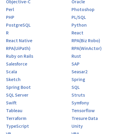
Objective-C
Oracle
Perl
Photoshop
PHP
PL/SQL
PostgreSQL
Python
R
React
React Native
RPA(Biz Robo)
RPA(UiPath)
RPA(WinActor)
Ruby on Rails
Rust
Salesforce
SAP
Scala
Seasar2
Sketch
Spring
Spring Boot
SQL
SQL Server
Struts
Swift
Symfony
Tableau
Tensorflow
Terraform
Tresure Data
TypeScript
Unity
VB
VBA