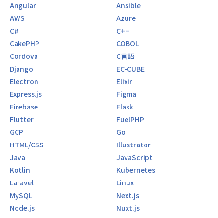
Angular
Ansible
AWS
Azure
C#
C++
CakePHP
COBOL
Cordova
C言語
Django
EC-CUBE
Electron
Elixir
Express.js
Figma
Firebase
Flask
Flutter
FuelPHP
GCP
Go
HTML/CSS
Illustrator
Java
JavaScript
Kotlin
Kubernetes
Laravel
Linux
MySQL
Next.js
Node.js
Nuxt.js