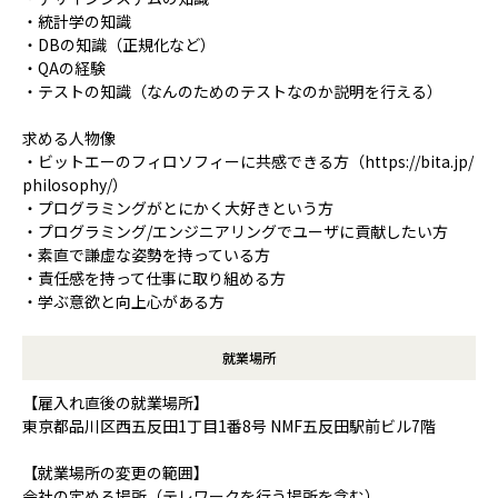
・統計学の知識
・DBの知識（正規化など）
・QAの経験
・テストの知識（なんのためのテストなのか説明を行える）
求める人物像
・ビットエーのフィロソフィーに共感できる方（https://bita.jp/
philosophy/）
・プログラミングがとにかく大好きという方
・プログラミング/エンジニアリングでユーザに貢献したい方
・素直で謙虚な姿勢を持っている方
・責任感を持って仕事に取り組める方
・学ぶ意欲と向上心がある方
就業場所
【雇入れ直後の就業場所】
東京都品川区西五反田1丁目1番8号 NMF五反田駅前ビル7階
【就業場所の変更の範囲】
会社の定める場所（テレワークを行う場所を含む）