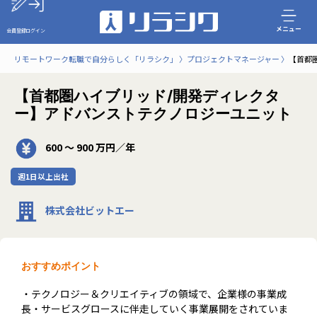
メニュー
会員登録
ログイン
リモートワーク転職で自分らしく「リラシク」
プロジェクトマネージャー
【首都
【首都圏ハイブリッド/開発ディレクタ
ー】アドバンストテクノロジーユニット
600 〜 900 万円／年
週1日以上出社
株式会社ビットエー
おすすめポイント
・テクノロジー＆クリエイティブの領域で、企業様の事業成
長・サービスグロースに伴走していく事業展開をされていま