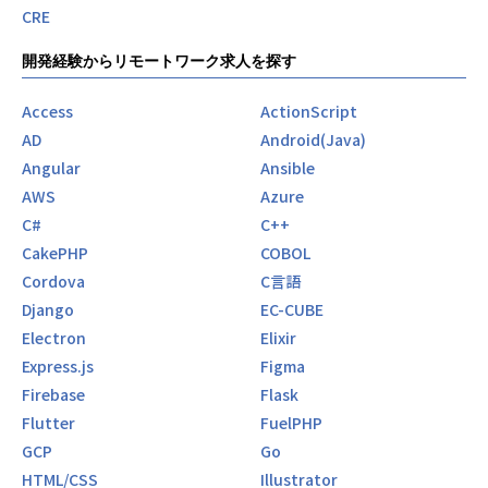
CRE
開発経験からリモートワーク求人を探す
Access
ActionScript
AD
Android(Java)
Angular
Ansible
AWS
Azure
C#
C++
CakePHP
COBOL
Cordova
C言語
Django
EC-CUBE
Electron
Elixir
Express.js
Figma
Firebase
Flask
Flutter
FuelPHP
GCP
Go
HTML/CSS
Illustrator