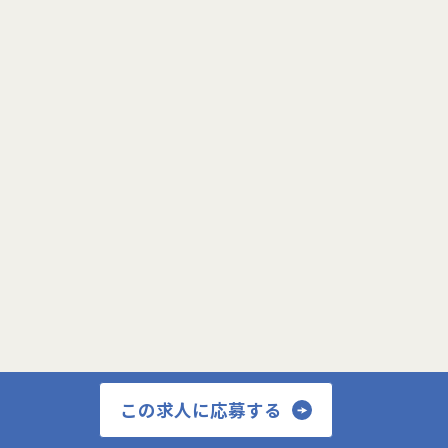
◎募集背景
現在案件数も増加傾向にあり、チームメンバーの
増員へ向けて一緒に働く仲間を募集しておりま
す。
特にゼロトラストセキュリティに特化した事業に
取り組んでいますので、自らの価値を高めたいネ
ットワークエンジニアには、市場価値を高められ
る経験が可能です。また案件数が豊富なため、ゼ
ロトラストセキュリティ案件のPM/PL経験も養う
サービス登録画面へ
事が可能です。
常に最新の情報をキャッチアップし、学習意欲が
高く、積極的に案件へチャレンジする人におすす
めです。
プロフィール更新画面へ
この求人に応募する