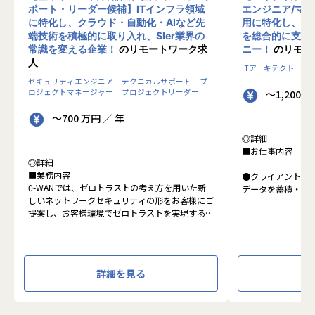
ポート・リーダー候補】ITインフラ領域
エンジニア/マ
に特化し、クラウド・自動化・AIなど先
用に特化し、10
端技術を積極的に取り入れ、SIer業界の
を総合的に支援
常識を変える企業！
のリモートワーク求
ニー！
のリモー
人
ITアーキテクト
プ
セキュリティエンジニア
テクニカルサポート
プ
ロジェクトマネージャー
プロジェクトリーダー
～1,200 
～700 万円 ／ 年
◎詳細
■お仕事内容
◎詳細
■業務内容
●クライアントの
0-WANでは、ゼロトラストの考え方を用いた新
データを蓄積・加
しいネットワークセキュリティの形をお客様にご
に活用する BI(Busin
提案し、お客様環境でゼロトラストを実現するた
システムの導入か
めのさまざまな支援を行っています。
す。またクラウド
各メンバーの得意分野を組み合わせ、チームワー
想から実施します
クを重視してゼロトラスト事業を推進していま
す。
●クライアントの要
詳細を見る
設計、実装まで、
本求人で採用する方には、テクニカルサポートや
って頂きます。
SI案件のメンバー参画を通じて、エンジニアとし
●主に要件定義か
てのスキルアップを目指していただきます。