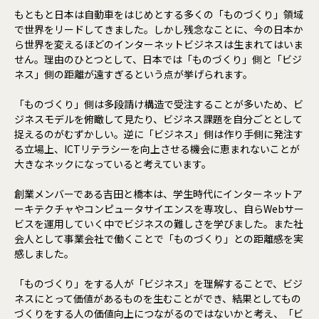
もともと日本は自動車をはじめとする多くの「ものづくり」領域
で世界をリードしてきました。しかし残念なことに、今の日本か
ら世界を変えるほどのインターネットビジネスは生まれてはいま
せん。理由のひとつとして、日本では「ものづくり」側と「ビジ
ネス」側の距離が遠すぎるという点が挙げられます。
「ものづくり」側は多段請け構造で受注することが多いため、ビ
ジネスモデルを俯瞰して見たり、ビジネス課題を自分ごととして
捉えるのがむずかしい。逆に「ビジネス」側は作り手側に発注す
る立場上、ICTリテラシーを向上させる機会に恵まれないことが
大きなネックになっていると考えています。
創業メンバーである吉田と橋本は、学生時代にインターネットア
ーキテクチャやコンピュータサイエンスを専攻し、自らWebサー
ビスを運用していく中でビジネスの難しさを学びました。また社
会人として事業会社で働くことで「ものづくり」との距離感を実
感しました。
「ものづくり」をする人が「ビジネス」を理解することで、ビジ
ネスにとって価値があるものを生むことができ、結果としてもの
づくりをする人の価値向上につながるのではないかと考え、「ビ