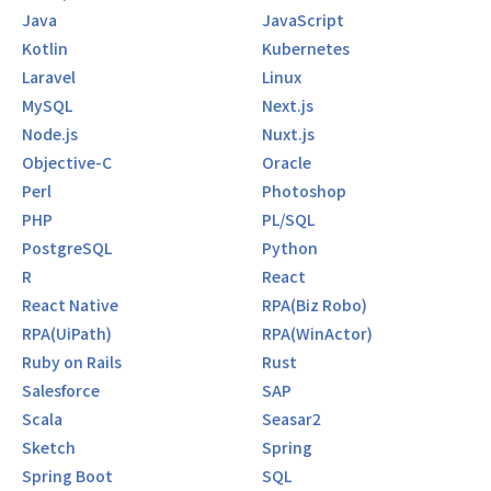
Java
JavaScript
Kotlin
Kubernetes
Laravel
Linux
MySQL
Next.js
Node.js
Nuxt.js
Objective-C
Oracle
Perl
Photoshop
PHP
PL/SQL
PostgreSQL
Python
R
React
React Native
RPA(Biz Robo)
RPA(UiPath)
RPA(WinActor)
Ruby on Rails
Rust
Salesforce
SAP
Scala
Seasar2
Sketch
Spring
Spring Boot
SQL