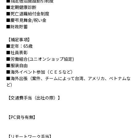
■指定宿泊施設割引制度
■定期健康診断
■死亡退職給付金制度
■慶弔見舞金/祝い金
■財政貯蓄
【補足事項】
■定年：65歳
■社員表彰
■労働組合(ユニオンショップ協定)
■服装自由
■海外イベント参加（ＣＥＳなど）
■海外出張（案件、チームによって台湾、アメリカ、ベトナムな
ど）
【交通費手当（出社の際）】
【PC貸与有無】
【リモートワーク手当】