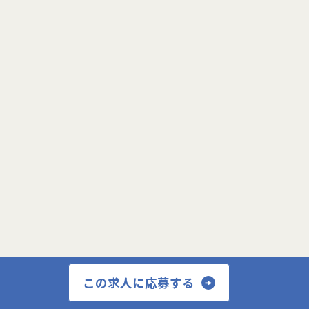
ログイン画面へ
会員登録がまだの場合はこちら
新規会員登録
この求人に応募する
閉じる