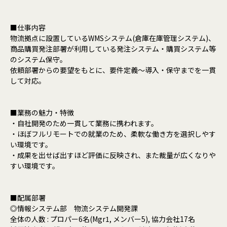
■仕事内容
物流拠点に設置しているWMSシステム(倉庫在庫管理システム)、
商品購買発注部署が利用している発注システム・購買システム等
のシステム保守。
依頼部署からの要望をもとに、要件定義～導入・保守までを一貫
して対応。
■業務の魅力・特徴
・自社開発のため一貫して業務に携われます。
・ほぼフルリモートでの就業のため、柔軟な働き方を選択しやす
い環境です。
・成果を出せば出すほど評価に反映され、また裁量が広くなりや
すい環境です。
■配属部署
◎情報システム部 物流システム開発課
全体の人数 : プロパー6名(Mgr1, メンバー5), 協力会社17名