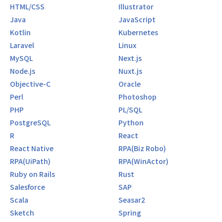
HTML/CSS
Illustrator
Java
JavaScript
Kotlin
Kubernetes
Laravel
Linux
MySQL
Next.js
Node.js
Nuxt.js
Objective-C
Oracle
Perl
Photoshop
PHP
PL/SQL
PostgreSQL
Python
R
React
React Native
RPA(Biz Robo)
RPA(UiPath)
RPA(WinActor)
Ruby on Rails
Rust
Salesforce
SAP
Scala
Seasar2
Sketch
Spring