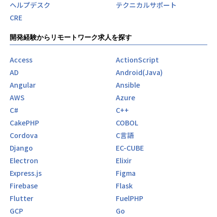
ヘルプデスク
テクニカルサポート
CRE
開発経験からリモートワーク求人を探す
Access
ActionScript
AD
Android(Java)
Angular
Ansible
AWS
Azure
C#
C++
CakePHP
COBOL
Cordova
C言語
Django
EC-CUBE
Electron
Elixir
Express.js
Figma
Firebase
Flask
Flutter
FuelPHP
GCP
Go