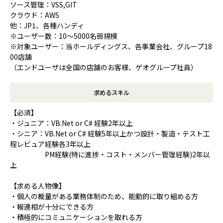
ソース管理：VSS,GIT
クラウド：AWS
他：JP1、各種ハンディ
※ユーザー数：10～5000名弱規模
※対象ユーザー：当ホールディングス、各事業会社、グループ18
00店舗
（エンドユーザは全国の店舗のお客様、ゲオグループ社員）
求めるスキル
【必須】
・ジュニア：VB.Net or C# 経験2年以上
・シニア：VB.Net or C# 経験5年以上かつ設計・製造・テスト工
程レビュア経験各3年以上
PM経験(特に進捗・コスト・メンバー管理経験)2年以
上
【求める人物像】
・個人の裁量がある業務体制のため、能動的に取り組める方
・報連相が十分にできる方
・積極的にコミュニケーションを取れる方