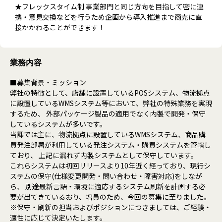
★フレックスタイム制 事業部門と同じ方向を目指して密に連
携・意見交換などを行うため企画から導入推進まで商売に直
接かかわることができます！
業務内容
■募集背景・ミッション
弊社の特徴として、店舗に設置しているPOSシステム、物流拠点
に設置しているWMSシステム等において、弊社の特殊業務を実現
するため、 外部パッケージ製品の適用でなく内製で開発・保守
しているシステムが多いです。
当課では主に、物流拠点に設置しているWMSシステム、商品購
買発注部署が利用している発注システム・購買システムを管轄し
ており、 上記に漏れず内製システムとして保守しています。
これらシステムは初回リリースより10年近く経っており、現行シ
ステムの保守(仕様変更開発・問い合わせ・障害対応)をしなが
ら、 別途最新言語・環境に適応するシステム刷新を計画する必
要が出てきているおり、増員のため、今回の募集に至りました。
※保守・刷新の担当およびポジションにつきましては、ご経験・
適性に応じて決定いたします。