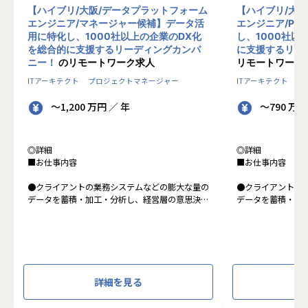
【ハイブリ/大阪/データプラットフォーム
【ハイブリ/大
エンジニア/マネージャー候補】データ活
エンジニア/PM
用に特化し、1000社以上の企業のDX化
し、1000社以
を総合的に支援するリーディングカンパ
に支援するリー
ニー！
のリモートワーク求人
リモートワーク
ITアーキテクト
プロジェクトマネージャー
ITアーキテクト
プ
～1,200 万円 ／ 年
～790 万円
◎詳細
◎詳細
■お仕事内容
■お仕事内容
●クライアントの業務システムなどの膨大な量の
●クライアントの
データを蓄積・加工・分析し、経営層の意思決定
データを蓄積・加
に活用する BI(Business Intelligence)と呼ばれる
に活用する BI(Busin
システムの導入から実行支援までを行っていま
タプラットフォー
す。またクラウドを含むデータ基盤全体のDX構
っています。
想から実施します。
●クライアントの
●クライアントの要望に沿ったBIツールの企画、
ォームの企画、設
詳細を見る
設計、実装まで、プロジェクトに一気通貫で関わ
一気通貫で関わっ
って頂きます。
●主に要件定義か