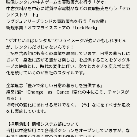
映像レンタルや中古ゲームの買取販売を行う「ゲオ」
中古衣料品を中心に雑貨や家電製品などの買取販売を行う「セカ
ンドストリート」
ラグジュアリーブランドの買取販売を行う「おお蔵」
新規事業！オフプライスストアの「Luck Rack」
‘‘ゲオといえばレンタル‘‘というイメージが強いかもしれません
が、レンタルだけじゃないんです！
上記を含め他にも多くの事業を展開しています。日常の暮らしに
おいて「身近に広がる豊かさ楽しさ」を提供することをゲオグル
ープの使命とし、時代の変化に伴い、次々とカタチを変え常に変
化を続けていくのが当社のスタイルです。
企業理念「豊かで楽しい日常の暮らしを提供する」
経営指針「Change as Cance（変化の中にこそ、チャンスが
ある）」
※時代の変化にあわせるだけでなく、【今】なにをすべきか追及
をし実施しています。
【採用活動】情報システム部について
当社は中途採用にて各種ポジションをオープンしていますが、な
かでも情報システム部の採用を強化しています。