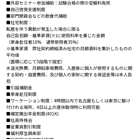
■外部セミナー参加補助：試験合格の際の受験料免除
■自己啓発支援制度
■部門懇親会などの飲食代補助
■社宅制度：
転居を伴う異動が発生した場合に限る
自己負担額…基準家賃(※)に使用料率を乗じた金額
（単身赴任者10% 通常使用者35%）
※基準家賃 弊社契約締結済み社宅の月額賃料を集計したものの
平均値
（面積に応じて5段階で設定）
水道光熱費、月額駐車場費用、入居後に個人が使用するものに関
する契約・設置費用、及び個人の家財に関する保証金等は本人負
担
■引越補助金
■単身赴任制度
■ワーケーション制度：4時間以内で名古屋もしくは東京に駆け
付けれる場所、4日以上の連休取得時に利用可能
■確定拠出年金制度(401K)
■社員持株会
■従業員割引制度
■福利厚生俱楽部