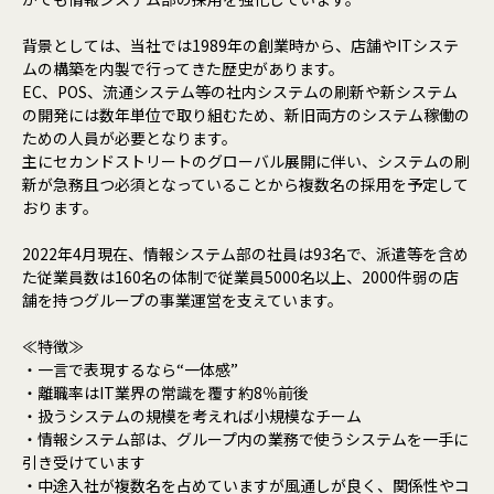
背景としては、当社では1989年の創業時から、店舗やITシステ
ムの構築を内製で行ってきた歴史があります。
EC、POS、流通システム等の社内システムの刷新や新システム
の開発には数年単位で取り組むため、新旧両方のシステム稼働の
ための人員が必要となります。
主にセカンドストリートのグローバル展開に伴い、システムの刷
新が急務且つ必須となっていることから複数名の採用を予定して
おります。
2022年4月現在、情報システム部の社員は93名で、派遣等を含め
た従業員数は160名の体制で従業員5000名以上、2000件弱の店
舗を持つグループの事業運営を支えています。
≪特徴≫
・一言で表現するなら“一体感”
・離職率はIT業界の常識を覆す約8％前後
・扱うシステムの規模を考えれば小規模なチーム
・情報システム部は、グループ内の業務で使うシステムを一手に
引き受けています
・中途入社が複数名を占めていますが風通しが良く、関係性やコ