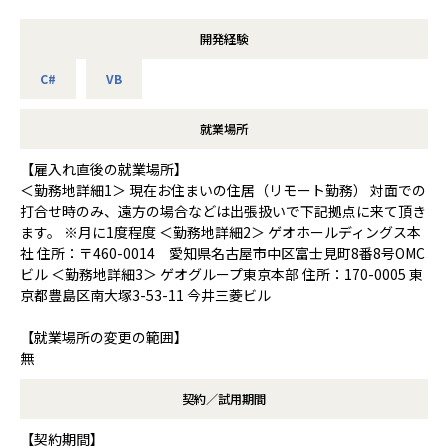
開発経験
C#
VB
就業場所
【雇入れ直後の就業場所】
＜勤務地詳細1＞ 現在お住まいの住居（リモート勤務） 対面での
打合せ時のみ、遠方の場合などは出張扱いで下記拠点に来て頂き
ます。 ※月に1度程度 ＜勤務地詳細2＞ ゲオホールディングス本
社 住所：〒460-0014 愛知県名古屋市中区富士見町8番8号OMC
ビル ＜勤務地詳細3＞ ゲオグループ東京本部 住所：170-0005 東
京都豊島区南大塚3-53-11 今井三菱ビル
【就業場所の変更の範囲】
無
契約／試用期間
【契約期間】