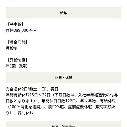
給与
【基本給】
月額389,000円～
【賃金形態】
月給制
【昇給制度】
年1回（8月）
休日・休暇
完全週休2日制(土・日)、祝日
年間有給休暇15日～22日（下限日数は、入社半年経過後の付与
日数となります）、年間休日日数122日、年末年始、有給休暇
（100％消化を推奨）、慶弔休暇、産前産後休暇（取得実績あ
り）、育児休暇
待遇・福利厚生