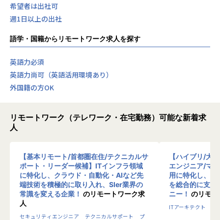
希望者は出社可
週1日以上の出社
語学・国籍からリモートワーク求人を探す
英語力必須
英語力尚可（英語活用環境あり）
外国籍の方OK
リモートワーク（テレワーク・在宅勤務）可能な新着求
人
【基本リモート/首都圏在住/テクニカルサ
【ハイブリ/大
ポート・リーダー候補】ITインフラ領域
エンジニア/マ
に特化し、クラウド・自動化・AIなど先
用に特化し、10
端技術を積極的に取り入れ、SIer業界の
を総合的に支援
常識を変える企業！
のリモートワーク求
ニー！
のリモー
人
ITアーキテクト
プ
セキュリティエンジニア
テクニカルサポート
プ