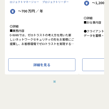
ロジェクトマネージャー
プロジェクトリーダー
～1,200 
～700 万円 ／ 年
◎詳細
■お仕事内容
◎詳細
■業務内容
●クライアントの
0-WANでは、ゼロトラストの考え方を用いた新
データを蓄積・加
しいネットワークセキュリティの形をお客様にご
に活用する BI(Busin
提案し、お客様環境でゼロトラストを実現するた
システムの導入か
めのさまざまな支援を行っています。
す。またクラウド
各メンバーの得意分野を組み合わせ、チームワー
想から実施します
クを重視してゼロトラスト事業を推進していま
す。
●クライアントの要
詳細を見る
設計、実装まで、
本求人で採用する方には、テクニカルサポートや
って頂きます。
SI案件のメンバー参画を通じて、エンジニアとし
●主に要件定義か
てのスキルアップを目指していただきます。
発だけでなく、D
＜
＞
エンジニアとしての高いスキルに加えて、チャレ
理、エンドユーザ
ンジ精神、未経験分野にも積極的に取り組む情熱
など、幅広い経験
がある方を募集しています。
アアップが可能な
●エンドユーザー
面接においては業務内容におけるマッチングとご
あり、要件定義な
自身が目指される方向性を確認し、適切なチーム