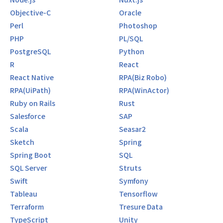
Objective-C
Oracle
Perl
Photoshop
PHP
PL/SQL
PostgreSQL
Python
R
React
React Native
RPA(Biz Robo)
RPA(UiPath)
RPA(WinActor)
Ruby on Rails
Rust
Salesforce
SAP
Scala
Seasar2
Sketch
Spring
Spring Boot
SQL
SQL Server
Struts
Swift
Symfony
Tableau
Tensorflow
Terraform
Tresure Data
TypeScript
Unity