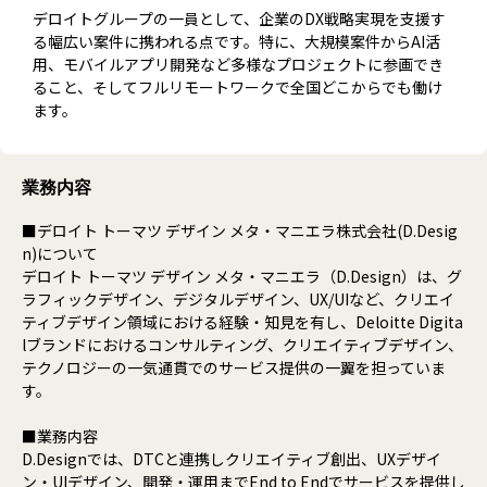
デロイトグループの一員として、企業のDX戦略実現を支援す
る幅広い案件に携われる点です。特に、大規模案件からAI活
用、モバイルアプリ開発など多様なプロジェクトに参画でき
ること、そしてフルリモートワークで全国どこからでも働け
ます。
業務内容
■デロイト トーマツ デザイン メタ・マニエラ株式会社(D.Desig
n)について
デロイト トーマツ デザイン メタ・マニエラ（D.Design）は、グ
ラフィックデザイン、デジタルデザイン、UX/UIなど、クリエイ
ティブデザイン領域における経験・知見を有し、Deloitte Digita
lブランドにおけるコンサルティング、クリエイティブデザイン、
テクノロジーの一気通貫でのサービス提供の一翼を担っていま
す。
■業務内容
D.Designでは、DTCと連携しクリエイティブ創出、UXデザイ
ン・UIデザイン、開発・運用までEnd to Endでサービスを提供し