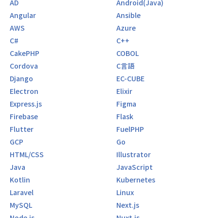
AD
Android(Java)
Angular
Ansible
AWS
Azure
C#
C++
CakePHP
COBOL
Cordova
C言語
Django
EC-CUBE
Electron
Elixir
Express.js
Figma
Firebase
Flask
Flutter
FuelPHP
GCP
Go
HTML/CSS
Illustrator
Java
JavaScript
Kotlin
Kubernetes
Laravel
Linux
MySQL
Next.js
Node.js
Nuxt.js