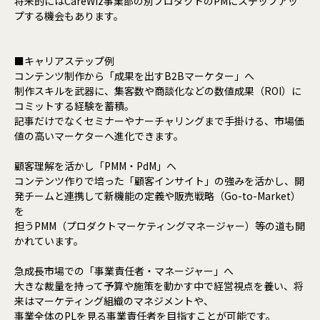
将来的にはCareWiz事業部の別プロダクトのPMにステップアッ
プする機会もあります。
■キャリアステップ例
コンテンツ制作から「成果を出すB2Bマーケター」へ
制作スキルを武器に、集客数や商談化などの数値成果（ROI）に
コミットする経験を蓄積。
記事だけでなくセミナーやナーチャリングまで手掛ける、市場価
値の高いマーケターへ進化できます。
顧客理解を活かし「PMM・PdM」へ
コンテンツ作りで培った「顧客インサイト」の強みを活かし、開
発チームと連携して新機能の定義や販売戦略（Go-to-Market）
を
担うPMM（プロダクトマーケティングマネージャー）等の道も開
かれています。
急成長市場での「事業責任者・マネージャー」へ
大きな裁量を持って予算や施策を動かす中で経営視点を養い、将
来はマーケティング組織のマネジメントや、
事業全体のPLを見る事業責任者を目指すことが可能です。