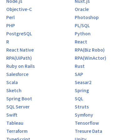
Node.js
Nuxt.js
Objective-C
Oracle
Perl
Photoshop
PHP
PL/SQL
PostgreSQL
Python
R
React
React Native
RPA(Biz Robo)
RPA(UiPath)
RPA(WinActor)
Ruby on Rails
Rust
Salesforce
SAP
Scala
Seasar2
Sketch
Spring
Spring Boot
SQL
SQL Server
Struts
Swift
Symfony
Tableau
Tensorflow
Terraform
Tresure Data
TypeScript
Unity