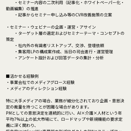
・セミナー内容の二次利用（記事化・ホワイトペーパー化・
動画編集）の推進
・記事からセミナー申し込み等のCVR改善施策の立案
・セミナー・ウェビナーの企画・運営・アサイン
・ターゲット層の選定およびセミナーテーマ・コンセプトの
策定
・社内外の有識者リストアップ、交渉、登壇依頼
・集客用LPの構成案作成、当日の司会進行・運営管理
・アンケート設計および回答データの集計・分析
■活かせる経験例
・事業会社でのメディアグロース経験
・メディアのディレクション経験
特に大手メディアの場合、業務が細分化されており企画・意思決
定の裁量を持つことが困難な場合があります。
PMとしての意思決定を連続的に行い、AI×介護×人材という年
平均7%以上の拡大市場にて、ロードマップや新規機能の要求定
義に深く関わり、