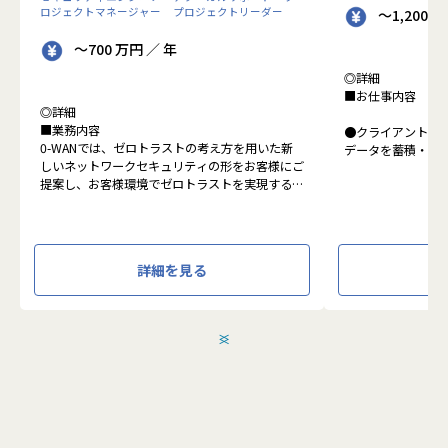
ロジェクトマネージャー
プロジェクトリーダー
～1,200 
～700 万円 ／ 年
◎詳細
■お仕事内容
◎詳細
■業務内容
●クライアントの
0-WANでは、ゼロトラストの考え方を用いた新
データを蓄積・加
しいネットワークセキュリティの形をお客様にご
に活用する BI(Busin
提案し、お客様環境でゼロトラストを実現するた
システムの導入か
めのさまざまな支援を行っています。
す。またクラウド
各メンバーの得意分野を組み合わせ、チームワー
想から実施します
クを重視してゼロトラスト事業を推進していま
す。
●クライアントの要
詳細を見る
設計、実装まで、
本求人で採用する方には、テクニカルサポートや
って頂きます。
SI案件のメンバー参画を通じて、エンジニアとし
●主に要件定義か
てのスキルアップを目指していただきます。
発だけでなく、D
＜
＞
エンジニアとしての高いスキルに加えて、チャレ
理、エンドユーザ
ンジ精神、未経験分野にも積極的に取り組む情熱
など、幅広い経験
がある方を募集しています。
アアップが可能な
●エンドユーザー
面接においては業務内容におけるマッチングとご
あり、要件定義な
自身が目指される方向性を確認し、適切なチーム