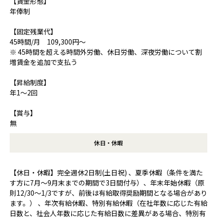
【賃金形態】
年俸制
【固定残業代】
45時間/月 109,300円～
※ 45時間を超える時間外労働、休日労働、深夜労働について割
増賃金を追加で支払う
【昇給制度】
年1～2回
【賞与】
無
休日・休暇
【休日・休暇】完全週休2日制(土日祝) 、夏季休暇（条件を満た
す方に7月～9月末までの期間で3日間付与）、年末年始休暇（原
則12/30～1/3ですが、前後は有給取得奨励期間となる場合があり
ます。） 、年次有給休暇、特別有給休暇（在社年数に応じた有給
日数と、社会人年数に応じた有給日数に差異がある場合、特別有