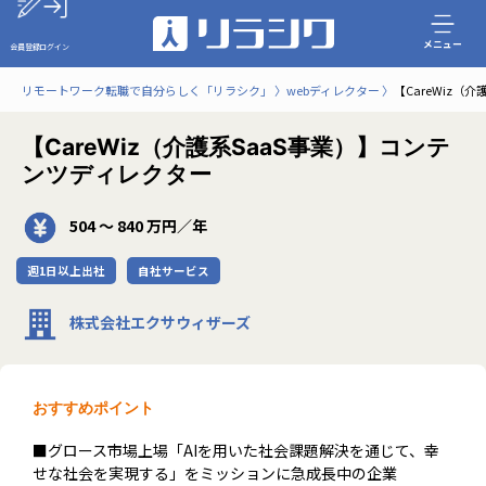
メニュー
会員登録
ログイン
リモートワーク転職で自分らしく「リラシク」
webディレクター
【CareWiz（
【CareWiz（介護系SaaS事業）】コンテ
ンツディレクター
504 〜 840 万円／年
週1日以上出社
自社サービス
株式会社エクサウィザーズ
おすすめポイント
■グロース市場上場「AIを用いた社会課題解決を通じて、幸
せな社会を実現する」をミッションに急成長中の企業