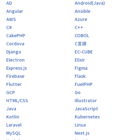
AD
Android(Java)
Angular
Ansible
AWS
Azure
C#
C++
CakePHP
COBOL
Cordova
C言語
Django
EC-CUBE
Electron
Elixir
Express.js
Figma
Firebase
Flask
Flutter
FuelPHP
GCP
Go
HTML/CSS
Illustrator
Java
JavaScript
Kotlin
Kubernetes
Laravel
Linux
MySQL
Next.js