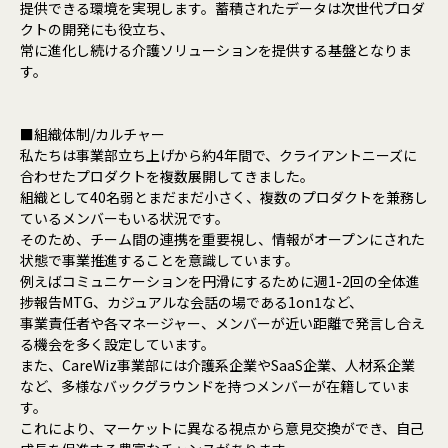
提供できる環境を実現します。蓄積されたデータは次世代プロダ
クトの開発にも役立ち、
常に進化し続ける介護ソリューションを提供する基盤となりま
す。
■組織体制/カルチャー
私たちは事業部立ち上げから約4年間で、クライアントニーズに
合わせたプロダクトを複数展開してきました。
組織として40名弱とまだまだ小さく、複数のプロダクトを兼務し
ているメンバーもいる状況です。
そのため、チーム間の連携を重要視し、情報がオープンにされた
状態で事業推進することを意識しています。
例えばコミュニケーションを円滑にするために週1-2回の全体進
捗報告MTG、カジュアルな会話の場である1on1など、
事業責任者や各マネージャー、メンバーが近い距離で発言し合え
る機会を多く設定しています。
また、CareWiz事業部には介護系企業やSaaS企業、人材系企業
など、多様なバックグラウンドを持つメンバーが在籍していま
す。
これにより、マーケットに異なる視点から意見交換ができ、自己