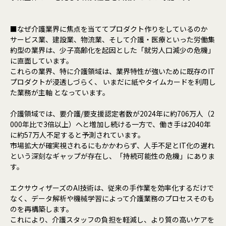
■なぜ介護業界に焦点を当ててプロダクト作りをしているのか
サービス業、建設業、物流業、そして介護・医療といった労働集
約型の業界は、少子高齢化を起因とした「就労人口減少の危機」
に直面しています。
これらの業界、特に介護領域は、業界特性が強いために既存のIT
プロダクトが浸透しづらく、 いまだに紙やタイムカードを利用し
た業務が主軸 となっています。
介護領域では、要介護/要支援認定者数が2024年に約706万人（2
000年比で3倍以上）へと増加し続ける一方で、働き手は2040年
に約57万人不足すると予測されています。
市場拡大が確実視されるにもかかわらず、人手不足とIT化の遅れ
という深刻なギャップが存在し、「持続可能性の危機」にありま
す。
エクサウィザーズのAI技術は、従来の手作業を効率化するだけで
なく、データ解析や機械学習によって介護業務のプロセスそのも
のを再構築します。
これにより、介護スタッフの負担を軽減し、より質の高いケアを