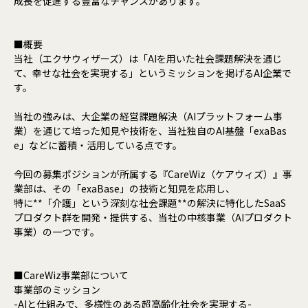
成長を促進する豊富なチャンスがあります。
■概要
当社（エクサウィザーズ）は「AIを用いた社会課題解決を通じ
て、幸せな社会を実現する」というミッションを掲げるAI企業で
す。
当社の強みは、大企業の経営課題解決（AIプラットフォーム事
業）を通じて培った知見や技術を、当社独自のAI基盤「exaBas
e」などに蓄積・活用している点です。
今回の募集ポジションが所属する『CareWiz（ケアウィズ）』事
業部は、その「exaBase」の技術と知見を応用し、
特に**「介護」という深刻な社会課題**の解決に特化したSaaS
プロダクト群を開発・提供する、当社の中核事業（AIプロダクト
事業）の一つです。
■CareWiz事業部について
事業部のミッション
-AIと仕組みで、多様性のある超高齢化社会を実現する-