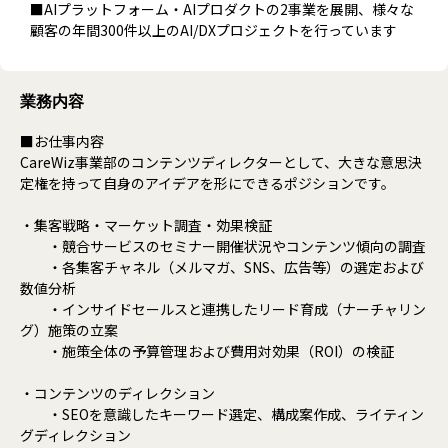
■AIプラットフォーム・AIプロダクトの2事業を展開、様々な
顧客の年間300件以上のAI/DXプロジェクトを行っています
業務内容
■お仕事内容
CareWiz事業部のコンテンツディレクターとして、大きな意思決
定権を持って自身のアイデアを形にできるポジションです。
・集客戦略・マーケット調査・効果検証
・競合サービスのセミナー開催状況やコンテンツ傾向の調査
・各集客チャネル（メルマガ、SNS、広告等）の選定および
数値分析
・インサイドセールスと連携したリード育成（ナーチャリン
グ）施策の立案
・施策全体の予算管理および費用対効果（ROI）の検証
・コンテンツのディレクション
・SEOを意識したキーワード選定、構成案作成、ライティン
グディレクション