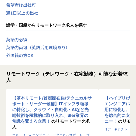
希望者は出社可
週1日以上の出社
語学・国籍からリモートワーク求人を探す
英語力必須
英語力尚可（英語活用環境あり）
外国籍の方OK
リモートワーク（テレワーク・在宅勤務）可能な新着求
人
【基本リモート/首都圏在住/テクニカルサ
【ハイブリ/大
ポート・リーダー候補】ITインフラ領域
エンジニア/マ
に特化し、クラウド・自動化・AIなど先
用に特化し、10
端技術を積極的に取り入れ、SIer業界の
を総合的に支援
常識を変える企業！
のリモートワーク求
ニー！
のリモー
人
ITアーキテクト
プ
セキュリティエンジニア
テクニカルサポート
プ