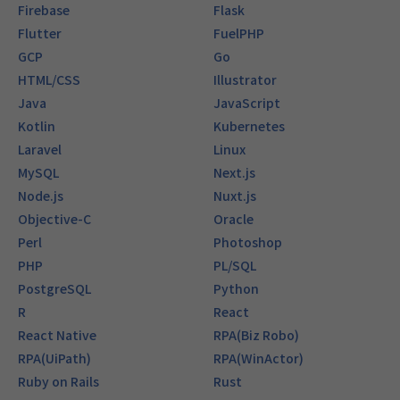
Firebase
Flask
Flutter
FuelPHP
GCP
Go
HTML/CSS
Illustrator
Java
JavaScript
Kotlin
Kubernetes
Laravel
Linux
MySQL
Next.js
Node.js
Nuxt.js
Objective-C
Oracle
Perl
Photoshop
PHP
PL/SQL
PostgreSQL
Python
R
React
React Native
RPA(Biz Robo)
RPA(UiPath)
RPA(WinActor)
Ruby on Rails
Rust