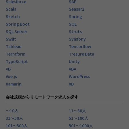
Salesforce
SAP
Scala
Seasar2
Sketch
Spring
Spring Boot
SQL
SQL Server
Struts
Swift
Symfony
Tableau
Tensorflow
Terraform
Tresure Data
TypeScript
Unity
VB
VBA
Vue.js
WordPress
Xamarin
XD
会社規模からリモートワーク求人を探す
〜10人
11〜30人
31〜50人
51〜100人
101〜500人
501〜1000人