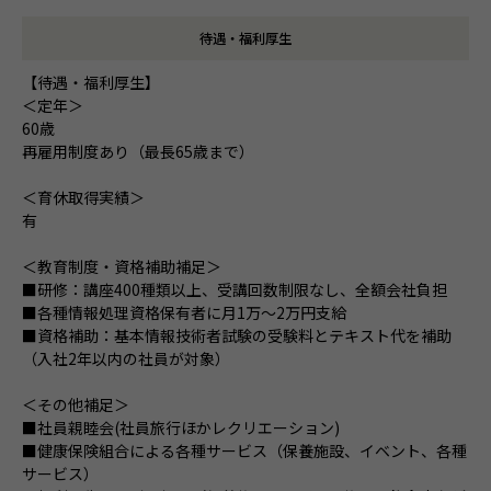
待遇・福利厚生
【待遇・福利厚生】
＜定年＞
60歳
再雇用制度あり（最長65歳まで）
＜育休取得実績＞
有
＜教育制度・資格補助補足＞
■研修：講座400種類以上、受講回数制限なし、全額会社負担
■各種情報処理資格保有者に月1万～2万円支給
■資格補助：基本情報技術者試験の受験料とテキスト代を補助
（入社2年以内の社員が対象）
＜その他補足＞
■社員親睦会(社員旅行ほかレクリエーション)
■健康保険組合による各種サービス（保養施設、イベント、各種
サービス）