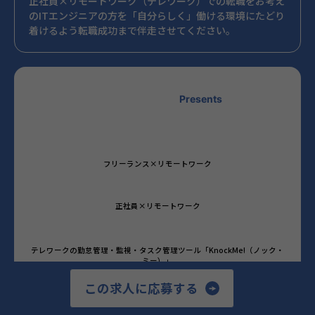
正社員×リモートワーク（テレワーク）での転職をお考え
のITエンジニアの方を「自分らしく」働ける環境にたどり
着けるよう転職成功まで伴走させてください。
Presents
フリーランス×リモートワーク
正社員×リモートワーク
テレワークの勤怠管理・監視・タスク管理ツール「KnockMe!（ノック・
ミー）」
この求人に応募する
テレワークの市場調査・トレンド発信メディア「テレワーク・リモートワ