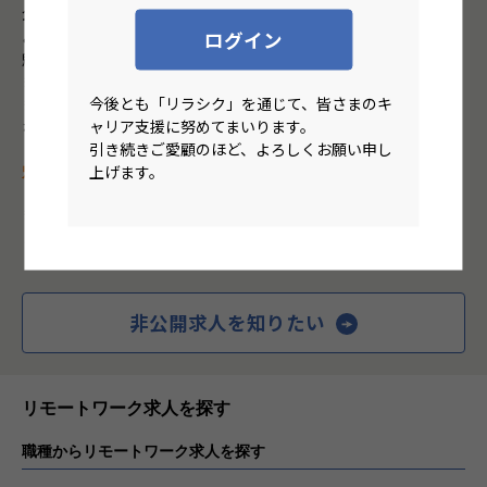
企業のIT投資は秘匿性が高く、採用情報から機密情報が漏れない
よう配慮が必要です。
ログイン
魅力的なプロジェクトに携われる求人は、なかなか一般公開され
ません。
今後とも「リラシク」を通じて、皆さまのキ
また、求人掲載前に既存の会員へ案内され、公開前にクローズと
ャリア支援に努めてまいります。
なる求人も多数あります。
引き続きご愛顧のほど、よろしくお願い申し
上げます。
魅力的な求人は大人気！会員登録でいち早く入手を
まずは、会員登録してエージェントに素早く希望条件を伝えまし
ょう。
非公開求人を知りたい
リモートワーク求人を探す
職種からリモートワーク求人を探す