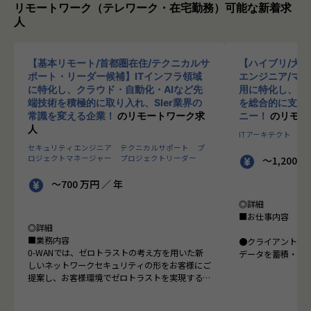
リモートワーク（テレワーク・在宅勤務）可能な新着求
人
【基本リモート/首都圏在住/テクニカルサ
【ハイブリ/大
ポート・リーダー候補】ITインフラ領域
エンジニア/マ
に特化し、クラウド・自動化・AIなど先
用に特化し、10
端技術を積極的に取り入れ、SIer業界の
を総合的に支援
常識を変える企業！
のリモートワーク求
ニー！
のリモー
人
ITアーキテクト
プ
セキュリティエンジニア
テクニカルサポート
プ
ロジェクトマネージャー
プロジェクトリーダー
～1,200 
～700 万円 ／ 年
◎詳細
■お仕事内容
◎詳細
■業務内容
●クライアントの
0-WANでは、ゼロトラストの考え方を用いた新
データを蓄積・加
しいネットワークセキュリティの形をお客様にご
に活用する BI(Busin
提案し、お客様環境でゼロトラストを実現するた
システムの導入か
めのさまざまな支援を行っています。
す。またクラウド
各メンバーの得意分野を組み合わせ、チームワー
想から実施します