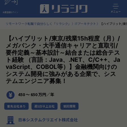
メニュー
会員登録
ログイン
リモートワーク転職で自分らしく「リラシク」
ITアーキテクト
【ハイブリット/東
【ハイブリット/東京/残業15h程度（月）/
メガバンク・大手通信キャリアと直取引/
要件定義～基本設計～結合または総合テス
ト経験 （言語：Java、.NET、C/C++、Ja
vaScript、COBOL等）】金融機関向けの
システム開発に強みがある企業で、シス
テムエンジニア募集！
450 〜 650 万円／年
客先出社あり
週1日以上出社
受託開発
日本システムクリエイト株式会社