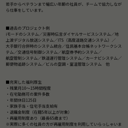
若手からベテランまで幅広い年齢の社員が、チームで協力しなが
ら仕事をしています。
■過去のプロジェクト例
iモードのシステム／災害時伝言ダイヤルサービスシステム／地
上波デジタル放送システム／ITS（高度道路交通システム）／
大手銀行合併時のシステム統合／住民基本台帳ネットワークシス
テム／交通信号制御システム／航空券予約システム／
航空管制システム／鉄道運行管理システム／カーナビシステム／
郵便物追跡システム／ビルの空調・室温管理システム 他
■充実した福利厚生
・残業月10～15時間程度
・在宅勤務可の案件多数
・年間休日125日
・家族手当・住宅手当支給有
・退職金制度（在籍5年以上が対象）
・再雇用制度あり（最長65歳まで）
※実際に多くの社員の方が再雇用制度を利用していらっしゃいま