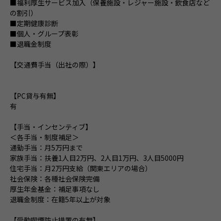
■福利厚生サービス加入（保養施設・レジャー施設・飲食店など
の割引）
■定期健康診断
■個人・グループ表彰
■退職金制度
【交通費手当（出社の際）】
【PC貸与有無】
有
【手当・インセンティブ】
＜各手当・制度補足＞
通勤手当：月5万円まで
家族手当：扶養1人目2万円、2人目1万円、3人目5000円
住宅手当：月2万円支給（関東エリアの場合）
社会保険：各種社会保険完備
厚生年金基金：補足事項なし
退職金制度：在籍5年以上が対象
【受動喫煙防止措置の有無】