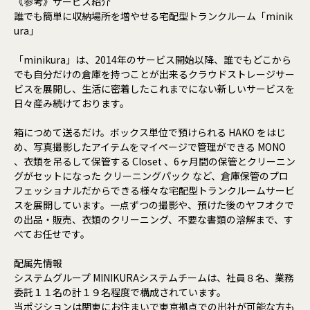
《参考》サービス紹介
誰でも簡単に収納場所を増やせる宅配型トランクルーム「minik
ura」
「minikura」は、2014年のサービス開始以降、誰でもどこから
でも自分だけの倉庫を持つことが出来るクラウドストレージサー
ビスを展開し、生活に密着したこれまでにない新しいサービスを
日々産み続けております。
箱につめて送るだけ。ボックス単位で預けられる HAKO をはじ
め、写真撮影したアイテムをマイページで管理ができる MONO
、衣類を吊るして保管する Closet 、6ヶ月間の保管とクリーニン
グがセットになった クリーニングパック など、倉庫保管のプロ
フェッショナルだからできる様々な宅配型トランクルームサービ
スを展開しています。一点ずつの撮影や、預けた後のヤフオクで
の出品・販売、衣類のクリーニング、不要な書類の溶解まで、す
べてお任せです。
配属先情報
システムグループ MINIKURAシステムチームは、社員８名、業務
委託１１名の計１９名程度で構成されています。
当ポジションは関東にお住まいで東京拠点での出社が可能な方も