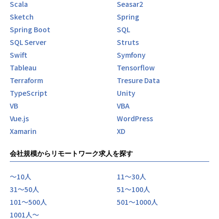
Scala
Seasar2
Sketch
Spring
Spring Boot
SQL
SQL Server
Struts
Swift
Symfony
Tableau
Tensorflow
Terraform
Tresure Data
TypeScript
Unity
VB
VBA
Vue.js
WordPress
Xamarin
XD
会社規模からリモートワーク求人を探す
〜10人
11〜30人
31〜50人
51〜100人
101〜500人
501〜1000人
1001人〜