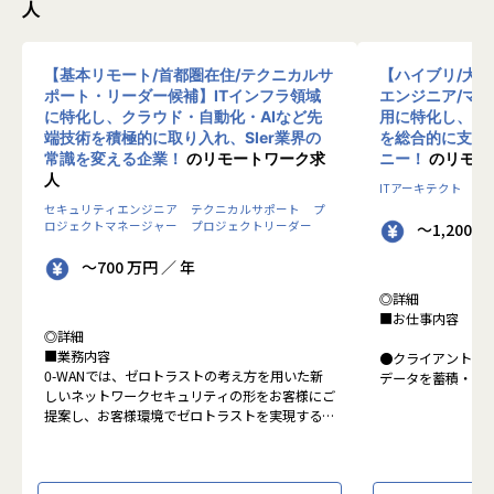
人
【基本リモート/首都圏在住/テクニカルサ
【ハイブリ/大
ポート・リーダー候補】ITインフラ領域
エンジニア/マ
に特化し、クラウド・自動化・AIなど先
用に特化し、10
端技術を積極的に取り入れ、SIer業界の
を総合的に支援
常識を変える企業！
のリモートワーク求
ニー！
のリモー
人
ITアーキテクト
プ
セキュリティエンジニア
テクニカルサポート
プ
ロジェクトマネージャー
プロジェクトリーダー
～1,200 
～700 万円 ／ 年
◎詳細
■お仕事内容
◎詳細
■業務内容
●クライアントの
0-WANでは、ゼロトラストの考え方を用いた新
データを蓄積・加
しいネットワークセキュリティの形をお客様にご
に活用する BI(Busin
提案し、お客様環境でゼロトラストを実現するた
システムの導入か
めのさまざまな支援を行っています。
す。またクラウド
各メンバーの得意分野を組み合わせ、チームワー
想から実施します
クを重視してゼロトラスト事業を推進していま