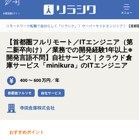
メニュー
会員登録
ログイン
リモートワーク転職で自分らしく「リラシク」
サーバーサイドエンジニア
【首都
【首都圏フルリモート／ITエンジニア（第
二新卒向け）／業務での開発経験1年以上※
開発言語不問】自社サービス｜クラウド倉
庫サービス「minikura」のITエンジニア
400 〜 600 万円／年
首都圏フルリモ
自社サービス
寺田倉庫株式会社
おすすめポイント