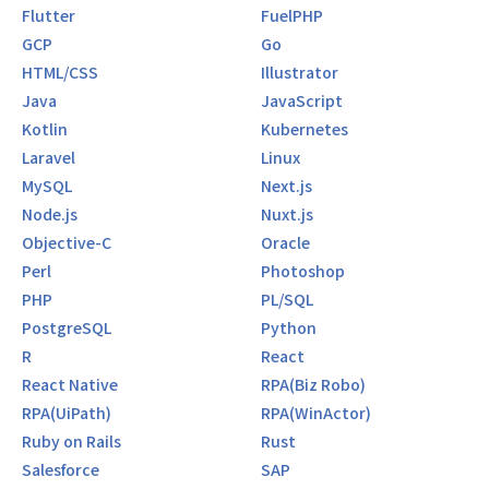
Flutter
FuelPHP
GCP
Go
HTML/CSS
Illustrator
Java
JavaScript
Kotlin
Kubernetes
Laravel
Linux
MySQL
Next.js
Node.js
Nuxt.js
Objective-C
Oracle
Perl
Photoshop
PHP
PL/SQL
PostgreSQL
Python
R
React
React Native
RPA(Biz Robo)
RPA(UiPath)
RPA(WinActor)
Ruby on Rails
Rust
Salesforce
SAP