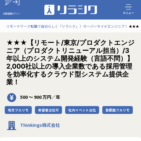
メニュー
会員登録
ログイン
リモートワーク転職で自分らしく「リラシク」
サーバーサイドエンジニア
★★★
★★★【リモート/東京/プロダクトエンジ
ニア（プロダクトリニューアル担当）/3
年以上のシステム開発経験（言語不問）】
2,000社以上の導入企業数である採用管理
を効率化するクラウド型システム提供企
業！
500 〜 900 万円／年
地方フルリモ
希望者出社可
社内イベント出社
首都圏フルリモ
Thinkings株式会社