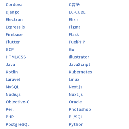
Cordova
C言語
Django
EC-CUBE
Electron
Elixir
Express.js
Figma
Firebase
Flask
Flutter
FuelPHP
GCP
Go
HTML/CSS
Illustrator
Java
JavaScript
Kotlin
Kubernetes
Laravel
Linux
MySQL
Next.js
Node.js
Nuxt.js
Objective-C
Oracle
Perl
Photoshop
PHP
PL/SQL
PostgreSQL
Python