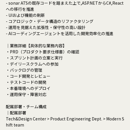
- sonar ATSの既存コードを踏まえた上で,ASP.NETからC#,React
への移行を推進
- UIおよび機能の刷新
- コアロジック・データ構造のリファクタリング
- 運用を見据えた拡張性・保守性の高い設計
- AIコーディングエージェントを活用した開発効率化の推進
｜業務詳細【具体的な業務内容】
・PRD（プロダクト要求仕様書）の確認
・スプリント計画の立案と実行
・デイリースクラムへの参加
・バックログの管理
・コード開発とレビュー
・テストコードの開発
・本番環境へのデプロイ
・運用保守・障害対応
配属部署・チーム構成
｜配属部署
Tech&Design Center > Product Engineering Dept. > Modern S
hift team