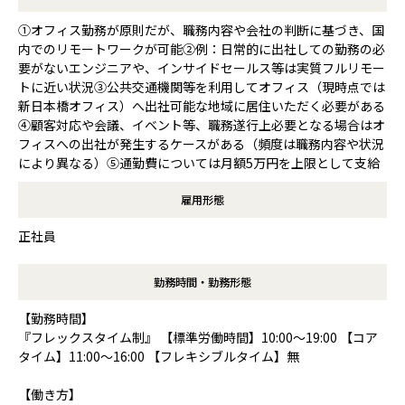
①オフィス勤務が原則だが、職務内容や会社の判断に基づき、国
内でのリモートワークが可能②例：日常的に出社しての勤務の必
要がないエンジニアや、インサイドセールス等は実質フルリモー
トに近い状況③公共交通機関等を利用してオフィス（現時点では
新日本橋オフィス）へ出社可能な地域に居住いただく必要がある
④顧客対応や会議、イベント等、職務遂行上必要となる場合はオ
フィスへの出社が発生するケースがある（頻度は職務内容や状況
により異なる）⑤通勤費については月額5万円を上限として支給
雇用形態
正社員
勤務時間・勤務形態
【勤務時間】
『フレックスタイム制』 【標準労働時間】10:00～19:00 【コア
タイム】11:00～16:00 【フレキシブルタイム】無
【働き方】