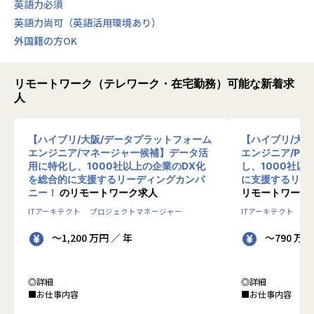
英語力必須
英語力尚可（英語活用環境あり）
外国籍の方OK
リモートワーク（テレワーク・在宅勤務）可能な新着求
人
【ハイブリ/大阪/データプラットフォーム
【ハイブリ/大
エンジニア/マネージャー候補】データ活
エンジニア/PM
用に特化し、1000社以上の企業のDX化
し、1000社以
を総合的に支援するリーディングカンパ
に支援するリー
ニー！
のリモートワーク求人
リモートワーク
ITアーキテクト
プロジェクトマネージャー
ITアーキテクト
プ
～1,200 万円 ／ 年
～790 万円
◎詳細
◎詳細
■お仕事内容
■お仕事内容