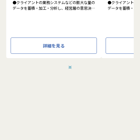
●クライアントの業務システムなどの膨大な量の
●クライアントの
データを蓄積・加工・分析し、経営層の意思決定
データを蓄積・加
に活用する BI(Business Intelligence)と呼ばれる
に活用する BI(Busin
システムの導入から実行支援までを行っていま
タプラットフォー
す。またクラウドを含むデータ基盤全体のDX構
っています。
想から実施します。
●クライアントの
●クライアントの要望に沿ったBIツールの企画、
ォームの企画、設
詳細を見る
設計、実装まで、プロジェクトに一気通貫で関わ
一気通貫で関わっ
って頂きます。
●主に要件定義か
●主に要件定義からテストまでお任せします。開
発だけでなく、D
発だけでなく、DB、インフラ、プロジェクト管
理、エンドユーザ
＜
＞
理、エンドユーザーとのコミュニケーション能力
など、幅広い経験
など、幅広い経験に基づくスキルアップ・キャリ
アアップが可能な
アアップが可能な環境です。
●エンドユーザー
●エンドユーザー様と直接やり取りをする立場で
あり、要件定義な
あり、要件定義など上流工程に携われます。
こちらの求人に応募します
応募する