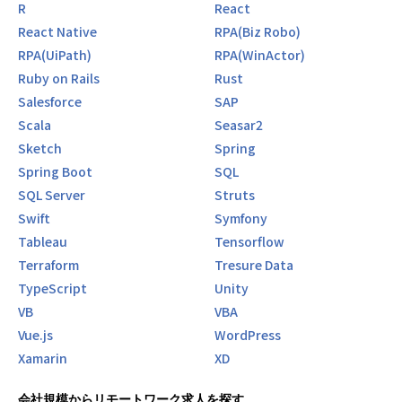
R
React
React Native
RPA(Biz Robo)
RPA(UiPath)
RPA(WinActor)
Ruby on Rails
Rust
Salesforce
SAP
Scala
Seasar2
Sketch
Spring
Spring Boot
SQL
SQL Server
Struts
Swift
Symfony
Tableau
Tensorflow
Terraform
Tresure Data
TypeScript
Unity
VB
VBA
Vue.js
WordPress
Xamarin
XD
会社規模からリモートワーク求人を探す