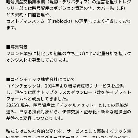
暗号資産交換業事業（現物・デリバティブ）の運営を担うトレジ
ャリー部では暗号資産のポジション管理の他、カバー先（LP）
との契約・口座管理や、
カストディシステム（Fireblocks）の運用まで広く担当しており
ます。
■募集背景
フロント業務に特化した組織の立ち上げに伴い定量分析を担うク
オンツ人材を募集しております。
■コインチェック株式会社について
コインチェックは、2014年より暗号資産取引サービスを提供
し、現在では国内トップクラスのダウンロード数を誇るプラット
フォームへと成長してきました。
2025年現在、暗号資産は「デジタルアセット」としての認識が
進み、単なる投資対象から、価値交換・証券化・新たな経済圏の
基盤へと変容しつつあります。
私たちはこの社会的な変化を、サービスとして実装するテック集
団です。マネックスグループの一員として、高いコンプライアン