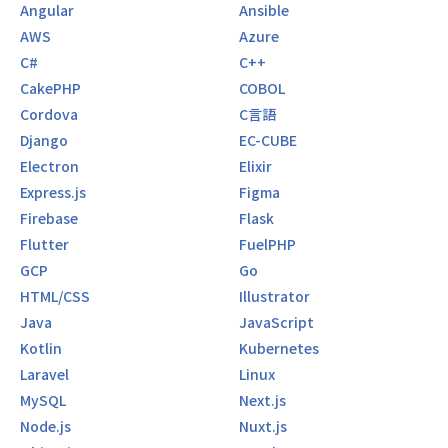
Angular
Ansible
AWS
Azure
C#
C++
CakePHP
COBOL
Cordova
C言語
Django
EC-CUBE
Electron
Elixir
Express.js
Figma
Firebase
Flask
Flutter
FuelPHP
GCP
Go
HTML/CSS
Illustrator
Java
JavaScript
Kotlin
Kubernetes
Laravel
Linux
MySQL
Next.js
Node.js
Nuxt.js