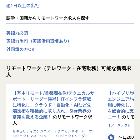
週1日以上の出社
語学・国籍からリモートワーク求人を探す
英語力必須
英語力尚可（英語活用環境あり）
外国籍の方OK
リモートワーク（テレワーク・在宅勤務）可能な新着求
人
【基本リモート/首都圏在住/テクニカルサ
【ハイブリ/大
ポート・リーダー候補】ITインフラ領域
エンジニア/マ
に特化し、クラウド・自動化・AIなど先
用に特化し、10
端技術を積極的に取り入れ、SIer業界の
を総合的に支援
常識を変える企業！
のリモートワーク求
ニー！
のリモー
人
ITアーキテクト
プ
セキュリティエンジニア
テクニカルサポート
プ
ロジェクトマネージャー
プロジェクトリーダー
～1,200 