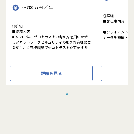
～700 万円 ／ 年
◎詳細
■お仕事内容
◎詳細
■業務内容
●クライアントの
0-WANでは、ゼロトラストの考え方を用いた新
データを蓄積・加
しいネットワークセキュリティの形をお客様にご
に活用する BI(Busin
提案し、お客様環境でゼロトラストを実現するた
システムの導入か
めのさまざまな支援を行っています。
す。またクラウド
各メンバーの得意分野を組み合わせ、チームワー
想から実施します
クを重視してゼロトラスト事業を推進していま
す。
●クライアントの要
詳細を見る
設計、実装まで、
本求人で採用する方には、テクニカルサポートや
って頂きます。
SI案件のメンバー参画を通じて、エンジニアとし
●主に要件定義か
てのスキルアップを目指していただきます。
発だけでなく、D
＜
＞
エンジニアとしての高いスキルに加えて、チャレ
理、エンドユーザ
ンジ精神、未経験分野にも積極的に取り組む情熱
など、幅広い経験
がある方を募集しています。
アアップが可能な
●エンドユーザー
面接においては業務内容におけるマッチングとご
あり、要件定義な
自身が目指される方向性を確認し、適切なチーム
へのアサインを検討します。
採用後は、入社研修の後、下記のチームへの配属