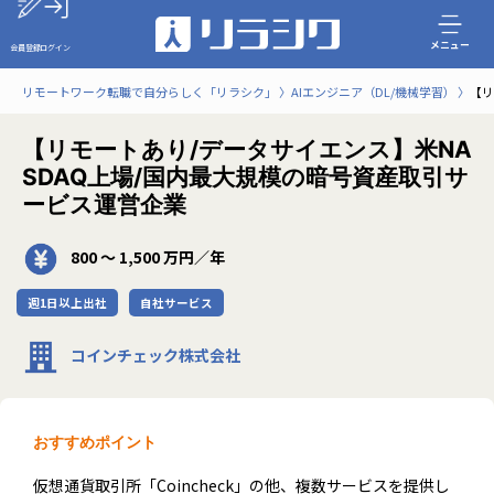
メニュー
会員登録
ログイン
リモートワーク転職で自分らしく「リラシク」
AIエンジニア（DL/機械学習）
【リ
【リモートあり/データサイエンス】米NA
SDAQ上場/国内最大規模の暗号資産取引サ
ービス運営企業
800 〜 1,500 万円／年
週1日以上出社
自社サービス
コインチェック株式会社
おすすめポイント
仮想通貨取引所「Coincheck」の他、複数サービスを提供し