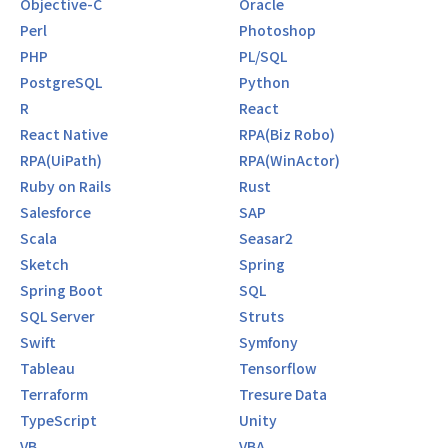
Objective-C
Oracle
Perl
Photoshop
PHP
PL/SQL
PostgreSQL
Python
R
React
React Native
RPA(Biz Robo)
RPA(UiPath)
RPA(WinActor)
Ruby on Rails
Rust
Salesforce
SAP
Scala
Seasar2
Sketch
Spring
Spring Boot
SQL
SQL Server
Struts
Swift
Symfony
Tableau
Tensorflow
Terraform
Tresure Data
TypeScript
Unity
VB
VBA