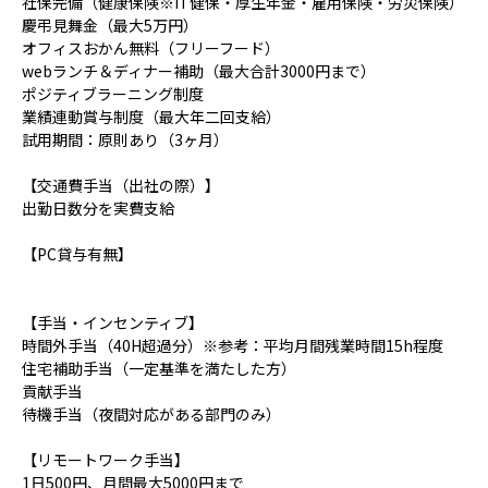
社保完備（健康保険※IT健保・厚生年金・雇用保険・労災保険）
慶弔見舞金（最大5万円）
オフィスおかん無料（フリーフード）
webランチ＆ディナー補助（最大合計3000円まで）
ポジティブラーニング制度
業績連動賞与制度（最大年二回支給）
試用期間：原則あり（3ヶ月）
【交通費手当（出社の際）】
出勤日数分を実費支給
【PC貸与有無】
【手当・インセンティブ】
時間外手当（40H超過分）※参考：平均月間残業時間15h程度
住宅補助手当（一定基準を満たした方）
貢献手当
待機手当（夜間対応がある部門のみ）
【リモートワーク手当】
1日500円、月間最大5000円まで