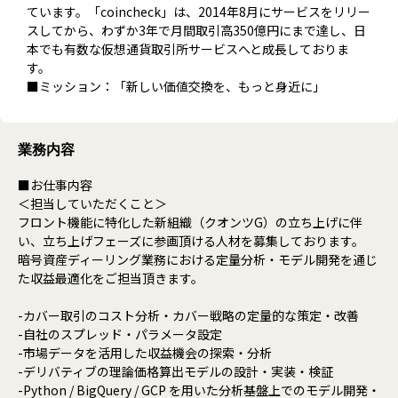
ています。「coincheck」は、2014年8月にサービスをリリー
スしてから、わずか3年で月間取引高350億円にまで達し、日
本でも有数な仮想通貨取引所サービスへと成長しておりま
す。
■ミッション：「新しい価値交換を、もっと身近に」
業務内容
■お仕事内容
＜担当していただくこと＞
フロント機能に特化した新組織（クオンツG）の立ち上げに伴
い、立ち上げフェーズに参画頂ける人材を募集しております。
暗号資産ディーリング業務における定量分析・モデル開発を通じ
た収益最適化をご担当頂きます。
-カバー取引のコスト分析・カバー戦略の定量的な策定・改善
-自社のスプレッド・パラメータ設定
-市場データを活用した収益機会の探索・分析
-デリバティブの理論価格算出モデルの設計・実装・検証
-Python / BigQuery / GCP を用いた分析基盤上でのモデル開発・