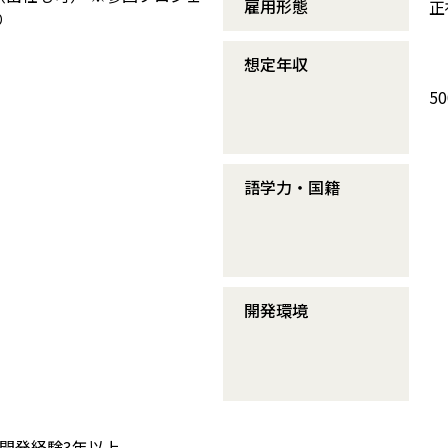
雇用形態
正
り
想定年収
5
語学力・国籍
開発環境
】
用いた開発経験3年以上