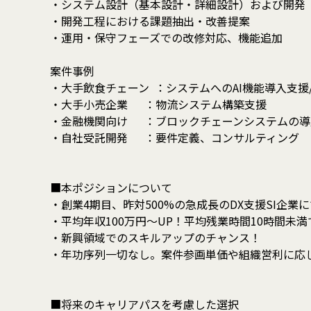
・システム設計（基本設計・詳細設計）および開発
・開発工程における課題抽出・改善提案
・運用・保守フェーズでの改修対応、機能追加
案件事例
・大手飲食チェーン ：システムへのAI機能導入支援
・大手小売企業 ：物流システム構築支援
・金融機関向け ：ブロックチェーンシステムの導
・自社受託開発 ：要件定義、コンサルティング
■本ポジションについて
・創業4期目、昨対500%の急成長のDX支援SI企業
・平均年収100万円～UP！平均残業時間10時間未
・新興領域でのスキルアップのチャンス！
・年功序列一切なし。案件参画単価や組織営利に応
■将来のキャリアパスを考慮した選択