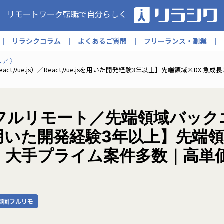
リモートワーク転職で自分らしく
リラシクコラム
よくあるご質問
フリーランス・副業
ニア
,Vue.js）／React,Vue.jsを用いた開発経験3年以上】先端領域×D
ルリモート／先端領域バックエンド
e.jsを用いた開発経験3年以上】先
｜大手プライム案件多数｜高単価
都圏フルリモ