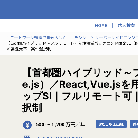
HOME
求人検索
リモートワーク転職で自分らしく「リラシク」
サーバーサイドエンジ
【首都圏ハイブリッド～フルリモート／先端領域バックエンド開発SE（React
× 高還元率｜案件選択制
【首都圏ハイブリッド～フ
e.js）／React,Vu
ップSI｜フルリモート可
択制
500 〜 1,200 万円／年
週1日以上出社
首