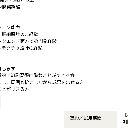
ン開発経験
】
ション能力
・詳細設計のご経験
ックエンド両方での開発経験
キテクチャ設計の経験
視します
極的に知識習得に励むことができる方
にし、周囲と協力しながら成果を出せる方
ことができる方
【
契約／試用期間
期