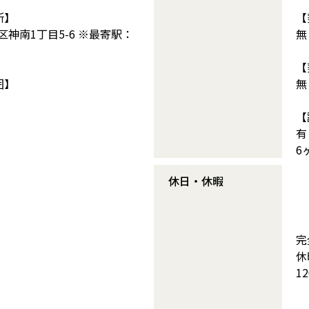
所】
【
神南1丁目5-6 ※最寄駅：
無
【
囲】
無
【
有
6
休日・休暇
完
休
1