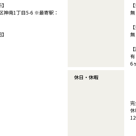
所】
【
神南1丁目5-6 ※最寄駅：
無
【
囲】
無
【
有
6
休日・休暇
完
休
1