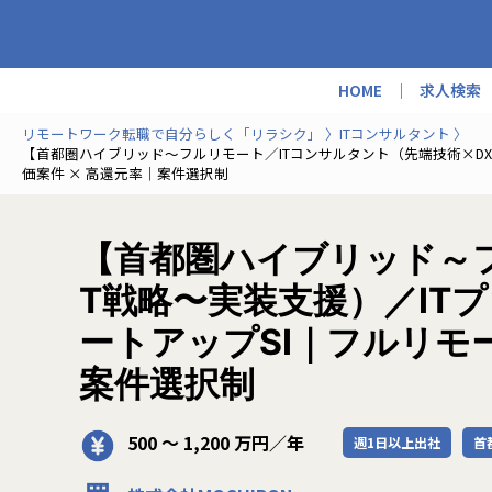
HOME
求人検索
リモートワーク転職で自分らしく「リラシク」
ITコンサルタント
【首都圏ハイブリッド～フルリモート／ITコンサルタント（先端技術×DX
価案件 × 高還元率｜案件選択制
【首都圏ハイブリッド～フ
T戦略〜実装支援）／IT
ートアップSI｜フルリモ
案件選択制
500 〜 1,200 万円／年
週1日以上出社
首