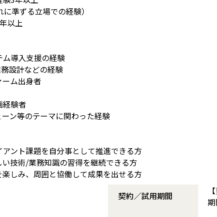
れに準ずる立場での経験）
3年以上
】
ステム導入支援の経験
業務設計などの経験
ァーム出身者
画経験者
ェーン等のテーマに関わった経験
イアント課題を自分事として推進できる方
しい技術/業務知識の習得を継続できる方
を楽しみ、周囲と協働して成果を出せる方
【
契約／試用期間
期