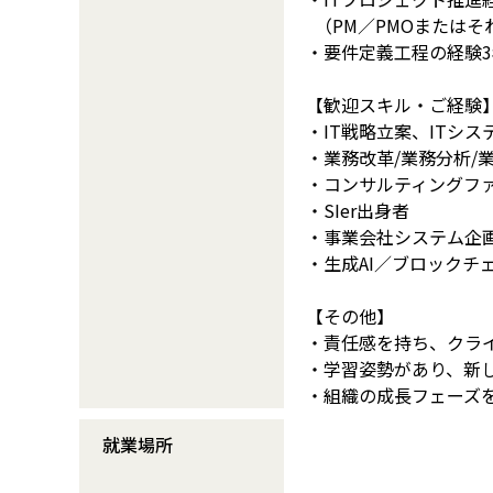
（PM／PMOまたはそ
・要件定義工程の経験
【歓迎スキル・ご経験
・IT戦略立案、ITシ
・業務改革/業務分析/
・コンサルティングフ
・SIer出身者
・事業会社システム企
・生成AI／ブロックチ
【その他】
・責任感を持ち、クラ
・学習姿勢があり、新
・組織の成長フェーズ
就業場所