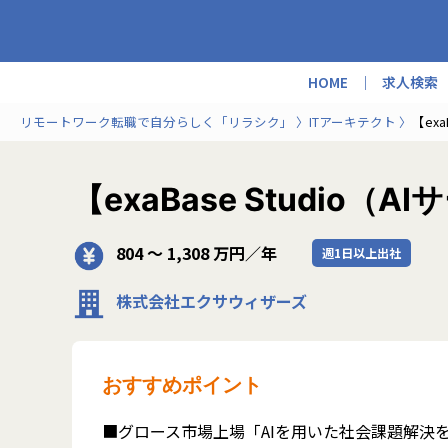
HOME
求人検索
リモートワーク転職で自分らしく「リラシク」
ITアーキテクト
【exa
【exaBase Studio（A
804 〜 1,308 万円／年
週1日以上出社
株式会社エクサウィザーズ
おすすめポイント
■グロース市場上場「AIを用いた社会課題解決