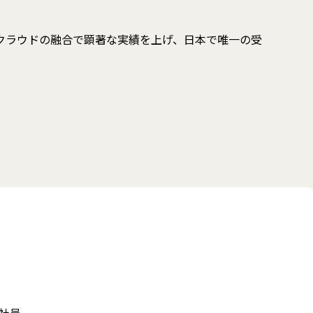
Japan を受賞 〜AIとクラウドの融合で顕著な実績を上げ、日本で唯一の受