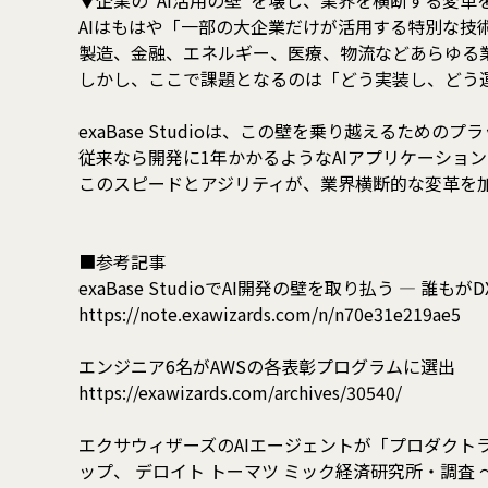
▼企業の“AI活用の壁”を壊し、業界を横断する変革
AIはもはや「一部の大企業だけが活用する特別な技
製造、金融、エネルギー、医療、物流などあらゆる業
しかし、ここで課題となるのは「どう実装し、どう
exaBase Studioは、この壁を乗り越えるため
従来なら開発に1年かかるようなAIアプリケーショ
このスピードとアジリティが、業界横断的な変革を
■参考記事
exaBase StudioでAI開発の壁を取り払う ― 誰
https://note.exawizards.com/n/n70e31e219ae5
エンジニア6名がAWSの各表彰プログラムに選出
https://exawizards.com/archives/30540/
エクサウィザーズのAIエージェントが「プロダクト
ップ、 デロイト トーマツ ミック経済研究所・調査 