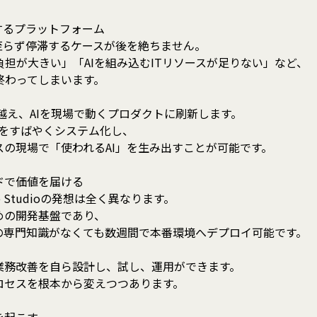
するプラットフォーム
に至らず停滞するケースが後を絶ちません。
担が大きい」「AIを組み込むITリソースが足りない」など、
終わってしまいます。
”を乗り越え、AIを現場で動くプロダクトに刷新します。
デルをすばやくシステム化し、
の現場で「使われるAI」を生み出すことが可能です。
ドで価値を届ける
 Studioの発想は全く異なります。
めの開発基盤であり、
の専門知識がなくても数週間で本番環境へデプロイ可能です。
業務改善を自ら設計し、試し、運用ができます。
ロセスを根本から変えつつあります。