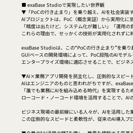
■ exaBase Studioで実現したい世界観
▼「PoCの行き止まり」を乗り越え、AIを社会実装
AIプロジェクトは、PoC（概念実証）から実用化
「精度は出たけど、システム化が難しい」「運用の負
これらの理由で、せっかくの技術が実用化されずに
exaBase Studioは、この“PoCの行き止まり
GUIベースの開発環境によって、PoC段階のAIモ
エンタープライズ環境に適応させることで、ビジネス
▼AI×業務アプリ開発を民主化し、圧倒的なスピー
AIはエンジニアのものと思われがちですが、exaBase
「誰でも業務にAIを組み込める時代」を実現するた
ローコード・ノーコード環境を活用することで、AI
ビジネス現場の最前線にいる人々が、AIを活用した
この圧倒的なスピードと柔軟性が、従来のAI導入プ