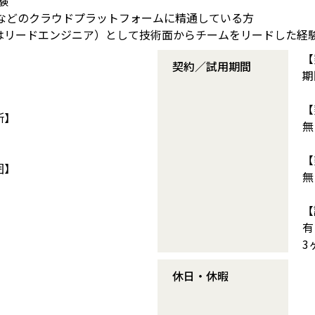
経験
zureなどのクラウドプラットフォームに精通している方
はリードエンジニア）として技術面からチームをリードした経
【
契約／試用期間
期
【
所】
無
【
囲】
無
【
有
3
休日・休暇