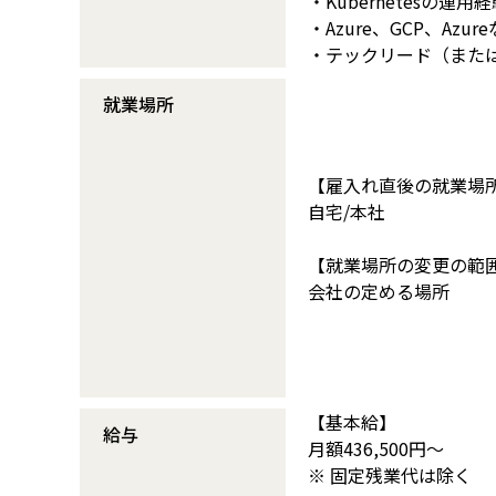
・Kubernetesの運用
・Azure、GCP、A
・テックリード（また
就業場所
【雇入れ直後の就業場
自宅/本社
【就業場所の変更の範
会社の定める場所
【基本給】
給与
月額436,500円～
※ 固定残業代は除く