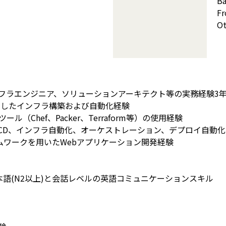
B
Fr
Ot
、インフラエンジニア、ソリューションアーキテクト等の実務経験3
e活用したインフラ構築および自動化経験
ル（Chef、Packer、Terraform等）の使用経験
/CD、インフラ自動化、オーケストレーション、デプロイ自動
ムワークを用いたWebアプリケーション開発経験
語(N2以上)と会話レベルの英語コミュニケーションスキル
】