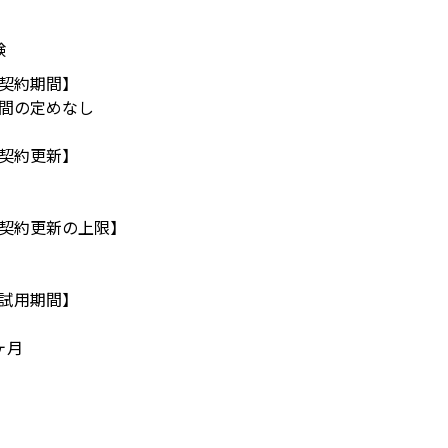
験
契約期間】
間の定めなし
契約更新】
契約更新の上限】
試用期間】
ヶ月