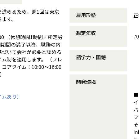
を進めるため、週1回は東京
雇用形態
正
きます。
想定年収
7
:00 （休憩時間1時間／所定労
用期間の満了以降、職務の内
基づいて会社が必要と認める
語学力・国籍
ム制を適用します。 （フレ
アタイム：10:00～16:00
）
開発環境
■
イムあり）
イ
バ
フ
その
In