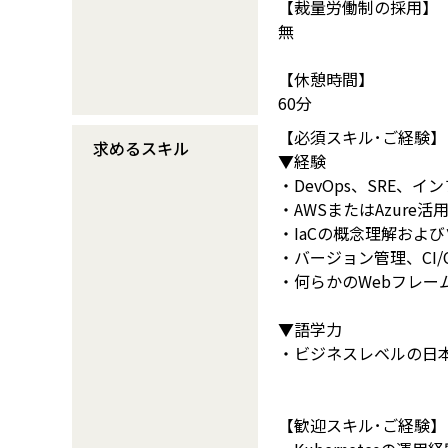
【裁量労働制の採用】
無
【休憩時間】
60分
【必須スキル･ご経験】
求めるスキル
▼経験
・DevOps、SRE
・AWSまたはAzur
・IaCの概念理解およびツー
・バージョン管理、CI
・何らかのWebフレー
▼語学力
・ビジネスレベルの日本
【歓迎スキル･ご経験