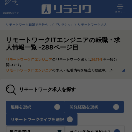
メニュー
会員登録
ログイン
リモートワーク転職で自分らしく「リラシク」
リモートワーク求人
リモートワークITエンジニアの転職・求
人情報一覧 -288ページ目
リモートワークITエンジニア
のリモートワーク求人は
3987件
を一般公
開中です。
リモートワークITエンジニア
の求人・転職情報を幅広く掲載中。フル
リモートから一部在宅勤務まで、全国の正社員ポジションを多数ご紹
介。最新の市場動向やキャリア形成に役立つ情報もあわせてチェック
できます。
リモートワーク求人を探す
いち早く、多くの選択肢から
リモートワークITエンジニア
のリモート
ワーク求人を選びたい方は、30秒で完結する無料の
会員登録
へお進み
ください。
職種を選択
開発経験を選択
リモートワークタイプを選択
さらに条件を追加する