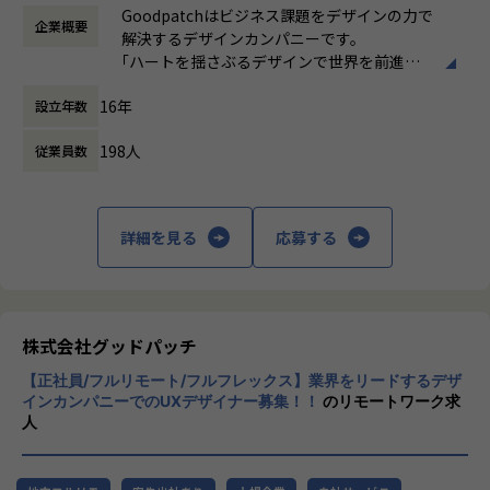
れば、当日2時間、翌日10時間のような働き
の企業変革を支援
Goodpatchはビジネス課題をデザインの力で
企業概要
方も可能です。 休憩60分
解決するデザインカンパニーです。
働き方：
フルフレックス制
■募集背景
｢ハートを揺さぶるデザインで世界を前進さ
時間外労働の有無： 有（月平均25時間）
■期待する成果/役割
・UI/UXデザイン支援の領域において業界をリードしてきた
せる｣というビジョンのもと、デザインの力を
休憩時間： 60分
- リードエンジニアとしてデザインとエンジニアリングの接
グッドパッチのケイパビリティを拡張するべく新設された
16年
設立年数
証明するためにUI/UXデザインを強みとした
続を行い成果を出す
「プロダクトグロース」組織において、「プロダクトマネー
新規事業の立ち上げや、企業のデザイン戦略
- テックリードとして最適な技術選定、アーキテクチャの設
ジャー」ポジションを新たに募集します。
198人
従業員数
立案、デザイン組織構築支援などを行い、 デ
計、機能実装を行う
・「UXデザイン」を強みとしながらプロダクトや事業の成長
ザインの価値向上を目指しています。
- 外部の開発パートナーと協力し、チームの課題解決やプロ
をリードする役割として、クライアント企業と伴走し、「デ
東京のほかにも、フルリモートのデザインチ
ダクトの品質向上を行う
ザイン×ビジネス」を自身の強みとしてキャリア構築してい
ームGoodpatch Anywhereという拠点があり
- テックブログやイベント登壇などでの定期的な発信を行
詳細を見る
応募する
きたい方はぜひご応募ください。
ます。
い、グッドパッチのエンジニアのプレゼンス向上を行う
得意とするのはUI/UXデザインですが、領域
■業務内容
に制限はありません。クライアントのビジネ
■働くチーム
プロダクトマネージャーは、クライアントのプロダクトビジ
スサイドとデザインをつなぎ、事業やプロダ
株式会社グッドパッチ
【価値観】
ョンの実現に向けて、一つのプロダクトに中長期的に関わり
クト、組織づくりを戦略的に支援するほか、
私たちは優れたデザインを実現するためには、優れたエンジ
ながら、デザインの力でビジネス成果をもたらすことを目指
【正社員/フルリモート/フルフレックス】業界をリードするデザ
事業会社として自社サービスやプロダクトの
ニアリングが必要だと考えています。どんなに良いユーザー
します。
インカンパニーでのUXデザイナー募集！！
のリモートワーク求
開発、スタートアップへの投資など、多彩に
体験を考えても、どんなに良いユーザーインターフェイスを
人
関わる領域はソフトウェア開発、マーケティング、カスタマ
展開しています。
設計しても、それを実現するためのエンジニアリングが疎か
ーサクセス、セールスと多岐に渡り、領域を横断して事業・
になっていれば、ユーザーに価値を届けることはできませ
サービスを成長させることに責任を持ちます。
ん。