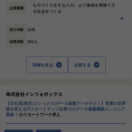
時間外労働の有無： 有（月平均16時間）
事業のグロースにあたって必要不可決な超重要ポストをお
かと考え、「ビジネス力のあるものづくり集
ものづくりをする人が、より価値を発揮でき
企業概要
休憩時間： 60分
任せします。
【事業内容】
団」をつくっていこうとビットエーを創業、
る社会をつくる
- 中短期的にエンジニアマネジメントやCTO、VPoEなどの上
2022年4月に新設されたアドバンストテクノロジーユニッ
順調な成長を続け現在に至っています。
位レイヤーを目指していただきたく考えております。
ト。当方はより技術的難易度の高い案件に挑戦していく、エ
【Vission】
ンジニア限定の少数精鋭部隊です。
16年
【Mission】
設立年数
ビットエーは「ものづくりをする人が、より
【業務の変更の範囲】
これまでのビットエーにはなかった領域を切り開き、組織全
ビットエーのミッションは、クライアントの
価値を発揮できる社会をつくる」ことを目指
全ての業務への配置転換あり
体の開発品質と開発体験の向上を目指しています。
300人
従業員数
デジタル領域の課題を解決し、事業成長を加
し、日々進化を続けています。
発足して半年ほどですが、既に高難易度の案件を多数獲得
速させることです。そのため、「クリエイテ
（GraphQL案件など）。また既存レガシープロダクトのリプ
ィブ」、「エンジニアリング」、「マーケテ
もともと日本は自動車をはじめとする多くの
レイス案件やアーキテクチャ設計も受注するなど、案件の
ィング」、それぞれの領域でプロフェッショ
「ものづくり」領域で世界をリードしてきま
詳細を見る
応募する
幅・量ともに想定以上の成長速度を実現しています。
ナル集団を形成しています。
した。しかし残念なことに、今の日本から世
この勢いをさらに加速させるため、我々と共創してくださる
界を変えるほどのインターネットビジネスは
仲間を募集しております。
どの領域のビジネスであれ、デジタル戦略の
生まれてはいません。理由のひとつとして、
立案とデジタル施策の実行は必要不可欠にな
日本では「ものづくり」側と「ビジネス」側
【職務内容】
っており、今後もデジタル領域において専門
の距離が遠すぎるという点が挙げられます。
株式会社インフォボックス
当ポジションでは、開発ディレクターとして以下の業務をお
性が高い人材は重宝されていきます。
任せいたします。
【正社員/東京/フレックス/データ基盤アーキテクト】営業の世界
このトレンドとして上昇していくデジタル領
「ものづくり」側は多段請け構造で受注する
※変更範囲：全ての業務への配置転換あり
観を変えるITスタートアップ企業でのデータ基盤構築エンジニア
域の「ものづくり」の価値に加え、次の4つ
ことが多いため、ビジネスモデルを俯瞰して
募集！
のリモートワーク求人
の方針で価値を高めていこうとしています。
見たり、ビジネス課題を自分ごととして捉え
・SPAで構築されたシステムのエンハンス
るのがむずかしい。逆に「ビジネス」側は作
・SPAで構築する新規システムの開発ディレクション
1. エンドクライアントとの直接取引
り手側に発注する立場上、ICTリテラシーを