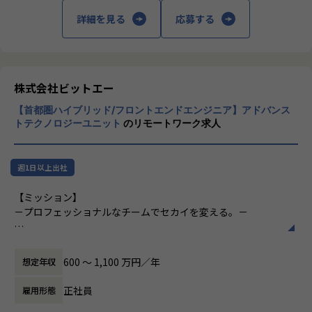
デジタル領域の課題を解決し、事業成長を加
これまで以上にプロダクトにおけるデータ活用の重要性が高
・大型モニター支給
速させることです。そのため、「クリエイテ
詳細を見る
応募する
まる中、データ基盤を事業成長の推進装置にできるアーキテ
・資格取得支援制度
ィブ」、「エンジニアリング」、「マーケテ
クトの存在が必要不可欠になってきました。
・書籍購入制度（技術書は会社で購入）
ィング」、それぞれの領域でプロフェッショ
・マネジャーとの定期面談
ナル集団を形成しています。
お任せしたい役割とミッション
・セミナー参加の費用負担 など
自社プロダクト「infobox」のデータ基盤は、まさにサービ
株式会社ビットエー
どの領域のビジネスであれ、デジタル戦略の
スの心臓部。
【業務の変更の範囲】
立案とデジタル施策の実行は必要不可欠にな
【首都圏ハイブリッド/フロントエンドエンジニア】アドバンス
スケーラブルなデータアーキテクチャを設計・構築し、事業
全ての業務への配置転換あり
っており、今後もデジタル領域において専門
トテクノロジーユニット
のリモートワーク求人
や各チームの意思決定を、データと仕組みで“前に進める”存
性が高い人材は重宝されていきます。
在としてご活躍いただきます。
このトレンドとして上昇していくデジタル領
域の「ものづくり」の価値に加え、次の4つ
週1日以上出社
高い実装スキルはもちろん、「この設計や選定が、データの
の方針で価値を高めていこうとしています。
価値/成長につながるか？」という広い視点から、プロダクト
【ミッション】
やビジネスの変化に応じた最適な仕組みを構想・実現できる
1. エンドクライアントとの直接取引
－プロフェッショナルなチームでセカイを変える。－
力を求めています。
2. 中長期的な課題解決、サービスグロース支
援案件に注力
テクノロジーは想像以上のスピードで進化しています。
特にこのポジションでは、既存の要件や依頼に応えるだけで
3. ビジネス人材の積極採用
これまでは、〈ビジネス領域〉に精通したリーダーが企業を
なく、「そもそもこの要件でよいのか？」という問いから始
600 〜 1,100 万円／年
想定年収
4. 案件バリエーションの構築
牽引していくことがスタンダードでした。しかしながら、昨
め、技術・構造・ユーザー価値の観点から再定義する姿勢を
今テクノロジーやクリエイティブなどの〈専門領域〉に軸足
正社員
重視しています。
雇用形態
私たちの専門性を高めていくためには、案件
を置いたリーダーが、新しいサービスを創造し、世界的企業
のバリエーションが重要であり、そのために