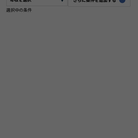
選択中の条件
CTO
VPoE
テックリード
ITコンサルタント
ITアーキテクト
プロジェクトマネージャー
プロダクトマネージャー
スクラムマスター