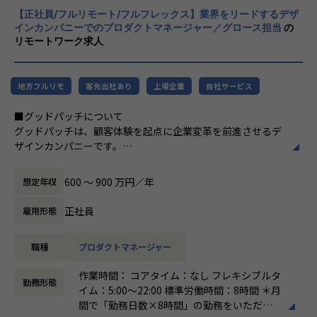
クト、組織づくりを戦略的に支援するほか、
協力してプロダクトの企画から開発まで幅広く業務に関わり
3. ビジネス人材の積極採用
【正社員/フルリモート/フルフレックス】業界をリードするデザ
事業会社として自社サービスやプロダクトの
ます。
インカンパニーでのプロダクトマネージャー／グロース担当
4. 案件バリエーションの構築
の
開発、スタートアップへの投資など、多彩に
案件化する前の商談フェーズでは、クライアントの課題をヒ
リモートワーク求人
展開しています。
アリングし、セールスやデザイナーと一緒に最適なソリュー
私たちの専門性を高めていくためには、案件
ションを検討します。案件開始後の企画のフェーズでは、技
のバリエーションが重要であり、そのために
術的な観点からデザイナーにフィードバックしたり、開発に
地方フルリモ
は一定の規模感が必要だと考えています。
客先出社あり
上場企業
自社サービス
接続するための要件定義や技術選定をリードします。開発フ
様々な業界、サービス、事業フェーズ、技術
ェーズでは自身も実装に入り込みながら開発全体の進行管理
■グッドパッチについて
仕様…と多くの案件バリエーションがあるこ
や品質管理などを行います。
グッドパッチは、顧客体験を起点に企業変革を前進させるデ
とで専門性を高める機会が増え、ものづくり
また、グッドパッチと共創していただける開発パートナーと
ザインカンパニーです。
屋として多様なキャリアパスを選択できる組
の関係性構築や新たな開発パートナーの開拓にも携わってい
デザインパートナー事業では、グッドパッチならびにフルリ
織を目指しています。
ただきます。
モートデザイン組織「Goodpatch Anywhere」により、新規
600 〜 900 万円／年
想定年収
事業の立ち上げ、既存事業のリニューアル、企業のデザイン
また、2020年3月には初の海外進出となるベ
戦略立案、デザイン組織構築支援などを行い、大企業からス
トナム拠点の立上げを実施し、同年12月には
正社員
雇用形態
■これからやりたいこと
タートアップまで企業が持つビジネス課題をデザインで解決
ビットエー初の自社プロダクトのリリースも
- 開発パートナーと連携してフロントからバックエンドまで
しています。
控えており、多方面での事業展開を進めてい
一気通貫でのプロダクト開発
職種
プロダクトマネージャー
デザインプラットフォーム事業では、デザイン人材のキャリ
ます。
- AIやデータ活用などテクノロジーを活用したソリューショ
ア支援サービス「ReDesigner」、デザイナーを目指す学生
作業時間： コアタイム：なし フレキシブルタ
ンの提案
向け就活プラットフォーム「ReDesigner for Student」、オ
勤務形態
イム：5:00～22:00 標準労働時間：8時間 ＊月
- 品質とスピードを高めるアジャイルな組織づくりの支援
ンラインホワイトボード「Strap」を提供し、デザインによ
間で「勤務日数×8時間」の勤務をいただけ
- 複雑で難易度の高い大手企業のDXを推進し、クライアント
る価値創造に取り組んでいます。