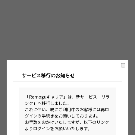
固定時間制（9時～18時、10時～19時など）
フレックス制（コアタイムあり）
フルフレックス制
裁量労働制
語学・国籍から探す
英語力必須
サービス移行のお知らせ
英語力尚可（英語活用環境あり）
外国籍の方OK
「Remoguキャリア」は、新サービス「リラ
シク」へ移行しました。
これに伴い、既にご利用中のお客様には再ロ
グインの手続きをお願いしております。
お手数をおかけいたしますが、以下のリンク
よりログインをお願いいたします。