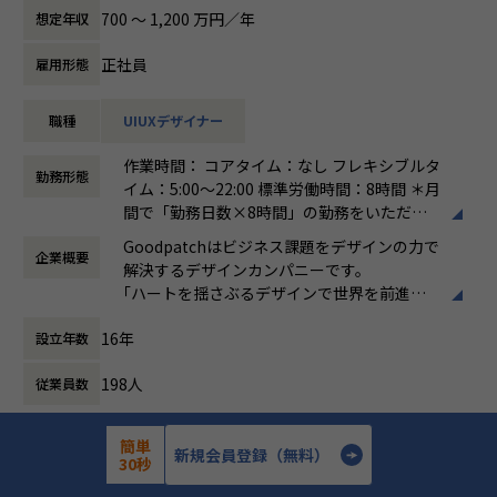
ビューに同席したり、UIデザインへのフィードバックを実施
モートデザイン組織「Goodpatch Anywhere」により、新規
ライアント内のオペレーションやカルチャーの設計などにも
700 〜 1,200 万円／年
想定年収
したりといった関わり方もできます。 「チーム全員でデザイ
事業の立ち上げ、既存事業のリニューアル、企業のデザイン
力を入れています。クライアントの事業成長にコミットし、
ンする」ことが共通認識としてあるため、ただ言われたもの
戦略立案、デザイン組織構築支援などを行い、大企業からス
細部のあらゆる体験までを一貫してデザインしきることを目
正社員
雇用形態
を作るだけでなく、デザイナーとフラットに議論しながら、
タートアップまで企業が持つビジネス課題をデザインで解決
指している点が特徴です。
ユーザーの課題解決とクライアントの事業成長に泥臭く向き
しています。
職種
UIUXデザイナー
合える環境です。
デザインプラットフォーム事業では、デザイン人材のキャリ
このような活動の中で、GoodpatchのUXデザイナーならで
ア支援サービス「ReDesigner」、デザイナーを目指す学生
はの成長環境があります。
作業時間： コアタイム：なし フレキシブルタ
【豊富なデザインのナレッジ】
向け就活プラットフォーム「ReDesigner for Student」、オ
● 日本を代表する大企業やスタートアップの新規事業やフル
勤務形態
イム：5:00～22:00 標準労働時間：8時間 ＊月
グッドパッチのデザイナーやエンジニアは多様なバックグラ
ンラインホワイトボード「Strap」を提供し、デザインによ
リニューアルを数多く手がける経験を積むことができる
間で「勤務日数×8時間」の勤務をいただけ
ウンド・得意領域を持っており、経験年数や肩書きにとらわ
る価値創造に取り組んでいます。
● クライアントの経営メンバーや事業責任者の方々と対等に
れば、当日2時間、翌日10時間のような働き
れず、互いに学び合う文化を作っています。個人・プロジェ
協働するプレッシャーとスピード感の中で成長ができる
Goodpatchはビジネス課題をデザインの力で
企業概要
方も可能です。 休憩60分
クトのノウハウやナレッジは社内ツールにて蓄積・展開され
● 多様な業種・企業規模のクライアントのユーザー課題や組
解決するデザインカンパニーです。
働き方：
フルフレックス制
ており、メンバーはいつでもアクセスできる環境がありま
■仕事についての詳細
織文化に触れる事で自身の知見を増やすことができる
｢ハートを揺さぶるデザインで世界を前進さ
時間外労働の有無： 有（月平均25時間）
す。また、チームは固定ではなくプロジェクトごとに組成さ
Goodpatchは2011年の創業以来、デザインカンパニーとし
● 30名を超えるGoodpatchのUXデザイナーチームの組織づ
せる｣というビジョンのもと、デザインの力を
休憩時間： 60分
れ、知見の異なるメンバー間での切磋琢磨や、新しいチャレ
て業界をリードし、日本を代表する大企業から、スタートア
くりやメンバー育成に携わることができる
16年
設立年数
証明するためにUI/UXデザインを強みとした
ンジを促しています。
ップ・地方自治体など、多彩なクライアントのデザインパー
新規事業の立ち上げや、企業のデザイン戦略
トナーとして、多くの事業・サービスの体験をデザインして
もちろん入社後に安心して働いていただけるよう、様々なサ
198人
従業員数
立案、デザイン組織構築支援などを行い、 デ
【新たな事業や組織づくりの経験】
きました。
ポートの仕組みがあります。
ザインの価値向上を目指しています。
グッドパッチは2020年に東証マザーズに上場し、新たなフェ
その中でもUXデザイナーは、クライアントとのプロジェクト
UXデザイナーだけでなく他の職種のメンバーとのランチや1
東京のほかにも、フルリモートのデザインチ
簡単
ーズに差し掛かっています。今後はさらなる発展に向けて、
における中心的な存在として、ユーザーや社会・マーケット
on1を通して交流を広げていただいたり、UXデザインについ
新規会員登録（無料）
ームGoodpatch Anywhereという拠点があり
30秒
詳細を見る
応募する
デザインの力でクライアント企業の変革を支援するとともに
の課題を解決し、新しい価値を創出するために、以下のよう
ての研修や、様々なプロジェクトにおけるナレッジシェアを
ます。
新たな事業の創出も行なっていきます。しかし、グッドパッ