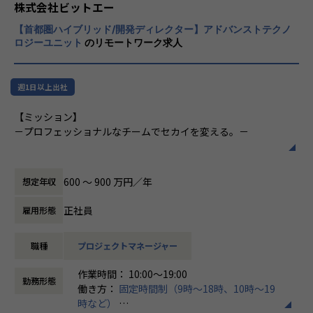
の距離が遠すぎるという点が挙げられます。
株式会社ビットエー
そのうえで、社内でCTO候補・エンジニアマネージャーの育
【首都圏ハイブリッド/開発ディレクター】アドバンストテクノ
「ものづくり」側は多段請け構造で受注する
成プログラムを検討し、上位レイヤーのエンジニアメンバー
ロジーユニット
のリモートワーク求人
ことが多いため、ビジネスモデルを俯瞰して
を輩出することで、テック組織の拡張を志向しています。こ
見たり、ビジネス課題を自分ごととして捉え
のような背景を基に、入社後のキャリアップを目指す幹部候
るのがむずかしい。逆に「ビジネス」側は作
補のエンジニアメンバーを募集しています。
週1日以上出社
り手側に発注する立場上、ICTリテラシーを
向上させる機会に恵まれないことが大きなネ
【業務内容】
【ミッション】
ックになっていると考えています。
既存のSIプロジェクトにおけるテックリードとして、プロジ
－プロフェッショナルなチームでセカイを変える。－
ェクトにおける開発リード、上流工程(要件定義・顧客折衝・
創業メンバーである吉田と橋本は、学生時代
企画・技術選定等)をお任せします。
テクノロジーは想像以上のスピードで進化しています。
にインターネットアーキテクチャやコンピュ
これまでは、〈ビジネス領域〉に精通したリーダーが企業を
ータサイエンスを専攻し、自らWebサービス
600 〜 900 万円／年
想定年収
同時に、ビットエーのテック組織における組織課題解決に向
牽引していくことがスタンダードでした。しかしながら、昨
を運用していく中でビジネスの難しさを学び
けた横断的な取り組みにも参加いただきたく考えておりま
今テクノロジーやクリエイティブなどの〈専門領域〉に軸足
ました。また社会人として事業会社で働くこ
正社員
雇用形態
す。
を置いたリーダーが、新しいサービスを創造し、世界的企業
とで「ものづくり」との距離感を実感しまし
※変更範囲：全ての業務への配置転換あり
に導くケースが多く生まれています。
た。
職種
プロジェクトマネージャー
【ポジションの魅力】
私たちは、〈専門領域〉のプロフェッショナルとしてビジネ
「ものづくり」をする人が「ビジネス」を理
作業時間： 10:00～19:00
- 非常にスピード感を持った意思決定と、柔軟性を兼ね備え
ス課題に向き合い、テクノロジーとクリエイティブから生み
解することで、ビジネスにとって価値がある
勤務形態
働き方：
固定時間制（9時～18時、10時～19
た社風です
出されるアイデアで企業成長に寄与し、パートナーとして、
ものを生むことができ、結果としてものづく
時など）
- テクノロジードメイン全般を広くお任せしていくと共に、
ともに発展することを目指します。
りをする人の価値向上につながるのではない