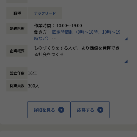
大手クライアントのデジタル領域の課題を解決するためのソ
リューションを提供する事業。WEBサービスの制作/運用・
職種
テックリード
グロースのための企画・設計・実装を得意領域としており、
大手クライアントの事業担当者と膝を突き合わせて議論しな
作業時間： 10:00～19:00
がら、事業課題を解決するためのサイト施策の設計/実装を行
勤務形態
働き方：
固定時間制（9時～18時、10時～19
うことで、事業課題を解決するパートナーとして信頼/評価を
時など）
得ています。
時間外労働の有無： 有（月平均16時間）
ものづくりをする人が、より価値を発揮でき
企業概要
休憩時間： 60分
○ourly事業（ourly株式会社）
る社会をつくる
ourlyは、組織の目線を合わせて従業員エンゲージメントを
高めていくための社内コミュニケーションサービス。自社初
【Vission】
のSaaS事業として、これまでのクライアントワークで培った
16年
設立年数
ビットエーは「ものづくりをする人が、より
UI/UX設計力と開発力を用いてプロダクト開発しています。
価値を発揮できる社会をつくる」ことを目指
300人
従業員数
し、日々進化を続けています。
【募集背景】
これまでビットエーは、特にフロントエンド領域に強みをも
もともと日本は自動車をはじめとする多くの
つテクノロジーソリューションベンダーとして成長を継続し
「ものづくり」領域で世界をリードしてきま
詳細を見る
応募する
てきました。今後更なる成長を目指すうえで、
した。しかし残念なことに、今の日本から世
①市場の競争性激化や技術動向の変化に適応していく
界を変えるほどのインターネットビジネスは
②それに対応できる社内のエンジニアの育成や全社のケイパ
生まれてはいません。理由のひとつとして、
ビリティ拡大
日本では「ものづくり」側と「ビジネス」側
を継続的にブラッシュアップし続ける必要があります。