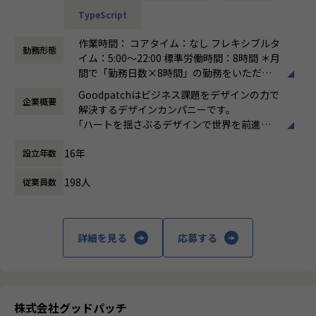
団」をつくっていこうとビットエーを創業、
・不定期開催ハッカソン
TypeScript
順調な成長を続け現在に至っています。
・CodeGrid/WebDBPress購読
■募集背景
・ハイスペックMac支給（Apple M1 Max mem:64GB)
作業時間： コアタイム：なし フレキシブルタ
近年、グッドパッチへ依頼される案件の幅はプロダクト・サ
【Mission】
勤務形態
・大型モニター支給
イム：5:00～22:00 標準労働時間：8時間 ＊月
ービスデザインから戦略・組織デザインへと拡大しており、
ビットエーのミッションは、クライアントの
・資格取得支援制度
間で「勤務日数×8時間」の勤務をいただけ
昨今では大手企業の新規事業立ち上げやDX推進など、複雑で
デジタル領域の課題を解決し、事業成長を加
・書籍購入制度（技術書は会社で購入）
れば、当日2時間、翌日10時間のような働き
規模の大きいプロジェクトのご相談も増えてきました。
速させることです。そのため、「クリエイテ
Goodpatchはビジネス課題をデザインの力で
・マネジャーとの定期面談
企業概要
方も可能です。 休憩60分
グッドパッチはこれまでデジタルプロダクトのデザインを支
ィブ」、「エンジニアリング」、「マーケテ
解決するデザインカンパニーです。
・セミナー参加の費用負担 など
働き方：
フルフレックス制
援してきました。しかし、昨今の新規事業開発においては、
ィング」、それぞれの領域でプロフェッショ
｢ハートを揺さぶるデザインで世界を前進さ
時間外労働の有無： 有（月平均25時間）
新たな体験を生み出すためには最新のテクノロジーを活用し
ナル集団を形成しています。
せる｣というビジョンのもと、デザインの力を
【業務の変更の範囲】
休憩時間： 60分
たり、企業のデータを活用するためのシステム構築など、技
16年
設立年数
証明するためにUI/UXデザインを強みとした
全ての業務への配置転換あり
術的な視点が欠かせません。
どの領域のビジネスであれ、デジタル戦略の
新規事業の立ち上げや、企業のデザイン戦略
「デザインの力を証明する」ためには、手段にとらわれずに
立案とデジタル施策の実行は必要不可欠にな
198人
従業員数
立案、デザイン組織構築支援などを行い、 デ
幅広い視点から課題解決に取り組み続けることが必要です。
っており、今後もデジタル領域において専門
ザインの価値向上を目指しています。
こうした事業の拡大を背景に、リードエンジニアとして活躍
性が高い人材は重宝されていきます。
東京のほかにも、フルリモートのデザインチ
いただける人材を募集します。
このトレンドとして上昇していくデジタル領
ームGoodpatch Anywhereという拠点があり
詳細を見る
応募する
域の「ものづくり」の価値に加え、次の4つ
ます。
の方針で価値を高めていこうとしています。
■業務内容
得意とするのはUI/UXデザインですが、領域
グッドパッチのリードエンジニアは、クライアントワークに
1. エンドクライアントとの直接取引
に制限はありません。クライアントのビジネ
おいて新規事業の立ち上げやサービスリニューアルなどの案
2. 中長期的な課題解決、サービスグロース支
スサイドとデザインをつなぎ、事業やプロダ
株式会社グッドパッチ
件を担当し、上流の段階からUXデザイナーやUIデザイナーと
援案件に注力