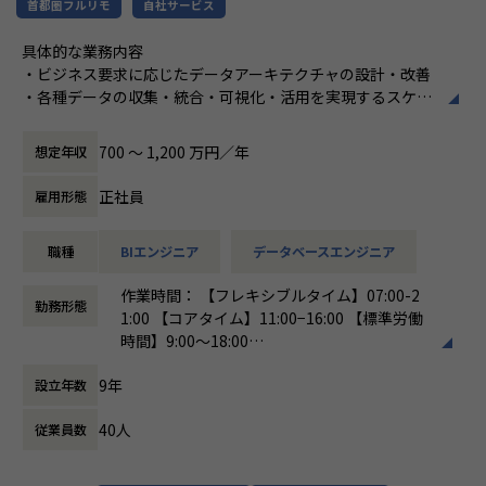
首都圏フルリモ
自社サービス
2. 中長期的な課題解決、サービスグロース支
向上させる機会に恵まれないことが大きなネ
【仕事内容の例】
援案件に注力
ックになっていると考えています。
具体的な業務内容
・アパレル系社内システムのSPA開発(フロントエンド/バッ
3. ビジネス人材の積極採用
・ビジネス要求に応じたデータアーキテクチャの設計・改善
クエンド）
4. 案件バリエーションの構築
創業メンバーである吉田と橋本は、学生時代
・各種データの収集・統合・可視化・活用を実現するスケー
・リモートワーク用の業務システムのSPA開発
にインターネットアーキテクチャやコンピュ
ラブルな基盤構築と運用
・飲食のテーブルオーダーシステムのSPA開発
私たちの専門性を高めていくためには、案件
ータサイエンスを専攻し、自らWebサービス
・現行システムの課題分析と、将来を見据えた改善提案
・飲料系ECシステムの刷新開発
のバリエーションが重要であり、そのために
を運用していく中でビジネスの難しさを学び
700 〜 1,200 万円／年
想定年収
・新技術・新手法の調査・提案・PoC
・HR系システムのSPA開発
は一定の規模感が必要だと考えています。
ました。また社会人として事業会社で働くこ
・データガバナンス・セキュリティの方針検討と施策設計
など
様々な業界、サービス、事業フェーズ、技術
とで「ものづくり」との距離感を実感しまし
正社員
雇用形態
（ご経験に応じて）
仕様…と多くの案件バリエーションがあるこ
た。
【主な取引先】※全体の9割が直案件
とで専門性を高める機会が増え、ものづくり
職種
BIエンジニア
データベースエンジニア
担当領域
ZOZO / harmo / Cookbiz / 三菱地所 / サントリーウェルネス
屋として多様なキャリアパスを選択できる組
「ものづくり」をする人が「ビジネス」を理
プロダクト開発全般
/ パーソルキャリア / LINE / 日本経済新聞社 / エイベックス /
織を目指しています。
解することで、ビジネスにとって価値がある
作業時間： 【フレキシブルタイム】07:00-2
データ基盤を中心に、プロダクト全体の開発・設計にも連携
NTTコミュニケーションズ他、多数
勤務形態
ものを生むことができ、結果としてものづく
1:00 【コアタイム】11:00−16:00 【標準労働
しながら関与。
また、2020年3月には初の海外進出となるベ
りをする人の価値向上につながるのではない
時間】9:00〜18:00
“機能”としてつくるのではなく、“価値”として届けるための
【働く環境】
トナム拠点の立上げを実施し、同年12月には
かと考え、「ビジネス力のあるものづくり集
働き方：
フレックス制（コアタイムあり）
設計思考を重視しています。
・リモートワーク可
ビットエー初の自社プロダクトのリリースも
団」をつくっていこうとビットエーを創業、
9年
設立年数
時間外労働の有無： 有（月平均5時間）
・社内勉強会『ENGINE』(現在50回以上開催)
控えており、多方面での事業展開を進めてい
順調な成長を続け現在に至っています。
休憩時間： 60分
採用背景
・週次のコードレビュー会、輪読会
ます。
40人
従業員数
2024年にプレシリーズAで16.5億円の資金調達を完了し、新
・不定期開催ハッカソン
【Mission】
規事業戦略とプロダクト構想が固まった現在、infoboxは次
・CodeGrid/WebDBPress購読
ビットエーのミッションは、クライアントの
なるグロースフェーズへと移行しています。
・ハイスペックMac支給（Apple M1 Max mem:64GB)