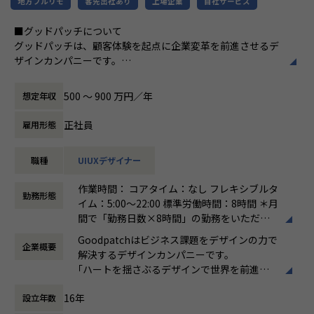
クライアントとのグロースプロジェクトを牽引するリーダー
地方フルリモ
客先出社あり
上場企業
自社サービス
デザインとエンジニアリングについて真剣に考えるメンバー
として、戦略立案から改善施策の実行まで一気通貫で関わる
と共に、新しい視点や発想でものづくりに取り組んでくださ
■グッドパッチについて
経験を得ることができます。
る仲間を募集しています。
グッドパッチは、顧客体験を起点に企業変革を前進させるデ
ザインカンパニーです。
・プロダクトロードマップ策定支援
【特徴】
デザインパートナー事業では、グッドパッチならびにフルリ
・プロダクトビジョン策定支援
エンジニアチームは現在10名弱のエンジニアで構成されてお
モートデザイン組織「Goodpatch Anywhere」により、新規
・KGI/NSM/KPI策定支援
500 〜 900 万円／年
想定年収
り、新卒および中途入社したメンバーで、30〜40代が中心で
事業の立ち上げ、既存事業のリニューアル、企業のデザイン
・ユーザー価値定義支援
す。デザイナー出身で現在エンジニアとして働いているメン
戦略立案、デザイン組織構築支援などを行い、大企業からス
・プロダクト改善企画提案 など
正社員
雇用形態
バーもいるなど、デザインへの関心や知識が高いのはグッド
タートアップまで企業が持つビジネス課題をデザインで解決
パッチならではです。
しています。デザインプラットフォーム事業では、デザイン
職種
UIUXデザイナー
日々技術に関する情報収集や発信も行っており、最近はチー
人材のキャリア支援サービス「ReDesigner」、デザイナー
■職務の魅力
ムメンバーが執筆した技術本も発売されました。
を目指す学生向け就活プラットフォーム「ReDesigner for S
・プロジェクトリーダーも兼務していただくため、プロジェ
作業時間： コアタイム：なし フレキシブルタ
tudent」、オンラインホワイトボード「Strap」を提供し、
クトの実施内容の検討やクライアントとのコミュニケーショ
勤務形態
イム：5:00～22:00 標準労働時間：8時間 ＊月
【今後】
デザインによる価値創造に取り組んでいます。
ン等も裁量を持って実行できます。
間で「勤務日数×8時間」の勤務をいただけ
これまでグッドパッチはデザイナーとエンジニアが密に連携
・グッドパッチのプロダクトマネージャーの強みであるUXデ
れば、当日2時間、翌日10時間のような働き
を取りながら、良いものづくりに向き合ってきました。今後
ザインを自身の強みとすることができます。実際のプロジェ
Goodpatchはビジネス課題をデザインの力で
企業概要
方も可能です。 休憩60分
もユーザーにとって価値のあるプロダクトを生み出すために
■募集背景、業務内容
クト内で行われたペルソナ策定や提供価値の仮説検証等のUX
解決するデザインカンパニーです。
働き方：
フルフレックス制
品質向上に対する取り組みを続けていきます。
Goodpatchは2011年の創業以来、デザインカンパニーとし
領域のナレッジが豊富に蓄積されており、学ぶことができま
｢ハートを揺さぶるデザインで世界を前進さ
時間外労働の有無： 有（月平均25時間）
一方で、AIによる技術革新も起きており、将来に向けて自分
て業界をリードし、日本を代表する大企業から、スタートア
す。
せる｣というビジョンのもと、デザインの力を
休憩時間： 60分
たちも変化し続けなければなりません。そのためには実装技
ップ・地方自治体など、多彩なクライアントのデザインパー
・クライアントワークでの業務のため、複数のプロダクト開
16年
設立年数
証明するためにUI/UXデザインを強みとした
術だけでなく、開発全体のディレクションも担うリードエン
トナーとして、多くの事業・サービスの体験をデザインして
発組織にジョインしグロースに導く経験を短期間で積むこと
新規事業の立ち上げや、企業のデザイン戦略