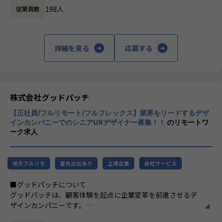
ジニアの重要性は今後高まるだろうと考えています。
きました。
ができます。
198人
従業員数
立案、デザイン組織構築支援などを行い、 デ
グッドパッチのエンジニア組織はまだまだ小規模であるた
その中でもUXデザイナーは、クライアントとのプロジェクト
ザインの価値向上を目指しています。
め、社外の開発パートナーと連携しながら、新たな体験や感
における中心的な存在として、ユーザーや社会・マーケット
【業務の変更の範囲】
東京のほかにも、フルリモートのデザインチ
動を生み出すプロダクトの開発事例を創出していきたいと考
の課題を解決し、新しい価値を創出するために、以下のよう
当社における各種業務全般
ームGoodpatch Anywhereという拠点があり
詳細を見る
応募する
えています。
な活動を行っています。
ます。
①プロジェクトにおけるゴールや解くべき問いを言語化し、
得意とするのはUI/UXデザインですが、領域
■得られるもの
旗を立てる
に制限はありません。クライアントのビジネ
【ユーザーとビジネスに泥臭く向き合う経験】
②クライアントと対等に議論し最善のアウトプットを探究す
スサイドとデザインをつなぎ、事業やプロダ
株式会社グッドパッチ
リードエンジニアはクライアントワークを手掛けるDesign D
るために、チームビルドする
クト、組織づくりを戦略的に支援するほか、
ivisionのエンジニアチームに所属します。Design Division
③ユーザーやマーケットなどの多様な観点でリサーチを行
【正社員/フルリモート/フルフレックス】業界をリードするデザ
事業会社として自社サービスやプロダクトの
にはUIデザイナー、UXデザイナー、プロジェクトマネージャ
い、本質的なインサイトを発掘する
インカンパニーでのシニアUXデザイナー募集！！
のリモートワ
開発、スタートアップへの投資など、多彩に
ーなどさまざまな職能のメンバーが所属しており、案件に応
ーク求人
④クライアントとのアイディエーションを通して、革新的な
展開しています。
じて最適なメンバーがアサインされます。 案件の中では、ク
コンセプトを打ち立てる
ライアントの事業課題の解決に向けて最適なソリューション
⑤UIデザイナーとプロトタイプを制作し、ユーザー検証を繰
や技術構成を検討し、戦略から実装部分まで意思決定者と議
り返すことで確度を高める
地方フルリモ
客先出社あり
上場企業
自社サービス
論しながら伴走します。
⑥UIデザイナー・エンジニアと協働し、最高の体験を最高の
■グッドパッチについて
プロダクトに落とし込む
また、実装フェーズ以前の、提供価値設計、UXリサーチ、UI
グッドパッチは、顧客体験を起点に企業変革を前進させるデ
デザインといったデザインフェーズにおいてもデザイナーと
ザインカンパニーです。
特にGoodpatchでは、デジタル領域にとどまらないあらゆる
の連携が多くあります。リードエンジニアがユーザーインタ
デザインパートナー事業では、グッドパッチならびにフルリ
ユーザータッチポイントの体験設計や、体験の背後にあるク