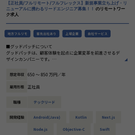
・ボトルネック課題解決
援案件に注力
【正社員/フルリモート/フルフレックス】新規事業立ち上げ・リ
「ものづくり」側は多段請け構造で受注する
・アプリケーションの監視及び必要があればチューニング
3. ビジネス人材の積極採用
ニューアルに携わるリードエンジニア募集！！
のリモートワー
ことが多いため、ビジネスモデルを俯瞰して
・プロジェクト、チームの課題抽出及び解決
ク求人
4. 案件バリエーションの構築
見たり、ビジネス課題を自分ごととして捉え
・チームでの技術的アプローチ
るのがむずかしい。逆に「ビジネス」側は作
私たちの専門性を高めていくためには、案件
り手側に発注する立場上、ICTリテラシーを
【仕事内容の例】
のバリエーションが重要であり、そのために
地方フルリモ
客先出社あり
上場企業
自社サービス
向上させる機会に恵まれないことが大きなネ
・リクルートAirシリーズ各サービスのSPA開発(airレジ /air
は一定の規模感が必要だと考えています。
ックになっていると考えています。
ペイ / air SHIFT /airワーク)
■グッドパッチについて
様々な業界、サービス、事業フェーズ、技術
・医療系サービス(harmo)の開発(フロントエンド/バックエ
グッドパッチは、顧客体験を起点に企業変革を前進させるデ
仕様…と多くの案件バリエーションがあるこ
創業メンバーである吉田と橋本は、学生時代
ンド）
ザインカンパニーです。
とで専門性を高める機会が増え、ものづくり
にインターネットアーキテクチャやコンピュ
・リモートワーク用の業務システムのSPA開発
デザインパートナー事業では、グッドパッチならびにフルリ
屋として多様なキャリアパスを選択できる組
ータサイエンスを専攻し、自らWebサービス
など
モートデザイン組織「Goodpatch Anywhere」により、新規
織を目指しています。
を運用していく中でビジネスの難しさを学び
650 〜 850 万円／年
想定年収
事業の立ち上げ、既存事業のリニューアル、企業のデザイン
ました。また社会人として事業会社で働くこ
【主な取引先】※全体の9割が直案件
戦略立案、デザイン組織構築支援などを行い、大企業からス
また、2020年3月には初の海外進出となるベ
とで「ものづくり」との距離感を実感しまし
正社員
雇用形態
ZOZO / harmo / Cookbiz / 三菱地所 / サントリーウェルネス
タートアップまで企業が持つビジネス課題をデザインで解決
トナム拠点の立上げを実施し、同年12月には
た。
/ パーソルキャリア / LINE / 日本経済新聞社 / エイベックス /
しています。
ビットエー初の自社プロダクトのリリースも
NTTコミュニケーションズ他、多数
職種
テックリード
デザインプラットフォーム事業では、デザイン人材のキャリ
控えており、多方面での事業展開を進めてい
「ものづくり」をする人が「ビジネス」を理
ア支援サービス「ReDesigner」、デザイナーを目指す学生
ます。
解することで、ビジネスにとって価値がある
【働く環境】
向け就活プラットフォーム「ReDesigner for Student」、オ
開発経験
ものを生むことができ、結果としてものづく
Android(Java)
Kotlin
Next.js
・リモートワーク可
ンラインホワイトボード「Strap」を提供し、デザインによ
りをする人の価値向上につながるのではない
・社内勉強会『ENGINE』(現在50回以上開催)
る価値創造に取り組んでいます。
Node.js
Objective-C
Swift
かと考え、「ビジネス力のあるものづくり集
・週次のコードレビュー会、輪読会