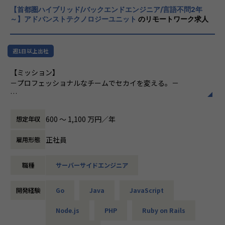
業務をお任せいたします。
【首都圏ハイブリッド/バックエンドエンジニア/言語不問2年
「ものづくり」側は多段請け構造で受注する
※変更範囲：全ての業務への配置転換あり
～】アドバンストテクノロジーユニット
のリモートワーク求人
ことが多いため、ビジネスモデルを俯瞰して
見たり、ビジネス課題を自分ごととして捉え
・React/Next.js/TypeScriptを用いたSPAの開発
るのがむずかしい。逆に「ビジネス」側は作
・プロジェクト、チームの課題の抽出及び解決
週1日以上出社
り手側に発注する立場上、ICTリテラシーを
向上させる機会に恵まれないことが大きなネ
【仕事内容の例】
【ミッション】
ックになっていると考えています。
・医療系サービス(harmo)の開発(フロントエンド/バックエ
－プロフェッショナルなチームでセカイを変える。－
ンド）
創業メンバーである吉田と橋本は、学生時代
・リモートワーク用の業務システムのSPA開発
テクノロジーは想像以上のスピードで進化しています。
にインターネットアーキテクチャやコンピュ
など
これまでは、〈ビジネス領域〉に精通したリーダーが企業を
ータサイエンスを専攻し、自らWebサービス
600 〜 1,100 万円／年
想定年収
牽引していくことがスタンダードでした。しかしながら、昨
を運用していく中でビジネスの難しさを学び
【主な取引先】※全体の9割が直案件
今テクノロジーやクリエイティブなどの〈専門領域〉に軸足
ました。また社会人として事業会社で働くこ
正社員
雇用形態
ZOZO / harmo / Cookbiz / 三菱地所 / サントリーウェルネス
を置いたリーダーが、新しいサービスを創造し、世界的企業
とで「ものづくり」との距離感を実感しまし
/ パーソルキャリア / LINE / 日本経済新聞社 / エイベックス /
に導くケースが多く生まれています。
た。
職種
サーバーサイドエンジニア
NTTコミュニケーションズ他、多数
私たちは、〈専門領域〉のプロフェッショナルとしてビジネ
「ものづくり」をする人が「ビジネス」を理
【働く環境】
ス課題に向き合い、テクノロジーとクリエイティブから生み
解することで、ビジネスにとって価値がある
開発経験
Go
Java
JavaScript
・リモートワーク可
出されるアイデアで企業成長に寄与し、パートナーとして、
ものを生むことができ、結果としてものづく
・社内勉強会『ENGINE』(現在50回以上開催)
ともに発展することを目指します。
りをする人の価値向上につながるのではない
Node.js
PHP
Ruby on Rails
・週次のコードレビュー会、輪読会
かと考え、「ビジネス力のあるものづくり集