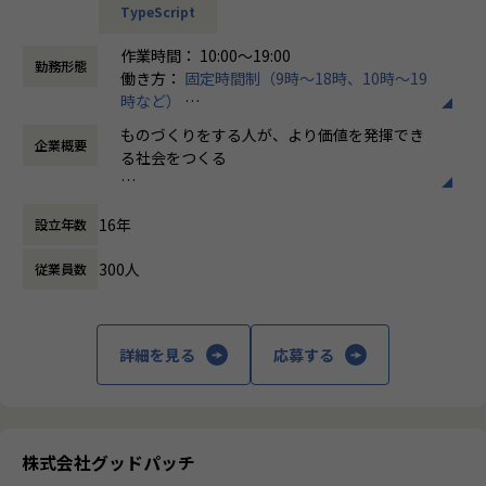
・不定期開催ハッカソン
【事業内容】
TypeScript
団」をつくっていこうとビットエーを創業、
・CodeGrid/WebDBPress購読
2022年4月に新設されたアドバンストテクノロジーユニッ
順調な成長を続け現在に至っています。
作業時間： 10:00～19:00
・ハイスペックMac支給（Apple M1 Max mem:64GB)
ト。当方はより技術的難易度の高い案件に挑戦していく、エ
勤務形態
働き方：
固定時間制（9時～18時、10時～19
・大型モニター支給
ンジニア限定の少数精鋭部隊です。
【Mission】
時など）
・資格取得支援制度
これまでのビットエーにはなかった領域を切り開き、組織全
ビットエーのミッションは、クライアントの
時間外労働の有無： 有（月平均16時間）
・書籍購入制度（技術書は会社で購入）
体の開発品質と開発体験の向上を目指しています。
デジタル領域の課題を解決し、事業成長を加
ものづくりをする人が、より価値を発揮でき
企業概要
休憩時間： 60分
・マネジャーとの定期面談
発足して半年ほどですが、既に高難易度の案件を多数獲得
速させることです。そのため、「クリエイテ
る社会をつくる
・セミナー参加の費用負担 など
（GraphQL案件など）。また既存レガシープロダクトのリプ
ィブ」、「エンジニアリング」、「マーケテ
レイス案件やアーキテクチャ設計も受注するなど、案件の
ィング」、それぞれの領域でプロフェッショ
【Vission】
【業務の変更の範囲】
幅・量ともに想定以上の成長速度を実現しています。
ナル集団を形成しています。
16年
設立年数
ビットエーは「ものづくりをする人が、より
全ての業務への配置転換あり
この勢いをさらに加速させるため、我々と共創してくださる
価値を発揮できる社会をつくる」ことを目指
仲間を募集しております。
どの領域のビジネスであれ、デジタル戦略の
300人
従業員数
し、日々進化を続けています。
立案とデジタル施策の実行は必要不可欠にな
【職務内容】
っており、今後もデジタル領域において専門
もともと日本は自動車をはじめとする多くの
当ポジションでは、バックエンドエンジニアとして以下の業
性が高い人材は重宝されていきます。
「ものづくり」領域で世界をリードしてきま
務をお任せいたします。
詳細を見る
応募する
このトレンドとして上昇していくデジタル領
した。しかし残念なことに、今の日本から世
※変更範囲：全ての業務への配置転換あり
域の「ものづくり」の価値に加え、次の4つ
界を変えるほどのインターネットビジネスは
の方針で価値を高めていこうとしています。
生まれてはいません。理由のひとつとして、
・スクラムチームでのバックエンド開発
日本では「ものづくり」側と「ビジネス」側
・WebAPIの設計開発、アーキテクチャ選定
1. エンドクライアントとの直接取引
の距離が遠すぎるという点が挙げられます。
株式会社グッドパッチ
・RDB設計
2. 中長期的な課題解決、サービスグロース支