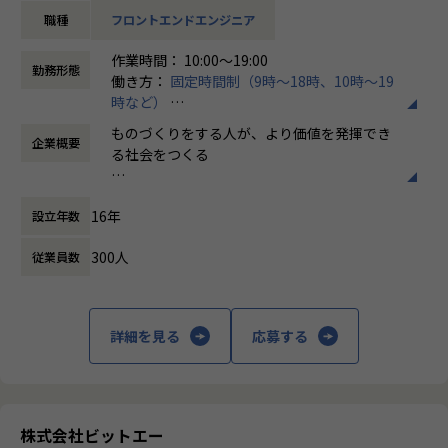
に導くケースが多く生まれています。
プロダクトマネージャーや事業サイドとも議論を重ねなが
は一定の規模感が必要だと考えています。
職種
フロントエンドエンジニア
ら、ユーザー価値・データ構造・技術的実現性を統合的に捉
様々な業界、サービス、事業フェーズ、技術
私たちは、〈専門領域〉のプロフェッショナルとしてビジネ
え、共に価値設計を進めていける“共同立案者”のような立ち
仕様…と多くの案件バリエーションがあるこ
作業時間： 10:00～19:00
ス課題に向き合い、テクノロジーとクリエイティブから生み
勤務形態
位置でのご活躍を期待しています。
とで専門性を高める機会が増え、ものづくり
働き方：
固定時間制（9時～18時、10時～19
出されるアイデアで企業成長に寄与し、パートナーとして、
屋として多様なキャリアパスを選択できる組
時など）
ともに発展することを目指します。
【業務の変更の範囲】
織を目指しています。
時間外労働の有無： 有（月平均16時間）
ものづくりをする人が、より価値を発揮でき
プロダクト開発全般
企業概要
休憩時間： 60分
【事業内容】
る社会をつくる
また、2020年3月には初の海外進出となるベ
2022年4月に新設されたアドバンストテクノロジーユニッ
トナム拠点の立上げを実施し、同年12月には
ト。当方はより技術的難易度の高い案件に挑戦していく、エ
【Vission】
ビットエー初の自社プロダクトのリリースも
ンジニア限定の少数精鋭部隊です。
16年
設立年数
ビットエーは「ものづくりをする人が、より
控えており、多方面での事業展開を進めてい
これまでのビットエーにはなかった領域を切り開き、組織全
価値を発揮できる社会をつくる」ことを目指
ます。
体の開発品質と開発体験の向上を目指しています。
300人
従業員数
し、日々進化を続けています。
発足して半年ほどですが、既に高難易度の案件を多数獲得
（GraphQL案件など）。また既存レガシープロダクトのリプ
もともと日本は自動車をはじめとする多くの
レイス案件やアーキテクチャ設計も受注するなど、案件の
「ものづくり」領域で世界をリードしてきま
詳細を見る
応募する
幅・量ともに想定以上の成長速度を実現しています。
した。しかし残念なことに、今の日本から世
この勢いをさらに加速させるため、我々と共創してくださる
界を変えるほどのインターネットビジネスは
仲間を募集しております。
生まれてはいません。理由のひとつとして、
日本では「ものづくり」側と「ビジネス」側
【職務内容】
の距離が遠すぎるという点が挙げられます。
株式会社ビットエー
当ポジションでは、フロントエンドエンジニアとして以下の