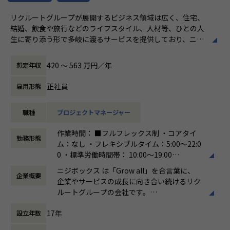
約4,500万人規模のユーザを抱える大規模なメディアを通し
リクルートグループが展開するビジネス領域は広く、住宅、
て業務を経験することは、個人として今後のキャリアアップ
結婚、飲食や旅行などのライフスタイル、人材等、ひとの人
にも繋げていただける大きな成長機会です。
生に寄り添う形で多岐に渡るサービスを提供しており、ニジ
ボックスはグループの一員として、SUUMOやゼクシィ、ホ
共有会や勉強会を通じてさらにスキルアップをしていくこと
ットペッパー、じゃらん、リクナビなどの国内最大級のメデ
ができる体制が整っています。
420 〜 563 万円／年
想定年収
ィアの開発ディレクションに従事する、開発ディレクターを
ナレッジ向上施策として、動画、書籍等の学習教材の購入や
募集しています。
カンファレンス参加を会社負担でサポート。
正社員
雇用形態
さらに、業界の牽引者をメンターとして招いた講習など、ト
業務内容
レンドのキャッチアップを見据えた取り組みも行なっていま
職種
プロジェクトマネージャー
リクルートグループのプロダクト開発ディレクションをお任
す。
せいたします。
作業時間： ■フルフレックス制 ・コアタイ
事業、ユーザー部門の担当者、プランナーと協業し、以下の
★ニジボックスでのワークスタイルが分かる、ブログ記事も
勤務形態
ム：なし ・フレキシブルタイム：5:00～22:0
業務を担当いただきます。
ご参照ください
0 ・標準労働時間帯： 10:00～19:00
メンバーや社内の雰囲気、自由に学べてスキルアップできる
働き方：
フルフレックス制
＜企画・要件定義フェーズ＞
環境を感じていただけたら
ニジボックス は「Grow all」を合言葉に、
企業概要
時間外労働の有無： 有（月平均5時間～10時
プロジェクトのQCDに責任を持ち、開発プロジェクトを推進
嬉しいです！
企業やサービスの成長に向き合い続けるリク
間）
いただきます。
・【社員インタビュー】Wantedly...https://www.wantedly.c
ルートグループの会社です。
休憩時間： 60分
- サービスのエンハンス開発要件に応じたシステム要求事項
om/companies/nijibox/feed
UI UXデザイン・開発・データエンジニアリ
の整理
・【メンバー執筆】Qiita...https://qiita.com/organization
17年
設立年数
ングなどを通じて、お客様のビジネスに伴走
- ユーザー体験を考慮した仕様策定
s/nijibox
しています。