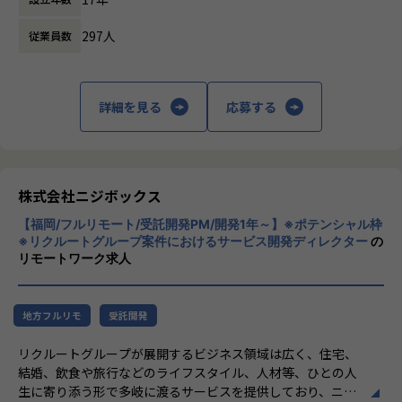
- ユーザー体験を考慮した仕様策定
しています。
- エンジニアへの仕様説明
297人
従業員数
「本質をつかむ創造を 期待を超える共創
＜リリース準備フェーズ＞
を」
- ユーザーに向けてのコミュニケーション設計
詳細を見る
応募する
- リリース後の様々なリスクへの対応計画
私たちはこの言葉を企業のVisionとしていま
す。
リリース後は効果測定や運用などもご担当いただきます。
クライアントのサービスに向き合いつづけ、
※プログラミング実装などの実際に手を動かす業務は発生し
その先にいるカスタマーの本質的なニーズを
ません。
とらえること。
株式会社ニジボックス
期待を大きく超える新たな価値を共に創り出
やりがい/魅力/醍醐味
【福岡/フルリモート/受託開発PM/開発1年～】※ポテンシャル枠
すこと。皆さまがサービスの成長を志したと
現場ではただ指示された業務を行うのではなく、プロジェク
※リクルートグループ案件におけるサービス開発ディレクター
の
きに、
リモートワーク求人
トの目的をふまえKPIを達成するためにどのような施策を行
真っ先にニジボックスを思い浮かべていただ
うべきか？施策を実施することで本当にKPIが達成できるの
けることを目指しています。
か？といった、プロジェクトの上流からリリース後の効果測
定までに幅広く関わる機会があります。
地方フルリモ
受託開発
約4,500万人規模のユーザを抱える大規模なメディアを通し
リクルートグループが展開するビジネス領域は広く、住宅、
て業務を経験することは、個人として今後のキャリアアップ
結婚、飲食や旅行などのライフスタイル、人材等、ひとの人
にも繋げていただける大きな成長機会です。
生に寄り添う形で多岐に渡るサービスを提供しており、ニジ