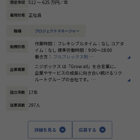
512 〜 625 万円／年
想定年収
ィアの開発ディレクションに従事する、開発ディレクターを
さらに、業界の牽引者をメンターとして招いた講習など、ト
募集しています。
レンドのキャッチアップを見据えた取り組みも行なっていま
正社員
雇用形態
す。
業務内容
職種
プロジェクトマネージャー
リクルートグループのプロダクト開発ディレクションをお任
★ニジボックスでのワークスタイルが分かる、ブログ記事も
せいたします。
ご参照ください
作業時間： フレキシブルタイム：なし コアタ
事業、ユーザー部門の担当者、プランナーと協業し、以下の
メンバーや社内の雰囲気、自由に学べてスキルアップできる
勤務形態
イム：なし 標準労働時間：9:00〜18:00
業務を担当いただきます。
環境を感じていただけたら
働き方：
フルフレックス制
嬉しいです！
時間外労働の有無： 有（月平均5時間～10時
＜企画・要件定義フェーズ＞
・【社員インタビュー】Wantedly...https://www.wantedly.c
ニジボックス は「Grow all」を合言葉に、
企業概要
間）
プロジェクトのQCDに責任を持ち、開発プロジェクトを推進
om/companies/nijibox/feed
企業やサービスの成長に向き合い続けるリク
休憩時間： 60分
いただきます。
・【メンバー執筆】Qiita...https://qiita.com/organization
ルートグループの会社です。
- サービスのエンハンス開発要件に応じたシステム要求事項
s/nijibox
UI UXデザイン・開発・データエンジニアリ
の整理
・【オフィシャルブログ】…https://nijibox.jp/blog/
17年
設立年数
ングなどを通じて、お客様のビジネスに伴走
- ユーザー体験を考慮した仕様策定
・【運営メディア】POSTD…https://postd.cc/
しています。
- エンジニアへの仕様説明
・【運営イベント】…https://nijibox.connpass.com/
297人
従業員数
「本質をつかむ創造を 期待を超える共創
＜リリース準備フェーズ＞
【業務の変更の範囲】
を」
- ユーザーに向けてのコミュニケーション設計
無
詳細を見る
応募する
- リリース後の様々なリスクへの対応計画
私たちはこの言葉を企業のVisionとしていま
す。