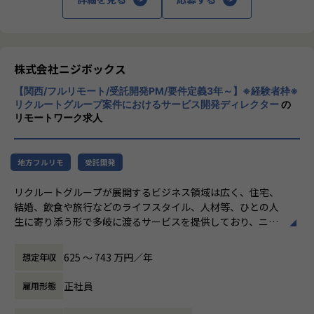
- リリース後の様々なリスクへの対応計画
【業務の変更の範囲】
私たちはこの言葉を企業のVisionとしていま
無
す。
リリース後は効果測定や運用などもご担当いただきます。
クライアントのサービスに向き合いつづけ、
その先にいるカスタマーの本質的なニーズを
やりがい/魅力/醍醐味
とらえること。
株式会社ニジボックス
現場ではただ指示された業務を行うのではなく、プロジェク
期待を大きく超える新たな価値を共に創り出
トの目的をふまえKPIを達成するためにどのような施策を行
【関西/フルリモート/受託開発PM/要件定義3年～】※経験者枠※
すこと。皆さまがサービスの成長を志したと
うべきか？施策を実施することで本当にKPIが達成できるの
リクルートグループ案件におけるサービス開発ディレクター
の
きに、
リモートワーク求人
か？といった、プロジェクトの上流からリリース後の効果測
真っ先にニジボックスを思い浮かべていただ
定までに幅広く関わる機会があります。
けることを目指しています。
約4,500万人規模のユーザを抱える大規模なメディアを通し
て業務を経験することは、個人として今後のキャリアアップ
地方フルリモ
受託開発
にも繋げていただける大きな成長機会です。
リクルートグループが展開するビジネス領域は広く、住宅、
結婚、飲食や旅行などのライフスタイル、人材等、ひとの人
共有会や勉強会を通じてさらにスキルアップをしていくこと
生に寄り添う形で多岐に渡るサービスを提供しており、ニジ
ができる体制が整っています。
ボックスはグループの一員として、SUUMOやゼクシィ、ホ
ナレッジ向上施策として、動画、書籍等の学習教材の購入や
ットペッパー、じゃらん、リクナビなどの国内最大級のメデ
カンファレンス参加を会社負担でサポート。
625 〜 743 万円／年
想定年収
ィアの開発ディレクションに従事する、開発ディレクターを
さらに、業界の牽引者をメンターとして招いた講習など、ト
募集しています。
レンドのキャッチアップを見据えた取り組みも行なっていま
正社員
雇用形態
す。
業務内容