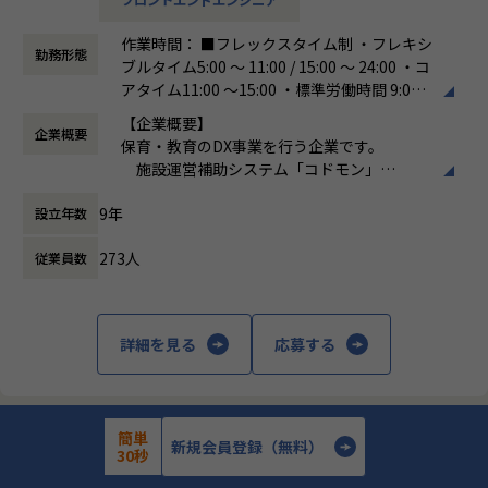
ご参照ください
や機能改善を進めています。またCoDMONを他業態施設（学
メンバーや社内の雰囲気、自由に学べてスキルアップできる
童や児童発達支援、放課後デイサービスなど）に展開するた
作業時間： ■フレックスタイム制 ・フレキシ
環境を感じていただけたら
めの機能開発も行っています。
勤務形態
ブルタイム5:00 〜 11:00 / 15:00 〜 24:00 ・コ
嬉しいです！
アタイム11:00 〜15:00 ・標準労働時間 9:0
・【社員インタビュー】Wantedly...https://www.wantedly.c
またそれらと並行し、メインプロダクトの技術的な課題への
0〜18:00
om/companies/nijibox/feed
取り組みも強化しています。例えば技術的負債に関しては、
【企業概要】
企業概要
働き方：
フレックス制（コアタイムあり）
・【メンバー執筆】Qiita...https://qiita.com/organization
現在では事業計画をもとに、負債返済の戦略とロードマップ
保育・教育のDX事業を行う企業です。
時間外労働の有無： 有（月平均20時間）
s/nijibox
を作成し、優先度を考えながら進めています。
施設運営補助システム「コドモン」
休憩時間： 60分
・【オフィシャルブログ】…https://nijibox.jp/blog/
決済代行・採用支援
・【運営メディア】POSTD…https://postd.cc/
このような新しいチャレンジやプロダクトの課題解決を、一
9年
設立年数
発育・発達・教育に関するビックデータの
・【運営イベント】…https://nijibox.connpass.com/
緒に推進していく仲間を探しています。
分析・研究
273人
従業員数
etc...
【業務の変更の範囲】
■具体的な業務内容例とやりがい
無
「すべての先生に 子どもと向き合う 時間
・ユーザーからのフィードバックをもとにした機能改善
と心のゆとりを」というコンセプトのもと、
詳細を見る
応募する
ユーザーからの改善要望やユーザーインタビューなどを通し
以下の三つの方針を軸にシステム開発・サー
て、ユーザーの課題を明確にし、プロダクトの改善に活かし
ビス提供をおこなっています。
ています。ユーザーインタビューはPdMだけで行うのではな
く、必要に応じてエンジニアも同席するので、ユーザーの課
（1）こども施設の価値向上を実現する、ICT
簡単
題を深く理解できる環境です。
ツールの提供と社会インフラの構築
新規会員登録（無料）
株式会社ニジボックス
30秒
また、これまで部としては別々だった開発チームとサポート
（2）豊かな子育てを実現する、個々の家庭
チームが、2025年7月から開発本部の中にサポート部が加わ
【中国・四国/フルリモート/言語不問・開発3年以上/受託開発】