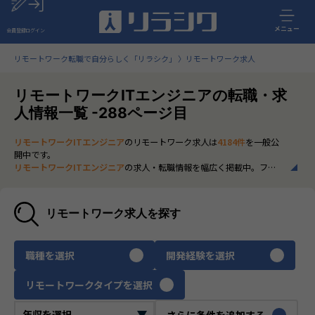
メニュー
会員登録
ログイン
リモートワーク転職で自分らしく「リラシク」
リモートワーク求人
リモートワークITエンジニアの転職・求
人情報一覧 -288ページ目
リモートワークITエンジニア
のリモートワーク求人は
4184件
を一般公
開中です。
リモートワークITエンジニア
の求人・転職情報を幅広く掲載中。フル
リモートから一部在宅勤務まで、全国の正社員ポジションを多数ご紹
介。最新の市場動向やキャリア形成に役立つ情報もあわせてチェック
できます。
リモートワーク求人を探す
いち早く、多くの選択肢から
リモートワークITエンジニア
のリモート
ワーク求人を選びたい方は、30秒で完結する無料の
会員登録
へお進み
ください。
職種を選択
開発経験を選択
リモートワークタイプを選択
さらに条件を追加する