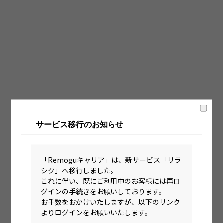
固定時間制（9時～18時、10時～19時など）
フレックス制（コアタイムあり）
フルフレックス制
裁量労働制
語学・国籍から探す
英語力必須
サービス移行のお知らせ
英語力尚可（英語活用環境あり）
外国籍の方OK
「Remoguキャリア」は、新サービス「リラ
シク」へ移行しました。
これに伴い、既にご利用中のお客様には再ロ
グインの手続きをお願いしております。
お手数をおかけいたしますが、以下のリンク
よりログインをお願いいたします。