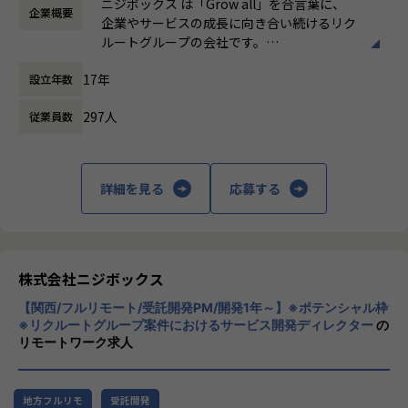
環境を感じていただけたら
ニジボックス は「Grow all」を合言葉に、
企業概要
時間外労働の有無： 有（月平均5時間～10時
プロジェクトのQCDに責任を持ち、開発プロジェクトを推進
嬉しいです！
企業やサービスの成長に向き合い続けるリク
間）
いただきます。
・【社員インタビュー】Wantedly...https://www.wantedly.c
ルートグループの会社です。
休憩時間： 60分
- サービスのエンハンス開発要件に応じたシステム要求事項
om/companies/nijibox/feed
UI UXデザイン・開発・データエンジニアリ
の整理
・【メンバー執筆】Qiita...https://qiita.com/organization
17年
設立年数
ングなどを通じて、お客様のビジネスに伴走
- ユーザー体験を考慮した仕様策定
s/nijibox
しています。
- エンジニアへの仕様説明
・【オフィシャルブログ】…https://nijibox.jp/blog/
297人
従業員数
・【運営メディア】POSTD…https://postd.cc/
「本質をつかむ創造を 期待を超える共創
＜リリース準備フェーズ＞
・【運営イベント】…https://nijibox.connpass.com/
を」
- ユーザーに向けてのコミュニケーション設計
詳細を見る
応募する
- リリース後の様々なリスクへの対応計画
【業務の変更の範囲】
私たちはこの言葉を企業のVisionとしていま
無
す。
リリース後は効果測定や運用などもご担当いただきます。
クライアントのサービスに向き合いつづけ、
※プログラミング実装などの実際に手を動かす業務は発生し
その先にいるカスタマーの本質的なニーズを
ません。
とらえること。
株式会社ニジボックス
期待を大きく超える新たな価値を共に創り出
やりがい/魅力/醍醐味
【関西/フルリモート/受託開発PM/開発1年～】※ポテンシャル枠
すこと。皆さまがサービスの成長を志したと
現場ではただ指示された業務を行うのではなく、プロジェク
※リクルートグループ案件におけるサービス開発ディレクター
の
きに、
リモートワーク求人
トの目的をふまえKPIを達成するためにどのような施策を行
真っ先にニジボックスを思い浮かべていただ
うべきか？施策を実施することで本当にKPIが達成できるの
けることを目指しています。
か？といった、プロジェクトの上流からリリース後の効果測
定までに幅広く関わる機会があります。
地方フルリモ
受託開発