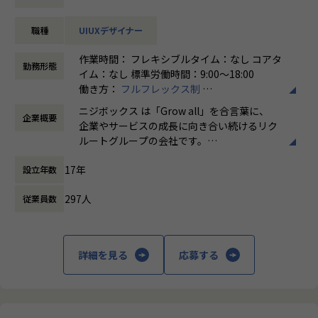
業務内容
職種
UIUXデザイナー
企画責任者やディレクター、UXデザイナー、フロントエンジ
ニアなどと協業し、Web(PC＆SP)やアプリのデザインをはじ
作業時間： フレキシブルタイム：なし コアタ
めABテストなどの施策結果も踏まえ、デザイン面からサービ
勤務形態
イム：なし 標準労働時間：9:00〜18:00
スの改善を提案、実施
働き方：
フルフレックス制
-デザイン制作(使用ツール例：figma、Sketch、Adobe X
時間外労働の有無： 有（月平均5時間～10時
D、Photoshopなど)
ニジボックス は「Grow all」を合言葉に、
企業概要
間）
品質チェック
企業やサービスの成長に向き合い続けるリク
休憩時間： 60分
施策のリリース後は、企画責任者と共に効果測定を実施
ルートグループの会社です。
やりがい/魅力/醍醐味
UI UXデザイン・開発・データエンジニアリ
現場ではただ指示された業務を行うのではなく、プロジェク
17年
設立年数
ングなどを通じて、お客様のビジネスに伴走
トの目的をふまえKPIを達成するためにどのような施策を行
しています。
うべきか？施策を実施することで本当にKPIが達成できるの
297人
従業員数
か？ といった、プロジェクトの上流から実行
「本質をつかむ創造を 期待を超える共創
後の効果測定までに関わる機会があります。
を」
約4,500万人規模のユーザを抱える大規模なメディアを通し
詳細を見る
応募する
て業務を経験することは、個人として今後のキャリアアップ
私たちはこの言葉を企業のVisionとしていま
にも繋げていただける大きな成長機会です。
す。
クライアントのサービスに向き合いつづけ、
これまでのWebやグラフィックデザイナーとしての経験を活
その先にいるカスタマーの本質的なニーズを
かし、UIデザイナーとして活躍している方も多数います。