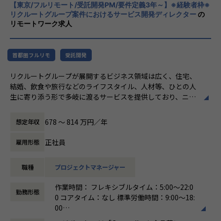
やりがい/魅力/醍醐味
【東京/フルリモート/受託開発PM/要件定義3年～】※経験者枠※
すこと。皆さまがサービスの成長を志したと
現場ではただ指示された業務を行うのではなく、プロジェク
リクルートグループ案件におけるサービス開発ディレクター
の
きに、
リモートワーク求人
トの目的をふまえKPIを達成するためにどのような施策を行
真っ先にニジボックスを思い浮かべていただ
うべきか？施策を実施することで本当にKPIが達成できるの
けることを目指しています。
か？といった、プロジェクトの上流からリリース後の効果測
定までに幅広く関わる機会があります。
首都圏フルリモ
受託開発
約4,500万人規模のユーザを抱える大規模なメディアを通し
リクルートグループが展開するビジネス領域は広く、住宅、
て業務を経験することは、個人として今後のキャリアアップ
結婚、飲食や旅行などのライフスタイル、人材等、ひとの人
にも繋げていただける大きな成長機会です。
生に寄り添う形で多岐に渡るサービスを提供しており、ニジ
ボックスはグループの一員として、SUUMOやゼクシィ、ホ
共有会や勉強会を通じてさらにスキルアップをしていくこと
ットペッパー、じゃらん、リクナビなどの国内最大級のメデ
ができる体制が整っています。
678 〜 814 万円／年
想定年収
ィアの開発ディレクションに従事する、開発ディレクターを
ナレッジ向上施策として、動画、書籍等の学習教材の購入や
募集しています。
カンファレンス参加を会社負担でサポート。
正社員
雇用形態
さらに、業界の牽引者をメンターとして招いた講習など、ト
業務内容
レンドのキャッチアップを見据えた取り組みも行なっていま
職種
プロジェクトマネージャー
リクルートグループのプロダクト開発ディレクションをお任
す。
せいたします。
作業時間： フレキシブルタイム：5:00～22:0
事業、ユーザー部門の担当者、プランナーと協業し、以下の
★ニジボックスでのワークスタイルが分かる、ブログ記事も
勤務形態
0 コアタイム：なし 標準労働時間：9:00〜18:
業務を担当いただきます。
ご参照ください
00
メンバーや社内の雰囲気、自由に学べてスキルアップできる
働き方：
フルフレックス制
＜企画・要件定義フェーズ＞