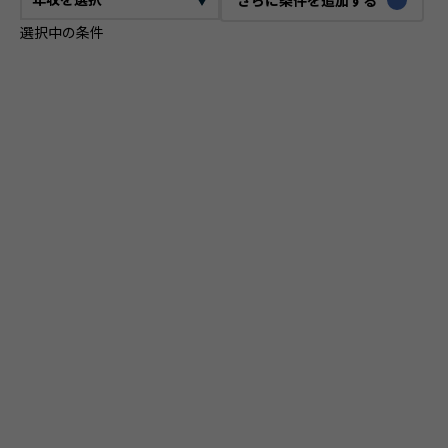
選択中の条件
CTO
VPoE
テックリード
ITコンサルタント
ITアーキテクト
プロジェクトマネージャー
プロダクトマネージャー
スクラムマスター