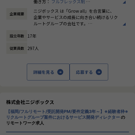
働き方：
フルフレックス制
-デザイン制作(使用ツール例：figma、Sketch、Adobe X
時間外労働の有無： 有（月平均5時間～10時
D、Photoshopなど)
【業務の変更の範囲】
ニジボックス は「Grow all」を合言葉に、
企業概要
間）
品質チェック
無
企業やサービスの成長に向き合い続けるリク
休憩時間： 60分
施策のリリース後は、企画責任者と共に効果測定を実施
ルートグループの会社です。
やりがい/魅力/醍醐味
UI UXデザイン・開発・データエンジニアリ
現場ではただ指示された業務を行うのではなく、プロジェク
17年
設立年数
ングなどを通じて、お客様のビジネスに伴走
トの目的をふまえKPIを達成するためにどのような施策を行
しています。
うべきか？施策を実施することで本当にKPIが達成できるの
297人
従業員数
か？ といった、プロジェクトの上流から実行
「本質をつかむ創造を 期待を超える共創
後の効果測定までに関わる機会があります。
を」
約4,500万人規模のユーザを抱える大規模なメディアを通し
詳細を見る
応募する
て業務を経験することは、個人として今後のキャリアアップ
私たちはこの言葉を企業のVisionとしていま
にも繋げていただける大きな成長機会です。
す。
クライアントのサービスに向き合いつづけ、
これまでのWebやグラフィックデザイナーとしての経験を活
その先にいるカスタマーの本質的なニーズを
かし、UIデザイナーとして活躍している方も多数います。
とらえること。
株式会社ニジボックス
期待を大きく超える新たな価値を共に創り出
入社後はグループ内でのサポートに加え、共有会や勉強会を
【福岡/フルリモート/受託開発PM/要件定義3年～】※経験者枠※
すこと。皆さまがサービスの成長を志したと
通じてさらにスキルアップをしていくことができる体制が整
リクルートグループ案件におけるサービス開発ディレクター
の
きに、
リモートワーク求人
っています。
真っ先にニジボックスを思い浮かべていただ
ナレッジ向上施策として、動画、書籍等の学習教材の購入や
けることを目指しています。