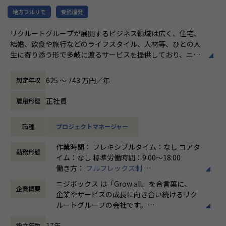
カンファレンス参加を会社負担でサポート。
さらに、業界の牽引者をメンターとして招いた講習など、ト
地方フルリモ
受託開発
レンドのキャッチアップを見据えた 取り組みも行なってい
リクルートグループが展開するビジネス領域は広く、住宅、
ます。
結婚、飲食や旅行などのライフスタイル、人材等、ひとの人
生に寄り添う形で多岐に渡るサービスを提供しており、ニジ
★ニジボックスでのワークスタイルが分かる、ブログ記事も
ボックスはグループの一員として、SUUMOやゼクシィ、ホ
ご参照ください
ットペッパー、じゃらん、リクナビなどの国内最大級のメデ
メンバーや社内の雰囲気、自由に学べてスキルアップできる
625 〜 743 万円／年
想定年収
ィアの開発ディレクションに従事する、開発ディレクターを
環境を感じていただけたら 嬉しいです！
募集しています。
・【社員インタビュー】Wantedly...https://www.wantedly.c
正社員
雇用形態
om/companies/nijibox/feed
業務内容
・【メンバー執筆】Qiita...https://qiita.com/organization
職種
プロジェクトマネージャー
リクルートグループのプロダクト開発ディレクションをお任
s/nijibox
せいたします。
・【オフィシャルブログ】…https://nijibox.jp/blog/
作業時間： フレキシブルタイム：なし コアタ
事業、ユーザー部門の担当者、プランナーと協業し、以下の
・【運営メディア】POSTD…https://postd.cc/
勤務形態
イム：なし 標準労働時間：9:00〜18:00
業務を担当いただきます。
・【運営イベント】…https://nijibox.connpass.com/
働き方：
フルフレックス制
時間外労働の有無： 有（月平均5時間～10時
＜企画・要件定義フェーズ＞
【業務の変更の範囲】
ニジボックス は「Grow all」を合言葉に、
企業概要
間）
プロジェクトのQCDに責任を持ち、開発プロジェクトを推進
無
企業やサービスの成長に向き合い続けるリク
休憩時間： 60分
いただきます。
ルートグループの会社です。
- サービスのエンハンス開発要件に応じたシステム要求事項
UI UXデザイン・開発・データエンジニアリ
の整理
17年
設立年数
ングなどを通じて、お客様のビジネスに伴走