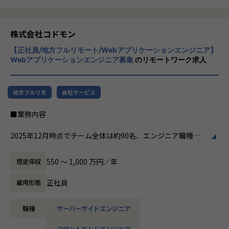
リリース後は効果測定や運用などもご担当いただきます。
クライアントのサービスに向き合いつづけ、
その先にいるカスタマーの本質的なニーズを
やりがい/魅力/醍醐味
とらえること。
株式会社コドモン
現場ではただ指示された業務を行うのではなく、プロジェク
期待を大きく超える新たな価値を共に創り出
トの目的をふまえKPIを達成するためにどのような施策を行
【正社員/地方フルリモート/Webアプリケーションエンジニア】
すこと。皆さまがサービスの成長を志したと
うべきか？施策を実施することで本当にKPIが達成できるの
Webアプリケーションエンジニア募集
のリモートワーク求人
きに、
か？といった、プロジェクトの上流からリリース後の効果測
真っ先にニジボックスを思い浮かべていただ
定までに幅広く関わる機会があります。
けることを目指しています。
約4,500万人規模のユーザを抱える大規模なメディアを通し
地方フルリモ
自社サービス
て業務を経験することは、個人として今後のキャリアアップ
にも繋げていただける大きな成長機会です。
■業務内容
共有会や勉強会を通じてさらにスキルアップをしていくこと
2025年12月時点でチーム全体は約90名、エンジニア職種は7
ができる体制が整っています。
0名ほどの規模になりました。
ナレッジ向上施策として、動画、書籍等の学習教材の購入や
エンジニア・PdM・UI/UXデザイナーといった異なる職種の
550 〜 1,000 万円／年
想定年収
カンファレンス参加を会社負担でサポート。
メンバーが同じチームに属しており、各チーム5～10名ほど
さらに、業界の牽引者をメンターとして招いた講習など、ト
で構成しています。
正社員
雇用形態
レンドのキャッチアップを見据えた取り組みも行なっていま
す。
メインプロダクト「CoDMON（コドモン）」の機能群ごとの
職種
サーバーサイドエンジニア
チームやプロジェクトチームにわかれており、それぞれのチ
★ニジボックスでのワークスタイルが分かる、ブログ記事も
ームでユーザーが解消したい課題を理解しながら、機能開発
フロントエンドエンジニア