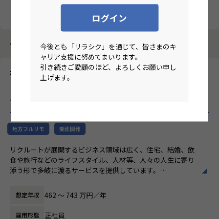
クリア
検索
ログイン
4184件中 2871件～2880件
今後とも「リラシク」を通じて、皆さまのキ
ャリア支援に努めてまいります。
引き続きご愛顧のほど、よろしくお願い申し
株式会社ニジボックス
上げます。
【関西/フルリモート/Webデザイナー経験3年～】リクルートグ
ループ案件におけるUIデザイナー
のリモートワーク求人
地方フルリモ
受託開発
リクルートが展開するビジネス領域は広く、住宅、結婚、飲
食や旅行などのライフスタイル、人材等、人々の人生に寄り
添う形で多岐に渡るサービスを提供しています。
ニジボックスはリクルートグループの一員として、SUUMO
やゼクシィ、ホットペッパー、 じゃらん、リクナビな
462 〜 743 万円／年
想定年収
どの国内最大級のメディアに携わるデザイナーを募集してい
ます。
正社員
雇用形態