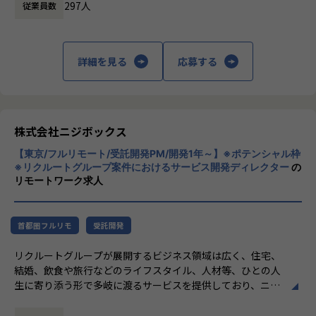
- エンジニアへの仕様説明
・【オフィシャルブログ】…https://nijibox.jp/blog/
297人
従業員数
・【運営メディア】POSTD…https://postd.cc/
「本質をつかむ創造を 期待を超える共創
＜リリース準備フェーズ＞
・【運営イベント】…https://nijibox.connpass.com/
を」
- ユーザーに向けてのコミュニケーション設計
詳細を見る
応募する
- リリース後の様々なリスクへの対応計画
【業務の変更の範囲】
私たちはこの言葉を企業のVisionとしていま
無
す。
リリース後は効果測定や運用などもご担当いただきます。
クライアントのサービスに向き合いつづけ、
その先にいるカスタマーの本質的なニーズを
やりがい/魅力/醍醐味
とらえること。
株式会社ニジボックス
現場ではただ指示された業務を行うのではなく、プロジェク
期待を大きく超える新たな価値を共に創り出
トの目的をふまえKPIを達成するためにどのような施策を行
【東京/フルリモート/受託開発PM/開発1年～】※ポテンシャル枠
すこと。皆さまがサービスの成長を志したと
うべきか？施策を実施することで本当にKPIが達成できるの
※リクルートグループ案件におけるサービス開発ディレクター
の
きに、
リモートワーク求人
か？といった、プロジェクトの上流からリリース後の効果測
真っ先にニジボックスを思い浮かべていただ
定までに幅広く関わる機会があります。
けることを目指しています。
約4,500万人規模のユーザを抱える大規模なメディアを通し
て業務を経験することは、個人として今後のキャリアアップ
首都圏フルリモ
受託開発
にも繋げていただける大きな成長機会です。
リクルートグループが展開するビジネス領域は広く、住宅、
結婚、飲食や旅行などのライフスタイル、人材等、ひとの人
共有会や勉強会を通じてさらにスキルアップをしていくこと
生に寄り添う形で多岐に渡るサービスを提供しており、ニジ
ができる体制が整っています。
ボックスはグループの一員として、SUUMOやゼクシィ、ホ
ナレッジ向上施策として、動画、書籍等の学習教材の購入や
ットペッパー、じゃらん、リクナビなどの国内最大級のメデ
カンファレンス参加を会社負担でサポート。