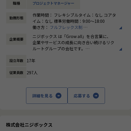
職種
プロジェクトマネージャー
リクルートグループのプロダクト開発ディレクションをお任
★ニジボックスでのワークスタイルが分かる、ブログ記事も
せいたします。
ご参照ください
作業時間： フレキシブルタイム：なし コアタ
事業、ユーザー部門の担当者、プランナーと協業し、以下の
メンバーや社内の雰囲気、自由に学べてスキルアップできる
勤務形態
イム：なし 標準労働時間：9:00〜18:00
業務を担当いただきます。
環境を感じていただけたら
働き方：
フルフレックス制
嬉しいです！
時間外労働の有無： 有（月平均5時間～10時
＜企画・要件定義フェーズ＞
・【社員インタビュー】Wantedly...https://www.wantedly.c
ニジボックス は「Grow all」を合言葉に、
企業概要
間）
プロジェクトのQCDに責任を持ち、開発プロジェクトを推進
om/companies/nijibox/feed
企業やサービスの成長に向き合い続けるリク
休憩時間： 60分
いただきます。
・【メンバー執筆】Qiita...https://qiita.com/organization
ルートグループの会社です。
- サービスのエンハンス開発要件に応じたシステム要求事項
s/nijibox
UI UXデザイン・開発・データエンジニアリ
の整理
・【オフィシャルブログ】…https://nijibox.jp/blog/
17年
設立年数
ングなどを通じて、お客様のビジネスに伴走
- ユーザー体験を考慮した仕様策定
・【運営メディア】POSTD…https://postd.cc/
しています。
- エンジニアへの仕様説明
・【運営イベント】…https://nijibox.connpass.com/
297人
従業員数
「本質をつかむ創造を 期待を超える共創
＜リリース準備フェーズ＞
【業務の変更の範囲】
を」
- ユーザーに向けてのコミュニケーション設計
無
詳細を見る
応募する
- リリース後の様々なリスクへの対応計画
私たちはこの言葉を企業のVisionとしていま
す。
リリース後は効果測定や運用などもご担当いただきます。
クライアントのサービスに向き合いつづけ、
※プログラミング実装などの実際に手を動かす業務は発生し
その先にいるカスタマーの本質的なニーズを
ません。
とらえること。
株式会社ニジボックス
期待を大きく超える新たな価値を共に創り出