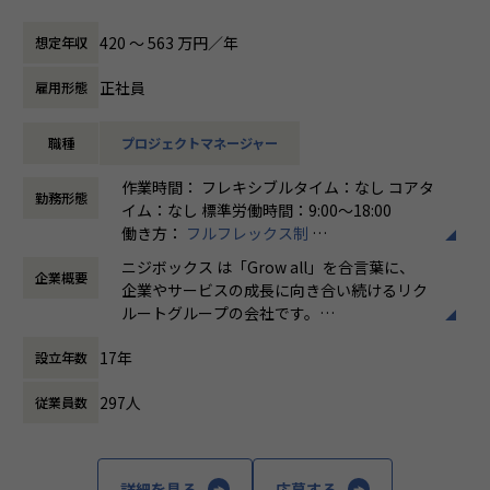
ボックスはグループの一員として、SUUMOやゼクシィ、ホ
共有会や勉強会を通じてさらにスキルアップをしていくこと
ットペッパー、じゃらん、リクナビなどの国内最大級のメデ
ができる体制が整っています。
420 〜 563 万円／年
想定年収
ィアの開発ディレクションに従事する、開発ディレクターを
ナレッジ向上施策として、動画、書籍等の学習教材の購入や
募集しています。
カンファレンス参加を会社負担でサポート。
正社員
雇用形態
さらに、業界の牽引者をメンターとして招いた講習など、ト
業務内容
レンドのキャッチアップを見据えた取り組みも行なっていま
職種
プロジェクトマネージャー
リクルートグループのプロダクト開発ディレクションをお任
す。
せいたします。
作業時間： フレキシブルタイム：なし コアタ
事業、ユーザー部門の担当者、プランナーと協業し、以下の
★ニジボックスでのワークスタイルが分かる、ブログ記事も
勤務形態
イム：なし 標準労働時間：9:00〜18:00
業務を担当いただきます。
ご参照ください
働き方：
フルフレックス制
メンバーや社内の雰囲気、自由に学べてスキルアップできる
時間外労働の有無： 有（月平均5時間～10時
＜企画・要件定義フェーズ＞
環境を感じていただけたら
ニジボックス は「Grow all」を合言葉に、
企業概要
間）
プロジェクトのQCDに責任を持ち、開発プロジェクトを推進
嬉しいです！
企業やサービスの成長に向き合い続けるリク
休憩時間： 60分
いただきます。
・【社員インタビュー】Wantedly...https://www.wantedly.c
ルートグループの会社です。
- サービスのエンハンス開発要件に応じたシステム要求事項
om/companies/nijibox/feed
UI UXデザイン・開発・データエンジニアリ
の整理
・【メンバー執筆】Qiita...https://qiita.com/organization
17年
設立年数
ングなどを通じて、お客様のビジネスに伴走
- ユーザー体験を考慮した仕様策定
s/nijibox
しています。
- エンジニアへの仕様説明
・【オフィシャルブログ】…https://nijibox.jp/blog/
297人
従業員数
・【運営メディア】POSTD…https://postd.cc/
「本質をつかむ創造を 期待を超える共創
＜リリース準備フェーズ＞
・【運営イベント】…https://nijibox.connpass.com/
を」
- ユーザーに向けてのコミュニケーション設計
詳細を見る
応募する