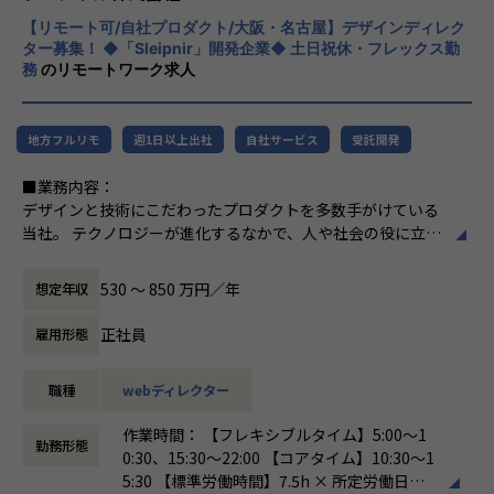
前職がWebデザイナーという方も多く在籍しています。※ア
切にします。
プリ未経験者多数
【リモート可/自社プロダクト/大阪・名古屋】デザインディレク
私は、自分がハピネスを感じたのなら、周り
ター募集！ ◆「Sleipnir」開発企業◆ 土日祝休・フレックス勤
にもハピネスを届けます。
務
のリモートワーク求人
■当ポジションの魅力：
私は、前例にとらわれることのないクリエイ
表層的なデザインだけではなく、ユーザーの利用状況やクラ
ティブを実践します。
イアントのビジネスを理解した設計やデザインの経験をする
私は、イメージとロジックを融合させ、アイ
ことができます。
地方フルリモ
週1日以上出社
自社サービス
受託開発
ディアを生み出します。
またセンター内には、UXコンサルタント／プランナー／マー
私は、細部まで徹底的にデザインします。
■業務内容：
ケターなど専門領域に特化したメンバーも在籍していますの
私は、自信を持って提供できるものだけをつ
デザインと技術にこだわったプロダクトを多数手がけている
で、彼らとのコラボレーションにより新たな知見も身につけ
くります。
当社。 テクノロジーが進化するなかで、人や社会の役に立つ
やすい環境です。
私は、小さな約束を大切にします。
アイデア、それを実現するための方法など、アプリやWebな
私は、邪悪なことはしません。
どのデジタルメディア通し、新しいだけではなく「人間味」
■就業環境：
私は、みなさんの秘密を守ります。
530 〜 850 万円／年
想定年収
を大切にしたデザイン／サービスを生み出していきます。
配属拠点オフィスへの出社、もしくは自宅でのリモートワー
私は、プロフェッショナルです。
世の中の「体験」をより良く変えるため、UX／UIの知見を生
クを選択可能となっております。
従業員との約束
正社員
雇用形態
かした設計／ビジュアルデザインはもちろん、ユーザー視点
午前はリモートで午後は出社する、お子様の送り迎えや通院
フェンリルにとって、デザインと技術のプロ
での課題解決／企画提案など、ユーザーが触れる全てをデザ
のため中抜けする、なども可能な環境です。
フェッショナルであるみなさんがもっとも大
職種
webディレクター
インしております。
切な資源です。
【業務の変更の範囲】
その異なった能力が融合することで、「フェ
作業時間： 【フレキシブルタイム】5:00〜1
■具体的には：
会社内での全ての業務
勤務形態
ンリルならでは」を生み出せると信じていま
0:30、15:30〜22:00 【コアタイム】10:30〜1
スマートフォンアプリ、ウェブサイトの制作ディレクショ
す。
5:30 【標準労働時間】7.5h × 所定労働日数 /
ン、アートディレクションをお任せします。
そのために、「互いの違いを尊重し、クリエ