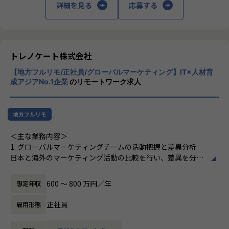
詳細を見る
応募する
・株式会社カプコン／カプコン40周年記念サイト「カプコン
タウン」
・株式会社KADOKAWA／KADOKAWAアプリ
・サイボウズ株式会社／Googleアナリティクス設定・運用
支援
トレノケート株式会社
・株式会社スクウェア・エニックス／ファイナルファンタジ
【地方フルリモ/正社員/グローバルマーケティング】IT×人材育
ーポータルアプリ
成アジアNo.1企業
のリモートワーク求人
・エイベックス・デジタル株式会社／電子チケットサービス
「LivePocket-Ticket-」
・株式会社岩手日報社／導入済みGA4の要件再整理・再設定
地方フルリモ
【業務の変更の範囲】
＜主な業務内容＞
無
1. グローバルマーケティングチームの活動把握と差異分析
日本と海外のマーケティング活動の比較を行い、差異を分
析。
マーケティング活動でのギャップを埋める戦略を策定。
600 〜 800 万円／年
想定年収
2. KPI（マーケティング活動の目標）の達成
正社員
雇用形態
・業績達成：日本市場における売上向上に向けた、AWS・M
Sとの関係構築、交渉、および日本の営業チームとの連携。