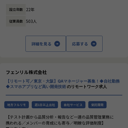
休憩時間： 60分
ソースコード管理には GitHub Enterprise または GitLab を
・テスト工程管理
にハピネスを届けることが使命であると考え
採用
・品質分析
22年
設立年数
ます。
コードレビューはプルリクエストを活用し、チーム内で相互
・要件定義や設計フェーズにおける品質管理活動
私たちがクリエイティブにおいて大切にする
に実施
（2）組織マネジメント
503人
従業員数
のは、
コミュニケーションは Slack や oVice
・10～20人のマネジメント業務（他部門マネージャーとの連
明らかな他との違いを生むこと、
ビデオ会議は Google Meet
携／教育・支援／アサイン／メンバー評価 など）
わかりやすい凄さがあること、
課題管理には Backlog / GitHub Issue を活用
（3）業務効率化/改善活動
ひとりの強い意志のもとに実現すること、
詳細を見る
応募する
テストは品質管理部門が担当
・各種ツール作成
この3つです。
クラウド系の認定資格等の受験料を補助
・テスト自動化
組織・チームカルチャー
・業務効率化/改善に向けた要件定義
私は、自分のことが大好きで、自分の人生が
一番大切です。
部門内にはPM、エンジニア が在籍しておりプロジェクトの
■キャリアパス：
私は、フェンリルの想いも、ちょっとだけ大
フェンリル株式会社
内容に応じてデザイナーや品質担当とチームを構成します
・QAエンジニアの職務定義として、組織マネジメントの要素
切にします。
ウェブエンジニアのみで50名以上が在籍しており、エンジニ
が強いコース(部長・課長・リーダー)と、技術面の要素が強
【リモート可／東京・大阪】QAマネージャー募集！◆自社勤務
私は、自分がハピネスを感じたのなら、周り
アの評価をエンジニアが行う等、技術力を磨ける環境づくり
いコース(QAスペシャリスト)のコースが準備されており、個
◆スマホアプリなど高い開発技術
のリモートワーク求人
にもハピネスを届けます。
を行っています
人の意思で選択可能です。
私は、前例にとらわれることのないクリエイ
世の中に少しでも良いサービスを提供するために、技術力に
・共同開発プロジェクトの中でPMや開発エンジニアの業務
ティブを実践します。
こだわったプロフェッショナルが集まる環境です
を一部担当することがあり、それらへジョブチェンジできる
地方フルリモ
週1日以上出社
自社サービス
受託開発
私は、イメージとロジックを融合させ、アイ
エンジニアは温和で真面目な気質の人が多い印象です
可能性があります。（2024年4月現在ではPMOへのジョブチ
ディアを生み出します。
このポジションで経験できること
ェンジ実績あり）
【テスト計画から品質分析・報告など一連の品質管理業務に
私は、細部まで徹底的にデザインします。
携われる／メンバーの育成にも寄与／明瞭な評価制度】
私は、自信を持って提供できるものだけをつ