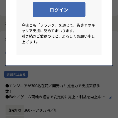
クリア
検索
ログイン
3987件中 3201件～3210件
今後とも「リラシク」を通じて、皆さまのキ
ャリア支援に努めてまいります。
引き続きご愛顧のほど、よろしくお願い申し
株式会社アピリッツ
上げます。
【正社員/週2リモート/Webコンサルタント・アナリスト】◆W
eb／ゲーム両軸で安定経営・スタンダード上場◆月残業15.5
の
リモートワーク求人
週1日以上出社
●エンジニアが300名在籍／開発力と推進力で支援実績多
数！
●Web／ゲーム両軸の経営で安定的に売上・利益を向上中！
●月残業15.5時間・平均年間有給取得10日／効率化重視で働
き方◎
360 〜 840 万円／年
想定年収