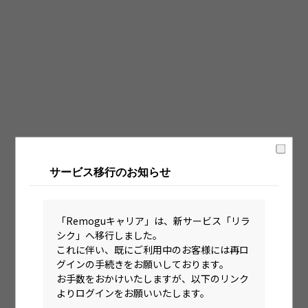
固定時間制（9時～18時、10時～19時など）
フレックス制（コアタイムあり）
フルフレックス制
裁量労働制
語学・国籍から探す
英語力必須
サービス移行のお知らせ
英語力尚可（英語活用環境あり）
外国籍の方OK
「Remoguキャリア」は、新サービス「リラ
シク」へ移行しました。
これに伴い、既にご利用中のお客様には再ロ
グインの手続きをお願いしております。
お手数をおかけいたしますが、以下のリンク
よりログインをお願いいたします。