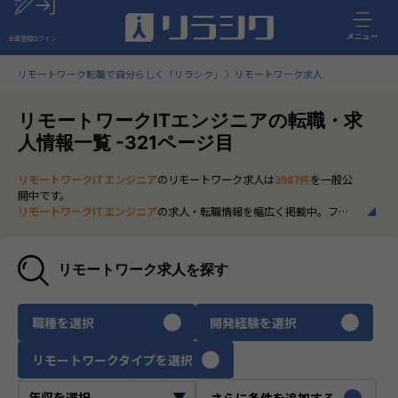
メニュー
会員登録
ログイン
リモートワーク転職で自分らしく「リラシク」
リモートワーク求人
リモートワークITエンジニアの転職・求
人情報一覧 -321ページ目
リモートワークITエンジニア
のリモートワーク求人は
3987件
を一般公
開中です。
リモートワークITエンジニア
の求人・転職情報を幅広く掲載中。フル
リモートから一部在宅勤務まで、全国の正社員ポジションを多数ご紹
介。最新の市場動向やキャリア形成に役立つ情報もあわせてチェック
できます。
リモートワーク求人を探す
いち早く、多くの選択肢から
リモートワークITエンジニア
のリモート
ワーク求人を選びたい方は、30秒で完結する無料の
会員登録
へお進み
ください。
職種を選択
開発経験を選択
リモートワークタイプを選択
さらに条件を追加する