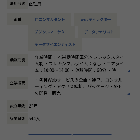
■業務内容：
正社員
雇用形態
・自社パッケージやASPサービスを利用したWebコンサルテ
ィング業務
職種
ITコンサルタント
webディレクター
・Webシステム開発全般のコンサルティング業務
・Google Analyticsを利用した解析業務
デジタルマーケター
データアナリスト
■当社の強み：
データサイエンティスト
当社にはサービス成長から安定期を支える経験豊富なエンジ
ニアが300人以上在籍しています。AWSにおける大規模開
作業時間： ＜労働時間区分＞ フレックスタイ
発・ECコンサルティングソリューション・スマートフォンア
勤務形態
ム制 ・フレキシブルタイム：なし ・コアタイ
プリ開発など、プロジェクト特性に応じて柔軟に推進するこ
ム：10:00～14:00 ・休憩時間：60分 ・時間
とが可能なため、顧客ミッションを理解し、チーム開発力を
外労働有無：有 ＜標準労働時間帯＞ ・10:00
持ってプロジェクトを推進できることが強みです。
・各種Webサービスの企画・運営、コンサル
企業概要
～19:00
ティング・アクセス解析、パッケージ・ASP
働き方：
フレックス制（コアタイムあり）
■当社について：
の開発・販売
時間外労働の有無： 有（月平均14.8時間）
AWSを最大限に活用した大規模システム開発や、アジリテ
・各種Webサービスシステムの受託開発、イ
休憩時間： 60分
27年
ィ・コスト最適化に強いECソリューションを提供できます。
設立年数
ンフラ構築・保守・監視
300人以上のエンジニアによる確かな実行力を持って「企業
・オンラインゲームの企画、開発、運営
544人
従業員数
のビジネスモデルやビジネスプロセスの変革」を実現しま
す。
■取引実績一例（敬称略）：