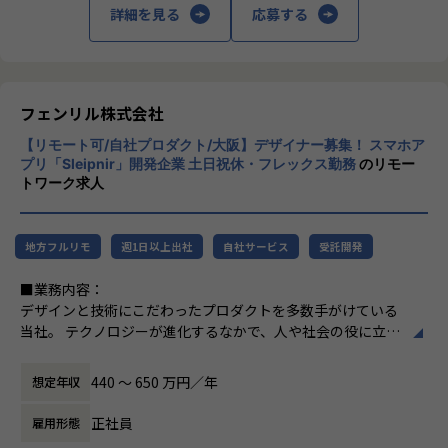
詳細を見る
応募する
フェンリルのテックリードをご紹介 vol.1「フロントエンド
・テスト自動化
この3つです。
とバックエンド」
・業務効率化／改善に向けた要件定義
私は、自分のことが大好きで、自分の人生が
働き方
■職場環境：
一番大切です。
ハイブリッドワーク制度
◇クライアント先への常駐はないため、社内で集中して開発
私は、フェンリルの想いも、ちょっとだけ大
フェンリル株式会社
に取り組むことができます。また、部門の垣根を超えた社内
切にします。
配属拠点オフィスへの出社もしくは自宅でのリモートワーク
外の勉強会も盛んで、共に働く仲間と刺激し合い、成長して
【リモート可/自社プロダクト/大阪】デザイナー募集！ スマホア
私は、自分がハピネスを感じたのなら、周り
を選択可能となっております
いく環境が整っています。さらにスタッフの状況に応じたリ
プリ「Sleipnir」開発企業 土日祝休・フレックス勤務
のリモー
にもハピネスを届けます。
午前はリモートで午後は出社する、お子様の送り迎えや通院
トワーク求人
モートワーク環境も整備されています。
私は、前例にとらわれることのないクリエイ
のため中抜けするなども可能です
◇ハイブリッドワーク制度
ティブを実践します。
※フルリモートワーク特例措置あり。住居拠点が通勤圏外と
配属拠点オフィスへの出社もしくは自宅でのリモートワーク
私は、イメージとロジックを融合させ、アイ
なる社員へは特例措置としてフルリモートワークでの勤務が
を選択可能となっております。午前はリモートで午後は出社
地方フルリモ
週1日以上出社
自社サービス
受託開発
ディアを生み出します。
可能です。
する、お子様の送り迎えや通院のため中抜けするなども可能
私は、細部まで徹底的にデザインします。
■業務内容：
です。週3以上の出社を目標としております。
私は、自信を持って提供できるものだけをつ
キャリアパス
デザインと技術にこだわったプロダクトを多数手がけている
くります。
能力と希望によりプロジェクトリーダーへのキャリアチェン
当社。 テクノロジーが進化するなかで、人や社会の役に立つ
【業務の変更の範囲】
私は、小さな約束を大切にします。
ジも可能
アイデア、それを実現するための方法など、アプリやWebな
無
私は、邪悪なことはしません。
どのデジタルメディアを通し、新しいだけではなく「人間
私は、みなさんの秘密を守ります。
440 〜 650 万円／年
想定年収
【業務の変更の範囲】
味」を大切にしたデザイン、サービスを生み出していきま
私は、プロフェッショナルです。
無
す。
従業員との約束
正社員
雇用形態
世の中の「体験」をより良く変えるため、UX／UIの知見を生
フェンリルにとって、デザインと技術のプロ