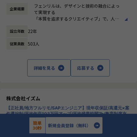
月
◎ユーザーニーズの理解／整理
フェンリルは、デザインと技術の融合によっ
イティブに集中できる環境」を整備します。
企業概要
働き方：
フレックス制（コアタイムあり）
◎営業／開発チームと連携しながらの顧客との要件整理
て実現する
時間外労働の有無： 有（月平均30時間）
◎情報設計／UI設計／デザインのディレクション
「本質を追求するクリエイティブ」で、人々
休憩時間： 60分
◎業務に必要なスケジューリング／リソース計画の策定／進
にハピネスを届けることが使命であると考え
行管理
22年
設立年数
ます。
◎新規ビジネス獲得に向けた営業サポート業務、企画提案業
私たちがクリエイティブにおいて大切にする
務
503人
従業員数
のは、
明らかな他との違いを生むこと、
わかりやすい凄さがあること、
■組織・チームカルチャー：
ひとりの強い意志のもとに実現すること、
詳細を見る
応募する
部門内にはディレクター／デザイナー／UXコンサルタント／
この3つです。
プランナー／マーケターなど約100名が在籍しており、プロ
ジェクトの内容に応じて開発部門と連携してチームを構成し
私は、自分のことが大好きで、自分の人生が
ます。
一番大切です。
毎週デザインや技術の情報を日々共有するデザインレビュー
私は、フェンリルの想いも、ちょっとだけ大
株式会社イズム
があり、研鑽できる環境です。
切にします。
半期毎のキックオフでは、毎回異なるテーマでセンター内の
【正社員/地方フルリモ/SAPエンジニア】現年収保証/高還元×案
私は、自分がハピネスを感じたのなら、周り
コミュニケーションを強化しています。
件選択制/平均年収103万円アップ/平均残業時間7h/教育制度充
にもハピネスを届けます。
実/副業可
のリモートワーク求人
前職がWebデザイナーという方も多く在籍しています。※ア
私は、前例にとらわれることのないクリエイ
簡単
新規会員登録（無料）
プリ未経験者多数
ティブを実践します。
30秒
私は、イメージとロジックを融合させ、アイ