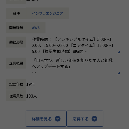
スタートアップからエンタープライズまで幅広いクライアン
販またはその逆の場合のアドバイス
トと直接話をしながら課題の洗い出し〜要件定義〜設計〜開
職種
インフラエンジニア
発 / 構築〜リリースまで担当していただきます。
*EC-Council, Google, Palo Alto Networks, ServiceNow, Sp
その中で「要件定義〜開発 / 構築〜リリース」「設計〜開発 /
lunk, Cisco, AWS
構築」「開発 / 構築のみ」のいずれかご希望に合わせて担当
開発経験
AWS
**Fortinet
をお願いします。
***Learning Management Systemの略
作業時間： 【フレキシブルタイム】5:00〜1
****Marketing Development Fundの略
勤務形態
【Sun terrasの特徴】
2:00、15:00〜22:00 【コアタイム】12:00〜1
■豊富なキャリアパス
5:00 【標準労働時間】8時間
【入社後のフロー】
・AWS等クラウド案件を豊富に保有しています
働き方：
フレックス制（コアタイムあり）
・1ヵ月：社内ツールの設定、各部署の紹介、各ITベンダー
「自ら学び、新しい価値を創りだす人と組織
・上流工程から下流工程まで対応可能(1-2次受けの商流で9
企業概要
時間外労働の有無： 有（月平均9.6時間）
のアカウント作成、ポータルサイトアクセス取得、契約書、
へアップデートする」
0%以上を占めています)
休憩時間： 60分
プログラムガイドを学ぶ、ウェビナー出席
・キャリアチェンジの実績も豊富にございます(バックエンド
・3ヵ月：ウェビナー出席後、サマリー作成し各部署展開、
というミッションのもと、当社のみならず当
⇆フロントエンド、他言語)
ベンダーミーティング参加、問合せ対応をしながら各ITベン
19年
設立年数
社のグループ企業で培った価値創造型のプロ
・Sun*へのキャリア転籍の実例もございます
ダーの特色を学ぶ
セスやノウハウを活用し、
・週1で勉強会を実施しております(エンジニア勉強会、社内
・6ヶ月～1年: これまでの業務を振り返り、担当するベンダ
133人
従業員数
DXを推進するクライアントの様々な課題の解
研修)
ーをアサイン
決を目指しています。
＊都度都度ヒアリングをしながら、臨機応変に業務内容のア
■高いリモートワーク比率
ップデートをします。
■DXを推進する開発体制の内製化支援事業
・リモートワーク比率は93%(2023年実績)
詳細を見る
応募する
■DX推進を担う若手PM/Director人材の育成
・地方からのフルリモート勤務、技術を身につけた後に地方
【その他】
事業