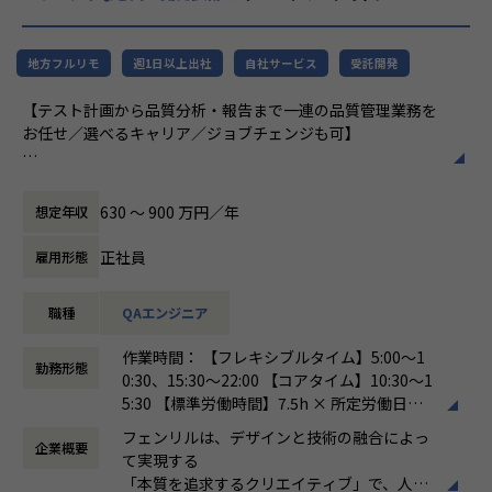
ーション開発に携わることが可能です。
私は、前例にとらわれることのないクリエイ
ティブを実践します。
お任せする業務
地方フルリモ
週1日以上出社
自社サービス
受託開発
私は、イメージとロジックを融合させ、アイ
ディアを生み出します。
設計
【テスト計画から品質分析・報告まで一連の品質管理業務を
私は、細部まで徹底的にデザインします。
プログラミング
お任せ／選べるキャリア／ジョブチェンジも可】
私は、自信を持って提供できるものだけをつ
ユニットテスト (自動テストを含む)
くります。
プロジェクトにおける技術面でのリーダー
品質管理部に所属し、共同開発（受託開発）プロジェクトに
私は、小さな約束を大切にします。
チーム内での相互レビューと意思決定
おいて開発されるスマートフォンアプリまたは、ウェブシス
私は、邪悪なことはしません。
630 〜 900 万円／年
想定年収
※ご志向によっては上記に限らず、上流工程、アプリ開発、
テムを対象として、 テスト計画から品質分析／報告といった
私は、みなさんの秘密を守ります。
デザインなど様々な業務に携わっていただくことも可能で
一連の品質管理業務を主にご担当いただきます。また、要件
私は、プロフェッショナルです。
正社員
雇用形態
す。
定義や設計フェーズにおける品質管理活動や、プロジェクト
従業員との約束
そのものの品質に関する改善活動、テスト自動化、他部署を
フェンリルにとって、デザインと技術のプロ
職種
QAエンジニア
業務環境
含めた業務効率化/改善などに携わって頂くことも可能です。
フェッショナルであるみなさんがもっとも大
切な資源です。
作業時間： 【フレキシブルタイム】5:00〜1
開発機は最新世代の MacBook Pro、リモート用にディスプ
■職務内容：
その異なった能力が融合することで、「フェ
勤務形態
0:30、15:30〜22:00 【コアタイム】10:30〜1
レイ等の貸与も有り
（1）品質管理業務全般
ンリルならでは」を生み出せると信じていま
5:30 【標準労働時間】7.5h × 所定労働日数 /
開発言語は PHP (Laravel) や Ruby (Rails) が中心、Node.js /
・テスト見積もり
す。
月
Go 等は必要に応じて使用
・テスト計画
そのために、「互いの違いを尊重し、クリエ
フェンリルは、デザインと技術の融合によっ
企業概要
働き方：
フレックス制（コアタイムあり）
サーバー環境はAWS / Azure / GCP が中心、オンプレ環境は
・テスト設計
イティブに集中できる環境」を整備します。
て実現する
時間外労働の有無： 有（月平均30時間）
必要に応じて使用
・テスト実施
「本質を追求するクリエイティブ」で、人々