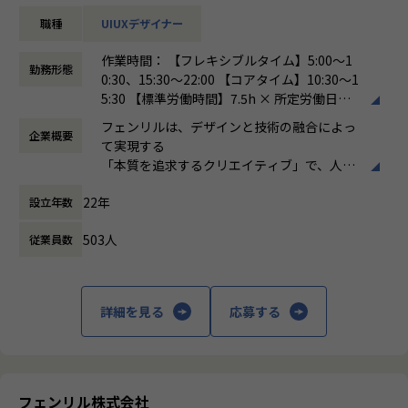
かした設計／ビジュアルデザインはもちろん、ユーザー視点
フェッショナルであるみなさんがもっとも大
職種
UIUXデザイナー
での課題解決／企画提案など、ユーザーが触れる全てをデザ
切な資源です。
インしております。
その異なった能力が融合することで、「フェ
作業時間： 【フレキシブルタイム】5:00〜1
勤務形態
ンリルならでは」を生み出せると信じていま
0:30、15:30〜22:00 【コアタイム】10:30〜1
■具体的には：
す。
5:30 【標準労働時間】7.5h × 所定労働日数 /
スマートフォンアプリ／ウェブサイトのUIデザインをお任せ
そのために、「互いの違いを尊重し、クリエ
月
します。
フェンリルは、デザインと技術の融合によっ
イティブに集中できる環境」を整備します。
企業概要
働き方：
フレックス制（コアタイムあり）
◎ユーザーニーズの理解／整理
て実現する
時間外労働の有無： 有（月平均30時間）
◎情報設計／UI設計
「本質を追求するクリエイティブ」で、人々
休憩時間： 60分
◎ビジュアルデザイン
にハピネスを届けることが使命であると考え
◎プロトタイプ作成 など
22年
設立年数
ます。
私たちがクリエイティブにおいて大切にする
■組織・チームカルチャー：
503人
従業員数
のは、
部門内にはディレクター／デザイナー／UXコンサルタント／
明らかな他との違いを生むこと、
プランナー／マーケターなど約100名が在籍しており、プロ
わかりやすい凄さがあること、
ジェクトの内容に応じて開発部門と連携してチームを構成し
ひとりの強い意志のもとに実現すること、
詳細を見る
応募する
ます。
この3つです。
毎週デザインや技術の情報を日々共有するデザインレビュー
があり、研鑽できる環境です。
私は、自分のことが大好きで、自分の人生が
半期毎のキックオフでは、毎回異なるテーマでセンター内の
一番大切です。
コミュニケーションを強化しています。
私は、フェンリルの想いも、ちょっとだけ大
フェンリル株式会社