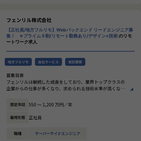
にUターンをしているメンバーも在籍しています
必要に応じて出社あり、国外出張の可能性あり
■キャリアチェンジに挑む若手IT人材の育成
・担当営業とリモート比率などを相談しながら案件を決める
事業「GEEK JOB（ギークジョブ）」
ことが可能です
【業務の変更の範囲】
フェンリル株式会社
無
■ワークライフバランス
【正社員/地方フルリモ】Webバックエンド リードエンジニア募
・有給取得率81%(入社日に有給付与)
集！ ※プライム９割/リモート勤務あり/デザイン×技術
のリモ
・平均残業時間9.7時間
ートワーク求人
・産休育休取得~復帰の実績もございます(管理職含む)
【エンジニア向け社内アンケート（Sun terrasで働く魅力に
地方フルリモ
自社サービス
受託開発
ついて）】
- 言語、フレームワーク、リモート、案件やポジション等、
募集背景
要望が通りやすい
フェンリルは継続した成長をしており、業界トップクラスの
- 昇給の条件が明確で時期へのモチベーションが維持できる
企業からの仕事が多くなり、求められる技術水準が高くなっ
- Sun* のSlackも見せていただいてるため、どのような技術
ています。 それに応えられる開発チームを作るために、まず
領域に興味があるのかなどキャッチアップができる
コアとなるリーダー層を強化すべく、高いエンジニアリング
550 〜 1,200 万円／年
想定年収
- 特定の業種や商流に拘らず、様々な案件に関われる
スキルとチームを率いる能力を持った方を採用したく思って
- プロジェクトの選択肢が多いので、伸ばしたいスキルに合
おります。
正社員
雇用形態
わせてプロジェクトアサインしてもらうチャンスがある
- 特に時間面でのワークライフバランスの取れた案件を担当
現在の課題・入社後に期待していること
させてくれる
職種
サーバーサイドエンジニア
- もちろん成果次第ですが、正当に評価して頂けていると思