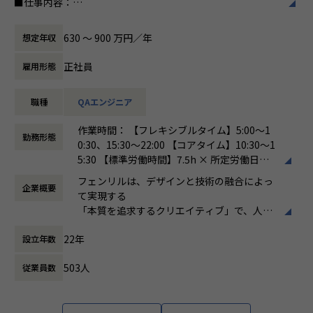
多種多様な業界の企業からのプロジェクトにおいて、上流か
■職場環境：
■仕事内容：
くります。
ら開発まで幅広いフェーズの業務をご担当いただけます。 ク
◇クライアント先への常駐はないため、社内で集中して開発
品質管理部に所属し、共同開発（受託開発）プロジェクトに
私は、小さな約束を大切にします。
ライアント企業から直接仕事を請ける事が多いため、顧客と
に取り組むことができます。また、部門の垣根を超えた社内
おいて開発されるスマートフォンアプリまたは、ウェブシス
私は、邪悪なことはしません。
630 〜 900 万円／年
想定年収
双方向のコミュニケーションの機会も多く、単なる作業員で
外の勉強会も盛んで、共に働く仲間と刺激し合い、成長して
テムを対象として、 テスト計画から品質分析／報告といった
私は、みなさんの秘密を守ります。
はない、プロジェクトの一員としての経験が可能です。
いく環境が整っています。さらにスタッフの状況に応じたリ
一連の品質管理業務を主にご担当いただきます。また、要件
私は、プロフェッショナルです。
正社員
雇用形態
モートワーク環境も整備されています。
定義や設計フェーズにおける品質管理活動や、プロジェクト
従業員との約束
デザイン・フロントエンド(モバイルアプリを含む)・バック
◇ハイブリッドワーク制度
そのものの品質に関する改善活動、テスト自動化、他部署を
フェンリルにとって、デザインと技術のプロ
職種
QAエンジニア
エンドをすべて社内で行うプロジェクトも多く、得意なドメ
配属拠点オフィスへの出社もしくは自宅でのリモートワーク
含めた業務効率化/改善などに携わって頂くことも可能です。
フェッショナルであるみなさんがもっとも大
イン以外のエンジニア・デザイナーとの連携も経験できま
を選択可能となっております。午前はリモートで午後は出社
＜具体的に＞
切な資源です。
作業時間： 【フレキシブルタイム】5:00〜1
す。
する、お子様の送り迎えや通院のため中抜けするなども可能
（1）品質管理業務全般
その異なった能力が融合することで、「フェ
勤務形態
0:30、15:30〜22:00 【コアタイム】10:30〜1
です。週3以上の出社を目標としております。
・テスト見積もり
ンリルならでは」を生み出せると信じていま
5:30 【標準労働時間】7.5h × 所定労働日数 /
新規開発も多いため、PMと協力し合いながらチームを作り、
・テスト計画
す。
月
メンバーとともに技術選定を行うといった、キープレイヤー
【業務の変更の範囲】
・テスト設計
そのために、「互いの違いを尊重し、クリエ
フェンリルは、デザインと技術の融合によっ
企業概要
働き方：
フレックス制（コアタイムあり）
としてプロダクトを1から育てる経験を得ることもできま
無
・テスト実施
イティブに集中できる環境」を整備します。
て実現する
時間外労働の有無： 有（月平均30時間）
す。
・テスト工程管理
「本質を追求するクリエイティブ」で、人々
休憩時間： 60分
・品質分析
にハピネスを届けることが使命であると考え
品質管理(テスト)は専門の部門があり、設計からテスト実施
・要件定義や設計フェーズにおける品質管理活動
22年
設立年数
ます。
まで通して担当してくれるため、開発に集中できる環境でス
（2）組織マネジメント
私たちがクリエイティブにおいて大切にする
キルを磨くことが可能です。
・10～20人のマネジメント業務（他部門マネージャーとの連
503人
従業員数
のは、
携／教育・支援／アサイン／メンバー評価 など）
明らかな他との違いを生むこと、
インタビュー記事
（3）業務効率化／改善活動
わかりやすい凄さがあること、
・各種ツール作成
ひとりの強い意志のもとに実現すること、