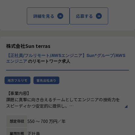
【新規ベンダー立上げ】
・新規ITベンダー**立ち上げ（稟議申請、トレイナー候補の
詳細を見る
応募する
経歴書英訳、インタビュー設定、捺印申請、契約締結、トレ
イナー立ち上げサポート※コース無償受講アレンジなど、ベ
ンダーアカウント作成、テキスト対応のサードベンダーとの
契約、プレスリリース、ビジネスプラン、マーケティングプ
ラン、各種オペレーションフローマニュアル作成など）
株式会社Sun terras
【正社員/フルリモート/AWSエンジニア】Sun*グループ/AWS
【業務フロー立付＆サポート】
エンジニア
のリモートワーク求人
・ITベンダーのドキュメントを日本語訳しオペレーションチ
ーム向けにマニュアル作成（例：業務フロー、発注フロー、
LMS***フローなど）し運用までもっていく
地方フルリモ
客先出社あり
・ITベンダーのラーニングクレジットの取扱い
・ITベンダーのMDF****の取扱い
【事業内容】
・各部署(オペレーション、ファイナンス、セールス、ラーニ
課題に真摯に向き合えるチームとしてエンジニアの技術力を
ングサービス）からの言語対応サポート
スピーディかつ安定的に提供し、
中長期的に高水準で柔軟なシステム開発・保守・運用や、開
【トレノケートアジアとの連携】
発体制の構築・サポートを行います。
・トレノケートアジア（SG, MY, IN, TH, TW, VN, PH, ID）の
550 〜 700 万円／年
想定年収
チームメンバーとの情報共有
【仕事内容】
正社員
・トレノケートアジアのコースをトレノケートジャパンが再
雇用形態