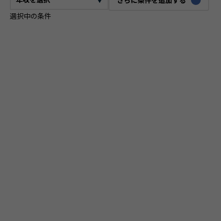
選択中の条件
CTO
VPoE
テックリード
ITコンサルタント
ITアーキテクト
プロジェクトマネージャー
プロダクトマネージャー
スクラムマスター