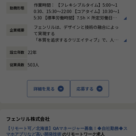
良いプロダクトを作るためには、良いプロジェクトチームを
っている
作業時間： 【フレキシブルタイム】5:00〜1
作る必要があり、それの実現を目指しリーダーとして方向性
勤務形態
0:30、15:30〜22:00 【コアタイム】10:30〜1
を示し、開発を行い、若手エンジニアをサポートしていただ
【業務の変更の範囲】
5:30 【標準労働時間】7.5h × 所定労働日数 /
きたく思っております。
無
月
フェンリルは、デザインと技術の融合によっ
企業概要
働き方：
フレックス制（コアタイムあり）
フェンリルでは依頼通りの開発を行うだけでなく、プロジェ
て実現する
時間外労働の有無： 有（月平均30時間）
クトの特性、状況、プロダクトの仕様、設計を理解し提案を
「本質を追求するクリエイティブ」で、人々
休憩時間： 60分
行いながら業務を遂行するため、どうすればプロダクトが最
にハピネスを届けることが使命であると考え
高に近づくのかを考え、品質に責任を持ってチームを牽引す
22年
設立年数
ます。
る方に来て欲しいと思っております。 また、リーダーとして
私たちがクリエイティブにおいて大切にする
の業務を行う中で、開発組織全体を理解し、徐々に組織全体
503人
従業員数
のは、
を担うテックリードへのキャリアアップを目指してもらえる
明らかな他との違いを生むこと、
と嬉しいです。
わかりやすい凄さがあること、
ひとりの強い意志のもとに実現すること、
詳細を見る
応募する
仕事内容
この3つです。
ウェブアプリの開発案件（SPA, アプリ向け WebAPI、CMS を
含む広範なシステム開発）において、プロジェクトマネージ
私は、自分のことが大好きで、自分の人生が
ャーと協力しながら、メンバーを率いて設計・実装・ユニッ
一番大切です。
トテストといった業務を主にご担当いただきます。
私は、フェンリルの想いも、ちょっとだけ大
フェンリル株式会社
切にします。
デザイナー、テスター、アプリエンジニアといった様々なス
【リモート可／北海道】QAマネージャー募集！◆自社勤務◆ス
私は、自分がハピネスを感じたのなら、周り
ペシャリストと共に、UI/UX にこだわったモバイルアプリケ
マホアプリなど高い開発技術
のリモートワーク求人
にもハピネスを届けます。