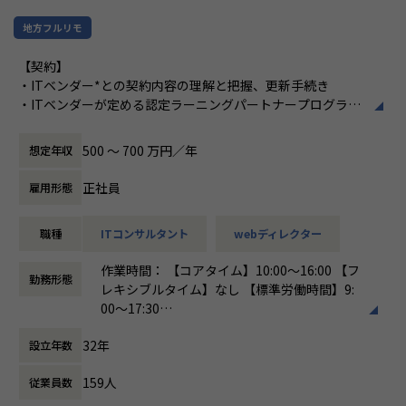
を習得し、日本市場を担当するAWS・Microsoftの担当者
地方フルリモ
（言語：英語）との関係構築を行い、トレノケート・ジャパ
ンの売上向上を実現していただきます。また、アジアを中心
【契約】
としたグローバルマーケティングチームと日本のマーケティ
・ITベンダー*との契約内容の理解と把握、更新手続き
ングチームのシナジーを高めるため、活動内容や成功事例の
・ITベンダーが定める認定ラーニングパートナープログラム
共有にも責任を持っていただきます。
要件の把握
・ITベンダーのコンプライアンス遵守
500 〜 700 万円／年
想定年収
＜レポートライン＞
以下の2つのラインにレポート:
【ベンダーリレーション】
正社員
雇用形態
メイン）日本マーケティング部
・ITベンダーの年間ビジネスプラン作成
サブ）グローバルマーケティングチーム
・ITベンダーと四半期レビュー（トレノケートジャパンとIT
※スキル習得やジャパンの情報共有のため連携
職種
ITコンサルタント
webディレクター
ベンダーまたはトレノケートグループ全体とITベンダー）
・ITベンダーが実施するウェビナーの参加、ウェビナーで提
【業務の変更の範囲】
作業時間： 【コアタイム】10:00～16:00 【フ
供される情報をサマライズし社内関係者へ情報連携
勤務形態
無
レキシブルタイム】なし 【標準労働時間】9:
・ITベンダーの製品パートナーのプログラムの理解と需要の
00～17:30
あるトレーニングの理解
働き方：
フレックス制（コアタイムあり）
・ITベンダーとキャンペーンやプロモーションの実施、社内
32年
設立年数
時間外労働の有無： 有（月平均20時間）
各所連携
休憩時間： 60分
・カスタマーサポートチームからのベンダー関連の問合せ対
159人
従業員数
応