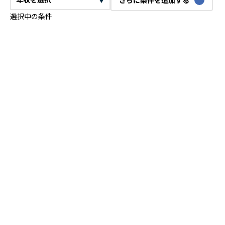
選択中の条件
CTO
VPoE
テックリード
ITコンサルタント
ITアーキテクト
プロジェクトマネージャー
プロダクトマネージャー
スクラムマスター