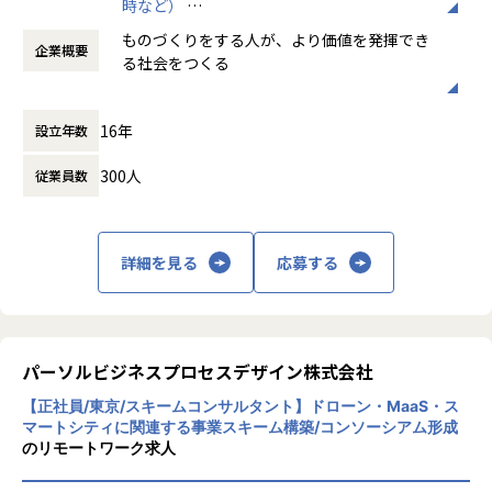
時など）
域における潜在的/顕在的に抱える課題点を紐解き、適切な課
備して社員の働きやすい環境をつくっていま
時間外労働の有無： 有（月平均16時間）
題解決を実施していきたい方、また企画～運用まで一気通貫
・課題に対する施策検討
す。
ものづくりをする人が、より価値を発揮でき
企業概要
休憩時間： 60分
でサービス提供をすることが弊社の強みとなるため、運用・
る社会をつくる
実行までの視点を踏まえたコンサルティングを実現できる方
・要件定義・設計
を求めております。
【Vission】
・分析設計・効果計測
16年
設立年数
ビットエーは「ものづくりをする人が、より
・社内外のステークホルダーとの交渉・調整
価値を発揮できる社会をつくる」ことを目指
■業務概要
300人
従業員数
し、日々進化を続けています。
セールス・マーケティング全般の課題特定と解決策の提示を
・課題解決のための提案書作成
担う統合コンサルタントとして、各領域のスペシャリストと
・体制強化に向けた組織づくり
もともと日本は自動車をはじめとする多くの
ともにお客様の課題解決のご支援をしていただきます。
・メンバーの育成・マネジメント
「ものづくり」領域で世界をリードしてきま
詳細を見る
応募する
セールス・マーケティングの複数の領域に跨る課題感をお持
した。しかし残念なことに、今の日本から世
ちの顧客に対してプリセールスで解決の具体的イメージをつ
界を変えるほどのインターネットビジネスは
けていただき、コンサルティングで具体的な解決策を提示、
＜案件例＞
生まれてはいません。理由のひとつとして、
他のサービス部門と共同で運用の構築を行い解決策の実現を
日本では「ものづくり」側と「ビジネス」側
進めていきます。
・就職支援サービスのプロダクトデザイン業務やプロダクト
の距離が遠すぎるという点が挙げられます。
パーソルビジネスプロセスデザイン株式会社
改善業務
・高級化粧品ブランドのサイト運用改善を含むグロースハッ
【正社員/東京/スキームコンサルタント】ドローン・MaaS・ス
「ものづくり」側は多段請け構造で受注する
■想定業務内容
ク支援
マートシティに関連する事業スキーム構築/コンソーシアム形成
ことが多いため、ビジネスモデルを俯瞰して
①プリセールス
のリモートワーク求人
・自動車メーカーの新規ユーザー獲得に向けた、戦略検討や
見たり、ビジネス課題を自分ごととして捉え
営業と商談に同席し、具体的な課題の特定と解決策の方針
新規サービス構築 など
るのがむずかしい。逆に「ビジネス」側は作