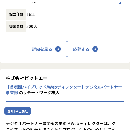
日本企業のIT人材不足に対し、ITのプロフェッショナルとし
順調な成長を続け現在に至っています。
・多業界のWebサービスに携われる経験
てクライアントのビジネスに大きく貢献する企業として年々
【Vission】
存在感を強めるbitA。当方はbitAの中核であるデジタルパー
16年
【Mission】
設立年数
ビットエーは「ものづくりをする人が、より
・事業会社目線での施策検討から実施の経験
トナー事業部です。
ビットエーのミッションは、クライアントの
価値を発揮できる社会をつくる」ことを目指
300人
従業員数
デジタル領域の課題を解決し、事業成長を加
し、日々進化を続けています。
・大きい裁量でプロジェクトを推進していく力
デジタルパートナー事業部では、クライアントビジネスの検
速させることです。そのため、「クリエイテ
討段階から伴走し、課題の見極めからプロダクトのサービス
ィブ」、「エンジニアリング」、「マーケテ
もともと日本は自動車をはじめとする多くの
設計、技術の選定、制作から運用、グロース支援まで一貫し
ィング」、それぞれの領域でプロフェッショ
「ものづくり」領域で世界をリードしてきま
詳細を見る
応募する
てソリューションを展開することで、クリエイティブ側から
ナル集団を形成しています。
した。しかし残念なことに、今の日本から世
【キャリアパス例】
ビジネス課題解決を行うボトムアップ型のビジネスモデルを
界を変えるほどのインターネットビジネスは
・プロジェクトマネージャー（PM）
実行しています。
どの領域のビジネスであれ、デジタル戦略の
生まれてはいません。理由のひとつとして、
立案とデジタル施策の実行は必要不可欠にな
日本では「ものづくり」側と「ビジネス」側
・インフォメーションアーキテクト（IA）
ユーザーに本質的な価値を届け、サービスをグロースさせる
っており、今後もデジタル領域において専門
の距離が遠すぎるという点が挙げられます。
株式会社ビットエー
・UXディレクター
ところに特化しており、”クライアントに言われたものを作
性が高い人材は重宝されていきます。
・データアナリスト
るのが仕事ではなく、クライアントの事業／Webサービスの
【首都圏ハイブリッド/Webディレクター】デジタルパートナー
このトレンドとして上昇していくデジタル領
「ものづくり」側は多段請け構造で受注する
・マネジャー（管理職）
成長を実現するのが我々の仕事である”という考えのもと、
事業部
のリモートワーク求人
域の「ものづくり」の価値に加え、次の4つ
ことが多いため、ビジネスモデルを俯瞰して
事業責任者／サービス責任者と共に膝を突き合わせながらコ
の方針で価値を高めていこうとしています。
見たり、ビジネス課題を自分ごととして捉え
【Web制作会社年鑑2023に掲載】
ンセプトや施策を考え、実行・運用に落とし込む体制を提供
るのがむずかしい。逆に「ビジネス」側は作
1年間で話題となったWebサイト、Webマーケティング施
することで評価を得てきました。
週1日以上出社
1. エンドクライアントとの直接取引
り手側に発注する立場上、ICTリテラシーを
策、スマートフォン／タブレット向けアプリ施策などを制作
2. 中長期的な課題解決、サービスグロース支
向上させる機会に恵まれないことが大きなネ
会社ごとにアーカイブ化したインタラクティブコンテンツ
【職務内容】
デジタルパートナー事業部の求めるWebディレクターは、ク
援案件に注力
ックになっていると考えています。
集、Web制作会社年鑑2023に掲載されました。
デジタルパートナー事業部の”プロジェクトマネジャー”とし
ライアントの課題解決のためにプロジェクトの中心として企
3. ビジネス人材の積極採用