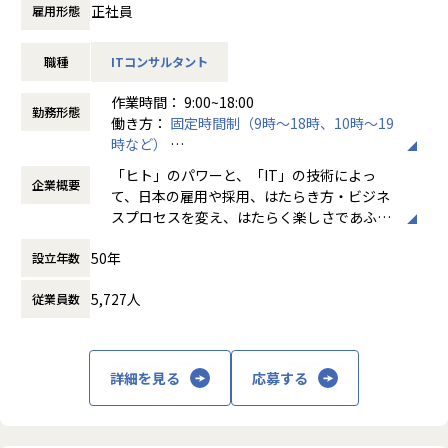
「本当に今の戦略が正しいのか評価してほしい」のような抽
正社員
雇用形態
象度の高い顧客のお悩みに対して、セールスマーケティング
事業部のケーパと最新のテクノロジーを駆使して解決へ導く
職種
ITコンサルタント
コンサルを行っていただきます。
作業時間： 9:00~18:00
現在、クライアントとしてIT業界の企業様が多く、営業・マ
勤務形態
働き方：
固定時間制（9時～18時、10時～19
ーケ課題に対して戦略的IT活用による業務改革、マーケティ
時など）
ング戦略立案、営業プロセス改革、などコンサルティングを
時間外労働の有無： 有（月平均20時間）
実行しております。
「ヒト」のパワーと、「IT」の技術によっ
企業概要
休憩時間： 60分
今後についてはIT業界だけではなく他業界の企業様に対して
て、日本の雇用や採用、はたらき方・ビジネ
も、営業・マーケティングを軸にクライアント課題解決に向
スプロセスを変え、はたらく楽しさであふれ
けたコンサルティング支援を実施していきたいと考えており
る世界を築き、ひとりでも多くの人が、はた
ます。
50年
設立年数
らいて、笑っている。それが、私たちパーソ
クライアントと共に、実現可能なビジネスプランを策定し、
ルプロセス&テクノロジーが実現したい世界
実現化に向けた戦略立案から、業務改革の要件定義、IT戦略
5,727人
従業員数
です。
立案、システム設計・開発・導入まで実現していきたく、ご
共感いただけるコンサルタントの方を募集しております。
IT・プロセスの変革と、はたらく楽しさであ
また、本事業ではデジタルマーケティング～セールスにおけ
ふれる組織作りを通じて、お客様の確かな成
詳細を見る
応募する
るBPO業務を担っておりますので、セールスコンサルティン
長を、共に実現いたします。
グ組織にて課題の特定、Tobe像の策定と実現へのロードマ
ップの作成を行い、実際の営業・マーケ活動について運用を
■IT領域
中心としているグループへパスをし、実行と改善をすること
「an」や「DODA」などグループ向けシステ