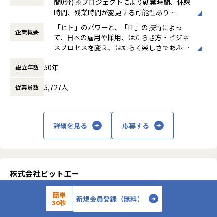
間0分) ※プロジェクトにより就業時間、休憩
・要件定義、仕様作成、開発ベンダー各社に対する指示や調
・ジャーニー/ペルソナ策定
りをする人の価値向上につながるのではない
ビットエー初の自社プロダクトのリリースも
時間、残業時間が変更する可能性あり
整、納期・納品管理、交渉や、技術要素開発のPO、およびシ
・情報設計
かと考え、「ビジネス力のあるものづくり集
控えており、多方面での事業展開を進めてい
働き方：
固定時間制（9時～18時、10時～19
ステム社会実装に向けた実証実験対応など
・要件定義
「ヒト」のパワーと、「IT」の技術によっ
団」をつくっていこうとビットエーを創業、
ます。
企業概要
時など）
・UIUX改善
て、日本の雇用や採用、はたらき方・ビジネ
順調な成長を続け現在に至っています。
時間外労働の有無： 有（月平均20時間）
※上記はあくまで一例であり、志向性と経験に応じて幅広く
・プロジェクト全体の計画、管理
スプロセスを変え、はたらく楽しさであふれ
休憩時間： 60分
配属を検討していきます。
・ステークホルダーとの交渉、調整
る世界を築き、ひとりでも多くの人が、はた
【Mission】
※能力開発を目的にGX・ドローン・MaaS領域以外のプロジ
・課題解決のための提案書作成
50年
設立年数
らいて、笑っている。それが、私たちパーソ
ビットエーのミッションは、クライアントの
ェクトで短期的にプロジェクト経験を積んでもらう可能性も
など
ルプロセス&テクノロジーが実現したい世界
デジタル領域の課題を解決し、事業成長を加
御座います。
5,727人
※本社勤務、リモートの受託制作・改善提案等がメインとな
従業員数
です。
速させることです。そのため、「クリエイテ
ります。
ィブ」、「エンジニアリング」、「マーケテ
IT・プロセスの変革と、はたらく楽しさであ
ィング」、それぞれの領域でプロフェッショ
■サステナビリティ推進が注目されている背景と私たち（サ
【主な取引先】※全体の9割が直案件（12期時点）
ふれる組織作りを通じて、お客様の確かな成
ナル集団を形成しています。
詳細を見る
応募する
ステナブルビジネス統括部）の役割について
エイベックス / 三菱電機 /トラストバンク / キヤノンマーケテ
長を、共に実現いたします。
現在日本では気候変動と環境問題、少子高齢化による労働力
ィングジャパン / ユニクロ / パナソニック / カシオ計算機 /電
どの領域のビジネスであれ、デジタル戦略の
不足、地方の過疎化による地域間格差の拡大などの社会問題
通グループ / KADOKAWA / パーソルキャリア / デルフィス・
■IT領域
立案とデジタル施策の実行は必要不可欠にな
が深刻化しています。これらの社会課題に対処するため、サ
インタラクティブ /日本経済新聞社 / 博報堂グループ / LINE
「an」や「DODA」などグループ向けシステ
っており、今後もデジタル領域において専門
ステナビリティ推進や技術革新などが求められています。GX
他、多数
ムの企画・開発は勿論、外販向けもプライム
性が高い人材は重宝されていきます。
株式会社ビットエー
（グリーントランスフォーメーション）は脱炭素化を通じて
案件を担当しています。自社には、リサーチ
このトレンドとして上昇していくデジタル領
環境負荷の低減を目指し、ドローンは業務効率化や省人化に
【働く環境について】
【首都圏ハイブリッド/テクニカルディレクター/開発経験必須】
＆ディベロップメントを専門に行っている統
域の「ものづくり」の価値に加え、次の4つ
簡単
よって労働力不足に対応し、MaaS（Mobility as a Service）
グローバルユニット
のリモートワーク求人
新規会員登録（無料）
・リモートワーク可
括部があり、最新技術を他部署が手掛けてい
の方針で価値を高めていこうとしています。
30秒
は移動の最適化で地域間格差の解消や持続可能な都市環境の
・資格取得支援制度
る案件で利用できないかを検討したり、自社