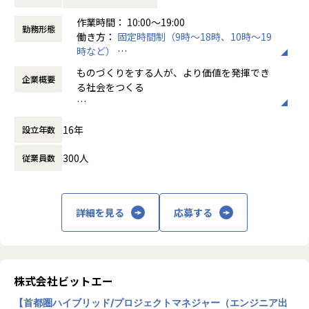
・分析設計・効果計測
す。
作業時間： 10:00～19:00
・制作ディレクション
また、自社では社員の88％が働くをたのしん
勤務形態
働き方：
固定時間制（9時～18時、10時～19
■サステナブルビジネス統括部について（展開しているサー
・クライアント折衝
でいる状態を目指して、制度やオフィスを整
時など）
ビス一覧）
・メンバーの育成・マネジメント
備して社員の働きやすい環境をつくっていま
時間外労働の有無： 有（月平均16時間）
・GXソリューション部（脱炭素ビジネス支援G）：脱炭素経
す。
ものづくりをする人が、より価値を発揮でき
企業概要
休憩時間： 60分
営・運用支援、脱炭素クラウドツールの導入/サポート、ビジ
＜案件例＞
る社会をつくる
ネス支援（拡販・人材育成）など
・交通DXソリューション部（モビリティビジネス支援G）：
・就職支援サービスのプロダクトデザイン業務やプロダクト
【Vission】
モビリティソリューションの導入・運用支援、実証実験代
改善業務
16年
設立年数
ビットエーは「ものづくりをする人が、より
行、データ分析支援、ビジネス支援（拡販・人材育成）など
・高級化粧品ブランドのサイト運用
価値を発揮できる社会をつくる」ことを目指
・フィールドDXソリューション部（ドローンビジネス支援
・改善を含むグロースハック支援
300人
従業員数
し、日々進化を続けています。
G）：ドローンソリューションの導入・運用支援、実証実験
・自動車メーカーの新規ユーザー獲得に向けた、戦略検討や
代行、導入効果検討開発、ビジネス支援（拡販・人材育成）
新規サービス構築 等
もともと日本は自動車をはじめとする多くの
など
「ものづくり」領域で世界をリードしてきま
詳細を見る
応募する
・スマートシティソリューション部（社会実装支援G）：ス
した。しかし残念なことに、今の日本から世
マートシティに関連するテクノロジーの社会実装支援および
＜主な取引先＞
界を変えるほどのインターネットビジネスは
技術開発支援（事業推進/事務局/PMO）を対応。
全体の9割がクライアントと直取引、1年以上の継続している
生まれてはいません。理由のひとつとして、
プロジェクトは8割に上ります（2023年1月時点）。
日本では「ものづくり」側と「ビジネス」側
【業務の変更の範囲】
エイベックス / 三菱電機 /トラストバンク / キヤノンマーケテ
の距離が遠すぎるという点が挙げられます。
株式会社ビットエー
会社の定める職種（出向を命じることがあり、その場合は出
ィングジャパン / ユニクロ / パナソニック / カシオ計算機 /電
向先の定める職種）
通グループ / KADOKAWA / パーソルキャリア / トヨタ・コニ
【首都圏ハイブリッド/プロジェクトマネジャー（エンジニア出
「ものづくり」側は多段請け構造で受注する