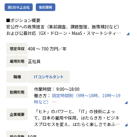
を定め、営業が作成する提案書の骨子に沿って支援内容の詳
り手側に発注する立場上、ICTリテラシーを
細を作成します。
＜主な取引先＞
週1日以上出社
受託開発
向上させる機会に恵まれないことが大きなネ
②コンサルティング
全体の9割がクライアントと直取引、1年以上の継続している
ックになっていると考えています。
市場調査や競合調査を行い、顧客の市場の取り巻く環境を
■ポジション概要
プロジェクトは8割に上ります（2023年1月時点）。
把握し、業務ヒアリングや既存資料の確認をして現状の業務
官公庁への政策提言（事前調査、課題整理、施策検討など）
エイベックス / 三菱電機 /トラストバンク / キヤノンマーケテ
創業メンバーである吉田と橋本は、学生時代
内容の可視化します。
および公募対応（GX・ドローン・MaaS・スマートシティに
ィングジャパン / ユニクロ / パナソニック / カシオ計算機 /電
にインターネットアーキテクチャやコンピュ
調査した市場の環境や可視化した業務内容から課題を特定
関連する企画立案、産学官の座組・コンソーシアム形成、
通グループ / KADOKAWA / パーソルキャリア / トヨタ・コニ
ータサイエンスを専攻し、自らWebサービス
し、顧客のTobe像の策定と実現へのロードマップを作成し
提案書作成、実証計画および予算計画作成など）の一連の業
ック・プロ /日本経済新聞社 / 博報堂グループ / LINE 他、多
を運用していく中でビジネスの難しさを学び
408 〜 700 万円／年
想定年収
ます。
務を段階的にご担当いただきます。
数
ました。また社会人として事業会社で働くこ
他のサービス部門と共同でToBe像を実現するための具体
とで「ものづくり」との距離感を実感しまし
正社員
雇用形態
的な計画を立てます。
GX・ドローン・MaaS・スマートシティに関連する政策を読
【デジタルパートナー事業部】
た。
③プロジェクトマネジメント
み解き、現状把握から課題を構造化し施策の企画を立案頂き
大手クライアントのデジタル領域の課題を解決するためのソ
職種
ITコンサルタント
コンサルティングで立てた計画に基づき運用への施策の落
ます。
リューションとリソースを提供する事業部。クライアントの
「ものづくり」をする人が「ビジネス」を理
としこみを行い、運用実施の進捗管理と改善活動を行いま
政策決定団体（官公庁）に対して、事業者目線での来年度の
ニーズに合わせ各専門分野のITプロ人材をアサインしてチー
解することで、ビジネスにとって価値がある
作業時間： 9:00〜18:00
す。
予算設計や政策決定に対する提言書作成・提出や、政策執行
ムを構成し、WEBサービスの構築やグロースをロングターム
勤務形態
ものを生むことができ、結果としてものづく
働き方：
固定時間制（9時～18時、10時～19
団体である地方自治体などへ課題のヒアリング・情報収集か
で支援しています。
りをする人の価値向上につながるのではない
時など）
ら、
かと考え、「ビジネス力のあるものづくり集
時間外労働の有無： 有（月平均20時間）
■プロジェクト事例
課題解決につなげるための政策に沿ったプロジェクト組成
【ミッション】
「ヒト」のパワーと、「IT」の技術によっ
団」をつくっていこうとビットエーを創業、
企業概要
休憩時間： 60分
１．大手人材派遣会社
（産学官の座組構築・コンソーシアム形成）などを社内外の
ビットエーの根幹にある価値観は「仲間と共に」。プロフェ
て、日本の雇用や採用、はたらき方・ビジネ
順調な成長を続け現在に至っています。
MA運用とMA反応に対するインサイドセールスのコール運
関係者を巻き込みながら推進頂く想定です。
ッショナルとして自らの価値を発揮することでチームに変化
スプロセスを変え、はたらく楽しさであふれ
用の構築。
案件獲得後は、プロジェクト進行・完了までの一連の業務を
をもたらし、さらに、チーム一丸となって企業や社会が抱え
る世界を築き、ひとりでも多くの人が、はた
【Mission】
MAとISの運用改善と改善策に合わせたMAツールとCRMの
推進する主担当の、実行管理をサポートしたり、アカウント
る課題を解決していくことで、社会の変革に挑み続けます。
50年
設立年数
らいて、笑っている。それが、私たちパーソ