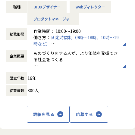
PC：Mac 、Winの希望する方を支給
プロフェッショナルとして自らの価値を発揮することでチー
に導くケースが多く生まれています。
仕様…と多くの案件バリエーションがあるこ
た。
職種
UIUXデザイナー
webディレクター
大型モニター支給 など
ムに変化をもたらし、さらに、チーム一丸となって企業や社
とで専門性を高める機会が増え、ものづくり
会が抱える課題を解決していくことで、社会の変革に挑み続
私たちは、〈専門領域〉のプロフェッショナルとしてビジネ
屋として多様なキャリアパスを選択できる組
「ものづくり」をする人が「ビジネス」を理
プロダクトマネージャー
【この仕事で得られるもの】
けます。
ス課題に向き合い、テクノロジーとクリエイティブから生み
織を目指しています。
解することで、ビジネスにとって価値がある
・難しい問題や課題に対して隠れた本質的なイシューを発見
出されるアイデアで企業成長に寄与し、パートナーとして、
ものを生むことができ、結果としてものづく
作業時間： 10:00～19:00
する力
【この仕事で得られるもの】
ともに発展することを目指します。
また、2020年3月には初の海外進出となるベ
勤務形態
りをする人の価値向上につながるのではない
働き方：
固定時間制（9時～18時、10時～19
・多方面からの影響を鑑みて、適切な論理と方法を選択する
・課題解決のプランニングスキル
トナム拠点の立上げを実施し、同年12月には
かと考え、「ビジネス力のあるものづくり集
時など）
ことができる力
【事業内容】
ビットエー初の自社プロダクトのリリースも
団」をつくっていこうとビットエーを創業、
時間外労働の有無： 有（月平均16時間）
・企業における付加価値を正しく理解し、クライアントのビ
・データ分析に基づいたUI/UXの改善提案力
日本企業のIT人材不足に対し、ITのプロフェッショナルとし
控えており、多方面での事業展開を進めてい
ものづくりをする人が、より価値を発揮でき
順調な成長を続け現在に至っています。
企業概要
休憩時間： 60分
ジネスに反映できる力
てクライアントのビジネスに大きく貢献する企業として年々
ます。
る社会をつくる
・事業会社目線での施策検討から実施の経験
・多業界のWebサービスに携われる経験
存在感を強めるbitA。当方はbitAの中核であるデジタルパー
【Mission】
トナー事業部です。
【Vission】
ビットエーのミッションは、クライアントの
【業務の変更の範囲】
・事業会社目線での施策検討から実施の経験
16年
設立年数
ビットエーは「ものづくりをする人が、より
デジタル領域の課題を解決し、事業成長を加
全ての業務への配置転換あり
デジタルパートナー事業部では、クライアントビジネスの検
価値を発揮できる社会をつくる」ことを目指
速させることです。そのため、「クリエイテ
・大きい裁量でプロジェクトを推進していく力
討段階から伴走し、課題の見極めからプロダクトのサービス
300人
従業員数
し、日々進化を続けています。
ィブ」、「エンジニアリング」、「マーケテ
設計、技術の選定、制作から運用、グロース支援まで一貫し
ィング」、それぞれの領域でプロフェッショ
てソリューションを展開することで、クリエイティブ側から
もともと日本は自動車をはじめとする多くの
ナル集団を形成しています。
ビジネス課題解決を行うボトムアップ型のビジネスモデルを
「ものづくり」領域で世界をリードしてきま
詳細を見る
応募する
【キャリアパス例】
実行しています。
した。しかし残念なことに、今の日本から世
どの領域のビジネスであれ、デジタル戦略の
・プロジェクトマネージャー（PM）
界を変えるほどのインターネットビジネスは
立案とデジタル施策の実行は必要不可欠にな
ユーザーに本質的な価値を届け、サービスをグロースさせる
生まれてはいません。理由のひとつとして、
っており、今後もデジタル領域において専門
・インフォメーションアーキテクト（IA）
ところに特化しており、”クライアントに言われたものを作