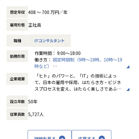
Sといったモビリティサービスの利用や導入を検討されるお
らに拡大が見込まれています。
1年間で話題となったWebサイト、Webマーケティング施
■ヒト領域
のバリエーションが重要であり、そのために
客様に対し、
策、スマートフォン／タブレット向けアプリ施策などを制作
人材を活かし、組織を活性化して企業のパフ
は一定の規模感が必要だと考えています。
408 〜 700 万円／年
想定年収
課題をヒアリングしながら、観光や医療、行政を始めたとし
当社のBPO（ビジネスプロセスアウトソーシング）は、世の
会社ごとにアーカイブ化したインタラクティブコンテンツ
ォーマンス最大化に貢献することを目的とし
様々な業界、サービス、事業フェーズ、技術
たユーザーサービスの企画、利活用を含めたソリューション
中に求められている課題に対し、課題の可視化からプロセス
集、Web制作会社年鑑2023に掲載されました。
て、タレントマネジメントシステムや、アル
仕様…と多くの案件バリエーションがあるこ
正社員
雇用形態
提案と導入支援を担当頂きます。
の改善まで行い、お客様の生産性を最大限に向上させてきま
バイト採用支援システムのパッケージ、人材
とで専門性を高める機会が増え、ものづくり
した。私たちはその経験と実績を活かし、サステナビリティ
【業務の変更の範囲】
派遣採用支援システムなどを手掛けていま
屋として多様なキャリアパスを選択できる組
職種
ITコンサルタント
推進領域で成長が見込まれるGX・ドローン・MaaSの分野に
全ての業務への配置転換あり
す。
織を目指しています。
■具体的なプロジェクト例
おいて、コンサルティングやBPOサービスを提供していま
また、自社では社員の88％が働くをたのしん
作業時間： 9:00〜18:00
・豪雪、災害、事故による大規模な車両滞留発生時の道路状
す。そしてお客様の課題解決やお客様の成長支援を通じて、
勤務形態
でいる状態を目指して、制度やオフィスを整
また、2020年3月には初の海外進出となるベ
働き方：
固定時間制（9時～18時、10時～19
況把握作業へのドローン導入コンサルティング
持続可能な社会の実現に貢献していきます。
備して社員の働きやすい環境をつくっていま
トナム拠点の立上げを実施し、同年12月には
時など）
・太陽光パネル点検サービスへのドローン導入コンサルティ
す。
ビットエー初の自社プロダクトのリリースも
時間外労働の有無： 有（月平均20時間）
ング
「ヒト」のパワーと、「IT」の技術によっ
控えており、多方面での事業展開を進めてい
企業概要
休憩時間： 60分
・地域の移動、交通課題に対して医療や観光の側面における
■サステナブルビジネス統括部について（展開しているサー
て、日本の雇用や採用、はたらき方・ビジネ
ます。
モビリティサービスの導入コンサルティング など
ビス一覧）
スプロセスを変え、はたらく楽しさであふれ
・GXソリューション部（脱炭素ビジネス支援G）：脱炭素経
る世界を築き、ひとりでも多くの人が、はた
※上記はあくまで一例であり、志向性と経験に応じて幅広く
営・運用支援、脱炭素クラウドツールの導入/サポート、ビジ
50年
設立年数
らいて、笑っている。それが、私たちパーソ
配属を検討していきます。
ネス支援（拡販・人材育成）など
ルプロセス&テクノロジーが実現したい世界
※能力開発を目的にGX・ドローン・MaaS領域以外のプロジ
・交通DXソリューション部（モビリティビジネス支援G）：
5,727人
従業員数
です。
ェクトで短期的にプロジェクト経験を積んでもらう可能性も
モビリティソリューションの導入・運用支援、実証実験代
御座います。
行、データ分析支援、ビジネス支援（拡販・人材育成）など
IT・プロセスの変革と、はたらく楽しさであ
・フィールドDXソリューション部（ドローンビジネス支援
ふれる組織作りを通じて、お客様の確かな成
詳細を見る
応募する