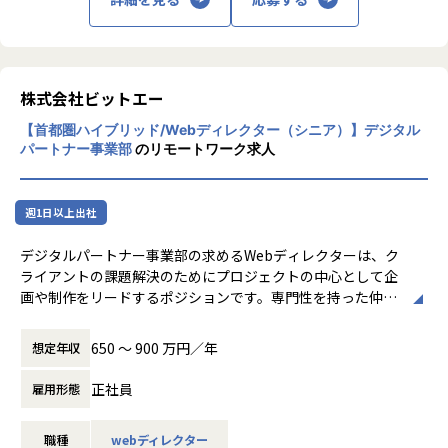
G）：ドローンソリューションの導入・運用支援、実証実験
長を、共に実現いたします。
■サステナビリティ推進が注目されている背景と私たち（サ
代行、導入効果検討開発、ビジネス支援（拡販・人材育成）
ステナブルビジネス統括部）の役割について
など
■IT領域
現在日本では気候変動と環境問題、少子高齢化による労働力
・スマートシティソリューション部（社会実装支援G）：ス
「an」や「DODA」などグループ向けシステ
不足、地方の過疎化による地域間格差の拡大などの社会問題
マートシティに関連するテクノロジーの社会実装支援および
ムの企画・開発は勿論、外販向けもプライム
株式会社ビットエー
が深刻化しています。これらの社会課題に対処するため、サ
技術開発支援（事業推進/事務局/PMO）を対応。
案件を担当しています。自社には、リサーチ
ステナビリティ推進や技術革新などが求められています。GX
【首都圏ハイブリッド/Webディレクター（シニア）】デジタル
＆ディベロップメントを専門に行っている統
（グリーントランスフォーメーション）は脱炭素化を通じて
【業務の変更の範囲】
パートナー事業部
のリモートワーク求人
括部があり、最新技術を他部署が手掛けてい
環境負荷の低減を目指し、ドローンは業務効率化や省人化に
会社の定める職種（出向を命じることがあり、その場合は出
る案件で利用できないかを検討したり、自社
よって労働力不足に対応し、MaaS（Mobility as a Service）
向先の定める職種）
サービス開発に取り組んでいます。
は移動の最適化で地域間格差の解消や持続可能な都市環境の
週1日以上出社
構築に貢献することができる点から、これらの市場は今後さ
■ビジネスエンジニアリング領域
らに拡大が見込まれています。
デジタルパートナー事業部の求めるWebディレクターは、ク
IT領域、新エネルギー業界に特化したもの、
ライアントの課題解決のためにプロジェクトの中心として企
またセールス、Webマーケティングに特化し
当社のBPO（ビジネスプロセスアウトソーシング）は、世の
画や制作をリードするポジションです。専門性を持った仲間
たアウトソーシングを展開しています。
中に求められている課題に対し、課題の可視化からプロセス
と協力しつつ、クライアントの事業拡大・ビットエーの組織
の改善まで行い、お客様の生産性を最大限に向上させてきま
成長を牽引してくれる方を募集します。
■ヒト領域
650 〜 900 万円／年
想定年収
した。私たちはその経験と実績を活かし、サステナビリティ
※変更範囲：全ての業務への配置転換あり
人材を活かし、組織を活性化して企業のパフ
推進領域で成長が見込まれるGX・ドローン・MaaSの分野に
ォーマンス最大化に貢献することを目的とし
正社員
雇用形態
おいて、コンサルティングやBPOサービスを提供していま
＜主な業務＞
て、タレントマネジメントシステムや、アル
す。そしてお客様の課題解決やお客様の成長支援を通じて、
・課題に対する施策検討
バイト採用支援システムのパッケージ、人材
職種
webディレクター
持続可能な社会の実現に貢献していきます。
・要件定義・設計
派遣採用支援システムなどを手掛けていま