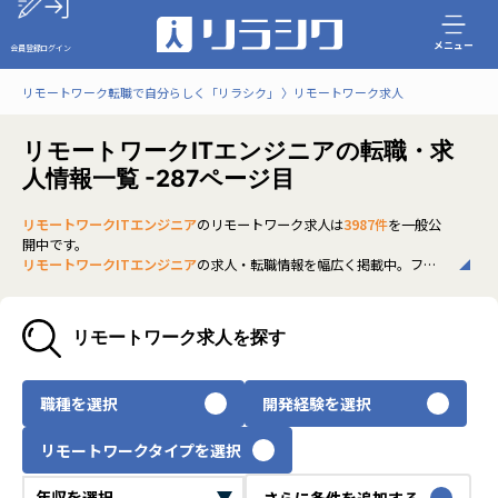
メニュー
会員登録
ログイン
リモートワーク転職で自分らしく「リラシク」
リモートワーク求人
リモートワークITエンジニアの転職・求
人情報一覧 -287ページ目
リモートワークITエンジニア
のリモートワーク求人は
3987件
を一般公
開中です。
リモートワークITエンジニア
の求人・転職情報を幅広く掲載中。フル
リモートから一部在宅勤務まで、全国の正社員ポジションを多数ご紹
介。最新の市場動向やキャリア形成に役立つ情報もあわせてチェック
できます。
リモートワーク求人を探す
いち早く、多くの選択肢から
リモートワークITエンジニア
のリモート
ワーク求人を選びたい方は、30秒で完結する無料の
会員登録
へお進み
ください。
職種を選択
開発経験を選択
リモートワークタイプを選択
さらに条件を追加する