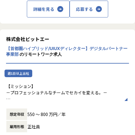
・課題解決のための提案書作成
ィング」、それぞれの領域でプロフェッショ
「ものづくり」領域で世界をリードしてきま
詳細を見る
応募する
・エンジニア採用
ナル集団を形成しています。
した。しかし残念なことに、今の日本から世
など
＜主な取引先＞
界を変えるほどのインターネットビジネスは
※本社勤務、リモートの受託制作・改善提案等がメインとな
全体の9割がクライアントと直取引、1年以上の継続している
どの領域のビジネスであれ、デジタル戦略の
生まれてはいません。理由のひとつとして、
ります。
プロジェクトは8割に上ります（2023年1月時点）。
立案とデジタル施策の実行は必要不可欠にな
日本では「ものづくり」側と「ビジネス」側
エイベックス / 三菱電機 /トラストバンク / キヤノンマーケテ
っており、今後もデジタル領域において専門
の距離が遠すぎるという点が挙げられます。
株式会社ビットエー
【主な取引先】※全体の9割が直案件（12期時点）
ィングジャパン / ユニクロ / パナソニック / カシオ計算機 /電
性が高い人材は重宝されていきます。
エイベックス / 三菱電機 /トラストバンク / キヤノンマーケテ
通グループ / KADOKAWA / パーソルキャリア / トヨタ・コニ
【首都圏ハイブリッド/UIUXディレクター】デジタルパートナー
このトレンドとして上昇していくデジタル領
「ものづくり」側は多段請け構造で受注する
ィングジャパン / ユニクロ / パナソニック / カシオ計算機 /電
ック・プロ /日本経済新聞社 / 博報堂グループ / LINE 他、多
事業部
のリモートワーク求人
域の「ものづくり」の価値に加え、次の4つ
ことが多いため、ビジネスモデルを俯瞰して
通グループ / KADOKAWA / パーソルキャリア / デルフィス・
数
の方針で価値を高めていこうとしています。
見たり、ビジネス課題を自分ごととして捉え
インタラクティブ /日本経済新聞社 / 博報堂グループ / LINE
るのがむずかしい。逆に「ビジネス」側は作
他、多数
【デジタルパートナー事業部】
週1日以上出社
1. エンドクライアントとの直接取引
り手側に発注する立場上、ICTリテラシーを
2. 中長期的な課題解決、サービスグロース支
向上させる機会に恵まれないことが大きなネ
【働く環境について】
大手クライアントのデジタル領域の課題を解決するためのソ
【ミッション】
援案件に注力
ックになっていると考えています。
・リモートワーク可
リューションとリソースを提供する事業部。
－プロフェッショナルなチームでセカイを変える。－
3. ビジネス人材の積極採用
・資格取得支援制度
クライアントのニーズに合わせ各専門分野のITプロ人材をア
4. 案件バリエーションの構築
創業メンバーである吉田と橋本は、学生時代
・書籍購入制度
サインしてチームを構成し、WEBサービスの構築やグロース
テクノロジーは想像以上のスピードで進化しています。
にインターネットアーキテクチャやコンピュ
・マネジャーとの定期面談（1on1）
をロングタームで支援しています。
これまでは、〈ビジネス領域〉に精通したリーダーが企業を
私たちの専門性を高めていくためには、案件
ータサイエンスを専攻し、自らWebサービス
550 〜 800 万円／年
想定年収
・セミナー参加の費用負担
牽引していくことがスタンダードでした。しかしながら、昨
のバリエーションが重要であり、そのために
を運用していく中でビジネスの難しさを学び
・社内勉強会『ENGINE』(現在50回以上開催)
【ミッション】
今テクノロジーやクリエイティブなどの〈専門領域〉に軸足
は一定の規模感が必要だと考えています。
ました。また社会人として事業会社で働くこ
正社員
雇用形態
・PCや周辺機器の支給
ビットエーの根幹にある価値観は「仲間と共に」。
を置いたリーダーが、新しいサービスを創造し、世界的企業
様々な業界、サービス、事業フェーズ、技術
とで「ものづくり」との距離感を実感しまし