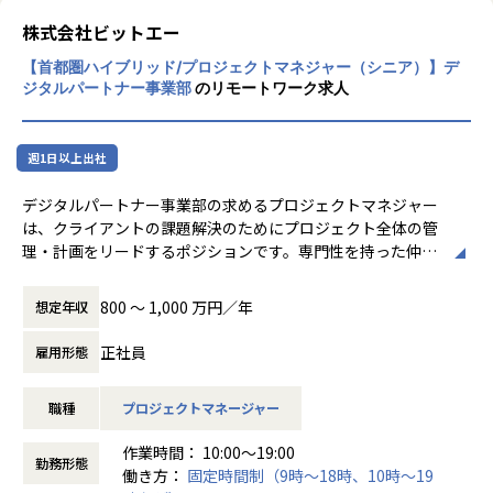
で総合的なソリューション提供が出来る環境です。
ムの企画・開発は勿論、外販向けもプライム
株式会社ビットエー
案件を担当しています。自社には、リサーチ
組織として立ち上げ期であり、今後事業として伸ばしていき
【首都圏ハイブリッド/プロジェクトマネジャー（シニア）】デ
＆ディベロップメントを専門に行っている統
たいポジションとなります。
ジタルパートナー事業部
のリモートワーク求人
括部があり、最新技術を他部署が手掛けてい
クライアントと共にビジョン達成に向けた行動だけではな
る案件で利用できないかを検討したり、自社
く、コンサルティング事業拡大のための事業推進など裁量を
サービス開発に取り組んでいます。
持ち行動できるポジションのため、やりがいと成長の実感が
週1日以上出社
できます。
■ビジネスエンジニアリング領域
デジタルパートナー事業部の求めるプロジェクトマネジャー
IT領域、新エネルギー業界に特化したもの、
は、クライアントの課題解決のためにプロジェクト全体の管
またセールス、Webマーケティングに特化し
■事業について
理・計画をリードするポジションです。専門性を持った仲間
たアウトソーシングを展開しています。
統合コンサルティング統括部は企業のセールス＆マーケティ
と協力しつつ、クライアントの事業拡大・ビットエーの組織
ングを一貫してカバーする組織となっております。「法人営
成長を牽引してくれる方を募集します。また、プロジェクト
■ヒト領域
800 〜 1,000 万円／年
想定年収
業のあり方を変えたい」との思いからこの事業が立ち上がり
マネージャー業務と合わせて、組織づくりの推進やメンバー
人材を活かし、組織を活性化して企業のパフ
ました。
のマネジメントもお任せしたいと考えております。
ォーマンス最大化に貢献することを目的とし
正社員
雇用形態
その中でも企画・構築、コンサルティングといった上流プロ
※変更範囲：全ての業務への配置転換あり
て、タレントマネジメントシステムや、アル
セスに特化をしたサービス提供が出来るよう、本ポジション
バイト採用支援システムのパッケージ、人材
職種
プロジェクトマネージャー
が立ち上がりました。現在、弊社が得意とするIT領域の企業
派遣採用支援システムなどを手掛けていま
様が主流のクライアントのみならず、大手保険企業様、銀行
＜主な業務＞
す。
作業時間： 10:00～19:00
様、など業界問わず広くご支援を開始しました。
また、自社では社員の88％が働くをたのしん
勤務形態
働き方：
固定時間制（9時～18時、10時～19
ご自身の経験をもとにクライアント企業様の営業・マーケ領
・プロジェクト全体の計画・管理
でいる状態を目指して、制度やオフィスを整