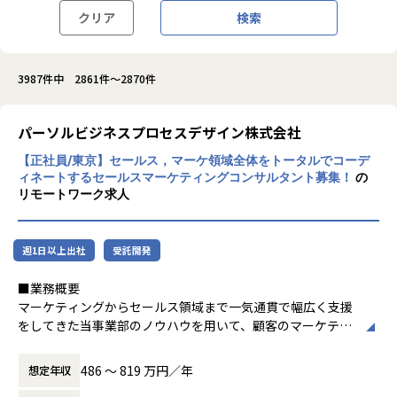
クリア
検索
3987件中 2861件～2870件
パーソルビジネスプロセスデザイン株式会社
【正社員/東京】セールス，マーケ領域全体をトータルでコーデ
ィネートするセールスマーケティングコンサルタント募集！
の
リモートワーク求人
週1日以上出社
受託開発
■業務概要
マーケティングからセールス領域まで一気通貫で幅広く支援
をしてきた当事業部のノウハウを用いて、顧客のマーケティ
ングからセールス領域全般にまたがる課題特定から解決まで
を支援するのが当ポジションのミッションです。
486 〜 819 万円／年
想定年収
「課題はあるが、何から手を付ければいいか分からない。」