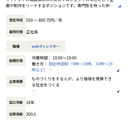
て、プロジェクトの重要な意思決定から参画していただき、
画や制作をリードするポジションです。専門性を持った仲間
4. 案件バリエーションの構築
創業メンバーである吉田と橋本は、学生時代
【業務の変更の範囲】
メンバーと組織を牽引しながら事業拡大に向けてご活躍いた
と協力しつつ、クライアントの事業拡大・ビットエーの組織
にインターネットアーキテクチャやコンピュ
全ての業務への配置転換あり
だきたいと思っています。
成長を牽引してくれる方を募集します。
私たちの専門性を高めていくためには、案件
ータサイエンスを専攻し、自らWebサービス
550 〜 800 万円／年
想定年収
※変更範囲：全ての業務への配置転換あり
※変更範囲：全ての業務への配置転換あり
のバリエーションが重要であり、そのために
を運用していく中でビジネスの難しさを学び
は一定の規模感が必要だと考えています。
ました。また社会人として事業会社で働くこ
正社員
雇用形態
【仕事内容の例】
＜主な業務＞
様々な業界、サービス、事業フェーズ、技術
とで「ものづくり」との距離感を実感しまし
物流系ECサイト開発のプロジェクトをマネジメントしていた
・課題に対する施策検討
仕様…と多くの案件バリエーションがあるこ
た。
職種
webディレクター
だきます。
・要件定義・設計
とで専門性を高める機会が増え、ものづくり
案件の進捗管理、エンジニアチームやメンバーのマネジメン
・分析設計・効果計測
屋として多様なキャリアパスを選択できる組
「ものづくり」をする人が「ビジネス」を理
作業時間： 10:00～19:00
ト、課題発掘と解決、クライアントとの折衝などが主な仕事
・制作ディレクション
織を目指しています。
解することで、ビジネスにとって価値がある
勤務形態
働き方：
固定時間制（9時～18時、10時～19
です。
・クライアント折衝
ものを生むことができ、結果としてものづく
時など）
クライアントのプロダクト開発がスムーズに進捗するよう、
・メンバーの育成・マネジメント
また、2020年3月には初の海外進出となるベ
りをする人の価値向上につながるのではない
時間外労働の有無： 有（月平均16時間）
短期的な課題解決から中長期的な施策の検討・立案などあら
トナム拠点の立上げを実施し、同年12月には
かと考え、「ビジネス力のあるものづくり集
ものづくりをする人が、より価値を発揮でき
企業概要
休憩時間： 60分
ゆる施策を行っていただきます。
＜案件例＞
ビットエー初の自社プロダクトのリリースも
団」をつくっていこうとビットエーを創業、
る社会をつくる
控えており、多方面での事業展開を進めてい
順調な成長を続け現在に至っています。
その他、こういったことも実施しています。
・就職支援サービスのプロダクトデザイン業務やプロダクト
ます。
【Vission】
・課題解決のためのプランニング
改善業務
16年
【Mission】
設立年数
ビットエーは「ものづくりをする人が、より
・戦略立案/調査
・高級化粧品ブランドのサイト運用
ビットエーのミッションは、クライアントの
価値を発揮できる社会をつくる」ことを目指
・要件定義/整理
・改善を含むグロースハック支援
300人
従業員数
デジタル領域の課題を解決し、事業成長を加
し、日々進化を続けています。
・プロジェクト全体の計画、管理
・自動車メーカーの新規ユーザー獲得に向けた、戦略検討や
速させることです。そのため、「クリエイテ
・ステークホルダーとの交渉、調整
新規サービス構築 等
ィブ」、「エンジニアリング」、「マーケテ
もともと日本は自動車をはじめとする多くの