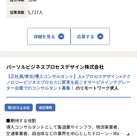
ビットエーのミッションは、クライアントの
メンテナンス実施。
マネジメントを行なっていただくことを想定したポジション
ルプロセス&テクノロジーが実現したい世界
デジタル領域の課題を解決し、事業成長を加
(活用ツール MA：AccountEngagement CRM：Servic
です。
【この仕事で得られるもの】
5,727人
従業員数
です。
速させることです。そのため、「クリエイテ
eCloud)
ィブ」、「エンジニアリング」、「マーケテ
⇒SFA×IS×MA×データ活用により、営業一人当たり新規生
※上記はあくまで一例であり、志向性と経験に応じて幅広く
・大手案件でのプロジェクトマネージメント経験
IT・プロセスの変革と、はたらく楽しさであ
ィング」、それぞれの領域でプロフェッショ
産性が17％向上
配属を検討していきます。
ふれる組織作りを通じて、お客様の確かな成
ナル集団を形成しています。
詳細を見る
応募する
※能力開発を目的にGX・ドローン・MaaS領域以外のプロジ
・課題解決のプランニングスキル
長を、共に実現いたします。
２．大手IT企業
ェクトで短期的にプロジェクト経験を積んでもらう可能性も
・データ分析に基づいたUI/UXの改善提案力
どの領域のビジネスであれ、デジタル戦略の
モバイル既存顧客(企業)向け営業戦略の立案。
御座います。
・多業界のWebサービスに携われる経験
■IT領域
立案とデジタル施策の実行は必要不可欠にな
業務フロー策定と業務実行のためのシステム環境の要求整
・事業会社目線での施策検討から実施の経験
「an」や「DODA」などグループ向けシステ
っており、今後もデジタル領域において専門
理。
ムの企画・開発は勿論、外販向けもプライム
性が高い人材は重宝されていきます。
パーソルビジネスプロセスデザイン株式会社
(活用ツール MA：Marketo CRM：ServiceCloud)
■サステナビリティ推進が注目されている背景と私たち（サ
案件を担当しています。自社には、リサーチ
このトレンドとして上昇していくデジタル領
ステナブルビジネス統括部）の役割について
【正社員/東京/導入コンサルタント】人×プロセスデザイン×テク
＆ディベロップメントを専門に行っている統
域の「ものづくり」の価値に加え、次の4つ
【業務の変更の範囲】
現在日本では気候変動と環境問題、少子高齢化による労働力
【キャリアパス例】
ノロジ―ビジネスプロセスに変革を起こすサービスインテグレー
括部があり、最新技術を他部署が手掛けてい
の方針で価値を高めていこうとしています。
ター企業でのコンサルタント募集！
のリモートワーク求人
会社の定める職種（出向を命じることがあり、その場合は出
不足、地方の過疎化による地域間格差の拡大などの社会問題
る案件で利用できないかを検討したり、自社
向先の定める職種）
が深刻化しています。これらの社会課題に対処するため、サ
・インフォメーションアーキテクト（IA）
サービス開発に取り組んでいます。
1. エンドクライアントとの直接取引
ステナビリティ推進や技術革新などが求められています。GX
・UXディレクター
2. 中長期的な課題解決、サービスグロース支
（グリーントランスフォーメーション）は脱炭素化を通じて
・データアナリスト
週1日以上出社
受託開発
■ビジネスエンジニアリング領域
援案件に注力
環境負荷の低減を目指し、ドローンは業務効率化や省人化に
IT領域、新エネルギー業界に特化したもの、
3. ビジネス人材の積極採用
■期待する役割
よって労働力不足に対応し、MaaS（Mobility as a Service）
・マネジャー（管理職）
またセールス、Webマーケティングに特化し
4. 案件バリエーションの構築
導入コンサルタントとして製造業やインフラ、物流事業者、
は移動の最適化で地域間格差の解消や持続可能な都市環境の
たアウトソーシングを展開しています。
交通事業者、自治体などの業界を中心としたドローン・Maa
構築に貢献することができる点から、これらの市場は今後さ
【Web制作会社年鑑2023に掲載】
私たちの専門性を高めていくためには、案件