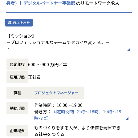
ック・プロ /日本経済新聞社 / 博報堂グループ / LINE 他、多
身者）】デジタルパートナー事業部
のリモートワーク求人
ことが多いため、ビジネスモデルを俯瞰して
数
見たり、ビジネス課題を自分ごととして捉え
るのがむずかしい。逆に「ビジネス」側は作
【デジタルパートナー事業部】
週1日以上出社
り手側に発注する立場上、ICTリテラシーを
大手クライアントのデジタル領域の課題を解決するためのソ
向上させる機会に恵まれないことが大きなネ
リューションとリソースを提供する事業部。
【ミッション】
ックになっていると考えています。
クライアントのニーズに合わせ各専門分野のITプロ人材をア
－プロフェッショナルなチームでセカイを変える。－
サインしてチームを構成し、WEBサービスの構築やグロース
創業メンバーである吉田と橋本は、学生時代
をロングタームで支援しています。
テクノロジーは想像以上のスピードで進化しています。
にインターネットアーキテクチャやコンピュ
これまでは、〈ビジネス領域〉に精通したリーダーが企業を
ータサイエンスを専攻し、自らWebサービス
600 〜 900 万円／年
想定年収
【ミッション】
牽引していくことがスタンダードでした。しかしながら、昨
を運用していく中でビジネスの難しさを学び
ビットエーの根幹にある価値観は「仲間と共に」。
今テクノロジーやクリエイティブなどの〈専門領域〉に軸足
ました。また社会人として事業会社で働くこ
正社員
雇用形態
プロフェッショナルとして自らの価値を発揮することでチー
を置いたリーダーが、新しいサービスを創造し、世界的企業
とで「ものづくり」との距離感を実感しまし
ムに変化をもたらし、さらに、チーム一丸となって企業や社
に導くケースが多く生まれています。
た。
職種
プロジェクトマネージャー
会が抱える課題を解決していくことで、社会の変革に挑み続
けます。
私たちは、〈専門領域〉のプロフェッショナルとしてビジネ
「ものづくり」をする人が「ビジネス」を理
作業時間： 10:00～19:00
ス課題に向き合い、テクノロジーとクリエイティブから生み
解することで、ビジネスにとって価値がある
勤務形態
働き方：
固定時間制（9時～18時、10時～19
【この仕事で得られるもの】
出されるアイデアで企業成長に寄与し、パートナーとして、
ものを生むことができ、結果としてものづく
時など）
・課題解決のプランニングスキル
ともに発展することを目指します。
りをする人の価値向上につながるのではない
時間外労働の有無： 有（月平均16時間）
かと考え、「ビジネス力のあるものづくり集
ものづくりをする人が、より価値を発揮でき
企業概要
休憩時間： 60分
・データ分析に基づいたUI/UXの改善提案力
【事業内容】
団」をつくっていこうとビットエーを創業、
る社会をつくる