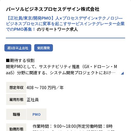
日本では「ものづくり」側と「ビジネス」側
性が高い人材は重宝されていきます。
・UXディレクター
るのが仕事ではなく、クライアントの事業／Webサービスの
の距離が遠すぎるという点が挙げられます。
このトレンドとして上昇していくデジタル領
パーソルビジネスプロセスデザイン株式会社
・データアナリスト
成長を実現するのが我々の仕事である”という考えのもと、
域の「ものづくり」の価値に加え、次の4つ
・マネジャー（管理職）
事業責任者／サービス責任者と共に膝を突き合わせながらコ
【正社員/東京/開発PMO】人×プロセスデザイン×テクノロジ―
「ものづくり」側は多段請け構造で受注する
の方針で価値を高めていこうとしています。
ビジネスプロセスに変革を起こすサービスインテグレーター企業
ンセプトや施策を考え、実行・運用に落とし込む体制を提供
ことが多いため、ビジネスモデルを俯瞰して
でのPMO募集！
のリモートワーク求人
【Web制作会社年鑑2023に掲載】
することで評価を得てきました。
見たり、ビジネス課題を自分ごととして捉え
1. エンドクライアントとの直接取引
1年間で話題となったWebサイト、Webマーケティング施
るのがむずかしい。逆に「ビジネス」側は作
2. 中長期的な課題解決、サービスグロース支
策、スマートフォン／タブレット向けアプリ施策などを制作
【職務内容】
り手側に発注する立場上、ICTリテラシーを
援案件に注力
会社ごとにアーカイブ化したインタラクティブコンテンツ
週1日以上出社
受託開発
デジタルパートナー事業部の”UIUXディレクター”として、プ
向上させる機会に恵まれないことが大きなネ
3. ビジネス人材の積極採用
集、Web制作会社年鑑2023に掲載されました。
ロジェクトの重要な意思決定から参画していただき、メンバ
ックになっていると考えています。
4. 案件バリエーションの構築
■期待する役割
ーと組織を牽引しながら事業拡大に向けてご活躍いただきた
開発PMOとして、サステナビリティ推進（GX・ドローン・M
【業務の変更の範囲】
いと思っています。
創業メンバーである吉田と橋本は、学生時代
私たちの専門性を高めていくためには、案件
aaS）分野に関連する、システム開発プロジェクトにおけるP
全ての業務への配置転換あり
※変更範囲：全ての業務への配置転換あり
にインターネットアーキテクチャやコンピュ
のバリエーションが重要であり、そのために
MO支援を担当頂きます。
ータサイエンスを専攻し、自らWebサービス
は一定の規模感が必要だと考えています。
社会実装に必要とされる最新技術の研究開発やシステム開発
【仕事内容の例】
を運用していく中でビジネスの難しさを学び
様々な業界、サービス、事業フェーズ、技術
408 〜 700 万円／年
想定年収
を支援することで、テクノロジーの社会実装を推進していく
・大手新卒就活サイトでUIUXディレクターとして、リサー
ました。また社会人として事業会社で働くこ
仕様…と多くの案件バリエーションがあるこ
がミッションです。
チ、ユーザーテストやデプスインタビュー調査などを用いて
とで「ものづくり」との距離感を実感しまし
とで専門性を高める機会が増え、ものづくり
正社員
雇用形態
課題抽出を行い、体験設計、施策立案を行っています。
た。
屋として多様なキャリアパスを選択できる組
織を目指しています。
職種
PMO
■具体的なプロジェクト例
他、こういったことも実施しています。
「ものづくり」をする人が「ビジネス」を理
・ドローン自律飛行のための運航管理プラットフォーム開発
・課題解決のためのプランニング
解することで、ビジネスにとって価値がある
また、2020年3月には初の海外進出となるベ
作業時間： 9:00〜18:00(所定労働時間：8時
プロジェクトにおけるのPMO支援
・戦略立案/調査
勤務形態
ものを生むことができ、結果としてものづく
トナム拠点の立上げを実施し、同年12月には