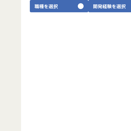
職種を選択
開発経験を選択
CTO
ITコンサルタント
プロダクトマネージャー
ブリッジSE
UIUXデザイナー
ゲームデザイナー
SRE