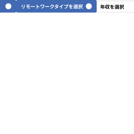
リモートワークタイプを選択
VPoE
テ
ITアーキテクト
プ
スクラムマスター
PM
プロジェクトリーダー
we
webディレクター
デ
CGデザイナー
イ
ネットワークエンジニア
サ