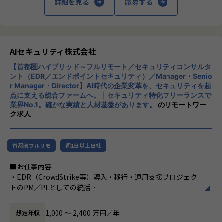
詳細を見る
応募する
特定プロダクトの運用担当ではなく、オープングループ全体
のインフラ・セキュリティ・監視の標準を自ら定義していく
ポジションです。
複数プロダクトを横断するからこそ、技術選定や仕組みづく
りの裁量と影響範囲が大きいことが特徴です。
AIセキュリティ株式会社
【首都圏ハイブリッド～フルリモート／セキュリティコンサルタ
■0→1フェーズの面白さ
ント（EDR／エンドポイントセキュリティ）／Manager・Senio
セキュリティガバナンス、監視・オブザーバビリティ基盤、I
r Manager・Director】AI時代の企業変革を、セキュリティを起
aC による自動化など、これから整備していくテーマが揃って
点に支える総合ファームへ。｜セキュリティ特化フリーランスで
います。既存の仕組みを維持するのではなく、自分の手で土
業界No.1。確かな実績と人材基盤があります。
のリモートワー
台を作り上げる経験ができます。
ク求人
■マネジメントへのキャリアパス
リーダー候補として、技術方針の策定・標準化・メンバー育
首都圏フルリモ
週1日以上出社
成にも携わります。スペシャリストとマネジメントの両方の
道が拓けるポジションです。
■お仕事内容
・EDR（CrowdStrike等）導入・移行・運用支援プロジェク
■身に付く・期待する、知識・スキル・能力
トのPM／PLとしての統括
・マルチプロダクト／マルチクラウドの設計力：単一環境に
・顧客のエンドポイントセキュリティ方針・アーキテクチャ
とどまらない、横断的なアーキテクチャ設計の視座
の構想策定、設計のリード
1,000 〜 2,400 万円／年
想定年収
・DevSecOps／シフトレフトの実践 ：CI/CDにセキュリティ
・SOC／MDR運用設計、インシデント対応（IR）体制構築の