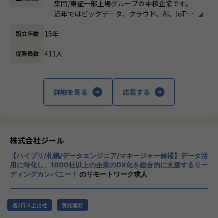
定義など上流工程に携われます。
集団/東証一部上場グループの中核企業です。
時間外労働の有無： 有（月平均19時間）
◎ワークライフバランス
近年ではビッグデータ、クラウド、AI、IoTを
休憩時間： 60分
・平均残業時間は20h/月、案件によっては夜間作業などによ
【業務の変更の範囲】
活用した事例も増加し、顧客のDX推進を支援
り残業時間が多くなる場合もあります。深夜帯には加算があ
適正に応じて、会社の指示する業務への異動を命じることが
15年
設立年数
する立場にスコープを拡張しています。
ります。
ある
・コミュニケーションは主にSlackにて行い、必要に応じて
411人
従業員数
顧客の大半は大手企業となっており、30年以
オンラインミーティングを行います。
上データ活用領域に特化してきたナレッジ/市
場からの信頼が強固な経営基盤を支えていま
◎募集部門の紹介
す。
ゼロトラスト事業の拡大～立ち上げから1年とこれからの挑
詳細を見る
応募する
戦～
■Mission：専門性と技術力、高度な分析ノ
ゼロトラスト分野で活躍するエンジニアへ ― 0-WANで挑戦
ウハウの提供
しよう
多様な企業活動の情報の価値転換というニー
ズに応えるため、私たちは「プロフェッショ
株式会社ジール
◎募集背景
ナルサービスの大衆化」をミッションとして
現在案件数も増加傾向にあり、チームメンバーの増員へ向け
【ハイブリ/札幌/データエンジニア/マネージャー候補】データ活
掲げております。高い専門性を持った技術
て一緒に働く仲間を募集しております。
用に特化し、1000社以上の企業のDX化を総合的に支援するリー
力、深い経験から得られた多様性のある高度
特にゼロトラストセキュリティに特化した事業に取り組んで
ディングカンパニー！
のリモートワーク求人
な分析力をハイクオリティ＆ローコストで提
いますので、自らの価値を高めたいネットワークエンジニア
供することで、企業の競争優位確保に貢献す
には、市場価値を高められる経験が可能です。また案件数が
ることを私たちは使命としております。
豊富なため、ゼロトラストセキュリティ案件のPM/PL経験も
週1日以上出社
受託開発
養う事が可能です。
■Vision：100年企業の創造