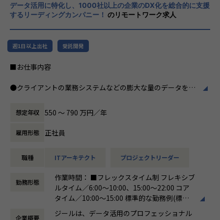
・テクニカルサポートチーム
データ活用に特化し、1000社以上の企業のDX化を総合的に支援
力、深い経験から得られた多様性のある高度
するリーディングカンパニー！
のリモートワーク求人
な分析力をハイクオリティ＆ローコストで提
◎カルチャー
供することで、企業の競争優位確保に貢献す
・2022年に新規に立ち上げたプロジェクトです
ることを私たちは使命としております。
・組織拡大へ向けてチーム化を進めています
週1日以上出社
受託開発
・幅広い年齢層や男女問わずエンジニアが活躍しており、フ
■Vision：100年企業の創造
ラットで多様性のあるチームです。
■お仕事内容
私たちはビジョンとして「100年企業の創
・Zscaler、CrowdStrike、Oktaのリセラーパートナーのた
造」を掲げて、理想企業の創造に向け、「社
め、学習トレーニングや検証環境が充実しており、技術スキ
●クライアントの業務システムなどの膨大な量のデータを蓄
員全員が燃える会社」を目指しています。理
ルを身に付けたい学習意欲の高い方は知識をつけやすい環境
積・加工・分析し、経営層の意思決定に活用する BI(Busines
想企業とは「他者貢献」を通して誰よりも発
です。
s Intelligence)を含むデータプラットフォームの導入から実
展する企業です。そして、社員全員が燃え続
550 〜 790 万円／年
想定年収
行支援までを行っています。
ける会社が「100年企業」であると信じてい
◎業務環境
ます。お客様に対する長期的な貢献を果たす
正社員
雇用形態
・自宅からのリモートワークが中心ですが、アサイン案件次
●クライアントの要望に沿ったデータプラットフォームの企
ことに最大の意義をもって事業活動に取り組
第では打合せや提案活動による客先訪問、作業フェーズでは
画、設計、実装まで、プロジェクトに一気通貫で関わって頂
んで参ります。
データーセンターやお客様拠点での夜間作業が発生する場合
職種
ITアーキテクト
プロジェクトリーダー
きます。
があります。
●主に要件定義からテストまでお任せします。開発だけでな
作業時間： ■フレックスタイム制 フレキシブ
・お客様環境とは別に、0-WAN独自の検証環境もあり、必要
く、DB、インフラ、プロジェクト管理、エンドユーザーと
勤務形態
ルタイム／6:00～10:00、15:00～22:00 コア
に応じて利用することが出来ます。
のコミュニケーション能力など、幅広い経験に基づくスキル
タイム／10:00～15:00 標準的な勤務例(標準
・チームメンバーのバックグラウンドを活かして、多様な視
アップ・キャリアアップが可能な環境です。
労働時間)／9:00～18:00
点から意見を出し、品質を高めています
●エンドユーザー様と直接やり取りをする立場であり、要件
ジールは、データ活用のプロフェッショナル
企業概要
働き方：
フレックス制（コアタイムあり）