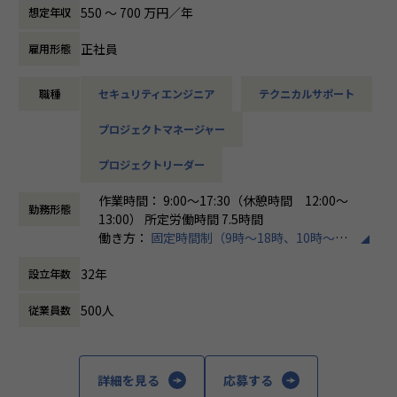
す。
550 〜 700 万円／年
想定年収
各メンバーの得意分野を組み合わせ、チームワークを重視し
てゼロトラスト事業を推進しています。
正社員
雇用形態
本求人で採用する方には、テクニカルサポートやSI案件のメ
職種
セキュリティエンジニア
テクニカルサポート
ンバー参画を通じて、エンジニアとしてのスキルアップを目
指していただきます。
プロジェクトマネージャー
エンジニアとしての高いスキルに加えて、チャレンジ精神、
未経験分野にも積極的に取り組む情熱がある方を募集してい
プロジェクトリーダー
ます。
作業時間： 9:00～17:30（休憩時間 12:00～
面接においては業務内容におけるマッチングとご自身が目指
勤務形態
13:00） 所定労働時間 7.5時間
される方向性を確認し、適切なチームへのアサインを検討し
働き方：
固定時間制（9時～18時、10時～19
ます。
時など）
採用後は、入社研修の後、下記のチームへの配属となり、業
32年
設立年数
時間外労働の有無： 有（月平均20時間）
務をお任せいたします。
休憩時間： 60分
・テクニカルサポートチーム
500人
従業員数
成長意欲が高ければ高いほど、適切に成長支援する機会(案
件)を用意します。
■メンバー構成
詳細を見る
応募する
2022年に新設されたばかりで、様々なバックグラウンドをも