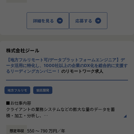
定義など上流工程に携われます。
上データ活用領域に特化してきたナレッジ/市
場からの信頼が強固な経営基盤を支えていま
【ポジションの魅力】
す。
詳細を見る
応募する
●北海道拠点でも顧客は東京本社と同様で、大手企業を中心
とした企業様のデータやDX推進に触れる機会も多く、東京で
■Mission：専門性と技術力、高度な分析ノ
はない環境でも、エンジニアとしても最先端の案件に関わり
ウハウの提供
ながらご経験を積んでいただけます。徐々に北海道エリアで
多様な企業活動の情報の価値転換というニー
の顧客開拓をはじめDX浸透に貢献いただきます。
ズに応えるため、私たちは「プロフェッショ
株式会社ジール
ナルサービスの大衆化」をミッションとして
【募集背景】
【地方フルリモート可/データプラットフォームエンジニア】デ
掲げております。高い専門性を持った技術
ジールの成長拡大、そして市場の成長性にこたえるための採
ータ活用に特化し、1000社以上の企業のDX化を総合的に支援す
力、深い経験から得られた多様性のある高度
るリーディングカンパニー！
のリモートワーク求人
用になります。働く地域を理由とした就業の制限をなくし、
な分析力をハイクオリティ＆ローコストで提
ジールにてご活躍いただける方を増員したいとう想いから、
供することで、企業の競争優位確保に貢献す
札幌オフィスを設立しました。新しい組織の立ち上げに関わ
ることを私たちは使命としております。
りつつ、大手企業のデータプラットフォーム案件の中核とな
地方フルリモ
受託開発
るメンバーを募集しています。
■Vision：100年企業の創造
■お仕事内容
私たちはビジョンとして「100年企業の創
クライアントの業務システムなどの膨大な量のデータを蓄
【業務の変更の範囲】
造」を掲げて、理想企業の創造に向け、「社
積・加工・分析し、
適正に応じて、会社の指示する業務への異動を命じることが
員全員が燃える会社」を目指しています。理
経営層の意思決定に活用する BI(Business Intelligence）を
ある
想企業とは「他者貢献」を通して誰よりも発
含むデータプラットフォームの導入から実行支援までを行っ
展する企業です。そして、社員全員が燃え続
550 〜 790 万円／年
想定年収