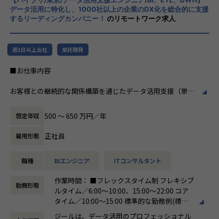
掲げております。高い専門性を持った技術
関与できます。
データ活用に特化し、1000社以上の企業のDX化を総合的に支援
力、深い経験から得られた多様性のある高度
するリーディングカンパニー！
のリモートワーク求人
・大手企業の意思決定層と直接対峙できる
な分析力をハイクオリティ＆ローコストで提
-ステアリングコミッティ等を通じ、経営層との議論・合
供することで、企業の競争優位確保に貢献す
意形成をリードします。
ることを私たちは使命としております。
・裁量の大きいアカウント経営に近い役割
週1日以上出社
受託開発
-アカウントプラン策定から案件創出・実行まで一気通貫
■Vision：100年企業の創造
■お仕事内容
で関われます。
私たちはビジョンとして「100年企業の創
・技術に縛られず価値創出に集中できる
造」を掲げて、理想企業の創造に向け、「社
お客様との継続的な関係構築を通じたデータ活用支援（単発
-データ領域の専門開発は不要。PM・ビジネス視点を活か
員全員が燃える会社」を目指しています。理
プロジェクトではなく伴走型支援）をしていただきます。
せる環境です。
想企業とは「他者貢献」を通して誰よりも発
具体的な業務内容は以下のとおりです。
・セカンドキャリアとしてのフィット
展する企業です。そして、社員全員が燃え続
500 〜 650 万円／年
想定年収
-ラインマネジメント経験を活かしつつ、再び顧客最前線で
ける会社が「100年企業」であると信じてい
●顧客の業務理解を深め、課題に対するデータ活用の提案・
価値発揮が可能です。
ます。お客様に対する長期的な貢献を果たす
正社員
雇用形態
実行
ことに最大の意義をもって事業活動に取り組
●DOMO（※）を利用したお客様への伴走型データ活用支援
んで参ります。
職種
BIエンジニア
ITコンサルタント
●DOMOを含む、データ統合基盤に関わる各種製品・サービ
■組織紹介（アカウントマネジメント室について）
スを用いた、データ基盤構築（データ収集、加工、蓄積）や
アカウントマネジメント室は、当社の主要顧客（エンタープ
作業時間： ■フレックスタイム制 フレキシブ
画面（ダッシュボードやレポート、帳票など）作成
ライズ企業）に対して、中長期的なビジネス価値創出を担う
勤務形態
ルタイム／6:00～10:00、15:00～22:00 コア
●PowerPoint等を用いた提案資料の作成とプレゼンテーシ
組織です。
タイム／10:00～15:00 標準的な勤務例(標準
ョン
単なるプロジェクト遂行に留まらず、顧客の経営・事業課題
労働時間)／9:00～18:00
●ベンダーとのアライアンス活動（資格取得やイベント参加
に深く入り込み、「共に事業を創るパートナー」として伴走
ジールは、データ活用のプロフェッショナル