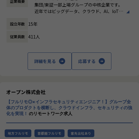
企業概要
働き方：
フレックス制（コアタイムあり）
など）
します。
集団/東証一部上場グループの中核企業です。
時間外労働の有無： 有（月平均19時間）
営業・データエンジニア・コンサルタントと密に連携しなが
近年ではビッグデータ、クラウド、AI、IoTを
休憩時間： 60分
※DOMOとは※
ら、顧客とのリレーション深化と継続的な案件創出を推進す
活用した事例も増加し、顧客のDX推進を支援
・クラウド型BIプラットフォーム。データの収集から蓄積、
ることがミッションです。
15年
設立年数
する立場にスコープを拡張しています。
可視化までオールインワンの製品
特にプラチナカスタマーに対しては、アカウント単位での戦
・BuzzというコミュケーションツールやAppsというライト
略立案・実行をリードします。
411人
従業員数
顧客の大半は大手企業となっており、30年以
バック機能など、様々な機能も有している。
上データ活用領域に特化してきたナレッジ/市
【業務の変更の範囲】
場からの信頼が強固な経営基盤を支えていま
【組織の特徴・魅力】
会社の規定に準ずる
す。
詳細を見る
応募する
・「真のデータドリブンコンサルティング」を体現すべく、
お客様の真のパートナーになることを目標としています。
■Mission：専門性と技術力、高度な分析ノ
・業務では、お客様のデータ活用を促進させることを目的
ウハウの提供
に、特定のツールに依存せず、課題に応じた柔軟なデータ活
多様な企業活動の情報の価値転換というニー
用支援サービスを提供しています。
ズに応えるため、私たちは「プロフェッショ
オープン株式会社
・プロジェクトベースではなく、お客様ベースで仕事をして
ナルサービスの大衆化」をミッションとして
いくため、よりお客様に深く入り込み「伴走型支援」として
【フルリモ◎×インフラセキュリティエンジニア！】グループ全
掲げております。高い専門性を持った技術
お客様のデータ活用を促進させることができる点が醍醐味で
体のプロダクトを横断し、クラウドインフラ、セキュリティの強
力、深い経験から得られた多様性のある高度
化を実現！
のリモートワーク求人
す。
な分析力をハイクオリティ＆ローコストで提
供することで、企業の競争優位確保に貢献す
【業務の変更の範囲】
ることを私たちは使命としております。
適正に応じて、会社の指示する業務への異動を命じることが
地方フルリモ
首都圏フルリモ
客先出社あり