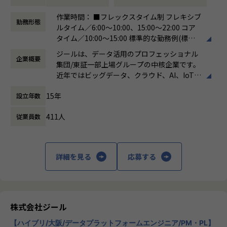
●主に要件定義からテストまでお任せします。開発だけでな
■募集部門
作業時間： ■フレックスタイム制 フレキシブ
く、DB、インフラ、プロジェクト管理、エンドユーザーと
勤務形態
当社には大きく分けて3つの事業部があり、当求人はiTOC事
ルタイム／6:00～10:00、15:00～22:00 コア
のコミュニケーション能力など、幅広い経験に基づくスキル
業部BzD部0-WANの求人となります。
タイム／10:00～15:00 標準的な勤務例(標準
アップ・キャリアアップが可能な環境です。
◎iTOC事業部
労働時間)／9:00～18:00
●エンドユーザー様と直接やり取りをする立場であり、要件
ジールは、データ活用のプロフェッショナル
キャリア/ISPの大規模ネットワークの運用～構築やコンサル
企業概要
働き方：
フレックス制（コアタイムあり）
定義など上流工程に携われます。
集団/東証一部上場グループの中核企業です。
ティングを伴うネットワークSIといったネットワーク領域の
時間外労働の有無： 有（月平均19時間）
近年ではビッグデータ、クラウド、AI、IoTを
技術支援を中心に、ゼロトラスト事業とネットワーク自動化
休憩時間： 60分
【業務の変更の範囲】
活用した事例も増加し、顧客のDX推進を支援
事業にも注力しています。
適正に応じて、会社の指示する業務への異動を命じることが
15年
設立年数
する立場にスコープを拡張しています。
ある
◎BzD部
411人
従業員数
顧客の大半は大手企業となっており、30年以
ビジネスディベロップメントの意味で、その名の通り、新し
上データ活用領域に特化してきたナレッジ/市
いビジネスを開発していくチームが集まっている部署です。
場からの信頼が強固な経営基盤を支えていま
す。
◎0-WAN
詳細を見る
応募する
0から1の立ち上げの意味と、ゼロトラストを通じて「いつで
■Mission：専門性と技術力、高度な分析ノ
もどこでもWAN(閉域網)無し(ゼロ)でセキュアに業務ができ
ウハウの提供
る環境」を提供するという信念が掛け合わさったチーム名で
多様な企業活動の情報の価値転換というニー
す。
ズに応えるため、私たちは「プロフェッショ
株式会社ジール
ナルサービスの大衆化」をミッションとして
アサイン予定のチームについて
【ハイブリ/大阪/データプラットフォームエンジニア/PM・PL】
掲げております。高い専門性を持った技術