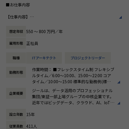
常に最新の情報をキャッチアップし、学習意欲が高く、積極
■お仕事内容
私たちはビジョンとして「100年企業の創
的に案件へチャレンジする人におすすめです。
造」を掲げて、理想企業の創造に向け、「社
【仕事内容】
員全員が燃える会社」を目指しています。理
【業務の変更の範囲】
日本企業のデジタルトランスフォーメーションの実現に貢献
想企業とは「他者貢献」を通して誰よりも発
会社の定める範囲
するため、ビックデータの活用支援を行います。データ蓄
展する企業です。そして、社員全員が燃え続
550 〜 800 万円／年
想定年収
積・加工・分析し、経営層の意思決定に活用する BI(Busines
ける会社が「100年企業」であると信じてい
s Intelligence）やAzure、AWS、GCPなどのクラウド、AI、
ます。お客様に対する長期的な貢献を果たす
正社員
雇用形態
機械学習などを含むデータプラットフォームの導入から実行
ことに最大の意義をもって事業活動に取り組
支援までを行っています。ご入社後は、新設された札幌オフ
んで参ります。
職種
ITアーキテクト
プロジェクトリーダー
ィスにて事業、そして組織拡大に貢献いただきたいと考えて
おります。
作業時間： ■フレックスタイム制 フレキシブ
勤務形態
ルタイム／6:00～10:00、15:00～22:00 コア
●直案件が多く、エンドユーザー様とのやり取りも多く発生
タイム／10:00～15:00 標準的な勤務例(標準
します。クライアントの要望に沿ったデータプラットフォー
労働時間)／9:00～18:00
ムの企画、設計、実装まで、プロジェクトに一気通貫で関わ
ジールは、データ活用のプロフェッショナル
企業概要
働き方：
フレックス制（コアタイムあり）
って頂きます。
集団/東証一部上場グループの中核企業です。
時間外労働の有無： 有（月平均19時間）
●主に要件定義からテストまでお任せします。開発だけでな
近年ではビッグデータ、クラウド、AI、IoTを
休憩時間： 60分
く、DB、インフラ、プロジェクト管理、エンドユーザーと
活用した事例も増加し、顧客のDX推進を支援
のコミュニケーション能力など、幅広い経験に基づくスキル
15年
設立年数
する立場にスコープを拡張しています。
アップ・キャリアアップが可能な環境です。
●エンドユーザー様と直接やり取りをする立場であり、要件
411人
従業員数
顧客の大半は大手企業となっており、30年以