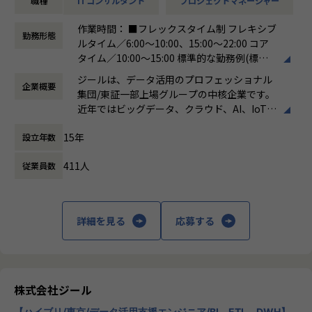
職種
ITコンサルタント
プロジェクトマネージャー
-ステアリングコミッティの設計・運営（経営層との合意
形成）
作業時間： ■フレックスタイム制 フレキシブ
-顧客との関係構築およびリレーション強化
勤務形態
ルタイム／6:00～10:00、15:00～22:00 コア
-社内外ステークホルダーとの調整・ファシリテーション
タイム／10:00～15:00 標準的な勤務例(標準
※データ領域については、専門的な開発スキルは必須では
労働時間)／9:00～18:00
なく、顧客折衝の場においてコミュニケーションが取れるレ
ジールは、データ活用のプロフェッショナル
企業概要
働き方：
フレックス制（コアタイムあり）
ベルで問題ありません。
集団/東証一部上場グループの中核企業です。
時間外労働の有無： 有（月平均19時間）
近年ではビッグデータ、クラウド、AI、IoTを
休憩時間： 60分
活用した事例も増加し、顧客のDX推進を支援
■担当頂きたいミッション
15年
設立年数
する立場にスコープを拡張しています。
・顧客と共に中長期のロードマップを策定し、新たなビジネ
ス機会を創出する
411人
従業員数
顧客の大半は大手企業となっており、30年以
・プラチナカスタマー（年間売上1億円以上）のアカウントP
上データ活用領域に特化してきたナレッジ/市
Mを担当
場からの信頼が強固な経営基盤を支えていま
・アカウントプランを策定し、営業と連携して提案〜受注ま
す。
詳細を見る
応募する
でをリード
・ステアリングコミッティを通じた意思決定支援・関係強化
■Mission：専門性と技術力、高度な分析ノ
ウハウの提供
多様な企業活動の情報の価値転換というニー
■このポジションの魅力
ズに応えるため、私たちは「プロフェッショ
株式会社ジール
・顧客と「共に事業を創る」経験ができる
ナルサービスの大衆化」をミッションとして
-単発案件ではなく、中長期視点で顧客のビジネス成長に
【ハイブリ/東京/データ活用支援エンジニア/BI、ETL、DWH】