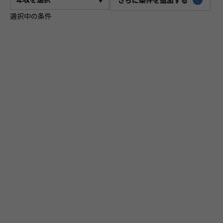
選択中の条件
CTO
VPoE
テックリード
ITコンサルタント
ITアーキテクト
プロジェクトマネージャー
プロダクトマネージャー
スクラムマスター