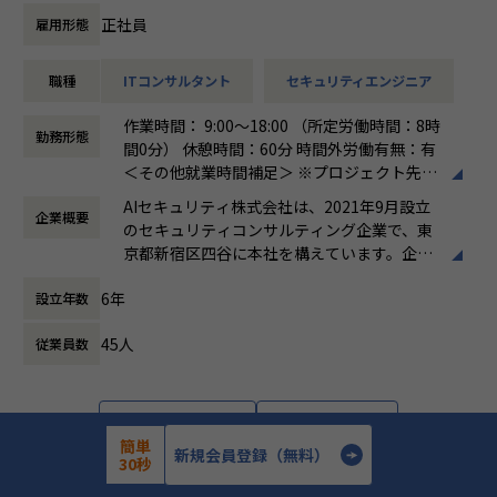
を組み込む設計・運用
支援
正社員
雇用形態
・セキュリティガバナンス構築の経験：全社統制の設計、IS
・検知ルール・運用プロセスの高度化、チューニング方針の
MS／SOC2 等の認証対応も視野に
策定と品質管理
・オブザーバビリティ基盤の設計力：監視・ログ・パフォー
職種
ITコンサルタント
セキュリティエンジニア
・ユニット（チーム）のマネジメント、メンバー育成、デリ
マンス／コスト最適化の実装
バリー品質の担保
作業時間： 9:00～18:00 （所定労働時間：8時
・技術リード・標準化・育成のマネジメントスキル：チーム
・顧客への提案活動、経営層・部門責任者への報告・折衝
勤務形態
間0分） 休憩時間：60分 時間外労働有無：有
を率いる経験
・ベンダーアライアンス（CrowdStrike）を活かした提案・
＜その他就業時間補足＞ ※プロジェクト先に
ソリューション開発
よる。 ※シニアコンサルタント以上は専門業
▼業務内容
・（Senior Manager）複数プロジェクトの同時統括、案件
AIセキュリティ株式会社は、2021年9月設立
企業概要
務型裁量労働制（みなし労働時間8時間）の
オープングループ全体のプロダクトを横断し、以下の領域を
創出・事業推進のリード
のセキュリティコンサルティング企業で、東
場合、時間外労働なし
担当いただきます。
・（Director）EDR／エンドポイント領域全体の事業・売上
京都新宿区四谷に本社を構えています。企業
働き方：
裁量労働制
責任、組織拡大と対外的なブランド構築のリード
理念として「攻め」と「守り」の両立を掲
時間外労働の有無： 有（月平均0時間～30時
クラウドインフラ
6年
設立年数
げ、企業の持続的な成長と価値向上を支援す
間）
・Google Cloud への移行対応の推進
る総合型ファームです。主な事業は、IT戦略
休憩時間： 60分
・GCP / AWS を中心としたインフラの設計・構築・運用
■このポジションの魅力
45人
従業員数
コンサルティング、サイバーセキュリティコ
・IaC による構築のコード化および自動化の促進
エンドポイント（PC・サーバー）を守る最後の砦、EDR領域
ンサルティング、AI Securityコンサルティン
のリーダーポジションです。
グ、ゼロトラスト環境の構築・運用支援、セ
セキュリティ
当社がベンダーアライアンスを結ぶCrowdStrikeを中核に、
キュリティ顧問サービス、人材紹介・採用支
・各プロダクトの脆弱性対応、セキュリティ診断、対策の実
詳細を見る
応募する
導入・構築から運用設計、
援などです。AI活用の拡大に伴うセキュリテ
簡単
行
新規会員登録（無料）
インシデント対応体制の構築までを一気通貫で担っていただ
ィリスクへの対応を強みとし、リスク管理か
30秒
・全社横断的なセキュリティ統制およびガバナンスの設計と
きます。
ら組織体制構築、人材確保まで幅広く支援し