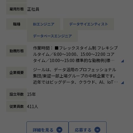
ています。
ける会社が「100年企業」であると信じてい
ます。お客様に対する長期的な貢献を果たす
正社員
雇用形態
【詳細】
ことに最大の意義をもって事業活動に取り組
●クライアントの要望に沿ったデータプラットフォームの企
んで参ります。
職種
BIエンジニア
データサイエンティスト
画、設計、実装まで、プロジェクトに一気通貫で関わってい
ただきます。
データベースエンジニア
●主に要件定義からテストまでお任せします。開発だけでな
く、DB、インフラ、プロジェクト管理、
作業時間： ■フレックスタイム制 フレキシブ
エンドユーザーとのコミュニケーション能力など、幅広い経
勤務形態
ルタイム／6:00～10:00、15:00～22:00 コア
験に基づくスキルアップ・キャリアアップが可能な環境で
タイム／10:00～15:00 標準的な勤務例(標準
す。
労働時間)／9:00～18:00
●エンドユーザー様と直接やり取りをする立場であり、要件
ジールは、データ活用のプロフェッショナル
企業概要
働き方：
フレックス制（コアタイムあり）
定義など上流工程に携われます。
集団/東証一部上場グループの中核企業です。
時間外労働の有無： 有（月平均19時間）
近年ではビッグデータ、クラウド、AI、IoTを
休憩時間： 60分
活用した事例も増加し、顧客のDX推進を支援
■募集背景
15年
設立年数
する立場にスコープを拡張しています。
データプラットフォーム導入・構築の引き合い増加に対応す
るための増員です。
411人
従業員数
顧客の大半は大手企業となっており、30年以
上データ活用領域に特化してきたナレッジ/市
【業務の変更の範囲】
場からの信頼が強固な経営基盤を支えていま
会社の規定に準ずる
す。
詳細を見る
応募する