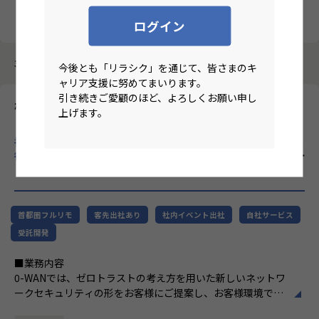
クリア
検索
ログイン
3987件中 1件～10件
今後とも「リラシク」を通じて、皆さまのキ
ャリア支援に努めてまいります。
引き続きご愛顧のほど、よろしくお願い申し
株式会社エーピーコミュニケーションズ
上げます。
【基本リモート/首都圏在住/テクニカルサポート・リーダー候
補】ITインフラ領域に特化し、クラウド・自動化・AIなど先端技
術を積極的に取り入れ、SIer業界の常識を変える企業！
のリモー
トワーク求人
首都圏フルリモ
客先出社あり
社内イベント出社
自社サービス
受託開発
■業務内容
0-WANでは、ゼロトラストの考え方を用いた新しいネットワ
ークセキュリティの形をお客様にご提案し、お客様環境でゼ
ロトラストを実現するためのさまざまな支援を行っていま