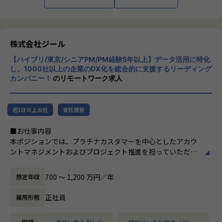
■Mission：専門性と技術力、高度な分析ノ
ウハウの提供
多様な企業活動の情報の価値転換というニー
ズに応えるため、私たちは「プロフェッショ
株式会社ジール
ナルサービスの大衆化」をミッションとして
【ハイブリ/東京/シニアPM/PM経験5年以上】データ活用に特化
掲げております。高い専門性を持った技術
し、1000社以上の企業のDX化を総合的に支援するリーディング
力、深い経験から得られた多様性のある高度
カンパニー！
のリモートワーク求人
な分析力をハイクオリティ＆ローコストで提
供することで、企業の競争優位確保に貢献す
ることを私たちは使命としております。
週1日以上出社
受託開発
■Vision：100年企業の創造
■お仕事内容
私たちはビジョンとして「100年企業の創
本ポジションでは、プラチナカスタマーを中心としたアカウ
造」を掲げて、理想企業の創造に向け、「社
ントマネジメントおよびプロジェクト推進を担っていただき
員全員が燃える会社」を目指しています。理
ます。
想企業とは「他者貢献」を通して誰よりも発
-担当顧客に対するアカウントプランの策定・実行
展する企業です。そして、社員全員が燃え続
700 〜 1,200 万円／年
想定年収
-顧客の経営・事業課題を踏まえた中長期ロードマップの
ける会社が「100年企業」であると信じてい
共同策定
ます。お客様に対する長期的な貢献を果たす
正社員
雇用形態
-営業部門と連携した提案活動および受注に向けたアクシ
ことに最大の意義をもって事業活動に取り組
ョン推進
んで参ります。