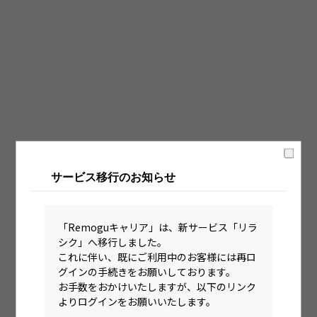
固定時間制（9時～18時、10時～19時など）
フレックス制（コアタイムあり）
フルフレックス制
裁量労働制
語学・国籍から探す
英語力必須
サービス移行のお知らせ
英語力尚可（英語活用環境あり）
外国籍の方OK
「Remoguキャリア」は、新サービス「リラ
シク」へ移行しました。
これに伴い、既にご利用中のお客様には再ロ
グインの手続きをお願いしております。
お手数をおかけいたしますが、以下のリンク
よりログインをお願いいたします。