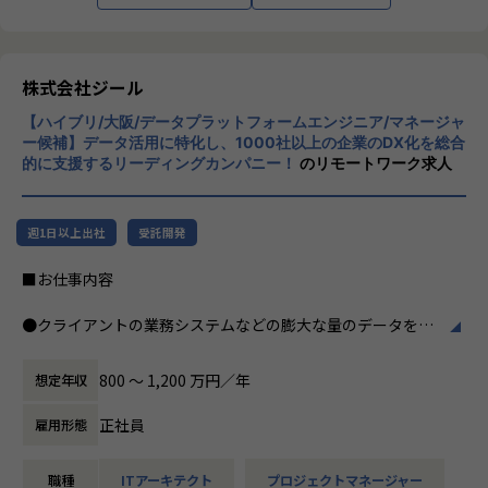
つ幅広い世代が集まった多様性の高いチームです。
※男女比 3:1 とバランスの取れたチーム構成
インフラエンジニア：13名
株式会社ジール
セキュリティエンジニア：2名
開発：1名
【ハイブリ/大阪/データプラットフォームエンジニア/マネージャ
セールス&マーケティング：4名
ー候補】データ活用に特化し、1000社以上の企業のDX化を総合
営業事務：1名
的に支援するリーディングカンパニー！
のリモートワーク求人
■期待する解決したい課題
売り上げが順調に伸び、案件が増えていく中で、テクニカル
週1日以上出社
受託開発
サポートチームのとりまとめ役として活躍していただける方
が不足しております。
■お仕事内容
案件数が伸びていく中でPM/PLとして品質の高い案件遂行と
チームメンバーを牽引いただく仲間を探しています。
●クライアントの業務システムなどの膨大な量のデータを蓄
積・加工・分析し、経営層の意思決定に活用する BI(Busines
■想定されるキャリアパス
s Intelligence)と呼ばれるシステムの導入から実行支援まで
800 〜 1,200 万円／年
想定年収
チーム配属後は数ヶ月程度チームのリーダーとしてテクニカ
を行っています。またクラウドを含むデータ基盤全体のDX構
ルサポート業務を牽引頂きつつ、
想から実施します。
正社員
雇用形態
チームメンバーの様子や配属後の状況を見ながら最終的には
管理職(テクニカルサポートチームのマネージャー)としてチ
●クライアントの要望に沿ったBIツールの企画、設計、実装
ームを牽引いただきます。
職種
ITアーキテクト
プロジェクトマネージャー
まで、プロジェクトに一気通貫で関わって頂きます。