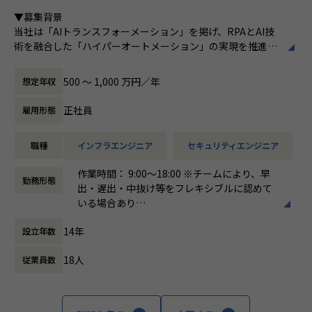
ある
■Vision：100年企業の創造
▼募集背景
私たちはビジョンとして「100年企業の創
当社は「AIトランスフォーメーション」を掲げ、RPAとAI技
造」を掲げて、理想企業の創造に向け、「社
術を融合した「ハイパーオートメーション」の実現を推進し
員全員が燃える会社」を目指しています。理
ています。新規プロダクトが続々と立ち上がる中、それらを
想企業とは「他者貢献」を通して誰よりも発
支えるインフラ基盤・セキュリティ統制・監視体制を全社横
展する企業です。そして、社員全員が燃え続
500 〜 1,000 万円／年
想定年収
断で整備・強化していくフェーズにあります。
ける会社が「100年企業」であると信じてい
現在、一部プロダクトのAWSからGoogle Cloud への移行を
ます。お客様に対する長期的な貢献を果たす
正社員
雇用形態
はじめ、各プロダクトの脆弱性対応やセキュリティガバナン
ことに最大の意義をもって事業活動に取り組
スの確立など、技術面からリードし、全社の基盤をセキュア
んで参ります。
職種
インフラエンジニア
セキュリティエンジニア
かつスケーラブルに進化させる中核メンバーを求めていま
す。
作業時間： 9:00〜18:00 ※チームにより、早
勤務形態
出・遅出・中抜け等をフレキシブルに認めて
▼求める人物像
いる場合あり
「一流であれ」「自ら仕掛ける」「ヒトをつくる」「本気を
働き方：
固定時間制（9時～18時、10時～19
楽しむ」「直観と科学」という企業文化に共感できる方
14年
設立年数
時など）
複数プロダクトを横断し、当事者意識を持って課題を完遂で
時間外労働の有無： 有（月平均10時間）
きる方
18人
従業員数
休憩時間： 60分
未整備の課題を自ら発見し、仕組みとして解決することにや
りがいを感じる方
ポジションの魅力
全社の技術基盤を「設計する」立場