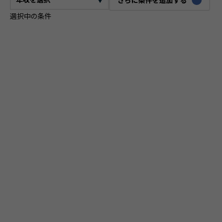
選択中の条件
CTO
VPoE
テックリード
ITコンサルタント
ITアーキテクト
プロジェクトマネージャー
プロダクトマネージャー
スクラムマスター