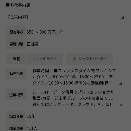
常に最新の情報をキャッチアップし、学習意欲が高く、積極
■お仕事内容
私たちはビジョンとして「100年企業の創
的に案件へチャレンジする人におすすめです。
造」を掲げて、理想企業の創造に向け、「社
【仕事内容】
員全員が燃える会社」を目指しています。理
【業務の変更の範囲】
日本企業のデジタルトランスフォーメーションの実現に貢献
想企業とは「他者貢献」を通して誰よりも発
会社の定める範囲
するため、ビックデータの活用支援を行います。データ蓄
展する企業です。そして、社員全員が燃え続
550 〜 800 万円／年
想定年収
積・加工・分析し、経営層の意思決定に活用する BI(Busines
ける会社が「100年企業」であると信じてい
s Intelligence）やAzure、AWS、GCPなどのクラウド、AI、
ます。お客様に対する長期的な貢献を果たす
正社員
雇用形態
機械学習などを含むデータプラットフォームの導入から実行
ことに最大の意義をもって事業活動に取り組
支援までを行っています。ご入社後は、新設された札幌オフ
んで参ります。
職種
ITアーキテクト
プロジェクトリーダー
ィスにて事業、そして組織拡大に貢献いただきたいと考えて
おります。
作業時間： ■フレックスタイム制 フレキシブ
勤務形態
ルタイム／6:00～10:00、15:00～22:00 コア
●直案件が多く、エンドユーザー様とのやり取りも多く発生
タイム／10:00～15:00 標準的な勤務例(標準
します。クライアントの要望に沿ったデータプラットフォー
労働時間)／9:00～18:00
ムの企画、設計、実装まで、プロジェクトに一気通貫で関わ
ジールは、データ活用のプロフェッショナル
企業概要
働き方：
フレックス制（コアタイムあり）
って頂きます。
集団/東証一部上場グループの中核企業です。
時間外労働の有無： 有（月平均19時間）
●主に要件定義からテストまでお任せします。開発だけでな
近年ではビッグデータ、クラウド、AI、IoTを
休憩時間： 60分
く、DB、インフラ、プロジェクト管理、エンドユーザーと
活用した事例も増加し、顧客のDX推進を支援
のコミュニケーション能力など、幅広い経験に基づくスキル
15年
設立年数
する立場にスコープを拡張しています。
アップ・キャリアアップが可能な環境です。
●エンドユーザー様と直接やり取りをする立場であり、要件
411人
従業員数
顧客の大半は大手企業となっており、30年以