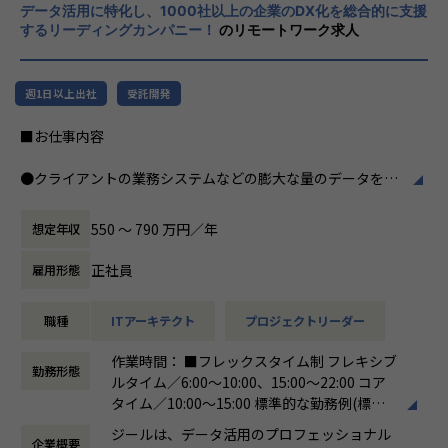
・テクニカルサポートチーム
データ活用に特化し、1000社以上の企業のDX化を総合的に支援
力、深い経験から得られた多様性のある高度
するリーディングカンパニー！
のリモートワーク求人
な分析力をハイクオリティ＆ローコストで提
◎カルチャー
供することで、企業の競争優位確保に貢献す
・2022年に新規に立ち上げたプロジェクトです
ることを私たちは使命としております。
・組織拡大へ向けてチーム化を進めています
週1日以上出社
受託開発
・幅広い年齢層や男女問わずエンジニアが活躍しており、フ
■Vision：100年企業の創造
ラットで多様性のあるチームです。
■お仕事内容
私たちはビジョンとして「100年企業の創
・Zscaler、CrowdStrike、Oktaのリセラーパートナーのた
造」を掲げて、理想企業の創造に向け、「社
め、学習トレーニングや検証環境が充実しており、技術スキ
●クライアントの業務システムなどの膨大な量のデータを蓄
員全員が燃える会社」を目指しています。理
ルを身に付けたい学習意欲の高い方は知識をつけやすい環境
積・加工・分析し、経営層の意思決定に活用する BI(Busines
想企業とは「他者貢献」を通して誰よりも発
です。
s Intelligence)を含むデータプラットフォームの導入から実
展する企業です。そして、社員全員が燃え続
550 〜 790 万円／年
想定年収
行支援までを行っています。
ける会社が「100年企業」であると信じてい
◎業務環境
ます。お客様に対する長期的な貢献を果たす
正社員
雇用形態
・自宅からのリモートワークが中心ですが、アサイン案件次
●クライアントの要望に沿ったデータプラットフォームの企
ことに最大の意義をもって事業活動に取り組
第では打合せや提案活動による客先訪問、作業フェーズでは
画、設計、実装まで、プロジェクトに一気通貫で関わって頂
んで参ります。
データーセンターやお客様拠点での夜間作業が発生する場合
職種
ITアーキテクト
プロジェクトリーダー
きます。
があります。
●主に要件定義からテストまでお任せします。開発だけでな
作業時間： ■フレックスタイム制 フレキシブ
・お客様環境とは別に、0-WAN独自の検証環境もあり、必要
く、DB、インフラ、プロジェクト管理、エンドユーザーと
勤務形態
ルタイム／6:00～10:00、15:00～22:00 コア
に応じて利用することが出来ます。
のコミュニケーション能力など、幅広い経験に基づくスキル
タイム／10:00～15:00 標準的な勤務例(標準
・チームメンバーのバックグラウンドを活かして、多様な視
アップ・キャリアアップが可能な環境です。
労働時間)／9:00～18:00
点から意見を出し、品質を高めています
●エンドユーザー様と直接やり取りをする立場であり、要件
ジールは、データ活用のプロフェッショナル
企業概要
働き方：
フレックス制（コアタイムあり）