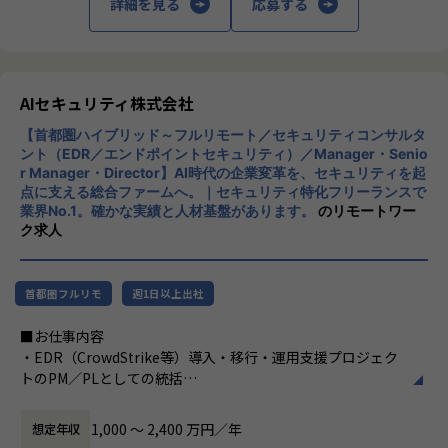
詳細を見る
応募する
特定プロダクトの運用担当ではなく、オープングループ全体
のインフラ・セキュリティ・監視の標準を自ら定義していく
ポジションです。
複数プロダクトを横断するからこそ、技術選定や仕組みづく
りの裁量と影響範囲が大きいことが特徴です。
AIセキュリティ株式会社
【首都圏ハイブリッド～フルリモート／セキュリティコンサルタ
■0→1フェーズの面白さ
ント（EDR／エンドポイントセキュリティ）／Manager・Senio
セキュリティガバナンス、監視・オブザーバビリティ基盤、I
r Manager・Director】AI時代の企業変革を、セキュリティを起
aC による自動化など、これから整備していくテーマが揃って
点に支える総合ファームへ。｜セキュリティ特化フリーランスで
います。既存の仕組みを維持するのではなく、自分の手で土
業界No.1。確かな実績と人材基盤があります。
のリモートワー
台を作り上げる経験ができます。
ク求人
■マネジメントへのキャリアパス
リーダー候補として、技術方針の策定・標準化・メンバー育
首都圏フルリモ
週1日以上出社
成にも携わります。スペシャリストとマネジメントの両方の
道が拓けるポジションです。
■お仕事内容
・EDR（CrowdStrike等）導入・移行・運用支援プロジェク
■身に付く・期待する、知識・スキル・能力
トのPM／PLとしての統括
・マルチプロダクト／マルチクラウドの設計力：単一環境に
・顧客のエンドポイントセキュリティ方針・アーキテクチャ
とどまらない、横断的なアーキテクチャ設計の視座
の構想策定、設計のリード
1,000 〜 2,400 万円／年
想定年収
・DevSecOps／シフトレフトの実践 ：CI/CDにセキュリティ
・SOC／MDR運用設計、インシデント対応（IR）体制構築の