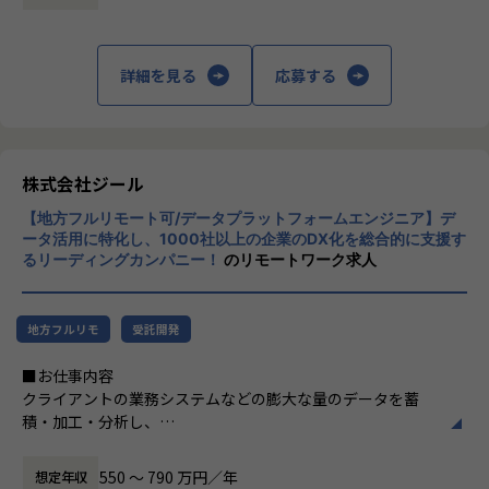
定義など上流工程に携われます。
上データ活用領域に特化してきたナレッジ/市
場からの信頼が強固な経営基盤を支えていま
【ポジションの魅力】
す。
詳細を見る
応募する
●北海道拠点でも顧客は東京本社と同様で、大手企業を中心
とした企業様のデータやDX推進に触れる機会も多く、東京で
■Mission：専門性と技術力、高度な分析ノ
はない環境でも、エンジニアとしても最先端の案件に関わり
ウハウの提供
ながらご経験を積んでいただけます。徐々に北海道エリアで
多様な企業活動の情報の価値転換というニー
の顧客開拓をはじめDX浸透に貢献いただきます。
ズに応えるため、私たちは「プロフェッショ
株式会社ジール
ナルサービスの大衆化」をミッションとして
【募集背景】
【地方フルリモート可/データプラットフォームエンジニア】デ
掲げております。高い専門性を持った技術
ジールの成長拡大、そして市場の成長性にこたえるための採
ータ活用に特化し、1000社以上の企業のDX化を総合的に支援す
力、深い経験から得られた多様性のある高度
るリーディングカンパニー！
のリモートワーク求人
用になります。働く地域を理由とした就業の制限をなくし、
な分析力をハイクオリティ＆ローコストで提
ジールにてご活躍いただける方を増員したいとう想いから、
供することで、企業の競争優位確保に貢献す
札幌オフィスを設立しました。新しい組織の立ち上げに関わ
ることを私たちは使命としております。
りつつ、大手企業のデータプラットフォーム案件の中核とな
地方フルリモ
受託開発
るメンバーを募集しています。
■Vision：100年企業の創造
■お仕事内容
私たちはビジョンとして「100年企業の創
クライアントの業務システムなどの膨大な量のデータを蓄
【業務の変更の範囲】
造」を掲げて、理想企業の創造に向け、「社
積・加工・分析し、
適正に応じて、会社の指示する業務への異動を命じることが
員全員が燃える会社」を目指しています。理
経営層の意思決定に活用する BI(Business Intelligence）を
ある
想企業とは「他者貢献」を通して誰よりも発
含むデータプラットフォームの導入から実行支援までを行っ
展する企業です。そして、社員全員が燃え続
550 〜 790 万円／年
想定年収