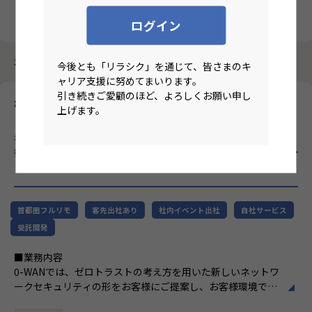
クリア
検索
ログイン
3987件中 1件～10件
今後とも「リラシク」を通じて、皆さまのキ
ャリア支援に努めてまいります。
引き続きご愛顧のほど、よろしくお願い申し
株式会社エーピーコミュニケーションズ
上げます。
【基本リモート/首都圏在住/テクニカルサポート・リーダー候
補】ITインフラ領域に特化し、クラウド・自動化・AIなど先端技
術を積極的に取り入れ、SIer業界の常識を変える企業！
のリモー
トワーク求人
首都圏フルリモ
客先出社あり
社内イベント出社
自社サービス
受託開発
■業務内容
0-WANでは、ゼロトラストの考え方を用いた新しいネットワ
ークセキュリティの形をお客様にご提案し、お客様環境でゼ
ロトラストを実現するためのさまざまな支援を行っていま