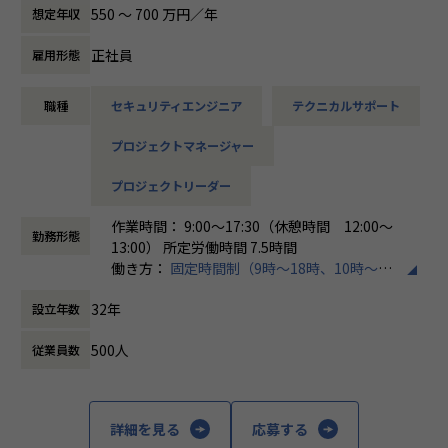
す。
550 〜 700 万円／年
想定年収
各メンバーの得意分野を組み合わせ、チームワークを重視し
てゼロトラスト事業を推進しています。
正社員
雇用形態
本求人で採用する方には、テクニカルサポートやSI案件のメ
職種
セキュリティエンジニア
テクニカルサポート
ンバー参画を通じて、エンジニアとしてのスキルアップを目
指していただきます。
プロジェクトマネージャー
エンジニアとしての高いスキルに加えて、チャレンジ精神、
未経験分野にも積極的に取り組む情熱がある方を募集してい
プロジェクトリーダー
ます。
作業時間： 9:00～17:30（休憩時間 12:00～
面接においては業務内容におけるマッチングとご自身が目指
勤務形態
13:00） 所定労働時間 7.5時間
される方向性を確認し、適切なチームへのアサインを検討し
働き方：
固定時間制（9時～18時、10時～19
ます。
時など）
採用後は、入社研修の後、下記のチームへの配属となり、業
32年
設立年数
時間外労働の有無： 有（月平均20時間）
務をお任せいたします。
休憩時間： 60分
・テクニカルサポートチーム
500人
従業員数
成長意欲が高ければ高いほど、適切に成長支援する機会(案
件)を用意します。
■メンバー構成
詳細を見る
応募する
2022年に新設されたばかりで、様々なバックグラウンドをも