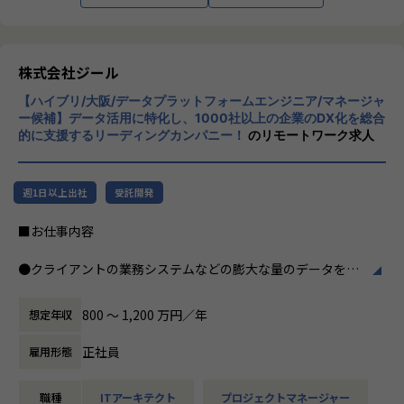
つ幅広い世代が集まった多様性の高いチームです。
※男女比 3:1 とバランスの取れたチーム構成
インフラエンジニア：13名
株式会社ジール
セキュリティエンジニア：2名
開発：1名
【ハイブリ/大阪/データプラットフォームエンジニア/マネージャ
セールス&マーケティング：4名
ー候補】データ活用に特化し、1000社以上の企業のDX化を総合
営業事務：1名
的に支援するリーディングカンパニー！
のリモートワーク求人
■期待する解決したい課題
売り上げが順調に伸び、案件が増えていく中で、テクニカル
週1日以上出社
受託開発
サポートチームのとりまとめ役として活躍していただける方
が不足しております。
■お仕事内容
案件数が伸びていく中でPM/PLとして品質の高い案件遂行と
チームメンバーを牽引いただく仲間を探しています。
●クライアントの業務システムなどの膨大な量のデータを蓄
積・加工・分析し、経営層の意思決定に活用する BI(Busines
■想定されるキャリアパス
s Intelligence)と呼ばれるシステムの導入から実行支援まで
800 〜 1,200 万円／年
想定年収
チーム配属後は数ヶ月程度チームのリーダーとしてテクニカ
を行っています。またクラウドを含むデータ基盤全体のDX構
ルサポート業務を牽引頂きつつ、
想から実施します。
正社員
雇用形態
チームメンバーの様子や配属後の状況を見ながら最終的には
管理職(テクニカルサポートチームのマネージャー)としてチ
●クライアントの要望に沿ったBIツールの企画、設計、実装
ームを牽引いただきます。
職種
ITアーキテクト
プロジェクトマネージャー
まで、プロジェクトに一気通貫で関わって頂きます。