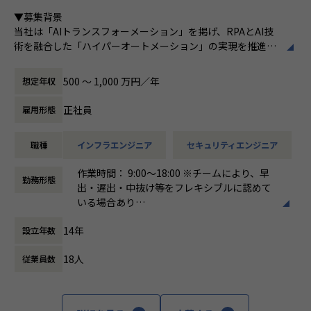
ある
■Vision：100年企業の創造
▼募集背景
私たちはビジョンとして「100年企業の創
当社は「AIトランスフォーメーション」を掲げ、RPAとAI技
造」を掲げて、理想企業の創造に向け、「社
術を融合した「ハイパーオートメーション」の実現を推進し
員全員が燃える会社」を目指しています。理
ています。新規プロダクトが続々と立ち上がる中、それらを
想企業とは「他者貢献」を通して誰よりも発
支えるインフラ基盤・セキュリティ統制・監視体制を全社横
展する企業です。そして、社員全員が燃え続
500 〜 1,000 万円／年
想定年収
断で整備・強化していくフェーズにあります。
ける会社が「100年企業」であると信じてい
現在、一部プロダクトのAWSからGoogle Cloud への移行を
ます。お客様に対する長期的な貢献を果たす
正社員
雇用形態
はじめ、各プロダクトの脆弱性対応やセキュリティガバナン
ことに最大の意義をもって事業活動に取り組
スの確立など、技術面からリードし、全社の基盤をセキュア
んで参ります。
職種
インフラエンジニア
セキュリティエンジニア
かつスケーラブルに進化させる中核メンバーを求めていま
す。
作業時間： 9:00〜18:00 ※チームにより、早
勤務形態
出・遅出・中抜け等をフレキシブルに認めて
▼求める人物像
いる場合あり
「一流であれ」「自ら仕掛ける」「ヒトをつくる」「本気を
働き方：
固定時間制（9時～18時、10時～19
楽しむ」「直観と科学」という企業文化に共感できる方
14年
設立年数
時など）
複数プロダクトを横断し、当事者意識を持って課題を完遂で
時間外労働の有無： 有（月平均10時間）
きる方
18人
従業員数
休憩時間： 60分
未整備の課題を自ら発見し、仕組みとして解決することにや
りがいを感じる方
ポジションの魅力
全社の技術基盤を「設計する」立場