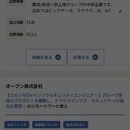
企業概要
働き方：
フレックス制（コアタイムあり）
など）
します。
集団/東証一部上場グループの中核企業です。
時間外労働の有無： 有（月平均19時間）
営業・データエンジニア・コンサルタントと密に連携しなが
近年ではビッグデータ、クラウド、AI、IoTを
休憩時間： 60分
※DOMOとは※
ら、顧客とのリレーション深化と継続的な案件創出を推進す
活用した事例も増加し、顧客のDX推進を支援
・クラウド型BIプラットフォーム。データの収集から蓄積、
ることがミッションです。
15年
設立年数
する立場にスコープを拡張しています。
可視化までオールインワンの製品
特にプラチナカスタマーに対しては、アカウント単位での戦
・BuzzというコミュケーションツールやAppsというライト
略立案・実行をリードします。
411人
従業員数
顧客の大半は大手企業となっており、30年以
バック機能など、様々な機能も有している。
上データ活用領域に特化してきたナレッジ/市
【業務の変更の範囲】
場からの信頼が強固な経営基盤を支えていま
【組織の特徴・魅力】
会社の規定に準ずる
す。
詳細を見る
応募する
・「真のデータドリブンコンサルティング」を体現すべく、
お客様の真のパートナーになることを目標としています。
■Mission：専門性と技術力、高度な分析ノ
・業務では、お客様のデータ活用を促進させることを目的
ウハウの提供
に、特定のツールに依存せず、課題に応じた柔軟なデータ活
多様な企業活動の情報の価値転換というニー
用支援サービスを提供しています。
ズに応えるため、私たちは「プロフェッショ
オープン株式会社
・プロジェクトベースではなく、お客様ベースで仕事をして
ナルサービスの大衆化」をミッションとして
いくため、よりお客様に深く入り込み「伴走型支援」として
【フルリモ◎×インフラセキュリティエンジニア！】グループ全
掲げております。高い専門性を持った技術
お客様のデータ活用を促進させることができる点が醍醐味で
体のプロダクトを横断し、クラウドインフラ、セキュリティの強
力、深い経験から得られた多様性のある高度
化を実現！
のリモートワーク求人
す。
な分析力をハイクオリティ＆ローコストで提
供することで、企業の競争優位確保に貢献す
【業務の変更の範囲】
ることを私たちは使命としております。
適正に応じて、会社の指示する業務への異動を命じることが
地方フルリモ
首都圏フルリモ
客先出社あり