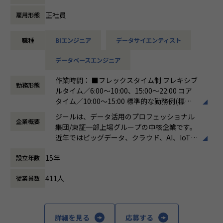
ています。
ける会社が「100年企業」であると信じてい
ます。お客様に対する長期的な貢献を果たす
正社員
雇用形態
【詳細】
ことに最大の意義をもって事業活動に取り組
●クライアントの要望に沿ったデータプラットフォームの企
んで参ります。
職種
BIエンジニア
データサイエンティスト
画、設計、実装まで、プロジェクトに一気通貫で関わってい
ただきます。
データベースエンジニア
●主に要件定義からテストまでお任せします。開発だけでな
く、DB、インフラ、プロジェクト管理、
作業時間： ■フレックスタイム制 フレキシブ
エンドユーザーとのコミュニケーション能力など、幅広い経
勤務形態
ルタイム／6:00～10:00、15:00～22:00 コア
験に基づくスキルアップ・キャリアアップが可能な環境で
タイム／10:00～15:00 標準的な勤務例(標準
す。
労働時間)／9:00～18:00
●エンドユーザー様と直接やり取りをする立場であり、要件
ジールは、データ活用のプロフェッショナル
企業概要
働き方：
フレックス制（コアタイムあり）
定義など上流工程に携われます。
集団/東証一部上場グループの中核企業です。
時間外労働の有無： 有（月平均19時間）
近年ではビッグデータ、クラウド、AI、IoTを
休憩時間： 60分
活用した事例も増加し、顧客のDX推進を支援
■募集背景
15年
設立年数
する立場にスコープを拡張しています。
データプラットフォーム導入・構築の引き合い増加に対応す
るための増員です。
411人
従業員数
顧客の大半は大手企業となっており、30年以
上データ活用領域に特化してきたナレッジ/市
【業務の変更の範囲】
場からの信頼が強固な経営基盤を支えていま
会社の規定に準ずる
す。
詳細を見る
応募する