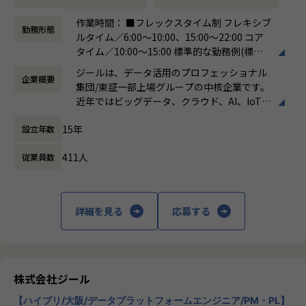
●主に要件定義からテストまでお任せします。開発だけでな
■募集部門
作業時間： ■フレックスタイム制 フレキシブ
く、DB、インフラ、プロジェクト管理、エンドユーザーと
勤務形態
当社には大きく分けて3つの事業部があり、当求人はiTOC事
ルタイム／6:00～10:00、15:00～22:00 コア
のコミュニケーション能力など、幅広い経験に基づくスキル
業部BzD部0-WANの求人となります。
タイム／10:00～15:00 標準的な勤務例(標準
アップ・キャリアアップが可能な環境です。
◎iTOC事業部
労働時間)／9:00～18:00
●エンドユーザー様と直接やり取りをする立場であり、要件
ジールは、データ活用のプロフェッショナル
キャリア/ISPの大規模ネットワークの運用～構築やコンサル
企業概要
働き方：
フレックス制（コアタイムあり）
定義など上流工程に携われます。
集団/東証一部上場グループの中核企業です。
ティングを伴うネットワークSIといったネットワーク領域の
時間外労働の有無： 有（月平均19時間）
近年ではビッグデータ、クラウド、AI、IoTを
技術支援を中心に、ゼロトラスト事業とネットワーク自動化
休憩時間： 60分
【業務の変更の範囲】
活用した事例も増加し、顧客のDX推進を支援
事業にも注力しています。
適正に応じて、会社の指示する業務への異動を命じることが
15年
設立年数
する立場にスコープを拡張しています。
ある
◎BzD部
411人
従業員数
顧客の大半は大手企業となっており、30年以
ビジネスディベロップメントの意味で、その名の通り、新し
上データ活用領域に特化してきたナレッジ/市
いビジネスを開発していくチームが集まっている部署です。
場からの信頼が強固な経営基盤を支えていま
す。
◎0-WAN
詳細を見る
応募する
0から1の立ち上げの意味と、ゼロトラストを通じて「いつで
■Mission：専門性と技術力、高度な分析ノ
もどこでもWAN(閉域網)無し(ゼロ)でセキュアに業務ができ
ウハウの提供
る環境」を提供するという信念が掛け合わさったチーム名で
多様な企業活動の情報の価値転換というニー
す。
ズに応えるため、私たちは「プロフェッショ
株式会社ジール
ナルサービスの大衆化」をミッションとして
アサイン予定のチームについて
【ハイブリ/大阪/データプラットフォームエンジニア/PM・PL】
掲げております。高い専門性を持った技術