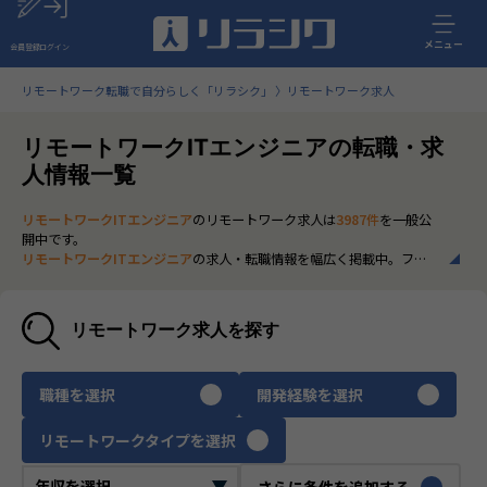
メニュー
会員登録
ログイン
リモートワーク転職で自分らしく「リラシク」
リモートワーク求人
リモートワークITエンジニアの転職・求
人情報一覧
リモートワークITエンジニア
のリモートワーク求人は
3987件
を一般公
開中です。
リモートワークITエンジニア
の求人・転職情報を幅広く掲載中。フル
リモートから一部在宅勤務まで、全国の正社員ポジションを多数ご紹
介。最新の市場動向やキャリア形成に役立つ情報もあわせてチェック
できます。
リモートワーク求人を探す
いち早く、多くの選択肢から
リモートワークITエンジニア
のリモート
ワーク求人を選びたい方は、30秒で完結する無料の
会員登録
へお進み
ください。
職種を選択
開発経験を選択
リモートワークタイプを選択
さらに条件を追加する