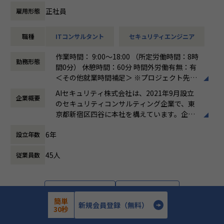
を組み込む設計・運用
支援
正社員
雇用形態
・セキュリティガバナンス構築の経験：全社統制の設計、IS
・検知ルール・運用プロセスの高度化、チューニング方針の
MS／SOC2 等の認証対応も視野に
策定と品質管理
・オブザーバビリティ基盤の設計力：監視・ログ・パフォー
職種
ITコンサルタント
セキュリティエンジニア
・ユニット（チーム）のマネジメント、メンバー育成、デリ
マンス／コスト最適化の実装
バリー品質の担保
作業時間： 9:00～18:00 （所定労働時間：8時
・技術リード・標準化・育成のマネジメントスキル：チーム
・顧客への提案活動、経営層・部門責任者への報告・折衝
勤務形態
間0分） 休憩時間：60分 時間外労働有無：有
を率いる経験
・ベンダーアライアンス（CrowdStrike）を活かした提案・
＜その他就業時間補足＞ ※プロジェクト先に
ソリューション開発
よる。 ※シニアコンサルタント以上は専門業
▼業務内容
・（Senior Manager）複数プロジェクトの同時統括、案件
AIセキュリティ株式会社は、2021年9月設立
企業概要
務型裁量労働制（みなし労働時間8時間）の
オープングループ全体のプロダクトを横断し、以下の領域を
創出・事業推進のリード
のセキュリティコンサルティング企業で、東
場合、時間外労働なし
担当いただきます。
・（Director）EDR／エンドポイント領域全体の事業・売上
京都新宿区四谷に本社を構えています。企業
働き方：
裁量労働制
責任、組織拡大と対外的なブランド構築のリード
理念として「攻め」と「守り」の両立を掲
時間外労働の有無： 有（月平均0時間～30時
クラウドインフラ
6年
設立年数
げ、企業の持続的な成長と価値向上を支援す
間）
・Google Cloud への移行対応の推進
る総合型ファームです。主な事業は、IT戦略
休憩時間： 60分
・GCP / AWS を中心としたインフラの設計・構築・運用
■このポジションの魅力
45人
従業員数
コンサルティング、サイバーセキュリティコ
・IaC による構築のコード化および自動化の促進
エンドポイント（PC・サーバー）を守る最後の砦、EDR領域
ンサルティング、AI Securityコンサルティン
のリーダーポジションです。
グ、ゼロトラスト環境の構築・運用支援、セ
セキュリティ
当社がベンダーアライアンスを結ぶCrowdStrikeを中核に、
キュリティ顧問サービス、人材紹介・採用支
・各プロダクトの脆弱性対応、セキュリティ診断、対策の実
詳細を見る
応募する
導入・構築から運用設計、
援などです。AI活用の拡大に伴うセキュリテ
簡単
行
新規会員登録（無料）
インシデント対応体制の構築までを一気通貫で担っていただ
ィリスクへの対応を強みとし、リスク管理か
30秒
・全社横断的なセキュリティ統制およびガバナンスの設計と
きます。
ら組織体制構築、人材確保まで幅広く支援し