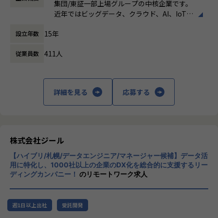
定義など上流工程に携われます。
集団/東証一部上場グループの中核企業です。
時間外労働の有無： 有（月平均19時間）
◎ワークライフバランス
近年ではビッグデータ、クラウド、AI、IoTを
休憩時間： 60分
・平均残業時間は20h/月、案件によっては夜間作業などによ
【業務の変更の範囲】
活用した事例も増加し、顧客のDX推進を支援
り残業時間が多くなる場合もあります。深夜帯には加算があ
適正に応じて、会社の指示する業務への異動を命じることが
15年
設立年数
する立場にスコープを拡張しています。
ります。
ある
・コミュニケーションは主にSlackにて行い、必要に応じて
411人
従業員数
顧客の大半は大手企業となっており、30年以
オンラインミーティングを行います。
上データ活用領域に特化してきたナレッジ/市
場からの信頼が強固な経営基盤を支えていま
◎募集部門の紹介
す。
ゼロトラスト事業の拡大～立ち上げから1年とこれからの挑
詳細を見る
応募する
戦～
■Mission：専門性と技術力、高度な分析ノ
ゼロトラスト分野で活躍するエンジニアへ ― 0-WANで挑戦
ウハウの提供
しよう
多様な企業活動の情報の価値転換というニー
ズに応えるため、私たちは「プロフェッショ
株式会社ジール
◎募集背景
ナルサービスの大衆化」をミッションとして
現在案件数も増加傾向にあり、チームメンバーの増員へ向け
【ハイブリ/札幌/データエンジニア/マネージャー候補】データ活
掲げております。高い専門性を持った技術
て一緒に働く仲間を募集しております。
用に特化し、1000社以上の企業のDX化を総合的に支援するリー
力、深い経験から得られた多様性のある高度
特にゼロトラストセキュリティに特化した事業に取り組んで
ディングカンパニー！
のリモートワーク求人
な分析力をハイクオリティ＆ローコストで提
いますので、自らの価値を高めたいネットワークエンジニア
供することで、企業の競争優位確保に貢献す
には、市場価値を高められる経験が可能です。また案件数が
ることを私たちは使命としております。
豊富なため、ゼロトラストセキュリティ案件のPM/PL経験も
週1日以上出社
受託開発
養う事が可能です。
■Vision：100年企業の創造