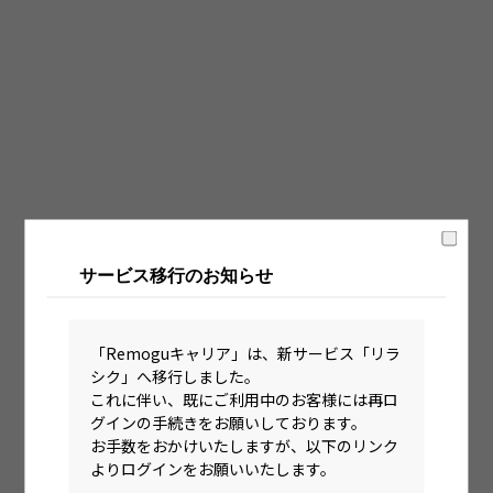
固定時間制（9時～18時、10時～19時など）
フレックス制（コアタイムあり）
フルフレックス制
裁量労働制
語学・国籍から探す
英語力必須
サービス移行のお知らせ
英語力尚可（英語活用環境あり）
外国籍の方OK
「Remoguキャリア」は、新サービス「リラ
シク」へ移行しました。
これに伴い、既にご利用中のお客様には再ロ
グインの手続きをお願いしております。
お手数をおかけいたしますが、以下のリンク
よりログインをお願いいたします。