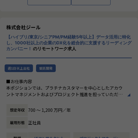
■Mission：専門性と技術力、高度な分析ノ
ウハウの提供
多様な企業活動の情報の価値転換というニー
ズに応えるため、私たちは「プロフェッショ
株式会社ジール
ナルサービスの大衆化」をミッションとして
【ハイブリ/東京/シニアPM/PM経験5年以上】データ活用に特化
掲げております。高い専門性を持った技術
し、1000社以上の企業のDX化を総合的に支援するリーディング
力、深い経験から得られた多様性のある高度
カンパニー！
のリモートワーク求人
な分析力をハイクオリティ＆ローコストで提
供することで、企業の競争優位確保に貢献す
ることを私たちは使命としております。
週1日以上出社
受託開発
■Vision：100年企業の創造
■お仕事内容
私たちはビジョンとして「100年企業の創
本ポジションでは、プラチナカスタマーを中心としたアカウ
造」を掲げて、理想企業の創造に向け、「社
ントマネジメントおよびプロジェクト推進を担っていただき
員全員が燃える会社」を目指しています。理
ます。
想企業とは「他者貢献」を通して誰よりも発
-担当顧客に対するアカウントプランの策定・実行
展する企業です。そして、社員全員が燃え続
700 〜 1,200 万円／年
想定年収
-顧客の経営・事業課題を踏まえた中長期ロードマップの
ける会社が「100年企業」であると信じてい
共同策定
ます。お客様に対する長期的な貢献を果たす
正社員
雇用形態
-営業部門と連携した提案活動および受注に向けたアクシ
ことに最大の意義をもって事業活動に取り組
ョン推進
んで参ります。