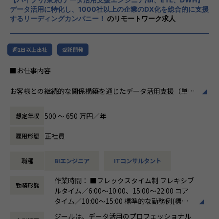
掲げております。高い専門性を持った技術
関与できます。
データ活用に特化し、1000社以上の企業のDX化を総合的に支援
力、深い経験から得られた多様性のある高度
するリーディングカンパニー！
のリモートワーク求人
・大手企業の意思決定層と直接対峙できる
な分析力をハイクオリティ＆ローコストで提
-ステアリングコミッティ等を通じ、経営層との議論・合
供することで、企業の競争優位確保に貢献す
意形成をリードします。
ることを私たちは使命としております。
・裁量の大きいアカウント経営に近い役割
週1日以上出社
受託開発
-アカウントプラン策定から案件創出・実行まで一気通貫
■Vision：100年企業の創造
■お仕事内容
で関われます。
私たちはビジョンとして「100年企業の創
・技術に縛られず価値創出に集中できる
造」を掲げて、理想企業の創造に向け、「社
お客様との継続的な関係構築を通じたデータ活用支援（単発
-データ領域の専門開発は不要。PM・ビジネス視点を活か
員全員が燃える会社」を目指しています。理
プロジェクトではなく伴走型支援）をしていただきます。
せる環境です。
想企業とは「他者貢献」を通して誰よりも発
具体的な業務内容は以下のとおりです。
・セカンドキャリアとしてのフィット
展する企業です。そして、社員全員が燃え続
500 〜 650 万円／年
想定年収
-ラインマネジメント経験を活かしつつ、再び顧客最前線で
ける会社が「100年企業」であると信じてい
●顧客の業務理解を深め、課題に対するデータ活用の提案・
価値発揮が可能です。
ます。お客様に対する長期的な貢献を果たす
正社員
雇用形態
実行
ことに最大の意義をもって事業活動に取り組
●DOMO（※）を利用したお客様への伴走型データ活用支援
んで参ります。
職種
BIエンジニア
ITコンサルタント
●DOMOを含む、データ統合基盤に関わる各種製品・サービ
■組織紹介（アカウントマネジメント室について）
スを用いた、データ基盤構築（データ収集、加工、蓄積）や
アカウントマネジメント室は、当社の主要顧客（エンタープ
作業時間： ■フレックスタイム制 フレキシブ
画面（ダッシュボードやレポート、帳票など）作成
ライズ企業）に対して、中長期的なビジネス価値創出を担う
勤務形態
ルタイム／6:00～10:00、15:00～22:00 コア
●PowerPoint等を用いた提案資料の作成とプレゼンテーシ
組織です。
タイム／10:00～15:00 標準的な勤務例(標準
ョン
単なるプロジェクト遂行に留まらず、顧客の経営・事業課題
労働時間)／9:00～18:00
●ベンダーとのアライアンス活動（資格取得やイベント参加
に深く入り込み、「共に事業を創るパートナー」として伴走
ジールは、データ活用のプロフェッショナル