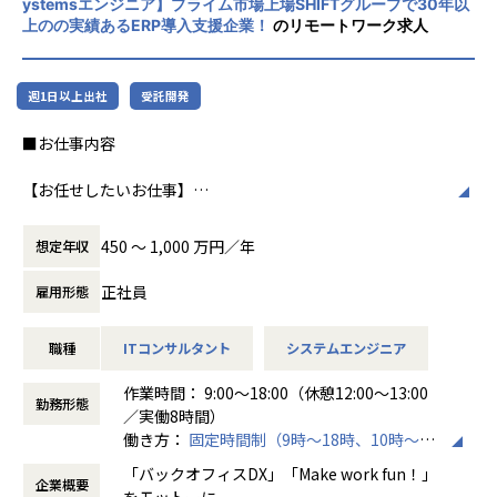
ystemsエンジニア】プライム市場上場SHIFTグループで30年以
売上過去最高記録を更新している当社では、今まさに第二次
上のの実績あるERP導入支援企業！
のリモートワーク求人
創業期として
社風/文化
準大手から中堅規模の企業に特化して、プライム案件やERP
ホープスは、若手社員が活躍できる環境で、
導入案件、DX推進案件の拡大に注力しております。
社内の風通しが良く、活気に満ちた雰囲気が
週1日以上出社
受託開発
年間120%成長を続けており成長の過渡期にある中で、
特徴です。多様性を重視し、様々な国籍や背
アプリエンジニアとして組織を一緒に作っていただける方を
景を持つ社員が協力し合いながら働いていま
■お仕事内容
募集しております。
す。チームワークを大切にし、社員同士のコ
ミュニケーションが活発です2。
【お任せしたいお仕事】
＜ホープスBLOG＞
Outsystemsを用いた業務システム開発チームの一員とし
プロジェクトの具体例やホープスの社風が分かる記事を掲載
働き方/リモートワーク
て、システムの導入・開発を行うポジションです。
しております！
ホープスでは、リモートワーク活用があり平
450 〜 1,000 万円／年
想定年収
要件定義から開発・導入フェーズまで、まずはこれまでのご
是非ご覧ください！
均週2～3日の在宅勤務が可能です。転勤はな
経験に近しい領域をご担当いただきます。
HOPES blog：https://blog.hopes-ise.co.jp/
く、プロジェクトに応じて柔軟な働き方がで
正社員
雇用形態
またキャリアビジョンに合わせて、下流から上流工程にステ
きます。残業は月平均10時間程度と少なく、
ップアップが可能な環境です。
注目記事
ワークライフバランスを重視した環境が整っ
職種
ITコンサルタント
システムエンジニア
「DX推進の最前線：お客様の社内DX推進って実際何をやっ
ています。
Outsystems以外のローコード製品へのリスキルもできる環
ているの？」
作業時間： 9:00～18:00（休憩12:00～13:00
境なので、スキルの幅を広げることも可能です！
https://blog.hopes-ise.co.jp/%e3%80%90%e3%83%9
勤務形態
／実働8時間）
7%e3%83%ad%e3%82%b8%e3%82%a7%e3%82%af%
働き方：
固定時間制（9時～18時、10時～19
《具体的な業務内容》
e3%83%88%e7%b4%b9%e4%bb%8b%e3%80%91dx%
時など）
・要件定義・基本設計・詳細設計
e6%8e%a8%e9%80%b2%e3%81%ae%e6%9c%80%e
「バックオフィスDX」「Make work fun！」
企業概要
時間外労働の有無： 有（月平均10時間）
・Outsystemsを用いたアプリ開発・テスト
5%89%8d%e7%b7%9a%ef%bc%9a%e3%81%8a%e5%
をモットーに、