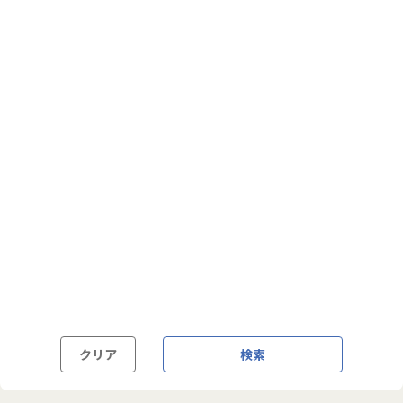
フルフレックス制
裁量労働制
語学・国籍から探す
英語力必須
英語力尚可（英語活用環境あり）
外国籍の方OK
クリア
検索