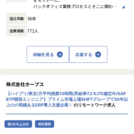
休憩時間： 60分
・API／外部システムとの連携
ae%a2%e6%a7%98%e3%81%ae%e7%a4%be/
バックオフィス業務プロセスとそこに関わる
・既存システムの改善・運用保守
人たちの働き方を変えていくことを通して、
・顧客との要件整理・業務改善提案
【業務の変更の範囲】
36年
設立年数
企業競争力を向上させることを使命としてい
IT開発関連業務
ます。
772人
従業員数
【ローコード開発で実現できる世界】
株式会社ホープスは、ERP・EPMを中心とし
■ユーザーの「期待以上」のシステムを「迅速」に届ける
た基幹系システムの支援を主軸に、スクラッ
社会
チ開発やコンサルティングまで幅広いサービ
詳細を見る
応募する
スを提供しています。クラウドERPやローコ
【なぜホープスがするのか？】
ード開発を柱とし、業務効率化やDX推進、経
創業当初、当社は工場において、短納期で高品質な製品を
営分析、マーケティングなど多岐にわたるソ
届けられるように業務改善案を提案していました。
リューションを展開。特に、SAP S/4HANA®
30年前はDXという言葉も耳馴染みなく、お客様からの理
CloudやOracle ERP Cloudなどを活用し、企
株式会社ホープス
解を得られにくい環境でした。
業の業務プロセスを最適化し、経営管理の強
なかには、工場自体の競争力を失い、工場の規模縮小・閉
【ハイブリ/東京/月平均残業10時間/昇給率7.2％/70歳定年/SAP
化を図っています1。
鎖から、工場に支えられた街自体が閑散となることも目の当
BTP開発エンジニア】プライム市場上場SHIFTグループで30年以
上のの実績あるERP導入支援企業！
のリモートワーク求人
たりにしました。
社風/文化
このような悲劇を繰り返したくはありません。
ホープスは、若手社員が活躍できる環境で、
社内の風通しが良く、活気に満ちた雰囲気が
だからこそ、わたしたちは「時代のニーズ・変化に合わせ
週1日以上出社
受託開発
特徴です。多様性を重視し、様々な国籍や背
てエンジニアはスキルを変え、真に必要とされるエンジニ
景を持つ社員が協力し合いながら働いていま