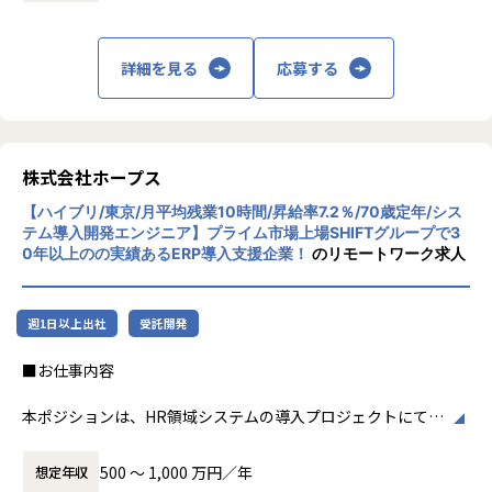
【ポジションの魅力】
・API開発、オープンソースは今までできたことを効率的
株式会社ホープスは、ERP・EPMを中心とし
・開発に強いホープス！そのため上流～下流工程まで案件の
に開発できるが、それに加えて今までできていないこと（A
た基幹系システムの支援を主軸に、スクラッ
幅が広い！
I、プロセスマイニングの利用等）ができ、技術的な好奇心を
チ開発やコンサルティングまで幅広いサービ
詳細を見る
応募する
・上流工程やマネジメント、コンサルタントにステップアッ
駆り立てられる。
スを提供しています。クラウドERPやローコ
プ可能！
より幅広い技術・知識の習得を楽しめる！（30代男性）
ード開発を柱とし、業務効率化やDX推進、経
・ハイブリッド勤務あり！
・開発工程を短縮することで、本当に必要な工程に時間を
営分析、マーケティングなど多岐にわたるソ
・平均残業時間が月10時間！ワークライフバランスも整った
割けるようになった。中長期的にユーザーが求めていること
リューションを展開。特に、SAP S/4HANA®
環境です。
を提案・提供でき、前よりお客様に寄り添った開発をしてい
CloudやOracle ERP Cloudなどを活用し、企
株式会社ホープス
ると感じる（30代女性）。
業の業務プロセスを最適化し、経営管理の強
【会社概要】
・お客様から「想定より早く導入できた」「ほしかったシ
【ハイブリ/東京/月平均残業10時間/昇給率7.2％/70歳定年/シス
化を図っています1。
ホープスは、ERP・ERP周辺のシステム開発・導入、
ステムがたくさんあり、使うことが楽しみだ」とお声をいた
テム導入開発エンジニア】プライム市場上場SHIFTグループで3
0年以上のの実績あるERP導入支援企業！
のリモートワーク求人
コンサルティングを主軸にイノベーションを起こすためのソ
だき、嬉しかった！（20代女性）
社風/文化
リューションを提供する会社です。
ホープスは、若手社員が活躍できる環境で、
【事業責任者からのメッセージ】
社内の風通しが良く、活気に満ちた雰囲気が
・MISSION「ワークをもっとワクワクに」
世界基準でみたときに、世界ではポピュラーだけど日本で
週1日以上出社
受託開発
特徴です。多様性を重視し、様々な国籍や背
ヒトが元気になれば、ビジネスも活性化する。
はまだ浸透していないソリューションがたくさんあります。
景を持つ社員が協力し合いながら働いていま
■お仕事内容
​ヒトが何をすべきかを追求し、ITの力で “働くを楽しく” へ
また、日本に入ってきているものの、認知度の低いツール
す。チームワークを大切にし、社員同士のコ
リノベートすることで社会に貢献します。​
もたくさんあります。
ミュニケーションが活発です2。
本ポジションは、HR領域システムの導入プロジェクトにて、
ホープスではそういったソリューションやツールの導入・
要件定義から設計、開発に携わっていただくポジションで
・VISION「基幹系業務DXをリード」
開発を積極的に推進しております。
働き方/リモートワーク
す。
ITの力で人手不足の解消と流動性の拡大に寄与するサービス
・「世界基準で通用するエンジニアスキルを身に着け
ホープスでは、リモートワーク活用があり平
500 〜 1,000 万円／年
想定年収
を提供し、世の中の仕事の標準化の輪を広げます。
る」
均週2～3日の在宅勤務が可能です。転勤はな