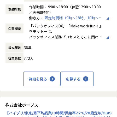
【ポジションについて】
作業時間： 9:00～18:00（休憩12:00～13:00
■公庁向け大規模Web・モバイルアプリ開発プロジェクト
勤務形態
本ポジションは、官公庁や自治体などの公共系向けソリュー
／実働8時間）
担当領域：要件定義／基本設計／詳細設計／実装／テスト／
ション導入・開発に携わっていただきます。
働き方：
固定時間制（9時～18時、10時～19
リリース／運用保守
時など）
言語：React（TypeScript）Spring Boot（Java）OS：Linu
「バックオフィスDX」「Make work fun！」
【業務の変更の範囲】
企業概要
時間外労働の有無： 有（月平均10時間）
x
をモットーに、
IT開発関連業務
休憩時間： 60分
React Native（TypeScript）OS：Android
バックオフィス業務プロセスとそこに関わる
人たちの働き方を変えていくことを通して、
■生保業界向け顧客情報管理Webアプリケーションのマイグ
36年
設立年数
企業競争力を向上させることを使命としてい
レーションと新機能の追加​
ます。
担当領域：要件定義／基本設計／詳細設計／実装
772人
従業員数
言語：Java、Spring
株式会社ホープスは、ERP・EPMを中心とし
た基幹系システムの支援を主軸に、スクラッ
【ホープスの魅力】
チ開発やコンサルティングまで幅広いサービ
詳細を見る
応募する
・Udemyを会社負担で活用、資格取得奨励制度など、従業員
スを提供しています。クラウドERPやローコ
のスキルアップも応援！
ード開発を柱とし、業務効率化やDX推進、経
・成果主義で30代前半にマネジメントを任される例もあり！
営分析、マーケティングなど多岐にわたるソ
・明確な評価制度「昇給率7.7％」
リューションを展開。特に、SAP S/4HANA®
・入社月から有休5日付与
CloudやOracle ERP Cloudなどを活用し、企
株式会社ホープス
業の業務プロセスを最適化し、経営管理の強
【募集背景】
【ハイブリ/東京/月平均残業10時間/昇給率7.2％/70歳定年/OutS
化を図っています1。