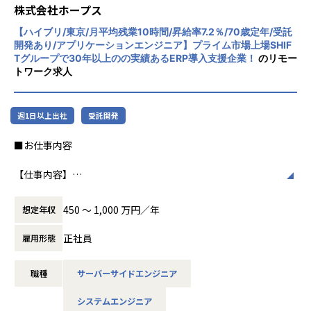
を提供し、世の中の仕事の標準化の輪を広げます。
CloudやOracle ERP Cloudなどを活用し、企
株式会社ホープス
業の業務プロセスを最適化し、経営管理の強
【ホープスの目指す世界】
【ハイブリ/東京/月平均残業10時間/昇給率7.2％/70歳定年/受託
化を図っています1。
開発あり/アプリケーションエンジニア】プライム市場上場SHIF
《ERP導入を支援し、業務標準化の輪を広げる》
Tグループで30年以上のの実績あるERP導入支援企業！
のリモー
国内全体では基幹業務の標準化は急務であるものの、大手・
社風/文化
トワーク求人
準大手から中堅規模の企業においては実現していない企業が
ホープスは、若手社員が活躍できる環境で、
多くERP導入の課題感は多い状況です。
社内の風通しが良く、活気に満ちた雰囲気が
ホープスはそのような企業への支援戦略を中心に事業を展開
特徴です。多様性を重視し、様々な国籍や背
週1日以上出社
受託開発
しています。
景を持つ社員が協力し合いながら働いていま
大手企業、中規模企業向けのERP領域でシェアNO.1を目指し
す。チームワークを大切にし、社員同士のコ
■お仕事内容
国内サプライチェーン全体での業務標準化を狙っています。
ミュニケーションが活発です2。
【仕事内容】
【ポジションの魅力】
働き方/リモートワーク
大手企業を中心にとしたさまざまな業界のWebアプリやモバ
・公共系プライム案件へのチャレンジができる！
ホープスでは、リモートワーク活用があり平
イルアプリの上流から開発工程までをご担当いただきます。
・上流工程の経験を積むことが可能なため、スキルアップが
均週2～3日の在宅勤務が可能です。転勤はな
450 〜 1,000 万円／年
想定年収
要件定義・開発・運用まで一貫して携わることができ、多く
できる！
く、プロジェクトに応じて柔軟な働き方がで
のアプリケーション開発を経験することが可能です。
・プロジェクトによりAI関連の業務に携わるチャンスあり！
きます。残業は月平均10時間程度と少なく、
正社員
雇用形態
・ハイブリッド勤務可能！地方在住者はフルリモート勤務相
ワークライフバランスを重視した環境が整っ
【プロジェクト例】
談可！
ています。
職種
サーバーサイドエンジニア
■大手ネットバンキング向けシステム画面設計
・年間平均昇給率は7.2%！正当な評価制度のもと、実績に応
担当領域：要件定義／基本設計／詳細設計／実装
じた昇給の実現が可能！
システムエンジニア
言語：Objectve-C、Swift OS：IOS/Android