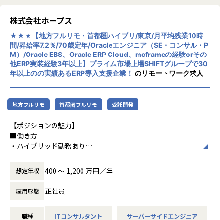
​ヒトが何をすべきかを追求し、ITの力で “働くを楽しく” へ
環境です。
リューションを展開。特に、SAP S/4HANA®
リノベートすることで社会に貢献します。​
CloudやOracle ERP Cloudなどを活用し、企
株式会社ホープス
【業務の変更の範囲】
業の業務プロセスを最適化し、経営管理の強
・VISION「基幹系業務DXをリード」
IT開発関連業務
★★★【地方フルリモ・首都圏ハイブリ/東京/月平均残業10時
化を図っています1。
ITの力で人手不足の解消と流動性の拡大に寄与するサービス
間/昇給率7.2％/70歳定年/Oracleエンジニア（SE・コンサル・P
M）/Oracle EBS、Oracle ERP Cloud、mcframeの経験orその
を提供し、世の中の仕事の標準化の輪を広げます。
社風/文化
他ERP実装経験3年以上】プライム市場上場SHIFTグループで30
ホープスは、若手社員が活躍できる環境で、
年以上のの実績あるERP導入支援企業！
のリモートワーク求人
【ホープスの目指す世界】
社内の風通しが良く、活気に満ちた雰囲気が
《ERP導入を支援し、業務標準化の輪を広げる》
特徴です。多様性を重視し、様々な国籍や背
国内全体では基幹業務の標準化は急務であるものの、大手・
景を持つ社員が協力し合いながら働いていま
地方フルリモ
首都圏フルリモ
受託開発
準大手から中堅規模の企業においては実現していない企業が
す。チームワークを大切にし、社員同士のコ
多くERP導入の課題感は多い状況です。
ミュニケーションが活発です2。
【ポジションの魅力】
ホープスはそのような企業への支援戦略を中心に事業を展開
■働き方
しています。
働き方/リモートワーク
・ハイブリッド勤務あり
大手企業、中規模企業向けのERP領域でシェアNO.1を目指し
ホープスでは、リモートワーク活用があり平
・フルリモート勤務あり（地方採用）
国内サプライチェーン全体での業務標準化を狙っています。
均週2～3日の在宅勤務が可能です。転勤はな
・残業平均月10時間
400 〜 1,200 万円／年
く、プロジェクトに応じて柔軟な働き方がで
想定年収
・ワークライフバランス充実
【業務の変更の範囲】
きます。残業は月平均10時間程度と少なく、
■仕事面
IT開発関連業務
正社員
雇用形態
ワークライフバランスを重視した環境が整っ
・プライム案件へのチャレンジができる
ています。
∟PoC（基本構想段階）から関わっている案件あり
職種
ITコンサルタント
サーバーサイドエンジニア
∟案件の紹介も多く豊富な案件数がある