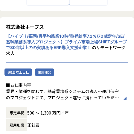
一緒に働けることを楽しみにしています。
ード開発を柱とし、業務効率化やDX推進、経
営分析、マーケティングなど多岐にわたるソ
【所属予定のERP本部とは】
リューションを展開。特に、SAP S/4HANA®
プライム案件に果敢にチャレンジして会社を引っ張っていく
CloudやOracle ERP Cloudなどを活用し、企
株式会社ホープス
組織がERP本部です。
業の業務プロセスを最適化し、経営管理の強
Oracle Fusion Cloud ERP（Oracle ERP Cloud）／Oracle E
【ハイブリ/福岡/月平均残業10時間/昇給率7.2％/70歳定年/SE/
化を図っています1。
BSを中心としたソリューションパッケージを軸に
基幹業務系導入プロジェクト】プライム市場上場SHIFTグループ
プライム案件の獲得をミッションに新規案件や継続案件にて
で30年以上のの実績あるERP導入支援企業！
のリモートワーク
社風/文化
プライムでの受注を拡大しています。
求人
ホープスは、若手社員が活躍できる環境で、
社内の風通しが良く、活気に満ちた雰囲気が
【仕事内容】
特徴です。多様性を重視し、様々な国籍や背
Oracle ERP (EBS, Fusion Cloud ERP)の導入におけるコンサ
週1日以上出社
受託開発
景を持つ社員が協力し合いながら働いていま
ル・要件定義・設計・開発
す。チームワークを大切にし、社員同士のコ
上流工程から下流工程まで幅広いフェーズの案件があるため
■お仕事内容
ミュニケーションが活発です2。
ご希望に沿ってアサイン先を決めていきます。
業界・業種を問わず、基幹業務系システムの導入～運用保守
のプロジェクトにて、プロジェクト遂行に携わっていただく
働き方/リモートワーク
【Oracle Fusion Cloud ERP（OracleERP／ERPCloud）と
ポジションです。
ホープスでは、リモートワーク活用があり平
は】
特に最新の製品に携わることができ、将来的なコアスキルと
均週2～3日の在宅勤務が可能です。転勤はな
500 〜 1,300 万円／年
想定年収
SaaS型ERPパッケージで、世界のERPクラウドシェアではト
なる知見を蓄積していくことができる環境です。
く、プロジェクトに応じて柔軟な働き方がで
ップレベル。
きます。残業は月平均10時間程度と少なく、
正社員
雇用形態
日本でも年々アカウント数を増やしており、成長中の業務シ
＜製品例＞
ワークライフバランスを重視した環境が整っ