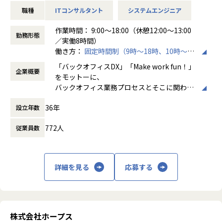
ステムパッケージ！
・EPM系：Anaplan、Tagetik 等
ています。
職種
ITコンサルタント
システムエンジニア
・SaaS系：ServiceNow 等
【リスキル支援あり】
・ローコード系：Outsystems、Appian、Intra-mart 等
作業時間： 9:00～18:00（休憩12:00～13:00
何かしらののERPパッケージ経験がある方
・データマネジメント系：Snowflake、Datebricks 等
勤務形態
／実働8時間）
※下記一例
働き方：
固定時間制（9時～18時、10時～19
GRANDIT、OBIC、CloverNET、Biz∫（ビズインテグラ
※製品経験者優遇
時など）
ル）、Microsoft Dynamics 365、COMPANY、Spendia、SM
※製品未経験の方でも、入社後1か月の研修で初級の認定資
「バックオフィスDX」「Make work fun！」
企業概要
時間外労働の有無： 有（月平均10時間）
ILEなど
格などを取得いただき、すぐに案件参画が可能です。
をモットーに、
休憩時間： 60分
※プライム案件でのPM領域・コンサル領域の業務もござい
バックオフィス業務プロセスとそこに関わる
【社風・働く環境】
ますので、先々のキャリアが頭打ちになることはございませ
人たちの働き方を変えていくことを通して、
任される仕事に対して自由度高く取り組める環境
ん。
36年
設立年数
企業競争力を向上させることを使命としてい
出戻り社員も多数…評価制度を始め、様々な制度も年々ブラ
ます。
ッシュアップされているため、数年前に辞めた社員が戻って
772人
従業員数
くることも！
■プロジェクト内容※一例です※
株式会社ホープスは、ERP・EPMを中心とし
それくらい一緒に働く仲間や環境には自信があります。
目的：製造業向け連結会計の予実管理システム導入
た基幹系システムの支援を主軸に、スクラッ
概要：Anaplan導入・開発
チ開発やコンサルティングまで幅広いサービ
詳細を見る
応募する
【プロジェクト概要】
工程：要件定義～保守
スを提供しています。クラウドERPやローコ
■某ネット銀行様の会計領域にてOracleERPCloud(AP,AR,G
ード開発を柱とし、業務効率化やDX推進、経
L)を導入し、
目的：在庫管理等アプリケーション開発
営分析、マーケティングなど多岐にわたるソ
クラウド上の勘定系システムと連携したデータドリブンな経
概要：OutSystemsによる各種システムの開発
リューションを展開。特に、SAP S/4HANA®
営を推進
工程：設計～保守
CloudやOracle ERP Cloudなどを活用し、企
株式会社ホープス
■製造業のお客様にてOracleERPCloud(PPM,OM,PO,INV,MF