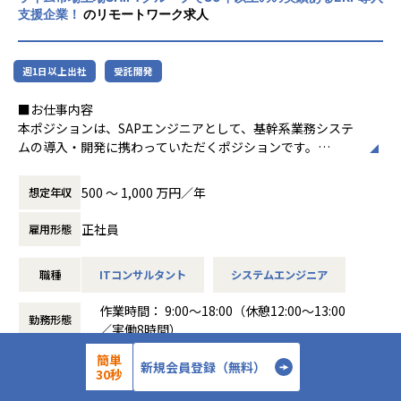
エンジニアとしてのご自身の市場価値を高めて頂くことにつ
プロジェクトの具体例やホープスの社風が分かる記事を掲載
社風/文化
仕事ができた。（30代・女性）
支援企業！
のリモートワーク求人
ながります。
しております！
ホープスは、若手社員が活躍できる環境で、
・生産管理システムは複雑で難しかったが、社内事例や勉強
是非ご覧ください！
社内の風通しが良く、活気に満ちた雰囲気が
会のお陰でプロジェクトのC/Oまで一緒に参加できた。
HOPES blog：https://blog.hopes-ise.co.jp/
特徴です。多様性を重視し、様々な国籍や背
また、ユーザーの方も丁寧に説明してくれる人が多かった
週1日以上出社
受託開発
■プロジェクト内容※一例です※
景を持つ社員が協力し合いながら働いていま
ため、最後までプロジェクトを完遂できた。（20代・男性）
業種：船舶業
<当社の魅力>
す。チームワークを大切にし、社員同士のコ
■お仕事内容
目的：連結会計の予実管理のシステム化
▼リスキル支援に関して
ミュニケーションが活発です2。
本ポジションは、SAPエンジニアとして、基幹系業務システ
各社の損益情報を元にExcelにて予実管理を行っていたが
※約1か月のキャッチアップ期間をしっかりご用意！
■事業責任者からのメッセージ
ムの導入・開発に携わっていただくポジションです。
バケツリレー、属人化、作業負荷が問題となっていた。
～ Oracle ERP Cloudのリスキルカリキュラム～
働き方/リモートワーク
世界基準でみたときに、世界ではポピュラーだけど日本では
ホープスではエンドユーザー、大手SIer向けのERPパッケー
そのため、効率化を目的としExcelで行っていた業務をAna
・Oracle Universityによるオンライン研修
ホープスでは、リモートワーク活用があり平
まだ浸透していないソリューションがたくさんあります。
ジの提案や要件定義等の上流工程から、詳細設計・構築、
plan化する。
・ハンズオン環境にて実機を触りながら練習
均週2～3日の在宅勤務が可能です。転勤はな
ホープスではそういったソリューションやツールの導入・開
500 〜 1,000 万円／年
想定年収
テスト工程や運用保守まで、一連の業務を担っています。
参画フェーズ：要件定義～保守
・実務におけるフォローアップ体制
く、プロジェクトに応じて柔軟な働き方がで
発を積極的に推進しております。
・多数のナレッジ共有
きます。残業は月平均10時間程度と少なく、
正社員
雇用形態
具体的には、SAPの導入・開発・改修のプロジェクトにて、
業種：製造業
・気軽にチャットで相談できるチャット窓あり
ワークライフバランスを重視した環境が整っ
ERP事業に関しても、ここ数年ではそれぞれ得意分野のある
ご経験に応じて要件定義、設計の上流工程から、開発、保守
目的：業績情報の見える化
ています。
製品がERPの周辺システムとして導入されている状況にあり
職種
ITコンサルタント
システムエンジニア
運用のプロジェクトに携わっていただきます。
利用している基幹システムにばらつきがあり、経営と現
▼充実した研修制度で着実なスキルアップ
ます。
特にSAPの導入・開発経験が豊富な方にはメンバー育成やフ
場、会社間で見えるデータが統一化出来ていないことが課題
・JavaやERPCloud、Anaplan、PowerPlatformなど開発ス
ホープスは、製造業向けに課題解決案を提示するため、ERP
作業時間： 9:00～18:00（休憩12:00～13:00
ロントに立ってお客様への提案、折衝を行っていただいた
である。
勤務形態
キルの講習や教材はもちろんのこと、
事業に加えて、
／実働8時間）
り、
そのため、単一システム上で管理し、同じ粒度でデータを
コンサルタントや上流SEの早期育成を目的とした様々なナ
ITSMとの連携、EPMやBIツールを活用した分析・レポーティ
働き方：
固定時間制（9時～18時、10時～19
PMとして複数名のプロジェクト管理もお任せできたらと考
確認できるようにし、データの見える化を目指すとともに、
レッジ勉強会もございます。
簡単
ング、グループウェアと連携したDX推進など
時など）
新規会員登録（無料）
えております。
30秒
「バックオフィスDX」「Make work fun！」
データ連携の自動化や二重インプットをなくし、業務工数
・社内独自の検定を設定し、スキルアップの指標となる取り
『お客様が本当に求めるITサービスを提供する』ことをモッ
企業概要
時間外労働の有無： 有（月平均10時間）
をモットーに、
の削減と効率化を図る。
組みを行っており、
トーに、日々事業開発を進めています。