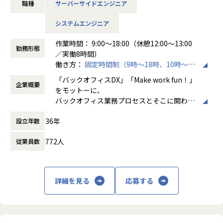
職種
サーバーサイドエンジニア
ただきます。
システムエンジニア
売上過去最高記録を更新している当社では、今まさに第二次
創業期として
作業時間： 9:00～18:00（休憩12:00～13:00
準大手から中堅規模の企業に特化して、プライム案件、ERP
勤務形態
／実働8時間）
導入案件、DX推進案件の拡大に注力しております。
働き方：
固定時間制（9時～18時、10時～19
公共系ソリューション導入・開発エンジニアとして組織を一
時など）
緒に作っていただける方を募集しております。
「バックオフィスDX」「Make work fun！」
企業概要
時間外労働の有無： 有（月平均10時間）
をモットーに、
休憩時間： 60分
【会社概要】
バックオフィス業務プロセスとそこに関わる
ホープスは、ERP・ERP周辺のシステム開発・導入、
人たちの働き方を変えていくことを通して、
コンサルティングを主軸にイノベーションを起こすためのソ
36年
設立年数
企業競争力を向上させることを使命としてい
リューションを提供する会社です。
ます。
772人
従業員数
・MISSION「ワークをもっとワクワクに」
株式会社ホープスは、ERP・EPMを中心とし
ヒトが元気になれば、ビジネスも活性化する。
た基幹系システムの支援を主軸に、スクラッ
​ヒトが何をすべきかを追求し、ITの力で “働くを楽しく” へ
チ開発やコンサルティングまで幅広いサービ
詳細を見る
応募する
リノベートすることで社会に貢献します。​
スを提供しています。クラウドERPやローコ
ード開発を柱とし、業務効率化やDX推進、経
・VISION「基幹系業務DXをリード」
営分析、マーケティングなど多岐にわたるソ
ITの力で人手不足の解消と流動性の拡大に寄与するサービス
リューションを展開。特に、SAP S/4HANA®