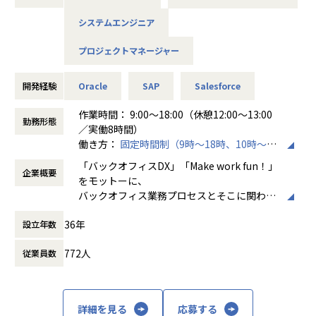
・高い技術者が揃っている（確かな技術習得が可能）
システムエンジニア
・ニッチトップを狙える！市場価値を上げられる！
プロジェクトマネージャー
【本部長廣瀬より】
大切にしていることは、1on1でのコミュニケーション徹底
と評価制度。
開発経験
Oracle
SAP
Salesforce
技術者のキャリアの希望を吸い上げ1人1人に寄り添うことを
作業時間： 9:00～18:00（休憩12:00～13:00
大事にしています。
勤務形態
／実働8時間）
爆速で年収を上げたい人もいれば、プライベート重視でゆる
働き方：
固定時間制（9時～18時、10時～19
やかな成長を望む人もいる。
時など）
目的に合わせた目標設定をして個人個人がそれぞれの目標を
「バックオフィスDX」「Make work fun！」
企業概要
時間外労働の有無： 有（月平均10時間）
しっかり達成し、評価に反映する。
をモットーに、
休憩時間： 60分
そうすることで、楽しく確実に成長していけると考えていま
バックオフィス業務プロセスとそこに関わる
す。
人たちの働き方を変えていくことを通して、
その上で一緒に働く皆さんには、人とのつながりを大切にし
36年
設立年数
企業競争力を向上させることを使命としてい
てほしい！
ます。
仕事を通して「戦友」と思える仲間ができること、仕事以外
772人
従業員数
の交流においても信頼できる「仲間」ができることは、
株式会社ホープスは、ERP・EPMを中心とし
ホープスで働く醍醐味の1つです。
た基幹系システムの支援を主軸に、スクラッ
「ホープスを選んでよかった」ご入社後、そう思っていただ
チ開発やコンサルティングまで幅広いサービ
ける仲間・環境があると自負しています。
詳細を見る
応募する
スを提供しています。クラウドERPやローコ