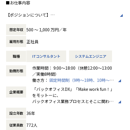
■お仕事内容
ア」を輩出することに力を入れています。
す。チームワークを大切にし、社員同士のコ
そしてそれは、本当の意味でエンジニアの人生を守るため
ミュニケーションが活発です2。
【ポジションについて】
の必要な武器になる、と信じています。
本ポジションは、SAP BTPエンジニアとして、基幹系業務シ
働き方/リモートワーク
ステムの導入・開発に携わっていただくポジションです。
また、ユーザーが真に求めることは、
ホープスでは、リモートワーク活用があり平
500 〜 1,000 万円／年
想定年収
ホープスではエンドユーザー、大手SIer向けのERPパッケー
・必要なときに必要なシステムを簡単に利用できる
均週2～3日の在宅勤務が可能です。転勤はな
ジの提案や要件定義等の上流工程から、詳細設計・構築、テ
・システムを用い、競争力を醸成し、社会が持続的な発
く、プロジェクトに応じて柔軟な働き方がで
正社員
雇用形態
スト工程や運用保守まで、一連の業務を担っています。
展を続けること
きます。残業は月平均10時間程度と少なく、
です。
ワークライフバランスを重視した環境が整っ
職種
ITコンサルタント
システムエンジニア
具体的には、
当社はそれを提供・実現し、システムの利用者とエンジニ
ています。
SAP BTPの導入・開発・改修のプロジェクトにて、
アがワクワクする社会を創っていきます。
作業時間： 9:00～18:00（休憩12:00～13:00
ご経験に応じて要件定義、設計の上流工程から、開発、保守
勤務形態
／実働8時間）
運用のプロジェクトに携わっていただきます。
【プロジェクト内容※一例です※】
働き方：
固定時間制（9時～18時、10時～19
受注システム：要件定義からリリースまで約2年のプロジ
時など）
売上過去最高記録を更新している当社では、今まさに第二次
ェクトにおいて、開発期間は2ヵ月と短納期で完了
「バックオフィスDX」「Make work fun！」
企業概要
時間外労働の有無： 有（月平均10時間）
創業期として
生成型AI ：プロセスマイニングを用いた野良AIの防止
をモットーに、
休憩時間： 60分
準大手から中堅規模の企業に特化して、プライム案件、ERP
バックオフィス業務プロセスとそこに関わる
導入案件、DX推進案件の拡大に注力しております。
【ローコード開発に携わったエンジニアの声】
人たちの働き方を変えていくことを通して、
BTP開発エンジニアとして組織を一緒に作っていただける方
・API開発、オープンソースの方が幅がきくし、おもしろ
36年
設立年数
企業競争力を向上させることを使命としてい
を募集しております。
そうなイメージが正直あったが、実際にやってみるとローコ
ます。
ード開発はできることが多かった（40代男性）。
772人
従業員数