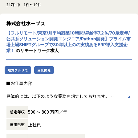
247件中 1件～10件
株式会社ホープス
【フルリモート/東京/月平均残業10時間/昇給率7.2％/70歳定年/
公共系ソリューション開発エンジニア/Python開発】プライム市
場上場SHIFTグループで30年以上のの実績あるERP導入支援企
業！
のリモートワーク求人
地方フルリモ
受託開発
■お仕事内容
具体的には、以下のような業務を想定しております。
・官公庁や自治体などの公共系ソリューション導入・開発
・業務システムへのアドオン開発
500 〜 800 万円／年
想定年収
・Pythonを用いたバックエンド開発
・Reactを用いたフロントエンド開発
正社員
雇用形態
・要件定義～設計、実装、テスト、保守までの一連の工程
※ご経験・スキルに応じて、担当業務のアサインをさせてい