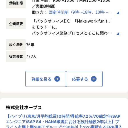
切磋琢磨できるメンバーを募集いたします！
ホープスは、ERP・ERP周辺のシステム開発・導入、
■学習環境
勤務形態
／実働8時間）
コンサルティングを主軸にイノベーションを起こすためのソ
未経験の方でも、入社後約1か月程度の研修を実施。初級の
働き方：
固定時間制（9時～18時、10時～19
リューションを提供する会社です
認定資格取得も推奨しており、まずは資格取得を目指してい
時など）
■EPMとは？
「バックオフィスDX」「Make work fun！」
ただきます。
企業概要
時間外労働の有無： 有（月平均10時間）
EPMはクラウドベースの計画立案・パフォーマンス管理プラ
・MISSION「ワークをもっとワクワクに」
をモットーに、
製品ごとに勉強会や社内コミュニティでの情報交換も積極的
休憩時間： 60分
ットフォームです。
ヒトが元気になれば、ビジネスも活性化する。
バックオフィス業務プロセスとそこに関わる
に実施しており、プロジェクト参画中や学習中でも自己研鑽
企業内のあらゆるデータを収集・集計し、予測分析や事業計
​ヒトが何をすべきかを追求し、ITの力で “働くを楽しく” へ
人たちの働き方を変えていくことを通して、
いただける環境を提供しています。
画策定・パフォーマンス分析を支援することができます。
36年
リノベートすることで社会に貢献します。​
設立年数
企業競争力を向上させることを使命としてい
また本部内では事例発表や新しい製品・機能の紹介も定期的
ERPが情報を一元管理し運営することに強みがあることに対
ます。
に発信しており、技術的な情報共有も行っています。
し、EPMの強みは一元管理した情報を戦略的に活用できるこ
772人
従業員数
・VISION「基幹系業務DXをリード」
とです。
ITの力で人手不足の解消と流動性の拡大に寄与するサービス
株式会社ホープスは、ERP・EPMを中心とし
を提供し、世の中の仕事の標準化の輪を広げます。
た基幹系システムの支援を主軸に、スクラッ
■開発に携わったエンジニアの声
チ開発やコンサルティングまで幅広いサービ
・製造業はそもそもが「ものづくり」の現場で、システムひ
詳細を見る
応募する
■Anaplanとは？
【募集背景】
スを提供しています。クラウドERPやローコ
とつとっても、一緒に創り上げる！という意識が高いと感
Anaplan社は、米国に本社を構えるSaaS企業で、2016年に
2020年にSHIFTグループにジョインしたホープス。
ード開発を柱とし、業務効率化やDX推進、経
じ、働きやすさがあった（30代・男性）
ユニコーン企業として認定され、2018年に株式上場を果しま
SHIFTグループにてERP領域を担う会社として年120％の成
営分析、マーケティングなど多岐にわたるソ
・システム導入したあとの成果が目で見てわかりやすく、や
した。
長率で拡大中。
リューションを展開。特に、SAP S/4HANA®
りがいを感じた。（20代・女性）
日本法人のAnaplanジャパンも約50％成長し、日本国内で導
2030年の売上300億の実現に向け新しい仲間を増員募集して
CloudやOracle ERP Cloudなどを活用し、企
・仕事中はしっかりと仕事し、休憩時間はコミュニケーショ
株式会社ホープス
入している企業は約200社に達しています。
おります。
業の業務プロセスを最適化し、経営管理の強
ンを積極的にとるなど、お客様との距離感がほかの業界と比
Anaplanの導入は急速に増えておりますが、技術習得者はま
【ハイブリ/東京/月平均残業10時間/昇給率7.2％/70歳定年/SAP
化を図っています1。
べて近く、
エンジニア/SAP S4・HANA環境における設計経験2年以上】プ
だ少なく、技術習得・実装経験は、
＜ホープスBLOGもご覧ください＞
より「会社」「働く人」を感じられ、モチベーション高く
ライム市場上場SHIFTグループで30年以上のの実績あるERP導入