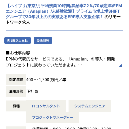
業の業務プロセスを最適化し、経営管理の強
G,AP,AR,GL,FA)及びOracle EPMを導入し、
目的：リース業向け基盤システムの刷新
【ハイブリ/東京/月平均残業10時間/昇給率7.2％/70歳定年/EPM
化を図っています1。
グローバルにおける各工場の在庫の見える化、システム運用
概要：Appian導入開発
エンジニア（Anaplan）/未経験歓迎】プライム市場上場SHIFT
負荷の軽減などを目的にシステムを導入
グループで30年以上のの実績あるERP導入支援企業！
のリモー
工程：要件定義～保守
社風/文化
トワーク求人
■某不動産業のお客様に、会計、管理会計領域でOracleERP
ホープスは、若手社員が活躍できる環境で、
Cloud(AP,AR,GL)とOracle EPMを導入し、
目的：大手金融業向けデータ構築基盤開発
社内の風通しが良く、活気に満ちた雰囲気が
徹底した部門別業績管理をベースとした経営管理版となるシ
概要：Snowflake 導入開発
特徴です。多様性を重視し、様々な国籍や背
ステム構築を行い経営ジャッジのスピード化を実現
週1日以上出社
受託開発
工程：要件定義～開発、テスト
景を持つ社員が協力し合いながら働いていま
※その他大小さまざまな案件にてお客様の課題解決をサポー
す。チームワークを大切にし、社員同士のコ
■お仕事内容
ト
ミュニケーションが活発です2。
EPMの代表的なサービスである、「Anaplan」の導入・開発
■活躍している方の例
プロジェクトに携わっていただきます。
【ホープスの目指す世界】
50代・DB構築・業務系システム開発経験者→データマネジ
働き方/リモートワーク
※上流から下流まで全工程の案件がございます。
《ERP導入を支援し、業務標準化の輪を広げる》
メント系上級SE
ホープスでは、リモートワーク活用があり平
※プライム案件でのPM領域・コンサル領域の業務もござい
国内全体では基幹業務の標準化は急務であるものの、
40代・基幹系システム導入経験者→SaaS系・ローコード系
均週2～3日の在宅勤務が可能です。転勤はな
400 〜 1,300 万円／年
想定年収
ますので、
大手・準大手から中堅規模の企業においては実現していない
上級SE
く、プロジェクトに応じて柔軟な働き方がで
先々のキャリアが頭打ちになることはございません。
企業が多くERP導入の課題感は多い。
30代・ERPパッケージシステム導入経験者→EPM系SE
きます。残業は月平均10時間程度と少なく、
正社員
雇用形態
ホープスはそういった企業への支援戦略を中心に事業を展
※全て中途入社かつ、入社後研修から新しい製品にチャレン
ワークライフバランスを重視した環境が整っ
開。
ジいただいている方です。
ています。
職種
ITコンサルタント
システムエンジニア
■募集背景
大手企業、中規模企業向けのERP領域でシェアNO.1を目指し
※特にお客様との距離が近いため、コミュニケーションスキ
当社では約6年前よりAnaplan事業に注力しており、現在、6
国内サプライチェーン全体での業務標準化を狙っています。
ルや顧客折衝経験などは活かしていくことが可能です。
プロジェクトマネージャー
0名ほどのメンバーが活躍しています。
一方で、引き合いが多く、さらなる事業拡大のため、一緒に
【会社概要】
作業時間： 9:00～18:00（休憩12:00～13:00