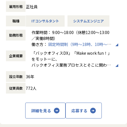
➀人事または給与システム導入開発エンジニア
・「日本で新しいマーケットを開拓する」
く、プロジェクトに応じて柔軟な働き方がで
正社員
雇用形態
・主に基本設計～導入、本番稼働および稼働後の保守対応ま
【ホープスの目指す世界】
・「日本でもっと浸透させ、よりよい未来を創る」
きます。残業は月平均10時間程度と少なく、
での業務を想定しております。
《ERP導入を支援し、業務標準化の輪を広げる》
こういった想いをもったメンバーがたくさんいます！
ワークライフバランスを重視した環境が整っ
職種
ITコンサルタント
システムエンジニア
・SAP Success Factors、COMPANY導入経験者優遇ですが、
国内全体では基幹業務の標準化は急務であるものの、大手・
このような環境下で一緒に成長していきたいと思っていた
ています。
他のソリューション経験者でHR領域の知見をお持ちの方も
準大手から中堅規模の企業においては実現していない企業が
だける方からのご応募をお待ちしております！
作業時間： 9:00～18:00（休憩12:00～13:00
歓迎しています。
多くERP導入の課題感は多い状況です。
勤務形態
／実働8時間）
ホープスはそのような企業への支援戦略を中心に事業を展開
＜ホープスBLOGもご覧ください＞
働き方：
固定時間制（9時～18時、10時～19
➁経費精算システム導入開発エンジニア
しています。
プロジェクトの具体例やホープスの社風が分かる記事を掲載
時など）
・主に基本設計～導入、本番稼働および稼働後の保守対応ま
大手企業、中規模企業向けのERP領域でシェアNO.1を目指し
しております！
「バックオフィスDX」「Make work fun！」
企業概要
時間外労働の有無： 有（月平均10時間）
での業務を想定しております。
国内サプライチェーン全体での業務標準化を狙っています。
是非ご覧ください！
をモットーに、
休憩時間： 60分
・代表的なソリューションとしてSpendia、Ci*X（サイクロ
HOPES Blog：https://blog.hopes-ise.co.jp/
バックオフィス業務プロセスとそこに関わる
ス）などがありますが、他のソリューション経験者も大歓迎
【業務の変更の範囲】
人たちの働き方を変えていくことを通して、
です。
IT開発関連業務
【ポジションの魅力】
36年
設立年数
企業競争力を向上させることを使命としてい
・開発に強いホープス！そのため上流～下流工程まで案件の
ます。
【会社概要】
幅が広い！
772人
従業員数
ホープスは、ERP・ERP周辺のシステム開発・導入、
・上流工程やマネジメント、コンサルタントにステップアッ
株式会社ホープスは、ERP・EPMを中心とし
コンサルティングを主軸にイノベーションを起こすためのソ
プ可能！
た基幹系システムの支援を主軸に、スクラッ
リューションを提供する会社です。
・プライム案件へのチャレンジが可能！
チ開発やコンサルティングまで幅広いサービ
詳細を見る
応募する
・平均年間昇給率7.2%！
スを提供しています。クラウドERPやローコ
・MISSION「ワークをもっとワクワクに」
・ハイブリッド勤務あり！
ード開発を柱とし、業務効率化やDX推進、経
ヒトが元気になれば、ビジネスも活性化する。
・平均残業時間が月10時間！ワークライフバランスも整った
営分析、マーケティングなど多岐にわたるソ