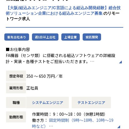
ムに参画し、詳細設計・実装・各種テストを担当いただきま
者集団として価値提供を行うために、エンジ
す。
【大阪/組込みエンジニア/C言語による組込み開発経験】総合技
ニアが生涯活躍できる環境を考え事業運営を
術ソリューション企業における組込みエンジニア募集
のリモー
行っています。
トワーク求人
【業務の変更の範囲】
会社の定める業務
客先出社あり
週1日以上出社
上場企業
受託開発
■お仕事内容
FA機器（センサ類）に搭載される組込ソフトウェアの詳細設
計・実装・各種テストをご担当いただきます。
【業務内容】
350 〜 650 万円／年
想定年収
C言語・C++・C#を用いた組込制御ソフトウェアの詳細設
計・実装を担います。
正社員
雇用形態
マイコンペリフェラルによるセンサ制御・通信制御、データ
収集・解析・演算処理のアルゴリズム実装、アイコン・グラ
職種
システムエンジニア
テストエンジニア
フ表示画面の作成まで幅広く担当します。
TCP/IP・USB通信制御、マイコン周辺デバイス（メモリ・タ
作業時間： 9：00～18：00（休憩1時間）
イマ等）の仮想実現、ITORNを活用したテスト支援も担当範
勤務形態
働き方：
固定時間制（9時～18時、10時～19
囲です。
時など）