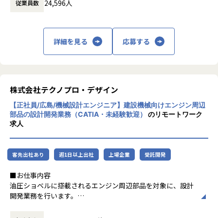
◆原価低減
24,596人
従業員数
に渡ります。いわゆる技術者派遣と呼ばれ
・ 工場へ直接赴き、コスト削減対象となる部品・工程の特定
る、クライアント先に当社の技術者が出向す
・ 削減施策の立案・効果確認
る事業だけではなく、請負や受託と呼ばれる
◆設計補助
働く場所に関わらない事業支援や最新技術を
詳細を見る
応募する
・ 設計データの整理・管理
用いた研究開発などを行っています。
・ 評価品の準備・検証補助
・ 関連資料・報告書の作成サポート
加速度的に技術革新が進む現代社会。開発サ
イクルの短期化、製品開発の多角化や上流工
程プロジェクトの増加といった世の中で技術
株式会社テクノプロ・デザイン
■募集背景
者集団として価値提供を行うために、エンジ
電動化・カーボンニュートラル対応が加速するなか、製品設
【正社員/広島/機械設計エンジニア】建設機械向けエンジン周辺
ニアが生涯活躍できる環境を考え事業運営を
計の品質向上と原価低減を担う人材の育成が急務となってい
部品の設計開発業務（CATIA・未経験歓迎）
のリモートワーク
行っています。
求人
ます。
設計経験が少なくても、丁寧なOJTのもとでものづくりの基
礎からステップアップできる環境です。
客先出社あり
週1日以上出社
上場企業
受託開発
【業務の変更の範囲】
■お仕事内容
会社の定める業務
油圧ショベルに搭載されるエンジン周辺部品を対象に、設計
開発業務を行います。
本プロジェクトでは、業務の請負化を進めており、設計業務
をチーム単位で完結させる体制づくりにも取り組んでいま