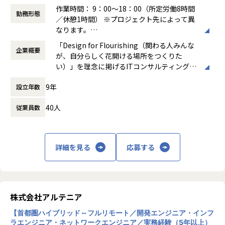
作業時間： 9：00～18：00（所定労働8時間
勤務形態
＜ネットワーク部門 想定キャリアパス＞
／休憩1時間） ※プロジェクト先によって異
運用保守 → 構築 → 設計 → セキュリティ・コンサルティング
なります。
月1回の面談にてキャリアの方向性をすり合わせながら、案
働き方：
固定時間制（9時～18時、10時～19
「Design for Flourishing（関わる人みんな
件を決定します。
企業概要
時など）
が、自分らしく花開ける場所をつくりた
「構築に行きたい」「設計に挑戦したい」「セキュリティ分
時間外労働の有無： 有（月平均0時間～20時
い）」を理念に掲げるITコンサルティング・
野を経験したい」などの
間）
システム開発企業です。AI時代において「お
希望を前提にアサインを行います。
休憩時間： 60分
9年
設立年数
客様をリードする」のではなく、「お客様と
共に創る」姿勢を重視し、価値提供と自己成
＜インフラ部門 想定キャリアパス＞
40人
従業員数
長を通じてビジネス変革を実現することを目
運用保守 → 構築 → 設計 → クラウド
指しています。
月1回の面談にてキャリアの方向性をすり合わせながら、案
件を決定します。
主な事業は、プロジェクトマネジメント、ソ
「構築に行きたい」「クラウドに挑戦したい」などの希望を
詳細を見る
応募する
フトウェア開発、インフラソリューション開
前提にアサインを行います。
発です。官公庁向けのMicrosoft 365移行（1
90TB規模）や金融機関向けネットワーク構
築、大手製造業向けインフラ基盤構築など、
■案件事例
大規模案件の実績があります。近年は生成AI
＜主な開発案件事例＞
株式会社アルテニア
関連プロジェクトにも注力しています。
-- 社内システム マスタDBメンテナンスシステム開発 --
【首都圏ハイブリッド～フルリモート／開発エンジニア・インフ
使用スキル：DjangoFW・Python
ラエンジニア・ネットワークエンジニア／実務経験（5年以上）
リモートワーク率90％、有給取得率80％以