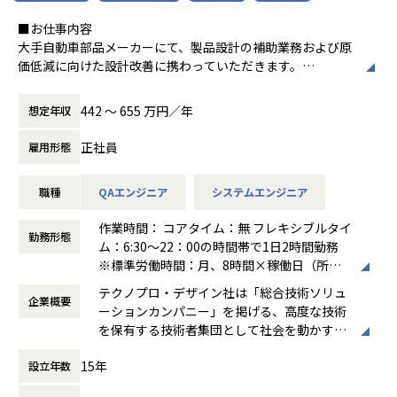
【業務の変更の範囲】
会社の定める業務
■お仕事内容
大手自動車部品メーカーにて、製品設計の補助業務および原
価低減に向けた設計改善に携わっていただきます。
【業務内容】
442 〜 655 万円／年
想定年収
T/C（トルクコンバーター）やクラッチパックなどの製品設
計・評価、および原価低減に向けた改善検討を担っていただ
正社員
雇用形態
きます。
最初は設計データの整理や評価品の準備といったサポート業
職種
QAエンジニア
システムエンジニア
務からスタートし、慣れてきたら工場へ直接赴いて現場を確
認しながらコスト削減の糸口を探す業務や、製品の設計検
作業時間： コアタイム：無 フレキシブルタイ
討・評価にも関わっていただきます。
勤務形態
ム：6:30～22：00の時間帯で1日2時間勤務
先輩エンジニアのそばで実際のものづくりの流れを体感しな
※標準労働時間：月、8時間×稼働日（所定
がら、着実にスキルを高められる環境です。
時間）の就労義務有
テクノプロ・デザイン社は「総合技術ソリュ
企業概要
働き方：
フルフレックス制
【具体的な仕事内容】
ーションカンパニー」を掲げる、高度な技術
時間外労働の有無： 有（月平均20時間）
◆製品設計
を保有する技術者集団として社会を動かすこ
休憩時間： 60分
・ T/C（トルクコンバーター）・クラッチパック等の製品設
とを志し、活動しています。
計検討・評価
15年
設立年数
・ 設計図面・3Dモデルの確認・修正補助
ビジネスモデルはアウトソーシング領域全域