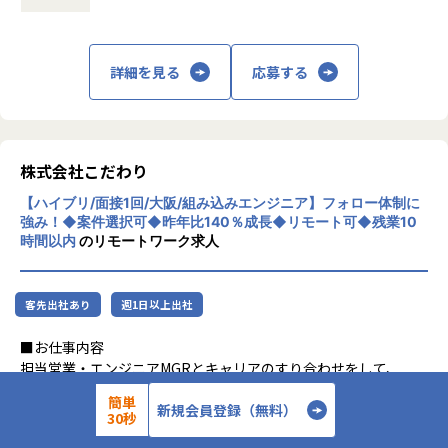
運用保守 → 構築 → 設計 → クラウド
指しています。
月1回の面談にてキャリアの方向性をすり合わせながら、案
■案件の決め方
件を決定します。
あなたのキャリアの希望に沿って案件を決定します。
主な事業は、プロジェクトマネジメント、ソ
「構築に行きたい」「クラウドに挑戦したい」などの希望を
詳細を見る
応募する
「要件定義などの上流工程に挑戦したい」
フトウェア開発、インフラソリューション開
前提にアサインを行います。
「AWS、Azureなどのクラウド案件に携わりたい」など…
発です。官公庁向けのMicrosoft 365移行（1
希望次第では現在当社にない案件も探してくるので安心して
90TB規模）や金融機関向けネットワーク構
ください！
築、大手製造業向けインフラ基盤構築など、
■案件事例
大規模案件の実績があります。近年は生成AI
＜主な開発案件事例＞
株式会社こだわり
関連プロジェクトにも注力しています。
-- 社内システム マスタDBメンテナンスシステム開発 --
【ハイブリ/面接1回/大阪/組み込みエンジニア】フォロー体制に
■フォロー体制・働き方
使用スキル：DjangoFW・Python
強み！◆案件選択可◆昨年比140％成長◆リモート可◆残業10
・アサイン前に、やりたいこと・やりたくないことを面談で
リモートワーク率90％、有給取得率80％以
担当工程：調査・要件定義・基本設計・詳細設計・構築・製
時間以内
のリモートワーク求人
確認
上、育休取得率100％と、働きやすい環境づ
造・テスト・リリース
・配属後は月1回の面談に加え、チャットでの相談が可能
くりにも力を入れています。住宅手当や資格
担当者：30代後半・男性・入社4年目
・一人での参画の場合も、社内のメンターがフォロー
取得支援、技術書購入補助など福利厚生も充
客先出社あり
週1日以上出社
・平均残業時間：月10.5時間（全社平均）
実しています。
-- 大手生命保険会社 資産運用システム --
使用スキル：Java
■お仕事内容
中長期的には「中小企業のAI開発で第一に想
担当工程：基本設計・詳細設計・製造・テスト・リリース
担当営業・エンジニアMGRとキャリアのすり合わせをして、
■社員の声
起される共創カンパニー」を目指し、技術力
担当者：30代前半・女性・入社2年目
参画PJを決めます。
＜入社1年目 エンジニア＞
とコミュニケーション力を兼ね備えたプロフ
簡単
できる/できない、「やりたいこと」を踏まえてPJをご紹介し
新規会員登録（無料）
前職では給与が低く、安定した生活をしたいと思い転職しま
ェッショナル人材の育成を推進している企業
30秒
-- 大手コンサル会社 社内システム運用 --
ます。
した。
です。
400 〜 700 万円／年
想定年収
使用スキル：VBA・Windows