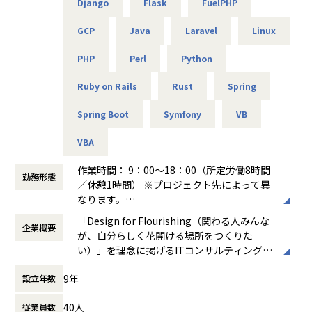
主な業務：ポリシー改善、ログ分析、運用改善提案
Django
Flask
FuelPHP
共に成長できる方を歓迎します！
しかなかったため、
使用機器：Cisco、FortiGate、F5、Aruba 等
エンジニアとしてこの様な活躍の仕方もあるのかと実感しま
GCP
Java
Laravel
Linux
した。
＜主なインフラ案件事例＞
■キャリアパス
エンジニアだけでなく採用・営業・教育といったやれる事が
PHP
Perl
Python
-- データセンタ移設に伴うサーバ基盤リプレース案件 --
＜開発部門 想定キャリアパス＞
増えるところは
使用スキル：VMware、Windows、Linux、Oracle
テスト → 開発 → 設計 → 上流工程
アルテニアのいいところだと思います。
Ruby on Rails
Rust
Spring
担当工程：基本設計、運用設計、詳細設計、構築、テスト、
月1回の面談にてキャリアの方向性をすり合わせながら、案
移行
件を決定します。
Spring Boot
Symfony
VB
【業務の変更の範囲】
担当者：30台前半、男性、入社1年目
「開発経験を積みたい」「設計に挑戦したい」「上流工程を
会社の規定に準ずる
担当したい」などの
VBA
-- 金融システムインフラ開発 --
希望を前提にアサインを行います。
使用スキル：AWS、Windows、Linux
作業時間： 9：00～18：00（所定労働8時間
担当工程：基本設計、運用設計、詳細設計、構築、テスト、
勤務形態
＜ネットワーク部門 想定キャリアパス＞
／休憩1時間） ※プロジェクト先によって異
移行
運用保守 → 構築 → 設計 → セキュリティ・コンサルティング
なります。
担当者：20台後半、男性、入社1年目
月1回の面談にてキャリアの方向性をすり合わせながら、案
働き方：
固定時間制（9時～18時、10時～19
「Design for Flourishing（関わる人みんな
件を決定します。
企業概要
時など）
-- 官公庁向けインフラ開発 --
が、自分らしく花開ける場所をつくりた
「構築に行きたい」「設計に挑戦したい」「セキュリティ分
時間外労働の有無： 有（月平均0時間～20時
使用スキル：VMware、Windows、Linux
い）」を理念に掲げるITコンサルティング・
野を経験したい」などの
間）
担当工程：基本設計、運用設計、詳細設計、構築、テスト、
システム開発企業です。AI時代において「お
希望を前提にアサインを行います。
休憩時間： 60分
9年
移行
設立年数
客様をリードする」のではなく、「お客様と
担当者：30台後半、男性、入社4年目
共に創る」姿勢を重視し、価値提供と自己成
＜インフラ部門 想定キャリアパス＞
40人
従業員数
長を通じてビジネス変革を実現することを目