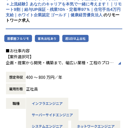
担当工程：調査・要件定義・基本設計・詳細設計・構築・製
＋上流経験】あなたのキャリアを本気で一緒に考えます！｜リモ
上、育休取得率100％と、働きやすい環境づ
造・テスト・リリース
ート9割｜給与UP保証・残業10h・定着率97％｜住宅手当4万円
くりにも力を入れています。住宅手当や資格
担当者：30代後半・男性・入社4年目
支給｜ホワイト企業認定 ゴールド｜健康経営優良法人
のリモー
取得支援、技術書購入補助など福利厚生も充
トワーク求人
実しています。
-- 大手生命保険会社 資産運用システム --
使用スキル：Java
中長期的には「中小企業のAI開発で第一に想
担当工程：基本設計・詳細設計・製造・テスト・リリース
首都圏フルリモ
客先出社あり
週1日以上出社
起される共創カンパニー」を目指し、技術力
担当者：30代前半・女性・入社2年目
とコミュニケーション力を兼ね備えたプロフ
■お仕事内容
ェッショナル人材の育成を推進している企業
-- 大手コンサル会社 社内システム運用 --
【案件選択可】
です。
使用スキル：VBA・Windows
企画・提案から開発・構築まで、幅広い業種・工程のプロジ
担当工程：運用・保守
ェクトに携われます！
担当者：20代後半・男性・入社1年目
400 〜 800 万円／年
想定年収
＜各種認定・認証＞
■会社説明／募集背景
■ホワイト企業認定 ゴールド（認定取得日：
＜主なNW案件事例＞
株式会社アルテニアは、ITの力を通じて関わる人々の未来を
正社員
雇用形態
2026年1月1日）
-- 大手メーカーの国内拠点をつなぐ社内ネットワークの運
より豊かにすることを 目標に2018年に誕生しました。
■プライバシーマーク認定（認定番号：1082
用・改善 --
未来をITの力で支える。
5290）
主な業務：拠点増設に伴う設定変更、障害一次切り分け
職種
インフラエンジニア
それは技術力だけではなく、人を大切にすること、より豊か
■健康経営優良法人2025（中小規模法人部
使用機器：Cisco、FortiGate、Palo Alto、F5 BIG-IP など
であること、
門）認定
サーバーサイドエンジニア
担当工程：運用・保守（希望により構築へステップアップ）
社会やお客様だけでなくパートナーや社員も幸せでいるこ
■健康優良企業認定証 銀の認定（認定期間：
と。
2025/10/01～2027/09/30）
システムエンジニア
ネットワークエンジニア
-- 官公庁システムを支えるネットワークの設計・構築支援 --