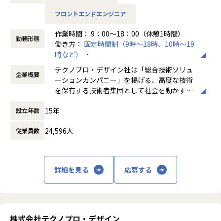
演算を伴う数学的処理、バグバッシュ等のテスト支援も担当
フロントエンドエンジニア
範囲です。
作業時間： 9：00～18：00（休憩1時間）
【具体的な仕事内容】
勤務形態
働き方：
固定時間制（9時～18時、10時～19
・ WPFを用いたWindowsアプリケーションの詳細設計・実
時など）
装
時間外労働の有無： 有（月平均20時間）
・ FA機器から取り込んだ3Dモデルの2D UI表示機能の開発
テクノプロ・デザイン社は「総合技術ソリュ
企業概要
休憩時間： 60分
・ 頂点データの3Dモデル変換・管理（追加・更新）機能の
ーションカンパニー」を掲げる、高度な技術
開発
を保有する技術者集団として社会を動かすこ
・ 3Dモデルの操作（移動・回転）、表示（ズーム・拡大・
とを志し、活動しています。
縮小）機能の開発
15年
設立年数
・ MVVMパターンに基づくView-Model実装（新規・既存拡
ビジネスモデルはアウトソーシング領域全域
張）
24,596人
従業員数
に渡ります。いわゆる技術者派遣と呼ばれ
・ バグバッシュ等を通じた網羅的なテスト支援
る、クライアント先に当社の技術者が出向す
る事業だけではなく、請負や受託と呼ばれる
働く場所に関わらない事業支援や最新技術を
詳細を見る
応募する
■募集背景
用いた研究開発などを行っています。
大手電子機器メーカーより受託したFA機器向けWindowsア
プリケーション開発プロジェクトにて、メンバーを増員しま
加速度的に技術革新が進む現代社会。開発サ
す。
イクルの短期化、製品開発の多角化や上流工
WPFをベースとした3Dモデル表示・操作UIの開発を担うチー
程プロジェクトの増加といった世の中で技術
株式会社テクノプロ・デザイン