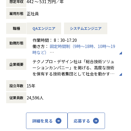
442 〜 531 万円／年
想定年収
す。
業務に慣れてきた段階で、先輩設計者の指示のもと、3Dモデ
正社員
雇用形態
ルや図面作成、試作・評価にも段階的に関わっていきます。
基準を満たしたモデルについては、量産化に向けた図面や技
職種
QAエンジニア
システムエンジニア
術連絡書、仕様書の作成を行います。
また、新機種開発では、現行量産機を基盤に試作・試験を行
作業時間： 8：30-17:20
い、CATIAや3Dプリンタを活用したモデル作成にも携わりま
勤務形態
働き方：
固定時間制（9時～18時、10時～19
す。
時など）
時間外労働の有無： 有（月平均20時間）
【具体的な仕事内容】
テクノプロ・デザイン社は「総合技術ソリュ
企業概要
休憩時間： 60分
・量産ショベルを対象とした構造調査、情報整理
ーションカンパニー」を掲げる、高度な技術
・コストダウン検討に向けた部品・構造の確認、データまと
を保有する技術者集団として社会を動かすこ
め
とを志し、活動しています。
・設計に必要な情報収集および実機での確認作業
15年
設立年数
・CATIAを用いた3Dモデル作成、図面作成（補助業務から対
ビジネスモデルはアウトソーシング領域全域
応）
24,596人
従業員数
に渡ります。いわゆる技術者派遣と呼ばれ
・試作モデルの作成補助、評価・検証のサポート など
る、クライアント先に当社の技術者が出向す
る事業だけではなく、請負や受託と呼ばれる
【ポジションの魅力】
働く場所に関わらない事業支援や最新技術を
詳細を見る
応募する
① 役割・裁量面の魅力
用いた研究開発などを行っています。
補助的な業務から始め、設計工程へ徐々に関われる環境で