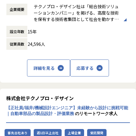
時間外労働の有無： 有（月平均20時間）
【具体的な仕事内容】
テクノプロ・デザイン社は「総合技術ソリュ
企業概要
休憩時間： 60分
・ C言語 / C++ / C#を用いた組込制御ソフトウェアの詳細設
ーションカンパニー」を掲げる、高度な技術
計・実装
を保有する技術者集団として社会を動かすこ
・ マイコンペリフェラルによるセンサ制御・通信制御の実装
とを志し、活動しています。
・ センサ・産業機器からのデータ収集・解析・演算処理のア
15年
設立年数
ルゴリズム作成
ビジネスモデルはアウトソーシング領域全域
・ マイコングラフィックツールを用いたアイコン・グラフ表
24,596人
従業員数
に渡ります。いわゆる技術者派遣と呼ばれ
示画面の作成
る、クライアント先に当社の技術者が出向す
・ TCP/IP・USBを用いた商品および他アプリとの通信制御
る事業だけではなく、請負や受託と呼ばれる
実装
働く場所に関わらない事業支援や最新技術を
詳細を見る
応募する
・ マイコン周辺デバイス（メモリ・タイマ等）の仮想実現
用いた研究開発などを行っています。
・ ITORN・単体テストツールを活用した各種テスト支援
加速度的に技術革新が進む現代社会。開発サ
イクルの短期化、製品開発の多角化や上流工
■募集背景
程プロジェクトの増加といった世の中で技術
株式会社テクノプロ・デザイン
大手電子機器メーカーより受託したFA機器（主にセンサ類）
者集団として価値提供を行うために、エンジ
の組込制御開発プロジェクトにて、メンバーを増員します。
【正社員/福井/機械設計エンジニア】未経験から設計に挑戦可能
ニアが生涯活躍できる環境を考え事業運営を
工場内センサネットワークの表示機能や製造現場データの可
｜自動車部品の製品設計・評価業務
のリモートワーク求人
行っています。
視化など、現場に直結する機能の詳細設計・実装・テストを
担っていただきます。
客先出社あり
週1日以上出社
上場企業
受託開発