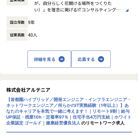
が、自分らしく花開ける場所をつくりた
使用スキル：VMware、Windows、Linux
「構築に行きたい」「設計に挑戦したい」「セキュリティ分
時間外労働の有無： 有（月平均0時間～20時
い）」を理念に掲げるITコンサルティング・
担当工程：基本設計、運用設計、詳細設計、構築、テスト、
野を経験したい」などの
間）
システム開発企業です。AI時代において「お
移行
希望を前提にアサインを行います。
休憩時間： 60分
9年
設立年数
客様をリードする」のではなく、「お客様と
担当者：30台後半、男性、入社4年目
共に創る」姿勢を重視し、価値提供と自己成
＜インフラ部門 想定キャリアパス＞
40人
従業員数
長を通じてビジネス変革を実現することを目
運用保守 → 構築 → 設計 → クラウド
指しています。
■案件の決め方
月1回の面談にてキャリアの方向性をすり合わせながら、案
あなたのキャリアの希望に沿って案件を決定します。
件を決定します。
主な事業は、プロジェクトマネジメント、ソ
「要件定義などの上流工程に挑戦したい」
「構築に行きたい」「クラウドに挑戦したい」などの希望を
詳細を見る
応募する
フトウェア開発、インフラソリューション開
「AWS、Azureなどのクラウド案件に携わりたい」など…
前提にアサインを行います。
発です。官公庁向けのMicrosoft 365移行（1
希望次第では現在当社にない案件も探してくるので安心して
90TB規模）や金融機関向けネットワーク構
ください！
築、大手製造業向けインフラ基盤構築など、
■案件事例
大規模案件の実績があります。近年は生成AI
＜主な開発案件事例＞
株式会社アルテニア
関連プロジェクトにも注力しています。
■フォロー体制・働き方
-- 社内システム マスタDBメンテナンスシステム開発 --
【首都圏ハイブリッド／開発エンジニア・インフラエンジニア・
・アサイン前に、やりたいこと・やりたくないことを面談で
使用スキル：DjangoFW・Python
ネットワークエンジニア／何らかのIT実務経験（1年以上）】あ
リモートワーク率90％、有給取得率80％以
確認
担当工程：調査・要件定義・基本設計・詳細設計・構築・製
なたのキャリアを本気で一緒に考えます！｜リモート9割｜給与
上、育休取得率100％と、働きやすい環境づ
・配属後は月1回の面談に加え、チャットでの相談が可能
造・テスト・リリース
UP保証・残業10h・定着率97％｜住宅手当4万円支給｜ホワイト
くりにも力を入れています。住宅手当や資格
・一人での参画の場合も、社内のメンターがフォロー
担当者：30代後半・男性・入社4年目
企業認定 ゴールド｜健康経営優良法人
のリモートワーク求人
取得支援、技術書購入補助など福利厚生も充
・平均残業時間：月10.5時間（全社平均）
実しています。
-- 大手生命保険会社 資産運用システム --