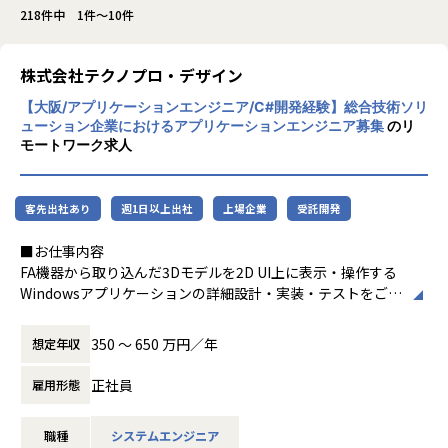
218件中 1件～10件
株式会社テクノプロ・デザイン
【大阪/アプリケーションエンジニア/C#開発経験】総合技術ソリ
ューション企業におけるアプリケーションエンジニア募集
のリ
モートワーク求人
客先出社あり
週1日以上出社
上場企業
受託開発
■お仕事内容
FA機器から取り込んだ3Dモデルを2D UI上に表示・操作する
Windowsアプリケーションの詳細設計・実装・テストをご担
当いただきます。
350 〜 650 万円／年
想定年収
【業務内容】
C#・WPF・MVVMをベースに、FA機器の3Dモデル表示・操
正社員
雇用形態
作機能（移動・回転・ズーム）や頂点データの3D変換・管理
機能の開発を担います。
職種
システムエンジニア
ラムダ式・LINQを用いたロジック実装、行列演算・ベクトル