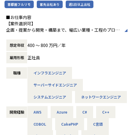
使用スキル：Java
首都圏フルリモ
客先出社あり
週1日以上出社
中長期的には「中小企業のAI開発で第一に想
■社員の声
担当工程：基本設計・詳細設計・製造・テスト・リリース
起される共創カンパニー」を目指し、技術力
＜入社1年目 エンジニア＞
担当者：30代前半・女性・入社2年目
■お仕事内容
とコミュニケーション力を兼ね備えたプロフ
前職では給与が低く、安定した生活をしたいと思い転職しま
【案件選択可】
ェッショナル人材の育成を推進している企業
した。
-- 大手コンサル会社 社内システム運用 --
企画・提案から開発・構築まで、幅広い業種・工程のプロジ
です。
自分に無理のないレベルでの配属先を決めてくれて、
使用スキル：VBA・Windows
ェクトに携われます！
自分のペースでステップアップができたところが大きな魅力
担当工程：運用・保守
400 〜 800 万円／年
想定年収
でした。
担当者：20代後半・男性・入社1年目
■会社説明／募集背景
＜各種認定・認証＞
マニュアル通りの作業しかやったことがなかった私ですが、
株式会社アルテニアは、ITの力を通じて関わる人々の未来を
正社員
雇用形態
■ホワイト企業認定 ゴールド（認定取得日：
現在は要件定義や設計、実装といった工程にも挑戦していま
＜主なNW案件事例＞
より豊かにすることを 目標に2018年に誕生しました。
2026年1月1日）
す。
-- 大手メーカーの国内拠点をつなぐ社内ネットワークの運
未来をITの力で支える。
■プライバシーマーク認定（認定番号：1082
月一で面談を行ってくれるため、やりたいことや自分の頑張
用・改善 --
職種
インフラエンジニア
それは技術力だけではなく、人を大切にすること、より豊か
5290）
りがちゃんと反映されるところが
主な業務：拠点増設に伴う設定変更、障害一次切り分け
であること、
■健康経営優良法人2025（中小規模法人部
アルテニアの良さです。
使用機器：Cisco、FortiGate、Palo Alto、F5 BIG-IP など
サーバーサイドエンジニア
社会やお客様だけでなくパートナーや社員も幸せでいるこ
門）認定
担当工程：運用・保守（希望により構築へステップアップ）
と。
■健康優良企業認定証 銀の認定（認定期間：
＜入社4年目 エンジニア＞
システムエンジニア
ネットワークエンジニア
これがアルテニアの企業理念の根幹となります。
2025/10/01～2027/09/30）
転職前の会社の社長が代わり、会社の方針と私のエンジニア
-- 官公庁システムを支えるネットワークの設計・構築支援 --
としての方針に
主な業務：要件整理、検証、リリース計画の策定
この度、事業の拡大に伴って新たなメンバーを募集しており
開発経験
AWS
Azure
C#
C++
相違が出てきてしまったため転職しました。
使用機器：Cisco、Palo Alto、A10 等
ます。
エンジニアとして働きつつ、現場の人の関係を元に販路を広
COBOL
CakePHP
C言語
技術力だけでなく、人を思いやる姿勢を大切にしながら、
げるといった営業の役割も
-- リモートワークを支えるVPN/セキュリティ基盤の運用 --
できるようになりました。ソフトウェアの設計や製造の経験