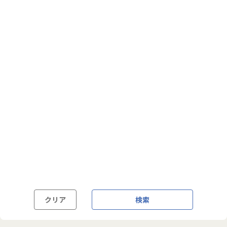
フルフレックス制
裁量労働制
語学・国籍から探す
英語力必須
英語力尚可（英語活用環境あり）
外国籍の方OK
クリア
検索