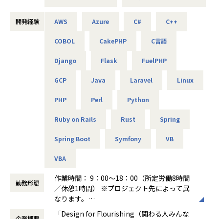
これがアルテニアの企業理念の根幹となります。
主な業務：要件整理、検証、リリース計画の策定
使用機器：Cisco、Palo Alto、A10 等
この度、事業の拡大に伴って新たなメンバーを募集しており
開発経験
AWS
Azure
C#
C++
ます。
-- リモートワークを支えるVPN/セキュリティ基盤の運用 --
COBOL
CakePHP
C言語
技術力だけでなく、人を思いやる姿勢を大切にしながら、
主な業務：ポリシー改善、ログ分析、運用改善提案
使用機器：Cisco、FortiGate、F5、Aruba 等
Django
Flask
FuelPHP
共に成長できる方を歓迎します！
GCP
Java
Laravel
Linux
＜主なインフラ案件事例＞
-- データセンタ移設に伴うサーバ基盤リプレース案件 --
■キャリアパス
PHP
Perl
Python
使用スキル：VMware、Windows、Linux、Oracle
＜開発部門 想定キャリアパス＞
担当工程：基本設計、運用設計、詳細設計、構築、テスト、
テスト → 開発 → 設計 → 上流工程
Ruby on Rails
Rust
Spring
移行
月1回の面談にてキャリアの方向性をすり合わせながら、案
担当者：30台前半、男性、入社1年目
件を決定します。
Spring Boot
Symfony
VB
「開発経験を積みたい」「設計に挑戦したい」「上流工程を
-- 金融システムインフラ開発 --
担当したい」などの
VBA
使用スキル：AWS、Windows、Linux
希望を前提にアサインを行います。
担当工程：基本設計、運用設計、詳細設計、構築、テスト、
作業時間： 9：00～18：00（所定労働8時間
勤務形態
移行
＜ネットワーク部門 想定キャリアパス＞
／休憩1時間） ※プロジェクト先によって異
担当者：20台後半、男性、入社1年目
運用保守 → 構築 → 設計 → セキュリティ・コンサルティング
なります。
月1回の面談にてキャリアの方向性をすり合わせながら、案
働き方：
固定時間制（9時～18時、10時～19
「Design for Flourishing（関わる人みんな
-- 官公庁向けインフラ開発 --
件を決定します。
企業概要
時など）