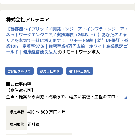
す。
加速度的に技術革新が進む現代社会。開発サ
② 成長機会・スキル習得の魅力
イクルの短期化、製品開発の多角化や上流工
力学の知識を実機・試作・評価を通じて設計に結び付けられ
程プロジェクトの増加といった世の中で技術
株式会社アルテニア
ます。
者集団として価値提供を行うために、エンジ
③ 業務面の魅力
【首都圏ハイブリッド／開発エンジニア・インフラエンジニア・
ニアが生涯活躍できる環境を考え事業運営を
量産機と新機種の両方に触れ、製品開発の流れを実感できま
ネットワークエンジニア／実務経験（3年以上）】あなたのキャ
行っています。
リアを本気で一緒に考えます！｜リモート9割｜給与UP保証・残
す。
業10h・定着率97％｜住宅手当4万円支給｜ホワイト企業認定 ゴ
ールド｜健康経営優良法人
のリモートワーク求人
【業務の変更の範囲】
会社の定める業務
首都圏フルリモ
客先出社あり
週1日以上出社
■お仕事内容
【案件選択可】
企画・提案から開発・構築まで、幅広い業種・工程のプロジ
ェクトに携われます！
400 〜 800 万円／年
想定年収
■会社説明／募集背景
株式会社アルテニアは、ITの力を通じて関わる人々の未来を
正社員
雇用形態
より豊かにすることを 目標に2018年に誕生しました。
未来をITの力で支える。