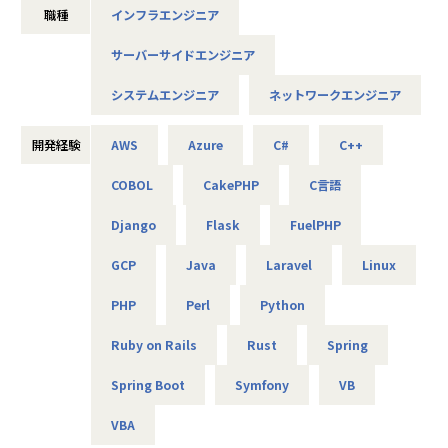
職種
インフラエンジニア
それは技術力だけではなく、人を大切にすること、より豊か
であること、
サーバーサイドエンジニア
社会やお客様だけでなくパートナーや社員も幸せでいるこ
と。
システムエンジニア
ネットワークエンジニア
これがアルテニアの企業理念の根幹となります。
この度、事業の拡大に伴って新たなメンバーを募集しており
開発経験
AWS
Azure
C#
C++
ます。
COBOL
CakePHP
C言語
技術力だけでなく、人を思いやる姿勢を大切にしながら、
Django
Flask
FuelPHP
共に成長できる方を歓迎します！
GCP
Java
Laravel
Linux
■キャリアパス
PHP
Perl
Python
＜開発部門 想定キャリアパス＞
テスト → 開発 → 設計 → 上流工程
Ruby on Rails
Rust
Spring
月1回の面談にてキャリアの方向性をすり合わせながら、案
件を決定します。
Spring Boot
Symfony
VB
「開発経験を積みたい」「設計に挑戦したい」「上流工程を
担当したい」などの
VBA
希望を前提にアサインを行います。