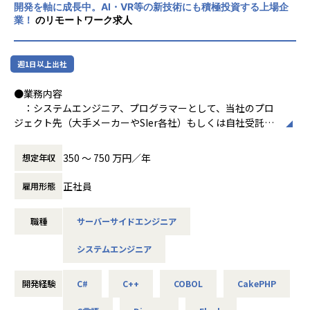
開発を軸に成長中。AI・VR等の新技術にも積極投資する上場企
業！
のリモートワーク求人
週1日以上出社
●業務内容
：システムエンジニア、プログラマーとして、当社のプロ
ジェクト先（大手メーカーやSIer各社）もしくは自社受託プ
ロジェクトでの開発業務をお任せします
案件は多数ございますので、ご希望とスキルに応じてポ
350 〜 750 万円／年
想定年収
ジションを決定いたします
正社員
雇用形態
【プロジェクト一例】
・基幹システム開発／Java、C#、JavaScript
職種
サーバーサイドエンジニア
・ゲーム開発／Unity、Java、C#
・Webアプリ開発／PHP、Java、Python
システムエンジニア
・スマホアプリ開発／TypeScript、HTML、CSS、SQ
L、Kotlin
・シュミレーションシステム開発／Unity、 C#,、VB.
開発経験
C#
C++
COBOL
CakePHP
NET