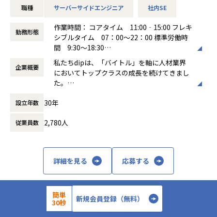
・ユーザとの距離が非常に近い環境で開発ができる
職種
サーバーサイドエンジニア
社内SE
今回参画をお願いしたいプロジェクトは、15年前に導入した
私たちの解決すべき課題は常にリアルな現場にあるため、出
基幹システム（販売管理領域）とその周辺のレガシーシステ
張訪問買取の同行や、在庫管理の倉庫に赴くことができま
作業時間： コアタイム 11:00‐15:00 フレキ
ムを刷新するプロジェクトになります。
勤務形態
す。
シブルタイム 07：00～22：00 標準労働時
2025年秋のシステム移行に向けて、要件定義・設計中です。
システムの利用シーンやエンドユーザの熱量など、机上では
間 9:30～18:30
伝わりにくい情報を比較的簡単に得ることができる魅力的な
働き方：
フレックス制（コアタイムあり）
▼入社後すぐ〜3ヶ月を目途に想定される業務内容
私たちdipは、「バイトル」を軸に人材業界
ポジションです。
企業概要
時間外労働の有無： 有（月平均23時間）
基幹システムのサブシステムやデータ連携について、最適化
においてトップクラスの成長を続けてきまし
・スクラム開発でプロダクト開発者としてのスキルを高めて
休憩時間： 60分
の設計?リリース・データ移行までをお任せします。
た。
いくことができる
現在は「労働力の総合商社」となるための新
ステークホルダーを巻き込んだスクラム開発を行なっている
現行のシステムの把握
30年
設立年数
たなvisionを掲げ、人材事業とDX事業に大き
ため、開発サイクルが速いと同時にプロダクト開発者として
影響調査
く力を注いでいます。
のスキルも高めていくことができます。
最適化検討
2,780人
従業員数
「夢」と「アイデア」と「情熱」で社会を改
設計
善する存在となるという企業理念の元、日本
実装
の労働市場における諸課題の解決にさらに貢
■チームの特徴
テスト
献していきます。
・プロダクトあたり10人未満のチーム構成です
詳細を見る
応募する
小規模なチームマネジメント
・エンジニア組織が拡大フェーズであるため文化醸成を大切
にしています
▼将来的に想定される仕事
・開発生産性への意識が高く、フルスタックな働き方が好ま
PMとして、複数名の社員・業務委託を取りまとめて、1プロ
簡単
新規会員登録（無料）
れます
30秒
ダクトの新規開発
ディップ株式会社
・仕様がトップダウンで降りることはなく、エンジニアが
テックリードとして、部署全体のプロダクトへの関与