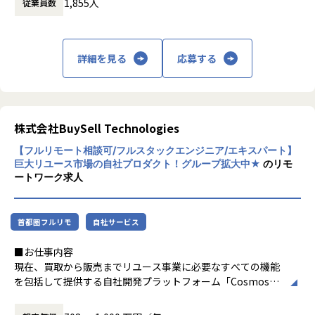
1,855人
従業員数
ないたくさんの"かくれ資産"が、眠ったまま
・開発ガイドラインの策定
になっています。
・オブザーバビリティ・モニタリングの強化
・AI活用を前提とした開発体制の構築
これらを再流通させることで、"新たなものを
詳細を見る
応募する
作っては捨てる社会"からの脱却を実現しま
す。
■募集背景
弊社は、「人を超え、時を超え、たいせつなものをつなぐ架
私たちの事業の源泉はふたつです。
け橋となる」をミッションに、テクノロジーを活用し、モノ
ひとつは、事業を着実に成長させ続ける優秀
株式会社BuySell Technologies
の循環を実現する総合リユースビジネスを展開しています。
な人材。
【フルリモート相談可/フルスタックエンジニア/エキスパート】
ひとつは、買取から販売までを最適につなぐ
リユース業界の市場規模は約66兆円といわれていますが、ま
巨大リユース市場の自社プロダクト！グループ拡大中★
のリモ
テクノロジー。
だまだレガシーなプロセスが多く、
ートワーク求人
OCR、商材画像の自動判定や価格予想など、最新のテクノロ
2015年のリユース事業開始以後、今では日本
ジーを駆使してリユース業界全体の刷新を目指しています。
全国に拠点を構え、業界トップクラスの規模
また、弊社はリユース業界No.1のテックカンパニーを目指し
首都圏フルリモ
自社サービス
へと成長しました。
ており、事業だけでなくエンジニア組織も急成長していま
ここからは循環型社会の実現に向けて、私た
す。
■お仕事内容
ちの成長に留まらず、
メンバーの増加に伴う開発横断組織の誕生、開発生産性への
現在、買取から販売までリユース事業に必要なすべての機能
人とテクノロジーの力を駆使してリユース業
意識改善や社外へのアウトプットを強めるワーキンググルー
を包括して提供する自社開発プラットフォーム「Cosmos」
界全体を牽引する存在へと、挑戦を続けま
プなど、
の開発を進行中であり、
す。
理想のエンジニア組織・文化づくりを目指して精力的な活動
そのバックエンド・フロントエンドの領域でのソフトウェア