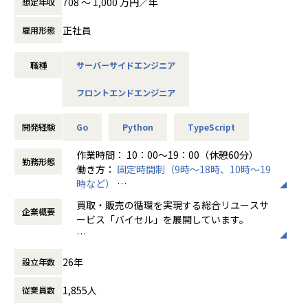
708 〜 1,000 万円／年
想定年収
が行われています。
開発を行っていただきます。
・プロダクトのバックエンド・フロントエンド領域における
正社員
雇用形態
しかし、まだ我々の組織は始まったばかりで、理想のために
開発(設計・実装・テスト)
やりたいこと・やらなければいけないことが山積みです。
・高品質なプロダクトづくりを目指す取り組み
リユース業界No.1テックカンパニーに達するために、この組
職種
サーバーサイドエンジニア
・チーム勉強会
織フェーズや事業に共感するハイスキルを持った仲間が必要
・開発生産性
です。
フロントエンドエンジニア
今回、急成長し続けるバイセルのバックエンド領域の開発を
リードいただけるエンジニアを募集いたします。
■募集背景
開発経験
Go
Python
TypeScript
弊社は、「人を超え、時を超え、たいせつなものをつなぐ架
け橋となる」をミッションに、リユース業界に関わるすべて
作業時間： 10：00～19：00（休憩60分）
勤務形態
■ポジションの魅力
のステークホルダーに向けたサービス開発をしている企業で
働き方：
固定時間制（9時～18時、10時～19
・隠れ資産66兆円の巨大マーケットを相手に加速する事業成
す。
時など）
長を体感できます
時間外労働の有無： 有（月平均10時間）
買取・販売の循環を実現する総合リユースサ
・事業と共に急拡大する「エンジニア組織の文化醸成や仕組
現在、今のバイセルの業務を支えるリユース基幹システムの
企業概要
休憩時間： 60分
ービス「バイセル」を展開しています。
みづくり」といった貴重なフェーズを経験できます
開発と、リユース業界の未来を切り開くプラットフォーム開
・課題はリアルな現場で起きていて、PCの画面上だけでは解
発を行なっています。
私たちの使命は、誰かの不要なものを、誰か
決しません。ユーザとの距離が近いためアウトカムの成果を
買取から販売までの一連の業務がマイクロサービスで表現さ
26年
設立年数
の必要なものへと変えること。
感じやすい環境です(営業同行や店舗視察など、課題を直接体
れており、各プロダクトチームがリアル特有の課題解決に
そして日本の家々には、価値に気づかれてい
感しにいくことが多々あります)
日々取り組んでいます。
1,855人
従業員数
ないたくさんの"かくれ資産"が、眠ったまま
自動化・効率化、データの一元管理やAI導入など、アナログ
になっています。