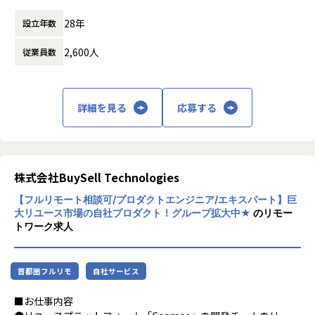
野に挑戦したい」といった要望があれば、その場で新しい案
時など）
件を検討します！
28年
設立年数
時間外労働の有無： 有（月平均10時間）
休憩時間： 60分
2,600人
従業員数
■当社の特徴
◎AI・AR・VR等最先端領域が得意
◎自社開発・受託開発拡大中！異動、キャリアチェンジ実績
有！
詳細を見る
応募する
◎有給取得率80％以上・残業平均月11h・副業OK
▼エンジニアの皆様のフォローが充実しています
エンジニア専属のアドバイザーを配置しており、上長以外の
株式会社BuySell Technologies
第三者と相談の上、キャリ
アアップに向けた計画立案を行うことができます。
【フルリモート相談可/プロダクトエンジニア/エキスパート】巨
大リユース市場の自社プロダクト！グループ拡大中★
のリモー
▼評価制度について
トワーク求人
・成果だけでなく「行動目標」との組み合わせで、仕事に取
り組む姿勢もフェアに評価しています。
・お客様や同僚からの評価・自己評価・上司の評価など多角
首都圏フルリモ
自社サービス
的視点から総合的に判断して正当に評価しています。
■お仕事内容
▼特徴