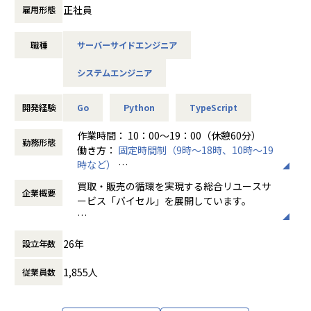
■ポジションの魅力
・プロダクトのバックエンド領域における開発(設計・実装・
正社員
雇用形態
・ユーザとの距離が非常に近い環境で開発ができる
テスト)
私たちの解決すべき課題は常にリアルな現場にあるため、出
・高品質なプロダクトづくりを目指す取り組み
張訪問買取の同行や、在庫管理の倉庫に赴くことができま
職種
サーバーサイドエンジニア
・チーム勉強会
す。
・開発生産性
システムの利用シーンやエンドユーザの熱量など、机上では
システムエンジニア
伝わりにくい情報を比較的簡単に得ることができる魅力的な
ポジションです。
■募集背景
開発経験
Go
Python
TypeScript
・スクラム開発でプロダクト開発者としてのスキルを高めて
弊社は、「人を超え、時を超え、たいせつなものをつなぐ架
いくことができる
け橋となる」をミッションに、リユース業界に関わるすべて
作業時間： 10：00～19：00（休憩60分）
勤務形態
ステークホルダーを巻き込んだスクラム開発を行なっている
のステークホルダーに向けたサービス開発をしている企業で
働き方：
固定時間制（9時～18時、10時～19
ため、開発サイクルが速いと同時にプロダクト開発者として
す。
時など）
のスキルも高めていくことができます。
時間外労働の有無： 有（月平均10時間）
買取・販売の循環を実現する総合リユースサ
現在、今のバイセルの業務を支えるリユース基幹システムの
企業概要
休憩時間： 60分
ービス「バイセル」を展開しています。
開発と、リユース業界の未来を切り開くプラットフォーム開
■チームの特徴
発を行なっています。
私たちの使命は、誰かの不要なものを、誰か
・プロダクトあたり10人未満のチーム構成です
買取から販売までの一連の業務がマイクロサービスで表現さ
26年
設立年数
の必要なものへと変えること。
・エンジニア組織が拡大フェーズであるため文化醸成を大切
れており、各プロダクトチームがリアル特有の課題解決に
そして日本の家々には、価値に気づかれてい
にしています
日々取り組んでいます。
1,855人
従業員数
ないたくさんの"かくれ資産"が、眠ったまま
・開発生産性への意識が高く、フルスタックな働き方が好ま
自動化・効率化、データの一元管理やAI導入など、アナログ
になっています。
れます
が主流だった業界だからこそテクノロジーによって事業をス
・仕様がトップダウンで降りることはなく、エンジニアが
ケールするポテンシャルがまだまだあります。