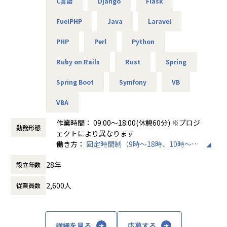
・大手自動車向け車載器･ソフト開発／C、C++、Linu
C言語
Django
Flask
x、VisualStudio
FuelPHP
Java
Laravel
※営業担当はエンジニア単価を上げることを目標と置いてい
PHP
Perl
Python
るため、
意欲があれば積極的に上位工程にチャレンジすることを、会
Ruby on Rails
Rust
Spring
社を上げて応援しています！
Spring Boot
Symfony
VB
◎組織構成
VBA
約1,600名のエンジニアが在籍、岡山オフィス所属エンジニ
ア社員は約80名（2026年8月時点）
作業時間： 09:00～18:00(休憩60分) ※プロジ
勤務形態
受託開発チームも約10名で構成しており、20代の若手～50代
ェクトにより異なります
のベテランまで幅広い年齢層の方が様々な分野や業種で活躍
働き方：
固定時間制（9時～18時、10時～19
しています
時など）
業務やキャリアパスの相談もエンジニア社員が気兼ねなく相
28年
設立年数
時間外労働の有無： 有（月平均10時間）
談できるリレーション体制をしっかり構築しており、エンジ
休憩時間： 60分
ニアサポート部署の担当者も常駐しておりますので、技術的
2,600人
従業員数
な部分を含め何かあればすぐに相談できる環境です
今後も更に受託開発等の開発チーム体制を強化するために仲
間を探しております！
詳細を見る
応募する