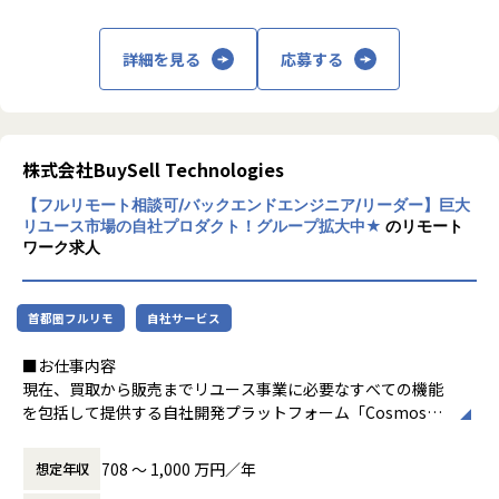
が主流だった業界だからこそテクノロジーによって事業をス
■チームの特徴
ケールするポテンシャルがまだまだあります。
これらを再流通させることで、"新たなものを
・開発生産性への意識が高く、フルスタックな働き方が好ま
詳細を見る
応募する
作っては捨てる社会"からの脱却を実現しま
れます
また、弊社はリユース業界No.1のテックカンパニーを目指し
す。
・仕様がトップダウンで降りることはなく、エンジニアが
ており、事業だけでなくエンジニア組織も急成長していま
「なぜつくるか」を理解して開発します
す。
私たちの事業の源泉はふたつです。
・業務を通して得た知見をtech blogや外部登壇で発表する
メンバーの増加に伴う開発横断組織の誕生、開発生産性への
ひとつは、事業を着実に成長させ続ける優秀
ことを推奨しています
株式会社BuySell Technologies
意識改善や社外へのアウトプットを強めるワーキンググルー
な人材。
・1プロダクトあたり10人未満のチーム構成
プなど、理想のエンジニア組織・文化づくりを目指して精力
【フルリモート相談可/バックエンドエンジニア/リーダー】巨大
ひとつは、買取から販売までを最適につなぐ
的な活動が行われています。
リユース市場の自社プロダクト！グループ拡大中★
のリモート
テクノロジー。
【業務の変更の範囲】
ワーク求人
会社の規定に準ずる
しかし、まだ我々の組織は始まったばかりで、理想のために
2015年のリユース事業開始以後、今では日本
やりたいこと・やらなければいけないことが山積みです。
全国に拠点を構え、業界トップクラスの規模
リユース業界No.1テックカンパニーに達するために、この組
首都圏フルリモ
自社サービス
へと成長しました。
織フェーズや事業に共感するハイスキルを持った仲間が必要
ここからは循環型社会の実現に向けて、私た
です。
■お仕事内容
ちの成長に留まらず、
業界・会社が盛り上がっている中で最高品質なプロダクトづ
現在、買取から販売までリユース事業に必要なすべての機能
人とテクノロジーの力を駆使してリユース業
くり、それを取り巻く強いエンジニアたちと一緒に働いてみ
を包括して提供する自社開発プラットフォーム「Cosmos」
界全体を牽引する存在へと、挑戦を続けま
たい方、是非ご応募お待ちしております。
の開発を進行中であり、
す。
そのバックエンドの領域を主軸にソフトウェア開発を行って
708 〜 1,000 万円／年
想定年収
いただきます。