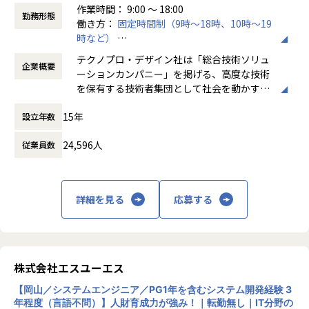
作業時間： 9:00 ～ 18:00
勤務形態
働き方：
固定時間制（9時～18時、10時～19
会社についての詳細
時など）
当社は、約8,500名のエンジニアの現場力と技術コンサルテ
時間外労働の有無： 有（月平均20時間）
ィングを融合し、課題解決から価値創造までを一貫して支援
テクノプロ・デザイン社は「総合技術ソリュ
企業概要
休憩時間： 60分
する総合技術ソリューションカンパニーです。
ーションカンパニー」を掲げる、高度な技術
輸送用機器、産業用機械、精密機器、電子部品、医療機器な
を保有する技術者集団として社会を動かすこ
ど幅広い業界において、多様なプロジェクトからエンジニア
とを志し、活動しています。
が高度な技術経験を積むことのできる環境を提供していま
15年
設立年数
す。
ビジネスモデルはアウトソーシング領域全域
さらに、体系的な教育・研修制度を通じて先端技術の習得を
24,596人
従業員数
に渡ります。いわゆる技術者派遣と呼ばれ
促進し、エンジニア一人ひとりの専門性向上と高付加価値化
る、クライアント先に当社の技術者が出向す
を実現しています。
る事業だけではなく、請負や受託と呼ばれる
働く場所に関わらない事業支援や最新技術を
詳細を見る
応募する
【業務の変更の範囲】
用いた研究開発などを行っています。
会社の定める業務
加速度的に技術革新が進む現代社会。開発サ
イクルの短期化、製品開発の多角化や上流工
程プロジェクトの増加といった世の中で技術
株式会社エスユーエス
者集団として価値提供を行うために、エンジ
【岡山／システムエンジニア／PG1年を含むシステム開発経験 3
ニアが生涯活躍できる環境を考え事業運営を
年程度（言語不問）】人財育成力が強み！｜転勤無し｜IT分野の
行っています。