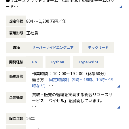
●リユースプラットフォーム「Cosmos」の開発チームのリ
・当社では、定時退社を推奨しており、残業は月10Hほど！
ード
プライベートも充実できる環境です。
リユースプラットフォームCosmosは「日本全国誰もが簡単
・幅広いプロジェクトをご用意！さまざまな技術に触れなが
にリユースにアクセスできる世界の構築」をビジョンとして
804 〜 1,200 万円／年
想定年収
ら、着実にスキルアップできる環境です。
想い描いています。
・研修制度や経験豊富な先輩エンジニアが多数在籍。技術面
事業理解と共に、プロダクトと関わるメンバーのサポートを
正社員
雇用形態
で困ったときも、すぐに相談・学べる体制を整えています。
お任せいたします。
・エンジニア専任のサポート担当が常駐。技術の悩みからキ
・Cosmosのサブプロダクトのバックエンド開発
ャリア相談まで、いつでも気軽にご相談いただけます。
職種
サーバーサイドエンジニア
テックリード
・EM・PdMと協力して、高品質なプロダクトを目指す取り組
みや仕組みづくり
▼下記のようなキャリアアップ・キャリアチェンジや、希望
・DX(Developer Experience)向上や技術的負債解消の計画
開発経験
Go
Python
TypeScript
の実現実績有！
と実行
・Aさんの場合：テスト業務のみ経験あり
・バックエンド領域でのアーキテクチャ設計構築や技術選定
作業時間： 10：00～19：00（休憩60分）
勤務形態
→ 業務システムの開発、設計の案件へアサイン
働き方：
固定時間制（9時～18時、10時～19
・Bさんの場合：制御組込系エンジニアとしての経験あり
●バックエンド領域での横断的な取り組み
時など）
→大手メーカーでSalesforce導入支援をする案件へアサイ
取締役CTOに今村が着任以降、エンジニア組織は35名から90
時間外労働の有無： 有（月平均10時間）
買取・販売の循環を実現する総合リユースサ
ン！
名まで増加しており、今後も拡大を予定しています。
企業概要
休憩時間： 60分
ービス「バイセル」を展開しています。
・Cさんの場合：サーバーの運用監視業務の経験あり
一方でプロダクト品質や開発生産性を維持することへの課題
→AWSなどクラウドインフラを利用する案件へアサイン！
が顕在化し、組織全体としてエンジニアスキルのレベルアッ
私たちの使命は、誰かの不要なものを、誰か
プが求められています。
26年
設立年数
の必要なものへと変えること。
【業務の変更の範囲】
次世代のテックリードを創出すべく、CTOやEMと議論して
そして日本の家々には、価値に気づかれてい
会社の定める業務
より良い組織づくりへもご助力いただきたいです。