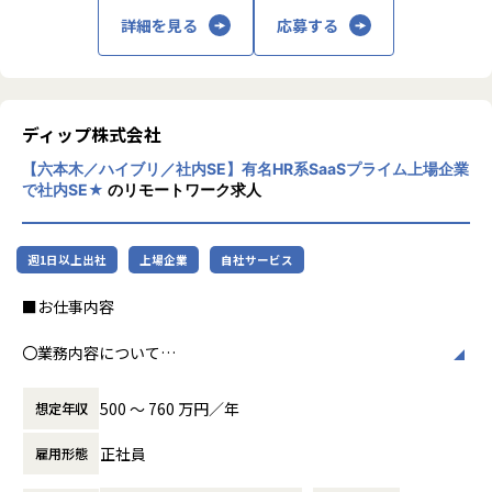
これらを再流通させることで、"新たなものを
「なぜつくるのか」、「現場の課題解決ができているのか」
詳細を見る
応募する
作っては捨てる社会"からの脱却を実現しま
を突き詰め、理解して開発します
また、弊社はリユース業界No.1のテックカンパニーを目指し
す。
・業務を通して得た知見をtech blogや外部登壇で発表し
ており、事業だけでなくエンジニア組織も急成長していま
「インターネットに貢献する」ことが評価制度に組み込まれ
す。
私たちの事業の源泉はふたつです。
ており、積極的なアウトプットが求められます
メンバーの増加に伴う開発横断組織の誕生、開発生産性への
ひとつは、事業を着実に成長させ続ける優秀
ディップ株式会社
意識改善や社外へのアウトプットを強めるワーキンググルー
な人材。
【業務の変更の範囲】
プなど、
【六本木／ハイブリ／社内SE】有名HR系SaaSプライム上場企業
ひとつは、買取から販売までを最適につなぐ
会社の規定に準ずる
理想のエンジニア組織・文化づくりを目指して精力的な活動
で社内SE★
のリモートワーク求人
テクノロジー。
が行われています。
2015年のリユース事業開始以後、今では日本
しかし、まだ我々の組織は始まったばかりで、理想のために
週1日以上出社
上場企業
自社サービス
全国に拠点を構え、業界トップクラスの規模
やりたいこと・やらなければいけないことが山積みです。
へと成長しました。
リユース業界No.1テックカンパニーに達するために、この組
■お仕事内容
ここからは循環型社会の実現に向けて、私た
織フェーズや事業に共感するハイスキルを持った仲間が必要
ちの成長に留まらず、
です。
〇業務内容について
人とテクノロジーの力を駆使してリユース業
業界・会社が盛り上がっている中で最高品質なプロダクトづ
社内システムDX化を推進しています。
界全体を牽引する存在へと、挑戦を続けま
くり、それを取り巻く強いエンジニアたちと一緒に働いてみ
社内システムの部署には珍しいかもしれないですが、「攻
す。
500 〜 760 万円／年
想定年収
たい方、是非ご応募お待ちしております。
め」の部署です。
保守はおまけで開発に9割の力を注ぎ込み、使いづらいシス
正社員
雇用形態
テムはすぐに壊して再構築し、手作業を許さず効率化を追い
■ポジションの魅力
求めています。