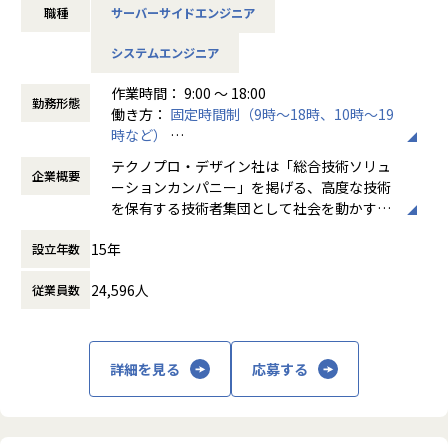
職種
サーバーサイドエンジニア
ジニアとしてのご活躍を期待し、入社後約3か月間の研修に
ご参加いただきます。
システムエンジニア
研修内容
作業時間： 9:00 ～ 18:00
プログラミングの基礎から、システム開発演習まで
勤務形態
働き方：
固定時間制（9時～18時、10時～19
時など）
■研修期間：約3ヵ月
時間外労働の有無： 有（月平均20時間）
テクノプロ・デザイン社は「総合技術ソリュ
企業概要
休憩時間： 60分
基礎知識
ーションカンパニー」を掲げる、高度な技術
Javaプログラミング
を保有する技術者集団として社会を動かすこ
HTML、CSS、データベース、Git、Junit、Linux、Spring、
とを志し、活動しています。
Spring Boot
15年
設立年数
WEBアプリケーション
ビジネスモデルはアウトソーシング領域全域
アプリケーション開発演習
24,596人
従業員数
に渡ります。いわゆる技術者派遣と呼ばれ
チーム開発演習
る、クライアント先に当社の技術者が出向す
※研修内容・期間は変更になる可能性がございます。
る事業だけではなく、請負や受託と呼ばれる
働く場所に関わらない事業支援や最新技術を
詳細を見る
応募する
配属例
用いた研究開発などを行っています。
■2025年2月入社/23歳/文系大学卒
前職はメーカーで広報・採用の仕事をしていた。
加速度的に技術革新が進む現代社会。開発サ
8か月間の自己学習（HTML,CSS,Javascript）を行い、
イクルの短期化、製品開発の多角化や上流工