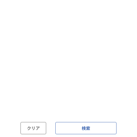
フレックス制（コアタイムあり）
フルフレックス制
裁量労働制
語学・国籍から探す
英語力必須
英語力尚可（英語活用環境あり）
外国籍の方OK
クリア
検索