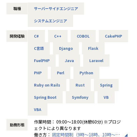
プライベートも充実できる環境です。
・webアプリケーションの開発、運用、保守
職種
サーバーサイドエンジニア
・幅広いプロジェクトをご用意！さまざまな技術に触れなが
・設計～開発を担当
ら、着実にスキルアップできる環境です。
システムエンジニア
・研修制度や経験豊富な先輩エンジニアが多数在籍。技術面
※営業担当はエンジニア単価を上げることを目標と置いてい
で困ったときも、すぐに相談・学べる体制を整えています。
るため、
・エンジニア専任のサポート担当が常駐。技術の悩みからキ
意欲があれば積極的に上位工程にチャレンジすることを、会
開発経験
C#
C++
COBOL
CakePHP
ャリア相談まで、いつでも気軽にご相談いただけます。
社を上げて応援しています！
C言語
Django
Flask
▼下記のようなキャリアアップ・キャリアチェンジや、希望
◆プロジェクト例
の実現実績有！
FuelPHP
Java
Laravel
・ヘルスケア領域・FA領域でのAI研究開発／Python、C++
・Aさんの場合：テスト業務のみ経験あり
・生産管理システム開発／Java、C# ・ゲーム／Webアプリ
PHP
Perl
Python
→ 業務システムの開発、設計の案件へアサイン
開発／Unity、Java、C#
・Bさんの場合：制御組込系エンジニアとしての経験あり
・AI搭載ロボット研究開発／Python、R言語、MATLAB、C+
Ruby on Rails
Rust
Spring
→大手メーカーでSalesforce導入支援をする案件へアサイ
+、PHP
ン！
・金融機関向けシステム開発／Java、C#
Spring Boot
Symfony
VB
・Cさんの場合：サーバーの運用監視業務の経験あり
・機械学習・RPA開発（業務自動化）／Python
→AWSなどクラウドインフラを利用する案件へアサイン！
・MATLAB・IoT製品開発／C言語
VBA
・建設現場の効率化に向けたAI研究開発／画像認識やデータ
【業務の変更の範囲】
分析
作業時間： 09:00～18:00(休憩60分) ※プロジ
会社の定める業務
勤務形態
ェクトにより異なります
※「現場の雰囲気に馴染めないため変更したい」「新しい分
働き方：
固定時間制（9時～18時、10時～19