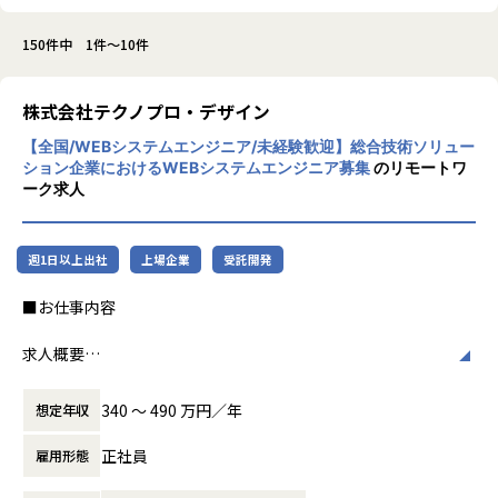
150件中 1件～10件
株式会社テクノプロ・デザイン
【全国/WEBシステムエンジニア/未経験歓迎】総合技術ソリュー
ション企業におけるWEBシステムエンジニア募集
のリモートワ
ーク求人
週1日以上出社
上場企業
受託開発
■お仕事内容
求人概要
【WEBシステムエンジニアコース】
340 〜 490 万円／年
想定年収
当社は「メーカー」や「自治体」を主要顧客としており、メ
ーカー向けWEBシステムや行政向け総合システムといった、
正社員
雇用形態
専門システムを取り扱うことが多くあります。
皆さまには研修を通して、バックエンドのシステム開発エン