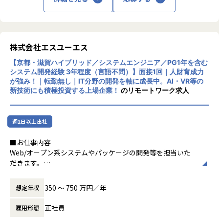
■当社の特徴
◎AI・AR・VR等最先端領域が得意
株式会社エスユーエス
◎自社開発・受託開発拡大中！異動、キャリアチェンジ実績
有！
【京都・滋賀ハイブリッド／システムエンジニア／PG1年を含む
◎有給取得率80％以上・残業平均月11h・副業OK
システム開発経験 3年程度（言語不問）】面接1回｜人財育成力
が強み！｜転勤無し｜IT分野の開発を軸に成長中。AI・VR等の
▼エンジニアの皆様のフォローが充実しています
新技術にも積極投資する上場企業！
のリモートワーク求人
エンジニア専属のアドバイザーを配置しており、上長以外の
第三者と相談の上、キャリ
アアップに向けた計画立案を行うことができます。
週1日以上出社
▼評価制度について
■お仕事内容
・成果だけでなく「行動目標」との組み合わせで、仕事に取
Web/オープン系システムやパッケージの開発等を担当いた
り組む姿勢もフェアに評価しています。
だきます。
・お客様や同僚からの評価・自己評価・上司の評価など多角
要件定義、調査分析などの上流工程のプロジェクトも多く、
的視点から総合的に判断して正当に評価しています。
基本設計・詳細設計、
350 〜 750 万円／年
想定年収
プログラミング等、一貫した業務をお任せします。
▼特徴
正社員
雇用形態
・当社では、定時退社を推奨しており、残業は月10Hほど！
＜具体的な業務イメージ＞