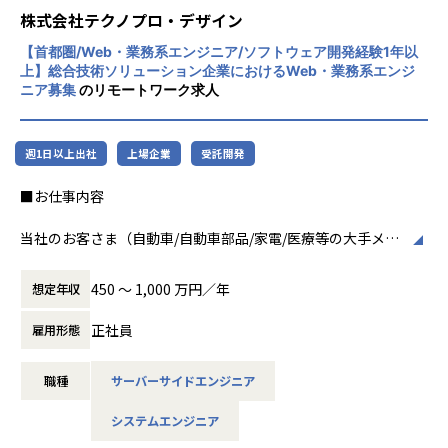
ITエンジニアへの転職を希望して入社。
程プロジェクトの増加といった世の中で技術
株式会社テクノプロ・デザイン
者集団として価値提供を行うために、エンジ
■配属プロジェクト
【首都圏/Web・業務系エンジニア/ソフトウェア開発経験1年以
ニアが生涯活躍できる環境を考え事業運営を
上】総合技術ソリューション企業におけるWeb・業務系エンジ
自動車メーカー向けWEBシステムの開発プロジェクトにて、
行っています。
ニア募集
のリモートワーク求人
機能を満たすSWの設計〜実装・テストまでの一連工程に従
事
週1日以上出社
上場企業
受託開発
【業務の変更の範囲】
会社の定める業務
■お仕事内容
当社のお客さま（自動車/自動車部品/家電/医療等の大手メー
カー）の開発現場で、
主にWEB系ではサーバーサイド、業務系では業務を効率化/
450 〜 1,000 万円／年
想定年収
自動化するアプリケーションの
開発業務に従事していただきます。
正社員
雇用形態
例えば、、、
職種
サーバーサイドエンジニア
・オンプレミス環境でのWebアプリ開発及びクラウド環境へ
の移行業務
システムエンジニア
・3D Secure認証サービスの基盤開発PM
・生産管理システム サーバサイド開発（Java）